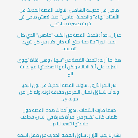
ماجي في مدرسة الشاطئ : تناولت القصة الحديث عن
الأستاذ "بهاء" والطفلة "ماجي"، حيث تعيش ماجي في
قرية صغيرة جدا، تحي...
غيران.. جداً : تتحدث القصة عن الكلب "ماكس" الذي كان
يحب "نورا" حبًا جما؛ حتى أنه كان يغار من كل شيء
تلمسه...
هذا ما أريد : تتحدث القصة عن "سها"، وهي فتاة تهوى
العزف على آلة البيانو، ولكن أمها اصطحبتها مع بداية
الع...
سر البحر الأزرق : تناولت القصة الحديث عن لون البحر،
وبدأت بتساؤل ثعبان البحر عن حقيقة لونه، ولم كل من
حوله ي...
حينما طارت الكلمات : تدور أحداث هذه القصة حول
كلمات كانت تضيع من امرأة كبيرة في السن، فجاءت
حفيدتها لتسرد لنا م...
بشير لا يحب الأزرار : تتناول القصة الحديث عن طفل اسمه