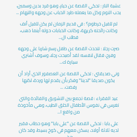
عشبة النار : تحكي القصة عن حيار، وهو قرد بدين وسمين،
يحب النوم وكل ما يعمله طرد الذباب عن وجهه والتهام ...
لم للفيل خرطوم؟ : في قديم الزمان لم يكن للفيل أنف
وكانت رائحته كريهة، وكانت الذبابات حوله أينما ذهب،
فطلب ال...
صرت رجلا : تتحدث القصة عن طفل رسم شاربا على وجهه
وفرح، فقال لنفسه: لقد أصبحت رجلا، وسوف أشتري
سيارة ك...
وني صديقتي : تحكي القصة عن العصفور الذي أراد أن
يكون صديقا "لدينا" وفكر بأن يقدم لها وردة، لكنها
رفضت. ...
عيد الفقراء : قصة تجمع بين التشويق والفائدة والتي
تغرس في نفوس الأطفال الخلق الطيب، وهي مأخوذة
من واقع ا...
علي بابا : تحكي القصة عن "علي بابا" وهو حطاب فقير
لديه ثلاثة أولاد، يسكن معهم في كوخ بسيط، وقد كان
هذ...