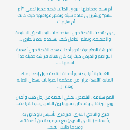
أم سليم ودجاجتها : يروي الكاتب قصه عجوز تدعى: "أم
سليم" ويشير إلى عادة سيئة ويظهر عواقبها؛ حيث كانت
أم سليم ت...
يدي : تتحدث القصة حول استخدامات اليد بالطرق السليمة
والصحيحة، وتعلم الطفل كيف يستخدم يده بالطرق ...
الفراشة المغرورة : تدور أحداث هذه القصة حول أهمية
التواضع والحرص، حيث إنه كان هناك فراشة جميلة جداً
اسمها ......
الغابة بلا أنياب : تدور أحداث القصة حول إصدار ملك
الغابة (الأسد) قرارا من محكمة الحيوانات لسكان الغابة
وهم ال...
العم سلامة : التلخيص: تحكي القصة عن رجل طيب وأمين
يبيع البرتقال. وقد كان محبوبا بين الناس، يحب القراءة...
فري والنادي السري : قرر فري تأسيس نادٍ خاصٍ به،
وأسماه: (النادي السري) مع مجموعة من أصدقائه،
وعندما طلبت القند...