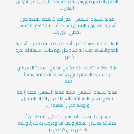
الطفل الصغير موريتس بقدومه. هذا الرجل يحمل أكياس
الرمل ...
هدية للسيدة الشمس : تدور أحداث هذه القصة حول
أهمية التعاون والإيمان بقدرة الله، حيث تشرق الشمس
لتعطي النور للأ...
السلحفاة السعيدة : تدور أحداث هذه القصة حول أهمية
الجد والنشاط، حيث إنه صباح كل يوم كانت السلحفاة تخرج
رأسها ...
علبة الغذاء : تتحدث القصة عن الطفل "عماد" الذي كان
لا يحب علبة الطعام التي تعدها له أمه للمدرسة؛ لأن
فيه...
هدية للسيدة الشمس : قصة هدية الشمس، قصة رائعة
توضح معنى الصداقة والعطاء دون انتظار المقابل،
وتوضح مدى أهمية ان...
موهوب لا يعرف المستحيل : تحكي القصة عن أم
متفائلة تعشق الصغار، ولدت ابنا وفرحت به كثيراً، ولكنه
ولد من دون ذراعين م...