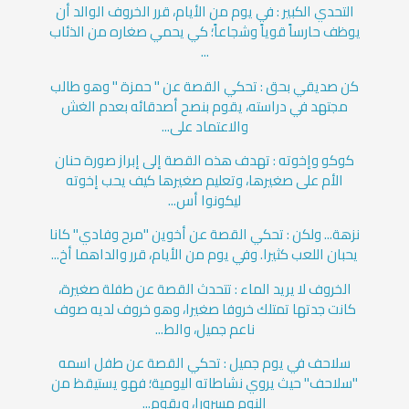
التحدي الكبير : في يوم من الأيام، قرر الخروف الوالد أن
يوظف حارساً قوياً وشجاعاً؛ كي يحمي صغاره من الذئاب
...
كن صديقي بحق : تحكي القصة عن " حمزة " وهو طالب
مجتهد في دراسته، يقوم بنصح أصدقائه بعدم الغش
والاعتماد على...
كوكو وإخوته : تهدف هذه القصة إلى إبراز صورة حنان
الأم على صغيرها، وتعليم صغيرها كيف يحب إخوته
ليكونوا أس...
نزهة... ولكن : تحكي القصة عن أخوين "مرح وفادي" كانا
يحبان اللعب كثيرا. وفي يوم من الأيام، قرر والداهما أخ...
الخروف لا يريد الماء : تتحدث القصة عن طفلة صغيرة،
كانت جدتها تمتلك خروفا صغيرا، وهو خروف لديه صوف
ناعم جميل، والط...
سلاحف في يوم جميل : تحكي القصة عن طفل اسمه
"سلاحف" حيث يروي نشاطاته اليومية؛ فهو يستيقظ من
النوم مسرورا، ويقوم...