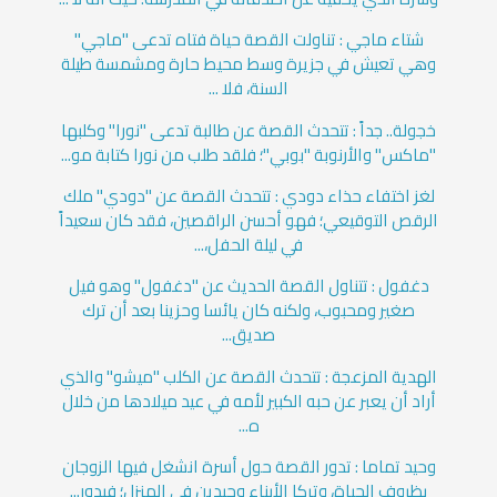
شتاء ماجي : تناولت القصة حياة فتاه تدعى "ماجي"
وهي تعيش في جزيرة وسط محيط حارة ومشمسة طيلة
السنة، فلا ...
خجولة.. جداً : تتحدث القصة عن طالبة تدعى "نورا" وكلبها
"ماكس" والأرنوبة "بوبي"؛ فلقد طلب من نورا كتابة مو...
لغز اختفاء حذاء دودي : تتحدث القصة عن "دودي" ملك
الرقص التوقيعي؛ فهو أحسن الراقصين، فقد كان سعيداً
في ليلة الحفل،...
دغفول : تتناول القصة الحديث عن "دغفول" وهو فيل
صغير ومحبوب، ولكنه كان يائسا وحزينا بعد أن ترك
صديق...
الهدية المزعجة : تتحدث القصة عن الكلب "ميشو" والذي
أراد أن يعبر عن حبه الكبير لأمه في عيد ميلادها من خلال
ه...
وحيد تماما : تدور القصة حول أسرة انشغل فيها الزوجان
بظروف الحياة، وتركا الأبناء وحيدين في المنزل؛ فيدور...