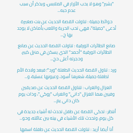
"بشير" وهو لا يحب الأزرار في الملابس، ويذكر أن سبب
عدم حبه...
حوائط جميلة : تناولت القصة الحديث عن بنت صغيرة
تُدعى "جميلة"، فهي تحب الحرية واللعب بأماكن لا يوجد
بها ج...
صانع الطائرات الورقية : تناولت القصة الحديث عن صانع
الطائرات الورقية "أحمد" الذي يسكن في منزل كبير،
وحجرته أعلى حج...
ورد : تناول القصة الحديث الطفلة "ورد"؛ فبعد ولادة الأم
لطفلة جميلة، شعرها أسود، وعيونها عسلية، و...
العزال والغراب : تتناول القصة الحديث عن صديقين
وفيين هما الغزال "داني" والغراب "روكي"، وذات يوم
كان داني يم...
أنتظر : تحكي القصة عن طفل تحدث له أشياء جديدة في
كل يوم، وتحدث تلك الأشياء في بيته بين عائلته، وحو...
أنا أيضا أريد : تناولت القصة الحديث عن طفلة اسمها