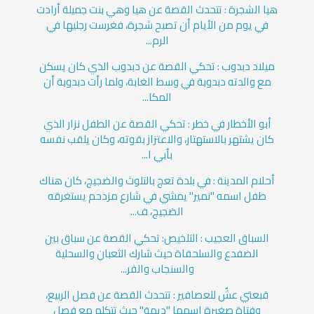
هيا الشجرة : تتحدث القصة عن هيا وهي بنت جميلة أرادت
في يوم من الأيام أن تصبح شجرة، فغرست رجليها في
الرم...
ميلاد دبدوب : تحكي القصة عن دبدوب الذي كان يسكن
مع والدته دبدوبة في وسط الغابة، ولما رأت دبدوبة أن
المكا...
أبو الأخطار في خطر : تحكي القصة عن الطفل نزار الذي
كان يشتهر بالاستهتار، والاعتزاز بقوته، وكان يلقب نفسه
بأبي ا...
أحلام المدينة : في بلدة تعج بالتلوث والضجيج، كان هناك
طفل اسمه "نمير" يمشي في شارع مزدحم يستغرقه
الضجيج، ف...
السباق العجيب : التلخيص: تحكي القصة عن سباق بين
الضفدع والسلحفاة حيث شارك الثعبان والسحلية
والسنجاب والفر...
قبعتي عشٌ للعصافير : تتحدث القصة عن فصل الربيع،
وفتاة صغيرة اسمها "ديمة" حيث تتكلم مع فصل