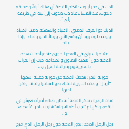
الدب في جحر أرنوب : تتكلم القصة أن هناك أرنباً، وصديقه
دبدوب، عند المساء عاد دب دبدوب إلى بيته، في طريقه
رأى أ...
الديك ذو العرف الذهبي : الصياد والسمكة: ذهب الصياد،
وبيده دلوه يريد أن يكسر الثلج، ويملأ الدلو بالماء، وإذا
بالد...
مغامرات بيني في العصر الحجري : تدور أحداث هذه
القصة حول أهمية التعاون والصداقة، حيث إن الغراب
جالفير يقوم بمراقبة الفيل ب...
حورية البحر : تتحدث القصة عن حورية جميلة اسمها
"أريال" وهذه الحورية تمتلك صوتا ساحرا وفاتنا، ولكن
لديها ...
فتاة الزهرة : تذكر القصة أنه كان هناك أمرأه تعيش في
القصر، ولكن لم تنجب أطفالا، واستشارت ساحرا فأعطاها
ح...
رجل الرمل المجد : تدور القصة حول رجل الرمل، الذي فرح