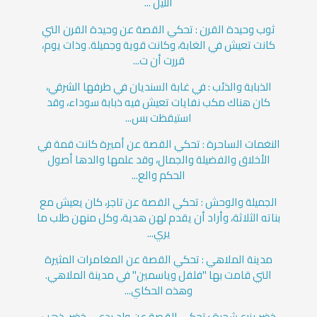
الليل ...
ثوب وحيدة القرن : تحكي القصة عن وحيدة القرن التي
كانت تعيش في الغابة، وكانت قوية وجميلة. وذات يوم،
قررت أن ت...
الذبابة والذئب : في غابة السنديان في طرفها الشرقي،
كان هناك مكب نفايات تعيش فيه ذبابة سوداء، وقد
استيقظت بس...
النغمات الساحرة : تحكي القصة عن أميرة كانت قمة في
الأخلاق والفضيلة والجمال، وقد علمها والدها أصول
الحكم والع...
الجميلة والوحش : تحكي القصة عن تاجر، كان يعيش مع
بناته الثلاثة، وأراد أن يقدم لهن هدية، وكل منهن طلب ما
يري...
مدينة الملاهي : تحكي القصة عن المغامرات المثيرة
التي قامت بها "فلفل وياسمين" في مدينة الملاهي.
وهذه الحكاي...
خضر يزرع شجرة : تحكي القصة عن ولد يدعى خضر. ذهب