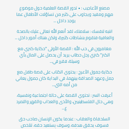
مصنع الأعاجيب : • تدور القصة العلمية حول موضوع
مهم ومفيد ويجاوب على كثير من تساؤلات الأطفال عما
يوجد داخل ...
انتبه لنفسك : سلامتك، لقد أنعم الله تعالى عليك بالصحة
والعافية فتقوم بنشاطات كثيرة، ولكن هناك أمور داخل ...
مغامرون في حب الله : القصة الأولى "حكاية كنزي مع
الكنز" كنزي رجل حطاب يريد أن يحصل على المال بأي
وسيلة، فقرر في...
حكاية جمول الأعرج : يحتوي الكتاب على قصة طفل مع
جمل وعهد الصداقة بينهما، في البداية كان جمول يعاني
من أمه التي...
أعرفت السر : تحتوي القصة على حالة اجتماعية ونفسية،
وهي حال الفلسطينيين، والأذى والعذاب والقهر والتمرد
ع...
السلحفاة والعقاب : عندما يكون الإنسان صاحب حق
فسوف يحقق هدفه، وسوف يستعيد حقه، تتلخص