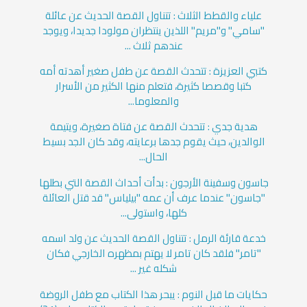
علياء والقطط الثلاث : تتناول القصة الحديث عن عائلة
"سامي" و"مريم" اللذين ينتظران مولودا جديدا، ويوجد
عندهم ثلاث ...
كتبي العزيزة : تتحدث القصة عن طفل صغير أهدته أمه
كتبا وقصصا كثيرة، فتعلم منها الكثير من الأسرار
والمعلوما...
هدية جدي : تتحدث القصة عن فتاة صغيرة، ويتيمة
الوالدين، حيث يقوم جدها برعايته، وقد كان الجد بسيط
الحال...
جاسون وسفينة الأرجون : بدأت أحداث القصة التي بطلها
"جاسون" عندما عرف أن عمه "بيلياس" قد قتل العائلة
كلها، واستولى...
خدعة قارئة الرمل : تتناول القصة الحديث عن ولد اسمه
"تامر" فلقد كان تامر لا يهتم بمظهره الخارجي فكان
شكله غير ...
حكايات ما قبل النوم : يبحر هذا الكتاب مع طفل الروضة