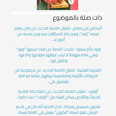
ذات صلة بالموضوع
أشخاص من رصاص : تتناول القصة الحديث عن فتى صغير
اسمه "وليد"، وهو يكثر التساؤلات بينه وبين نفسه عن
أمور تد...
ورود وأم سعود : تتحدث القصة عن فتاه اسمها "ورود"
وهي فتاة مهملة لا ترتب غرفتها، فتوبخها والدتها،
وتقول لها...
الشجرة العجيبة : تتناول القصة الحديث عن مجموعة من
الحيوانات الأليفة والمفترسة تربطهم علاقة صداقة،
يعيشون في...
أولوت : تناولت القصة الحديث عن حقبة حياة البادية
قديماً، وبالأخص سكان قبيلة جبل "أولوت"؛ حيث كانوا...
فكرون مسيسي وجرانة : تذكر القصة أنه كان في قديم
الزمان غليم اسمه "فكرون" يعيش في الغابة وسط