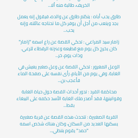
الخريف، طالبة منه ألا...
طارق يحب أباه : يتكلم طارق عن والده، فيقول إنه يعمل
بجد ويتعب من أجل أن يوفر كل ما تحتاجه عائلته، وإنه
يحب...
زامار سيد المراعي : تحكي القصة عن راع اسمه "زامار"
كان يخرج كل يوم مع قطيعه وعنزته الرقطاء للرعي.
وذات يوم، خر...
الوعل المغرور : تحكي القصة عن وعل صغير يعيش في
الغابة. وفي يوم من الأيام، رأى نفسه على صفحة الماء
فأعجب بن...
محاكمة القرد : تدور أحداث القصة حول حياة الغابة
وقوانينها، فقد أصدر ملك الغابة الأسد حكمه على الببغاء
بقط...
القرية الصغيرة : تتحدث هذه القصة عن قرية صغيرة
يسكنها العديد من السكان، وكان هناك شخص اسمه
"حمد" يقوم بتنظي...