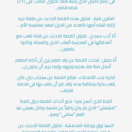
في عالم الخيال الذي يحبه، فقد احتوى الكتاب على (21)
قصه قصير...
انتظري قليلا : تتناول هذه القصة الحديث عن طفلة تريد
إثارة انتباه أمها بالعديد من الحيل؛ فعند ممارسة الأم ...
أنا أحب جسدي : تتناول القصة الحديث عن فتاة تلعب مع
أصدقائها في المدرسة ألعاب الحبل والعجلة، وكانوا
يقعون ...
أَنا جميل : تتحدث القصة عن ولد صغير يرى أن أخاه الصغير
أجمل منهُ؛ فلا يعجبه وجهه، وإنما يريد أن يكون ل...
الكرة تحب الأصدقاء : تتكلم القصة عن سنجاب بني، كان
يلعب بكرة برتقالية بيده، وقد قرر أن يلعب بها في قدمه،
فارتف...
القط الذي أصبح نمرا : تدور أحداث القصة حول القط
"مشمش" الذي لم يكن راضياً عن نفسه، وكان يعيش عند
العم "سامي" وهو...
السيد ورق ورحلته المدهشة : تتناول القصة الحديث عن
مراحل إعادة التدوير للمخلفات والخردة الموجودة