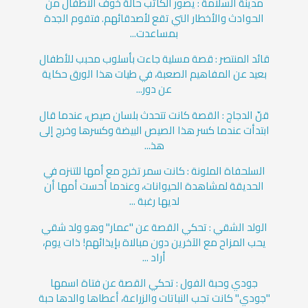
مدينة السلامة : يصور ‏الكاتب حالة خوف الأطفال من
الحوادث والأخطار التي تقع لأصدقائهم. ‏فتقوم الجدة
بمساعدت...
قائد المنتصر : قصة مسلية جاءت بأسلوب محبب للأطفال
بعيد عن المفاهيم الصعبة، في طيات هذا الورق حكاية
عن دور...
قنّ الدجاج : القصة كانت تتحدث بلسان صيص، عندما قال
ابتدأت عندما كسر هذا الصيص البيضة وكسرها وخرج إلى
هذ...
السلحفاة الملونة : كانت سمر تخرج مع أمها للتنزه في
الحديقة لمشاهدة الحيوانات، وعندما أحست أمها أن
لديها رغبة ...
الولد الشقي : تحكي القصة عن "عمار" وهو ولد شقي
يحب المزاح مع الآخرين دون مبالاة بإيذائهم! ذات يوم،
أراد ...
جودي وحبة الفول : تحكي القصة عن فتاة اسمها
"جودي" كانت تحب النباتات والزراعة، أعطاها والدها حبة