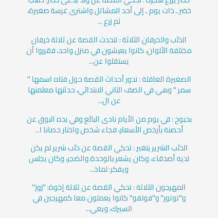
خضر ـ ذات يوم ـ إلى أحد المشاتل واشترى غرسة صغيرة،
ثم زرع ...
الذئب والخرفان الثلاثة : تتحدث القصة عن ثلاثة خرفان
مختلفة الألوان، كانوا يعيشون في منزل واحد، فقرروا أن
يستقلوا عن...
الصغيرة العاقلة : تدور أحداث القصة حول فتاه اسمها "
سمر " وهي في الصف الثاني الابتدائي، حدثتها معلمتها
عن ال...
بحبوح : في يوم من الأيام نادى البائع وفي يده البوق عن
أحصنة بأرخص الأسعار، فجاء شخص واختار حصانا ا...
الذئب الشرير يتغير : تحكي القصة عن ذئب شرير لم يكن
لديه أصدقاء، وكان يشعر بالوحدة والضجر، وكان يجلس
ويفكر: لماذ...
المهرجون الثلاثة : تحكي القصة عن ثلاثة إخوة: "زوز"
و"توتور" و"فولفو" كانوا يعملون معا كمهرجين في
السيرك، ويعي...