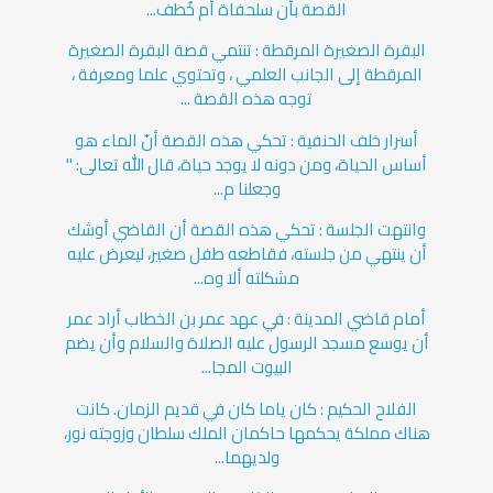
القصة بأن سلحفاة أم خُطف...
البقرة الصغيرة المرقطة : تنتمي قصة البقرة الصغيرة
المرقطة إلى الجانب العلمي ، وتحتوي علما ومعرفة ،
توجه هذه القصة ...
أسرار خلف الحنفية : تحكي هذه القصة أنّ الماء هو
أساس الحياة، ومن دونه لا يوجد حياة، قال الله تعالى: "
وجعلنا م...
وانتهت الجلسة : تحكي هذه القصة أن القاضي أوشك
أن ينتهي من جلسته، فقاطعه طفل صغير، ليعرض عليه
مشكلته ألا وه...
أمام قاضي المدينة : في عهد عمر بن الخطاب أراد عمر
أن يوسع مسجد الرسول عليه الصلاة والسلام وأن يضم
البيوت المجا...
الفلاح الحكيم : كان ياما كان في قديم الزمان. كانت
هناك مملكة يحكمها حاكمان الملك سلطان وزوجته نور،
ولديهما...