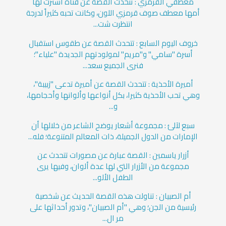
معطفي القرمزي : تتحدث القصة عن فتاة اشترت لها
أمها معطف صوف قرمزي اللون، وكانت تحبه كثيراً لدرجة
انتظرت شت...
خروف اليوم السابع : تتحدث القصة عن طقوس استقبال
أسرة "سامي" و"مريم" لمولودتهم الجديدة "علياء"؛
فنرى الجميع سعد...
أميرة الأحذية : تتحدث القصة عن أميرة تدعى "زبيبة"،
وهي تحب الأحذية كثيرا، بكل أنواعها وألوانها وأحجامها،
و...
سبع لآلئ : مجموعة أشعار يوضح الشاعر من خلالها أن
الإمارات من الدول الجميلة، ذات المعالم المتنوعة؛ فله...
أزرار ياسمين : القصة عبارة عن مصورات تتحدث عن
مجموعة من الأزرار التي لها عدة ألوان، وفيها يرى
الطفل الألو...
أم الصبيان : تناولت هذه القصة الحديث عن شخصية
رئيسية من الجن؛ وهي "أم الصبيان"، وتدور أحداثها على
مر ال...