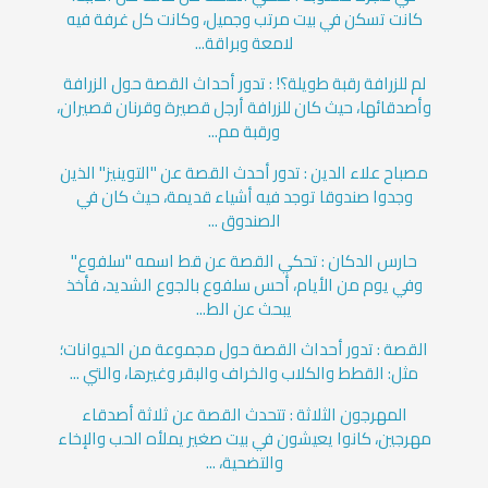
كانت تسكن في بيت مرتب وجميل، وكانت كل غرفة فيه
لامعة وبراقة...
لم للزرافة رقبة طويلة؟! : تدور أحداث القصة حول الزرافة
وأصدقائها، حيث كان للزرافة أرجل قصيرة وقرنان قصيران،
ورقبة مم...
مصباح علاء الدين : تدور أحدث القصة عن "التوينيز" الذين
وجدوا صندوقا توجد فيه أشياء قديمة، حيث كان في
الصندوق ...
حارس الدكان : تحكي القصة عن قط اسمه "سلفوع"
وفي يوم من الأيام، أحس سلفوع بالجوع الشديد، فأخذ
يبحث عن الط...
القصة : تدور أحداث القصة حول مجموعة من الحيوانات؛
مثل: القطط والكلاب والخراف والبقر وغيرها، والتي ...
المهرجون الثلاثة : تتحدث القصة عن ثلاثة أصدقاء
مهرجين، كانوا يعيشون في بيت صغير يملأه الحب والإخاء
والتضحية، ...