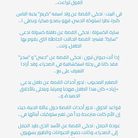
الفول لزراعت...
في البيت : تحكي القصة عن ولد اسمه "كريم" يحبه الناس
كثيرا، نظرا لسلوكه الحسن، فهو يصحو مبكرا، ويصلي ا...
سارة الكسولة : تحكي القصة عن طفلة كسولة تدعى
"سارة". فتسرد القصة الحالات الخاطئة التي يقوم بها
الطفل، وتت...
إذا أنت حيوان لبون : تحكي القصة عن "حسن" و "سحر"
فقد كانا في رحلة استكشافية في الصحراء، وقد أرادا
التعرف على بع...
الصغير المحبوب : تدور أحداث القصة عن طفل يدعي
«إياد» كان هذا الطفل مهذبا ومرتبا، ويتحلى بالأخلاق
الحميدة، و...
قواعد الذوق : تدور أحداث القصة حول عائلة الدببة، حيث
إن الأم كانت منزعجة جداً من تغير سلوكيات أبنائها في...
عودة الجمل : تحكي القصة عن الأسد الذي طرد الجمل
إلى الصحراء، وكانت جميع الحيوانات والطيور يسهرون