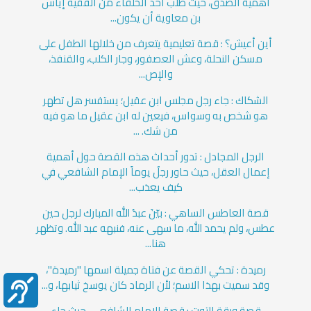
أهمية الصدق، حيث طلب أحد الخلفاء من الفقيه إياس
بن معاوية أن يكون...
أين أعيش؟ : قصة تعليمية يتعرف من خلالها الطفل على
مسكن النحلة، وعش العصفور، وجار الكلب، والقنفذ،
والإص...
الشكاك : جاء رجل مجلس ابن عقيل؛ يستفسر هل تطهر
هو شخص به وسواس، فيعين له ابن عقيل ما هو فيه
من شك. ...
الرجل المجادل : تدور أحداث هذه القصة حول أهمية
إعمال العقل، حيث حاور رجلٌ يوماً الإمام الشافعي في
كيف يعذب...
قصة العاطس الساهي : بيّنَ عبدُ الله المبارك لرجل حين
عطس، ولم يحمد الله، ما سهى عنه، فنبهه عبد الله. وتظهر
هنا...
رميدة : تحكي القصة عن فتاة جميلة اسمها "رميدة"،
وقد سميت بهذا الاسم؛ لأن الرماد كان يوسخ ثيابها، و...
قصة ورقة التوت : قصة الإمام الشافعي، حيث جاء