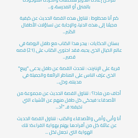
بالمنزل أو المدرسة، و...
كم أنا محظوظ : تتناول هذه القصة الحديث عن كيفية
مجيئنا إلى هذه الدنيا، والإجابة عن تساؤلات الأطفال
الكثير...
بستان الحكايات : يبحر هذا الكتاب مع طفل الروضة في
عالم الخيال الذي يحبه، فقد احتوى الكتاب على (21) قصه
قصير...
قرية على الإنترنت : تتحدث القصة عن طفل يدعى "ربيع"
الذي عرَف الناس على المناظر الرائعة والجميلة في
مدينته، وذل...
أخاف من ماذا؟ : تتناول القصة الحديث عن مجموعة من
الأصدقاء؛ فيحكي كل طفل منهم عن الأشياء التي
تخيفه؛ فـ "آد...
أنا وأبي وأمي والأصدقاء والكتب : تتناول القصة الحديث
عن عائلة كل من أفرادها يهتم بهواية القراءة؛ تلك
الهواية التي تجعل لكل ...