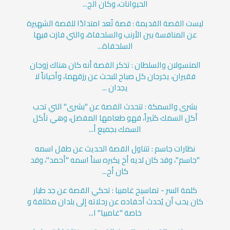
الحيوانات، وكان الج...
ليست القصة القديمة : قصة تُعد امتدادًا للقصة الشهيرة
عن المنافسة بين الأرنب والسلحفاة، والتي فازت فيها
السلحفاة...
المتسولان والسلطان : تذكر القصة أنه كان هناك زوجان
فقيران، يخرجان كل صباح للبحث عن رزقهما، وأحياناً لا
يجدان ...
بشرى والسمكة : تتحدث القصة عن "بشرى" التي تحب
أكل السمك كثيراً، فهو طعامها المفضل، وهي تأكل
السمك بجميع أ...
نظارات جاسم : تتناول القصة الحديث عن طفل اسمه
"جاسم"، وقد كان لديه أخ يكبره سناً اسمه "أحمد"، وقد
كان أح...
كلمة السر - تماسيح غامبيا : تحكي القصة عن جد طيار
كان يحب أن يُحدث أحفاده عن رحلاته إلى بلدان مختلفة و
خاصة "غامبيا" ا...