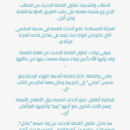
الحطاب والشجرة : تتناول القصة الحديث عن الحطاب
الذي زرع شجرة صغيرة على جانب الطريق المؤدية للغابة،
ومن أجل ...
المرآة المسطحة : تقع أحداث القصة في مدينة الملاهي
التي تخلو من الزوار؛ حيث توجد في مدخل قاعه المرايا
مرآة م...
عيوني زرقاء : تتناول القصة الحديث عن طفلة كفيفة،
وقد رزقها الله بأعين زرقاء جميلة سمعت عنها من عائلتها،
...
ماجي والقطة : تذكر القصة أنه بعد انتهاء الإجازة رجع
مدرس "ماجي" إلى الجزيرة، وكان معه الكثير من الكتب
ال...
شقاوة أطفال : تدور أحداث القصة حول الأطفال الأربعة،
وهم الأخت الكبرى مع أخيها "بيبو" وأخويها التوأمان
أي...
سر عادل : تتناول القصة الحديث عن ولد اسمه "عادل"،
وسره الذي يخفيه عن أصدقائه في المدرسة؛ حيث أنه لا ...