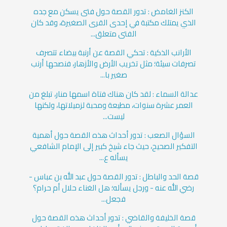
الكنز الغامض : تدور القصة حول فتى يسكن مع جده
الذي يمتلك مكتبة في إحدى القرى الصغيرة، وقد كان
الفتى متعلق...
الأرانب الذكية : تحكي القصة عن أرنبة بيضاء تتصرف
تصرفات سيئة؛ مثل تخريب الأرض والأزهار، فنصحها أرنب
صغير با...
عدالة السماء : لقد كان هناك فتاة اسمها منار، تبلغ من
العمر عشرة سنوات، مطيعة ومحبة لزميلاتها، ولكنها
ليست...
السؤال الصعب : تدور أحداث هذه القصة حول أهمية
التفكير الصحيح، حيث جاء شيخ كبير إلى الإمام الشافعي
يسأله ع...
قصة الحد والباطل : تدور القصة حول عبد الله بن عباس -
رضي الله عنه - ورجل يسأله؛ هل الغناء حلال أم حرام؟
فجعل...
قصة الخليفة والقاضي : تدور أحداث هذه القصة حول