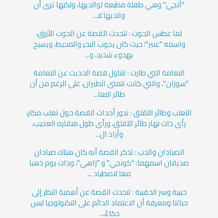
"آنجي" وهي طفلة مطيعة لوالديها، ولكنها ترى أن
والديها لا...
لما عطس الحوت : تتحدث القصة عن الحوت الأزرق،
واسمه "عنبر"؛ حيث كان يجوب البحر والمحيط، ويسبح
بهدوء شديد، و...
النعامة التي طارت : تتناول قصة الحديث عن النعامة
"سوزان"، والتي كانت تتمنى الطيران، على الرغم من أن
طائر النعا...
الثعلب وطائر اللقلق : تدور أحداث القصة حول ثعلب مكار،
رأى ذات نهار طائر اللقلق، ورأى طول منقاره العجيب،
وأراد ال...
الصيادان والدب : تذكر القصة أنه كان هناك صيادان
صديقان اسمهما: "كونجي" و "زاهي"، وذات يوم ذهبا
معا لاصطياد ...
حبيبة وسر الحقيبة : تتحدث القصة عن أهمية النظر إلى
حياتنا ومعرفة أن الاعتماد الدائم على التكنولوجيا ليس
ذكاءً،...