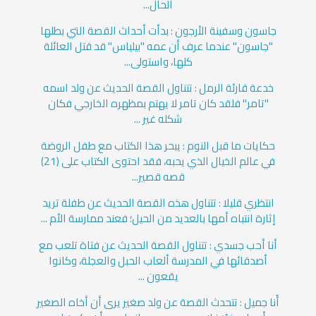
الحال...
جاسون وسفينة الأرجون : بدأت أحداث القصة التي بطلها
"جاسون" عندما عرف أن عمه "بيلياس" قد قتل العائلة
كلها، واستولى...
خدعة قارئة الرمل : تتناول القصة الحديث عن ولد اسمه
"تامر" فلقد كان تامر لا يهتم بمظهره الخارجي فكان
شكله غير ...
حكايات ما قبل النوم : يبحر هذا الكتاب مع طفل الروضة
في عالم الخيال الذي يحبه، فقد احتوى الكتاب على (21)
قصه قصير...
انتظري قليلا : تتناول هذه القصة الحديث عن طفلة تريد
إثارة انتباه أمها بالعديد من الحيل؛ فعند ممارسة الأم ...
أنا أحب جسدي : تتناول القصة الحديث عن فتاة تلعب مع
أصدقائها في المدرسة ألعاب الحبل والعجلة، وكانوا
يقعون ...
أَنا جميل : تتحدث القصة عن ولد صغير يرى أن أخاه الصغير