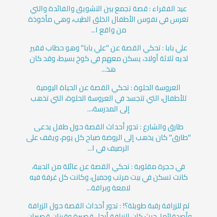
عيد الفقراء : قصة تجمع بين التشويق والفائدة والتي
تغرس في نفوس الأطفال الخلق الطيب، وهي مأخوذة
من واقع ا...
علي بابا : تحكي القصة عن "علي بابا" وهو حطاب فقير
لديه ثلاثة أولاد، يسكن معهم في كوخ بسيط، وقد كان
هذ...
العروسة الحلوة : تحكي القصة عن الحياة اليومية
للأطفال، التي تتجسد في العروسة الحلوة، التي تذهب
إلى المدرسة،...
طارق والشارع : تدور أحداث القصة حول طفل يدعى
"طارق" كان يذهب إلى الروضة صباح كل يوم، ويقف على
الرصيف في ا...
في حجرة مقلوبة : تحكي القصة عن عائلة من الدببة،
كانت تسكن في بيت مرتب وجميل، وكانت كل غرفة فيه
لامعة وبراقة...
لم للزرافة رقبة طويلة؟! : تدور أحداث القصة حول الزرافة
وأصدقائها، حيث كان للزرافة أرجل قصيرة وقرنان قصيران،