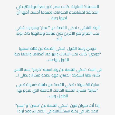
السلحفاة الملونة : كانت سمر تخرج مع أمها للتنزه في
الحديقة لمشاهدة الحيوانات، وعندما أحست أمها أن
لديها رغبة ...
الولد الشقي : تحكي القصة عن "عمار" وهو ولد شقي
يحب المزاح مع الآخرين دون مبالاة بإيذائهم! ذات يوم،
أراد ...
جودي وحبة الفول : تحكي القصة عن فتاة اسمها
"جودي" كانت تحب النباتات والزراعة، أعطاها والدها حبة
الفول لزراعت...
في البيت : تحكي القصة عن ولد اسمه "كريم" يحبه الناس
كثيرا، نظرا لسلوكه الحسن، فهو يصحو مبكرا، ويصلي ا...
سارة الكسولة : تحكي القصة عن طفلة كسولة تدعى
"سارة". فتسرد القصة الحالات الخاطئة التي يقوم بها
الطفل، وتت...
إذا أنت حيوان لبون : تحكي القصة عن "حسن" و "سحر"
فقد كانا في رحلة استكشافية في الصحراء، وقد أرادا