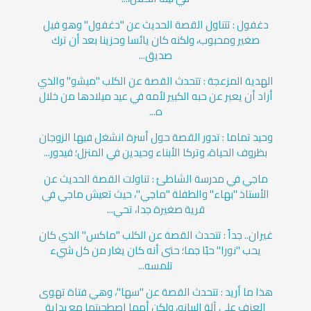
دغفول : تتناول القصة الحديث عن "دغفول" وهو فيل
صغير ومحبوب، ولكنه كان يائسا وحزينا بعد أن ترك
صديق...
الهدية المزعجة : تتحدث القصة عن الكلب "ميشو" والذي
أراد أن يعبر عن حبه الكبير لأمه في عيد ميلادها من خلال
ه...
وحيد تماما : تدور القصة حول أسرة انشغل فيها الزوجان
بظروف الحياة، وتركا الأبناء وحيدين في المنزل؛ فيدور...
ماجي في مدرسة الشاطئ : تناولت القصة الحديث عن
الأستاذ "بهاء" والطفلة "ماجي"، حيث تعيش ماجي في
قرية صغيرة جدا، تحي...
غيران.. جداً : تتحدث القصة عن الكلب "ماكس" الذي كان
يحب "نورا" حبًا جما؛ حتى أنه كان يغار من كل شيء
تلمسه...
هذا ما أريد : تتحدث القصة عن "سها"، وهي فتاة تهوى
العزف على آلة البيانو، ولكن أمها اصطحبتها مع بداية