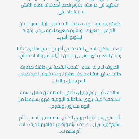
مجتهد في دراسته، يقوم بنصح أصدقائه بعدم الغش
والاعتماد على...
كوكو وإخوته : تهدف هذه القصة إلى إبراز صورة حنان
الأم على صغيرها، وتعليم صغيرها كيف يحب إخوته
ليكونوا أس...
نزهة... ولكن : تحكي القصة عن أخوين "مرح وفادي" كانا
يحبان اللعب كثيرا. وفي يوم من الأيام، قرر والداهما أخ...
الخروف لا يريد الماء : تتحدث القصة عن طفلة صغيرة،
كانت جدتها تمتلك خروفا صغيرا، وهو خروف لديه صوف
ناعم جميل، والط...
سلاحف في يوم جميل : تحكي القصة عن طفل اسمه
"سلاحف" حيث يروي نشاطاته اليومية؛ فهو يستيقظ من
النوم مسرورا، ويقوم...
أم سليم ودجاجتها : يروي الكاتب قصه عجوز تدعى: "أم
سليم" ويشير إلى عادة سيئة ويظهر عواقبها؛ حيث كانت
أم سليم ت...