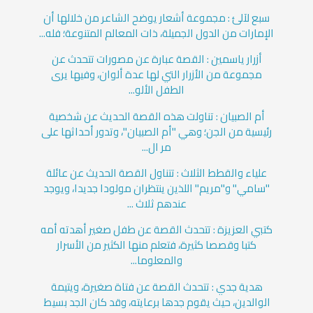
سبع لآلئ : مجموعة أشعار يوضح الشاعر من خلالها أن
الإمارات من الدول الجميلة، ذات المعالم المتنوعة؛ فله...
أزرار ياسمين : القصة عبارة عن مصورات تتحدث عن
مجموعة من الأزرار التي لها عدة ألوان، وفيها يرى
الطفل الألو...
أم الصبيان : تناولت هذه القصة الحديث عن شخصية
رئيسية من الجن؛ وهي "أم الصبيان"، وتدور أحداثها على
مر ال...
علياء والقطط الثلاث : تتناول القصة الحديث عن عائلة
"سامي" و"مريم" اللذين ينتظران مولودا جديدا، ويوجد
عندهم ثلاث ...
كتبي العزيزة : تتحدث القصة عن طفل صغير أهدته أمه
كتبا وقصصا كثيرة، فتعلم منها الكثير من الأسرار
والمعلوما...
هدية جدي : تتحدث القصة عن فتاة صغيرة، ويتيمة
الوالدين، حيث يقوم جدها برعايته، وقد كان الجد بسيط