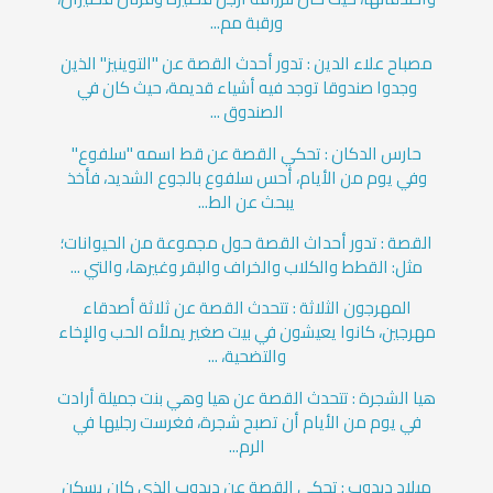
ورقبة مم...
مصباح علاء الدين : تدور أحدث القصة عن "التوينيز" الذين
وجدوا صندوقا توجد فيه أشياء قديمة، حيث كان في
الصندوق ...
حارس الدكان : تحكي القصة عن قط اسمه "سلفوع"
وفي يوم من الأيام، أحس سلفوع بالجوع الشديد، فأخذ
يبحث عن الط...
القصة : تدور أحداث القصة حول مجموعة من الحيوانات؛
مثل: القطط والكلاب والخراف والبقر وغيرها، والتي ...
المهرجون الثلاثة : تتحدث القصة عن ثلاثة أصدقاء
مهرجين، كانوا يعيشون في بيت صغير يملأه الحب والإخاء
والتضحية، ...
هيا الشجرة : تتحدث القصة عن هيا وهي بنت جميلة أرادت
في يوم من الأيام أن تصبح شجرة، فغرست رجليها في
الرم...
ميلاد دبدوب : تحكي القصة عن دبدوب الذي كان يسكن