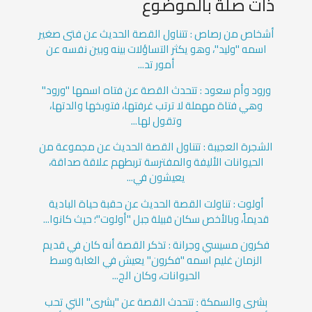
ذات صلة بالموضوع
أشخاص من رصاص : تتناول القصة الحديث عن فتى صغير
اسمه "وليد"، وهو يكثر التساؤلات بينه وبين نفسه عن
أمور تد...
ورود وأم سعود : تتحدث القصة عن فتاه اسمها "ورود"
وهي فتاة مهملة لا ترتب غرفتها، فتوبخها والدتها،
وتقول لها...
الشجرة العجيبة : تتناول القصة الحديث عن مجموعة من
الحيوانات الأليفة والمفترسة تربطهم علاقة صداقة،
يعيشون في...
أولوت : تناولت القصة الحديث عن حقبة حياة البادية
قديماً، وبالأخص سكان قبيلة جبل "أولوت"؛ حيث كانوا...
فكرون مسيسي وجرانة : تذكر القصة أنه كان في قديم
الزمان غليم اسمه "فكرون" يعيش في الغابة وسط
الحيوانات، وكان الج...
بشرى والسمكة : تتحدث القصة عن "بشرى" التي تحب