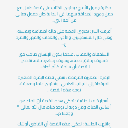
حكاية جمول الأعرج : يحتوي الكتاب على قصة طفل مع
جمل وعهد الصداقة بينهما، في البداية كان جمول يعاني
من أمه التي...
أعرفت السر : تحتوي القصة على حالة اجتماعية ونفسية،
وهي حال الفلسطينيين، والأذى والعذاب والقهر والتمرد
ع...
السلحفاة والعقاب : عندما يكون الإنسان صاحب حق
فسوف يحقق هدفه، وسوف يستعيد حقه، تتلخص
القصة بأن سلحفاة أم خُطف...
البقرة الصغيرة المرقطة : تنتمي قصة البقرة الصغيرة
المرقطة إلى الجانب العلمي ، وتحتوي علما ومعرفة ،
توجه هذه القصة ...
أسرار خلف الحنفية : تحكي هذه القصة أنّ الماء هو
أساس الحياة، ومن دونه لا يوجد حياة، قال الله تعالى: "
وجعلنا م...
وانتهت الجلسة : تحكي هذه القصة أن القاضي أوشك