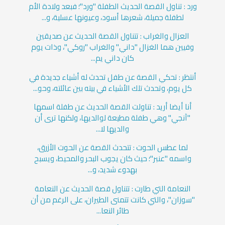
ورد : تناول القصة الحديث الطفلة "ورد"؛ فبعد ولادة الأم
لطفلة جميلة، شعرها أسود، وعيونها عسلية، و...
العزال والغراب : تتناول القصة الحديث عن صديقين
وفيين هما الغزال "داني" والغراب "روكي"، وذات يوم
كان داني يم...
أنتظر : تحكي القصة عن طفل تحدث له أشياء جديدة في
كل يوم، وتحدث تلك الأشياء في بيته بين عائلته، وحو...
أنا أيضا أريد : تناولت القصة الحديث عن طفلة اسمها
"آنجي" وهي طفلة مطيعة لوالديها، ولكنها ترى أن
والديها لا...
لما عطس الحوت : تتحدث القصة عن الحوت الأزرق،
واسمه "عنبر"؛ حيث كان يجوب البحر والمحيط، ويسبح
بهدوء شديد، و...
النعامة التي طارت : تتناول قصة الحديث عن النعامة
"سوزان"، والتي كانت تتمنى الطيران، على الرغم من أن
طائر النعا...