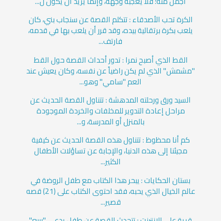
أجمل منهُ؛ فلا يعجبه وجهه، وإنما يريد أن يكون ل...
الكرة تحب الأصدقاء : تتكلم القصة عن سنجاب بني، كان
يلعب بكرة برتقالية بيده، وقد قرر أن يلعب بها في قدمه،
فارتف...
القط الذي أصبح نمرا : تدور أحداث القصة حول القط
"مشمش" الذي لم يكن راضياً عن نفسه، وكان يعيش عند
العم "سامي" وهو...
السيد ورق ورحلته المدهشة : تتناول القصة الحديث عن
مراحل إعادة التدوير للمخلفات والخردة الموجودة
بالمنزل أو المدرسة، و...
كم أنا محظوظ : تتناول هذه القصة الحديث عن كيفية
مجيئنا إلى هذه الدنيا، والإجابة عن تساؤلات الأطفال
الكثير...
بستان الحكايات : يبحر هذا الكتاب مع طفل الروضة في
عالم الخيال الذي يحبه، فقد احتوى الكتاب على (21) قصه
قصير...
قرية على الإنترنت : تتحدث القصة عن طفل يدعى "ربيع"