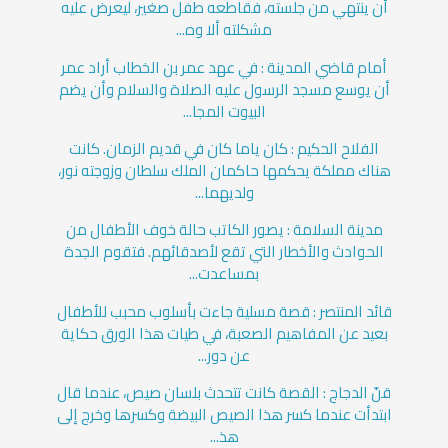
أن ينتهي من جلسته، فقاطعه طفل صغير، ليعرض عليه
مشكلته ألا وه...
أمام قاضي المدينة : في عهد عمر بن الخطاب أراد عمر
أن يوسع مسجد الرسول عليه الصلاة والسلام وأن يضم
البيوت المجا...
الفلاح الحكيم : كان ياما كان في قديم الزمان. كانت
هناك مملكة يحكمها حاكمان الملك سلطان وزوجته نور،
ولديهما...
مدينة السلامة : يصور ‏الكاتب حالة خوف الأطفال من
الحوادث والأخطار التي تقع لأصدقائهم. ‏فتقوم الجدة
بمساعدت...
قائد المنتصر : قصة مسلية جاءت بأسلوب محبب للأطفال
بعيد عن المفاهيم الصعبة، في طيات هذا الورق حكاية
عن دور...
قنّ الدجاج : القصة كانت تتحدث بلسان صيص، عندما قال
ابتدأت عندما كسر هذا الصيص البيضة وكسرها وخرج إلى
هذ...