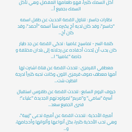
أكل السمك كثيراً، فهو طعامها المفضل، وهي تأكل
السمك بجميع أ...
نظارات جاسم : تتناول القصة الحديث عن طفل اسمه
"جاسم"، وقد كان لديه أخ يكبره سناً اسمه "أحمد"، وقد
كان أح...
كلمة السر - تماسيح غامبيا : تحكي القصة عن جد طيار
كان يحب أن يُحدث أحفاده عن رحلاته إلى بلدان مختلفة و
خاصة "غامبيا" ا...
معطفي القرمزي : تتحدث القصة عن فتاة اشترت لها
أمها معطف صوف قرمزي اللون، وكانت تحبه كثيراً لدرجة
انتظرت شت...
خروف اليوم السابع : تتحدث القصة عن طقوس استقبال
أسرة "سامي" و"مريم" لمولودتهم الجديدة "علياء"؛
فنرى الجميع سعد...
أميرة الأحذية : تتحدث القصة عن أميرة تدعى "زبيبة"،
وهي تحب الأحذية كثيرا، بكل أنواعها وألوانها وأحجامها،
و...