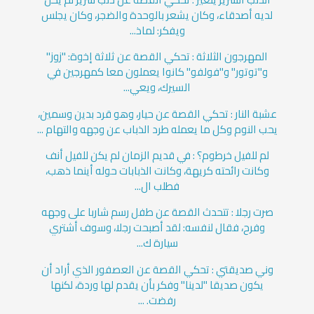
لديه أصدقاء، وكان يشعر بالوحدة والضجر، وكان يجلس
ويفكر: لماذ...
المهرجون الثلاثة : تحكي القصة عن ثلاثة إخوة: "زوز"
و"توتور" و"فولفو" كانوا يعملون معا كمهرجين في
السيرك، ويعي...
عشبة النار : تحكي القصة عن حيار، وهو قرد بدين وسمين،
يحب النوم وكل ما يعمله طرد الذباب عن وجهه والتهام ...
لم للفيل خرطوم؟ : في قديم الزمان لم يكن للفيل أنف
وكانت رائحته كريهة، وكانت الذبابات حوله أينما ذهب،
فطلب ال...
صرت رجلا : تتحدث القصة عن طفل رسم شاربا على وجهه
وفرح، فقال لنفسه: لقد أصبحت رجلا، وسوف أشتري
سيارة ك...
وني صديقتي : تحكي القصة عن العصفور الذي أراد أن
يكون صديقا "لدينا" وفكر بأن يقدم لها وردة، لكنها
رفضت. ...