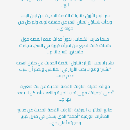
الع...
سر البحر الأزرق : تناولت القصة الحديث عن لون البحر،
وبدأت بتساؤل ثعبان البحر عن حقيقة لونه، ولم كل من
حوله ي...
حينما طارت الكلمات : تدور أحداث هذه القصة حول
كلمات كانت تضيع من امرأة كبيرة في السن، فجاءت
حفيدتها لتسرد لنا م...
بشير لا يحب الأزرار : تتناول القصة الحديث عن طفل اسمه
"بشير" وهو لا يحب الأزرار في الملابس، ويذكر أن سبب
عدم حبه...
حوائط جميلة : تناولت القصة الحديث عن بنت صغيرة
تُدعى "جميلة"، فهي تحب الحرية واللعب بأماكن لا يوجد
بها ج...
صانع الطائرات الورقية : تناولت القصة الحديث عن صانع
الطائرات الورقية "أحمد" الذي يسكن في منزل كبير،
وحجرته أعلى حج...