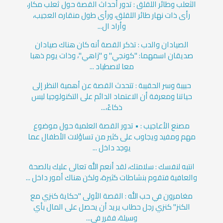
الثعلب وطائر اللقلق : تدور أحداث القصة حول ثعلب مكار،
رأى ذات نهار طائر اللقلق، ورأى طول منقاره العجيب،
وأراد ال...
الصيادان والدب : تذكر القصة أنه كان هناك صيادان
صديقان اسمهما: "كونجي" و "زاهي"، وذات يوم ذهبا
معا لاصطياد ...
حبيبة وسر الحقيبة : تتحدث القصة عن أهمية النظر إلى
حياتنا ومعرفة أن الاعتماد الدائم على التكنولوجيا ليس
ذكاءً،...
مصنع الأعاجيب : • تدور القصة العلمية حول موضوع
مهم ومفيد ويجاوب على كثير من تساؤلات الأطفال عما
يوجد داخل ...
انتبه لنفسك : سلامتك، لقد أنعم الله تعالى عليك بالصحة
والعافية فتقوم بنشاطات كثيرة، ولكن هناك أمور داخل ...
مغامرون في حب الله : القصة الأولى "حكاية كنزي مع
الكنز" كنزي رجل حطاب يريد أن يحصل على المال بأي
وسيلة، فقرر في...