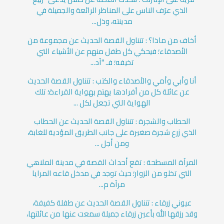
الذي عرَف الناس على المناظر الرائعة والجميلة في
مدينته، وذل...
أخاف من ماذا؟ : تتناول القصة الحديث عن مجموعة من
الأصدقاء؛ فيحكي كل طفل منهم عن الأشياء التي
تخيفه؛ فـ "آد...
أنا وأبي وأمي والأصدقاء والكتب : تتناول القصة الحديث
عن عائلة كل من أفرادها يهتم بهواية القراءة؛ تلك
الهواية التي تجعل لكل ...
الحطاب والشجرة : تتناول القصة الحديث عن الحطاب
الذي زرع شجرة صغيرة على جانب الطريق المؤدية للغابة،
ومن أجل ...
المرآة المسطحة : تقع أحداث القصة في مدينة الملاهي
التي تخلو من الزوار؛ حيث توجد في مدخل قاعه المرايا
مرآة م...
عيوني زرقاء : تتناول القصة الحديث عن طفلة كفيفة،
وقد رزقها الله بأعين زرقاء جميلة سمعت عنها من عائلتها،