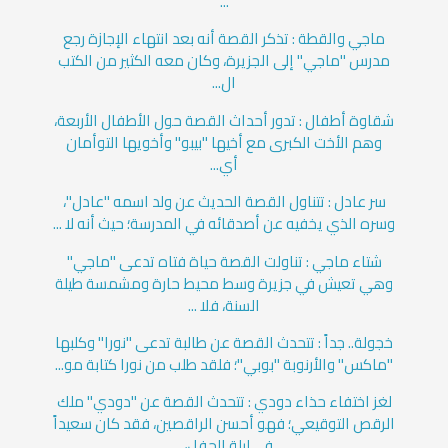
...
ماجي والقطة : تذكر القصة أنه بعد انتهاء الإجازة رجع
مدرس "ماجي" إلى الجزيرة، وكان معه الكثير من الكتب
ال...
شقاوة أطفال : تدور أحداث القصة حول الأطفال الأربعة،
وهم الأخت الكبرى مع أخيها "بيبو" وأخويها التوأمان
أي...
سر عادل : تتناول القصة الحديث عن ولد اسمه "عادل"،
وسره الذي يخفيه عن أصدقائه في المدرسة؛ حيث أنه لا ...
شتاء ماجي : تناولت القصة حياة فتاه تدعى "ماجي"
وهي تعيش في جزيرة وسط محيط حارة ومشمسة طيلة
السنة، فلا ...
خجولة.. جداً : تتحدث القصة عن طالبة تدعى "نورا" وكلبها
"ماكس" والأرنوبة "بوبي"؛ فلقد طلب من نورا كتابة مو...
لغز اختفاء حذاء دودي : تتحدث القصة عن "دودي" ملك
الرقص التوقيعي؛ فهو أحسن الراقصين، فقد كان سعيداً
في ليلة الحفل،...