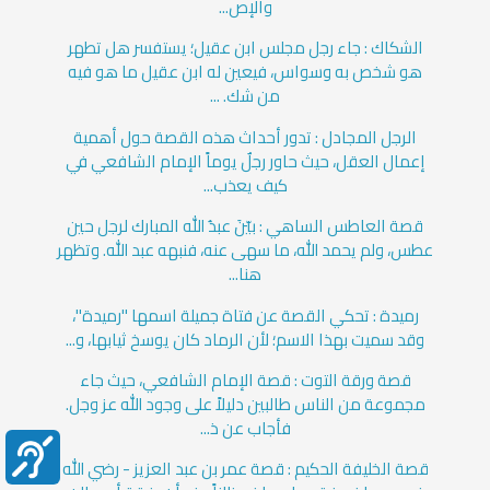
والإص...
الشكاك : جاء رجل مجلس ابن عقيل؛ يستفسر هل تطهر
هو شخص به وسواس، فيعين له ابن عقيل ما هو فيه
من شك. ...
الرجل المجادل : تدور أحداث هذه القصة حول أهمية
إعمال العقل، حيث حاور رجلٌ يوماً الإمام الشافعي في
كيف يعذب...
قصة العاطس الساهي : بيّنَ عبدُ الله المبارك لرجل حين
عطس، ولم يحمد الله، ما سهى عنه، فنبهه عبد الله. وتظهر
هنا...
رميدة : تحكي القصة عن فتاة جميلة اسمها "رميدة"،
وقد سميت بهذا الاسم؛ لأن الرماد كان يوسخ ثيابها، و...
قصة ورقة التوت : قصة الإمام الشافعي، حيث جاء
مجموعة من الناس طالبين دليلاً على وجود الله عز وجل.
فأجاب عن ذ...
قصة الخليفة الحكيم : قصة عمر بن عبد العزيز - رضي الله