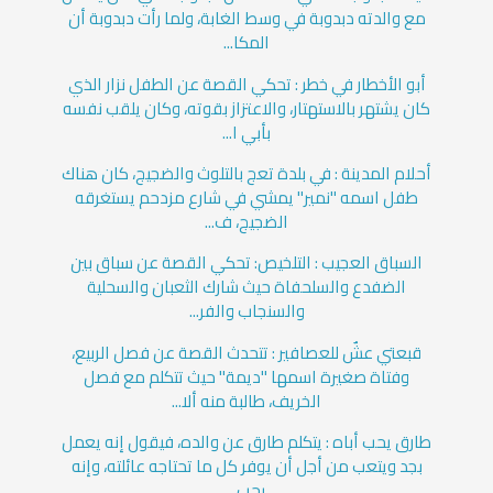
مع والدته دبدوبة في وسط الغابة، ولما رأت دبدوبة أن
المكا...
أبو الأخطار في خطر : تحكي القصة عن الطفل نزار الذي
كان يشتهر بالاستهتار، والاعتزاز بقوته، وكان يلقب نفسه
بأبي ا...
أحلام المدينة : في بلدة تعج بالتلوث والضجيج، كان هناك
طفل اسمه "نمير" يمشي في شارع مزدحم يستغرقه
الضجيج، ف...
السباق العجيب : التلخيص: تحكي القصة عن سباق بين
الضفدع والسلحفاة حيث شارك الثعبان والسحلية
والسنجاب والفر...
قبعتي عشٌ للعصافير : تتحدث القصة عن فصل الربيع،
وفتاة صغيرة اسمها "ديمة" حيث تتكلم مع فصل
الخريف، طالبة منه ألا...
طارق يحب أباه : يتكلم طارق عن والده، فيقول إنه يعمل
بجد ويتعب من أجل أن يوفر كل ما تحتاجه عائلته، وإنه
يحب...