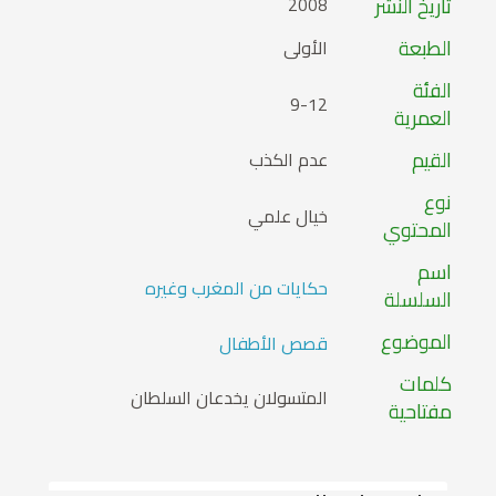
تاريخ النشر
2008
الطبعة
الأولى
الفئة
9-12
العمرية
القيم
عدم الكذب
نوع
خيال علمي
المحتوي
اسم
حكايات من المغرب وغيره
السلسلة
الموضوع
قصص الأطفال
كلمات
المتسولان يخدعان السلطان
مفتاحية