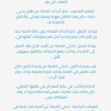
التعرف على بع...
الصغير المحبوب : تدور أحداث القصة عن طفل يدعي
«إياد» كان هذا الطفل مهذبا ومرتبا، ويتحلى بالأخلاق
الحميدة، و...
قواعد الذوق : تدور أحداث القصة حول عائلة الدببة، حيث
إن الأم كانت منزعجة جداً من تغير سلوكيات أبنائها في...
عودة الجمل : تحكي القصة عن الأسد الذي طرد الجمل
إلى الصحراء، وكانت جميع الحيوانات والطيور يسهرون
الليل ...
ثوب وحيدة القرن : تحكي القصة عن وحيدة القرن التي
كانت تعيش في الغابة، وكانت قوية وجميلة. وذات يوم،
قررت أن ت...
الذبابة والذئب : في غابة السنديان في طرفها الشرقي،
كان هناك مكب نفايات تعيش فيه ذبابة سوداء، وقد
استيقظت بس...
النغمات الساحرة : تحكي القصة عن أميرة كانت قمة في