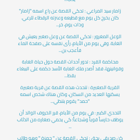
زامار سيد المراعي : تحكي القصة عن راع اسمه "زامار"
كان يخرج كل يوم مع قطيعه وعنزته الرقطاء للرعي.
وذات يوم، خر...
الوعل المغرور : تحكي القصة عن وعل صغير يعيش في
الغابة. وفي يوم من الأيام، رأى نفسه على صفحة الماء
فأعجب بن...
محاكمة القرد : تدور أحداث القصة حول حياة الغابة
وقوانينها، فقد أصدر ملك الغابة الأسد حكمه على الببغاء
بقط...
القرية الصغيرة : تتحدث هذه القصة عن قرية صغيرة
يسكنها العديد من السكان، وكان هناك شخص اسمه
"حمد" يقوم بتنظي...
التحدي الكبير : في يوم من الأيام، قرر الخروف الوالد أن
يوظف حارساً قوياً وشجاعاً؛ كي يحمي صغاره من الذئاب
...
كن صديقي بحق : تحكي القصة عن " حمزة " وهو طالب