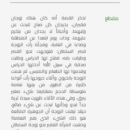
مقطع
تذكر القصة أنه كان هناك زوجان
فقيران، يخرجان كل صباح للبحث عن
رزقهما، وأحياناً لا يجدان من يتكرم
عليهما، وذات يوم ابتعدا عن المنطقة
وضاعا في الغابة، وفجأة رأت الزوجة
قصر السلطان؛ فتوجهت نحو القصر
وطرقت بابه، ففتح لها الحراس وطلبت
صدقة في سبيل الله! أدخلها الحراس
وقدموا لها الطعام والملبس، ثم همت
الزوجة بالخروج، وأثناء خروجها رأت أنواعا
كثيرة من الطيور، من بينها نعامة
متوسطة الحجم بمنقارها شيء صغير
يبرق، وفي هذه الأثناء ظهرت سيدة ثرية
جداً تبدو وكأنها تبحث عن شيء ضائع،
حينئذ تيقنت الزوجة أن الجوهرة الضائعة
هو ذلك الشيء الذي بفم النعامة!
وذهبت المرأة الفقير نحو زوجة السلطان