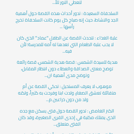
لتعطي النور للأ...
السلحفاة السعيدة : تدور أحداث هذه القصة حول أهمية
الجد والنشاط، حيث إنه صباح كل يوم كانت السلحفاة تخرج
رأسها ...
علبة الغذاء : تتحدث القصة عن الطفل "عماد" الذي كان
لا يحب علبة الطعام التي تعدها له أمه للمدرسة؛ لأن
فيه...
هدية للسيدة الشمس : قصة هدية الشمس، قصة رائعة
توضح معنى الصداقة والعطاء دون انتظار المقابل،
وتوضح مدى أهمية ان...
موهوب لا يعرف المستحيل : تحكي القصة عن أم
متفائلة تعشق الصغار، ولدت ابنا وفرحت به كثيراً، ولكنه
ولد من دون ذراعين م...
الكنز الغامض : تدور القصة حول فتى يسكن مع جده
الذي يمتلك مكتبة في إحدى القرى الصغيرة، وقد كان
الفتى متعلق...