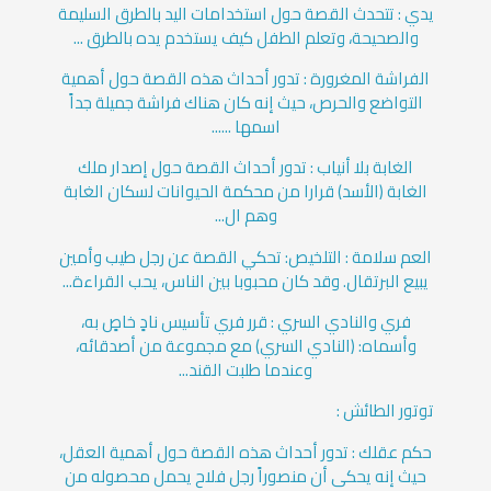
يدي : تتحدث القصة حول استخدامات اليد بالطرق السليمة
والصحيحة، وتعلم الطفل كيف يستخدم يده بالطرق ...
الفراشة المغرورة : تدور أحداث هذه القصة حول أهمية
التواضع والحرص، حيث إنه كان هناك فراشة جميلة جداً
اسمها ......
الغابة بلا أنياب : تدور أحداث القصة حول إصدار ملك
الغابة (الأسد) قرارا من محكمة الحيوانات لسكان الغابة
وهم ال...
العم سلامة : التلخيص: تحكي القصة عن رجل طيب وأمين
يبيع البرتقال. وقد كان محبوبا بين الناس، يحب القراءة...
فري والنادي السري : قرر فري تأسيس نادٍ خاصٍ به،
وأسماه: (النادي السري) مع مجموعة من أصدقائه،
وعندما طلبت القند...
توتور الطائش :
حكم عقلك : تدور أحداث هذه القصة حول أهمية العقل،
حيث إنه يحكى أن منصوراً رجل فلاح يحمل محصوله من