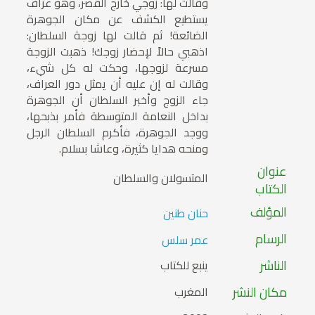
وقالت لها: زوجي خارج القصر، وهو عرّاف
يستطيع الكشف عن مكان الجوهرة
الضائعة! ثم قالت لها زوجة السلطان:
اذهبي حالاً لإحضار زوجك! ذهبت الزوجة
مسرعة لزوجها، وحكت له كل شيء،
وقالت له إن عليه أن يمثل دور العراف،
جاء الزوج وأخبر السلطان أن الجوهرة
بداخل النعامة المتوسطة فأمر بذبحها،
ووجد الجوهرة، فأكرم السلطان الرجل
ومنحه هدايا كثيرة، وعاشا بسلام.
عنوان
المتسولان والسلطان
الكتاب
المؤلف
حنان طنين
الرسام
عمر سلس
الناشر
ينبع للكتاب
مكان النشر
المغرب