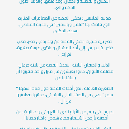
الأخلاق والفضيلة والجمال، وقد علمها والدها أصول
الحكم والع...
مدينة الملاهي : تحكي القصة عن المغامرات المثيرة
التي قامت بها "فلفل وياسمين" في مدينة الملاهي.
وهذه الحكاي...
خضر يزرع شجرة : تحكي القصة عن ولد يدعى خضر. ذهب
خضر ـ ذات يوم ـ إلى أحد المشاتل واشترى غرسة صغيرة،
ثم زرع ...
الذئب والخرفان الثلاثة : تتحدث القصة عن ثلاثة خرفان
مختلفة الألوان، كانوا يعيشون في منزل واحد، فقرروا أن
يستقلوا عن...
الصغيرة العاقلة : تدور أحداث القصة حول فتاه اسمها "
سمر " وهي في الصف الثاني الابتدائي، حدثتها معلمتها
عن ال...
بحبوح : في يوم من الأيام نادى البائع وفي يده البوق عن
أحصنة بأرخص الأسعار، فجاء شخص واختار حصانا ا...
الذئب الشرير يتغير : تحكي القصة عن ذئب شرير لم يكن