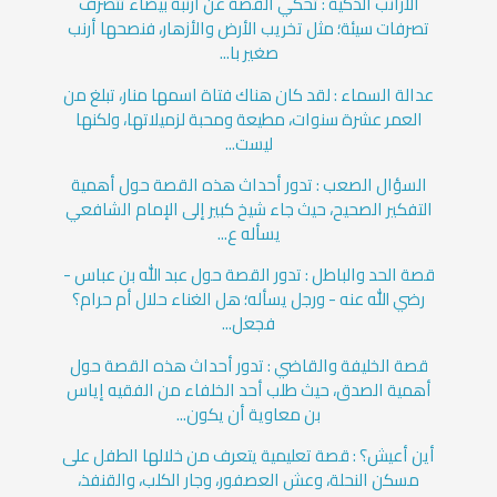
الأرانب الذكية : تحكي القصة عن أرنبة بيضاء تتصرف
تصرفات سيئة؛ مثل تخريب الأرض والأزهار، فنصحها أرنب
صغير با...
عدالة السماء : لقد كان هناك فتاة اسمها منار، تبلغ من
العمر عشرة سنوات، مطيعة ومحبة لزميلاتها، ولكنها
ليست...
السؤال الصعب : تدور أحداث هذه القصة حول أهمية
التفكير الصحيح، حيث جاء شيخ كبير إلى الإمام الشافعي
يسأله ع...
قصة الحد والباطل : تدور القصة حول عبد الله بن عباس -
رضي الله عنه - ورجل يسأله؛ هل الغناء حلال أم حرام؟
فجعل...
قصة الخليفة والقاضي : تدور أحداث هذه القصة حول
أهمية الصدق، حيث طلب أحد الخلفاء من الفقيه إياس
بن معاوية أن يكون...
أين أعيش؟ : قصة تعليمية يتعرف من خلالها الطفل على
مسكن النحلة، وعش العصفور، وجار الكلب، والقنفذ،