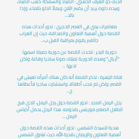
الديك ذو العرف الذهبي : الصياد والسمكة: ذهب الصياد،
وبيده دلوه يريد أن يكسر الثلج، ويملأ الدلو بالماء، وإذا
بالد...
مغامرات بيني في العصر الحجري : تدور أحداث هذه
القصة حول أهمية التعاون والصداقة، حيث إن الغراب
جالفير يقوم بمراقبة الفيل ب...
حورية البحر : تتحدث القصة عن حورية جميلة اسمها
"أريال" وهذه الحورية تمتلك صوتا ساحرا وفاتنا، ولكن
لديها ...
فتاة الزهرة : تذكر القصة أنه كان هناك أمرأه تعيش في
القصر، ولكن لم تنجب أطفالا، واستشارت ساحرا فأعطاها
ح...
رجل الرمل المجد : تدور القصة حول رجل الرمل، الذي فرح
الطفل الصغير موريتس بقدومه. هذا الرجل يحمل أكياس
الرمل ...
هدية للسيدة الشمس : تدور أحداث هذه القصة حول
أهمية التعاون والإيمان بقدرة الله، حيث تشرق الشمس