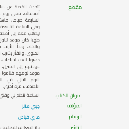
مقطع
تتحدث القصة عن ساع
أصدقائه، ففي يوم م
السابعة صباحا، فاستي
وفي الساعة التاسعة ص
ليذهب معه إلى أصدقا
ظهرا كان موعد تناول 
والخلد، وبدأ الأرنب 
الحلوى، والفأر يشرب ا
ذهبوا للعب لساعات، 
عودتهم إلى المنزل، 
موعد نومهم فناموا ج
اليوم التالي في ال
الأصدقاء مرة أخرى.
عنوان الكتاب
الساعة تنظم لي وقتي
المؤلف
جيني هانز
الرسام
ماري فياض
الناشر
دار المعارف للطباعة و