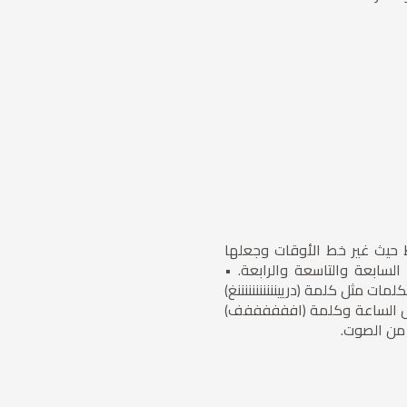
 حيث غير خط الأوقات وجعلها
لسابعة والتاسعة والرابعة. •
ات مثل كلمة (دريينننننننننننغ)
رس الساعة وكلمة (اففففففف)
 من الصوت.