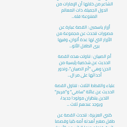
الشاعر من خلالها أن الإمارات من
الدول الجميلة، ذات المعالم
المتنوعة؛ فله...
أزرار ياسمين : القصة عبارة عن
مصورات تتحدث عن مجموعة من
الأزرار التي لها عدة ألوان، وفيها
يرى الطفل الألو...
أم الصبيان : تناولت هذه القصة
الحديث عن شخصية رئيسية من
الجن؛ وهي "أم الصبيان"، وتدور
أحداثها على مر ال...
علياء والقطط الثلاث : تتناول القصة
الحديث عن عائلة "سامي" و"مريم"
اللذين ينتظران مولودا جديدا،
ويوجد عندهم ثلاث ...
كتبي العزيزة : تتحدث القصة عن
طفل صغير أهدته أمه كتبا وقصصا