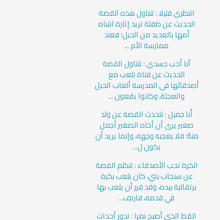
انتظري قليلا : تتناول هذه القصة
الحديث عن طفلة تريد إثارة انتباه
أمها بالعديد من الحيل؛ فعند
ممارسة الأم ...
أنا أحب جسدي : تتناول القصة
الحديث عن فتاة تلعب مع
أصدقائها في المدرسة ألعاب الحبل
والعجلة، وكانوا يقعون ...
أَنا جميل : تتحدث القصة عن ولد
صغير يرى أن أخاه الصغير أجمل
منهُ؛ فلا يعجبه وجهه، وإنما يريد أن
يكون ل...
الكرة تحب الأصدقاء : تتكلم القصة
عن سنجاب بني، كان يلعب بكرة
برتقالية بيده، وقد قرر أن يلعب بها
في قدمه، فارتف...
القط الذي أصبح نمرا : تدور أحداث