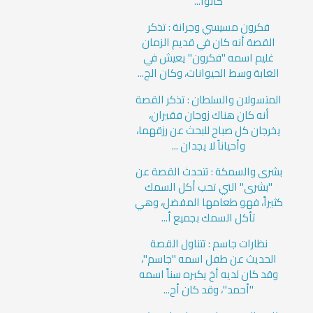
كانوا...
فكرون مسيسي وجرانة : تذكر
القصة أنه كان في قديم الزمان
غليم اسمه "فكرون" يعيش في
الغابة وسط الحيوانات، وكان الج...
المتسولان والسلطان : تذكر القصة
أنه كان هناك زوجان فقيران،
يخرجان كل صباح للبحث عن رزقهما،
وأحياناً لا يجدان ...
بشرى والسمكة : تتحدث القصة عن
"بشرى" التي تحب أكل السمك
كثيراً، فهو طعامها المفضل، وهي
تأكل السمك بجميع أ...
نظارات جاسم : تتناول القصة
الحديث عن طفل اسمه "جاسم"،
وقد كان لديه أخ يكبره سناً اسمه
"أحمد"، وقد كان أح...