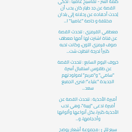
كلمة السر - تماسيح غامبيا : تحكي
القصة عن جد طيار كان يحب أن
يُحدث أحفاده عن رحلاته إلى بلدان
مختلفة و خاصة "غامبيا" ا...
معطفي القرمزي : تتحدث القصة
عن فتاة اشترت لها أمها معطف
صوف قرمزي اللون، وكانت تحبه
كثيراً لدرجة انتظرت شت...
خروف اليوم السابع : تتحدث القصة
عن طقوس استقبال أسرة
"سامي" و"مريم" لمولودتهم
الجديدة "علياء"؛ فنرى الجميع
سعد...
أميرة الأحذية : تتحدث القصة عن
أميرة تدعى "زبيبة"، وهي تحب
الأحذية كثيرا، بكل أنواعها وألوانها
وأحجامها، و...
سبع لآلئ : مجموعة أشعار يوضح