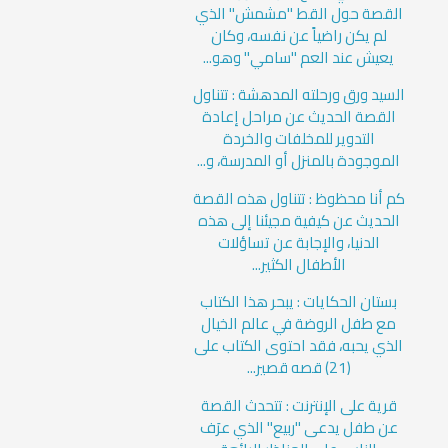
القصة حول القط "مشمش" الذي
لم يكن راضياً عن نفسه، وكان
يعيش عند العم "سامي" وهو...
السيد ورق ورحلته المدهشة : تتناول
القصة الحديث عن مراحل إعادة
التدوير للمخلفات والخردة
الموجودة بالمنزل أو المدرسة، و...
كم أنا محظوظ : تتناول هذه القصة
الحديث عن كيفية مجيئنا إلى هذه
الدنيا، والإجابة عن تساؤلات
الأطفال الكثير...
بستان الحكايات : يبحر هذا الكتاب
مع طفل الروضة في عالم الخيال
الذي يحبه، فقد احتوى الكتاب على
(21) قصه قصير...
قرية على الإنترنت : تتحدث القصة
عن طفل يدعى "ربيع" الذي عرَف