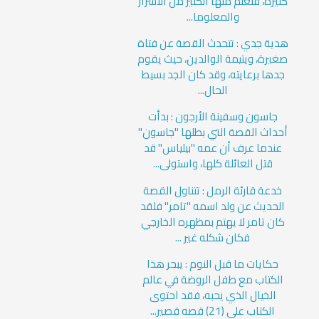
كثيرة، فتعلم منها الكثير من الأسرار
والمعلوما...
هدية جدي : تتحدث القصة عن فتاة
صغيرة، ويتيمة الوالدين، حيث يقوم
جدها برعايته، وقد كان الجد بسيط
الحال...
جاسون وسفينة الأرجون : بدأت
أحداث القصة التي بطلها "جاسون"
عندما عرف أن عمه "بيلياس" قد
قتل العائلة كلها، واستولى...
خدعة قارئة الرمل : تتناول القصة
الحديث عن ولد اسمه "تامر" فلقد
كان تامر لا يهتم بمظهره الخارجي
فكان شكله غير ...
حكايات ما قبل النوم : يبحر هذا
الكتاب مع طفل الروضة في عالم
الخيال الذي يحبه، فقد احتوى
الكتاب على (21) قصه قصير...