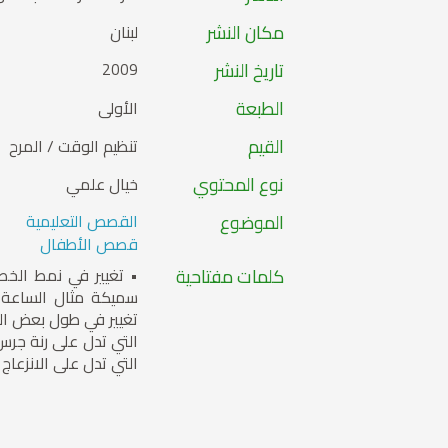
مكان النشر
لبنان
تاريخ النشر
2009
الطبعة
الأولى
القيم
تنظيم الوقت / المرح
نوع المحتوي
خيال علمي
الموضوع
القصص التعليمية
قصص الأطفال
كلمات مفتاحية
• تغيير في نمط الخط
سميكة مثال الساعة ا
تغيير في طول بعض الكلم
التي تدل على رنة ج
التي تدل على الانزعاج