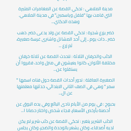
مدينة الملاهي : تحكي القصة عن المغامرات المثيرة
التي قامت بها "فلفل وياسمين" في مدينة الملاهي.
وهذه الحكاي...
خضر يزرع شجرة : تحكي القصة عن ولد يدعى خضر. ذهب
خضر ـ ذات يوم ـ إلى أحد المشاتل واشترى غرسة صغيرة،
ثم زرع ...
الذئب والخرفان الثلاثة : تتحدث القصة عن ثلاثة خرفان
مختلفة الألوان، كانوا يعيشون في منزل واحد، فقرروا أن
يستقلوا عن...
الصغيرة العاقلة : تدور أحداث القصة حول فتاه اسمها "
سمر " وهي في الصف الثاني الابتدائي، حدثتها معلمتها
عن ال...
بحبوح : في يوم من الأيام نادى البائع وفي يده البوق عن
أحصنة بأرخص الأسعار، فجاء شخص واختار حصانا ا...
الذئب الشرير يتغير : تحكي القصة عن ذئب شرير لم يكن
لديه أصدقاء، وكان يشعر بالوحدة والضجر، وكان يجلس