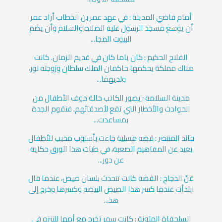
أمام قاضي المدينة : في عهد عمر بن الخطاب أراد عمر
أن يوسع مسجد الرسول عليه الصلاة والسلام وأن يضم
البيوت المجا...
الفلاح الحكيم : كان ياما كان في قديم الزمان. كانت
هناك مملكة يحكمها حاكمان الملك سلطان وزوجته نور،
ولديهما...
مدينة السلامة : يصور ‏الكاتب حالة خوف الأطفال من
الحوادث والأخطار التي تقع لأصدقائهم. ‏فتقوم الجدة
بمساعدت...
قائد المنتصر : قصة مسلية جاءت بأسلوب محبب للأطفال
بعيد عن المفاهيم الصعبة، في طيات هذا الورق حكاية
عن دور...
قنّ الدجاج : القصة كانت تتحدث بلسان صيص، عندما قال
ابتدأت عندما كسر هذا الصيص البيضة وكسرها وخرج إلى
هذ...
السلحفاة الملونة : كانت سمر تخرج مع أمها للتنزه في