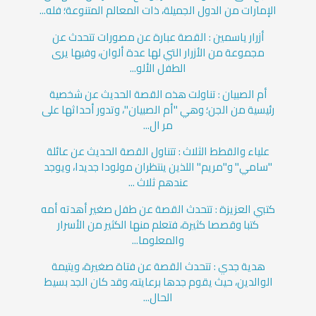
الإمارات من الدول الجميلة، ذات المعالم المتنوعة؛ فله...
أزرار ياسمين : القصة عبارة عن مصورات تتحدث عن
مجموعة من الأزرار التي لها عدة ألوان، وفيها يرى
الطفل الألو...
أم الصبيان : تناولت هذه القصة الحديث عن شخصية
رئيسية من الجن؛ وهي "أم الصبيان"، وتدور أحداثها على
مر ال...
علياء والقطط الثلاث : تتناول القصة الحديث عن عائلة
"سامي" و"مريم" اللذين ينتظران مولودا جديدا، ويوجد
عندهم ثلاث ...
كتبي العزيزة : تتحدث القصة عن طفل صغير أهدته أمه
كتبا وقصصا كثيرة، فتعلم منها الكثير من الأسرار
والمعلوما...
هدية جدي : تتحدث القصة عن فتاة صغيرة، ويتيمة
الوالدين، حيث يقوم جدها برعايته، وقد كان الجد بسيط
الحال...