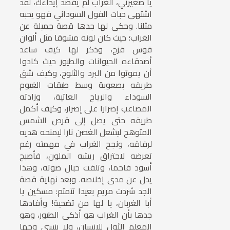
يا صغيرتي، الغراب لم يقصد إيذاءك، لقد
اشتهى حبات الفول السوداني فهو يحبه
مثلنا. وحكى لها جدها قصة جميلة عن
الغراب؛ حيث كان لونه مشوقا مثل ألوان
قوس قزح، وذكر لها كيف ساعد
أصدقاءه الحيوانات والطيور حيث كادوا
أن يموتوا من البرد والثلوج، وكيف شق
طريقه بصعوبة وسط طبقات الغيوم
السوداء والرياح العاتية، وزادته
المصاعب إصرارا على إصرار، وكيف أكمل
طريقه حتى يصل إلى قرص الشمس
المتوهج ليشعل الغصن نارا ليمنحه هديه
لرفاقه، ونجح الغراب في مهمته رغم
تعرضه لاحتراق ريشه الملون، فأصبح
أسود فاحما، وتلفت حبال صوته، وهذا
يدل عن مدى إخلاصه. وبعد نهاية قصة
الجد شردت مريم بعيدا تتمتم: مسكين يا
أبا الغربان، يا لها من تضحية! وأفادها
جدها بأن الغراب هو أذكى الطيور، وهو
المعلم الأول للإنسان، ولا ينسى وجها