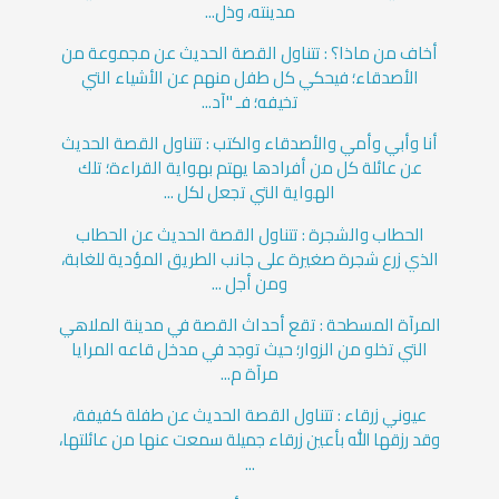
مدينته، وذل...
أخاف من ماذا؟ : تتناول القصة الحديث عن مجموعة من
الأصدقاء؛ فيحكي كل طفل منهم عن الأشياء التي
تخيفه؛ فـ "آد...
أنا وأبي وأمي والأصدقاء والكتب : تتناول القصة الحديث
عن عائلة كل من أفرادها يهتم بهواية القراءة؛ تلك
الهواية التي تجعل لكل ...
الحطاب والشجرة : تتناول القصة الحديث عن الحطاب
الذي زرع شجرة صغيرة على جانب الطريق المؤدية للغابة،
ومن أجل ...
المرآة المسطحة : تقع أحداث القصة في مدينة الملاهي
التي تخلو من الزوار؛ حيث توجد في مدخل قاعه المرايا
مرآة م...
عيوني زرقاء : تتناول القصة الحديث عن طفلة كفيفة،
وقد رزقها الله بأعين زرقاء جميلة سمعت عنها من عائلتها،
...