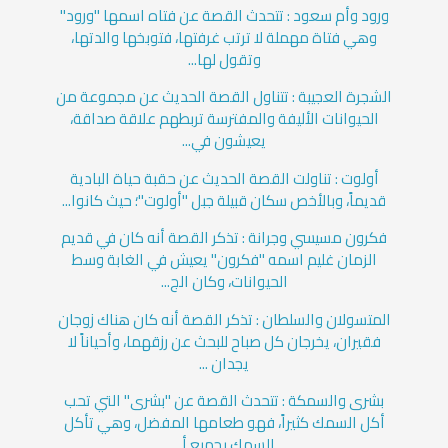
ورود وأم سعود : تتحدث القصة عن فتاه اسمها "ورود"
وهي فتاة مهملة لا ترتب غرفتها، فتوبخها والدتها،
وتقول لها...
الشجرة العجيبة : تتناول القصة الحديث عن مجموعة من
الحيوانات الأليفة والمفترسة تربطهم علاقة صداقة،
يعيشون في...
أولوت : تناولت القصة الحديث عن حقبة حياة البادية
قديماً، وبالأخص سكان قبيلة جبل "أولوت"؛ حيث كانوا...
فكرون مسيسي وجرانة : تذكر القصة أنه كان في قديم
الزمان غليم اسمه "فكرون" يعيش في الغابة وسط
الحيوانات، وكان الج...
المتسولان والسلطان : تذكر القصة أنه كان هناك زوجان
فقيران، يخرجان كل صباح للبحث عن رزقهما، وأحياناً لا
يجدان ...
بشرى والسمكة : تتحدث القصة عن "بشرى" التي تحب
أكل السمك كثيراً، فهو طعامها المفضل، وهي تأكل
السمك بجميع أ...