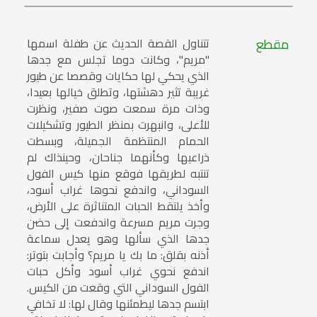
مقطع
تتناول القصة الحديث عن طفلة اسمها
"مريم"، وكانت دوما تجلس مع جدها
الذي يحكي لها حكايات وقصصا عن طيور
غريبة تثير دهشتها، وتطلق خيالها بعيدا،
وذات مرة سمعت صوت صفير، ونظرت
للأعلى، وانبهرت بمنظر الطيور وتشكيلات
الحمام المنتظمة الجميلة، وبسطت
ذراعيها وكأنهما جناحان، وحينذاك لم
تنتبه لطريقها فوقع منها كيس الفول
السوداني، واندفع نحوها غراب أسود،
وأخذ يلتقط الحبات المتناثرة على الأرض،
وجرت مريم مسرعة واندفعت إلى حضن
جدها الذي سألها وهو يعدل سماعة
أذنه بقلق: ما بك يا مريم؟ وأجابت بتوتر:
اندفع نحوي غراب أسود وأكل حبات
الفول السوداني التي وقعت من الكيس.
ابتسم جدها ليطمئنها وقال لها: لا تخافي