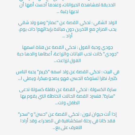
الحديقة لمشاهدة الحيوانات، وعندما أحست أمها أن
لديها رغبة ...
الولد الشقي : تحكي القصة عن "عمار" وهو ولد شقي
يحب المزاح مع الآخرين دون مبالاة بإيذائهم! ذات يوم،
أراد ...
جودي وحبة الفول : تحكي القصة عن فتاة اسمها
"جودي" كانت تحب النباتات والزراعة، أعطاها والدها حبة
الفول لزراعت...
في البيت : تحكي القصة عن ولد اسمه "كريم" يحبه الناس
كثيرا، نظرا لسلوكه الحسن، فهو يصحو مبكرا، ويصلي ا...
سارة الكسولة : تحكي القصة عن طفلة كسولة تدعى
"سارة". فتسرد القصة الحالات الخاطئة التي يقوم بها
الطفل، وتت...
إذا أنت حيوان لبون : تحكي القصة عن "حسن" و "سحر"
فقد كانا في رحلة استكشافية في الصحراء، وقد أرادا
التعرف على بع...