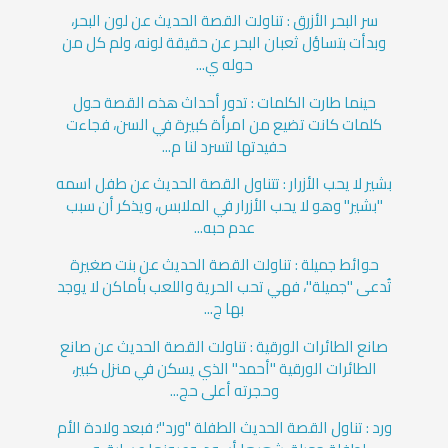
سر البحر الأزرق : تناولت القصة الحديث عن لون البحر،
وبدأت بتساؤل ثعبان البحر عن حقيقة لونه، ولم كل من
حوله ي...
حينما طارت الكلمات : تدور أحداث هذه القصة حول
كلمات كانت تضيع من امرأة كبيرة في السن، فجاءت
حفيدتها لتسرد لنا م...
بشير لا يحب الأزرار : تتناول القصة الحديث عن طفل اسمه
"بشير" وهو لا يحب الأزرار في الملابس، ويذكر أن سبب
عدم حبه...
حوائط جميلة : تناولت القصة الحديث عن بنت صغيرة
تُدعى "جميلة"، فهي تحب الحرية واللعب بأماكن لا يوجد
بها ج...
صانع الطائرات الورقية : تناولت القصة الحديث عن صانع
الطائرات الورقية "أحمد" الذي يسكن في منزل كبير،
وحجرته أعلى حج...
ورد : تناول القصة الحديث الطفلة "ورد"؛ فبعد ولادة الأم