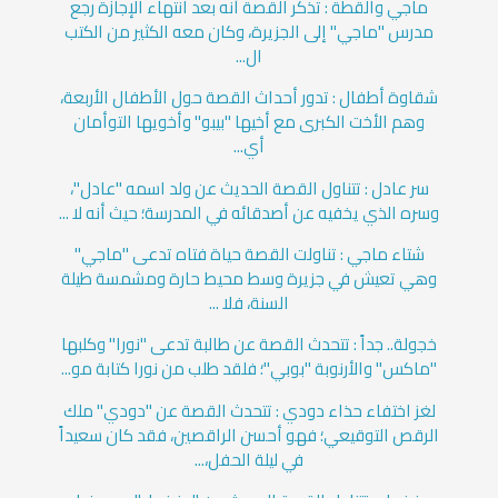
ماجي والقطة : تذكر القصة أنه بعد انتهاء الإجازة رجع
مدرس "ماجي" إلى الجزيرة، وكان معه الكثير من الكتب
ال...
شقاوة أطفال : تدور أحداث القصة حول الأطفال الأربعة،
وهم الأخت الكبرى مع أخيها "بيبو" وأخويها التوأمان
أي...
سر عادل : تتناول القصة الحديث عن ولد اسمه "عادل"،
وسره الذي يخفيه عن أصدقائه في المدرسة؛ حيث أنه لا ...
شتاء ماجي : تناولت القصة حياة فتاه تدعى "ماجي"
وهي تعيش في جزيرة وسط محيط حارة ومشمسة طيلة
السنة، فلا ...
خجولة.. جداً : تتحدث القصة عن طالبة تدعى "نورا" وكلبها
"ماكس" والأرنوبة "بوبي"؛ فلقد طلب من نورا كتابة مو...
لغز اختفاء حذاء دودي : تتحدث القصة عن "دودي" ملك
الرقص التوقيعي؛ فهو أحسن الراقصين، فقد كان سعيداً
في ليلة الحفل،...