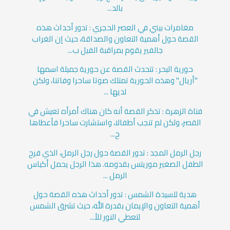
بالد...
مغامرات بيني في العصر الحجري : تدور أحداث هذه
القصة حول أهمية التعاون والصداقة، حيث إن الغراب
جالفير يقوم بمراقبة الفيل ب...
حورية البحر : تتحدث القصة عن حورية جميلة اسمها
"أريال" وهذه الحورية تمتلك صوتا ساحرا وفاتنا، ولكن
لديها ...
فتاة الزهرة : تذكر القصة أنه كان هناك أمرأه تعيش في
القصر، ولكن لم تنجب أطفالا، واستشارت ساحرا فأعطاها
ح...
رجل الرمل المجد : تدور القصة حول رجل الرمل، الذي فرح
الطفل الصغير موريتس بقدومه. هذا الرجل يحمل أكياس
الرمل ...
هدية للسيدة الشمس : تدور أحداث هذه القصة حول
أهمية التعاون والإيمان بقدرة الله، حيث تشرق الشمس
لتعطي النور للأ...