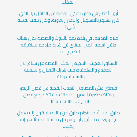
المكا...
أبو الأخطار في خطر : تحكي القصة عن الطفل نزار الذي
كان يشتهر بالاستهتار، والاعتزاز بقوته، وكان يلقب نفسه
بأبي ا...
أحلام المدينة : في بلدة تعج بالتلوث والضجيج، كان هناك
طفل اسمه "نمير" يمشي في شارع مزدحم يستغرقه
الضجيج، ف...
السباق العجيب : التلخيص: تحكي القصة عن سباق بين
الضفدع والسلحفاة حيث شارك الثعبان والسحلية
والسنجاب والفر...
قبعتي عشٌ للعصافير : تتحدث القصة عن فصل الربيع،
وفتاة صغيرة اسمها "ديمة" حيث تتكلم مع فصل
الخريف، طالبة منه ألا...
طارق يحب أباه : يتكلم طارق عن والده، فيقول إنه يعمل
بجد ويتعب من أجل أن يوفر كل ما تحتاجه عائلته، وإنه
يحب...