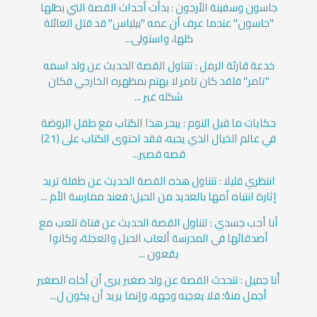
جاسون وسفينة الأرجون : بدأت أحداث القصة التي بطلها
"جاسون" عندما عرف أن عمه "بيلياس" قد قتل العائلة
كلها، واستولى...
خدعة قارئة الرمل : تتناول القصة الحديث عن ولد اسمه
"تامر" فلقد كان تامر لا يهتم بمظهره الخارجي فكان
شكله غير ...
حكايات ما قبل النوم : يبحر هذا الكتاب مع طفل الروضة
في عالم الخيال الذي يحبه، فقد احتوى الكتاب على (21)
قصه قصير...
انتظري قليلا : تتناول هذه القصة الحديث عن طفلة تريد
إثارة انتباه أمها بالعديد من الحيل؛ فعند ممارسة الأم ...
أنا أحب جسدي : تتناول القصة الحديث عن فتاة تلعب مع
أصدقائها في المدرسة ألعاب الحبل والعجلة، وكانوا
يقعون ...
أَنا جميل : تتحدث القصة عن ولد صغير يرى أن أخاه الصغير
أجمل منهُ؛ فلا يعجبه وجهه، وإنما يريد أن يكون ل...