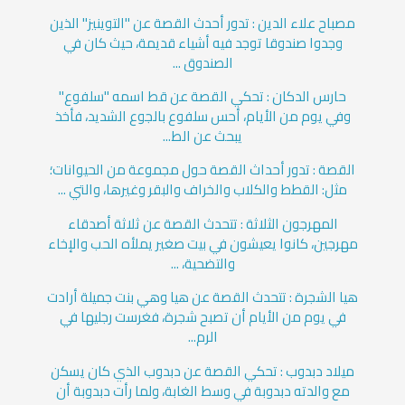
مصباح علاء الدين : تدور أحدث القصة عن "التوينيز" الذين
وجدوا صندوقا توجد فيه أشياء قديمة، حيث كان في
الصندوق ...
حارس الدكان : تحكي القصة عن قط اسمه "سلفوع"
وفي يوم من الأيام، أحس سلفوع بالجوع الشديد، فأخذ
يبحث عن الط...
القصة : تدور أحداث القصة حول مجموعة من الحيوانات؛
مثل: القطط والكلاب والخراف والبقر وغيرها، والتي ...
المهرجون الثلاثة : تتحدث القصة عن ثلاثة أصدقاء
مهرجين، كانوا يعيشون في بيت صغير يملأه الحب والإخاء
والتضحية، ...
هيا الشجرة : تتحدث القصة عن هيا وهي بنت جميلة أرادت
في يوم من الأيام أن تصبح شجرة، فغرست رجليها في
الرم...
ميلاد دبدوب : تحكي القصة عن دبدوب الذي كان يسكن
مع والدته دبدوبة في وسط الغابة، ولما رأت دبدوبة أن