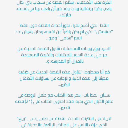
الكرة تحب الأصدقاء : تتكلم القصة عن سنجاب بني، كان
يلعب بكرة برتقالية بيده، وقد قرر أن يلعب بها في قدمه،
فارتف...
القط الذي أصبح نمرا : تدور أحداث القصة حول القط
"مشمش" الذي لم يكن راضياً عن نفسه، وكان يعيش عند
العم "سامي" وهو...
السيد ورق ورحلته المدهشة : تتناول القصة الحديث عن
مراحل إعادة التدوير للمخلفات والخردة الموجودة
بالمنزل أو المدرسة، و...
كم أنا محظوظ : تتناول هذه القصة الحديث عن كيفية
مجيئنا إلى هذه الدنيا، والإجابة عن تساؤلات الأطفال
الكثير...
بستان الحكايات : يبحر هذا الكتاب مع طفل الروضة في
عالم الخيال الذي يحبه، فقد احتوى الكتاب على (21) قصه
قصير...
قرية على الإنترنت : تتحدث القصة عن طفل يدعى "ربيع"
الذي عرَف الناس على المناظر الرائعة والجميلة في