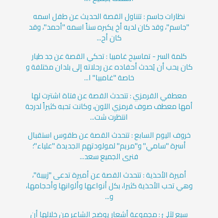
نظارات جاسم : تتناول القصة الحديث عن طفل اسمه
"جاسم"، وقد كان لديه أخ يكبره سناً اسمه "أحمد"، وقد
كان أح...
كلمة السر - تماسيح غامبيا : تحكي القصة عن جد طيار
كان يحب أن يُحدث أحفاده عن رحلاته إلى بلدان مختلفة و
خاصة "غامبيا" ا...
معطفي القرمزي : تتحدث القصة عن فتاة اشترت لها
أمها معطف صوف قرمزي اللون، وكانت تحبه كثيراً لدرجة
انتظرت شت...
خروف اليوم السابع : تتحدث القصة عن طقوس استقبال
أسرة "سامي" و"مريم" لمولودتهم الجديدة "علياء"؛
فنرى الجميع سعد...
أميرة الأحذية : تتحدث القصة عن أميرة تدعى "زبيبة"،
وهي تحب الأحذية كثيرا، بكل أنواعها وألوانها وأحجامها،
و...
سبع لآلئ : مجموعة أشعار يوضح الشاعر من خلالها أن