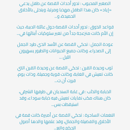
الصغير المحبوب : تدور أحداث القصة عن طفل يدعي
«إياد» كان هذا الطفل مهذبا ومرتبا، ويتحلى بالأخلاق
الحميدة، و...
قواعد الذوق : تدور أحداث القصة حول عائلة الدببة، حيث
إن الأم كانت منزعجة جداً من تغير سلوكيات أبنائها في...
عودة الجمل : تحكي القصة عن الأسد الذي طرد الجمل
إلى الصحراء، وكانت جميع الحيوانات والطيور يسهرون
الليل ...
ثوب وحيدة القرن : تحكي القصة عن وحيدة القرن التي
كانت تعيش في الغابة، وكانت قوية وجميلة. وذات يوم،
قررت أن ت...
الذبابة والذئب : في غابة السنديان في طرفها الشرقي،
كان هناك مكب نفايات تعيش فيه ذبابة سوداء، وقد
استيقظت بس...
النغمات الساحرة : تحكي القصة عن أميرة كانت قمة في
الأخلاق والفضيلة والجمال، وقد علمها والدها أصول
الحكم والع...