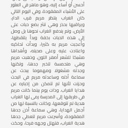
أحسن أو أساء إليه، وهو ماهر في العثور
على الأشياء المفقودة. وفي اليوم التالي
كان الغراب ينتظر مريم قرب الدار،
ويراقبها بحذر وهي تنثر بضع حبات على
الأرض، ولم يندفع الغراب نحوها بل وصل
إلى هذه الحبات بخفة وبدأ يلتقطها،
وأعجبت مريم به كثيرا، وبدأت تحاكيه
واعتادت عليه وعلى صحبته، وأهداها
مشبكا للشعر أصفر اللون. وذهبت مريم
وهي متحمسة لتخبر جدها، ولكنها
وجدته مشغولا ومهموما يبحث عن
سماعة أذنه وساعدته مريم في البحث
وحزنت لأنها لم تتمكن من إخباره عن
هدايا الغراب. وذات يوم بينما كانت مريم
في طريقها إلى المدرسة رمى لها الغراب
هدية لم تتوقعها، وكانت بالنسبة لها من
أجمل الهدايا، وهي سماعة أذن جدها
المفقودة، وأسرعت مريم لتعطي جدها
هدية الغراب، فتهلل وجهه فرحا، وحكت