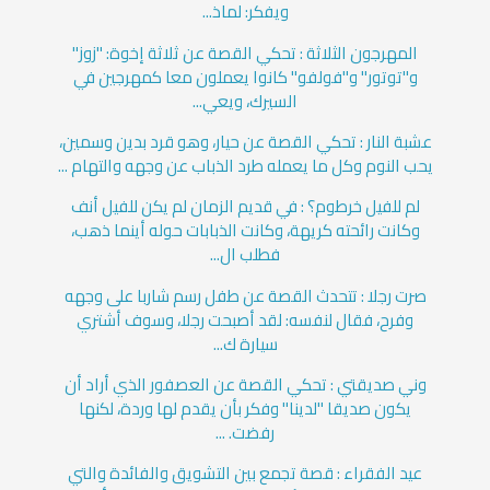
ويفكر: لماذ...
المهرجون الثلاثة : تحكي القصة عن ثلاثة إخوة: "زوز"
و"توتور" و"فولفو" كانوا يعملون معا كمهرجين في
السيرك، ويعي...
عشبة النار : تحكي القصة عن حيار، وهو قرد بدين وسمين،
يحب النوم وكل ما يعمله طرد الذباب عن وجهه والتهام ...
لم للفيل خرطوم؟ : في قديم الزمان لم يكن للفيل أنف
وكانت رائحته كريهة، وكانت الذبابات حوله أينما ذهب،
فطلب ال...
صرت رجلا : تتحدث القصة عن طفل رسم شاربا على وجهه
وفرح، فقال لنفسه: لقد أصبحت رجلا، وسوف أشتري
سيارة ك...
وني صديقتي : تحكي القصة عن العصفور الذي أراد أن
يكون صديقا "لدينا" وفكر بأن يقدم لها وردة، لكنها
رفضت. ...
عيد الفقراء : قصة تجمع بين التشويق والفائدة والتي