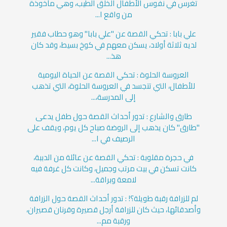
تغرس في نفوس الأطفال الخلق الطيب، وهي مأخوذة
من واقع ا...
علي بابا : تحكي القصة عن "علي بابا" وهو حطاب فقير
لديه ثلاثة أولاد، يسكن معهم في كوخ بسيط، وقد كان
هذ...
العروسة الحلوة : تحكي القصة عن الحياة اليومية
للأطفال، التي تتجسد في العروسة الحلوة، التي تذهب
إلى المدرسة،...
طارق والشارع : تدور أحداث القصة حول طفل يدعى
"طارق" كان يذهب إلى الروضة صباح كل يوم، ويقف على
الرصيف في ا...
في حجرة مقلوبة : تحكي القصة عن عائلة من الدببة،
كانت تسكن في بيت مرتب وجميل، وكانت كل غرفة فيه
لامعة وبراقة...
لم للزرافة رقبة طويلة؟! : تدور أحداث القصة حول الزرافة
وأصدقائها، حيث كان للزرافة أرجل قصيرة وقرنان قصيران،
ورقبة مم...