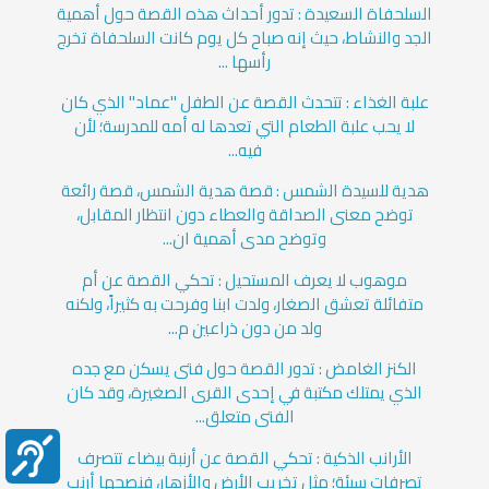
السلحفاة السعيدة : تدور أحداث هذه القصة حول أهمية
الجد والنشاط، حيث إنه صباح كل يوم كانت السلحفاة تخرج
رأسها ...
علبة الغذاء : تتحدث القصة عن الطفل "عماد" الذي كان
لا يحب علبة الطعام التي تعدها له أمه للمدرسة؛ لأن
فيه...
هدية للسيدة الشمس : قصة هدية الشمس، قصة رائعة
توضح معنى الصداقة والعطاء دون انتظار المقابل،
وتوضح مدى أهمية ان...
موهوب لا يعرف المستحيل : تحكي القصة عن أم
متفائلة تعشق الصغار، ولدت ابنا وفرحت به كثيراً، ولكنه
ولد من دون ذراعين م...
الكنز الغامض : تدور القصة حول فتى يسكن مع جده
الذي يمتلك مكتبة في إحدى القرى الصغيرة، وقد كان
الفتى متعلق...
الأرانب الذكية : تحكي القصة عن أرنبة بيضاء تتصرف
تصرفات سيئة؛ مثل تخريب الأرض والأزهار، فنصحها أرنب