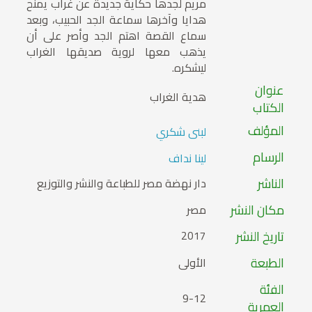
مريم لجدها حكاية جديدة عن غراب يمنح
هدايا وآخرها سماعة الجد الحبيب، وبعد
سماع القصة اهتم الجد وأصر على أن
يذهب معها لروية صديقها الغراب
ليشكره.
عنوان
هدية الغراب
الكتاب
المؤلف
لبنى شكري
الرسام
لينا نداف
الناشر
دار نهضة مصر للطباعة والنشر والتوزيع
مكان النشر
مصر
تاريخ النشر
2017
الطبعة
الأولى
الفئة
9-12
العمرية