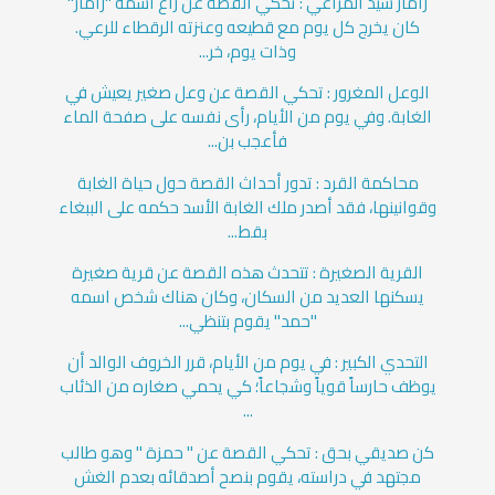
زامار سيد المراعي : تحكي القصة عن راع اسمه "زامار"
كان يخرج كل يوم مع قطيعه وعنزته الرقطاء للرعي.
وذات يوم، خر...
الوعل المغرور : تحكي القصة عن وعل صغير يعيش في
الغابة. وفي يوم من الأيام، رأى نفسه على صفحة الماء
فأعجب بن...
محاكمة القرد : تدور أحداث القصة حول حياة الغابة
وقوانينها، فقد أصدر ملك الغابة الأسد حكمه على الببغاء
بقط...
القرية الصغيرة : تتحدث هذه القصة عن قرية صغيرة
يسكنها العديد من السكان، وكان هناك شخص اسمه
"حمد" يقوم بتنظي...
التحدي الكبير : في يوم من الأيام، قرر الخروف الوالد أن
يوظف حارساً قوياً وشجاعاً؛ كي يحمي صغاره من الذئاب
...
كن صديقي بحق : تحكي القصة عن " حمزة " وهو طالب
مجتهد في دراسته، يقوم بنصح أصدقائه بعدم الغش