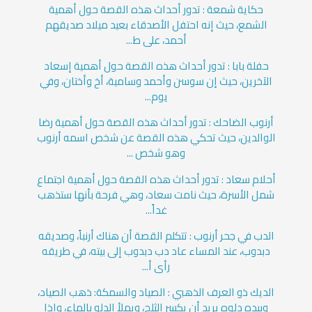
حكاية شمعة : تدور أحداث هذه القصة حول أهمية
الشمع، حيث إنه احتفل الأصدقاء بعيد ميلاد صديقهم
أحمد، على ط...
حفلة بابا : تدور أحداث هذه القصة حول أهمية إسعاد
الآخرين، حيث إن سوسن وأحمد وسامية، أخ وأختان، وفي
يوم...
أرنوب الضاحك : تدور أحداث هذه القصة حول أهمية رضا
الوالدين، حيث تحكي هذه القصة عن شخص اسمه أرنوب
وهو شخص ...
أحلام سعاد : تدور أحداث هذه القصة حول أهمية اجتماع
شمل الأسرة، حيث نامت سعاد، وهي فرحة بأنها ستذهب
غداً...
الدب في جحر أرنوب : تتكلم القصة أن هناك أرنباً، وصديقه
دبدوب، عند المساء عاد دب دبدوب إلى بيته، في طريقه
رأى أ...
الديك ذو العرف الذهبي : الصياد والسمكة: ذهب الصياد،
وبيده دلوه يريد أن يكسر الثلج، ويملأ الدلو بالماء، وإذا