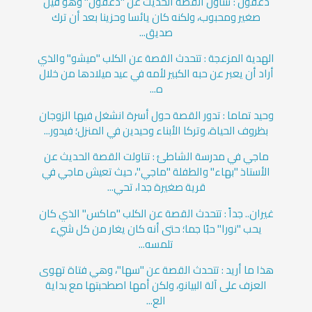
دغفول : تتناول القصة الحديث عن "دغفول" وهو فيل
صغير ومحبوب، ولكنه كان يائسا وحزينا بعد أن ترك
صديق...
الهدية المزعجة : تتحدث القصة عن الكلب "ميشو" والذي
أراد أن يعبر عن حبه الكبير لأمه في عيد ميلادها من خلال
ه...
وحيد تماما : تدور القصة حول أسرة انشغل فيها الزوجان
بظروف الحياة، وتركا الأبناء وحيدين في المنزل؛ فيدور...
ماجي في مدرسة الشاطئ : تناولت القصة الحديث عن
الأستاذ "بهاء" والطفلة "ماجي"، حيث تعيش ماجي في
قرية صغيرة جدا، تحي...
غيران.. جداً : تتحدث القصة عن الكلب "ماكس" الذي كان
يحب "نورا" حبًا جما؛ حتى أنه كان يغار من كل شيء
تلمسه...
هذا ما أريد : تتحدث القصة عن "سها"، وهي فتاة تهوى
العزف على آلة البيانو، ولكن أمها اصطحبتها مع بداية
الع...