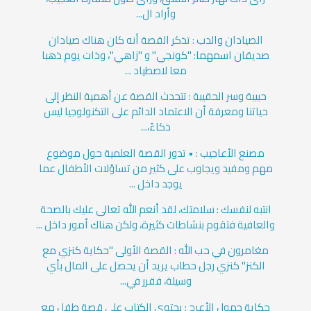
وأراد ال...
الصيادان والدب : تذكر القصة أنه كان هناك صيادان
صديقان اسمهما: "كونجي" و "زاهي"، وذات يوم ذهبا
معا لاصطياد ...
حبيبة وسر الحقيبة : تتحدث القصة عن أهمية النظر إلى
حياتنا ومعرفة أن الاعتماد الدائم على التكنولوجيا ليس
ذكاءً،...
مصنع الأعاجيب : • تدور القصة العلمية حول موضوع
مهم ومفيد ويجاوب على كثير من تساؤلات الأطفال عما
يوجد داخل ...
انتبه لنفسك : سلامتك، لقد أنعم الله تعالى عليك بالصحة
والعافية فتقوم بنشاطات كثيرة، ولكن هناك أمور داخل ...
مغامرون في حب الله : القصة الأولى "حكاية كنزي مع
الكنز" كنزي رجل حطاب يريد أن يحصل على المال بأي
وسيلة، فقرر في...
حكاية جمول الأعرج : يحتوي الكتاب على قصة طفل مع