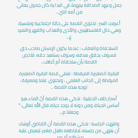
جمل وعهد الصداقة بينهما، في البداية كان جمول يعاني
من أمه التي...
أعرفت السر : تحتوي القصة على حالة اجتماعية ونفسية،
وهي حال الفلسطينيين، والأذى والعذاب والقهر والتمرد
ع...
السلحفاة والعقاب : عندما يكون الإنسان صاحب حق
فسوف يحقق هدفه، وسوف يستعيد حقه، تتلخص
القصة بأن سلحفاة أم خُطف...
البقرة الصغيرة المرقطة : تنتمي قصة البقرة الصغيرة
المرقطة إلى الجانب العلمي ، وتحتوي علما ومعرفة ،
توجه هذه القصة ...
أسرار خلف الحنفية : تحكي هذه القصة أنّ الماء هو
أساس الحياة، ومن دونه لا يوجد حياة، قال الله تعالى: "
وجعلنا م...
وانتهت الجلسة : تحكي هذه القصة أن القاضي أوشك
أن ينتهي من جلسته، فقاطعه طفل صغير، ليعرض عليه
مشكلته ألا وه...