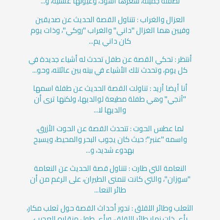
لطفلة جميلة، شعرها أسود، وعيونها عسلية، و...
العزال والغراب : تتناول القصة الحديث عن صديقين
وفيين هما الغزال "داني" والغراب "روكي"، وذات يوم
كان داني يم...
أنتظر : تحكي القصة عن طفل تحدث له أشياء جديدة في
كل يوم، وتحدث تلك الأشياء في بيته بين عائلته، وحو...
أنا أيضا أريد : تناولت القصة الحديث عن طفلة اسمها
"آنجي" وهي طفلة مطيعة لوالديها، ولكنها ترى أن
والديها لا...
لما عطس الحوت : تتحدث القصة عن الحوت الأزرق،
واسمه "عنبر"؛ حيث كان يجوب البحر والمحيط، ويسبح
بهدوء شديد، و...
النعامة التي طارت : تتناول قصة الحديث عن النعامة
"سوزان"، والتي كانت تتمنى الطيران، على الرغم من أن
طائر النعا...
الثعلب وطائر اللقلق : تدور أحداث القصة حول ثعلب مكار،
رأى ذات نهار طائر اللقلق، ورأى طول منقاره العجيب،