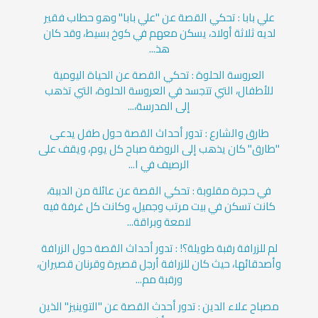
علي بابا : تحكي القصة عن "علي بابا" وهو حطاب فقير
لديه ثلاثة أولاد، يسكن معهم في كوخ بسيط، وقد كان
هذ...
العروسة الحلوة : تحكي القصة عن الحياة اليومية
للأطفال، التي تتجسد في العروسة الحلوة، التي تذهب
إلى المدرسة،...
طارق والشارع : تدور أحداث القصة حول طفل يدعى
"طارق" كان يذهب إلى الروضة صباح كل يوم، ويقف على
الرصيف في ا...
في حجرة مقلوبة : تحكي القصة عن عائلة من الدببة،
كانت تسكن في بيت مرتب وجميل، وكانت كل غرفة فيه
لامعة وبراقة...
لم للزرافة رقبة طويلة؟! : تدور أحداث القصة حول الزرافة
وأصدقائها، حيث كان للزرافة أرجل قصيرة وقرنان قصيران،
ورقبة مم...
مصباح علاء الدين : تدور أحدث القصة عن "التوينيز" الذين