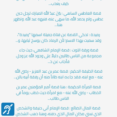
كيف يعذب...
قصة العاطس الساهي : بيّنَ عبدُ الله المبارك لرجل حين
عطس، ولم يحمد الله، ما سهى عنه، فنبهه عبد الله. وتظهر
هنا...
رميدة : تحكي القصة عن فتاة جميلة اسمها "رميدة"،
وقد سميت بهذا الاسم؛ لأن الرماد كان يوسخ ثيابها، و...
قصة ورقة التوت : قصة الإمام الشافعي، حيث جاء
مجموعة من الناس طالبين دليلاً على وجود الله عز وجل.
فأجاب عن ذ...
قصة الخليفة الحكيم : قصة عمر بن عبد العزيز - رضي الله
عنه - مع ابنه، فقد جاءه ابنه ظاناً منه أن رفقة أبيه بالن...
قصة المرأة الحكيمة : هنا قصة أمير المؤمنين عمر بن
الخطاب - رضي الله عنه - مع امرأة حيث خطب يوماً في
الناس طالب...
قصة المال الضائع : قصة الإمام أبي حنيفة والشخص
الذي نسي مكان المال الذي دفنه، وهنا ذهب الشخص