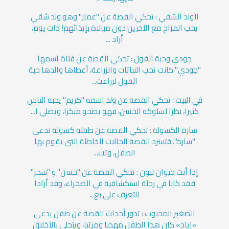
الولد الشقي : تحكي القصة عن "عمار" وهو ولد شقي
يحب المزاح مع الآخرين دون مبالاة بإيذائهم! ذات يوم،
أراد ...
جودي وحبة الفول : تحكي القصة عن فتاة اسمها
"جودي" كانت تحب النباتات والزراعة، أعطاها والدها حبة
الفول لزراعت...
في البيت : تحكي القصة عن ولد اسمه "كريم" يحبه الناس
كثيرا، نظرا لسلوكه الحسن، فهو يصحو مبكرا، ويصلي ا...
سارة الكسولة : تحكي القصة عن طفلة كسولة تدعى
"سارة". فتسرد القصة الحالات الخاطئة التي يقوم بها
الطفل، وتت...
إذا أنت حيوان لبون : تحكي القصة عن "حسن" و "سحر"
فقد كانا في رحلة استكشافية في الصحراء، وقد أرادا
التعرف على بع...
الصغير المحبوب : تدور أحداث القصة عن طفل يدعي
«إياد» كان هذا الطفل مهذبا ومرتبا، ويتحلى بالأخلاق