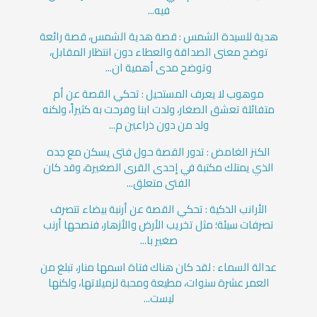
فيه...
هدية للسيدة الشمس : قصة هدية الشمس، قصة رائعة
توضح معنى الصداقة والعطاء دون انتظار المقابل،
وتوضح مدى أهمية ان...
موهوب لا يعرف المستحيل : تحكي القصة عن أم
متفائلة تعشق الصغار، ولدت ابنا وفرحت به كثيراً، ولكنه
ولد من دون ذراعين م...
الكنز الغامض : تدور القصة حول فتى يسكن مع جده
الذي يمتلك مكتبة في إحدى القرى الصغيرة، وقد كان
الفتى متعلق...
الأرانب الذكية : تحكي القصة عن أرنبة بيضاء تتصرف
تصرفات سيئة؛ مثل تخريب الأرض والأزهار، فنصحها أرنب
صغير با...
عدالة السماء : لقد كان هناك فتاة اسمها منار، تبلغ من
العمر عشرة سنوات، مطيعة ومحبة لزميلاتها، ولكنها
ليست...