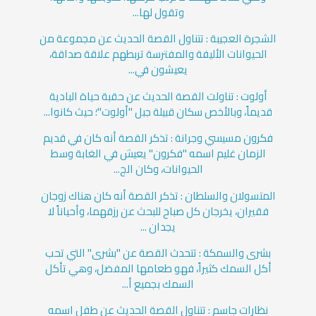
وتقول لها...
الشجرة العجيبة : تتناول القصة الحديث عن مجموعة من
الحيوانات الأليفة والمفترسة تربطهم علاقة صداقة،
يعيشون في...
أولوت : تناولت القصة الحديث عن حقبة حياة البادية
قديماً، وبالأخص سكان قبيلة جبل "أولوت"؛ حيث كانوا...
فكرون مسيسي وجرانة : تذكر القصة أنه كان في قديم
الزمان غليم اسمه "فكرون" يعيش في الغابة وسط
الحيوانات، وكان الج...
المتسولان والسلطان : تذكر القصة أنه كان هناك زوجان
فقيران، يخرجان كل صباح للبحث عن رزقهما، وأحياناً لا
يجدان ...
بشرى والسمكة : تتحدث القصة عن "بشرى" التي تحب
أكل السمك كثيراً، فهو طعامها المفضل، وهي تأكل
السمك بجميع أ...
نظارات جاسم : تتناول القصة الحديث عن طفل اسمه