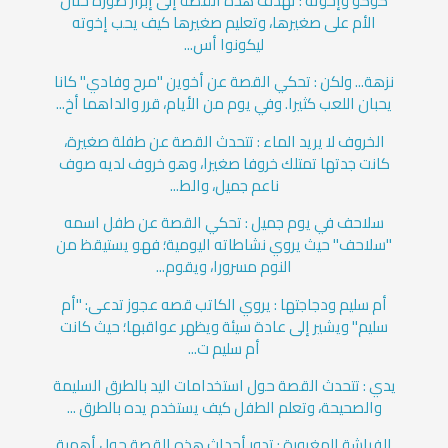
كوكو وإخوته : تهدف هذه القصة إلى إبراز صورة حنان
الأم على صغيرها، وتعليم صغيرها كيف يحب إخوته
ليكونوا أس...
نزهة... ولكن : تحكي القصة عن أخوين "مرح وفادي" كانا
يحبان اللعب كثيرا. وفي يوم من الأيام، قرر والداهما أخ...
الخروف لا يريد الماء : تتحدث القصة عن طفلة صغيرة،
كانت جدتها تمتلك خروفا صغيرا، وهو خروف لديه صوف
ناعم جميل، والط...
سلاحف في يوم جميل : تحكي القصة عن طفل اسمه
"سلاحف" حيث يروي نشاطاته اليومية؛ فهو يستيقظ من
النوم مسرورا، ويقوم...
أم سليم ودجاجتها : يروي الكاتب قصه عجوز تدعى: "أم
سليم" ويشير إلى عادة سيئة ويظهر عواقبها؛ حيث كانت
أم سليم ت...
يدي : تتحدث القصة حول استخدامات اليد بالطرق السليمة
والصحيحة، وتعلم الطفل كيف يستخدم يده بالطرق ...
الفراشة المغرورة : تدور أحداث هذه القصة حول أهمية