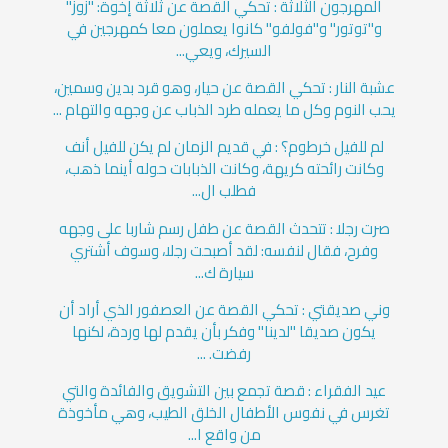
المهرجون الثلاثة : تحكي القصة عن ثلاثة إخوة: "زوز"
و"توتور" و"فولفو" كانوا يعملون معا كمهرجين في
السيرك، ويعي...
عشبة النار : تحكي القصة عن حيار، وهو قرد بدين وسمين،
يحب النوم وكل ما يعمله طرد الذباب عن وجهه والتهام ...
لم للفيل خرطوم؟ : في قديم الزمان لم يكن للفيل أنف
وكانت رائحته كريهة، وكانت الذبابات حوله أينما ذهب،
فطلب ال...
صرت رجلا : تتحدث القصة عن طفل رسم شاربا على وجهه
وفرح، فقال لنفسه: لقد أصبحت رجلا، وسوف أشتري
سيارة ك...
وني صديقتي : تحكي القصة عن العصفور الذي أراد أن
يكون صديقا "لدينا" وفكر بأن يقدم لها وردة، لكنها
رفضت. ...
عيد الفقراء : قصة تجمع بين التشويق والفائدة والتي
تغرس في نفوس الأطفال الخلق الطيب، وهي مأخوذة
من واقع ا...