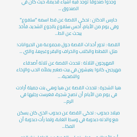
وجدوا صندوقا توجد فيه أشياء قديمة، حيث كان في
الصندوق ...
حارس الدكان : تحكي القصة عن قط اسمه "سلفوع"
وفي يوم من الأيام، أحس سلفوع بالجوع الشديد، فأخذ
يبحث عن الط...
القصة : تدور أحداث القصة حول مجموعة من الحيوانات؛
مثل: القطط والكلاب والخراف والبقر وغيرها، والتي ...
المهرجون الثلاثة : تتحدث القصة عن ثلاثة أصدقاء
مهرجين، كانوا يعيشون في بيت صغير يملأه الحب والإخاء
والتضحية، ...
هيا الشجرة : تتحدث القصة عن هيا وهي بنت جميلة أرادت
في يوم من الأيام أن تصبح شجرة، فغرست رجليها في
الرم...
ميلاد دبدوب : تحكي القصة عن دبدوب الذي كان يسكن
مع والدته دبدوبة في وسط الغابة، ولما رأت دبدوبة أن
المكا...