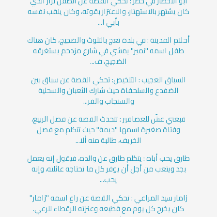
أبو الأخطار في خطر : تحكي القصة عن الطفل نزار الذي
كان يشتهر بالاستهتار، والاعتزاز بقوته، وكان يلقب نفسه
بأبي ا...
أحلام المدينة : في بلدة تعج بالتلوث والضجيج، كان هناك
طفل اسمه "نمير" يمشي في شارع مزدحم يستغرقه
الضجيج، ف...
السباق العجيب : التلخيص: تحكي القصة عن سباق بين
الضفدع والسلحفاة حيث شارك الثعبان والسحلية
والسنجاب والفر...
قبعتي عشٌ للعصافير : تتحدث القصة عن فصل الربيع،
وفتاة صغيرة اسمها "ديمة" حيث تتكلم مع فصل
الخريف، طالبة منه ألا...
طارق يحب أباه : يتكلم طارق عن والده، فيقول إنه يعمل
بجد ويتعب من أجل أن يوفر كل ما تحتاجه عائلته، وإنه
يحب...
زامار سيد المراعي : تحكي القصة عن راع اسمه "زامار"
كان يخرج كل يوم مع قطيعه وعنزته الرقطاء للرعي.