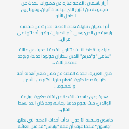
أزرار ياسمين : القصة عبارة عن مصورات تتحدث عن
مجموعة من الأزرار التي لها عدة ألوان، وفيها يرى
الطفل الألو...
أم الصبيان : تناولت هذه القصة الحديث عن شخصية
رئيسية من الجن؛ وهي "أم الصبيان"، وتدور أحداثها على
مر ال...
علياء والقطط الثلاث : تتناول القصة الحديث عن عائلة
"سامي" و"مريم" اللذين ينتظران مولودا جديدا، ويوجد
عندهم ثلاث ...
كتبي العزيزة : تتحدث القصة عن طفل صغير أهدته أمه
كتبا وقصصا كثيرة، فتعلم منها الكثير من الأسرار
والمعلوما...
هدية جدي : تتحدث القصة عن فتاة صغيرة، ويتيمة
الوالدين، حيث يقوم جدها برعايته، وقد كان الجد بسيط
الحال...
جاسون وسفينة الأرجون : بدأت أحداث القصة التي بطلها
"جاسون" عندما عرف أن عمه "بيلياس" قد قتل العائلة