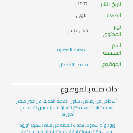
تاريخ النشر
1997
الطبعة
الأولى
نوع
خيال علمي
المحتوي
اسم
المكتبة الصغيرة
السلسلة
الموضوع
قصص الأطفال
ذات صلة بالموضوع
أشخاص من رصاص : تتناول القصة الحديث عن فتى صغير
اسمه "وليد"، وهو يكثر التساؤلات بينه وبين نفسه عن
أمور تد...
ورود وأم سعود : تتحدث القصة عن فتاه اسمها "ورود"
وهي فتاة مهملة لا ترتب غرفتها، فتوبخها والدتها،