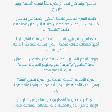
"جاسم"، وقد كان لديه أخ يكبره سناً اسمه "أحمد"، وقد
كان أح...
كلمة السر - تماسيح غامبيا : تحكي القصة عن جد طيار
كان يحب أن يُحدث أحفاده عن رحلاته إلى بلدان مختلفة و
خاصة "غامبيا" ا...
معطفي القرمزي : تتحدث القصة عن فتاة اشترت لها
أمها معطف صوف قرمزي اللون، وكانت تحبه كثيراً لدرجة
انتظرت شت...
خروف اليوم السابع : تتحدث القصة عن طقوس استقبال
أسرة "سامي" و"مريم" لمولودتهم الجديدة "علياء"؛
فنرى الجميع سعد...
أميرة الأحذية : تتحدث القصة عن أميرة تدعى "زبيبة"،
وهي تحب الأحذية كثيرا، بكل أنواعها وألوانها وأحجامها،
و...
سبع لآلئ : مجموعة أشعار يوضح الشاعر من خلالها أن
الإمارات من الدول الجميلة، ذات المعالم المتنوعة؛ فله...