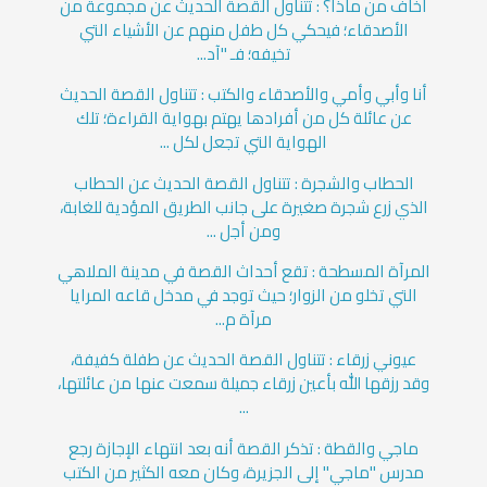
أخاف من ماذا؟ : تتناول القصة الحديث عن مجموعة من
الأصدقاء؛ فيحكي كل طفل منهم عن الأشياء التي
تخيفه؛ فـ "آد...
أنا وأبي وأمي والأصدقاء والكتب : تتناول القصة الحديث
عن عائلة كل من أفرادها يهتم بهواية القراءة؛ تلك
الهواية التي تجعل لكل ...
الحطاب والشجرة : تتناول القصة الحديث عن الحطاب
الذي زرع شجرة صغيرة على جانب الطريق المؤدية للغابة،
ومن أجل ...
المرآة المسطحة : تقع أحداث القصة في مدينة الملاهي
التي تخلو من الزوار؛ حيث توجد في مدخل قاعه المرايا
مرآة م...
عيوني زرقاء : تتناول القصة الحديث عن طفلة كفيفة،
وقد رزقها الله بأعين زرقاء جميلة سمعت عنها من عائلتها،
...
ماجي والقطة : تذكر القصة أنه بعد انتهاء الإجازة رجع
مدرس "ماجي" إلى الجزيرة، وكان معه الكثير من الكتب