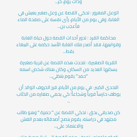
وذات يوم، خر...
الوعل المغرور : تحكي القصة عن وعل صغير يعيش في
الغابة. وفي يوم من الأيام، رأى نفسه على صفحة الماء
فأعجب بن...
محاكمة القرد : تدور أحداث القصة حول حياة الغابة
وقوانينها، فقد أصدر ملك الغابة الأسد حكمه على الببغاء
بقط...
القرية الصغيرة : تتحدث هذه القصة عن قرية صغيرة
يسكنها العديد من السكان، وكان هناك شخص اسمه
"حمد" يقوم بتنظي...
التحدي الكبير : في يوم من الأيام، قرر الخروف الوالد أن
يوظف حارساً قوياً وشجاعاً؛ كي يحمي صغاره من الذئاب
...
كن صديقي بحق : تحكي القصة عن " حمزة " وهو طالب
مجتهد في دراسته، يقوم بنصح أصدقائه بعدم الغش
والاعتماد على...