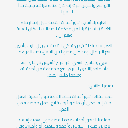
التواضع والحرص، حيث إنه كان هناك فراشة جميلة جداً
اسمها ......
الغابة بلا أنياب : تدور أحداث القصة حول إصدار ملك
الغابة (الأسد) قرارا من محكمة الحيوانات لسكان الغابة
وهم ال...
العم سلامة : التلخيص: تحكي القصة عن رجل طيب وأمين
يبيع البرتقال. وقد كان محبوبا بين الناس، يحب القراءة...
فري والنادي السري : قرر فري تأسيس نادٍ خاصٍ به،
وأسماه: (النادي السري) مع مجموعة من أصدقائه،
وعندما طلبت القند...
توتور الطائش :
حكم عقلك : تدور أحداث هذه القصة حول أهمية العقل،
حيث إنه يحكى أن منصوراً رجل فلاح يحمل محصوله من
القم...
حفلة بابا : تدور أحداث هذه القصة حول أهمية إسعاد
الآخرين، حيث إن سوسن وأحمد وسامية، أخ وأختان، وفي