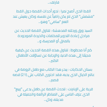
فارتف...
القط الذي أصبح نمرا : تدور أحداث القصة حول القط
"مشمش" الذي لم يكن راضياً عن نفسه، وكان يعيش عند
العم "سامي" وهو...
السيد ورق ورحلته المدهشة : تتناول القصة الحديث عن
مراحل إعادة التدوير للمخلفات والخردة الموجودة
بالمنزل أو المدرسة، و...
كم أنا محظوظ : تتناول هذه القصة الحديث عن كيفية
مجيئنا إلى هذه الدنيا، والإجابة عن تساؤلات الأطفال
الكثير...
بستان الحكايات : يبحر هذا الكتاب مع طفل الروضة في
عالم الخيال الذي يحبه، فقد احتوى الكتاب على (21) قصه
قصير...
قرية على الإنترنت : تتحدث القصة عن طفل يدعى "ربيع"
الذي عرَف الناس على المناظر الرائعة والجميلة في
مدينته، وذل...