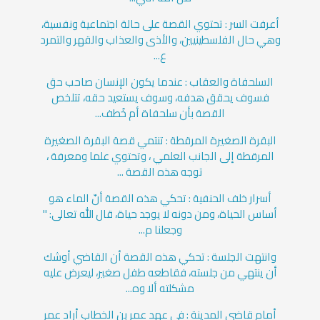
أعرفت السر : تحتوي القصة على حالة اجتماعية ونفسية،
وهي حال الفلسطينيين، والأذى والعذاب والقهر والتمرد
ع...
السلحفاة والعقاب : عندما يكون الإنسان صاحب حق
فسوف يحقق هدفه، وسوف يستعيد حقه، تتلخص
القصة بأن سلحفاة أم خُطف...
البقرة الصغيرة المرقطة : تنتمي قصة البقرة الصغيرة
المرقطة إلى الجانب العلمي ، وتحتوي علما ومعرفة ،
توجه هذه القصة ...
أسرار خلف الحنفية : تحكي هذه القصة أنّ الماء هو
أساس الحياة، ومن دونه لا يوجد حياة، قال الله تعالى: "
وجعلنا م...
وانتهت الجلسة : تحكي هذه القصة أن القاضي أوشك
أن ينتهي من جلسته، فقاطعه طفل صغير، ليعرض عليه
مشكلته ألا وه...
أمام قاضي المدينة : في عهد عمر بن الخطاب أراد عمر