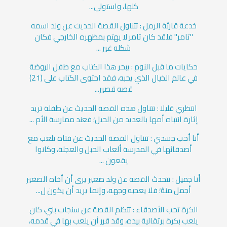
كلها، واستولى...
خدعة قارئة الرمل : تتناول القصة الحديث عن ولد اسمه
"تامر" فلقد كان تامر لا يهتم بمظهره الخارجي فكان
شكله غير ...
حكايات ما قبل النوم : يبحر هذا الكتاب مع طفل الروضة
في عالم الخيال الذي يحبه، فقد احتوى الكتاب على (21)
قصه قصير...
انتظري قليلا : تتناول هذه القصة الحديث عن طفلة تريد
إثارة انتباه أمها بالعديد من الحيل؛ فعند ممارسة الأم ...
أنا أحب جسدي : تتناول القصة الحديث عن فتاة تلعب مع
أصدقائها في المدرسة ألعاب الحبل والعجلة، وكانوا
يقعون ...
أَنا جميل : تتحدث القصة عن ولد صغير يرى أن أخاه الصغير
أجمل منهُ؛ فلا يعجبه وجهه، وإنما يريد أن يكون ل...
الكرة تحب الأصدقاء : تتكلم القصة عن سنجاب بني، كان
يلعب بكرة برتقالية بيده، وقد قرر أن يلعب بها في قدمه،