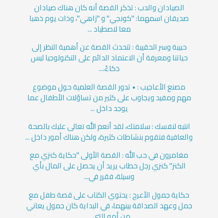
الصيادان والدب : تذكر القصة أنه كان هناك صيادان
صديقان اسمهما: "كونجي" و "زاهي"، وذات يوم ذهبا
معا لاصطياد ...
حبيبة وسر الحقيبة : تتحدث القصة عن أهمية النظر إلى
حياتنا ومعرفة أن الاعتماد الدائم على التكنولوجيا ليس
ذكاءً،...
مصنع الأعاجيب : • تدور القصة العلمية حول موضوع
مهم ومفيد ويجاوب على كثير من تساؤلات الأطفال عما
يوجد داخل ...
انتبه لنفسك : سلامتك، لقد أنعم الله تعالى عليك بالصحة
والعافية فتقوم بنشاطات كثيرة، ولكن هناك أمور داخل ...
مغامرون في حب الله : القصة الأولى "حكاية كنزي مع
الكنز" كنزي رجل حطاب يريد أن يحصل على المال بأي
وسيلة، فقرر في...
حكاية جمول الأعرج : يحتوي الكتاب على قصة طفل مع
جمل وعهد الصداقة بينهما، في البداية كان جمول يعاني
من أمه التي...