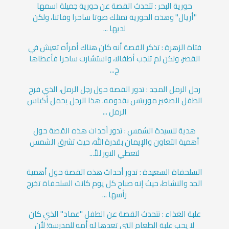
حورية البحر : تتحدث القصة عن حورية جميلة اسمها
"أريال" وهذه الحورية تمتلك صوتا ساحرا وفاتنا، ولكن
لديها ...
فتاة الزهرة : تذكر القصة أنه كان هناك أمرأه تعيش في
القصر، ولكن لم تنجب أطفالا، واستشارت ساحرا فأعطاها
ح...
رجل الرمل المجد : تدور القصة حول رجل الرمل، الذي فرح
الطفل الصغير موريتس بقدومه. هذا الرجل يحمل أكياس
الرمل ...
هدية للسيدة الشمس : تدور أحداث هذه القصة حول
أهمية التعاون والإيمان بقدرة الله، حيث تشرق الشمس
لتعطي النور للأ...
السلحفاة السعيدة : تدور أحداث هذه القصة حول أهمية
الجد والنشاط، حيث إنه صباح كل يوم كانت السلحفاة تخرج
رأسها ...
علبة الغذاء : تتحدث القصة عن الطفل "عماد" الذي كان
لا يحب علبة الطعام التي تعدها له أمه للمدرسة؛ لأن