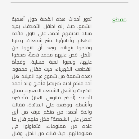
مقطع
تدور أحداث هذه القصة حول أهمية
الشمع، حيث إنه احتفل الأصدقاء بعيد
ميلاد صديقهم أحمد، على طول مائدة
الطعام، وأطفؤوا عشر شمعات، وغنوا
وقاموا بتهنئته. وبعد أن انتهوا من
الأكل، قص عليهم محمد قصةً، ضحكوا
عليها، ولعبوا لعبة مسلية. وفجأة
انقطعت الكهرباء، حيث فقال محمود:
(هذه شمعة من شموع عيد الميلاد، هل
أحد منكم لديه كبريت.) فأخرج والد أحمد
الكبريت وأشعل الشمعة الصغيرة. فقال
لأحمد: (أحضر فانوس الغاز.) فأحضره
وأشعله، ووضعه على المائدة، فقالت
والدة أحمد: من منكم عرف من أين
تحصل على الشمعة؟ فكل منهم قال ما
عنده من معلومات، فتعاونوا في
معلوماتهم، حيث قالت من النحل، وقال