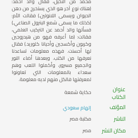
محمد من النخيل، فقال والد أحمد:
(هناك نوع آخر هو الذي يستخرج من دهن
الحيوان ويسمى اللانولين.) فقالت الأم:
(كذلك ما يسمى شمع البترول الصناعي.)
فسألها والد أحمد عن التركيب العلمي،
فقالت: (ما أعرفه فهو من هيدروجين
وكربون وأكسجين وأحيانا كلوريد.) فقال
لها أحسنت. فهذه معلومات تساعدنا
نعرفها من الكتب. وبعدها أضاء النور
والجميع مسرور، وأكملوا اللعب وهم
سعداء بالمعلومات التي تعاونوا
لمعرفتها فالكل منهم لديه معلومة.
عنوان
حكاية شمعة
الكتاب
المؤلف
إلهام سعودي
الناشر
مكتبة مصر
مكان النشر
مصر