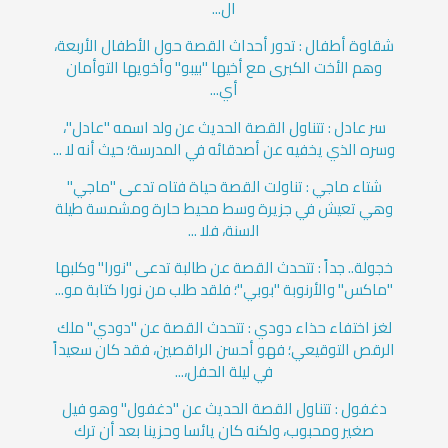
ال...
شقاوة أطفال : تدور أحداث القصة حول الأطفال الأربعة،
وهم الأخت الكبرى مع أخيها "بيبو" وأخويها التوأمان
أي...
سر عادل : تتناول القصة الحديث عن ولد اسمه "عادل"،
وسره الذي يخفيه عن أصدقائه في المدرسة؛ حيث أنه لا ...
شتاء ماجي : تناولت القصة حياة فتاه تدعى "ماجي"
وهي تعيش في جزيرة وسط محيط حارة ومشمسة طيلة
السنة، فلا ...
خجولة.. جداً : تتحدث القصة عن طالبة تدعى "نورا" وكلبها
"ماكس" والأرنوبة "بوبي"؛ فلقد طلب من نورا كتابة مو...
لغز اختفاء حذاء دودي : تتحدث القصة عن "دودي" ملك
الرقص التوقيعي؛ فهو أحسن الراقصين، فقد كان سعيداً
في ليلة الحفل،...
دغفول : تتناول القصة الحديث عن "دغفول" وهو فيل
صغير ومحبوب، ولكنه كان يائسا وحزينا بعد أن ترك