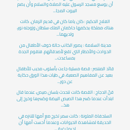
أن يوسع مسجد الرسول عليه الصلاة والسلام وأن يضم
البيوت المجا...
الفلاح الحكيم : كان ياما كان في قديم الزمان. كانت
هناك مملكة يحكمها حاكمان الملك سلطان وزوجته نور،
ولديهما...
مدينة السلامة : يصور ‏الكاتب حالة خوف الأطفال من
الحوادث والأخطار التي تقع لأصدقائهم. ‏فتقوم الجدة
بمساعدت...
قائد المنتصر : قصة مسلية جاءت بأسلوب محبب للأطفال
بعيد عن المفاهيم الصعبة، في طيات هذا الورق حكاية
عن دور...
قنّ الدجاج : القصة كانت تتحدث بلسان صيص، عندما قال
ابتدأت عندما كسر هذا الصيص البيضة وكسرها وخرج إلى
هذ...
السلحفاة الملونة : كانت سمر تخرج مع أمها للتنزه في
الحديقة لمشاهدة الحيوانات، وعندما أحست أمها أن
لديها رغبة ...