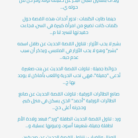
وبدأت بتساؤل ثعبان البحر عن حقيقة لونه، ولم كل من
حوله ي...
حينما طارت الكلمات : تدور أحداث هذه القصة حول
كلمات كانت تضيع من امرأة كبيرة في السن، فجاءت
حفيدتها لتسرد لنا م...
بشير لا يحب الأزرار : تتناول القصة الحديث عن طفل اسمه
"بشير" وهو لا يحب الأزرار في الملابس، ويذكر أن سبب
عدم حبه...
حوائط جميلة : تناولت القصة الحديث عن بنت صغيرة
تُدعى "جميلة"، فهي تحب الحرية واللعب بأماكن لا يوجد
بها ج...
صانع الطائرات الورقية : تناولت القصة الحديث عن صانع
الطائرات الورقية "أحمد" الذي يسكن في منزل كبير،
وحجرته أعلى حج...
ورد : تناول القصة الحديث الطفلة "ورد"؛ فبعد ولادة الأم
لطفلة جميلة، شعرها أسود، وعيونها عسلية، و...
العزال والغراب : تتناول القصة الحديث عن صديقين