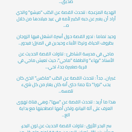
صديق...
الهدية المزعجة : تتحدث القصة عن الكلب "ميشو" والذي
أراد أن يعبر عن حبه الكبير لأمه في عيد ميلادها من خلال
ه...
وحيد تماما : تدور القصة حول أسرة انشغل فيها الزوجان
بظروف الحياة، وتركا الأبناء وحيدين في المنزل؛ فيدور...
ماجي في مدرسة الشاطئ : تناولت القصة الحديث عن
الأستاذ "بهاء" والطفلة "ماجي"، حيث تعيش ماجي في
قرية صغيرة جدا، تحي...
غيران.. جداً : تتحدث القصة عن الكلب "ماكس" الذي كان
يحب "نورا" حبًا جما؛ حتى أنه كان يغار من كل شيء
تلمسه...
هذا ما أريد : تتحدث القصة عن "سها"، وهي فتاة تهوى
العزف على آلة البيانو، ولكن أمها اصطحبتها مع بداية
الع...
سر البحر الأزرق : تناولت القصة الحديث عن لون البحر،