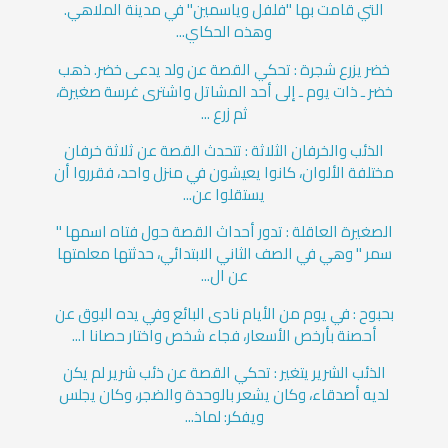
التي قامت بها "فلفل وياسمين" في مدينة الملاهي.
وهذه الحكاي...
خضر يزرع شجرة : تحكي القصة عن ولد يدعى خضر. ذهب
خضر ـ ذات يوم ـ إلى أحد المشاتل واشترى غرسة صغيرة،
ثم زرع ...
الذئب والخرفان الثلاثة : تتحدث القصة عن ثلاثة خرفان
مختلفة الألوان، كانوا يعيشون في منزل واحد، فقرروا أن
يستقلوا عن...
الصغيرة العاقلة : تدور أحداث القصة حول فتاه اسمها "
سمر " وهي في الصف الثاني الابتدائي، حدثتها معلمتها
عن ال...
بحبوح : في يوم من الأيام نادى البائع وفي يده البوق عن
أحصنة بأرخص الأسعار، فجاء شخص واختار حصانا ا...
الذئب الشرير يتغير : تحكي القصة عن ذئب شرير لم يكن
لديه أصدقاء، وكان يشعر بالوحدة والضجر، وكان يجلس
ويفكر: لماذ...