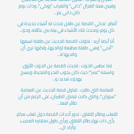
وفيين هما الغزال "داني" والغراب "روكي"، وذات يوم
كان داني يم...
أنتظر : تحكي القصة عن طفل تحدث له أشياء جديدة في
كل يوم، وتحدث تلك الأشياء في بيته بين عائلته، وحو...
أنا أيضا أريد : تناولت القصة الحديث عن طفلة اسمها
"آنجي" وهي طفلة مطيعة لوالديها، ولكنها ترى أن
والديها لا...
لما عطس الحوت : تتحدث القصة عن الحوت الأزرق،
واسمه "عنبر"؛ حيث كان يجوب البحر والمحيط، ويسبح
بهدوء شديد، و...
النعامة التي طارت : تتناول قصة الحديث عن النعامة
"سوزان"، والتي كانت تتمنى الطيران، على الرغم من أن
طائر النعا...
الثعلب وطائر اللقلق : تدور أحداث القصة حول ثعلب مكار،
رأى ذات نهار طائر اللقلق، ورأى طول منقاره العجيب،
وأراد ال...