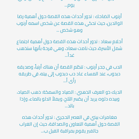
يوم...
أرنوب الضاحك : تدور أحداث هذه القصة حول أهمية رضا
الوالدين، حيث تحكي هذه القصة عن شخص اسمه أرنوب
وهو شخص ...
أحلام سعاد : تدور أحداث هذه القصة حول أهمية اجتماع
شمل الأسرة، حيث نامت سعاد، وهي فرحة بأنها ستذهب
غداً...
الدب في جحر أرنوب : تتكلم القصة أن هناك أرنباً، وصديقه
دبدوب، عند المساء عاد دب دبدوب إلى بيته، في طريقه
رأى أ...
الديك ذو العرف الذهبي : الصياد والسمكة: ذهب الصياد،
وبيده دلوه يريد أن يكسر الثلج، ويملأ الدلو بالماء، وإذا
بالد...
مغامرات بيني في العصر الحجري : تدور أحداث هذه
القصة حول أهمية التعاون والصداقة، حيث إن الغراب
جالفير يقوم بمراقبة الفيل ب...