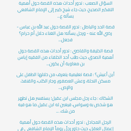
السؤال الصعب : تدور أحداث هذه القصة حول أهمية
التفكير الصحيح، حيث جاء شيخ كبير إلى الإمام الشافعي
يسأله ع...
قصة الحد والباطل : تدور القصة حول عبد الله بن عباس -
رضي الله عنه - ورجل يسأله؛ هل الغناء حلال أم حرام؟
فجعل...
قصة الخليفة والقاضي : تدور أحداث هذه القصة حول
أهمية الصدق، حيث طلب أحد الخلفاء من الفقيه إياس
بن معاوية أن يكون...
أين أعيش؟ : قصة تعليمية يتعرف من خلالها الطفل على
مسكن النحلة، وعش العصفور، وجار الكلب، والقنفذ،
والإص...
الشكاك : جاء رجل مجلس ابن عقيل؛ يستفسر هل تطهر
هو شخص به وسواس، فيعين له ابن عقيل ما هو فيه
من شك. ...
الرجل المجادل : تدور أحداث هذه القصة حول أهمية
إعمال العقل، حيث حاور رجلٌ يوماً الإمام الشافعي في