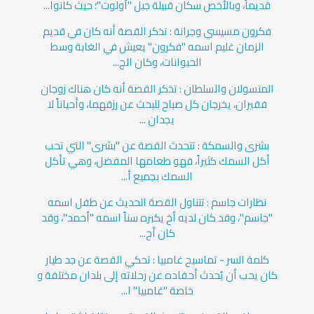
قديماً، وبالأخص سكان قبيلة جبل "أولوت"؛ حيث كانوا...
فكرون مسيسي وجرانة : تذكر القصة أنه كان في قديم
الزمان غليم اسمه "فكرون" يعيش في الغابة وسط
الحيوانات، وكان الج...
المتسولان والسلطان : تذكر القصة أنه كان هناك زوجان
فقيران، يخرجان كل صباح للبحث عن رزقهما، وأحياناً لا
يجدان ...
بشرى والسمكة : تتحدث القصة عن "بشرى" التي تحب
أكل السمك كثيراً، فهو طعامها المفضل، وهي تأكل
السمك بجميع أ...
نظارات جاسم : تتناول القصة الحديث عن طفل اسمه
"جاسم"، وقد كان لديه أخ يكبره سناً اسمه "أحمد"، وقد
كان أح...
كلمة السر - تماسيح غامبيا : تحكي القصة عن جد طيار
كان يحب أن يُحدث أحفاده عن رحلاته إلى بلدان مختلفة و
خاصة "غامبيا" ا...