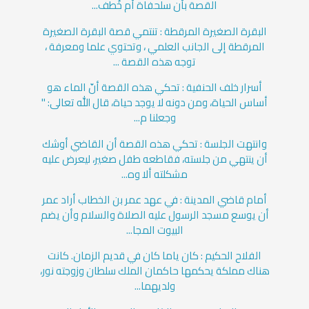
القصة بأن سلحفاة أم خُطف...
البقرة الصغيرة المرقطة : تنتمي قصة البقرة الصغيرة
المرقطة إلى الجانب العلمي ، وتحتوي علما ومعرفة ،
توجه هذه القصة ...
أسرار خلف الحنفية : تحكي هذه القصة أنّ الماء هو
أساس الحياة، ومن دونه لا يوجد حياة، قال الله تعالى: "
وجعلنا م...
وانتهت الجلسة : تحكي هذه القصة أن القاضي أوشك
أن ينتهي من جلسته، فقاطعه طفل صغير، ليعرض عليه
مشكلته ألا وه...
أمام قاضي المدينة : في عهد عمر بن الخطاب أراد عمر
أن يوسع مسجد الرسول عليه الصلاة والسلام وأن يضم
البيوت المجا...
الفلاح الحكيم : كان ياما كان في قديم الزمان. كانت
هناك مملكة يحكمها حاكمان الملك سلطان وزوجته نور،
ولديهما...