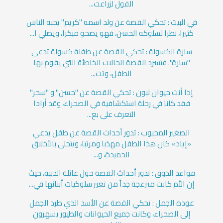
الفول لزراعت...
في البيت : تحكي القصة عن ولد اسمه "كريم" يحبه الناس
كثيرا، نظرا لسلوكه الحسن، فهو يصحو مبكرا، ويصلي ا...
سارة الكسولة : تحكي القصة عن طفلة كسولة تدعى
"سارة". فتسرد القصة الحالات الخاطئة التي يقوم بها
الطفل، وتت...
إذا أنت حيوان لبون : تحكي القصة عن "حسن" و "سحر"
فقد كانا في رحلة استكشافية في الصحراء، وقد أرادا
التعرف على بع...
الصغير المحبوب : تدور أحداث القصة عن طفل يدعي
«إياد» كان هذا الطفل مهذبا ومرتبا، ويتحلى بالأخلاق
الحميدة، و...
قواعد الذوق : تدور أحداث القصة حول عائلة الدببة، حيث
إن الأم كانت منزعجة جداً من تغير سلوكيات أبنائها في...
عودة الجمل : تحكي القصة عن الأسد الذي طرد الجمل
إلى الصحراء، وكانت جميع الحيوانات والطيور يسهرون