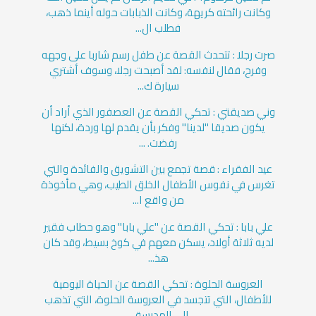
وكانت رائحته كريهة، وكانت الذبابات حوله أينما ذهب،
فطلب ال...
صرت رجلا : تتحدث القصة عن طفل رسم شاربا على وجهه
وفرح، فقال لنفسه: لقد أصبحت رجلا، وسوف أشتري
سيارة ك...
وني صديقتي : تحكي القصة عن العصفور الذي أراد أن
يكون صديقا "لدينا" وفكر بأن يقدم لها وردة، لكنها
رفضت. ...
عيد الفقراء : قصة تجمع بين التشويق والفائدة والتي
تغرس في نفوس الأطفال الخلق الطيب، وهي مأخوذة
من واقع ا...
علي بابا : تحكي القصة عن "علي بابا" وهو حطاب فقير
لديه ثلاثة أولاد، يسكن معهم في كوخ بسيط، وقد كان
هذ...
العروسة الحلوة : تحكي القصة عن الحياة اليومية
للأطفال، التي تتجسد في العروسة الحلوة، التي تذهب
إلى المدرسة،...