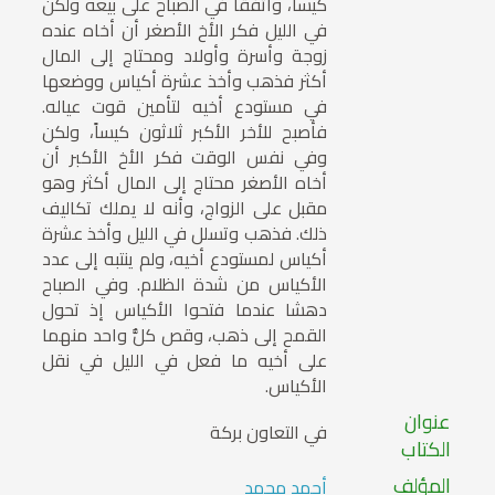
كيساً، واتفقا في الصباح على بيعه ولكن
في الليل فكر الأخ الأصغر أن أخاه عنده
زوجة وأسرة وأولاد ومحتاج إلى المال
أكثر فذهب وأخذ عشرة أكياس ووضعها
في مستودع أخيه لتأمين قوت عياله.
فأصبح للأخر الأكبر ثلاثون كيساً، ولكن
وفي نفس الوقت فكر الأخ الأكبر أن
أخاه الأصغر محتاج إلى المال أكثر وهو
مقبل على الزواج، وأنه لا يملك تكاليف
ذلك. فذهب وتسلل في الليل وأخذ عشرة
أكياس لمستودع أخيه، ولم ينتبه إلى عدد
الأكياس من شدة الظلام. وفي الصباح
دهشا عندما فتحوا الأكياس إذ تحول
القمح إلى ذهب، وقص كلُّ واحد منهما
على أخيه ما فعل في الليل في نقل
الأكياس.
عنوان
في التعاون بركة
الكتاب
المؤلف
أحمد محمد