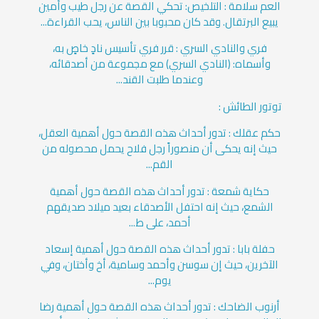
العم سلامة : التلخيص: تحكي القصة عن رجل طيب وأمين
يبيع البرتقال. وقد كان محبوبا بين الناس، يحب القراءة...
فري والنادي السري : قرر فري تأسيس نادٍ خاصٍ به،
وأسماه: (النادي السري) مع مجموعة من أصدقائه،
وعندما طلبت القند...
توتور الطائش :
حكم عقلك : تدور أحداث هذه القصة حول أهمية العقل،
حيث إنه يحكى أن منصوراً رجل فلاح يحمل محصوله من
القم...
حكاية شمعة : تدور أحداث هذه القصة حول أهمية
الشمع، حيث إنه احتفل الأصدقاء بعيد ميلاد صديقهم
أحمد، على ط...
حفلة بابا : تدور أحداث هذه القصة حول أهمية إسعاد
الآخرين، حيث إن سوسن وأحمد وسامية، أخ وأختان، وفي
يوم...
أرنوب الضاحك : تدور أحداث هذه القصة حول أهمية رضا