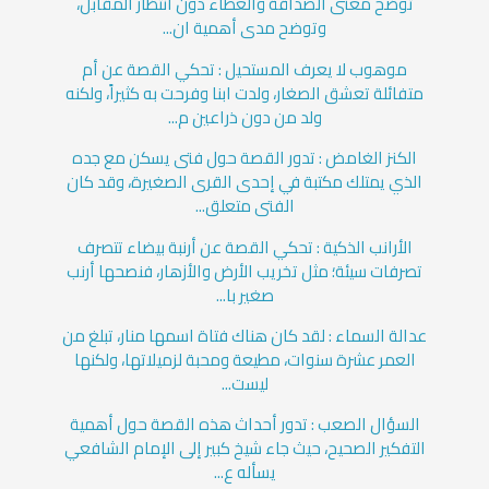
توضح معنى الصداقة والعطاء دون انتظار المقابل،
وتوضح مدى أهمية ان...
موهوب لا يعرف المستحيل : تحكي القصة عن أم
متفائلة تعشق الصغار، ولدت ابنا وفرحت به كثيراً، ولكنه
ولد من دون ذراعين م...
الكنز الغامض : تدور القصة حول فتى يسكن مع جده
الذي يمتلك مكتبة في إحدى القرى الصغيرة، وقد كان
الفتى متعلق...
الأرانب الذكية : تحكي القصة عن أرنبة بيضاء تتصرف
تصرفات سيئة؛ مثل تخريب الأرض والأزهار، فنصحها أرنب
صغير با...
عدالة السماء : لقد كان هناك فتاة اسمها منار، تبلغ من
العمر عشرة سنوات، مطيعة ومحبة لزميلاتها، ولكنها
ليست...
السؤال الصعب : تدور أحداث هذه القصة حول أهمية
التفكير الصحيح، حيث جاء شيخ كبير إلى الإمام الشافعي
يسأله ع...