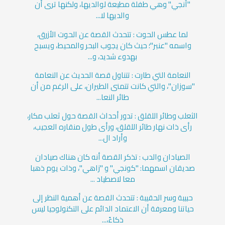
"آنجي" وهي طفلة مطيعة لوالديها، ولكنها ترى أن
والديها لا...
لما عطس الحوت : تتحدث القصة عن الحوت الأزرق،
واسمه "عنبر"؛ حيث كان يجوب البحر والمحيط، ويسبح
بهدوء شديد، و...
النعامة التي طارت : تتناول قصة الحديث عن النعامة
"سوزان"، والتي كانت تتمنى الطيران، على الرغم من أن
طائر النعا...
الثعلب وطائر اللقلق : تدور أحداث القصة حول ثعلب مكار،
رأى ذات نهار طائر اللقلق، ورأى طول منقاره العجيب،
وأراد ال...
الصيادان والدب : تذكر القصة أنه كان هناك صيادان
صديقان اسمهما: "كونجي" و "زاهي"، وذات يوم ذهبا
معا لاصطياد ...
حبيبة وسر الحقيبة : تتحدث القصة عن أهمية النظر إلى
حياتنا ومعرفة أن الاعتماد الدائم على التكنولوجيا ليس
ذكاءً،...