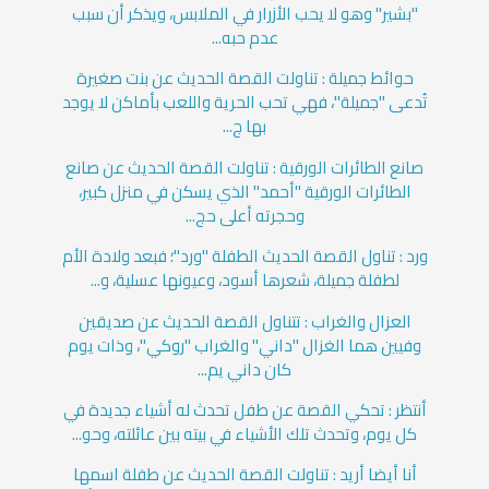
"بشير" وهو لا يحب الأزرار في الملابس، ويذكر أن سبب
عدم حبه...
حوائط جميلة : تناولت القصة الحديث عن بنت صغيرة
تُدعى "جميلة"، فهي تحب الحرية واللعب بأماكن لا يوجد
بها ج...
صانع الطائرات الورقية : تناولت القصة الحديث عن صانع
الطائرات الورقية "أحمد" الذي يسكن في منزل كبير،
وحجرته أعلى حج...
ورد : تناول القصة الحديث الطفلة "ورد"؛ فبعد ولادة الأم
لطفلة جميلة، شعرها أسود، وعيونها عسلية، و...
العزال والغراب : تتناول القصة الحديث عن صديقين
وفيين هما الغزال "داني" والغراب "روكي"، وذات يوم
كان داني يم...
أنتظر : تحكي القصة عن طفل تحدث له أشياء جديدة في
كل يوم، وتحدث تلك الأشياء في بيته بين عائلته، وحو...
أنا أيضا أريد : تناولت القصة الحديث عن طفلة اسمها