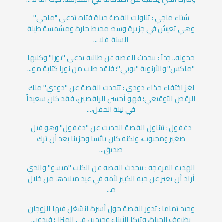
شتاء ماجي : تناولت القصة حياة فتاه تدعى "ماجي"
وهي تعيش في جزيرة وسط محيط حارة ومشمسة طيلة
السنة، فلا ...
خجولة.. جداً : تتحدث القصة عن طالبة تدعى "نورا" وكلبها
"ماكس" والأرنوبة "بوبي"؛ فلقد طلب من نورا كتابة مو...
لغز اختفاء حذاء دودي : تتحدث القصة عن "دودي" ملك
الرقص التوقيعي؛ فهو أحسن الراقصين، فقد كان سعيداً
في ليلة الحفل،...
دغفول : تتناول القصة الحديث عن "دغفول" وهو فيل
صغير ومحبوب، ولكنه كان يائسا وحزينا بعد أن ترك
صديق...
الهدية المزعجة : تتحدث القصة عن الكلب "ميشو" والذي
أراد أن يعبر عن حبه الكبير لأمه في عيد ميلادها من خلال
ه...
وحيد تماما : تدور القصة حول أسرة انشغل فيها الزوجان
بظروف الحياة، وتركا الأبناء وحيدين في المنزل؛ فيدور...