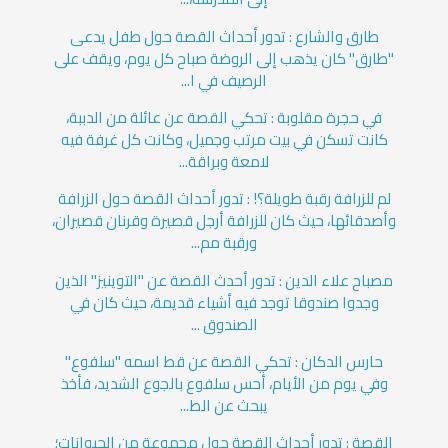
طارق والشارع : تدور أحداث القصة حول طفل يدعى
"طارق" كان يذهب إلى الروضة صباح كل يوم، ويقف على
الرصيف في ا...
في حجرة مقلوبة : تحكي القصة عن عائلة من الدببة،
كانت تسكن في بيت مرتب وجميل، وكانت كل غرفة فيه
لامعة وبراقة...
لم للزرافة رقبة طويلة؟! : تدور أحداث القصة حول الزرافة
وأصدقائها، حيث كان للزرافة أرجل قصيرة وقرنان قصيران،
ورقبة مم...
مصباح علاء الدين : تدور أحدث القصة عن "التوينيز" الذين
وجدوا صندوقا توجد فيه أشياء قديمة، حيث كان في
الصندوق ...
حارس الدكان : تحكي القصة عن قط اسمه "سلفوع"
وفي يوم من الأيام، أحس سلفوع بالجوع الشديد، فأخذ
يبحث عن الط...
القصة : تدور أحداث القصة حول مجموعة من الحيوانات؛