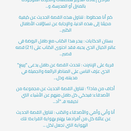
بالمنزل أو المدرسة، و...
كم أنا محظوظ : تتناول هذه القصة الحديث عن كيفية
مجيئنا إلى هذه الدنيا، والإجابة عن تساؤلات الأطفال
الكثير...
بستان الحكايات : يبحر هذا الكتاب مع طفل الروضة في
عالم الخيال الذي يحبه، فقد احتوى الكتاب على (21) قصه
قصير...
قرية على الإنترنت : تتحدث القصة عن طفل يدعى "ربيع"
الذي عرَف الناس على المناظر الرائعة والجميلة في
مدينته، وذل...
أخاف من ماذا؟ : تتناول القصة الحديث عن مجموعة من
الأصدقاء؛ فيحكي كل طفل منهم عن الأشياء التي
تخيفه؛ فـ "آد...
أنا وأبي وأمي والأصدقاء والكتب : تتناول القصة الحديث
عن عائلة كل من أفرادها يهتم بهواية القراءة؛ تلك
الهواية التي تجعل لكل ...