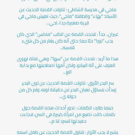
ماجي في مدرسة الشاطئ : تناولت القصة الحديث عن
الأستاذ "بهاء" والطفلة "ماجي"، حيث تعيش ماجي في
قرية صغيرة جدا، تحي...
غيران.. جداً : تتحدث القصة عن الكلب "ماكس" الذي كان
يحب "نورا" حبًا جما؛ حتى أنه كان يغار من كل شيء
تلمسه...
هذا ما أريد : تتحدث القصة عن "سها"، وهي فتاة تهوى
العزف على آلة البيانو، ولكن أمها اصطحبتها مع بداية
الع...
سر البحر الأزرق : تناولت القصة الحديث عن لون البحر،
وبدأت بتساؤل ثعبان البحر عن حقيقة لونه، ولم كل من
حوله ي...
حينما طارت الكلمات : تدور أحداث هذه القصة حول
كلمات كانت تضيع من امرأة كبيرة في السن، فجاءت
حفيدتها لتسرد لنا م...
بشير لا يحب الأزرار : تتناول القصة الحديث عن طفل اسمه