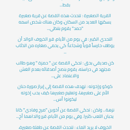
بقط...
القرية الصغيرة : تتحدث هذه القصة عن قرية صغيرة
يسكنها العديد من السكان، وكان هناك شخص اسمه
"حمد" يقوم بتنظي...
التحدي الكبير : في يوم من الأيام، قرر الخروف الوالد أن
يوظف حارساً قوياً وشجاعاً؛ كي يحمي صغاره من الذئاب
...
كن صديقي بحق : تحكي القصة عن " حمزة " وهو طالب
مجتهد في دراسته، يقوم بنصح أصدقائه بعدم الغش
والاعتماد على...
كوكو وإخوته : تهدف هذه القصة إلى إبراز صورة حنان
الأم على صغيرها، وتعليم صغيرها كيف يحب إخوته
ليكونوا أس...
نزهة... ولكن : تحكي القصة عن أخوين "مرح وفادي" كانا
يحبان اللعب كثيرا. وفي يوم من الأيام، قرر والداهما أخ...
الخروف لا يريد الماء : تتحدث القصة عن طفلة صغيرة،