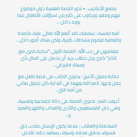
مصنع الأعاجيب : • تدور القصة العلمية حول موضوع
مهم ومفيد ويجاوب على كثير من تساؤلات الأطفال عما
يوجد داخل ...
انتبه لنفسك : سلامتك، لقد أنعم الله تعالى عليك بالصحة
والعافية فتقوم بنشاطات كثيرة، ولكن هناك أمور داخل ...
مغامرون في حب الله : القصة الأولى "حكاية كنزي مع
الكنز" كنزي رجل حطاب يريد أن يحصل على المال بأي
وسيلة، فقرر في...
حكاية جمول الأعرج : يحتوي الكتاب على قصة طفل مع
جمل وعهد الصداقة بينهما، في البداية كان جمول يعاني
من أمه التي...
أعرفت السر : تحتوي القصة على حالة اجتماعية ونفسية،
وهي حال الفلسطينيين، والأذى والعذاب والقهر والتمرد
ع...
السلحفاة والعقاب : عندما يكون الإنسان صاحب حق
فسوف يحقق هدفه، وسوف يستعيد حقه، تتلخص