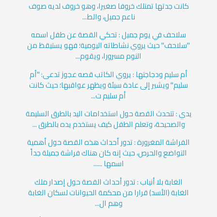
كانت جدتها تمتلك خروفا صغيرا، وهو خروف لديه صوف
ناعم جميل، والط...
سلاحف في يوم جميل : تحكي القصة عن طفل اسمه
"سلاحف" حيث يروي نشاطاته اليومية؛ فهو يستيقظ من
النوم مسرورا، ويقوم...
أم سليم ودجاجتها : يروي الكاتب قصه عجوز تدعى: "أم
سليم" ويشير إلى عادة سيئة ويظهر عواقبها؛ حيث كانت
أم سليم ت...
يدي : تتحدث القصة حول استخدامات اليد بالطرق السليمة
والصحيحة، وتعلم الطفل كيف يستخدم يده بالطرق ...
الفراشة المغرورة : تدور أحداث هذه القصة حول أهمية
التواضع والحرص، حيث إنه كان هناك فراشة جميلة جداً
اسمها ......
الغابة بلا أنياب : تدور أحداث القصة حول إصدار ملك
الغابة (الأسد) قرارا من محكمة الحيوانات لسكان الغابة
وهم ال...