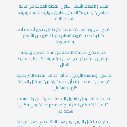
علياء والقطط الثلاث : تتناول القصة الحديث عن عائلة
"سامي" و"مريم" اللذين ينتظران مولودا جديدا، ويوجد
عندهم ثلاث ...
كتبي العزيزة : تتحدث القصة عن طفل صغير أهدته أمه
كتبا وقصصا كثيرة، فتعلم منها الكثير من الأسرار
والمعلوما...
هدية جدي : تتحدث القصة عن فتاة صغيرة، ويتيمة
الوالدين، حيث يقوم جدها برعايته، وقد كان الجد بسيط
الحال...
جاسون وسفينة الأرجون : بدأت أحداث القصة التي بطلها
"جاسون" عندما عرف أن عمه "بيلياس" قد قتل العائلة
كلها، واستولى...
خدعة قارئة الرمل : تتناول القصة الحديث عن ولد اسمه
"تامر" فلقد كان تامر لا يهتم بمظهره الخارجي فكان
شكله غير ...
حكايات ما قبل النوم : يبحر هذا الكتاب مع طفل الروضة