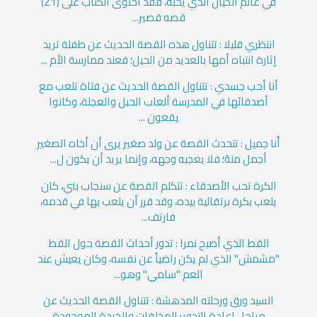
في عالم الخيال الذي يحبه، فقد احتوى الكتاب على (21)
قصه قصير...
انتظري قليلا : تتناول هذه القصة الحديث عن طفلة تريد
إثارة انتباه أمها بالعديد من الحيل؛ فعند ممارسة الأم ...
أنا أحب جسدي : تتناول القصة الحديث عن فتاة تلعب مع
أصدقائها في المدرسة ألعاب الحبل والعجلة، وكانوا
يقعون ...
أَنا جميل : تتحدث القصة عن ولد صغير يرى أن أخاه الصغير
أجمل منهُ؛ فلا يعجبه وجهه، وإنما يريد أن يكون ل...
الكرة تحب الأصدقاء : تتكلم القصة عن سنجاب بني، كان
يلعب بكرة برتقالية بيده، وقد قرر أن يلعب بها في قدمه،
فارتف...
القط الذي أصبح نمرا : تدور أحداث القصة حول القط
"مشمش" الذي لم يكن راضياً عن نفسه، وكان يعيش عند
العم "سامي" وهو...
السيد ورق ورحلته المدهشة : تتناول القصة الحديث عن
مراحل إعادة التدوير للمخلفات والخردة الموجودة