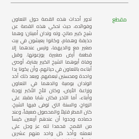
مقطع
تدور أحداث هذه القصة حول التعاون
وفوائده، حيث تحكي هذه القصة عن
شيخ كبير صالح، وله ولدان أمينان؛ وهما
حذيفة وهمام، وكانوا يعيشون في بيت
صغير مع والديهما، وليس عندهما إلا
قطعة أرض صغيرة يوزعونها. وقبل
وفاة أبوهما الشيخ الكبير بفترة، أوصى
أبناءه بالتعاون في حياتهم، وأن يكونا يدا
واحدة ومحسنين لبعضهم. وبعد ذلك أخد
الولدان بوصية والدهما في التعاون
وزراعة الأرض، وكان للأخ الأكبر زوجة
وأبناء، أما الآخر فكان شابا مقبلا على
الزواج، والسنة التي توفى فيها الشيخ،
كان المطر قليلاً والمحصول ضعيفاً، وعند
حصاده وجدوا أن عندهم أربعين كيساً
من القمح. فحمدا لله عز وجل على
نعمته وأخذ كل واحد منهم عشرين