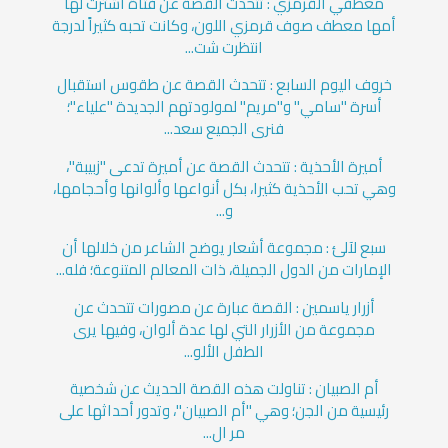
معطفي القرمزي : تتحدث القصة عن فتاة اشترت لها
أمها معطف صوف قرمزي اللون، وكانت تحبه كثيراً لدرجة
انتظرت شت...
خروف اليوم السابع : تتحدث القصة عن طقوس استقبال
أسرة "سامي" و"مريم" لمولودتهم الجديدة "علياء"؛
فنرى الجميع سعد...
أميرة الأحذية : تتحدث القصة عن أميرة تدعى "زبيبة"،
وهي تحب الأحذية كثيرا، بكل أنواعها وألوانها وأحجامها،
و...
سبع لآلئ : مجموعة أشعار يوضح الشاعر من خلالها أن
الإمارات من الدول الجميلة، ذات المعالم المتنوعة؛ فله...
أزرار ياسمين : القصة عبارة عن مصورات تتحدث عن
مجموعة من الأزرار التي لها عدة ألوان، وفيها يرى
الطفل الألو...
أم الصبيان : تناولت هذه القصة الحديث عن شخصية
رئيسية من الجن؛ وهي "أم الصبيان"، وتدور أحداثها على
مر ال...