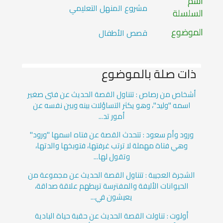
اسم
مشروع المنهل التعليمي
السلسلة
الموضوع
قصص الأطفال
ذات صلة بالموضوع
أشخاص من رصاص : تتناول القصة الحديث عن فتى صغير
اسمه "وليد"، وهو يكثر التساؤلات بينه وبين نفسه عن
أمور تد...
ورود وأم سعود : تتحدث القصة عن فتاه اسمها "ورود"
وهي فتاة مهملة لا ترتب غرفتها، فتوبخها والدتها،
وتقول لها...
الشجرة العجيبة : تتناول القصة الحديث عن مجموعة من
الحيوانات الأليفة والمفترسة تربطهم علاقة صداقة،
يعيشون في...
أولوت : تناولت القصة الحديث عن حقبة حياة البادية