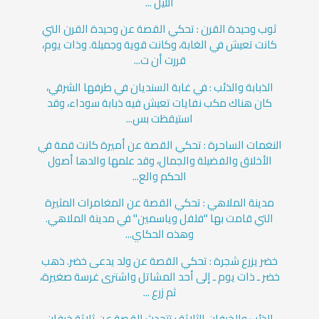
الليل ...
ثوب وحيدة القرن : تحكي القصة عن وحيدة القرن التي
كانت تعيش في الغابة، وكانت قوية وجميلة. وذات يوم،
قررت أن ت...
الذبابة والذئب : في غابة السنديان في طرفها الشرقي،
كان هناك مكب نفايات تعيش فيه ذبابة سوداء، وقد
استيقظت بس...
النغمات الساحرة : تحكي القصة عن أميرة كانت قمة في
الأخلاق والفضيلة والجمال، وقد علمها والدها أصول
الحكم والع...
مدينة الملاهي : تحكي القصة عن المغامرات المثيرة
التي قامت بها "فلفل وياسمين" في مدينة الملاهي.
وهذه الحكاي...
خضر يزرع شجرة : تحكي القصة عن ولد يدعى خضر. ذهب
خضر ـ ذات يوم ـ إلى أحد المشاتل واشترى غرسة صغيرة،
ثم زرع ...
الذئب والخرفان الثلاثة : تتحدث القصة عن ثلاثة خرفان