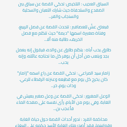
السباق العجيب : التلخيص: تحكي القصة عن سباق بين
الضفدع والسلحفاة حيث شارك الثعبان والسحلية
والسنجاب والفر...
قبعتي عشٌ للعصافير : تتحدث القصة عن فصل الربيع،
وفتاة صغيرة اسمها "ديمة" حيث تتكلم مع فصل
الخريف، طالبة منه ألا...
طارق يحب أباه : يتكلم طارق عن والده، فيقول إنه يعمل
بجد ويتعب من أجل أن يوفر كل ما تحتاجه عائلته، وإنه
يحب...
زامار سيد المراعي : تحكي القصة عن راع اسمه "زامار"
كان يخرج كل يوم مع قطيعه وعنزته الرقطاء للرعي.
وذات يوم، خر...
الوعل المغرور : تحكي القصة عن وعل صغير يعيش في
الغابة. وفي يوم من الأيام، رأى نفسه على صفحة الماء
فأعجب بن...
محاكمة القرد : تدور أحداث القصة حول حياة الغابة
وقوانينها، فقد أصدر ملك الغابة الأسد حكمه على الببغاء