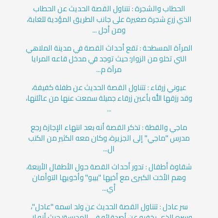
الحطاب والشجرة : تتناول القصة الحديث عن الحطاب
الذي زرع شجرة صغيرة على جانب الطريق المؤدية للغابة،
ومن أجل ...
المرآة المسطحة : تقع أحداث القصة في مدينة الملاهي
التي تخلو من الزوار؛ حيث توجد في مدخل قاعه المرايا
مرآة م...
عيوني زرقاء : تتناول القصة الحديث عن طفلة كفيفة،
وقد رزقها الله بأعين زرقاء جميلة سمعت عنها من عائلتها،
...
ماجي والقطة : تذكر القصة أنه بعد انتهاء الإجازة رجع
مدرس "ماجي" إلى الجزيرة، وكان معه الكثير من الكتب
ال...
شقاوة أطفال : تدور أحداث القصة حول الأطفال الأربعة،
وهم الأخت الكبرى مع أخيها "بيبو" وأخويها التوأمان
أي...
سر عادل : تتناول القصة الحديث عن ولد اسمه "عادل"،
وسره الذي يخفيه عن أصدقائه في المدرسة؛ حيث أنه لا ...