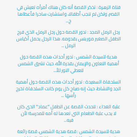
فتاة الزهرة : تذكر القصة أنه كان هناك أمرأه تعيش في
القصر، ولكن لم تنجب أطفالا، واستشارت ساحرا فأعطاها
ح...
رجل الرمل المجد : تدور القصة حول رجل الرمل، الذي فرح
الطفل الصغير موريتس بقدومه. هذا الرجل يحمل أكياس
الرمل ...
هدية للسيدة الشمس : تدور أحداث هذه القصة حول
أهمية التعاون والإيمان بقدرة الله، حيث تشرق الشمس
لتعطي النور للأ...
السلحفاة السعيدة : تدور أحداث هذه القصة حول أهمية
الجد والنشاط، حيث إنه صباح كل يوم كانت السلحفاة تخرج
رأسها ...
علبة الغذاء : تتحدث القصة عن الطفل "عماد" الذي كان
لا يحب علبة الطعام التي تعدها له أمه للمدرسة؛ لأن
فيه...
هدية للسيدة الشمس : قصة هدية الشمس، قصة رائعة