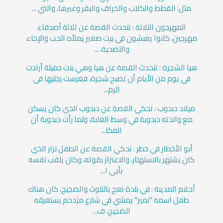
مثل: القطط والكلاب والخراف والبقر وغيرها، والتي ...
المهرجون الثلاثة : تتحدث القصة عن ثلاثة أصدقاء
مهرجين، كانوا يعيشون في بيت صغير يملأه الحب والإخاء
والتضحية، ...
هيا الشجرة : تتحدث القصة عن هيا وهي بنت جميلة أرادت
في يوم من الأيام أن تصبح شجرة، فغرست رجليها في
الرم...
ميلاد دبدوب : تحكي القصة عن دبدوب الذي كان يسكن
مع والدته دبدوبة في وسط الغابة، ولما رأت دبدوبة أن
المكا...
أبو الأخطار في خطر : تحكي القصة عن الطفل نزار الذي
كان يشتهر بالاستهتار، والاعتزاز بقوته، وكان يلقب نفسه
بأبي ا...
أحلام المدينة : في بلدة تعج بالتلوث والضجيج، كان هناك
طفل اسمه "نمير" يمشي في شارع مزدحم يستغرقه
الضجيج، ف...