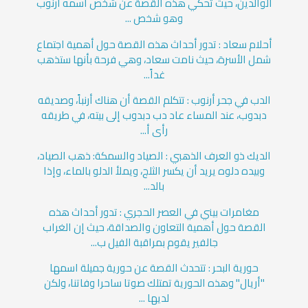
الوالدين، حيث تحكي هذه القصة عن شخص اسمه أرنوب
وهو شخص ...
أحلام سعاد : تدور أحداث هذه القصة حول أهمية اجتماع
شمل الأسرة، حيث نامت سعاد، وهي فرحة بأنها ستذهب
غداً...
الدب في جحر أرنوب : تتكلم القصة أن هناك أرنباً، وصديقه
دبدوب، عند المساء عاد دب دبدوب إلى بيته، في طريقه
رأى أ...
الديك ذو العرف الذهبي : الصياد والسمكة: ذهب الصياد،
وبيده دلوه يريد أن يكسر الثلج، ويملأ الدلو بالماء، وإذا
بالد...
مغامرات بيني في العصر الحجري : تدور أحداث هذه
القصة حول أهمية التعاون والصداقة، حيث إن الغراب
جالفير يقوم بمراقبة الفيل ب...
حورية البحر : تتحدث القصة عن حورية جميلة اسمها
"أريال" وهذه الحورية تمتلك صوتا ساحرا وفاتنا، ولكن
لديها ...