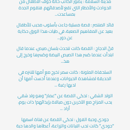
مدينة السلامة : يصور ‏الكاتب حالة خوف الأطفال من
الحوادث والأخطار التي تقع لأصدقائهم. ‏فتقوم الجدة
بمساعدت...
قائد المنتصر : قصة مسلية جاءت بأسلوب محبب للأطفال
بعيد عن المفاهيم الصعبة، في طيات هذا الورق حكاية
عن دور...
قنّ الدجاج : القصة كانت تتحدث بلسان صيص، عندما قال
ابتدأت عندما كسر هذا الصيص البيضة وكسرها وخرج إلى
هذ...
السلحفاة الملونة : كانت سمر تخرج مع أمها للتنزه في
الحديقة لمشاهدة الحيوانات، وعندما أحست أمها أن
لديها رغبة ...
الولد الشقي : تحكي القصة عن "عمار" وهو ولد شقي
يحب المزاح مع الآخرين دون مبالاة بإيذائهم! ذات يوم،
أراد ...
جودي وحبة الفول : تحكي القصة عن فتاة اسمها
"جودي" كانت تحب النباتات والزراعة، أعطاها والدها حبة