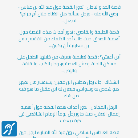
قصة الحد والباطل : تدور القصة حول عبد الله بن عباس -
رضي الله عنه - ورجل يسأله؛ هل الغناء حلال أم حرام؟
فجعل...
قصة الخليفة والقاضي : تدور أحداث هذه القصة حول
أهمية الصدق، حيث طلب أحد الخلفاء من الفقيه إياس
بن معاوية أن يكون...
أين أعيش؟ : قصة تعليمية يتعرف من خلالها الطفل على
مسكن النحلة، وعش العصفور، وجار الكلب، والقنفذ،
والإص...
الشكاك : جاء رجل مجلس ابن عقيل؛ يستفسر هل تطهر
هو شخص به وسواس، فيعين له ابن عقيل ما هو فيه
من شك. ...
الرجل المجادل : تدور أحداث هذه القصة حول أهمية
إعمال العقل، حيث حاور رجلٌ يوماً الإمام الشافعي في
كيف يعذب...
قصة العاطس الساهي : بيّنَ عبدُ الله المبارك لرجل حين