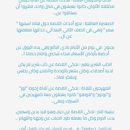
مختلفة الألوان، كانوا يعيشون في منزل واحد، فقرروا أن
يستقلوا عن...
الصغيرة العاقلة : تدور أحداث القصة حول فتاه اسمها "
سمر " وهي في الصف الثاني الابتدائي، حدثتها معلمتها
عن ال...
بحبوح : في يوم من الأيام نادى البائع وفي يده البوق عن
أحصنة بأرخص الأسعار، فجاء شخص واختار حصانا ا...
الذئب الشرير يتغير : تحكي القصة عن ذئب شرير لم يكن
لديه أصدقاء، وكان يشعر بالوحدة والضجر، وكان يجلس
ويفكر: لماذ...
المهرجون الثلاثة : تحكي القصة عن ثلاثة إخوة: "زوز"
و"توتور" و"فولفو" كانوا يعملون معا كمهرجين في
السيرك، ويعي...
عشبة النار : تحكي القصة عن حيار، وهو قرد بدين وسمين،
يحب النوم وكل ما يعمله طرد الذباب عن وجهه والتهام ...
لم للفيل خرطوم؟ : في قديم الزمان لم يكن للفيل أنف