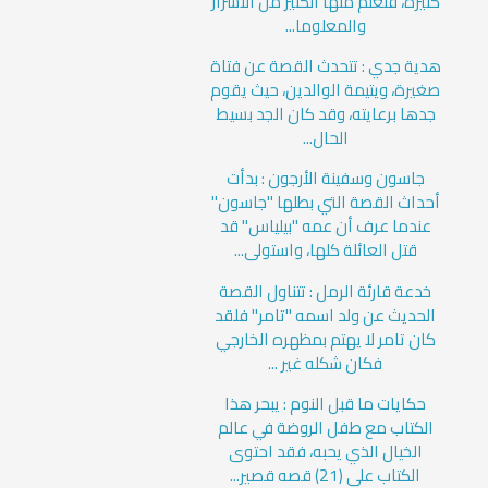
كثيرة، فتعلم منها الكثير من الأسرار
والمعلوما...
هدية جدي : تتحدث القصة عن فتاة
صغيرة، ويتيمة الوالدين، حيث يقوم
جدها برعايته، وقد كان الجد بسيط
الحال...
جاسون وسفينة الأرجون : بدأت
أحداث القصة التي بطلها "جاسون"
عندما عرف أن عمه "بيلياس" قد
قتل العائلة كلها، واستولى...
خدعة قارئة الرمل : تتناول القصة
الحديث عن ولد اسمه "تامر" فلقد
كان تامر لا يهتم بمظهره الخارجي
فكان شكله غير ...
حكايات ما قبل النوم : يبحر هذا
الكتاب مع طفل الروضة في عالم
الخيال الذي يحبه، فقد احتوى
الكتاب على (21) قصه قصير...