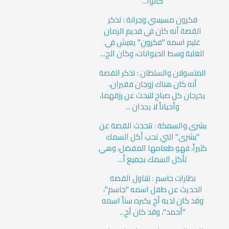
كانوا...
فكرون مسيسي وجرانة : تذكر
القصة أنه كان في قديم الزمان
غليم اسمه "فكرون" يعيش في
الغابة وسط الحيوانات، وكان الج...
المتسولان والسلطان : تذكر القصة
أنه كان هناك زوجان فقيران،
يخرجان كل صباح للبحث عن رزقهما،
وأحياناً لا يجدان ...
بشرى والسمكة : تتحدث القصة عن
"بشرى" التي تحب أكل السمك
كثيراً، فهو طعامها المفضل، وهي
تأكل السمك بجميع أ...
نظارات جاسم : تتناول القصة
الحديث عن طفل اسمه "جاسم"،
وقد كان لديه أخ يكبره سناً اسمه
"أحمد"، وقد كان أح...