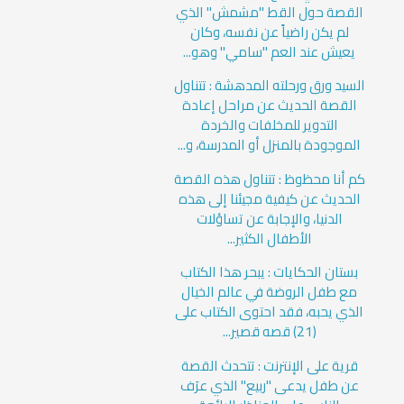
القصة حول القط "مشمش" الذي
لم يكن راضياً عن نفسه، وكان
يعيش عند العم "سامي" وهو...
السيد ورق ورحلته المدهشة : تتناول
القصة الحديث عن مراحل إعادة
التدوير للمخلفات والخردة
الموجودة بالمنزل أو المدرسة، و...
كم أنا محظوظ : تتناول هذه القصة
الحديث عن كيفية مجيئنا إلى هذه
الدنيا، والإجابة عن تساؤلات
الأطفال الكثير...
بستان الحكايات : يبحر هذا الكتاب
مع طفل الروضة في عالم الخيال
الذي يحبه، فقد احتوى الكتاب على
(21) قصه قصير...
قرية على الإنترنت : تتحدث القصة
عن طفل يدعى "ربيع" الذي عرَف