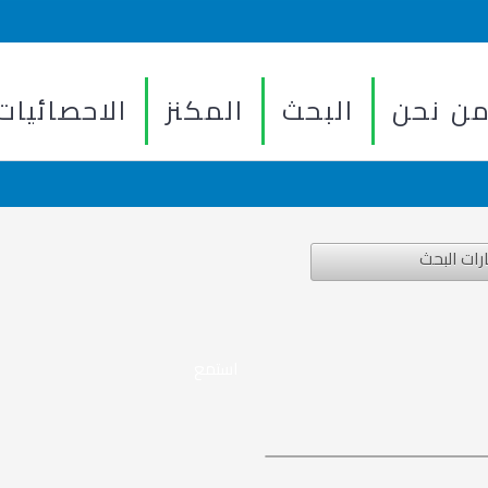
ن نحن
البحث
المكنز
الاحصائيات
رات البحث
استمع