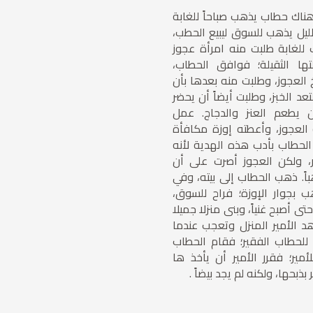
ناك حطاب يذهب صباحاً للغابة
ليل يذهب للسوق ليبيع الحطب،
لغابة طلبت منه امرأة عجوز
ا الثقيلة؛ فوافق الحطاب،
العجوز، وطلبت منه بعدها بأن
عد الخبز، وطلبت أيضاً أن يحضر
ن يطعم العنز والدجاج. عمل
العجوز، وأعطته إوزة مكافأة
لحطاب بأدب هذه الهدية لأنه
ر، ولكن العجوز أصرت على أن
باً. ذهب الحطاب إلى بيته، وفي
 بجوار الإوزة؛ فراح للسوق،
حتى أصبح غنياً، وبنى منزلا جميلا
 الأمير المنزل وتعجب عندما
للحطاب الفقير؛ فقام الحطاب
أمير؛ فقرر الأمير أن يأخذ ها
ذبحها، ولكنه لم يجد بيضاً .