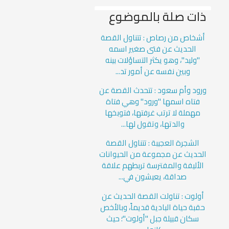
ذات صلة بالموضوع
أشخاص من رصاص : تتناول القصة
الحديث عن فتى صغير اسمه
"وليد"، وهو يكثر التساؤلات بينه
وبين نفسه عن أمور تد...
ورود وأم سعود : تتحدث القصة عن
فتاه اسمها "ورود" وهي فتاة
مهملة لا ترتب غرفتها، فتوبخها
والدتها، وتقول لها...
الشجرة العجيبة : تتناول القصة
الحديث عن مجموعة من الحيوانات
الأليفة والمفترسة تربطهم علاقة
صداقة، يعيشون في...
أولوت : تناولت القصة الحديث عن
حقبة حياة البادية قديماً، وبالأخص
سكان قبيلة جبل "أولوت"؛ حيث