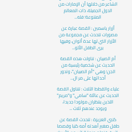
الشاعر من خلالها أن الإمارات من
الدول الجميلة، ذات المعالم
المتنوعة؛ فله...
أزرار ياسمين : القصة عبارة عن
مصورات تتحدث عن مجموعة من
الأزرار التي لها عدة ألوان، وفيها
يرى الطفل الألو...
أم الصبيان : تناولت هذه القصة
الحديث عن شخصية رئيسية من
الجن؛ وهي "أم الصبيان"، وتدور
أحداثها على مر ال...
علياء والقطط الثلاث : تتناول القصة
الحديث عن عائلة "سامي" و"مريم"
اللذين ينتظران مولودا جديدا،
ويوجد عندهم ثلاث ...
كتبي العزيزة : تتحدث القصة عن
طفل صغير أهدته أمه كتبا وقصصا