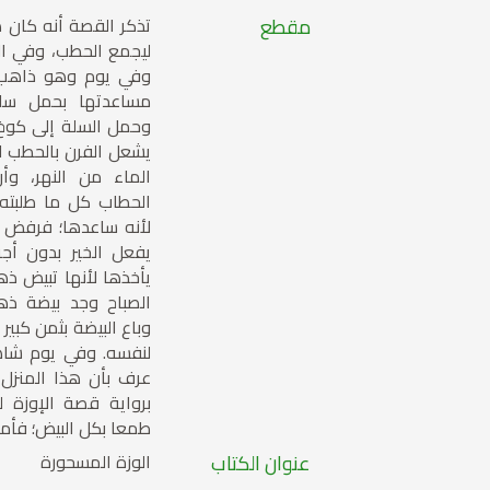
مقطع
تذكر القصة أنه كان ه
ليجمع الحطب، وفي ال
وفي يوم وهو ذاهب ل
مساعدتها بحمل سلته
وحمل السلة إلى كوخ 
يشعل الفرن بالحطب لت
الماء من النهر، وأ
الحطاب كل ما طلبته 
لأنه ساعدها؛ فرفض ا
يفعل الخير بدون أج
يأخذها لأنها تبيض ذه
الصباح وجد بيضة ذهب
وباع البيضة بثمن كبير 
لنفسه. وفي يوم شاهد
عرف بأن هذا المنزل 
برواية قصة الإوزة لل
طمعا بكل البيض؛ فأمر ب
عنوان الكتاب
الوزة المسحورة