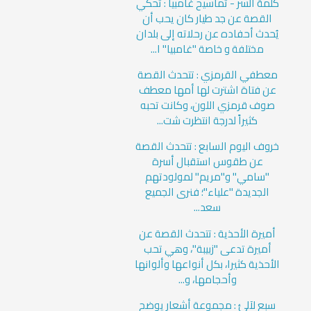
كلمة السر - تماسيح غامبيا : تحكي
القصة عن جد طيار كان يحب أن
يُحدث أحفاده عن رحلاته إلى بلدان
مختلفة و خاصة "غامبيا" ا...
معطفي القرمزي : تتحدث القصة
عن فتاة اشترت لها أمها معطف
صوف قرمزي اللون، وكانت تحبه
كثيراً لدرجة انتظرت شت...
خروف اليوم السابع : تتحدث القصة
عن طقوس استقبال أسرة
"سامي" و"مريم" لمولودتهم
الجديدة "علياء"؛ فنرى الجميع
سعد...
أميرة الأحذية : تتحدث القصة عن
أميرة تدعى "زبيبة"، وهي تحب
الأحذية كثيرا، بكل أنواعها وألوانها
وأحجامها، و...
سبع لآلئ : مجموعة أشعار يوضح