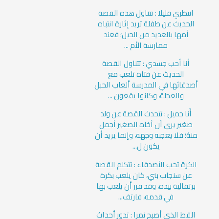
انتظري قليلا : تتناول هذه القصة
الحديث عن طفلة تريد إثارة انتباه
أمها بالعديد من الحيل؛ فعند
ممارسة الأم ...
أنا أحب جسدي : تتناول القصة
الحديث عن فتاة تلعب مع
أصدقائها في المدرسة ألعاب الحبل
والعجلة، وكانوا يقعون ...
أَنا جميل : تتحدث القصة عن ولد
صغير يرى أن أخاه الصغير أجمل
منهُ؛ فلا يعجبه وجهه، وإنما يريد أن
يكون ل...
الكرة تحب الأصدقاء : تتكلم القصة
عن سنجاب بني، كان يلعب بكرة
برتقالية بيده، وقد قرر أن يلعب بها
في قدمه، فارتف...
القط الذي أصبح نمرا : تدور أحداث