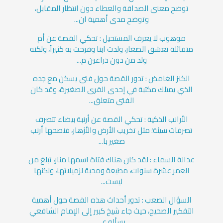
توضح معنى الصداقة والعطاء دون انتظار المقابل،
وتوضح مدى أهمية ان...
موهوب لا يعرف المستحيل : تحكي القصة عن أم
متفائلة تعشق الصغار، ولدت ابنا وفرحت به كثيراً، ولكنه
ولد من دون ذراعين م...
الكنز الغامض : تدور القصة حول فتى يسكن مع جده
الذي يمتلك مكتبة في إحدى القرى الصغيرة، وقد كان
الفتى متعلق...
الأرانب الذكية : تحكي القصة عن أرنبة بيضاء تتصرف
تصرفات سيئة؛ مثل تخريب الأرض والأزهار، فنصحها أرنب
صغير با...
عدالة السماء : لقد كان هناك فتاة اسمها منار، تبلغ من
العمر عشرة سنوات، مطيعة ومحبة لزميلاتها، ولكنها
ليست...
السؤال الصعب : تدور أحداث هذه القصة حول أهمية
التفكير الصحيح، حيث جاء شيخ كبير إلى الإمام الشافعي
يسأله ع...