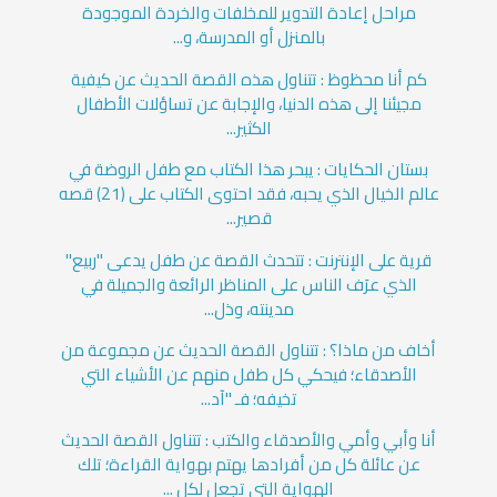
مراحل إعادة التدوير للمخلفات والخردة الموجودة
بالمنزل أو المدرسة، و...
كم أنا محظوظ : تتناول هذه القصة الحديث عن كيفية
مجيئنا إلى هذه الدنيا، والإجابة عن تساؤلات الأطفال
الكثير...
بستان الحكايات : يبحر هذا الكتاب مع طفل الروضة في
عالم الخيال الذي يحبه، فقد احتوى الكتاب على (21) قصه
قصير...
قرية على الإنترنت : تتحدث القصة عن طفل يدعى "ربيع"
الذي عرَف الناس على المناظر الرائعة والجميلة في
مدينته، وذل...
أخاف من ماذا؟ : تتناول القصة الحديث عن مجموعة من
الأصدقاء؛ فيحكي كل طفل منهم عن الأشياء التي
تخيفه؛ فـ "آد...
أنا وأبي وأمي والأصدقاء والكتب : تتناول القصة الحديث
عن عائلة كل من أفرادها يهتم بهواية القراءة؛ تلك
الهواية التي تجعل لكل ...