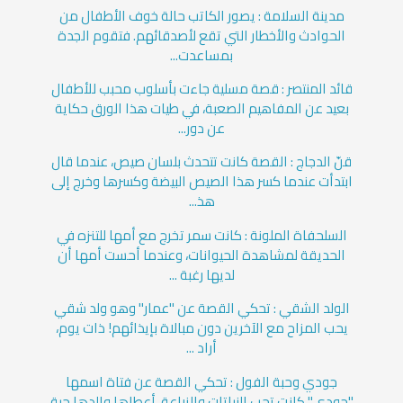
مدينة السلامة : يصور ‏الكاتب حالة خوف الأطفال من
الحوادث والأخطار التي تقع لأصدقائهم. ‏فتقوم الجدة
بمساعدت...
قائد المنتصر : قصة مسلية جاءت بأسلوب محبب للأطفال
بعيد عن المفاهيم الصعبة، في طيات هذا الورق حكاية
عن دور...
قنّ الدجاج : القصة كانت تتحدث بلسان صيص، عندما قال
ابتدأت عندما كسر هذا الصيص البيضة وكسرها وخرج إلى
هذ...
السلحفاة الملونة : كانت سمر تخرج مع أمها للتنزه في
الحديقة لمشاهدة الحيوانات، وعندما أحست أمها أن
لديها رغبة ...
الولد الشقي : تحكي القصة عن "عمار" وهو ولد شقي
يحب المزاح مع الآخرين دون مبالاة بإيذائهم! ذات يوم،
أراد ...
جودي وحبة الفول : تحكي القصة عن فتاة اسمها
"جودي" كانت تحب النباتات والزراعة، أعطاها والدها حبة