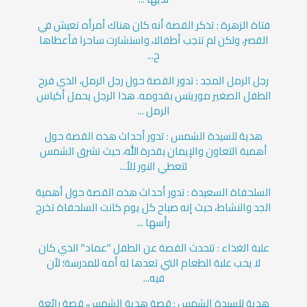
فتاة الزهرة : تذكر القصة أنه كان هناك أمرأه تعيش في
القصر، ولكن لم تنجب أطفالا، واستشارت ساحرا فأعطاها
ح...
رجل الرمل المجد : تدور القصة حول رجل الرمل، الذي فرح
الطفل الصغير موريتس بقدومه. هذا الرجل يحمل أكياس
الرمل ...
هدية للسيدة الشمس : تدور أحداث هذه القصة حول
أهمية التعاون والإيمان بقدرة الله، حيث تشرق الشمس
لتعطي النور للأ...
السلحفاة السعيدة : تدور أحداث هذه القصة حول أهمية
الجد والنشاط، حيث إنه صباح كل يوم كانت السلحفاة تخرج
رأسها ...
علبة الغذاء : تتحدث القصة عن الطفل "عماد" الذي كان
لا يحب علبة الطعام التي تعدها له أمه للمدرسة؛ لأن
فيه...
هدية للسيدة الشمس : قصة هدية الشمس، قصة رائعة