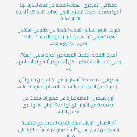
معطفي القرمزي : تتحدث القصة عن فتاة اشترت لها
أمها معطف صوف قرمزي اللون، وكانت تحبه كثيراً لدرجة
انتظرت شت...
خروف اليوم السابع : تتحدث القصة عن طقوس استقبال
أسرة "سامي" و"مريم" لمولودتهم الجديدة "علياء"؛
فنرى الجميع سعد...
أميرة الأحذية : تتحدث القصة عن أميرة تدعى "زبيبة"،
وهي تحب الأحذية كثيرا، بكل أنواعها وألوانها وأحجامها،
و...
سبع لآلئ : مجموعة أشعار يوضح الشاعر من خلالها أن
الإمارات من الدول الجميلة، ذات المعالم المتنوعة؛ فله...
أزرار ياسمين : القصة عبارة عن مصورات تتحدث عن
مجموعة من الأزرار التي لها عدة ألوان، وفيها يرى
الطفل الألو...
أم الصبيان : تناولت هذه القصة الحديث عن شخصية
رئيسية من الجن؛ وهي "أم الصبيان"، وتدور أحداثها على
مر ال...