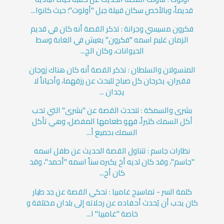
قديماً، وبالأخص سكان قبيلة جبل "أولوت"؛ حيث كانوا...
فكرون مسيسي وجرانة : تذكر القصة أنه كان في قديم
الزمان غليم اسمه "فكرون" يعيش في الغابة وسط
الحيوانات، وكان الج...
المتسولان والسلطان : تذكر القصة أنه كان هناك زوجان
فقيران، يخرجان كل صباح للبحث عن رزقهما، وأحياناً لا
يجدان ...
بشرى والسمكة : تتحدث القصة عن "بشرى" التي تحب
أكل السمك كثيراً، فهو طعامها المفضل، وهي تأكل
السمك بجميع أ...
نظارات جاسم : تتناول القصة الحديث عن طفل اسمه
"جاسم"، وقد كان لديه أخ يكبره سناً اسمه "أحمد"، وقد
كان أح...
كلمة السر - تماسيح غامبيا : تحكي القصة عن جد طيار
كان يحب أن يُحدث أحفاده عن رحلاته إلى بلدان مختلفة و
خاصة "غامبيا" ا...