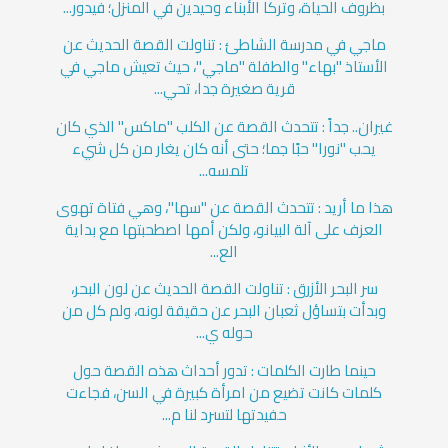
بظروف الحياة، وتركا الأبناء وحيدين في المنزل؛ فيدور...
ماجي في مدرسة الشاطئ : تناولت القصة الحديث عن
الأستاذ "بهاء" والطفلة "ماجي"، حيث تعيش ماجي في
قرية صغيرة جدا، تحي...
غيران.. جداً : تتحدث القصة عن الكلب "ماكس" الذي كان
يحب "نورا" حبًا جما؛ حتى أنه كان يغار من كل شيء
تلمسه...
هذا ما أريد : تتحدث القصة عن "سها"، وهي فتاة تهوى
العزف على آلة البيانو، ولكن أمها اصطحبتها مع بداية
الع...
سر البحر الأزرق : تناولت القصة الحديث عن لون البحر،
وبدأت بتساؤل ثعبان البحر عن حقيقة لونه، ولم كل من
حوله ي...
حينما طارت الكلمات : تدور أحداث هذه القصة حول
كلمات كانت تضيع من امرأة كبيرة في السن، فجاءت
حفيدتها لتسرد لنا م...