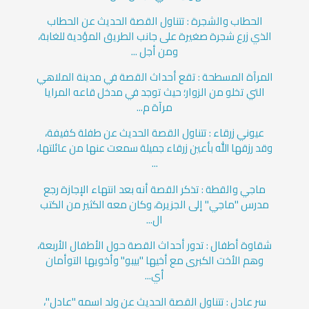
الحطاب والشجرة : تتناول القصة الحديث عن الحطاب
الذي زرع شجرة صغيرة على جانب الطريق المؤدية للغابة،
ومن أجل ...
المرآة المسطحة : تقع أحداث القصة في مدينة الملاهي
التي تخلو من الزوار؛ حيث توجد في مدخل قاعه المرايا
مرآة م...
عيوني زرقاء : تتناول القصة الحديث عن طفلة كفيفة،
وقد رزقها الله بأعين زرقاء جميلة سمعت عنها من عائلتها،
...
ماجي والقطة : تذكر القصة أنه بعد انتهاء الإجازة رجع
مدرس "ماجي" إلى الجزيرة، وكان معه الكثير من الكتب
ال...
شقاوة أطفال : تدور أحداث القصة حول الأطفال الأربعة،
وهم الأخت الكبرى مع أخيها "بيبو" وأخويها التوأمان
أي...
سر عادل : تتناول القصة الحديث عن ولد اسمه "عادل"،