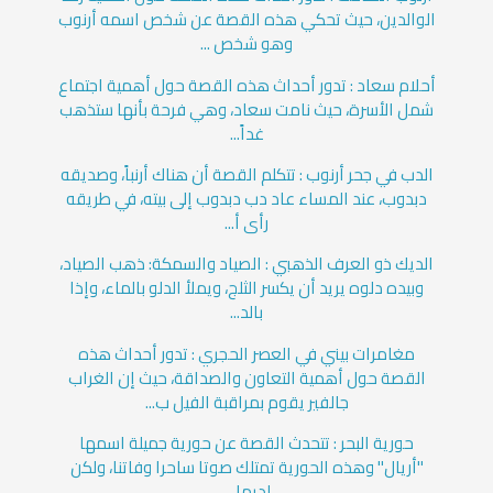
الوالدين، حيث تحكي هذه القصة عن شخص اسمه أرنوب
وهو شخص ...
أحلام سعاد : تدور أحداث هذه القصة حول أهمية اجتماع
شمل الأسرة، حيث نامت سعاد، وهي فرحة بأنها ستذهب
غداً...
الدب في جحر أرنوب : تتكلم القصة أن هناك أرنباً، وصديقه
دبدوب، عند المساء عاد دب دبدوب إلى بيته، في طريقه
رأى أ...
الديك ذو العرف الذهبي : الصياد والسمكة: ذهب الصياد،
وبيده دلوه يريد أن يكسر الثلج، ويملأ الدلو بالماء، وإذا
بالد...
مغامرات بيني في العصر الحجري : تدور أحداث هذه
القصة حول أهمية التعاون والصداقة، حيث إن الغراب
جالفير يقوم بمراقبة الفيل ب...
حورية البحر : تتحدث القصة عن حورية جميلة اسمها
"أريال" وهذه الحورية تمتلك صوتا ساحرا وفاتنا، ولكن
لديها ...