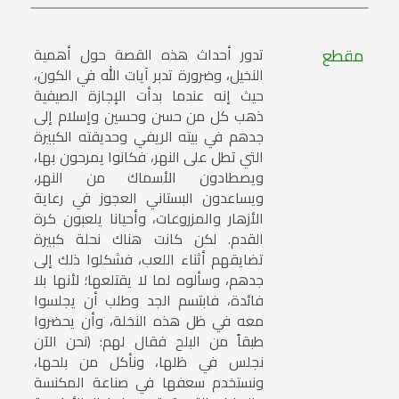
مقطع
تدور أحداث هذه القصة حول أهمية
النخيل، وضرورة تدبر آيات الله في الكون،
حيث إنه عندما بدأت الإجازة الصيفية
ذهب كل من حسن وحسين وإسلام إلى
جدهم في بيته الريفي وحديقته الكبيرة
التي تطل على النهر، فكانوا يمرحون بها،
ويصطادون الأسماك من النهر،
ويساعدون البستاني العجوز في رعاية
الأزهار والمزروعات، وأحيانا يلعبون كرة
القدم. لكن كانت هناك نحلة كبيرة
تضايقهم أثناء اللعب، فشكلوا ذلك إلى
جدهم، وسألوه لما لا يقتلعها؛ لأنها بلا
فائدة، فابتسم الجد وطلب أن يجلسوا
معه في ظل هذه النخلة، وأن يحضروا
طبقاً من البلح فقال لهم: (نحن الآن
نجلس في ظلها، ونأكل من بلحها،
ونستخدم سعفها في صناعة المكنسة