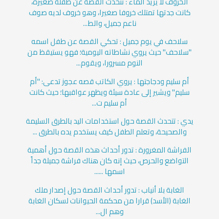
الخروف لا يريد الماء : تتحدث القصة عن طفلة صغيرة،
كانت جدتها تمتلك خروفا صغيرا، وهو خروف لديه صوف
ناعم جميل، والط...
سلاحف في يوم جميل : تحكي القصة عن طفل اسمه
"سلاحف" حيث يروي نشاطاته اليومية؛ فهو يستيقظ من
النوم مسرورا، ويقوم...
أم سليم ودجاجتها : يروي الكاتب قصه عجوز تدعى: "أم
سليم" ويشير إلى عادة سيئة ويظهر عواقبها؛ حيث كانت
أم سليم ت...
يدي : تتحدث القصة حول استخدامات اليد بالطرق السليمة
والصحيحة، وتعلم الطفل كيف يستخدم يده بالطرق ...
الفراشة المغرورة : تدور أحداث هذه القصة حول أهمية
التواضع والحرص، حيث إنه كان هناك فراشة جميلة جداً
اسمها ......
الغابة بلا أنياب : تدور أحداث القصة حول إصدار ملك
الغابة (الأسد) قرارا من محكمة الحيوانات لسكان الغابة
وهم ال...