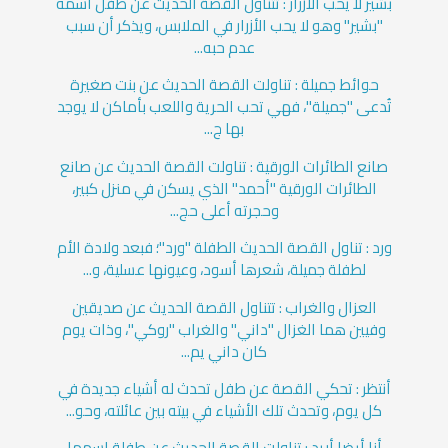
بشير لا يحب الأزرار : تتناول القصة الحديث عن طفل اسمه
"بشير" وهو لا يحب الأزرار في الملابس، ويذكر أن سبب
عدم حبه...
حوائط جميلة : تناولت القصة الحديث عن بنت صغيرة
تُدعى "جميلة"، فهي تحب الحرية واللعب بأماكن لا يوجد
بها ج...
صانع الطائرات الورقية : تناولت القصة الحديث عن صانع
الطائرات الورقية "أحمد" الذي يسكن في منزل كبير،
وحجرته أعلى حج...
ورد : تناول القصة الحديث الطفلة "ورد"؛ فبعد ولادة الأم
لطفلة جميلة، شعرها أسود، وعيونها عسلية، و...
العزال والغراب : تتناول القصة الحديث عن صديقين
وفيين هما الغزال "داني" والغراب "روكي"، وذات يوم
كان داني يم...
أنتظر : تحكي القصة عن طفل تحدث له أشياء جديدة في
كل يوم، وتحدث تلك الأشياء في بيته بين عائلته، وحو...
أنا أيضا أريد : تناولت القصة الحديث عن طفلة اسمها