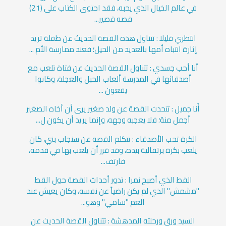
في عالم الخيال الذي يحبه، فقد احتوى الكتاب على (21)
قصه قصير...
انتظري قليلا : تتناول هذه القصة الحديث عن طفلة تريد
إثارة انتباه أمها بالعديد من الحيل؛ فعند ممارسة الأم ...
أنا أحب جسدي : تتناول القصة الحديث عن فتاة تلعب مع
أصدقائها في المدرسة ألعاب الحبل والعجلة، وكانوا
يقعون ...
أَنا جميل : تتحدث القصة عن ولد صغير يرى أن أخاه الصغير
أجمل منهُ؛ فلا يعجبه وجهه، وإنما يريد أن يكون ل...
الكرة تحب الأصدقاء : تتكلم القصة عن سنجاب بني، كان
يلعب بكرة برتقالية بيده، وقد قرر أن يلعب بها في قدمه،
فارتف...
القط الذي أصبح نمرا : تدور أحداث القصة حول القط
"مشمش" الذي لم يكن راضياً عن نفسه، وكان يعيش عند
العم "سامي" وهو...
السيد ورق ورحلته المدهشة : تتناول القصة الحديث عن