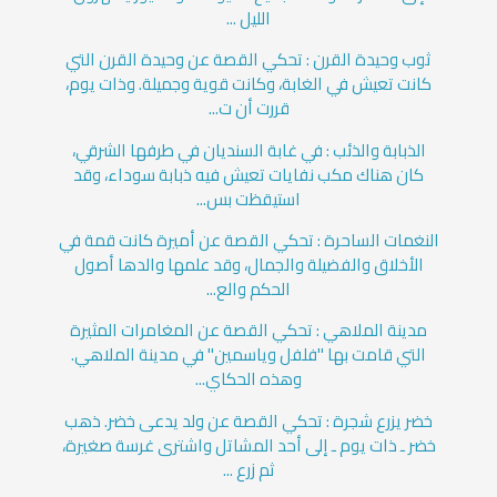
الليل ...
ثوب وحيدة القرن : تحكي القصة عن وحيدة القرن التي
كانت تعيش في الغابة، وكانت قوية وجميلة. وذات يوم،
قررت أن ت...
الذبابة والذئب : في غابة السنديان في طرفها الشرقي،
كان هناك مكب نفايات تعيش فيه ذبابة سوداء، وقد
استيقظت بس...
النغمات الساحرة : تحكي القصة عن أميرة كانت قمة في
الأخلاق والفضيلة والجمال، وقد علمها والدها أصول
الحكم والع...
مدينة الملاهي : تحكي القصة عن المغامرات المثيرة
التي قامت بها "فلفل وياسمين" في مدينة الملاهي.
وهذه الحكاي...
خضر يزرع شجرة : تحكي القصة عن ولد يدعى خضر. ذهب
خضر ـ ذات يوم ـ إلى أحد المشاتل واشترى غرسة صغيرة،
ثم زرع ...