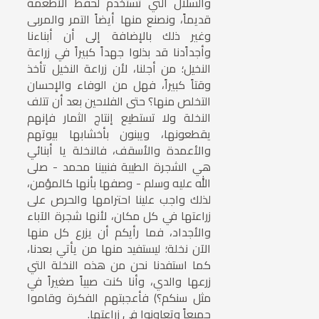
والسلال التي تستخدم لحفظ الأطعمة
قديماً، ونصنع منها أيضاً التمر والمربى
وغير ذلك بالإضافة إلى أن أبناءنا
وأجداًدنا قد بذلوا جهداً كبيراً في زراعة
النخيل؛ من أجلنا، لأن زراعة النخيل تأخذ
وقتاً كبيراً، فهل من الوفاء والإحسان
التخلص منها؟ حتى الفلاحين بعد أن تتلف
النخلة ولا تستطيع إنتاج الثمار فإنهم
يقطعونها، ويبنون بأخشابها بيوتهم
والأعمدة والأسقف، فالنخلة يا أبنائي
هي الشجرة الطيبة فنبينا محمد - صلى
الله عليه وسلم - وصفها بأنها كالمؤمن،
لذلك واجب علينا احترامها والحرص على
زراعتها في كل مكان، لأنها شجرة الآباء
والأجداد، فما رأيكم أن يزرع كل منها
الآن نخلة؛ ليستفيد منها من يأتي بعدنا،
كما استفدنا نحن من هذه النخلة التي
زرعها والدي، وأنا كنت صبياً صغيراً في
مثل سنكم؟) فأعجبتهم الفكرة وقاموا
جميعاً وتعاونوا في زراعتها.