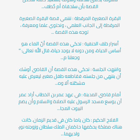
القصة بأن سلحفاة أم خُطف...
البقرة الصغيرة المرقطة : تنتمي قصة البقرة الصغيرة
المرقطة إلى الجانب العلمي ، وتحتوي علما ومعرفة ،
توجه هذه القصة ...
أسرار خلف الحنفية : تحكي هذه القصة أنّ الماء هو
أساس الحياة، ومن دونه لا يوجد حياة، قال الله تعالى: "
وجعلنا م...
وانتهت الجلسة : تحكي هذه القصة أن القاضي أوشك
أن ينتهي من جلسته، فقاطعه طفل صغير، ليعرض عليه
مشكلته ألا وه...
أمام قاضي المدينة : في عهد عمر بن الخطاب أراد عمر
أن يوسع مسجد الرسول عليه الصلاة والسلام وأن يضم
البيوت المجا...
الفلاح الحكيم : كان ياما كان في قديم الزمان. كانت
هناك مملكة يحكمها حاكمان الملك سلطان وزوجته نور،
ولديهما...