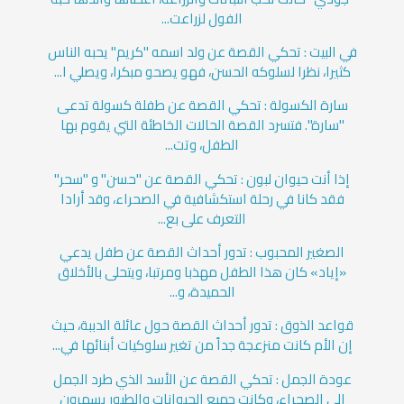
الفول لزراعت...
في البيت : تحكي القصة عن ولد اسمه "كريم" يحبه الناس
كثيرا، نظرا لسلوكه الحسن، فهو يصحو مبكرا، ويصلي ا...
سارة الكسولة : تحكي القصة عن طفلة كسولة تدعى
"سارة". فتسرد القصة الحالات الخاطئة التي يقوم بها
الطفل، وتت...
إذا أنت حيوان لبون : تحكي القصة عن "حسن" و "سحر"
فقد كانا في رحلة استكشافية في الصحراء، وقد أرادا
التعرف على بع...
الصغير المحبوب : تدور أحداث القصة عن طفل يدعي
«إياد» كان هذا الطفل مهذبا ومرتبا، ويتحلى بالأخلاق
الحميدة، و...
قواعد الذوق : تدور أحداث القصة حول عائلة الدببة، حيث
إن الأم كانت منزعجة جداً من تغير سلوكيات أبنائها في...
عودة الجمل : تحكي القصة عن الأسد الذي طرد الجمل
إلى الصحراء، وكانت جميع الحيوانات والطيور يسهرون