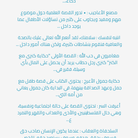
ذكاءً،...
مصنع الأعاجيب : • تدور القصة العلمية حول موضوع
مهم ومفيد ويجاوب على كثير من تساؤلات الأطفال عما
يوجد داخل ...
انتبه لنفسك : سلامتك، لقد أنعم الله تعالى عليك بالصحة
والعافية فتقوم بنشاطات كثيرة، ولكن هناك أمور داخل ...
مغامرون في حب الله : القصة الأولى "حكاية كنزي مع
الكنز" كنزي رجل حطاب يريد أن يحصل على المال بأي
وسيلة، فقرر في...
حكاية جمول الأعرج : يحتوي الكتاب على قصة طفل مع
جمل وعهد الصداقة بينهما، في البداية كان جمول يعاني
من أمه التي...
أعرفت السر : تحتوي القصة على حالة اجتماعية ونفسية،
وهي حال الفلسطينيين، والأذى والعذاب والقهر والتمرد
ع...
السلحفاة والعقاب : عندما يكون الإنسان صاحب حق
فسوف يحقق هدفه، وسوف يستعيد حقه، تتلخص