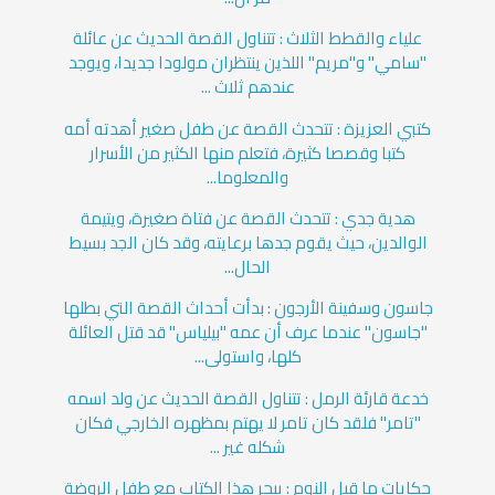
علياء والقطط الثلاث : تتناول القصة الحديث عن عائلة
"سامي" و"مريم" اللذين ينتظران مولودا جديدا، ويوجد
عندهم ثلاث ...
كتبي العزيزة : تتحدث القصة عن طفل صغير أهدته أمه
كتبا وقصصا كثيرة، فتعلم منها الكثير من الأسرار
والمعلوما...
هدية جدي : تتحدث القصة عن فتاة صغيرة، ويتيمة
الوالدين، حيث يقوم جدها برعايته، وقد كان الجد بسيط
الحال...
جاسون وسفينة الأرجون : بدأت أحداث القصة التي بطلها
"جاسون" عندما عرف أن عمه "بيلياس" قد قتل العائلة
كلها، واستولى...
خدعة قارئة الرمل : تتناول القصة الحديث عن ولد اسمه
"تامر" فلقد كان تامر لا يهتم بمظهره الخارجي فكان
شكله غير ...
حكايات ما قبل النوم : يبحر هذا الكتاب مع طفل الروضة