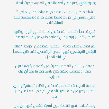
وسره الذي يخفيه عن أصدقائه في المدرسة؛ حيث أنه لا ...
شتاء ماجي : تناولت القصة حياة فتاه تدعى "ماجي"
وهي تعيش في جزيرة وسط محيط حارة ومشمسة طيلة
السنة، فلا ...
خجولة.. جداً : تتحدث القصة عن طالبة تدعى "نورا" وكلبها
"ماكس" والأرنوبة "بوبي"؛ فلقد طلب من نورا كتابة مو...
لغز اختفاء حذاء دودي : تتحدث القصة عن "دودي" ملك
الرقص التوقيعي؛ فهو أحسن الراقصين، فقد كان سعيداً
في ليلة الحفل،...
دغفول : تتناول القصة الحديث عن "دغفول" وهو فيل
صغير ومحبوب، ولكنه كان يائسا وحزينا بعد أن ترك
صديق...
الهدية المزعجة : تتحدث القصة عن الكلب "ميشو" والذي
أراد أن يعبر عن حبه الكبير لأمه في عيد ميلادها من خلال
ه...
وحيد تماما : تدور القصة حول أسرة انشغل فيها الزوجان