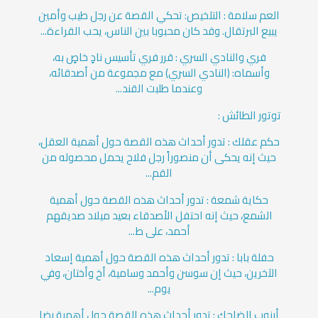
العم سلامة : التلخيص: تحكي القصة عن رجل طيب وأمين
يبيع البرتقال. وقد كان محبوبا بين الناس، يحب القراءة...
فري والنادي السري : قرر فري تأسيس نادٍ خاصٍ به،
وأسماه: (النادي السري) مع مجموعة من أصدقائه،
وعندما طلبت القند...
توتور الطائش :
حكم عقلك : تدور أحداث هذه القصة حول أهمية العقل،
حيث إنه يحكى أن منصوراً رجل فلاح يحمل محصوله من
القم...
حكاية شمعة : تدور أحداث هذه القصة حول أهمية
الشمع، حيث إنه احتفل الأصدقاء بعيد ميلاد صديقهم
أحمد، على ط...
حفلة بابا : تدور أحداث هذه القصة حول أهمية إسعاد
الآخرين، حيث إن سوسن وأحمد وسامية، أخ وأختان، وفي
يوم...
أرنوب الضاحك : تدور أحداث هذه القصة حول أهمية رضا