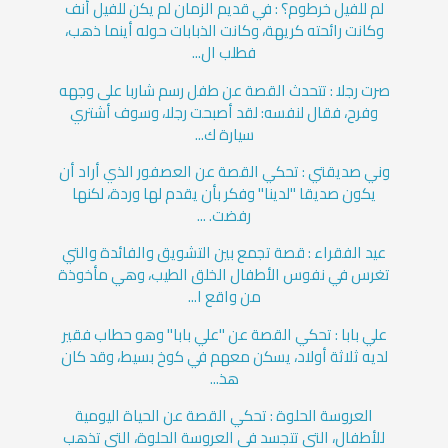
لم للفيل خرطوم؟ : في قديم الزمان لم يكن للفيل أنف
وكانت رائحته كريهة، وكانت الذبابات حوله أينما ذهب،
فطلب ال...
صرت رجلا : تتحدث القصة عن طفل رسم شاربا على وجهه
وفرح، فقال لنفسه: لقد أصبحت رجلا، وسوف أشتري
سيارة ك...
وني صديقتي : تحكي القصة عن العصفور الذي أراد أن
يكون صديقا "لدينا" وفكر بأن يقدم لها وردة، لكنها
رفضت. ...
عيد الفقراء : قصة تجمع بين التشويق والفائدة والتي
تغرس في نفوس الأطفال الخلق الطيب، وهي مأخوذة
من واقع ا...
علي بابا : تحكي القصة عن "علي بابا" وهو حطاب فقير
لديه ثلاثة أولاد، يسكن معهم في كوخ بسيط، وقد كان
هذ...
العروسة الحلوة : تحكي القصة عن الحياة اليومية
للأطفال، التي تتجسد في العروسة الحلوة، التي تذهب