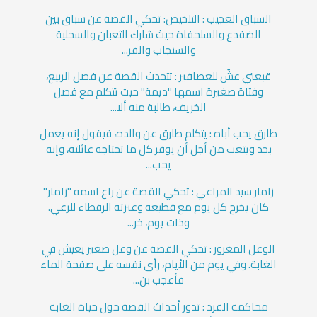
السباق العجيب : التلخيص: تحكي القصة عن سباق بين
الضفدع والسلحفاة حيث شارك الثعبان والسحلية
والسنجاب والفر...
قبعتي عشٌ للعصافير : تتحدث القصة عن فصل الربيع،
وفتاة صغيرة اسمها "ديمة" حيث تتكلم مع فصل
الخريف، طالبة منه ألا...
طارق يحب أباه : يتكلم طارق عن والده، فيقول إنه يعمل
بجد ويتعب من أجل أن يوفر كل ما تحتاجه عائلته، وإنه
يحب...
زامار سيد المراعي : تحكي القصة عن راع اسمه "زامار"
كان يخرج كل يوم مع قطيعه وعنزته الرقطاء للرعي.
وذات يوم، خر...
الوعل المغرور : تحكي القصة عن وعل صغير يعيش في
الغابة. وفي يوم من الأيام، رأى نفسه على صفحة الماء
فأعجب بن...
محاكمة القرد : تدور أحداث القصة حول حياة الغابة