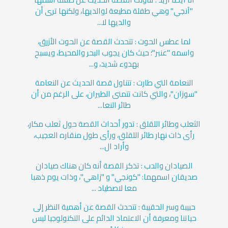
"آنجي" وهي طفلة مطيعة لوالديها، ولكنها ترى أن
والديها لا...
لما عطس الحوت : تتحدث القصة عن الحوت الأزرق،
واسمه "عنبر"؛ حيث كان يجوب البحر والمحيط، ويسبح
بهدوء شديد، و...
النعامة التي طارت : تتناول قصة الحديث عن النعامة
"سوزان"، والتي كانت تتمنى الطيران، على الرغم من أن
طائر النعا...
الثعلب وطائر اللقلق : تدور أحداث القصة حول ثعلب مكار،
رأى ذات نهار طائر اللقلق، ورأى طول منقاره العجيب،
وأراد ال...
الصيادان والدب : تذكر القصة أنه كان هناك صيادان
صديقان اسمهما: "كونجي" و "زاهي"، وذات يوم ذهبا
معا لاصطياد ...
حبيبة وسر الحقيبة : تتحدث القصة عن أهمية النظر إلى
حياتنا ومعرفة أن الاعتماد الدائم على التكنولوجيا ليس