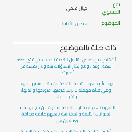
نوع
خيال علمي
المحتوي
الموضوع
قصص الأطفال
ذات صلة بالموضوع
أشخاص من رصاص : تتناول القصة الحديث عن فتى صغير
اسمه "وليد"، وهو يكثر التساؤلات بينه وبين نفسه عن
أمور تد...
ورود وأم سعود : تتحدث القصة عن فتاه اسمها "ورود"
وهي فتاة مهملة لا ترتب غرفتها، فتوبخها والدتها،
وتقول لها...
الشجرة العجيبة : تتناول القصة الحديث عن مجموعة من
الحيوانات الأليفة والمفترسة تربطهم علاقة صداقة،
يعيشون في...
أولوت : تناولت القصة الحديث عن حقبة حياة البادية