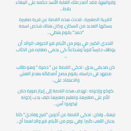
وقوانينها، فقد أصدر ملك الغابة الأسد حكمه على الببغاء
بقط...
القرية الصغيرة : تتحدث هذه القصة عن قرية صغيرة
يسكنها العديد من السكان، وكان هناك شخص اسمه
"حمد" يقوم بتنظي...
التحدي الكبير : في يوم من الأيام، قرر الخروف الوالد أن
يوظف حارساً قوياً وشجاعاً؛ كي يحمي صغاره من الذئاب
...
كن صديقي بحق : تحكي القصة عن " حمزة " وهو طالب
مجتهد في دراسته، يقوم بنصح أصدقائه بعدم الغش
والاعتماد على...
كوكو وإخوته : تهدف هذه القصة إلى إبراز صورة حنان
الأم على صغيرها، وتعليم صغيرها كيف يحب إخوته
ليكونوا أس...
نزهة... ولكن : تحكي القصة عن أخوين "مرح وفادي" كانا
يحبان اللعب كثيرا. وفي يوم من الأيام، قرر والداهما أخ...