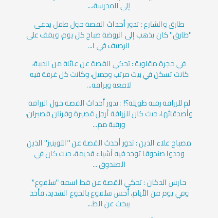
إلى المدرسة،...
طارق والشارع : تدور أحداث القصة حول طفل يدعى
"طارق" كان يذهب إلى الروضة صباح كل يوم، ويقف على
الرصيف في ا...
في حجرة مقلوبة : تحكي القصة عن عائلة من الدببة،
كانت تسكن في بيت مرتب وجميل، وكانت كل غرفة فيه
لامعة وبراقة...
لم للزرافة رقبة طويلة؟! : تدور أحداث القصة حول الزرافة
وأصدقائها، حيث كان للزرافة أرجل قصيرة وقرنان قصيران،
ورقبة مم...
مصباح علاء الدين : تدور أحدث القصة عن "التوينيز" الذين
وجدوا صندوقا توجد فيه أشياء قديمة، حيث كان في
الصندوق ...
حارس الدكان : تحكي القصة عن قط اسمه "سلفوع"
وفي يوم من الأيام، أحس سلفوع بالجوع الشديد، فأخذ
يبحث عن الط...