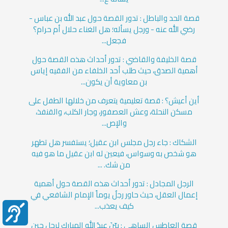
قصة الحد والباطل : تدور القصة حول عبد الله بن عباس -
رضي الله عنه - ورجل يسأله؛ هل الغناء حلال أم حرام؟
فجعل...
قصة الخليفة والقاضي : تدور أحداث هذه القصة حول
أهمية الصدق، حيث طلب أحد الخلفاء من الفقيه إياس
بن معاوية أن يكون...
أين أعيش؟ : قصة تعليمية يتعرف من خلالها الطفل على
مسكن النحلة، وعش العصفور، وجار الكلب، والقنفذ،
والإص...
الشكاك : جاء رجل مجلس ابن عقيل؛ يستفسر هل تطهر
هو شخص به وسواس، فيعين له ابن عقيل ما هو فيه
من شك. ...
الرجل المجادل : تدور أحداث هذه القصة حول أهمية
إعمال العقل، حيث حاور رجلٌ يوماً الإمام الشافعي في
كيف يعذب...
قصة العاطس الساهي : بيّنَ عبدُ الله المبارك لرجل حين