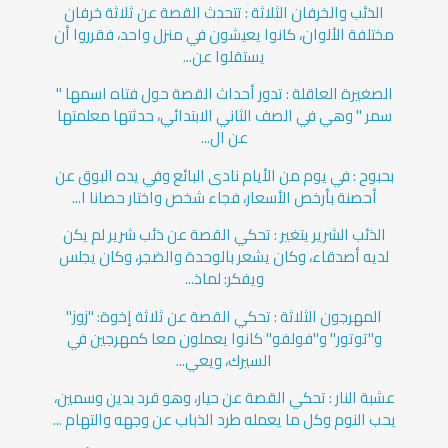
الذئب والخرفان الثلاثة : تتحدث القصة عن ثلاثة خرفان
مختلفة الألوان، كانوا يعيشون في منزل واحد، فقرروا أن
يستقلوا عن...
الصغيرة العاقلة : تدور أحداث القصة حول فتاه اسمها "
سمر " وهي في الصف الثاني الابتدائي، حدثتها معلمتها
عن ال...
بحبوح : في يوم من الأيام نادى البائع وفي يده البوق عن
أحصنة بأرخص الأسعار، فجاء شخص واختار حصانا ا...
الذئب الشرير يتغير : تحكي القصة عن ذئب شرير لم يكن
لديه أصدقاء، وكان يشعر بالوحدة والضجر، وكان يجلس
ويفكر: لماذ...
المهرجون الثلاثة : تحكي القصة عن ثلاثة إخوة: "زوز"
و"توتور" و"فولفو" كانوا يعملون معا كمهرجين في
السيرك، ويعي...
عشبة النار : تحكي القصة عن حيار، وهو قرد بدين وسمين،
يحب النوم وكل ما يعمله طرد الذباب عن وجهه والتهام ...