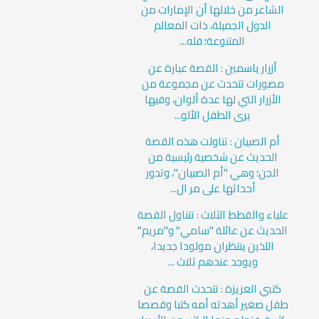
الشاعر من خلالها أن الإمارات من
الدول الجميلة، ذات المعالم
المتنوعة؛ فله...
أزرار ياسمين : القصة عبارة عن
مصورات تتحدث عن مجموعة من
الأزرار التي لها عدة ألوان، وفيها
يرى الطفل الألو...
أم الصبيان : تناولت هذه القصة
الحديث عن شخصية رئيسية من
الجن؛ وهي "أم الصبيان"، وتدور
أحداثها على مر ال...
علياء والقطط الثلاث : تتناول القصة
الحديث عن عائلة "سامي" و"مريم"
اللذين ينتظران مولودا جديدا،
ويوجد عندهم ثلاث ...
كتبي العزيزة : تتحدث القصة عن
طفل صغير أهدته أمه كتبا وقصصا