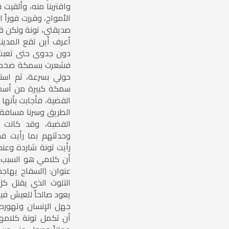
واقتربنا منه، وألقي
الأمواج، وقررت فوراً ا
صديقتي، تونة ولكن قا
أعرف أين تقع المدين
دون جدوى حتى تعبتُ،
فشعرت بسمكة ضخمة 
حولي بسرعة، ثم استق
سمكة كبيرة من أسماك
الفضية، فأجابت بأنها
الطريق وسرنا مسافة ط
الفضية، وقد كانت ف
وحدثتهم بما رأيت فح
رأيت تونة شاردة وعن
أن كلامي هو السبب، 
عنوان: (السفاح يهاج
التلوث الذي يقتل ك
يعود صالحاً للعيش في
جهل الإنسان وتهوره،
أن تكمل تونة كلامها، 