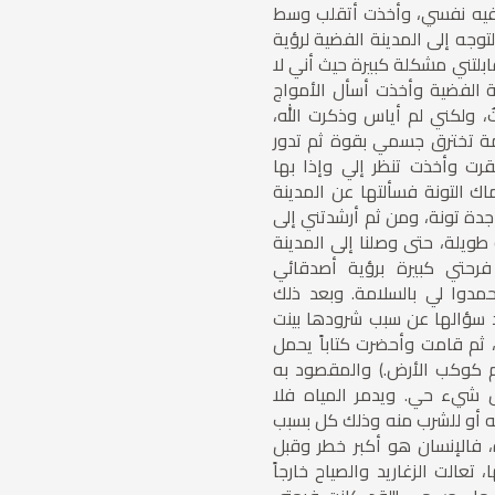
ت فيه نفسي، وأخذت أتقلب وسط
لتوجه إلى المدينة الفضية لرؤية
بلتني مشكلة كبيرة حيث أني لا
ة الفضية وأخذت أسأل الأمواج
 ولكني لم أياس وذكرت الله،
تخترق جسمي بقوة ثم تدور
رت وأخذت تنظر إلي وإذا بها
 التونة فسألتها عن المدينة
 جدة تونة، ومن ثم أرشدتني إلى
ويلة، حتى وصلنا إلى المدينة
رحتي كبيرة برؤية أصدقائي
مدوا لي بالسلامة. وبعد ذلك
د سؤالها عن سبب شرودها بينت
ثم قامت وأحضرت كتاباً يحمل
م كوكب الأرض.) والمقصود به
ل شيء حي. ويدمر المياه فلا
ه أو للشرب منه وذلك كل بسبب
 فالإنسان هو أكبر خطر وقبل
تعالت الزغاريد والصياح خارجاً