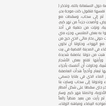
 حول الاستعانة بالله، وتذكر (
نفسها؛ فتقول: كنت موجة بحر،
ء، ثم إلى سحاب، وسقطت مع
أرض، وأصبحت جزءاً من نهر كبير،
ية، ونزلت من حنفية في أحد
وا به بعض الملابس، وجزء مني
 حولي بخار مائي الذي خرج من
 مع الهواء، وحاولنا أن نكون
تقاء في المدينة الفضية في بيت
ة هبت من حولنا عاصفة شديدة
ورأيتها تقلع بعض الأشجار
شبية، وحاولت أن أتمسك بأجزاء
 تبعثر. وأخيراً هدأت العاصفة
ر الماء الذي في بقايا جسمي
 وتحولنا إلى سحاب وسارت بنا
آخر حتى سقطنا على شكل أمطار
دوية، واتصلنا بنهر كبير. وسار
ي ثم رأيت من بعيد منظراً رائعاً
أمواجه البيضاء ومياهه الزرقاء،