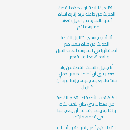
انتظري قليلا : تتناول هذه القصة
الحديث عن طفلة تريد إثارة انتباه
أمها بالعديد من الحيل؛ فعند
ممارسة الأم ...
أنا أحب جسدي : تتناول القصة
الحديث عن فتاة تلعب مع
أصدقائها في المدرسة ألعاب الحبل
والعجلة، وكانوا يقعون ...
أَنا جميل : تتحدث القصة عن ولد
صغير يرى أن أخاه الصغير أجمل
منهُ؛ فلا يعجبه وجهه، وإنما يريد أن
يكون ل...
الكرة تحب الأصدقاء : تتكلم القصة
عن سنجاب بني، كان يلعب بكرة
برتقالية بيده، وقد قرر أن يلعب بها
في قدمه، فارتف...
القط الذي أصبح نمرا : تدور أحداث