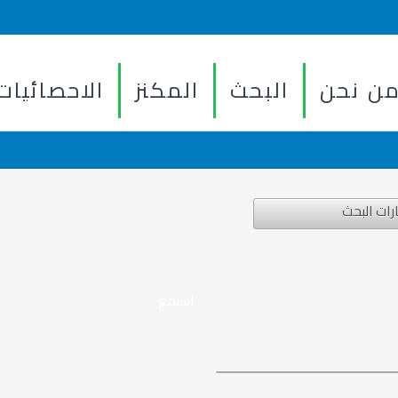
ن نحن
البحث
المكنز
الاحصائيات
رات البحث
استمع