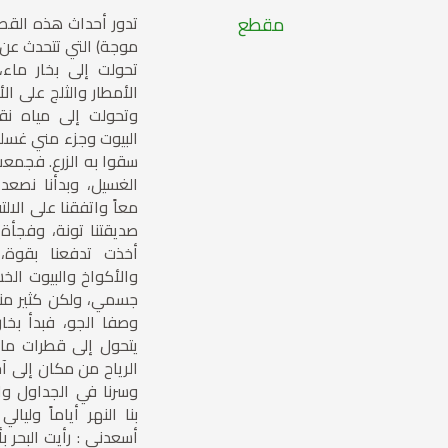
مقطع
تدور أحداث هذه القصة
موجة) التي تتحدث عن 
تحولت إلى بخار ما
الأمطار والثلج على ال
وتحولت إلى مياه نق
البيوت وجزء مني غسل
سقوا به الزرع. فجمعت
الغسيل، وبدأنا نصعد
معاً واتفقنا على الال
صديقتنا تونة، وفجأ
أخذت تدفعنا بقوة، 
والأكواخ والبيوت الخ
جسمي، ولكن كثير منها
وصفا الجو، فبدأ بخا
يتحول إلى قطرات ماء
الرياح من مكان إلى 
وسرنا في الجداول والأ
بنا النهر أياماً وليال
أسعدني : رأيت البحر ب