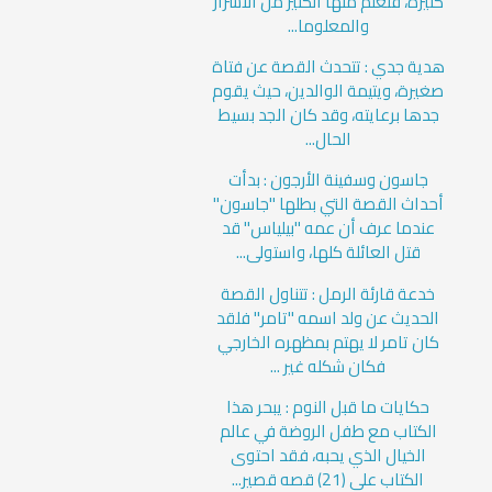
كثيرة، فتعلم منها الكثير من الأسرار
والمعلوما...
هدية جدي : تتحدث القصة عن فتاة
صغيرة، ويتيمة الوالدين، حيث يقوم
جدها برعايته، وقد كان الجد بسيط
الحال...
جاسون وسفينة الأرجون : بدأت
أحداث القصة التي بطلها "جاسون"
عندما عرف أن عمه "بيلياس" قد
قتل العائلة كلها، واستولى...
خدعة قارئة الرمل : تتناول القصة
الحديث عن ولد اسمه "تامر" فلقد
كان تامر لا يهتم بمظهره الخارجي
فكان شكله غير ...
حكايات ما قبل النوم : يبحر هذا
الكتاب مع طفل الروضة في عالم
الخيال الذي يحبه، فقد احتوى
الكتاب على (21) قصه قصير...