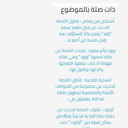
ذات صلة بالموضوع
أشخاص من رصاص : تتناول القصة
الحديث عن فتى صغير اسمه
"وليد"، وهو يكثر التساؤلات بينه
وبين نفسه عن أمور تد...
ورود وأم سعود : تتحدث القصة عن
فتاه اسمها "ورود" وهي فتاة
مهملة لا ترتب غرفتها، فتوبخها
والدتها، وتقول لها...
الشجرة العجيبة : تتناول القصة
الحديث عن مجموعة من الحيوانات
الأليفة والمفترسة تربطهم علاقة
صداقة، يعيشون في...
أولوت : تناولت القصة الحديث عن
حقبة حياة البادية قديماً، وبالأخص
سكان قبيلة جبل "أولوت"؛ حيث