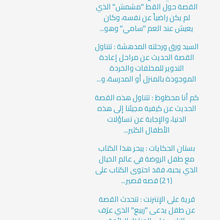
القصة حول القط "مشمش" الذي
لم يكن راضياً عن نفسه، وكان
يعيش عند العم "سامي" وهو...
السيد ورق ورحلته المدهشة : تتناول
القصة الحديث عن مراحل إعادة
التدوير للمخلفات والخردة
الموجودة بالمنزل أو المدرسة، و...
كم أنا محظوظ : تتناول هذه القصة
الحديث عن كيفية مجيئنا إلى هذه
الدنيا، والإجابة عن تساؤلات
الأطفال الكثير...
بستان الحكايات : يبحر هذا الكتاب
مع طفل الروضة في عالم الخيال
الذي يحبه، فقد احتوى الكتاب على
(21) قصه قصير...
قرية على الإنترنت : تتحدث القصة
عن طفل يدعى "ربيع" الذي عرَف