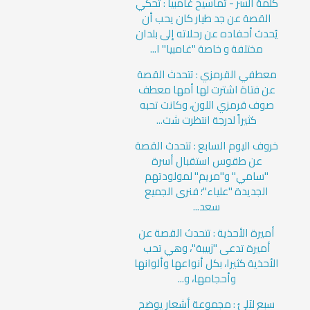
كلمة السر - تماسيح غامبيا : تحكي
القصة عن جد طيار كان يحب أن
يُحدث أحفاده عن رحلاته إلى بلدان
مختلفة و خاصة "غامبيا" ا...
معطفي القرمزي : تتحدث القصة
عن فتاة اشترت لها أمها معطف
صوف قرمزي اللون، وكانت تحبه
كثيراً لدرجة انتظرت شت...
خروف اليوم السابع : تتحدث القصة
عن طقوس استقبال أسرة
"سامي" و"مريم" لمولودتهم
الجديدة "علياء"؛ فنرى الجميع
سعد...
أميرة الأحذية : تتحدث القصة عن
أميرة تدعى "زبيبة"، وهي تحب
الأحذية كثيرا، بكل أنواعها وألوانها
وأحجامها، و...
سبع لآلئ : مجموعة أشعار يوضح