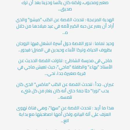
صغير ومحبوب، ولكنه كان يائسا وحزينا بعد أن ترك
صديق...
الهدية المزعجة : تتحدث القصة عن الكلب "ميشو" والذي
أراد أن يعبر عن حبه الكبير لأمه في عيد ميلادها من خلال
ه...
وحيد تماما : تدور القصة حول أسرة انشغل فيها الزوجان
بظروف الحياة، وتركا الأبناء وحيدين في المنزل؛ فيدور...
ماجي في مدرسة الشاطئ : تناولت القصة الحديث عن
الأستاذ "بهاء" والطفلة "ماجي"، حيث تعيش ماجي في
قرية صغيرة جدا، تحي...
غيران.. جداً : تتحدث القصة عن الكلب "ماكس" الذي كان
يحب "نورا" حبًا جما؛ حتى أنه كان يغار من كل شيء
تلمسه...
هذا ما أريد : تتحدث القصة عن "سها"، وهي فتاة تهوى
العزف على آلة البيانو، ولكن أمها اصطحبتها مع بداية
الع...