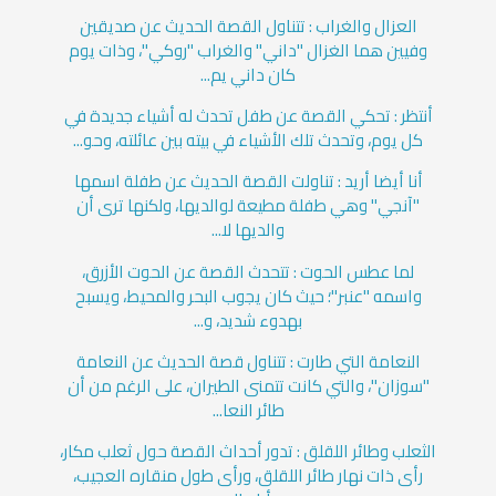
العزال والغراب : تتناول القصة الحديث عن صديقين
وفيين هما الغزال "داني" والغراب "روكي"، وذات يوم
كان داني يم...
أنتظر : تحكي القصة عن طفل تحدث له أشياء جديدة في
كل يوم، وتحدث تلك الأشياء في بيته بين عائلته، وحو...
أنا أيضا أريد : تناولت القصة الحديث عن طفلة اسمها
"آنجي" وهي طفلة مطيعة لوالديها، ولكنها ترى أن
والديها لا...
لما عطس الحوت : تتحدث القصة عن الحوت الأزرق،
واسمه "عنبر"؛ حيث كان يجوب البحر والمحيط، ويسبح
بهدوء شديد، و...
النعامة التي طارت : تتناول قصة الحديث عن النعامة
"سوزان"، والتي كانت تتمنى الطيران، على الرغم من أن
طائر النعا...
الثعلب وطائر اللقلق : تدور أحداث القصة حول ثعلب مكار،
رأى ذات نهار طائر اللقلق، ورأى طول منقاره العجيب،