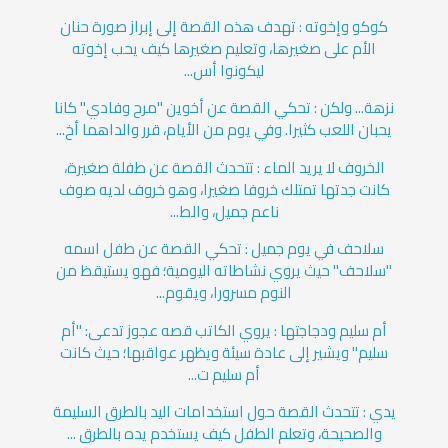
كوكو وإخوته : تهدف هذه القصة إلى إبراز صورة حنان
الأم على صغيرها، وتعليم صغيرها كيف يحب إخوته
ليكونوا أس...
نزهة... ولكن : تحكي القصة عن أخوين "مرح وفادي" كانا
يحبان اللعب كثيرا. وفي يوم من الأيام، قرر والداهما أخ...
الخروف لا يريد الماء : تتحدث القصة عن طفلة صغيرة،
كانت جدتها تمتلك خروفا صغيرا، وهو خروف لديه صوف
ناعم جميل، والط...
سلاحف في يوم جميل : تحكي القصة عن طفل اسمه
"سلاحف" حيث يروي نشاطاته اليومية؛ فهو يستيقظ من
النوم مسرورا، ويقوم...
أم سليم ودجاجتها : يروي الكاتب قصه عجوز تدعى: "أم
سليم" ويشير إلى عادة سيئة ويظهر عواقبها؛ حيث كانت
أم سليم ت...
يدي : تتحدث القصة حول استخدامات اليد بالطرق السليمة
والصحيحة، وتعلم الطفل كيف يستخدم يده بالطرق ...