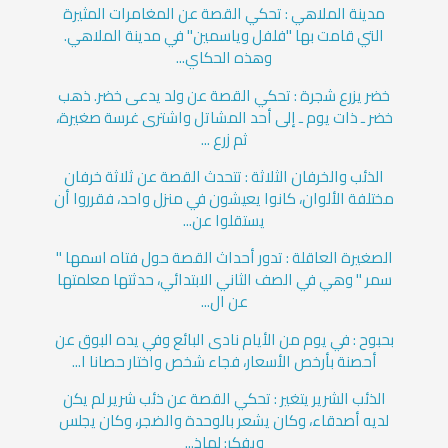
مدينة الملاهي : تحكي القصة عن المغامرات المثيرة
التي قامت بها "فلفل وياسمين" في مدينة الملاهي.
وهذه الحكاي...
خضر يزرع شجرة : تحكي القصة عن ولد يدعى خضر. ذهب
خضر ـ ذات يوم ـ إلى أحد المشاتل واشترى غرسة صغيرة،
ثم زرع ...
الذئب والخرفان الثلاثة : تتحدث القصة عن ثلاثة خرفان
مختلفة الألوان، كانوا يعيشون في منزل واحد، فقرروا أن
يستقلوا عن...
الصغيرة العاقلة : تدور أحداث القصة حول فتاه اسمها "
سمر " وهي في الصف الثاني الابتدائي، حدثتها معلمتها
عن ال...
بحبوح : في يوم من الأيام نادى البائع وفي يده البوق عن
أحصنة بأرخص الأسعار، فجاء شخص واختار حصانا ا...
الذئب الشرير يتغير : تحكي القصة عن ذئب شرير لم يكن
لديه أصدقاء، وكان يشعر بالوحدة والضجر، وكان يجلس
ويفكر: لماذ...