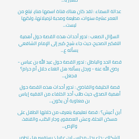
عدالة السماء : لقد كان هناك فتاة اسمها منار، تبلغ من
العمر عشرة سنوات، مطيعة ومحبة لزميلاتها، ولكنها
ليست...
السؤال الصعب : تدور أحداث هذه القصة حول أهمية
التفكير الصحيح، حيث جاء شيخ كبير إلى الإمام الشافعي
يسأله ع...
قصة الحد والباطل : تدور القصة حول عبد الله بن عباس -
رضي الله عنه - ورجل يسأله؛ هل الغناء حلال أم حرام؟
فجعل...
قصة الخليفة والقاضي : تدور أحداث هذه القصة حول
أهمية الصدق، حيث طلب أحد الخلفاء من الفقيه إياس
بن معاوية أن يكون...
أين أعيش؟ : قصة تعليمية يتعرف من خلالها الطفل على
مسكن النحلة، وعش العصفور، وجار الكلب، والقنفذ،
والإص...
الشكاك : جاء رجل مجلس ابن عقيل؛ يستفسر هل تطهر