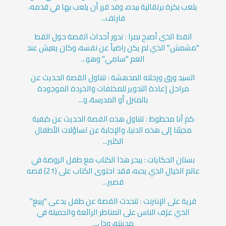
يلعب بكرة برتقالية بيده، وقد قرر أن يلعب بها في قدمه،
فارتف...
القط الذي أصبح نمرا : تدور أحداث القصة حول القط
"مشمش" الذي لم يكن راضياً عن نفسه، وكان يعيش عند
العم "سامي" وهو...
السيد ورق ورحلته المدهشة : تتناول القصة الحديث عن
مراحل إعادة التدوير للمخلفات والخردة الموجودة
بالمنزل أو المدرسة، و...
كم أنا محظوظ : تتناول هذه القصة الحديث عن كيفية
مجيئنا إلى هذه الدنيا، والإجابة عن تساؤلات الأطفال
الكثير...
بستان الحكايات : يبحر هذا الكتاب مع طفل الروضة في
عالم الخيال الذي يحبه، فقد احتوى الكتاب على (21) قصه
قصير...
قرية على الإنترنت : تتحدث القصة عن طفل يدعى "ربيع"
الذي عرَف الناس على المناظر الرائعة والجميلة في
مدينته، وذل...