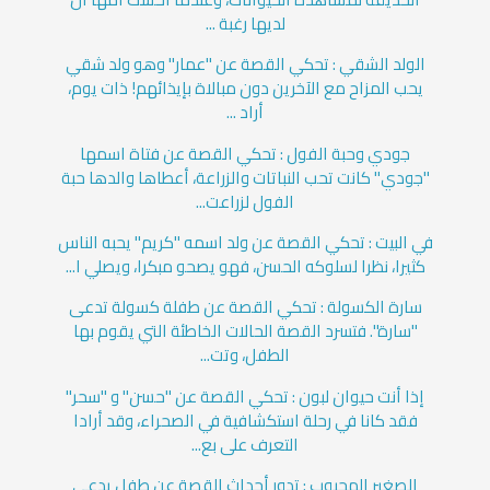
لديها رغبة ...
الولد الشقي : تحكي القصة عن "عمار" وهو ولد شقي
يحب المزاح مع الآخرين دون مبالاة بإيذائهم! ذات يوم،
أراد ...
جودي وحبة الفول : تحكي القصة عن فتاة اسمها
"جودي" كانت تحب النباتات والزراعة، أعطاها والدها حبة
الفول لزراعت...
في البيت : تحكي القصة عن ولد اسمه "كريم" يحبه الناس
كثيرا، نظرا لسلوكه الحسن، فهو يصحو مبكرا، ويصلي ا...
سارة الكسولة : تحكي القصة عن طفلة كسولة تدعى
"سارة". فتسرد القصة الحالات الخاطئة التي يقوم بها
الطفل، وتت...
إذا أنت حيوان لبون : تحكي القصة عن "حسن" و "سحر"
فقد كانا في رحلة استكشافية في الصحراء، وقد أرادا
التعرف على بع...
الصغير المحبوب : تدور أحداث القصة عن طفل يدعي