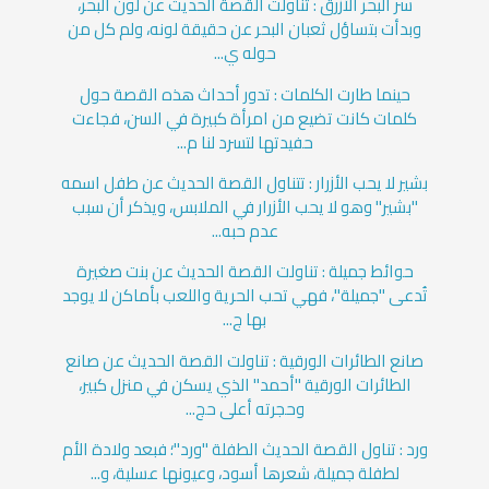
سر البحر الأزرق : تناولت القصة الحديث عن لون البحر،
وبدأت بتساؤل ثعبان البحر عن حقيقة لونه، ولم كل من
حوله ي...
حينما طارت الكلمات : تدور أحداث هذه القصة حول
كلمات كانت تضيع من امرأة كبيرة في السن، فجاءت
حفيدتها لتسرد لنا م...
بشير لا يحب الأزرار : تتناول القصة الحديث عن طفل اسمه
"بشير" وهو لا يحب الأزرار في الملابس، ويذكر أن سبب
عدم حبه...
حوائط جميلة : تناولت القصة الحديث عن بنت صغيرة
تُدعى "جميلة"، فهي تحب الحرية واللعب بأماكن لا يوجد
بها ج...
صانع الطائرات الورقية : تناولت القصة الحديث عن صانع
الطائرات الورقية "أحمد" الذي يسكن في منزل كبير،
وحجرته أعلى حج...
ورد : تناول القصة الحديث الطفلة "ورد"؛ فبعد ولادة الأم
لطفلة جميلة، شعرها أسود، وعيونها عسلية، و...