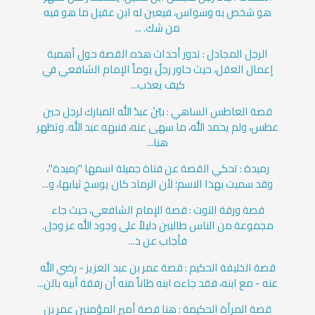
هو شخص به وسواس، فيعين له ابن عقيل ما هو فيه
من شك. ...
الرجل المجادل : تدور أحداث هذه القصة حول أهمية
إعمال العقل، حيث حاور رجلٌ يوماً الإمام الشافعي في
كيف يعذب...
قصة العاطس الساهي : بيّنَ عبدُ الله المبارك لرجل حين
عطس، ولم يحمد الله، ما سهى عنه، فنبهه عبد الله. وتظهر
هنا...
رميدة : تحكي القصة عن فتاة جميلة اسمها "رميدة"،
وقد سميت بهذا الاسم؛ لأن الرماد كان يوسخ ثيابها، و...
قصة ورقة التوت : قصة الإمام الشافعي، حيث جاء
مجموعة من الناس طالبين دليلاً على وجود الله عز وجل.
فأجاب عن ذ...
قصة الخليفة الحكيم : قصة عمر بن عبد العزيز - رضي الله
عنه - مع ابنه، فقد جاءه ابنه ظاناً منه أن رفقة أبيه بالن...
قصة المرأة الحكيمة : هنا قصة أمير المؤمنين عمر بن