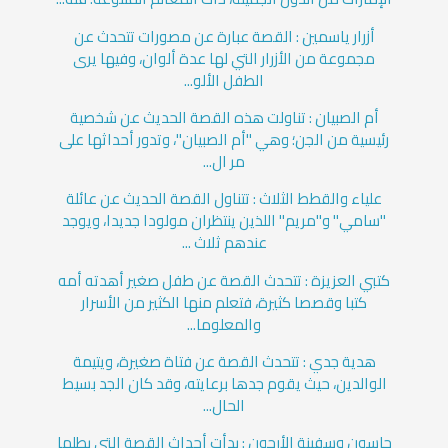
أزرار ياسمين : القصة عبارة عن مصورات تتحدث عن
مجموعة من الأزرار التي لها عدة ألوان، وفيها يرى
الطفل الألو...
أم الصبيان : تناولت هذه القصة الحديث عن شخصية
رئيسية من الجن؛ وهي "أم الصبيان"، وتدور أحداثها على
مر ال...
علياء والقطط الثلاث : تتناول القصة الحديث عن عائلة
"سامي" و"مريم" اللذين ينتظران مولودا جديدا، ويوجد
عندهم ثلاث ...
كتبي العزيزة : تتحدث القصة عن طفل صغير أهدته أمه
كتبا وقصصا كثيرة، فتعلم منها الكثير من الأسرار
والمعلوما...
هدية جدي : تتحدث القصة عن فتاة صغيرة، ويتيمة
الوالدين، حيث يقوم جدها برعايته، وقد كان الجد بسيط
الحال...
جاسون وسفينة الأرجون : بدأت أحداث القصة التي بطلها