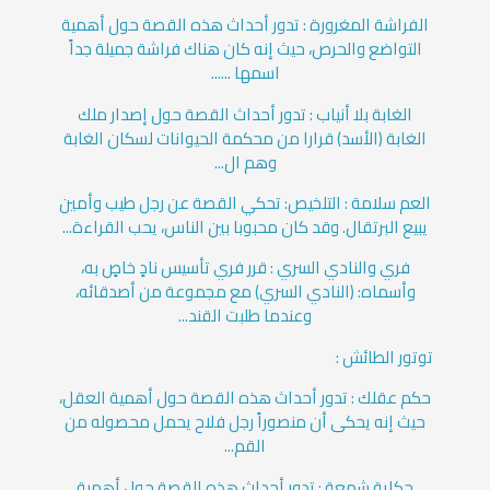
الفراشة المغرورة : تدور أحداث هذه القصة حول أهمية
التواضع والحرص، حيث إنه كان هناك فراشة جميلة جداً
اسمها ......
الغابة بلا أنياب : تدور أحداث القصة حول إصدار ملك
الغابة (الأسد) قرارا من محكمة الحيوانات لسكان الغابة
وهم ال...
العم سلامة : التلخيص: تحكي القصة عن رجل طيب وأمين
يبيع البرتقال. وقد كان محبوبا بين الناس، يحب القراءة...
فري والنادي السري : قرر فري تأسيس نادٍ خاصٍ به،
وأسماه: (النادي السري) مع مجموعة من أصدقائه،
وعندما طلبت القند...
توتور الطائش :
حكم عقلك : تدور أحداث هذه القصة حول أهمية العقل،
حيث إنه يحكى أن منصوراً رجل فلاح يحمل محصوله من
القم...
حكاية شمعة : تدور أحداث هذه القصة حول أهمية