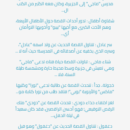
مدرس "ماجي" إلى الجزيرة، وكان معه الكثير من الكتب
ال...
شقاوة أطفال : تدور أحداث القصة حول الأطفال الأربعة،
وهم الأخت الكبرى مع أخيها "بيبو" وأخويها التوأمان
أي...
سر عادل : تتناول القصة الحديث عن ولد اسمه "عادل"،
وسره الذي يخفيه عن أصدقائه في المدرسة؛ حيث أنه لا ...
شتاء ماجي : تناولت القصة حياة فتاه تدعى "ماجي"
وهي تعيش في جزيرة وسط محيط حارة ومشمسة طيلة
السنة، فلا ...
خجولة.. جداً : تتحدث القصة عن طالبة تدعى "نورا" وكلبها
"ماكس" والأرنوبة "بوبي"؛ فلقد طلب من نورا كتابة مو...
لغز اختفاء حذاء دودي : تتحدث القصة عن "دودي" ملك
الرقص التوقيعي؛ فهو أحسن الراقصين، فقد كان سعيداً
في ليلة الحفل،...
دغفول : تتناول القصة الحديث عن "دغفول" وهو فيل