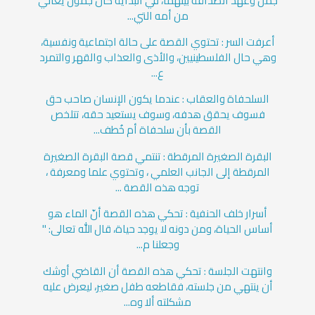
جمل وعهد الصداقة بينهما، في البداية كان جمول يعاني
من أمه التي...
أعرفت السر : تحتوي القصة على حالة اجتماعية ونفسية،
وهي حال الفلسطينيين، والأذى والعذاب والقهر والتمرد
ع...
السلحفاة والعقاب : عندما يكون الإنسان صاحب حق
فسوف يحقق هدفه، وسوف يستعيد حقه، تتلخص
القصة بأن سلحفاة أم خُطف...
البقرة الصغيرة المرقطة : تنتمي قصة البقرة الصغيرة
المرقطة إلى الجانب العلمي ، وتحتوي علما ومعرفة ،
توجه هذه القصة ...
أسرار خلف الحنفية : تحكي هذه القصة أنّ الماء هو
أساس الحياة، ومن دونه لا يوجد حياة، قال الله تعالى: "
وجعلنا م...
وانتهت الجلسة : تحكي هذه القصة أن القاضي أوشك
أن ينتهي من جلسته، فقاطعه طفل صغير، ليعرض عليه
مشكلته ألا وه...