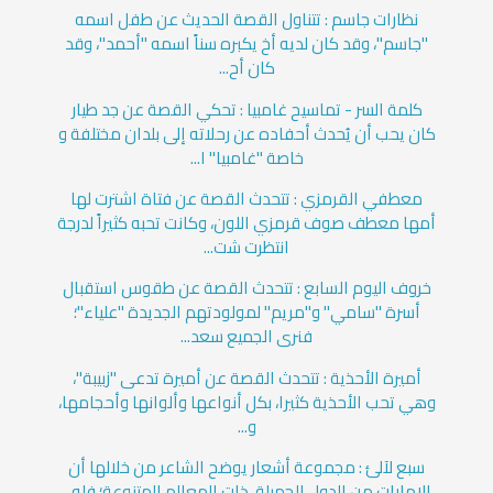
نظارات جاسم : تتناول القصة الحديث عن طفل اسمه
"جاسم"، وقد كان لديه أخ يكبره سناً اسمه "أحمد"، وقد
كان أح...
كلمة السر - تماسيح غامبيا : تحكي القصة عن جد طيار
كان يحب أن يُحدث أحفاده عن رحلاته إلى بلدان مختلفة و
خاصة "غامبيا" ا...
معطفي القرمزي : تتحدث القصة عن فتاة اشترت لها
أمها معطف صوف قرمزي اللون، وكانت تحبه كثيراً لدرجة
انتظرت شت...
خروف اليوم السابع : تتحدث القصة عن طقوس استقبال
أسرة "سامي" و"مريم" لمولودتهم الجديدة "علياء"؛
فنرى الجميع سعد...
أميرة الأحذية : تتحدث القصة عن أميرة تدعى "زبيبة"،
وهي تحب الأحذية كثيرا، بكل أنواعها وألوانها وأحجامها،
و...
سبع لآلئ : مجموعة أشعار يوضح الشاعر من خلالها أن
الإمارات من الدول الجميلة، ذات المعالم المتنوعة؛ فله...