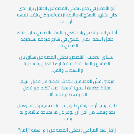
أبو الأخطار في خطر : تحكي القصة عن الطفل نزار الذي
كان يشتهر بالاستهتار، والاعتزاز بقوته، وكان يلقب نفسه
بأبي ا...
أحلام المدينة : في بلدة تعج بالتلوث والضجيج، كان هناك
طفل اسمه "نمير" يمشي في شارع مزدحم يستغرقه
الضجيج، ف...
السباق العجيب : التلخيص: تحكي القصة عن سباق بين
الضفدع والسلحفاة حيث شارك الثعبان والسحلية
والسنجاب والفر...
قبعتي عشٌ للعصافير : تتحدث القصة عن فصل الربيع،
وفتاة صغيرة اسمها "ديمة" حيث تتكلم مع فصل
الخريف، طالبة منه ألا...
طارق يحب أباه : يتكلم طارق عن والده، فيقول إنه يعمل
بجد ويتعب من أجل أن يوفر كل ما تحتاجه عائلته، وإنه
يحب...
زامار سيد المراعي : تحكي القصة عن راع اسمه "زامار"