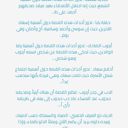
الشمع، حيث إنه احتفل الأصدقاء بعيد ميلاد صديقهم
أحمد، على ط...
حفلة بابا : تدور أحداث هذه القصة حول أهمية إسعاد
الآخرين، حيث إن سوسن وأحمد وسامية، أخ وأختان، وفي
يوم...
أرنوب الضاحك : تدور أحداث هذه القصة حول أهمية رضا
الوالدين، حيث تحكي هذه القصة عن شخص اسمه أرنوب
وهو شخص ...
أحلام سعاد : تدور أحداث هذه القصة حول أهمية اجتماع
شمل الأسرة، حيث نامت سعاد، وهي فرحة بأنها ستذهب
غداً...
الدب في جحر أرنوب : تتكلم القصة أن هناك أرنباً، وصديقه
دبدوب، عند المساء عاد دب دبدوب إلى بيته، في طريقه
رأى أ...
الديك ذو العرف الذهبي : الصياد والسمكة: ذهب الصياد،
وبيده دلوه يريد أن يكسر الثلج، ويملأ الدلو بالماء، وإذا
بالد...