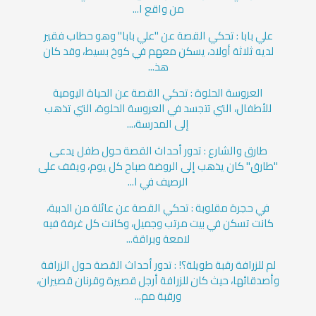
من واقع ا...
علي بابا : تحكي القصة عن "علي بابا" وهو حطاب فقير
لديه ثلاثة أولاد، يسكن معهم في كوخ بسيط، وقد كان
هذ...
العروسة الحلوة : تحكي القصة عن الحياة اليومية
للأطفال، التي تتجسد في العروسة الحلوة، التي تذهب
إلى المدرسة،...
طارق والشارع : تدور أحداث القصة حول طفل يدعى
"طارق" كان يذهب إلى الروضة صباح كل يوم، ويقف على
الرصيف في ا...
في حجرة مقلوبة : تحكي القصة عن عائلة من الدببة،
كانت تسكن في بيت مرتب وجميل، وكانت كل غرفة فيه
لامعة وبراقة...
لم للزرافة رقبة طويلة؟! : تدور أحداث القصة حول الزرافة
وأصدقائها، حيث كان للزرافة أرجل قصيرة وقرنان قصيران،
ورقبة مم...