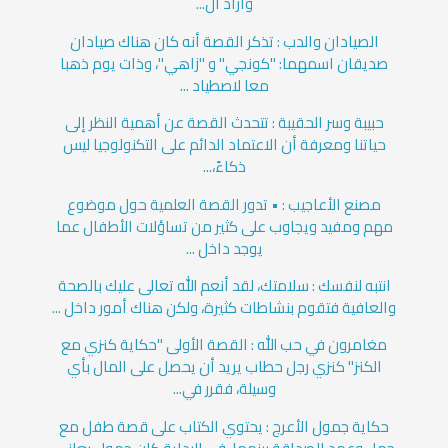
وأراد ال...
الصيادان والدب : تذكر القصة أنه كان هناك صيادان
صديقان اسمهما: "كونجي" و "زاهي"، وذات يوم ذهبا
معا لاصطياد ...
حبيبة وسر الحقيبة : تتحدث القصة عن أهمية النظر إلى
حياتنا ومعرفة أن الاعتماد الدائم على التكنولوجيا ليس
ذكاءً،...
مصنع الأعاجيب : • تدور القصة العلمية حول موضوع
مهم ومفيد ويجاوب على كثير من تساؤلات الأطفال عما
يوجد داخل ...
انتبه لنفسك : سلامتك، لقد أنعم الله تعالى عليك بالصحة
والعافية فتقوم بنشاطات كثيرة، ولكن هناك أمور داخل ...
مغامرون في حب الله : القصة الأولى "حكاية كنزي مع
الكنز" كنزي رجل حطاب يريد أن يحصل على المال بأي
وسيلة، فقرر في...
حكاية جمول الأعرج : يحتوي الكتاب على قصة طفل مع