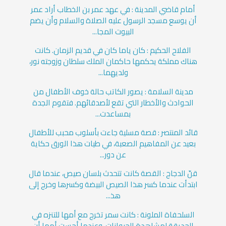
أمام قاضي المدينة : في عهد عمر بن الخطاب أراد عمر
أن يوسع مسجد الرسول عليه الصلاة والسلام وأن يضم
البيوت المجا...
الفلاح الحكيم : كان ياما كان في قديم الزمان. كانت
هناك مملكة يحكمها حاكمان الملك سلطان وزوجته نور،
ولديهما...
مدينة السلامة : يصور ‏الكاتب حالة خوف الأطفال من
الحوادث والأخطار التي تقع لأصدقائهم. ‏فتقوم الجدة
بمساعدت...
قائد المنتصر : قصة مسلية جاءت بأسلوب محبب للأطفال
بعيد عن المفاهيم الصعبة، في طيات هذا الورق حكاية
عن دور...
قنّ الدجاج : القصة كانت تتحدث بلسان صيص، عندما قال
ابتدأت عندما كسر هذا الصيص البيضة وكسرها وخرج إلى
هذ...
السلحفاة الملونة : كانت سمر تخرج مع أمها للتنزه في
الحديقة لمشاهدة الحيوانات، وعندما أحست أمها أن