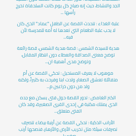
الجد والنشاط، حيث إنه صباح كل يوم كانت السلحفاة تخرج
رأسها ...
علبة الغذاء : تتحدث القصة عن الطفل "عماد" الذي كان
لا يحب علبة الطعام التي تعدها له أمه للمدرسة؛ لأن
فيه...
هدية للسيدة الشمس : قصة هدية الشمس، قصة رائعة
توضح معنى الصداقة والعطاء دون انتظار المقابل،
وتوضح مدى أهمية ان...
موهوب لا يعرف المستحيل : تحكي القصة عن أم
متفائلة تعشق الصغار، ولدت ابنا وفرحت به كثيراً، ولكنه
ولد من دون ذراعين م...
الكنز الغامض : تدور القصة حول فتى يسكن مع جده
الذي يمتلك مكتبة في إحدى القرى الصغيرة، وقد كان
الفتى متعلق...
الأرانب الذكية : تحكي القصة عن أرنبة بيضاء تتصرف
تصرفات سيئة؛ مثل تخريب الأرض والأزهار، فنصحها أرنب
صغير با...