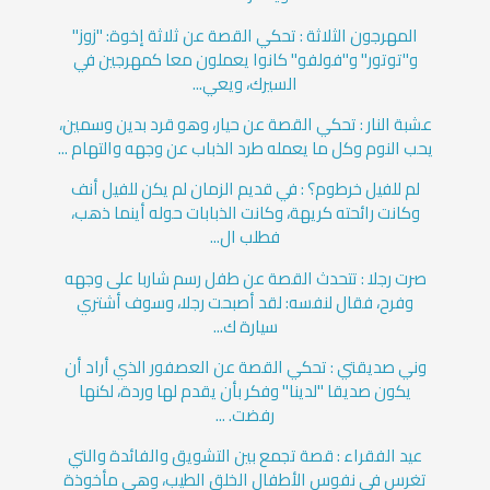
المهرجون الثلاثة : تحكي القصة عن ثلاثة إخوة: "زوز"
و"توتور" و"فولفو" كانوا يعملون معا كمهرجين في
السيرك، ويعي...
عشبة النار : تحكي القصة عن حيار، وهو قرد بدين وسمين،
يحب النوم وكل ما يعمله طرد الذباب عن وجهه والتهام ...
لم للفيل خرطوم؟ : في قديم الزمان لم يكن للفيل أنف
وكانت رائحته كريهة، وكانت الذبابات حوله أينما ذهب،
فطلب ال...
صرت رجلا : تتحدث القصة عن طفل رسم شاربا على وجهه
وفرح، فقال لنفسه: لقد أصبحت رجلا، وسوف أشتري
سيارة ك...
وني صديقتي : تحكي القصة عن العصفور الذي أراد أن
يكون صديقا "لدينا" وفكر بأن يقدم لها وردة، لكنها
رفضت. ...
عيد الفقراء : قصة تجمع بين التشويق والفائدة والتي
تغرس في نفوس الأطفال الخلق الطيب، وهي مأخوذة