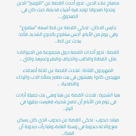
مصباح علاء الدين : تدور أحدث القصة عن "التوينيز" الذين
وجدوا صندوقا توجد فيه أشياء قديمة، حيث كان في
الصندوق ...
حارس الدكان : تحكي القصة عن قط اسمه "سلفوع"
وفي يوم من الأيام، أحس سلفوع بالجوع الشديد، فأخذ
يبحث عن الط...
القصة : تدور أحداث القصة حول مجموعة من الحيوانات؛
مثل: القطط والكلاب والخراف والبقر وغيرها، والتي ...
المهرجون الثلاثة : تتحدث القصة عن ثلاثة أصدقاء
مهرجين، كانوا يعيشون في بيت صغير يملأه الحب والإخاء
والتضحية، ...
هيا الشجرة : تتحدث القصة عن هيا وهي بنت جميلة أرادت
في يوم من الأيام أن تصبح شجرة، فغرست رجليها في
الرم...
ميلاد دبدوب : تحكي القصة عن دبدوب الذي كان يسكن
مع والدته دبدوبة في وسط الغابة، ولما رأت دبدوبة أن
المكا...