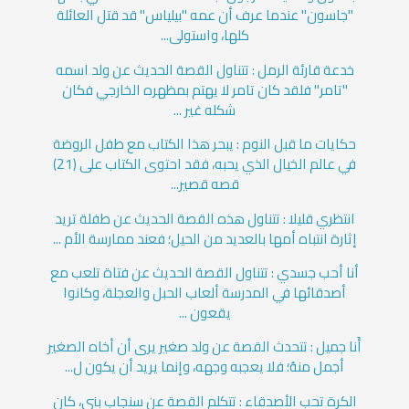
"جاسون" عندما عرف أن عمه "بيلياس" قد قتل العائلة
كلها، واستولى...
خدعة قارئة الرمل : تتناول القصة الحديث عن ولد اسمه
"تامر" فلقد كان تامر لا يهتم بمظهره الخارجي فكان
شكله غير ...
حكايات ما قبل النوم : يبحر هذا الكتاب مع طفل الروضة
في عالم الخيال الذي يحبه، فقد احتوى الكتاب على (21)
قصه قصير...
انتظري قليلا : تتناول هذه القصة الحديث عن طفلة تريد
إثارة انتباه أمها بالعديد من الحيل؛ فعند ممارسة الأم ...
أنا أحب جسدي : تتناول القصة الحديث عن فتاة تلعب مع
أصدقائها في المدرسة ألعاب الحبل والعجلة، وكانوا
يقعون ...
أَنا جميل : تتحدث القصة عن ولد صغير يرى أن أخاه الصغير
أجمل منهُ؛ فلا يعجبه وجهه، وإنما يريد أن يكون ل...
الكرة تحب الأصدقاء : تتكلم القصة عن سنجاب بني، كان