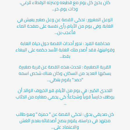
كان يخرج كل يوم مع قطيعه وعنزته الرقطاء للرعي.
وذات يوم، خر...
الوعل المغرور : تحكي القصة عن وعل صغير يعيش في
الغابة. وفي يوم من الأيام، رأى نفسه على صفحة الماء
فأعجب بن...
محاكمة القرد : تدور أحداث القصة حول حياة الغابة
وقوانينها، فقد أصدر ملك الغابة الأسد حكمه على الببغاء
بقط...
القرية الصغيرة : تتحدث هذه القصة عن قرية صغيرة
يسكنها العديد من السكان، وكان هناك شخص اسمه
"حمد" يقوم بتنظي...
التحدي الكبير : في يوم من الأيام، قرر الخروف الوالد أن
يوظف حارساً قوياً وشجاعاً؛ كي يحمي صغاره من الذئاب
...
كن صديقي بحق : تحكي القصة عن " حمزة " وهو طالب
مجتهد في دراسته، يقوم بنصح أصدقائه بعدم الغش
والاعتماد على...