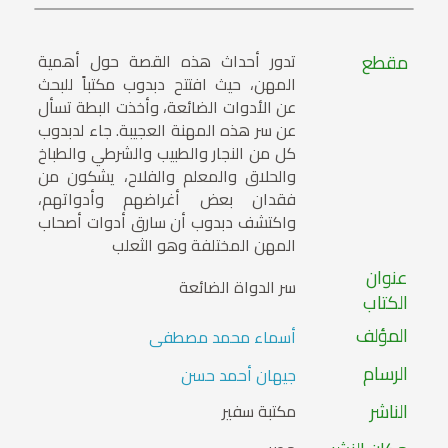
مقطع
تدور أحداث هذه القصة حول أهمية
المهن، حيث افتتح دبدوب مكتباً للبحث
عن الأدوات الضائعة، وأخذت البطة تسأل
عن سر هذه المهنة العجيبة. جاء لدبدوب
كل من النجار والطبيب والشرطي والطباخ
والحلاق والمعلم والفلاح، يشكون من
فقدان بعض أغراضهم وأدواتهم،
واكتشف دبدوب أن سارق أدوات أصحاب
المهن المختلفة وهو الثعلب
عنوان
سر الدواة الضائعة
الكتاب
المؤلف
أسماء محمد مصطفى
الرسام
جيهان أحمد حسن
الناشر
مكتبة سفير