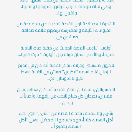
وهي فتاة مهملة لا ترتب غرفتها، فتوبخها والدتها،
وتقول لها...
الشجرة العجيبة : تتناول القصة الحديث عن مجموعة من
الحيوانات الأليفة والمفترسة تربطهم علاقة صداقة،
يعيشون في...
أولوت : تناولت القصة الحديث عن حقبة حياة البادية
قديماً، وبالأخص سكان قبيلة جبل "أولوت"؛ حيث كانوا...
فكرون مسيسي وجرانة : تذكر القصة أنه كان في قديم
الزمان غليم اسمه "فكرون" يعيش في الغابة وسط
الحيوانات، وكان الج...
المتسولان والسلطان : تذكر القصة أنه كان هناك زوجان
فقيران، يخرجان كل صباح للبحث عن رزقهما، وأحياناً لا
يجدان ...
بشرى والسمكة : تتحدث القصة عن "بشرى" التي تحب
أكل السمك كثيراً، فهو طعامها المفضل، وهي تأكل
السمك بجميع أ...