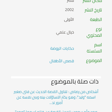
مكان النشر
مصر
تاريخ النشر
2002
الطبعة
الأولى
نوع
خيال علمي
المحتوي
اسم
حكايات الروضة
السلسلة
الموضوع
قصص الأطفال
ذات صلة بالموضوع
أشخاص من رصاص : تتناول القصة الحديث عن فتى صغير
اسمه "وليد"، وهو يكثر التساؤلات بينه وبين نفسه عن
أمور تد...
ورود وأم سعود : تتحدث القصة عن فتاه اسمها "ورود"