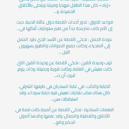
«إياد» كان هذا الطفل مهذبا ومرتبا، ويتحلى بالأخلاق
الحميدة، و...
قواعد الذوق : تدور أحداث القصة حول عائلة الدببة، حيث
إن الأم كانت منزعجة جداً من تغير سلوكيات أبنائها في...
عودة الجمل : تحكي القصة عن الأسد الذي طرد الجمل
إلى الصحراء، وكانت جميع الحيوانات والطيور يسهرون
الليل ...
ثوب وحيدة القرن : تحكي القصة عن وحيدة القرن التي
كانت تعيش في الغابة، وكانت قوية وجميلة. وذات يوم،
قررت أن ت...
الذبابة والذئب : في غابة السنديان في طرفها الشرقي،
كان هناك مكب نفايات تعيش فيه ذبابة سوداء، وقد
استيقظت بس...
النغمات الساحرة : تحكي القصة عن أميرة كانت قمة في
الأخلاق والفضيلة والجمال، وقد علمها والدها أصول
الحكم والع...