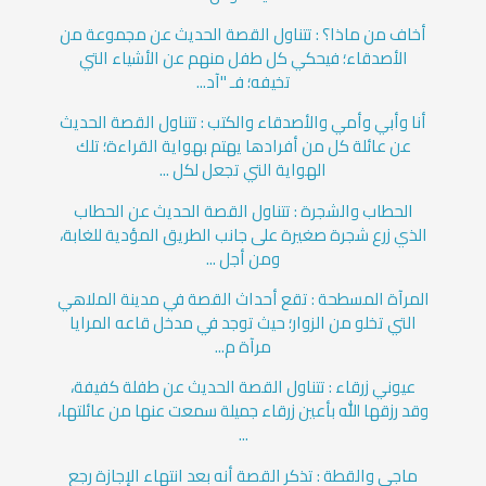
أخاف من ماذا؟ : تتناول القصة الحديث عن مجموعة من
الأصدقاء؛ فيحكي كل طفل منهم عن الأشياء التي
تخيفه؛ فـ "آد...
أنا وأبي وأمي والأصدقاء والكتب : تتناول القصة الحديث
عن عائلة كل من أفرادها يهتم بهواية القراءة؛ تلك
الهواية التي تجعل لكل ...
الحطاب والشجرة : تتناول القصة الحديث عن الحطاب
الذي زرع شجرة صغيرة على جانب الطريق المؤدية للغابة،
ومن أجل ...
المرآة المسطحة : تقع أحداث القصة في مدينة الملاهي
التي تخلو من الزوار؛ حيث توجد في مدخل قاعه المرايا
مرآة م...
عيوني زرقاء : تتناول القصة الحديث عن طفلة كفيفة،
وقد رزقها الله بأعين زرقاء جميلة سمعت عنها من عائلتها،
...
ماجي والقطة : تذكر القصة أنه بعد انتهاء الإجازة رجع