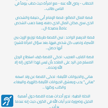
الخطاب - رضي الله عنه - مع امرأة حيث خطب يوماً في
الناس طالب...
قصة المال الضائع : قصة الإمام أبي حنيفة والشخص
الذي نسي مكان المال الذي دفنه، وهنا ذهب الشخص
عاملاً بنصيحة ال...
قصة الدرهم الواحد : تبين القصة طريقة توزيع الإرث بين
الأسرة، وتصيب كل شخص فيها، بعد سؤال امرأة للشيخ؛
أنها حصل...
قصة القارب العجيب : تحكي القصة كيف استطاع الرجل
المسلم من الرد على الملحد بأن ليس لهذا الكون إله إلا
الله وحده...
هاني والحيوانات الأليفة : تحكى القصة عن ولد اسمه
"هاني" يحب ويعشق الحيوانات الأليفة كالهرة، والببغاء،
والكلب، وكلها ...
النخلة الطيبة : تدور أحداث هذه القصة حول أهمية
النخيل، وضرورة تدبر آيات الله في الكون، حيث إنه عندما
بدأت ...