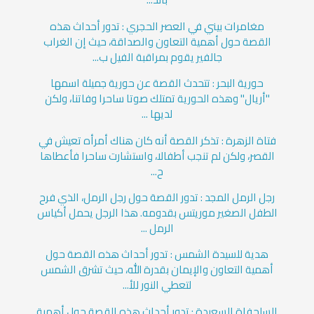
مغامرات بيني في العصر الحجري : تدور أحداث هذه
القصة حول أهمية التعاون والصداقة، حيث إن الغراب
جالفير يقوم بمراقبة الفيل ب...
حورية البحر : تتحدث القصة عن حورية جميلة اسمها
"أريال" وهذه الحورية تمتلك صوتا ساحرا وفاتنا، ولكن
لديها ...
فتاة الزهرة : تذكر القصة أنه كان هناك أمرأه تعيش في
القصر، ولكن لم تنجب أطفالا، واستشارت ساحرا فأعطاها
ح...
رجل الرمل المجد : تدور القصة حول رجل الرمل، الذي فرح
الطفل الصغير موريتس بقدومه. هذا الرجل يحمل أكياس
الرمل ...
هدية للسيدة الشمس : تدور أحداث هذه القصة حول
أهمية التعاون والإيمان بقدرة الله، حيث تشرق الشمس
لتعطي النور للأ...
السلحفاة السعيدة : تدور أحداث هذه القصة حول أهمية