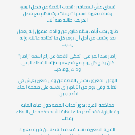
قبعتي عشٌ للعصافير : تتحدث القصة عن فصل الربيع،
وفتاة صغيرة اسمها "ديمة" حيث تتكلم مع فصل
الخريف، طالبة منه ألا...
طارق يحب أباه : يتكلم طارق عن والده، فيقول إنه يعمل
بجد ويتعب من أجل أن يوفر كل ما تحتاجه عائلته، وإنه
يحب...
زامار سيد المراعي : تحكي القصة عن راع اسمه "زامار"
كان يخرج كل يوم مع قطيعه وعنزته الرقطاء للرعي.
وذات يوم، خر...
الوعل المغرور : تحكي القصة عن وعل صغير يعيش في
الغابة. وفي يوم من الأيام، رأى نفسه على صفحة الماء
فأعجب بن...
محاكمة القرد : تدور أحداث القصة حول حياة الغابة
وقوانينها، فقد أصدر ملك الغابة الأسد حكمه على الببغاء
بقط...
القرية الصغيرة : تتحدث هذه القصة عن قرية صغيرة