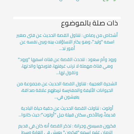
ذات صلة بالموضوع
أشخاص من رصاص : تتناول القصة الحديث عن فتى صغير
اسمه "وليد"، وهو يكثر التساؤلات بينه وبين نفسه عن
أمور تد...
ورود وأم سعود : تتحدث القصة عن فتاه اسمها "ورود"
وهي فتاة مهملة لا ترتب غرفتها، فتوبخها والدتها،
وتقول لها...
الشجرة العجيبة : تتناول القصة الحديث عن مجموعة من
الحيوانات الأليفة والمفترسة تربطهم علاقة صداقة،
يعيشون في...
أولوت : تناولت القصة الحديث عن حقبة حياة البادية
قديماً، وبالأخص سكان قبيلة جبل "أولوت"؛ حيث كانوا...
فكرون مسيسي وجرانة : تذكر القصة أنه كان في قديم
الزمان غليم اسمه "فكرون" يعيش في الغابة وسط