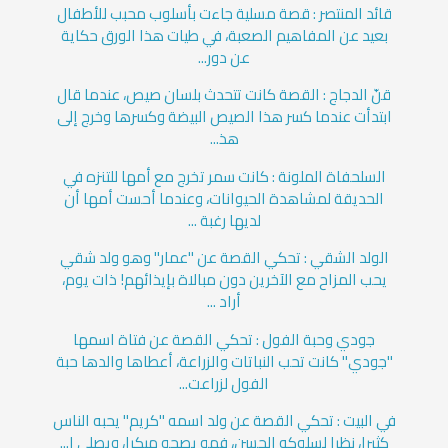
قائد المنتصر : قصة مسلية جاءت بأسلوب محبب للأطفال
بعيد عن المفاهيم الصعبة، في طيات هذا الورق حكاية
عن دور...
قنّ الدجاج : القصة كانت تتحدث بلسان صيص، عندما قال
ابتدأت عندما كسر هذا الصيص البيضة وكسرها وخرج إلى
هذ...
السلحفاة الملونة : كانت سمر تخرج مع أمها للتنزه في
الحديقة لمشاهدة الحيوانات، وعندما أحست أمها أن
لديها رغبة ...
الولد الشقي : تحكي القصة عن "عمار" وهو ولد شقي
يحب المزاح مع الآخرين دون مبالاة بإيذائهم! ذات يوم،
أراد ...
جودي وحبة الفول : تحكي القصة عن فتاة اسمها
"جودي" كانت تحب النباتات والزراعة، أعطاها والدها حبة
الفول لزراعت...
في البيت : تحكي القصة عن ولد اسمه "كريم" يحبه الناس
كثيرا، نظرا لسلوكه الحسن، فهو يصحو مبكرا، ويصلي ا...