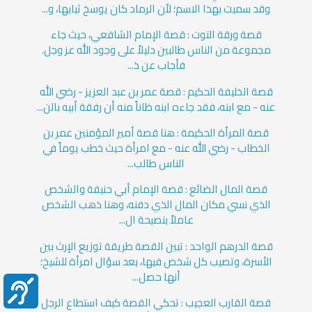
وقد سميت بهذا الاسم؛ لأن الرماد كان يوسخ ثيابها، و...
قصة ورقة التوت : قصة الإمام الشافعي، حيث جاء
مجموعة من الناس طالبين دليلاً على وجود الله عز وجل.
فأجاب عن ذ...
قصة الخليفة الحكيم : قصة عمر بن عبد العزيز - رضي الله
عنه - مع ابنه، فقد جاءه ابنه ظاناً منه أن رفقة أبيه بالن...
قصة المرأة الحكيمة : هنا قصة أمير المؤمنين عمر بن
الخطاب - رضي الله عنه - مع امرأة حيث خطب يوماً في
الناس طالب...
قصة المال الضائع : قصة الإمام أبي حنيفة والشخص
الذي نسي مكان المال الذي دفنه، وهنا ذهب الشخص
عاملاً بنصيحة ال...
قصة الدرهم الواحد : تبين القصة طريقة توزيع الإرث بين
الأسرة، وتصيب كل شخص فيها، بعد سؤال امرأة للشيخ؛
أنها حصل...
قصة القارب العجيب : تحكي القصة كيف استطاع الرجل