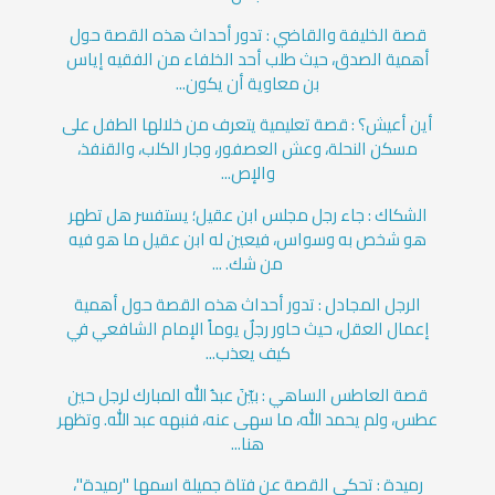
قصة الخليفة والقاضي : تدور أحداث هذه القصة حول
أهمية الصدق، حيث طلب أحد الخلفاء من الفقيه إياس
بن معاوية أن يكون...
أين أعيش؟ : قصة تعليمية يتعرف من خلالها الطفل على
مسكن النحلة، وعش العصفور، وجار الكلب، والقنفذ،
والإص...
الشكاك : جاء رجل مجلس ابن عقيل؛ يستفسر هل تطهر
هو شخص به وسواس، فيعين له ابن عقيل ما هو فيه
من شك. ...
الرجل المجادل : تدور أحداث هذه القصة حول أهمية
إعمال العقل، حيث حاور رجلٌ يوماً الإمام الشافعي في
كيف يعذب...
قصة العاطس الساهي : بيّنَ عبدُ الله المبارك لرجل حين
عطس، ولم يحمد الله، ما سهى عنه، فنبهه عبد الله. وتظهر
هنا...
رميدة : تحكي القصة عن فتاة جميلة اسمها "رميدة"،