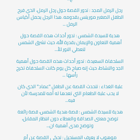
رجل الرمل المجد : تدور القصة حول رجل الرمل، الذي فرح
الطفل الصغير موريتس بقدومه. هذا الرجل يحمل أكياس
الرمل ...
هدية للسيدة الشمس : تدور أحداث هذه القصة حول
أهمية التعاون والإيمان بقدرة الله، حيث تشرق الشمس
لتعطي النور للأ...
السلحفاة السعيدة : تدور أحداث هذه القصة حول أهمية
الجد والنشاط، حيث إنه صباح كل يوم كانت السلحفاة تخرج
رأسها ...
علبة الغذاء : تتحدث القصة عن الطفل "عماد" الذي كان
لا يحب علبة الطعام التي تعدها له أمه للمدرسة؛ لأن
فيه...
هدية للسيدة الشمس : قصة هدية الشمس، قصة رائعة
توضح معنى الصداقة والعطاء دون انتظار المقابل،
وتوضح مدى أهمية ان...
موهوب لا يعرف المستحيل : تحكي القصة عن أم