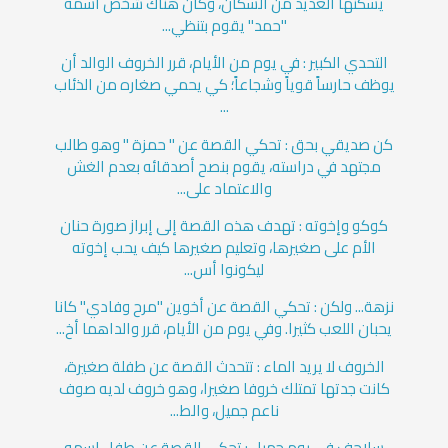
يسكنها العديد من السكان، وكان هناك شخص اسمه
"حمد" يقوم بتنظي...
التحدي الكبير : في يوم من الأيام، قرر الخروف الوالد أن
يوظف حارساً قوياً وشجاعاً؛ كي يحمي صغاره من الذئاب
...
كن صديقي بحق : تحكي القصة عن " حمزة " وهو طالب
مجتهد في دراسته، يقوم بنصح أصدقائه بعدم الغش
والاعتماد على...
كوكو وإخوته : تهدف هذه القصة إلى إبراز صورة حنان
الأم على صغيرها، وتعليم صغيرها كيف يحب إخوته
ليكونوا أس...
نزهة... ولكن : تحكي القصة عن أخوين "مرح وفادي" كانا
يحبان اللعب كثيرا. وفي يوم من الأيام، قرر والداهما أخ...
الخروف لا يريد الماء : تتحدث القصة عن طفلة صغيرة،
كانت جدتها تمتلك خروفا صغيرا، وهو خروف لديه صوف
ناعم جميل، والط...
سلاحف في يوم جميل : تحكي القصة عن طفل اسمه