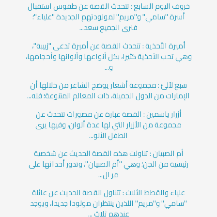
خروف اليوم السابع : تتحدث القصة عن طقوس استقبال
أسرة "سامي" و"مريم" لمولودتهم الجديدة "علياء"؛
فنرى الجميع سعد...
أميرة الأحذية : تتحدث القصة عن أميرة تدعى "زبيبة"،
وهي تحب الأحذية كثيرا، بكل أنواعها وألوانها وأحجامها،
و...
سبع لآلئ : مجموعة أشعار يوضح الشاعر من خلالها أن
الإمارات من الدول الجميلة، ذات المعالم المتنوعة؛ فله...
أزرار ياسمين : القصة عبارة عن مصورات تتحدث عن
مجموعة من الأزرار التي لها عدة ألوان، وفيها يرى
الطفل الألو...
أم الصبيان : تناولت هذه القصة الحديث عن شخصية
رئيسية من الجن؛ وهي "أم الصبيان"، وتدور أحداثها على
مر ال...
علياء والقطط الثلاث : تتناول القصة الحديث عن عائلة
"سامي" و"مريم" اللذين ينتظران مولودا جديدا، ويوجد
عندهم ثلاث ...