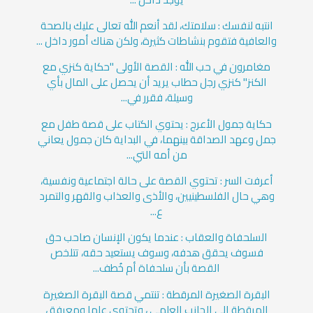
انتبه لنفسك : سلامتك، لقد أنعم الله تعالى عليك بالصحة
والعافية فتقوم بنشاطات كثيرة، ولكن هناك أمور داخل ...
مغامرون في حب الله : القصة الأولى "حكاية كنزي مع
الكنز" كنزي رجل حطاب يريد أن يحصل على المال بأي
وسيلة، فقرر في...
حكاية جمول الأعرج : يحتوي الكتاب على قصة طفل مع
جمل وعهد الصداقة بينهما، في البداية كان جمول يعاني
من أمه التي...
أعرفت السر : تحتوي القصة على حالة اجتماعية ونفسية،
وهي حال الفلسطينيين، والأذى والعذاب والقهر والتمرد
ع...
السلحفاة والعقاب : عندما يكون الإنسان صاحب حق
فسوف يحقق هدفه، وسوف يستعيد حقه، تتلخص
القصة بأن سلحفاة أم خُطف...
البقرة الصغيرة المرقطة : تنتمي قصة البقرة الصغيرة
المرقطة إلى الجانب العلمي ، وتحتوي علما ومعرفة ،