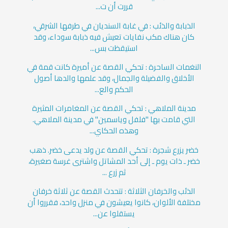
قررت أن ت...
الذبابة والذئب : في غابة السنديان في طرفها الشرقي،
كان هناك مكب نفايات تعيش فيه ذبابة سوداء، وقد
استيقظت بس...
النغمات الساحرة : تحكي القصة عن أميرة كانت قمة في
الأخلاق والفضيلة والجمال، وقد علمها والدها أصول
الحكم والع...
مدينة الملاهي : تحكي القصة عن المغامرات المثيرة
التي قامت بها "فلفل وياسمين" في مدينة الملاهي.
وهذه الحكاي...
خضر يزرع شجرة : تحكي القصة عن ولد يدعى خضر. ذهب
خضر ـ ذات يوم ـ إلى أحد المشاتل واشترى غرسة صغيرة،
ثم زرع ...
الذئب والخرفان الثلاثة : تتحدث القصة عن ثلاثة خرفان
مختلفة الألوان، كانوا يعيشون في منزل واحد، فقرروا أن
يستقلوا عن...