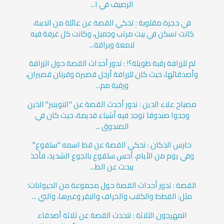
الرصيف في ا...
في حجرة مقلوبة : تحكي القصة عن عائلة من الدببة،
كانت تسكن في بيت مرتب وجميل، وكانت كل غرفة فيه
لامعة وبراقة...
لم للزرافة رقبة طويلة؟! : تدور أحداث القصة حول الزرافة
وأصدقائها، حيث كان للزرافة أرجل قصيرة وقرنان قصيران،
ورقبة مم...
مصباح علاء الدين : تدور أحدث القصة عن "التوينيز" الذين
وجدوا صندوقا توجد فيه أشياء قديمة، حيث كان في
الصندوق ...
حارس الدكان : تحكي القصة عن قط اسمه "سلفوع"
وفي يوم من الأيام، أحس سلفوع بالجوع الشديد، فأخذ
يبحث عن الط...
القصة : تدور أحداث القصة حول مجموعة من الحيوانات؛
مثل: القطط والكلاب والخراف والبقر وغيرها، والتي ...
المهرجون الثلاثة : تتحدث القصة عن ثلاثة أصدقاء