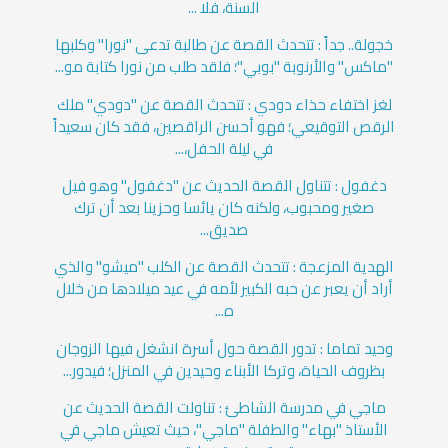
السنة، فلا ...
خجولة.. جداً : تتحدث القصة عن طالبة تدعى "نورا" وكلبها
"ماكس" والأرنوبة "بوبي"؛ فلقد طلب من نورا كتابة مو...
لغز اختفاء حذاء دودي : تتحدث القصة عن "دودي" ملك
الرقص التوقيعي؛ فهو أحسن الراقصين، فقد كان سعيداً
في ليلة الحفل،...
دغفول : تتناول القصة الحديث عن "دغفول" وهو فيل
صغير ومحبوب، ولكنه كان يائسا وحزينا بعد أن ترك
صديق...
الهدية المزعجة : تتحدث القصة عن الكلب "ميشو" والذي
أراد أن يعبر عن حبه الكبير لأمه في عيد ميلادها من خلال
ه...
وحيد تماما : تدور القصة حول أسرة انشغل فيها الزوجان
بظروف الحياة، وتركا الأبناء وحيدين في المنزل؛ فيدور...
ماجي في مدرسة الشاطئ : تناولت القصة الحديث عن
الأستاذ "بهاء" والطفلة "ماجي"، حيث تعيش ماجي في