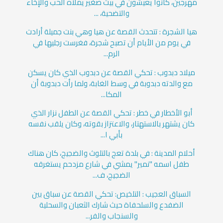
مهرجين، كانوا يعيشون في بيت صغير يملأه الحب والإخاء
والتضحية، ...
هيا الشجرة : تتحدث القصة عن هيا وهي بنت جميلة أرادت
في يوم من الأيام أن تصبح شجرة، فغرست رجليها في
الرم...
ميلاد دبدوب : تحكي القصة عن دبدوب الذي كان يسكن
مع والدته دبدوبة في وسط الغابة، ولما رأت دبدوبة أن
المكا...
أبو الأخطار في خطر : تحكي القصة عن الطفل نزار الذي
كان يشتهر بالاستهتار، والاعتزاز بقوته، وكان يلقب نفسه
بأبي ا...
أحلام المدينة : في بلدة تعج بالتلوث والضجيج، كان هناك
طفل اسمه "نمير" يمشي في شارع مزدحم يستغرقه
الضجيج، ف...
السباق العجيب : التلخيص: تحكي القصة عن سباق بين
الضفدع والسلحفاة حيث شارك الثعبان والسحلية
والسنجاب والفر...