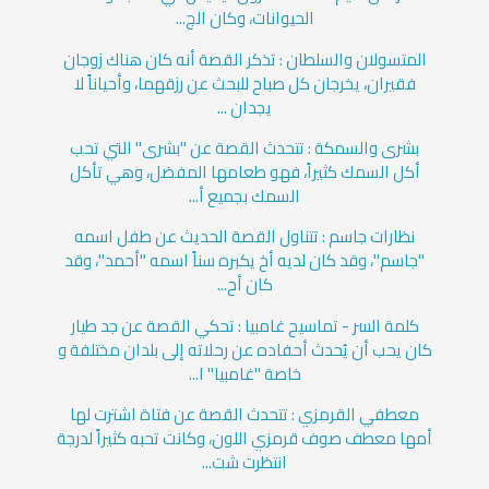
الحيوانات، وكان الج...
المتسولان والسلطان : تذكر القصة أنه كان هناك زوجان
فقيران، يخرجان كل صباح للبحث عن رزقهما، وأحياناً لا
يجدان ...
بشرى والسمكة : تتحدث القصة عن "بشرى" التي تحب
أكل السمك كثيراً، فهو طعامها المفضل، وهي تأكل
السمك بجميع أ...
نظارات جاسم : تتناول القصة الحديث عن طفل اسمه
"جاسم"، وقد كان لديه أخ يكبره سناً اسمه "أحمد"، وقد
كان أح...
كلمة السر - تماسيح غامبيا : تحكي القصة عن جد طيار
كان يحب أن يُحدث أحفاده عن رحلاته إلى بلدان مختلفة و
خاصة "غامبيا" ا...
معطفي القرمزي : تتحدث القصة عن فتاة اشترت لها
أمها معطف صوف قرمزي اللون، وكانت تحبه كثيراً لدرجة
انتظرت شت...