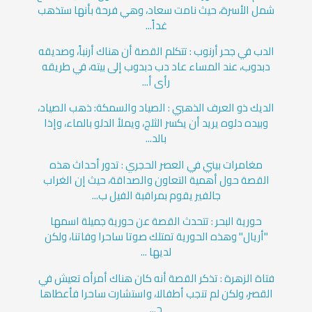
شمل الأسرة، حيث نامت سعاد، وهي فرحة بأنها ستذهب
غداً...
الدب في جحر أرنوب : تتكلم القصة أن هناك أرنباً، وصديقه
دبدوب، عند المساء عاد دب دبدوب إلى بيته، في طريقه
رأى أ...
الديك ذو العرف الذهبي : الصياد والسمكة: ذهب الصياد،
وبيده دلوه يريد أن يكسر الثلج، ويملأ الدلو بالماء، وإذا
بالد...
مغامرات بيني في العصر الحجري : تدور أحداث هذه
القصة حول أهمية التعاون والصداقة، حيث إن الغراب
جالفير يقوم بمراقبة الفيل ب...
حورية البحر : تتحدث القصة عن حورية جميلة اسمها
"أريال" وهذه الحورية تمتلك صوتا ساحرا وفاتنا، ولكن
لديها ...
فتاة الزهرة : تذكر القصة أنه كان هناك أمرأه تعيش في
القصر، ولكن لم تنجب أطفالا، واستشارت ساحرا فأعطاها
ح...