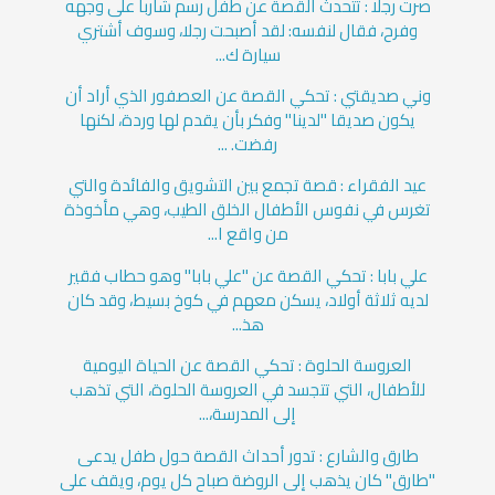
صرت رجلا : تتحدث القصة عن طفل رسم شاربا على وجهه
وفرح، فقال لنفسه: لقد أصبحت رجلا، وسوف أشتري
سيارة ك...
وني صديقتي : تحكي القصة عن العصفور الذي أراد أن
يكون صديقا "لدينا" وفكر بأن يقدم لها وردة، لكنها
رفضت. ...
عيد الفقراء : قصة تجمع بين التشويق والفائدة والتي
تغرس في نفوس الأطفال الخلق الطيب، وهي مأخوذة
من واقع ا...
علي بابا : تحكي القصة عن "علي بابا" وهو حطاب فقير
لديه ثلاثة أولاد، يسكن معهم في كوخ بسيط، وقد كان
هذ...
العروسة الحلوة : تحكي القصة عن الحياة اليومية
للأطفال، التي تتجسد في العروسة الحلوة، التي تذهب
إلى المدرسة،...
طارق والشارع : تدور أحداث القصة حول طفل يدعى
"طارق" كان يذهب إلى الروضة صباح كل يوم، ويقف على