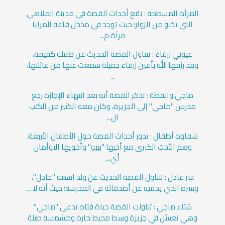
المرآة المسطحة : تقع أحداث القصة في مدينة الملاهي
التي تخلو من الزوار؛ حيث توجد في مدخل قاعه المرايا
مرآة م...
عيوني زرقاء : تتناول القصة الحديث عن طفلة كفيفة،
وقد رزقها الله بأعين زرقاء جميلة سمعت عنها من عائلتها،
...
ماجي والقطة : تذكر القصة أنه بعد انتهاء الإجازة رجع
مدرس "ماجي" إلى الجزيرة، وكان معه الكثير من الكتب
ال...
شقاوة أطفال : تدور أحداث القصة حول الأطفال الأربعة،
وهم الأخت الكبرى مع أخيها "بيبو" وأخويها التوأمان
أي...
سر عادل : تتناول القصة الحديث عن ولد اسمه "عادل"،
وسره الذي يخفيه عن أصدقائه في المدرسة؛ حيث أنه لا ...
شتاء ماجي : تناولت القصة حياة فتاه تدعى "ماجي"
وهي تعيش في جزيرة وسط محيط حارة ومشمسة طيلة