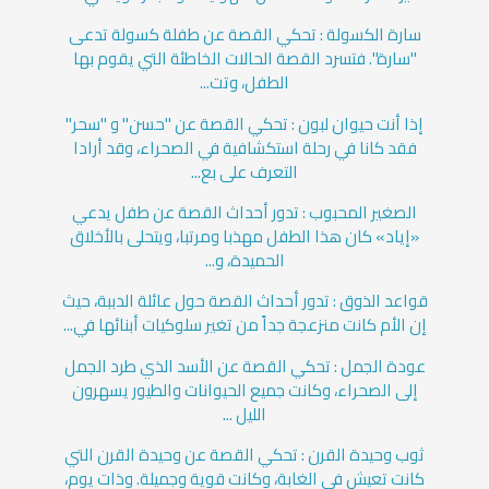
سارة الكسولة : تحكي القصة عن طفلة كسولة تدعى
"سارة". فتسرد القصة الحالات الخاطئة التي يقوم بها
الطفل، وتت...
إذا أنت حيوان لبون : تحكي القصة عن "حسن" و "سحر"
فقد كانا في رحلة استكشافية في الصحراء، وقد أرادا
التعرف على بع...
الصغير المحبوب : تدور أحداث القصة عن طفل يدعي
«إياد» كان هذا الطفل مهذبا ومرتبا، ويتحلى بالأخلاق
الحميدة، و...
قواعد الذوق : تدور أحداث القصة حول عائلة الدببة، حيث
إن الأم كانت منزعجة جداً من تغير سلوكيات أبنائها في...
عودة الجمل : تحكي القصة عن الأسد الذي طرد الجمل
إلى الصحراء، وكانت جميع الحيوانات والطيور يسهرون
الليل ...
ثوب وحيدة القرن : تحكي القصة عن وحيدة القرن التي
كانت تعيش في الغابة، وكانت قوية وجميلة. وذات يوم،