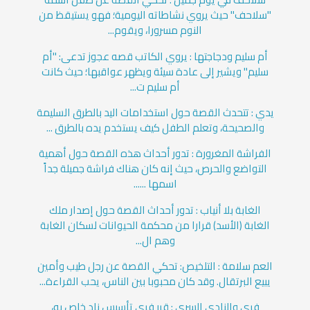
"سلاحف" حيث يروي نشاطاته اليومية؛ فهو يستيقظ من
النوم مسرورا، ويقوم...
أم سليم ودجاجتها : يروي الكاتب قصه عجوز تدعى: "أم
سليم" ويشير إلى عادة سيئة ويظهر عواقبها؛ حيث كانت
أم سليم ت...
يدي : تتحدث القصة حول استخدامات اليد بالطرق السليمة
والصحيحة، وتعلم الطفل كيف يستخدم يده بالطرق ...
الفراشة المغرورة : تدور أحداث هذه القصة حول أهمية
التواضع والحرص، حيث إنه كان هناك فراشة جميلة جداً
اسمها ......
الغابة بلا أنياب : تدور أحداث القصة حول إصدار ملك
الغابة (الأسد) قرارا من محكمة الحيوانات لسكان الغابة
وهم ال...
العم سلامة : التلخيص: تحكي القصة عن رجل طيب وأمين
يبيع البرتقال. وقد كان محبوبا بين الناس، يحب القراءة...
فري والنادي السري : قرر فري تأسيس نادٍ خاصٍ به،