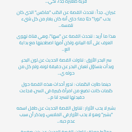
قرية صغيرة جدا، تحي...
غيران.. جداً : تتحدث القصة عن الكلب "ماكس" الذي كان
يحب "نورا" حبًا جما؛ حتى أنه كان يغار من كل شيء
تلمسه...
هذا ما أريد : تتحدث القصة عن "سها"، وهي فتاة تهوى
العزف على آلة البيانو، ولكن أمها اصطحبتها مع بداية
الع...
سر البحر الأزرق : تناولت القصة الحديث عن لون البحر،
وبدأت بتساؤل ثعبان البحر عن حقيقة لونه، ولم كل من
حوله ي...
حينما طارت الكلمات : تدور أحداث هذه القصة حول
كلمات كانت تضيع من امرأة كبيرة في السن، فجاءت
حفيدتها لتسرد لنا م...
بشير لا يحب الأزرار : تتناول القصة الحديث عن طفل اسمه
"بشير" وهو لا يحب الأزرار في الملابس، ويذكر أن سبب
عدم حبه...
حوائط جميلة : تناولت القصة الحديث عن بنت صغيرة