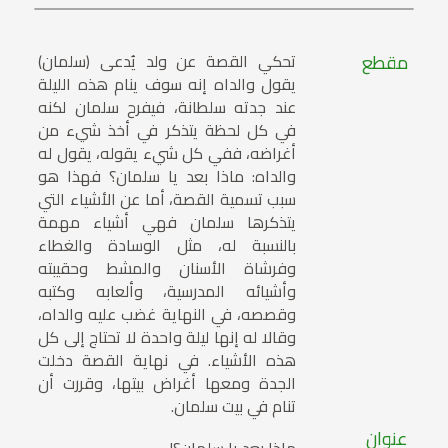
مقطع
تحكي القصة عن ولد يُدعى (سلمان)
يقول والداه إنه سوف ينام هذه الليلة
عند جدته سلطانة، فيفرح سلمان لكنه
في كل لحظة يتذكر في أخذ شيء من
أغراضه، ففي كل شيء يقوله، يقول له
والداه: ماذا بعد يا سلمان؟ فهذا هو
سبب تسمية القصة، أما عن الأشياء التي
يتذكرها سلمان فهي أشياء مهمة
بالنسبة له، مثل الوسادة والغطاء
وفرشاة الأسنان والمشط وحقيبته
وأشيائه المدرسية، وألعابه وكتبه
وقصصه، في النهاية غضب عليه والداه،
وقالا له إنها ليلة واحدة لا تحتاج إلى كل
هذه الأشياء. في نهاية القصة دخلت
الجدة ومعها أغراض بيتها، وقررت أن
تنام في بيت سلمان.
عنوان