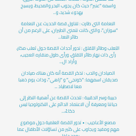
واسمه "عنبر"؛ حيث كان يجوب البحر والمحيط، ويسبح
بهدوء شديد، و...
النعامة التي طارت : تتناول قصة الحديث عن النعامة
"سوزان"، والتي كانت تتمنى الطيران، على الرغم من أن
طائر النعا...
الثعلب وطائر اللقلق : تدور أحداث القصة حول ثعلب مكار،
رأى ذات نهار طائر اللقلق، ورأى طول منقاره العجيب،
وأراد ال...
الصيادان والدب : تذكر القصة أنه كان هناك صيادان
صديقان اسمهما: "كونجي" و "زاهي"، وذات يوم ذهبا
معا لاصطياد ...
حبيبة وسر الحقيبة : تتحدث القصة عن أهمية النظر إلى
حياتنا ومعرفة أن الاعتماد الدائم على التكنولوجيا ليس
ذكاءً،...
مصنع الأعاجيب : • تدور القصة العلمية حول موضوع
مهم ومفيد ويجاوب على كثير من تساؤلات الأطفال عما
يوجد داخل ...