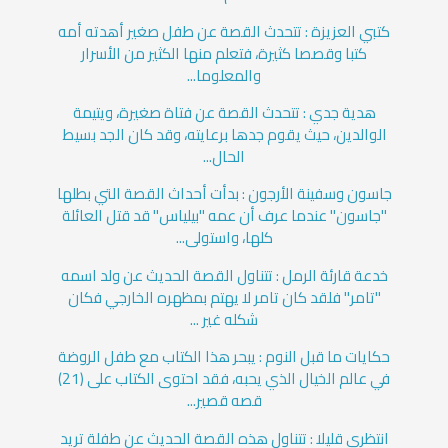
كتبي العزيزة : تتحدث القصة عن طفل صغير أهدته أمه
كتبا وقصصا كثيرة، فتعلم منها الكثير من الأسرار
والمعلوما...
هدية جدي : تتحدث القصة عن فتاة صغيرة، ويتيمة
الوالدين، حيث يقوم جدها برعايته، وقد كان الجد بسيط
الحال...
جاسون وسفينة الأرجون : بدأت أحداث القصة التي بطلها
"جاسون" عندما عرف أن عمه "بيلياس" قد قتل العائلة
كلها، واستولى...
خدعة قارئة الرمل : تتناول القصة الحديث عن ولد اسمه
"تامر" فلقد كان تامر لا يهتم بمظهره الخارجي فكان
شكله غير ...
حكايات ما قبل النوم : يبحر هذا الكتاب مع طفل الروضة
في عالم الخيال الذي يحبه، فقد احتوى الكتاب على (21)
قصه قصير...
انتظري قليلا : تتناول هذه القصة الحديث عن طفلة تريد