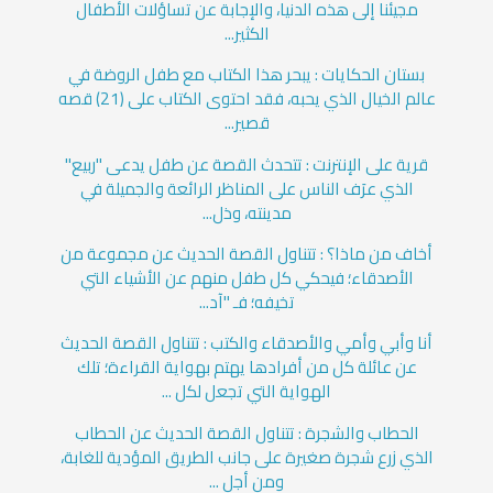
مجيئنا إلى هذه الدنيا، والإجابة عن تساؤلات الأطفال
الكثير...
بستان الحكايات : يبحر هذا الكتاب مع طفل الروضة في
عالم الخيال الذي يحبه، فقد احتوى الكتاب على (21) قصه
قصير...
قرية على الإنترنت : تتحدث القصة عن طفل يدعى "ربيع"
الذي عرَف الناس على المناظر الرائعة والجميلة في
مدينته، وذل...
أخاف من ماذا؟ : تتناول القصة الحديث عن مجموعة من
الأصدقاء؛ فيحكي كل طفل منهم عن الأشياء التي
تخيفه؛ فـ "آد...
أنا وأبي وأمي والأصدقاء والكتب : تتناول القصة الحديث
عن عائلة كل من أفرادها يهتم بهواية القراءة؛ تلك
الهواية التي تجعل لكل ...
الحطاب والشجرة : تتناول القصة الحديث عن الحطاب
الذي زرع شجرة صغيرة على جانب الطريق المؤدية للغابة،
ومن أجل ...