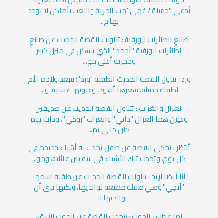
تُدعى "جميلة"، فهي تحب الحرية واللعب بأماكن لا يوجد
بها ج...
صانع الطائرات الورقية : تناولت القصة الحديث عن صانع
الطائرات الورقية "أحمد" الذي يسكن في منزل كبير،
وحجرته أعلى حج...
ورد : تناول القصة الحديث الطفلة "ورد"؛ فبعد ولادة الأم
لطفلة جميلة، شعرها أسود، وعيونها عسلية، و...
العزال والغراب : تتناول القصة الحديث عن صديقين
وفيين هما الغزال "داني" والغراب "روكي"، وذات يوم
كان داني يم...
أنتظر : تحكي القصة عن طفل تحدث له أشياء جديدة في
كل يوم، وتحدث تلك الأشياء في بيته بين عائلته، وحو...
أنا أيضا أريد : تناولت القصة الحديث عن طفلة اسمها
"آنجي" وهي طفلة مطيعة لوالديها، ولكنها ترى أن
والديها لا...
لما عطس الحوت : تتحدث القصة عن الحوت الأزرق،