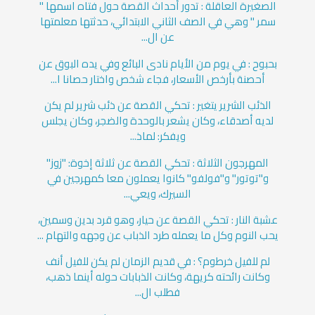
الصغيرة العاقلة : تدور أحداث القصة حول فتاه اسمها "
سمر " وهي في الصف الثاني الابتدائي، حدثتها معلمتها
عن ال...
بحبوح : في يوم من الأيام نادى البائع وفي يده البوق عن
أحصنة بأرخص الأسعار، فجاء شخص واختار حصانا ا...
الذئب الشرير يتغير : تحكي القصة عن ذئب شرير لم يكن
لديه أصدقاء، وكان يشعر بالوحدة والضجر، وكان يجلس
ويفكر: لماذ...
المهرجون الثلاثة : تحكي القصة عن ثلاثة إخوة: "زوز"
و"توتور" و"فولفو" كانوا يعملون معا كمهرجين في
السيرك، ويعي...
عشبة النار : تحكي القصة عن حيار، وهو قرد بدين وسمين،
يحب النوم وكل ما يعمله طرد الذباب عن وجهه والتهام ...
لم للفيل خرطوم؟ : في قديم الزمان لم يكن للفيل أنف
وكانت رائحته كريهة، وكانت الذبابات حوله أينما ذهب،
فطلب ال...