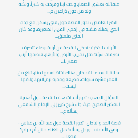
متفائلة تعشق الصغار، ولدت ابنا وفرحت به كثيراً، ولكنه
ولد من دون ذراعين م...
الكنز الغامض : تدور القصة حول فتى يسكن مع جده
الذي يمتلك مكتبة في إحدى القرى الصغيرة، وقد كان
الفتى متعلق...
الأرانب الذكية : تحكي القصة عن أرنبة بيضاء تتصرف
تصرفات سيئة؛ مثل تخريب الأرض والأزهار، فنصحها أرنب
صغير با...
عدالة السماء : لقد كان هناك فتاة اسمها منار، تبلغ من
العمر عشرة سنوات، مطيعة ومحبة لزميلاتها، ولكنها
ليست...
السؤال الصعب : تدور أحداث هذه القصة حول أهمية
التفكير الصحيح، حيث جاء شيخ كبير إلى الإمام الشافعي
يسأله ع...
قصة الحد والباطل : تدور القصة حول عبد الله بن عباس -
رضي الله عنه - ورجل يسأله؛ هل الغناء حلال أم حرام؟
فجعل...