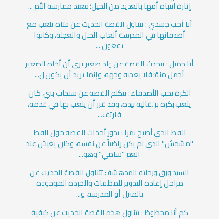
إثارة انتباه أمها بالعديد من الحيل؛ فعند ممارسة الأم ...
أنا أحب جسدي : تتناول القصة الحديث عن فتاة تلعب مع
أصدقائها في المدرسة ألعاب الحبل والعجلة، وكانوا
يقعون ...
أَنا جميل : تتحدث القصة عن ولد صغير يرى أن أخاه الصغير
أجمل منهُ؛ فلا يعجبه وجهه، وإنما يريد أن يكون ل...
الكرة تحب الأصدقاء : تتكلم القصة عن سنجاب بني، كان
يلعب بكرة برتقالية بيده، وقد قرر أن يلعب بها في قدمه،
فارتف...
القط الذي أصبح نمرا : تدور أحداث القصة حول القط
"مشمش" الذي لم يكن راضياً عن نفسه، وكان يعيش عند
العم "سامي" وهو...
السيد ورق ورحلته المدهشة : تتناول القصة الحديث عن
مراحل إعادة التدوير للمخلفات والخردة الموجودة
بالمنزل أو المدرسة، و...
كم أنا محظوظ : تتناول هذه القصة الحديث عن كيفية