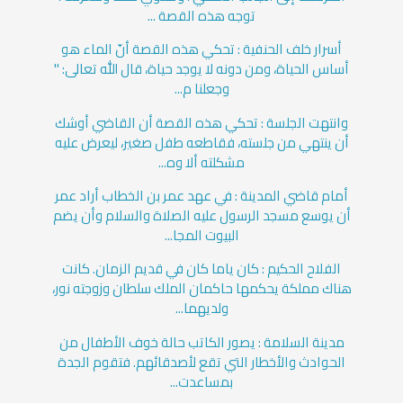
توجه هذه القصة ...
أسرار خلف الحنفية : تحكي هذه القصة أنّ الماء هو
أساس الحياة، ومن دونه لا يوجد حياة، قال الله تعالى: "
وجعلنا م...
وانتهت الجلسة : تحكي هذه القصة أن القاضي أوشك
أن ينتهي من جلسته، فقاطعه طفل صغير، ليعرض عليه
مشكلته ألا وه...
أمام قاضي المدينة : في عهد عمر بن الخطاب أراد عمر
أن يوسع مسجد الرسول عليه الصلاة والسلام وأن يضم
البيوت المجا...
الفلاح الحكيم : كان ياما كان في قديم الزمان. كانت
هناك مملكة يحكمها حاكمان الملك سلطان وزوجته نور،
ولديهما...
مدينة السلامة : يصور ‏الكاتب حالة خوف الأطفال من
الحوادث والأخطار التي تقع لأصدقائهم. ‏فتقوم الجدة
بمساعدت...