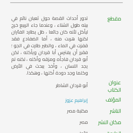
مقطع
تدور أحداث القصة حول ثعبان نائم في
بيته طول الشتاء ، وعندما جاء الربيع خرج
ليأكل لأنه كان جائعا ، ظل يطارد الفئران
لكنها هربت منه ، أما الضفادع فقد
قفزت في الماء ، والطير طارت في الجو ؛
فقرر أن يفترس أبا قردان ويأكله ، لكن
أبو قردان فاجأه ومزقه وأكله ، لكنه لم
يجد اللسان ، وأخذ يبحث في الأرض
وكلما وجد دودة أكلها ، وهكذا.
عنوان
أبو قردان الشاطر
الكتاب
المؤلف
إبراهيم عزوز
الناشر
مكتبة مصر
مكان النشر
مصر