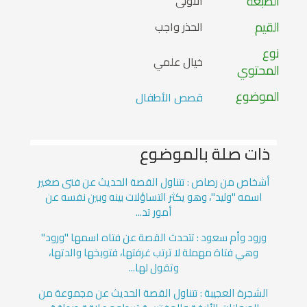
الطبعة
الأولى
القيم
الحذر واجب
نوع
خيال علمي
المحتوي
الموضوع
قصص الأطفال
ذات صلة بالموضوع
أشخاص من رصاص : تتناول القصة الحديث عن فتى صغير
اسمه "وليد"، وهو يكثر التساؤلات بينه وبين نفسه عن
أمور تد...
ورود وأم سعود : تتحدث القصة عن فتاه اسمها "ورود"
وهي فتاة مهملة لا ترتب غرفتها، فتوبخها والدتها،
وتقول لها...
الشجرة العجيبة : تتناول القصة الحديث عن مجموعة من