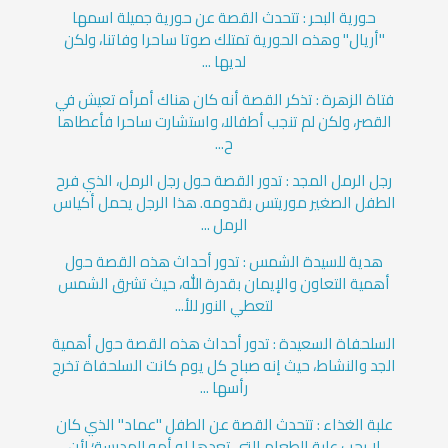
حورية البحر : تتحدث القصة عن حورية جميلة اسمها
"أريال" وهذه الحورية تمتلك صوتا ساحرا وفاتنا، ولكن
لديها ...
فتاة الزهرة : تذكر القصة أنه كان هناك أمرأه تعيش في
القصر، ولكن لم تنجب أطفالا، واستشارت ساحرا فأعطاها
ح...
رجل الرمل المجد : تدور القصة حول رجل الرمل، الذي فرح
الطفل الصغير موريتس بقدومه. هذا الرجل يحمل أكياس
الرمل ...
هدية للسيدة الشمس : تدور أحداث هذه القصة حول
أهمية التعاون والإيمان بقدرة الله، حيث تشرق الشمس
لتعطي النور للأ...
السلحفاة السعيدة : تدور أحداث هذه القصة حول أهمية
الجد والنشاط، حيث إنه صباح كل يوم كانت السلحفاة تخرج
رأسها ...
علبة الغذاء : تتحدث القصة عن الطفل "عماد" الذي كان
لا يحب علبة الطعام التي تعدها له أمه للمدرسة؛ لأن