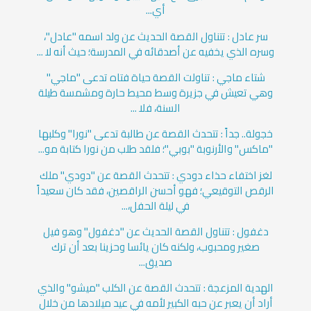
أي...
سر عادل : تتناول القصة الحديث عن ولد اسمه "عادل"،
وسره الذي يخفيه عن أصدقائه في المدرسة؛ حيث أنه لا ...
شتاء ماجي : تناولت القصة حياة فتاه تدعى "ماجي"
وهي تعيش في جزيرة وسط محيط حارة ومشمسة طيلة
السنة، فلا ...
خجولة.. جداً : تتحدث القصة عن طالبة تدعى "نورا" وكلبها
"ماكس" والأرنوبة "بوبي"؛ فلقد طلب من نورا كتابة مو...
لغز اختفاء حذاء دودي : تتحدث القصة عن "دودي" ملك
الرقص التوقيعي؛ فهو أحسن الراقصين، فقد كان سعيداً
في ليلة الحفل،...
دغفول : تتناول القصة الحديث عن "دغفول" وهو فيل
صغير ومحبوب، ولكنه كان يائسا وحزينا بعد أن ترك
صديق...
الهدية المزعجة : تتحدث القصة عن الكلب "ميشو" والذي
أراد أن يعبر عن حبه الكبير لأمه في عيد ميلادها من خلال