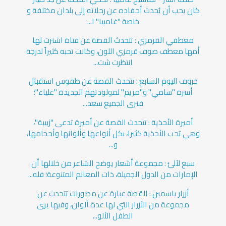
كان يحب أن يُحدث أحفاده عن رحلاته إلى بلدان مختلفة و
خاصة "غامبيا" ا...
معطفي القرمزي : تتحدث القصة عن فتاة اشترت لها
أمها معطف صوف قرمزي اللون، وكانت تحبه كثيراً لدرجة
انتظرت شت...
خروف اليوم السابع : تتحدث القصة عن طقوس استقبال
أسرة "سامي" و"مريم" لمولودتهم الجديدة "علياء"؛
فنرى الجميع سعد...
أميرة الأحذية : تتحدث القصة عن أميرة تدعى "زبيبة"،
وهي تحب الأحذية كثيرا، بكل أنواعها وألوانها وأحجامها،
و...
سبع لآلئ : مجموعة أشعار يوضح الشاعر من خلالها أن
الإمارات من الدول الجميلة، ذات المعالم المتنوعة؛ فله...
أزرار ياسمين : القصة عبارة عن مصورات تتحدث عن
مجموعة من الأزرار التي لها عدة ألوان، وفيها يرى
الطفل الألو...