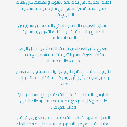
أحلام المدينة : في بلدة تعج بالتلوث والضجيج، كان هناك
طفل اسمه "نمير" يمشي في شارع مزدحم يستغرقه
الضجيج، ف...
السباق العجيب : التلخيص: تحكي القصة عن سباق بين
الضفدع والسلحفاة حيث شارك الثعبان والسحلية
والسنجاب والفر...
قبعتي عشٌ للعصافير : تتحدث القصة عن فصل الربيع،
وفتاة صغيرة اسمها "ديمة" حيث تتكلم مع فصل
الخريف، طالبة منه ألا...
طارق يحب أباه : يتكلم طارق عن والده، فيقول إنه يعمل
بجد ويتعب من أجل أن يوفر كل ما تحتاجه عائلته، وإنه
يحب...
زامار سيد المراعي : تحكي القصة عن راع اسمه "زامار"
كان يخرج كل يوم مع قطيعه وعنزته الرقطاء للرعي.
وذات يوم، خر...
الوعل المغرور : تحكي القصة عن وعل صغير يعيش في
الغابة. وفي يوم من الأيام، رأى نفسه على صفحة الماء