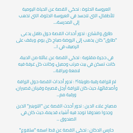
العروسة الحلوة : تحكي القصة عن الحياة اليومية
للأطفال، التي تتجسد في العروسة الحلوة، التي تذهب
إلى المدرسة،...
طارق والشارع : تدور أحداث القصة حول طفل يدعى
"طارق" كان يذهب إلى الروضة صباح كل يوم، ويقف على
الرصيف في ا...
في حجرة مقلوبة : تحكي القصة عن عائلة من الدببة،
كانت تسكن في بيت مرتب وجميل، وكانت كل غرفة فيه
لامعة وبراقة...
لم للزرافة رقبة طويلة؟! : تدور أحداث القصة حول الزرافة
وأصدقائها، حيث كان للزرافة أرجل قصيرة وقرنان قصيران،
ورقبة مم...
مصباح علاء الدين : تدور أحدث القصة عن "التوينيز" الذين
وجدوا صندوقا توجد فيه أشياء قديمة، حيث كان في
الصندوق ...
حارس الدكان : تحكي القصة عن قط اسمه "سلفوع"