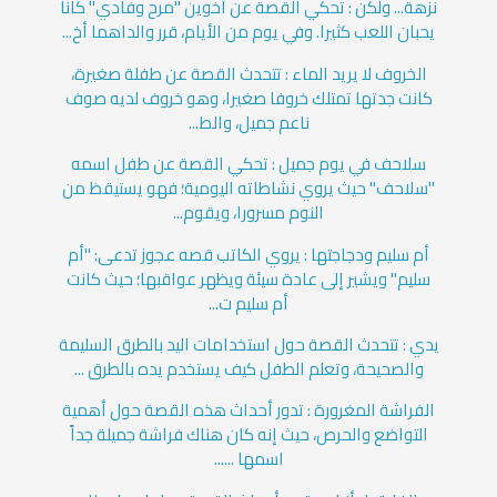
نزهة... ولكن : تحكي القصة عن أخوين "مرح وفادي" كانا
يحبان اللعب كثيرا. وفي يوم من الأيام، قرر والداهما أخ...
الخروف لا يريد الماء : تتحدث القصة عن طفلة صغيرة،
كانت جدتها تمتلك خروفا صغيرا، وهو خروف لديه صوف
ناعم جميل، والط...
سلاحف في يوم جميل : تحكي القصة عن طفل اسمه
"سلاحف" حيث يروي نشاطاته اليومية؛ فهو يستيقظ من
النوم مسرورا، ويقوم...
أم سليم ودجاجتها : يروي الكاتب قصه عجوز تدعى: "أم
سليم" ويشير إلى عادة سيئة ويظهر عواقبها؛ حيث كانت
أم سليم ت...
يدي : تتحدث القصة حول استخدامات اليد بالطرق السليمة
والصحيحة، وتعلم الطفل كيف يستخدم يده بالطرق ...
الفراشة المغرورة : تدور أحداث هذه القصة حول أهمية
التواضع والحرص، حيث إنه كان هناك فراشة جميلة جداً
اسمها ......