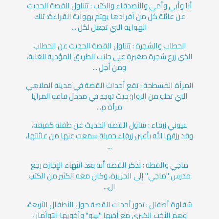
أنا وأبي وأمي والأصدقاء والكتب : تتناول القصة الحديث
عن عائلة كل من أفرادها يهتم بهواية القراءة؛ تلك
الهواية التي تجعل لكل ...
الحطاب والشجرة : تتناول القصة الحديث عن الحطاب
الذي زرع شجرة صغيرة على جانب الطريق المؤدية للغابة،
ومن أجل ...
المرآة المسطحة : تقع أحداث القصة في مدينة الملاهي
التي تخلو من الزوار؛ حيث توجد في مدخل قاعه المرايا
مرآة م...
عيوني زرقاء : تتناول القصة الحديث عن طفلة كفيفة،
وقد رزقها الله بأعين زرقاء جميلة سمعت عنها من عائلتها،
...
ماجي والقطة : تذكر القصة أنه بعد انتهاء الإجازة رجع
مدرس "ماجي" إلى الجزيرة، وكان معه الكثير من الكتب
ال...
شقاوة أطفال : تدور أحداث القصة حول الأطفال الأربعة،
وهم الأخت الكبرى مع أخيها "بيبو" وأخويها التوأمان