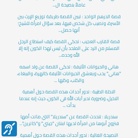
عاملاً بنصيحة ال...
قصة الدرهم الواحد : تبين القصة طريقة توزيع الإرث بين
الأسرة، وتصيب كل شخص فيها، بعد سؤال امرأة للشيخ؛
أنها حصل...
قصة القارب العجيب : تحكي القصة كيف استطاع الرجل
المسلم من الرد على الملحد بأن ليس لهذا الكون إله إلا
الله وحده...
هاني والحيوانات الأليفة : تحكى القصة عن ولد اسمه
"هاني" يحب ويعشق الحيوانات الأليفة كالهرة، والببغاء،
والكلب، وكلها ...
النخلة الطيبة : تدور أحداث هذه القصة حول أهمية
النخيل، وضرورة تدبر آيات الله في الكون، حيث إنه عندما
بدأت ...
سندريلا : تتحدث القصة عن "سندريلا" التي ماتت أمها
فتزوج أبوها من امرأة لديها ابنتان "جيني" و"كاترين"...
النصيحة الغالية : تدور أحداث هذه القصة حول أهمية