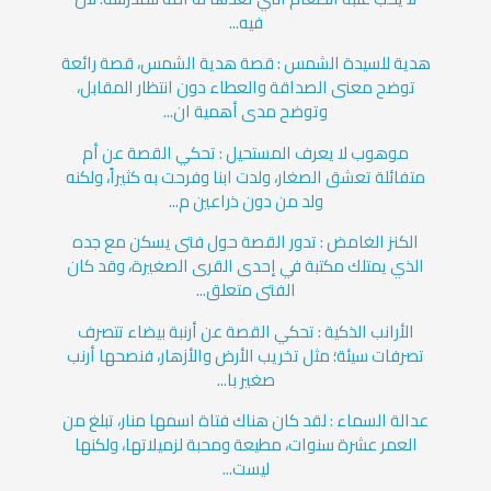
فيه...
هدية للسيدة الشمس : قصة هدية الشمس، قصة رائعة
توضح معنى الصداقة والعطاء دون انتظار المقابل،
وتوضح مدى أهمية ان...
موهوب لا يعرف المستحيل : تحكي القصة عن أم
متفائلة تعشق الصغار، ولدت ابنا وفرحت به كثيراً، ولكنه
ولد من دون ذراعين م...
الكنز الغامض : تدور القصة حول فتى يسكن مع جده
الذي يمتلك مكتبة في إحدى القرى الصغيرة، وقد كان
الفتى متعلق...
الأرانب الذكية : تحكي القصة عن أرنبة بيضاء تتصرف
تصرفات سيئة؛ مثل تخريب الأرض والأزهار، فنصحها أرنب
صغير با...
عدالة السماء : لقد كان هناك فتاة اسمها منار، تبلغ من
العمر عشرة سنوات، مطيعة ومحبة لزميلاتها، ولكنها
ليست...