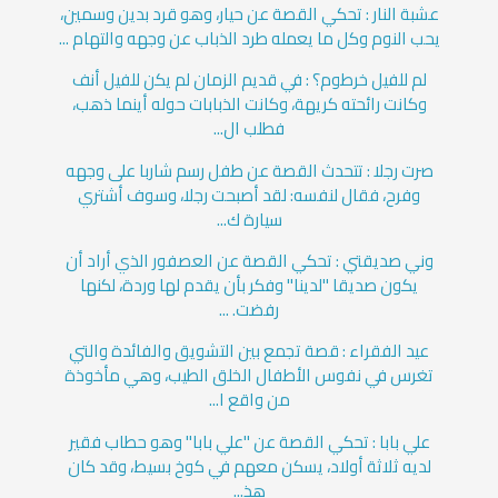
عشبة النار : تحكي القصة عن حيار، وهو قرد بدين وسمين،
يحب النوم وكل ما يعمله طرد الذباب عن وجهه والتهام ...
لم للفيل خرطوم؟ : في قديم الزمان لم يكن للفيل أنف
وكانت رائحته كريهة، وكانت الذبابات حوله أينما ذهب،
فطلب ال...
صرت رجلا : تتحدث القصة عن طفل رسم شاربا على وجهه
وفرح، فقال لنفسه: لقد أصبحت رجلا، وسوف أشتري
سيارة ك...
وني صديقتي : تحكي القصة عن العصفور الذي أراد أن
يكون صديقا "لدينا" وفكر بأن يقدم لها وردة، لكنها
رفضت. ...
عيد الفقراء : قصة تجمع بين التشويق والفائدة والتي
تغرس في نفوس الأطفال الخلق الطيب، وهي مأخوذة
من واقع ا...
علي بابا : تحكي القصة عن "علي بابا" وهو حطاب فقير
لديه ثلاثة أولاد، يسكن معهم في كوخ بسيط، وقد كان
هذ...