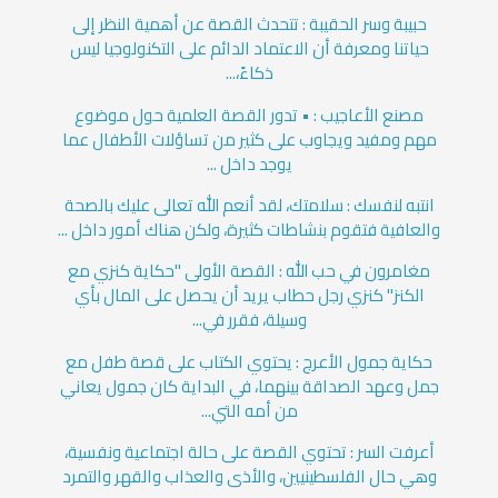
حبيبة وسر الحقيبة : تتحدث القصة عن أهمية النظر إلى
حياتنا ومعرفة أن الاعتماد الدائم على التكنولوجيا ليس
ذكاءً،...
مصنع الأعاجيب : • تدور القصة العلمية حول موضوع
مهم ومفيد ويجاوب على كثير من تساؤلات الأطفال عما
يوجد داخل ...
انتبه لنفسك : سلامتك، لقد أنعم الله تعالى عليك بالصحة
والعافية فتقوم بنشاطات كثيرة، ولكن هناك أمور داخل ...
مغامرون في حب الله : القصة الأولى "حكاية كنزي مع
الكنز" كنزي رجل حطاب يريد أن يحصل على المال بأي
وسيلة، فقرر في...
حكاية جمول الأعرج : يحتوي الكتاب على قصة طفل مع
جمل وعهد الصداقة بينهما، في البداية كان جمول يعاني
من أمه التي...
أعرفت السر : تحتوي القصة على حالة اجتماعية ونفسية،
وهي حال الفلسطينيين، والأذى والعذاب والقهر والتمرد