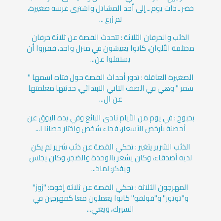
خضر ـ ذات يوم ـ إلى أحد المشاتل واشترى غرسة صغيرة،
ثم زرع ...
الذئب والخرفان الثلاثة : تتحدث القصة عن ثلاثة خرفان
مختلفة الألوان، كانوا يعيشون في منزل واحد، فقرروا أن
يستقلوا عن...
الصغيرة العاقلة : تدور أحداث القصة حول فتاه اسمها "
سمر " وهي في الصف الثاني الابتدائي، حدثتها معلمتها
عن ال...
بحبوح : في يوم من الأيام نادى البائع وفي يده البوق عن
أحصنة بأرخص الأسعار، فجاء شخص واختار حصانا ا...
الذئب الشرير يتغير : تحكي القصة عن ذئب شرير لم يكن
لديه أصدقاء، وكان يشعر بالوحدة والضجر، وكان يجلس
ويفكر: لماذ...
المهرجون الثلاثة : تحكي القصة عن ثلاثة إخوة: "زوز"
و"توتور" و"فولفو" كانوا يعملون معا كمهرجين في
السيرك، ويعي...