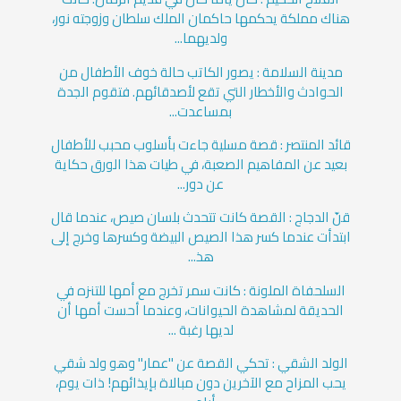
هناك مملكة يحكمها حاكمان الملك سلطان وزوجته نور،
ولديهما...
مدينة السلامة : يصور ‏الكاتب حالة خوف الأطفال من
الحوادث والأخطار التي تقع لأصدقائهم. ‏فتقوم الجدة
بمساعدت...
قائد المنتصر : قصة مسلية جاءت بأسلوب محبب للأطفال
بعيد عن المفاهيم الصعبة، في طيات هذا الورق حكاية
عن دور...
قنّ الدجاج : القصة كانت تتحدث بلسان صيص، عندما قال
ابتدأت عندما كسر هذا الصيص البيضة وكسرها وخرج إلى
هذ...
السلحفاة الملونة : كانت سمر تخرج مع أمها للتنزه في
الحديقة لمشاهدة الحيوانات، وعندما أحست أمها أن
لديها رغبة ...
الولد الشقي : تحكي القصة عن "عمار" وهو ولد شقي
يحب المزاح مع الآخرين دون مبالاة بإيذائهم! ذات يوم،