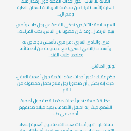
الغابة بلا أنياب : تدور أحداث القصة حول إصدار ملك
الغابة (الأسد) قرارا من محكمة الحيوانات لسكان الغابة
وهم ال...
العم سلامة : التلخيص: تحكي القصة عن رجل طيب وأمين
يبيع البرتقال. وقد كان محبوبا بين الناس، يحب القراءة...
فري والنادي السري : قرر فري تأسيس نادٍ خاصٍ به،
وأسماه: (النادي السري) مع مجموعة من أصدقائه،
وعندما طلبت القند...
توتور الطائش :
حكم عقلك : تدور أحداث هذه القصة حول أهمية العقل،
حيث إنه يحكى أن منصوراً رجل فلاح يحمل محصوله من
القم...
حكاية شمعة : تدور أحداث هذه القصة حول أهمية
الشمع، حيث إنه احتفل الأصدقاء بعيد ميلاد صديقهم
أحمد، على ط...
حفلة بابا : تدور أحداث هذه القصة حول أهمية إسعاد
الآخرين، حيث إن سوسن وأحمد وسامية، أخ وأختان، وفي