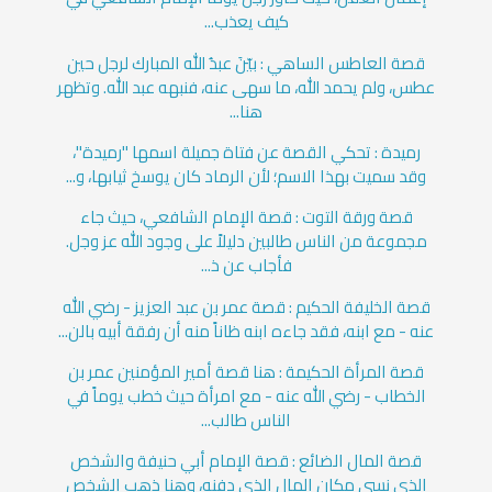
كيف يعذب...
قصة العاطس الساهي : بيّنَ عبدُ الله المبارك لرجل حين
عطس، ولم يحمد الله، ما سهى عنه، فنبهه عبد الله. وتظهر
هنا...
رميدة : تحكي القصة عن فتاة جميلة اسمها "رميدة"،
وقد سميت بهذا الاسم؛ لأن الرماد كان يوسخ ثيابها، و...
قصة ورقة التوت : قصة الإمام الشافعي، حيث جاء
مجموعة من الناس طالبين دليلاً على وجود الله عز وجل.
فأجاب عن ذ...
قصة الخليفة الحكيم : قصة عمر بن عبد العزيز - رضي الله
عنه - مع ابنه، فقد جاءه ابنه ظاناً منه أن رفقة أبيه بالن...
قصة المرأة الحكيمة : هنا قصة أمير المؤمنين عمر بن
الخطاب - رضي الله عنه - مع امرأة حيث خطب يوماً في
الناس طالب...
قصة المال الضائع : قصة الإمام أبي حنيفة والشخص
الذي نسي مكان المال الذي دفنه، وهنا ذهب الشخص