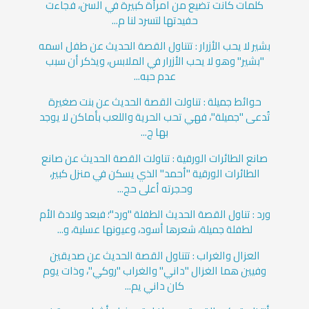
كلمات كانت تضيع من امرأة كبيرة في السن، فجاءت
حفيدتها لتسرد لنا م...
بشير لا يحب الأزرار : تتناول القصة الحديث عن طفل اسمه
"بشير" وهو لا يحب الأزرار في الملابس، ويذكر أن سبب
عدم حبه...
حوائط جميلة : تناولت القصة الحديث عن بنت صغيرة
تُدعى "جميلة"، فهي تحب الحرية واللعب بأماكن لا يوجد
بها ج...
صانع الطائرات الورقية : تناولت القصة الحديث عن صانع
الطائرات الورقية "أحمد" الذي يسكن في منزل كبير،
وحجرته أعلى حج...
ورد : تناول القصة الحديث الطفلة "ورد"؛ فبعد ولادة الأم
لطفلة جميلة، شعرها أسود، وعيونها عسلية، و...
العزال والغراب : تتناول القصة الحديث عن صديقين
وفيين هما الغزال "داني" والغراب "روكي"، وذات يوم
كان داني يم...