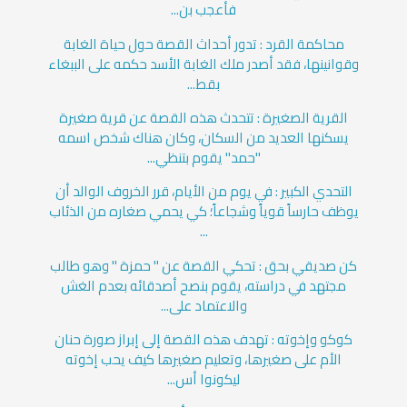
فأعجب بن...
محاكمة القرد : تدور أحداث القصة حول حياة الغابة
وقوانينها، فقد أصدر ملك الغابة الأسد حكمه على الببغاء
بقط...
القرية الصغيرة : تتحدث هذه القصة عن قرية صغيرة
يسكنها العديد من السكان، وكان هناك شخص اسمه
"حمد" يقوم بتنظي...
التحدي الكبير : في يوم من الأيام، قرر الخروف الوالد أن
يوظف حارساً قوياً وشجاعاً؛ كي يحمي صغاره من الذئاب
...
كن صديقي بحق : تحكي القصة عن " حمزة " وهو طالب
مجتهد في دراسته، يقوم بنصح أصدقائه بعدم الغش
والاعتماد على...
كوكو وإخوته : تهدف هذه القصة إلى إبراز صورة حنان
الأم على صغيرها، وتعليم صغيرها كيف يحب إخوته
ليكونوا أس...