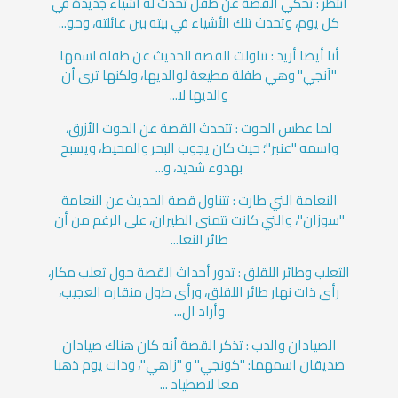
أنتظر : تحكي القصة عن طفل تحدث له أشياء جديدة في
كل يوم، وتحدث تلك الأشياء في بيته بين عائلته، وحو...
أنا أيضا أريد : تناولت القصة الحديث عن طفلة اسمها
"آنجي" وهي طفلة مطيعة لوالديها، ولكنها ترى أن
والديها لا...
لما عطس الحوت : تتحدث القصة عن الحوت الأزرق،
واسمه "عنبر"؛ حيث كان يجوب البحر والمحيط، ويسبح
بهدوء شديد، و...
النعامة التي طارت : تتناول قصة الحديث عن النعامة
"سوزان"، والتي كانت تتمنى الطيران، على الرغم من أن
طائر النعا...
الثعلب وطائر اللقلق : تدور أحداث القصة حول ثعلب مكار،
رأى ذات نهار طائر اللقلق، ورأى طول منقاره العجيب،
وأراد ال...
الصيادان والدب : تذكر القصة أنه كان هناك صيادان
صديقان اسمهما: "كونجي" و "زاهي"، وذات يوم ذهبا
معا لاصطياد ...