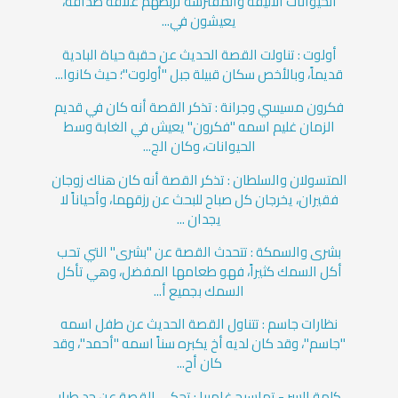
الحيوانات الأليفة والمفترسة تربطهم علاقة صداقة،
يعيشون في...
أولوت : تناولت القصة الحديث عن حقبة حياة البادية
قديماً، وبالأخص سكان قبيلة جبل "أولوت"؛ حيث كانوا...
فكرون مسيسي وجرانة : تذكر القصة أنه كان في قديم
الزمان غليم اسمه "فكرون" يعيش في الغابة وسط
الحيوانات، وكان الج...
المتسولان والسلطان : تذكر القصة أنه كان هناك زوجان
فقيران، يخرجان كل صباح للبحث عن رزقهما، وأحياناً لا
يجدان ...
بشرى والسمكة : تتحدث القصة عن "بشرى" التي تحب
أكل السمك كثيراً، فهو طعامها المفضل، وهي تأكل
السمك بجميع أ...
نظارات جاسم : تتناول القصة الحديث عن طفل اسمه
"جاسم"، وقد كان لديه أخ يكبره سناً اسمه "أحمد"، وقد
كان أح...
كلمة السر - تماسيح غامبيا : تحكي القصة عن جد طيار