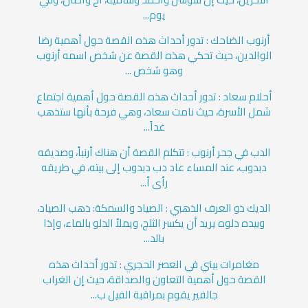
يوم...
أرنوب الضاحك : تدور أحداث هذه القصة حول أهمية رضا
الوالدين، حيث تحكي هذه القصة عن شخص اسمه أرنوب
وهو شخص ...
أحلام سعاد : تدور أحداث هذه القصة حول أهمية اجتماع
شمل الأسرة، حيث نامت سعاد، وهي فرحة بأنها ستذهب
غداً...
الدب في جحر أرنوب : تتكلم القصة أن هناك أرنباً، وصديقه
دبدوب، عند المساء عاد دب دبدوب إلى بيته، في طريقه
رأى أ...
الديك ذو العرف الذهبي : الصياد والسمكة: ذهب الصياد،
وبيده دلوه يريد أن يكسر الثلج، ويملأ الدلو بالماء، وإذا
بالد...
مغامرات بيني في العصر الحجري : تدور أحداث هذه
القصة حول أهمية التعاون والصداقة، حيث إن الغراب
جالفير يقوم بمراقبة الفيل ب...