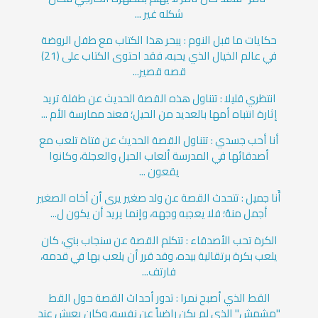
شكله غير ...
حكايات ما قبل النوم : يبحر هذا الكتاب مع طفل الروضة
في عالم الخيال الذي يحبه، فقد احتوى الكتاب على (21)
قصه قصير...
انتظري قليلا : تتناول هذه القصة الحديث عن طفلة تريد
إثارة انتباه أمها بالعديد من الحيل؛ فعند ممارسة الأم ...
أنا أحب جسدي : تتناول القصة الحديث عن فتاة تلعب مع
أصدقائها في المدرسة ألعاب الحبل والعجلة، وكانوا
يقعون ...
أَنا جميل : تتحدث القصة عن ولد صغير يرى أن أخاه الصغير
أجمل منهُ؛ فلا يعجبه وجهه، وإنما يريد أن يكون ل...
الكرة تحب الأصدقاء : تتكلم القصة عن سنجاب بني، كان
يلعب بكرة برتقالية بيده، وقد قرر أن يلعب بها في قدمه،
فارتف...
القط الذي أصبح نمرا : تدور أحداث القصة حول القط
"مشمش" الذي لم يكن راضياً عن نفسه، وكان يعيش عند