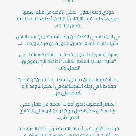
أراد ...
جودي وحبة الفول : تحكي القصة عن فتاة اسمها
"جودي" كانت تحب النباتات والزراعة، أعطاها والدها حبة
الفول لزراعت...
في البيت : تحكي القصة عن ولد اسمه "كريم" يحبه الناس
كثيرا، نظرا لسلوكه الحسن، فهو يصحو مبكرا، ويصلي ا...
سارة الكسولة : تحكي القصة عن طفلة كسولة تدعى
"سارة". فتسرد القصة الحالات الخاطئة التي يقوم بها
الطفل، وتت...
إذا أنت حيوان لبون : تحكي القصة عن "حسن" و "سحر"
فقد كانا في رحلة استكشافية في الصحراء، وقد أرادا
التعرف على بع...
الصغير المحبوب : تدور أحداث القصة عن طفل يدعي
«إياد» كان هذا الطفل مهذبا ومرتبا، ويتحلى بالأخلاق
الحميدة، و...
قواعد الذوق : تدور أحداث القصة حول عائلة الدببة، حيث
إن الأم كانت منزعجة جداً من تغير سلوكيات أبنائها في...