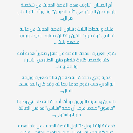
أم الصبيان : تناولت هذه القصة الحديث عن شخصية
رئيسية من الجن؛ وهي "أم الصبيان"، وتدور أحداثها على
مر ال...
علياء والقطط الثلاث : تتناول القصة الحديث عن عائلة
"سامي" و"مريم" اللذين ينتظران مولودا جديدا، ويوجد
عندهم ثلاث ...
كتبي العزيزة : تتحدث القصة عن طفل صغير أهدته أمه
كتبا وقصصا كثيرة، فتعلم منها الكثير من الأسرار
والمعلوما...
هدية جدي : تتحدث القصة عن فتاة صغيرة، ويتيمة
الوالدين، حيث يقوم جدها برعايته، وقد كان الجد بسيط
الحال...
جاسون وسفينة الأرجون : بدأت أحداث القصة التي بطلها
"جاسون" عندما عرف أن عمه "بيلياس" قد قتل العائلة
كلها، واستولى...
خدعة قارئة الرمل : تتناول القصة الحديث عن ولد اسمه
"تامر" فلقد كان تامر لا يهتم بمظهره الخارجي فكان