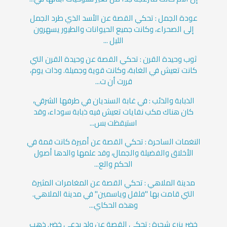
عودة الجمل : تحكي القصة عن الأسد الذي طرد الجمل
إلى الصحراء، وكانت جميع الحيوانات والطيور يسهرون
الليل ...
ثوب وحيدة القرن : تحكي القصة عن وحيدة القرن التي
كانت تعيش في الغابة، وكانت قوية وجميلة. وذات يوم،
قررت أن ت...
الذبابة والذئب : في غابة السنديان في طرفها الشرقي،
كان هناك مكب نفايات تعيش فيه ذبابة سوداء، وقد
استيقظت بس...
النغمات الساحرة : تحكي القصة عن أميرة كانت قمة في
الأخلاق والفضيلة والجمال، وقد علمها والدها أصول
الحكم والع...
مدينة الملاهي : تحكي القصة عن المغامرات المثيرة
التي قامت بها "فلفل وياسمين" في مدينة الملاهي.
وهذه الحكاي...
خضر يزرع شجرة : تحكي القصة عن ولد يدعى خضر. ذهب