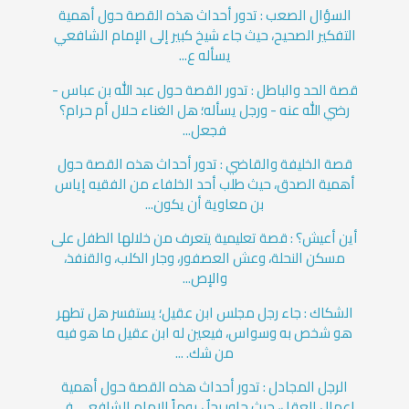
السؤال الصعب : تدور أحداث هذه القصة حول أهمية
التفكير الصحيح، حيث جاء شيخ كبير إلى الإمام الشافعي
يسأله ع...
قصة الحد والباطل : تدور القصة حول عبد الله بن عباس -
رضي الله عنه - ورجل يسأله؛ هل الغناء حلال أم حرام؟
فجعل...
قصة الخليفة والقاضي : تدور أحداث هذه القصة حول
أهمية الصدق، حيث طلب أحد الخلفاء من الفقيه إياس
بن معاوية أن يكون...
أين أعيش؟ : قصة تعليمية يتعرف من خلالها الطفل على
مسكن النحلة، وعش العصفور، وجار الكلب، والقنفذ،
والإص...
الشكاك : جاء رجل مجلس ابن عقيل؛ يستفسر هل تطهر
هو شخص به وسواس، فيعين له ابن عقيل ما هو فيه
من شك. ...
الرجل المجادل : تدور أحداث هذه القصة حول أهمية
إعمال العقل، حيث حاور رجلٌ يوماً الإمام الشافعي في