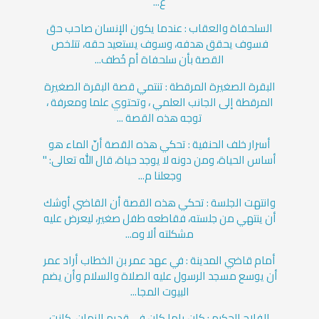
ع...
السلحفاة والعقاب : عندما يكون الإنسان صاحب حق
فسوف يحقق هدفه، وسوف يستعيد حقه، تتلخص
القصة بأن سلحفاة أم خُطف...
البقرة الصغيرة المرقطة : تنتمي قصة البقرة الصغيرة
المرقطة إلى الجانب العلمي ، وتحتوي علما ومعرفة ،
توجه هذه القصة ...
أسرار خلف الحنفية : تحكي هذه القصة أنّ الماء هو
أساس الحياة، ومن دونه لا يوجد حياة، قال الله تعالى: "
وجعلنا م...
وانتهت الجلسة : تحكي هذه القصة أن القاضي أوشك
أن ينتهي من جلسته، فقاطعه طفل صغير، ليعرض عليه
مشكلته ألا وه...
أمام قاضي المدينة : في عهد عمر بن الخطاب أراد عمر
أن يوسع مسجد الرسول عليه الصلاة والسلام وأن يضم
البيوت المجا...
الفلاح الحكيم : كان ياما كان في قديم الزمان. كانت