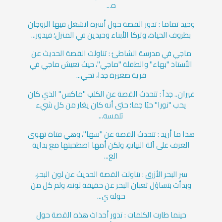
ه...
وحيد تماما : تدور القصة حول أسرة انشغل فيها الزوجان
بظروف الحياة، وتركا الأبناء وحيدين في المنزل؛ فيدور...
ماجي في مدرسة الشاطئ : تناولت القصة الحديث عن
الأستاذ "بهاء" والطفلة "ماجي"، حيث تعيش ماجي في
قرية صغيرة جدا، تحي...
غيران.. جداً : تتحدث القصة عن الكلب "ماكس" الذي كان
يحب "نورا" حبًا جما؛ حتى أنه كان يغار من كل شيء
تلمسه...
هذا ما أريد : تتحدث القصة عن "سها"، وهي فتاة تهوى
العزف على آلة البيانو، ولكن أمها اصطحبتها مع بداية
الع...
سر البحر الأزرق : تناولت القصة الحديث عن لون البحر،
وبدأت بتساؤل ثعبان البحر عن حقيقة لونه، ولم كل من
حوله ي...
حينما طارت الكلمات : تدور أحداث هذه القصة حول