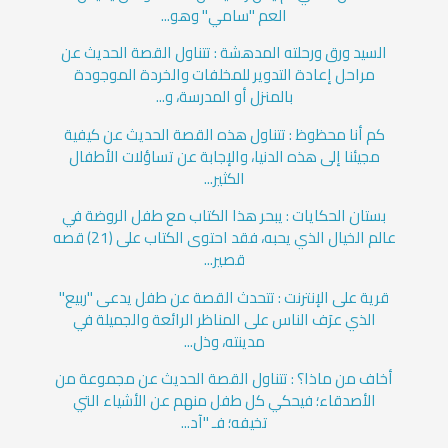
العم "سامي" وهو...
السيد ورق ورحلته المدهشة : تتناول القصة الحديث عن
مراحل إعادة التدوير للمخلفات والخردة الموجودة
بالمنزل أو المدرسة، و...
كم أنا محظوظ : تتناول هذه القصة الحديث عن كيفية
مجيئنا إلى هذه الدنيا، والإجابة عن تساؤلات الأطفال
الكثير...
بستان الحكايات : يبحر هذا الكتاب مع طفل الروضة في
عالم الخيال الذي يحبه، فقد احتوى الكتاب على (21) قصه
قصير...
قرية على الإنترنت : تتحدث القصة عن طفل يدعى "ربيع"
الذي عرَف الناس على المناظر الرائعة والجميلة في
مدينته، وذل...
أخاف من ماذا؟ : تتناول القصة الحديث عن مجموعة من
الأصدقاء؛ فيحكي كل طفل منهم عن الأشياء التي
تخيفه؛ فـ "آد...