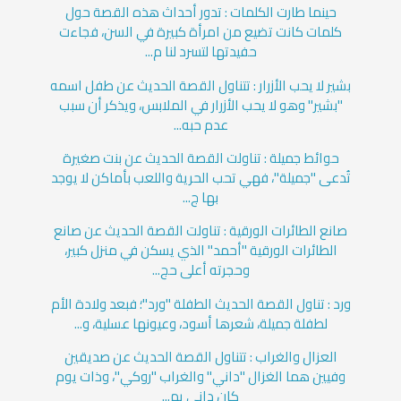
حينما طارت الكلمات : تدور أحداث هذه القصة حول
كلمات كانت تضيع من امرأة كبيرة في السن، فجاءت
حفيدتها لتسرد لنا م...
بشير لا يحب الأزرار : تتناول القصة الحديث عن طفل اسمه
"بشير" وهو لا يحب الأزرار في الملابس، ويذكر أن سبب
عدم حبه...
حوائط جميلة : تناولت القصة الحديث عن بنت صغيرة
تُدعى "جميلة"، فهي تحب الحرية واللعب بأماكن لا يوجد
بها ج...
صانع الطائرات الورقية : تناولت القصة الحديث عن صانع
الطائرات الورقية "أحمد" الذي يسكن في منزل كبير،
وحجرته أعلى حج...
ورد : تناول القصة الحديث الطفلة "ورد"؛ فبعد ولادة الأم
لطفلة جميلة، شعرها أسود، وعيونها عسلية، و...
العزال والغراب : تتناول القصة الحديث عن صديقين
وفيين هما الغزال "داني" والغراب "روكي"، وذات يوم
كان داني يم...