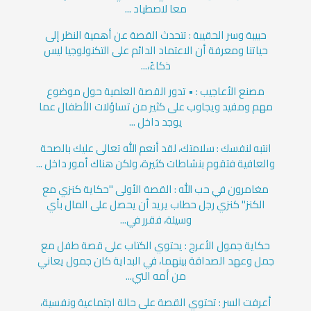
معا لاصطياد ...
حبيبة وسر الحقيبة : تتحدث القصة عن أهمية النظر إلى
حياتنا ومعرفة أن الاعتماد الدائم على التكنولوجيا ليس
ذكاءً،...
مصنع الأعاجيب : • تدور القصة العلمية حول موضوع
مهم ومفيد ويجاوب على كثير من تساؤلات الأطفال عما
يوجد داخل ...
انتبه لنفسك : سلامتك، لقد أنعم الله تعالى عليك بالصحة
والعافية فتقوم بنشاطات كثيرة، ولكن هناك أمور داخل ...
مغامرون في حب الله : القصة الأولى "حكاية كنزي مع
الكنز" كنزي رجل حطاب يريد أن يحصل على المال بأي
وسيلة، فقرر في...
حكاية جمول الأعرج : يحتوي الكتاب على قصة طفل مع
جمل وعهد الصداقة بينهما، في البداية كان جمول يعاني
من أمه التي...
أعرفت السر : تحتوي القصة على حالة اجتماعية ونفسية،