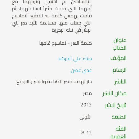
التمساحين ثم اختفى وتركهما مع
أُمهما التي فرحت كثيراً لسلامتهما، ثم
قامت بهمس كلمة سر لقطيع التماسيح
التي جعلت منها مسالمة للأبد مع بني
البشر في تلك البحيرة .
عنوان
كلمة السر - تماسيح غامبيا
الكتاب
المؤلف
سناء علي الحركه
الرسام
غدي غصن
الناشر
دار نهضة مصر للطباعة والنشر والتوزيع
مكان النشر
مصر
تاريخ النشر
2013
الطبعة
الأولى
الفئة
8-12
العمرية