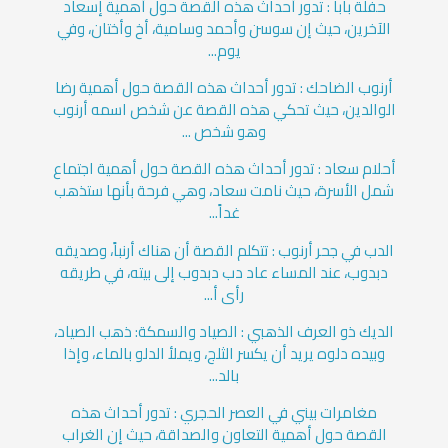
حفلة بابا : تدور أحداث هذه القصة حول أهمية إسعاد
الآخرين، حيث إن سوسن وأحمد وسامية، أخ وأختان، وفي
يوم...
أرنوب الضاحك : تدور أحداث هذه القصة حول أهمية رضا
الوالدين، حيث تحكي هذه القصة عن شخص اسمه أرنوب
وهو شخص ...
أحلام سعاد : تدور أحداث هذه القصة حول أهمية اجتماع
شمل الأسرة، حيث نامت سعاد، وهي فرحة بأنها ستذهب
غداً...
الدب في جحر أرنوب : تتكلم القصة أن هناك أرنباً، وصديقه
دبدوب، عند المساء عاد دب دبدوب إلى بيته، في طريقه
رأى أ...
الديك ذو العرف الذهبي : الصياد والسمكة: ذهب الصياد،
وبيده دلوه يريد أن يكسر الثلج، ويملأ الدلو بالماء، وإذا
بالد...
مغامرات بيني في العصر الحجري : تدور أحداث هذه
القصة حول أهمية التعاون والصداقة، حيث إن الغراب