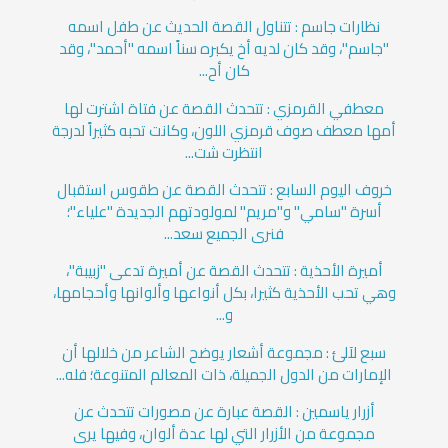
نظارات جاسم : تتناول القصة الحديث عن طفل اسمه
"جاسم"، وقد كان لديه أخ يكبره سناً اسمه "أحمد"، وقد
كان أح...
معطفي القرمزي : تتحدث القصة عن فتاة اشترت لها
أمها معطف صوف قرمزي اللون، وكانت تحبه كثيراً لدرجة
انتظرت شت...
خروف اليوم السابع : تتحدث القصة عن طقوس استقبال
أسرة "سامي" و"مريم" لمولودتهم الجديدة "علياء"؛
فنرى الجميع سعد...
أميرة الأحذية : تتحدث القصة عن أميرة تدعى "زبيبة"،
وهي تحب الأحذية كثيرا، بكل أنواعها وألوانها وأحجامها،
و...
سبع لآلئ : مجموعة أشعار يوضح الشاعر من خلالها أن
الإمارات من الدول الجميلة، ذات المعالم المتنوعة؛ فله...
أزرار ياسمين : القصة عبارة عن مصورات تتحدث عن
مجموعة من الأزرار التي لها عدة ألوان، وفيها يرى