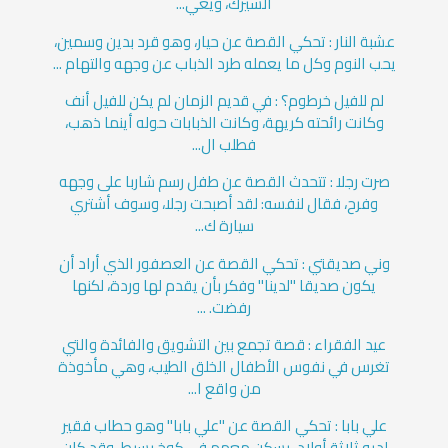
السيرك، ويعي...
عشبة النار : تحكي القصة عن حيار، وهو قرد بدين وسمين،
يحب النوم وكل ما يعمله طرد الذباب عن وجهه والتهام ...
لم للفيل خرطوم؟ : في قديم الزمان لم يكن للفيل أنف
وكانت رائحته كريهة، وكانت الذبابات حوله أينما ذهب،
فطلب ال...
صرت رجلا : تتحدث القصة عن طفل رسم شاربا على وجهه
وفرح، فقال لنفسه: لقد أصبحت رجلا، وسوف أشتري
سيارة ك...
وني صديقتي : تحكي القصة عن العصفور الذي أراد أن
يكون صديقا "لدينا" وفكر بأن يقدم لها وردة، لكنها
رفضت. ...
عيد الفقراء : قصة تجمع بين التشويق والفائدة والتي
تغرس في نفوس الأطفال الخلق الطيب، وهي مأخوذة
من واقع ا...
علي بابا : تحكي القصة عن "علي بابا" وهو حطاب فقير
لديه ثلاثة أولاد، يسكن معهم في كوخ بسيط، وقد كان