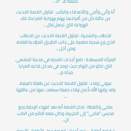
تخيفه؛ فـ "آد...
أنا وأبي وأمي والأصدقاء والكتب : تتناول القصة الحديث
عن عائلة كل من أفرادها يهتم بهواية القراءة؛ تلك
الهواية التي تجعل لكل ...
الحطاب والشجرة : تتناول القصة الحديث عن الحطاب
الذي زرع شجرة صغيرة على جانب الطريق المؤدية للغابة،
ومن أجل ...
المرآة المسطحة : تقع أحداث القصة في مدينة الملاهي
التي تخلو من الزوار؛ حيث توجد في مدخل قاعه المرايا
مرآة م...
عيوني زرقاء : تتناول القصة الحديث عن طفلة كفيفة،
وقد رزقها الله بأعين زرقاء جميلة سمعت عنها من عائلتها،
...
ماجي والقطة : تذكر القصة أنه بعد انتهاء الإجازة رجع
مدرس "ماجي" إلى الجزيرة، وكان معه الكثير من الكتب
ال...
شقاوة أطفال : تدور أحداث القصة حول الأطفال الأربعة،