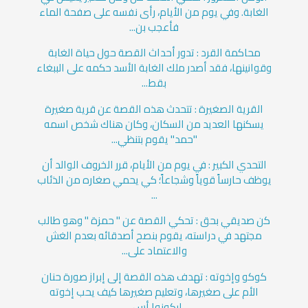
الغابة. وفي يوم من الأيام، رأى نفسه على صفحة الماء
فأعجب بن...
محاكمة القرد : تدور أحداث القصة حول حياة الغابة
وقوانينها، فقد أصدر ملك الغابة الأسد حكمه على الببغاء
بقط...
القرية الصغيرة : تتحدث هذه القصة عن قرية صغيرة
يسكنها العديد من السكان، وكان هناك شخص اسمه
"حمد" يقوم بتنظي...
التحدي الكبير : في يوم من الأيام، قرر الخروف الوالد أن
يوظف حارساً قوياً وشجاعاً؛ كي يحمي صغاره من الذئاب
...
كن صديقي بحق : تحكي القصة عن " حمزة " وهو طالب
مجتهد في دراسته، يقوم بنصح أصدقائه بعدم الغش
والاعتماد على...
كوكو وإخوته : تهدف هذه القصة إلى إبراز صورة حنان
الأم على صغيرها، وتعليم صغيرها كيف يحب إخوته
ليكونوا أس...