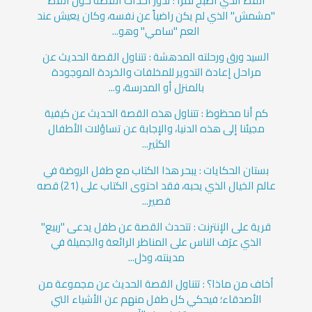
القط الذي أصبح نمرا : تدور أحداث القصة حول القط
"مشمش" الذي لم يكن راضياً عن نفسه، وكان يعيش عند
العم "سامي" وهو...
السيد ورق ورحلته المدهشة : تتناول القصة الحديث عن
مراحل إعادة التدوير للمخلفات والخردة الموجودة
بالمنزل أو المدرسة، و...
كم أنا محظوظ : تتناول هذه القصة الحديث عن كيفية
مجيئنا إلى هذه الدنيا، والإجابة عن تساؤلات الأطفال
الكثير...
بستان الحكايات : يبحر هذا الكتاب مع طفل الروضة في
عالم الخيال الذي يحبه، فقد احتوى الكتاب على (21) قصه
قصير...
قرية على الإنترنت : تتحدث القصة عن طفل يدعى "ربيع"
الذي عرَف الناس على المناظر الرائعة والجميلة في
مدينته، وذل...
أخاف من ماذا؟ : تتناول القصة الحديث عن مجموعة من
الأصدقاء؛ فيحكي كل طفل منهم عن الأشياء التي