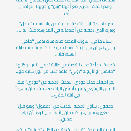
وهم الأخت الكبرى مع أخيها "بيبو" وأخويها التوأمان
أي...
سر عادل : تتناول القصة الحديث عن ولد اسمه "عادل"،
وسره الذي يخفيه عن أصدقائه في المدرسة؛ حيث أنه لا ...
شتاء ماجي : تناولت القصة حياة فتاه تدعى "ماجي"
وهي تعيش في جزيرة وسط محيط حارة ومشمسة طيلة
السنة، فلا ...
خجولة.. جداً : تتحدث القصة عن طالبة تدعى "نورا" وكلبها
"ماكس" والأرنوبة "بوبي"؛ فلقد طلب من نورا كتابة مو...
لغز اختفاء حذاء دودي : تتحدث القصة عن "دودي" ملك
الرقص التوقيعي؛ فهو أحسن الراقصين، فقد كان سعيداً
في ليلة الحفل،...
دغفول : تتناول القصة الحديث عن "دغفول" وهو فيل
صغير ومحبوب، ولكنه كان يائسا وحزينا بعد أن ترك
صديق...
الهدية المزعجة : تتحدث القصة عن الكلب "ميشو" والذي