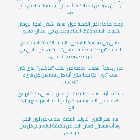
أراد أن يعبر عن حبه الكبير لأمه في عيد ميلادها من خلال
ه...
وحيد تماما : تدور القصة حول أسرة انشغل فيها الزوجان
بظروف الحياة، وتركا الأبناء وحيدين في المنزل؛ فيدور...
ماجي في مدرسة الشاطئ : تناولت القصة الحديث عن
الأستاذ "بهاء" والطفلة "ماجي"، حيث تعيش ماجي في
قرية صغيرة جدا، تحي...
غيران.. جداً : تتحدث القصة عن الكلب "ماكس" الذي كان
يحب "نورا" حبًا جما؛ حتى أنه كان يغار من كل شيء
تلمسه...
هذا ما أريد : تتحدث القصة عن "سها"، وهي فتاة تهوى
العزف على آلة البيانو، ولكن أمها اصطحبتها مع بداية
الع...
سر البحر الأزرق : تناولت القصة الحديث عن لون البحر،
وبدأت بتساؤل ثعبان البحر عن حقيقة لونه، ولم كل من
حوله ي...