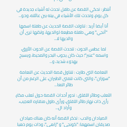
أنتظر : تحكي القصة عن طفل تحدث له أشياء جديدة في
كل يوم، وتحدث تلك الأشياء في بيته بين عائلته، وحو...
أنا أيضا أريد : تناولت القصة الحديث عن طفلة اسمها
"آنجي" وهي طفلة مطيعة لوالديها، ولكنها ترى أن
والديها لا...
لما عطس الحوت : تتحدث القصة عن الحوت الأزرق،
واسمه "عنبر"؛ حيث كان يجوب البحر والمحيط، ويسبح
بهدوء شديد، و...
النعامة التي طارت : تتناول قصة الحديث عن النعامة
"سوزان"، والتي كانت تتمنى الطيران، على الرغم من أن
طائر النعا...
الثعلب وطائر اللقلق : تدور أحداث القصة حول ثعلب مكار،
رأى ذات نهار طائر اللقلق، ورأى طول منقاره العجيب،
وأراد ال...
الصيادان والدب : تذكر القصة أنه كان هناك صيادان
صديقان اسمهما: "كونجي" و "زاهي"، وذات يوم ذهبا