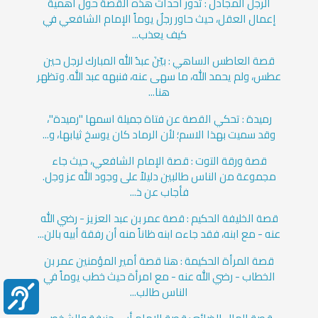
الرجل المجادل : تدور أحداث هذه القصة حول أهمية
إعمال العقل، حيث حاور رجلٌ يوماً الإمام الشافعي في
كيف يعذب...
قصة العاطس الساهي : بيّنَ عبدُ الله المبارك لرجل حين
عطس، ولم يحمد الله، ما سهى عنه، فنبهه عبد الله. وتظهر
هنا...
رميدة : تحكي القصة عن فتاة جميلة اسمها "رميدة"،
وقد سميت بهذا الاسم؛ لأن الرماد كان يوسخ ثيابها، و...
قصة ورقة التوت : قصة الإمام الشافعي، حيث جاء
مجموعة من الناس طالبين دليلاً على وجود الله عز وجل.
فأجاب عن ذ...
قصة الخليفة الحكيم : قصة عمر بن عبد العزيز - رضي الله
عنه - مع ابنه، فقد جاءه ابنه ظاناً منه أن رفقة أبيه بالن...
قصة المرأة الحكيمة : هنا قصة أمير المؤمنين عمر بن
الخطاب - رضي الله عنه - مع امرأة حيث خطب يوماً في
الناس طالب...