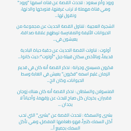
ورود وأم سعود : تتحدث القصة عن فتاه اسمها "ورود"
وهي فتاة مهملة لا ترتب غرفتها، فتوبخها والدتها،
وتقول لها...
الشجرة العجيبة : تتناول القصة الحديث عن مجموعة من
الحيوانات الأليفة والمفترسة تربطهم علاقة صداقة،
يعيشون في...
أولوت : تناولت القصة الحديث عن حقبة حياة البادية
قديماً، وبالأخص سكان قبيلة جبل "أولوت"؛ حيث كانوا...
فكرون مسيسي وجرانة : تذكر القصة أنه كان في قديم
الزمان غليم اسمه "فكرون" يعيش في الغابة وسط
الحيوانات، وكان الج...
المتسولان والسلطان : تذكر القصة أنه كان هناك زوجان
فقيران، يخرجان كل صباح للبحث عن رزقهما، وأحياناً لا
يجدان ...
بشرى والسمكة : تتحدث القصة عن "بشرى" التي تحب
أكل السمك كثيراً، فهو طعامها المفضل، وهي تأكل
السمك بجميع أ...