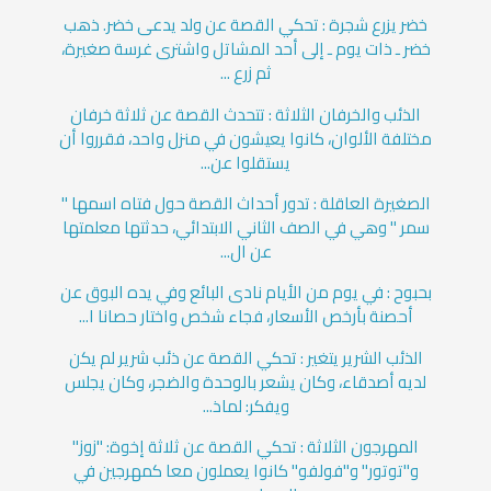
خضر يزرع شجرة : تحكي القصة عن ولد يدعى خضر. ذهب
خضر ـ ذات يوم ـ إلى أحد المشاتل واشترى غرسة صغيرة،
ثم زرع ...
الذئب والخرفان الثلاثة : تتحدث القصة عن ثلاثة خرفان
مختلفة الألوان، كانوا يعيشون في منزل واحد، فقرروا أن
يستقلوا عن...
الصغيرة العاقلة : تدور أحداث القصة حول فتاه اسمها "
سمر " وهي في الصف الثاني الابتدائي، حدثتها معلمتها
عن ال...
بحبوح : في يوم من الأيام نادى البائع وفي يده البوق عن
أحصنة بأرخص الأسعار، فجاء شخص واختار حصانا ا...
الذئب الشرير يتغير : تحكي القصة عن ذئب شرير لم يكن
لديه أصدقاء، وكان يشعر بالوحدة والضجر، وكان يجلس
ويفكر: لماذ...
المهرجون الثلاثة : تحكي القصة عن ثلاثة إخوة: "زوز"
و"توتور" و"فولفو" كانوا يعملون معا كمهرجين في