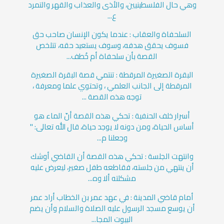
وهي حال الفلسطينيين، والأذى والعذاب والقهر والتمرد
ع...
السلحفاة والعقاب : عندما يكون الإنسان صاحب حق
فسوف يحقق هدفه، وسوف يستعيد حقه، تتلخص
القصة بأن سلحفاة أم خُطف...
البقرة الصغيرة المرقطة : تنتمي قصة البقرة الصغيرة
المرقطة إلى الجانب العلمي ، وتحتوي علما ومعرفة ،
توجه هذه القصة ...
أسرار خلف الحنفية : تحكي هذه القصة أنّ الماء هو
أساس الحياة، ومن دونه لا يوجد حياة، قال الله تعالى: "
وجعلنا م...
وانتهت الجلسة : تحكي هذه القصة أن القاضي أوشك
أن ينتهي من جلسته، فقاطعه طفل صغير، ليعرض عليه
مشكلته ألا وه...
أمام قاضي المدينة : في عهد عمر بن الخطاب أراد عمر
أن يوسع مسجد الرسول عليه الصلاة والسلام وأن يضم
البيوت المجا...