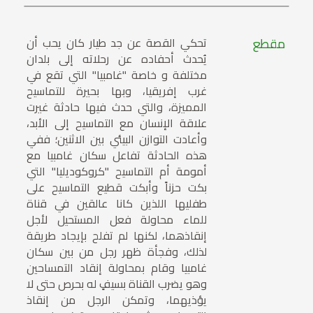
مقطع
تحكي القصة عن جد طيار كان يحب أن
يُحدث أحفاده عن رحلاته إلى بلدان
مختلفة و خاصة "غامبيا" التي تقع في
غرب إفريقيا، وبها بحيرة للتماسيح
المميزة، والتي حدث فيها حادثة غيرت
علاقة الإنسان مع التماسيح إلى الأبد،
وأعادت التوازن البيئي بين الاثنين؛ ففي
هذه الحادثة تفاعل سكان غامبيا مع
أمومة أم التماسيح "كروكوديليا" التي
بكت حزناً وأبكت قطيع التماسيح على
طفليها اللذين كانا عالقين في قناة
للماء محاولة فعل المستحيل لأجل
إنقاذهما، لكنها لم تفلح بإيجاد طريقة
لذلك، وفجأة ظهر رجل من بين سكان
غامبيا وقام بمحاولة إنقاد التمساحين
وهو يضرب القناة بسيفٍ له بحرص حتى لا
يؤذيهما، وتمكن الرجل من إنقاذ