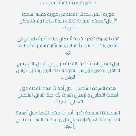
جالفير يقوم بمراقبة الفيل ب...
حورية البحر : تتحدث القصة عن حورية جميلة اسمها
"أريال" وهذه الحورية تمتلك صوتا ساحرا وفاتنا، ولكن
لديها ...
فتاة الزهرة : تذكر القصة أنه كان هناك أمرأه تعيش في
القصر، ولكن لم تنجب أطفالا، واستشارت ساحرا فأعطاها
ح...
رجل الرمل المجد : تدور القصة حول رجل الرمل، الذي فرح
الطفل الصغير موريتس بقدومه. هذا الرجل يحمل أكياس
الرمل ...
هدية للسيدة الشمس : تدور أحداث هذه القصة حول
أهمية التعاون والإيمان بقدرة الله، حيث تشرق الشمس
لتعطي النور للأ...
السلحفاة السعيدة : تدور أحداث هذه القصة حول أهمية
الجد والنشاط، حيث إنه صباح كل يوم كانت السلحفاة تخرج
رأسها ...