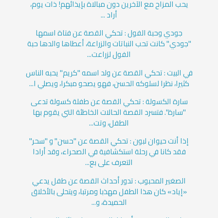
يحب المزاح مع الآخرين دون مبالاة بإيذائهم! ذات يوم،
أراد ...
جودي وحبة الفول : تحكي القصة عن فتاة اسمها
"جودي" كانت تحب النباتات والزراعة، أعطاها والدها حبة
الفول لزراعت...
في البيت : تحكي القصة عن ولد اسمه "كريم" يحبه الناس
كثيرا، نظرا لسلوكه الحسن، فهو يصحو مبكرا، ويصلي ا...
سارة الكسولة : تحكي القصة عن طفلة كسولة تدعى
"سارة". فتسرد القصة الحالات الخاطئة التي يقوم بها
الطفل، وتت...
إذا أنت حيوان لبون : تحكي القصة عن "حسن" و "سحر"
فقد كانا في رحلة استكشافية في الصحراء، وقد أرادا
التعرف على بع...
الصغير المحبوب : تدور أحداث القصة عن طفل يدعي
«إياد» كان هذا الطفل مهذبا ومرتبا، ويتحلى بالأخلاق
الحميدة، و...