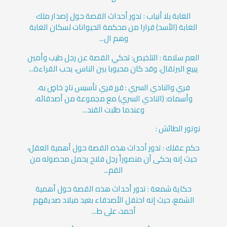
الغابة بلا أنياب : تدور أحداث القصة حول إصدار ملك
الغابة (الأسد) قرارا من محكمة الحيوانات لسكان الغابة
وهم ال...
العم سلامة : التلخيص: تحكي القصة عن رجل طيب وأمين
يبيع البرتقال. وقد كان محبوبا بين الناس، يحب القراءة...
فري والنادي السري : قرر فري تأسيس نادٍ خاصٍ به،
وأسماه: (النادي السري) مع مجموعة من أصدقائه،
وعندما طلبت القند...
توتور الطائش :
حكم عقلك : تدور أحداث هذه القصة حول أهمية العقل،
حيث إنه يحكى أن منصوراً رجل فلاح يحمل محصوله من
القم...
حكاية شمعة : تدور أحداث هذه القصة حول أهمية
الشمع، حيث إنه احتفل الأصدقاء بعيد ميلاد صديقهم
أحمد، على ط...