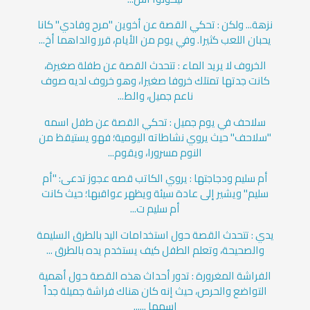
نزهة... ولكن : تحكي القصة عن أخوين "مرح وفادي" كانا
يحبان اللعب كثيرا. وفي يوم من الأيام، قرر والداهما أخ...
الخروف لا يريد الماء : تتحدث القصة عن طفلة صغيرة،
كانت جدتها تمتلك خروفا صغيرا، وهو خروف لديه صوف
ناعم جميل، والط...
سلاحف في يوم جميل : تحكي القصة عن طفل اسمه
"سلاحف" حيث يروي نشاطاته اليومية؛ فهو يستيقظ من
النوم مسرورا، ويقوم...
أم سليم ودجاجتها : يروي الكاتب قصه عجوز تدعى: "أم
سليم" ويشير إلى عادة سيئة ويظهر عواقبها؛ حيث كانت
أم سليم ت...
يدي : تتحدث القصة حول استخدامات اليد بالطرق السليمة
والصحيحة، وتعلم الطفل كيف يستخدم يده بالطرق ...
الفراشة المغرورة : تدور أحداث هذه القصة حول أهمية
التواضع والحرص، حيث إنه كان هناك فراشة جميلة جداً
اسمها ......