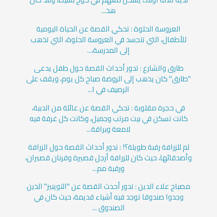
هذ...
العروسة الحلوة : تحكي القصة عن الحياة اليومية
للأطفال، التي تتجسد في العروسة الحلوة، التي تذهب
إلى المدرسة،...
طارق والشارع : تدور أحداث القصة حول طفل يدعى
"طارق" كان يذهب إلى الروضة صباح كل يوم، ويقف على
الرصيف في ا...
في حجرة مقلوبة : تحكي القصة عن عائلة من الدببة،
كانت تسكن في بيت مرتب وجميل، وكانت كل غرفة فيه
لامعة وبراقة...
لم للزرافة رقبة طويلة؟! : تدور أحداث القصة حول الزرافة
وأصدقائها، حيث كان للزرافة أرجل قصيرة وقرنان قصيران،
ورقبة مم...
مصباح علاء الدين : تدور أحدث القصة عن "التوينيز" الذين
وجدوا صندوقا توجد فيه أشياء قديمة، حيث كان في
الصندوق ...