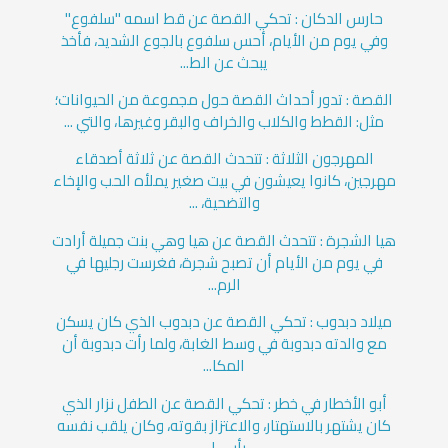
حارس الدكان : تحكي القصة عن قط اسمه "سلفوع"
وفي يوم من الأيام، أحس سلفوع بالجوع الشديد، فأخذ
يبحث عن الط...
القصة : تدور أحداث القصة حول مجموعة من الحيوانات؛
مثل: القطط والكلاب والخراف والبقر وغيرها، والتي ...
المهرجون الثلاثة : تتحدث القصة عن ثلاثة أصدقاء
مهرجين، كانوا يعيشون في بيت صغير يملأه الحب والإخاء
والتضحية، ...
هيا الشجرة : تتحدث القصة عن هيا وهي بنت جميلة أرادت
في يوم من الأيام أن تصبح شجرة، فغرست رجليها في
الرم...
ميلاد دبدوب : تحكي القصة عن دبدوب الذي كان يسكن
مع والدته دبدوبة في وسط الغابة، ولما رأت دبدوبة أن
المكا...
أبو الأخطار في خطر : تحكي القصة عن الطفل نزار الذي
كان يشتهر بالاستهتار، والاعتزاز بقوته، وكان يلقب نفسه
بأبي ا...