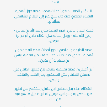
ليست...
السؤال الصعب : تدور أحداث هذه القصة حول أهمية
التفكير الصحيح، حيث جاء شيخ كبير إلى الإمام الشافعي
يسأله ع...
قصة الحد والباطل : تدور القصة حول عبد الله بن عباس -
رضي الله عنه - ورجل يسأله؛ هل الغناء حلال أم حرام؟
فجعل...
قصة الخليفة والقاضي : تدور أحداث هذه القصة حول
أهمية الصدق، حيث طلب أحد الخلفاء من الفقيه إياس
بن معاوية أن يكون...
أين أعيش؟ : قصة تعليمية يتعرف من خلالها الطفل على
مسكن النحلة، وعش العصفور، وجار الكلب، والقنفذ،
والإص...
الشكاك : جاء رجل مجلس ابن عقيل؛ يستفسر هل تطهر
هو شخص به وسواس، فيعين له ابن عقيل ما هو فيه
من شك. ...