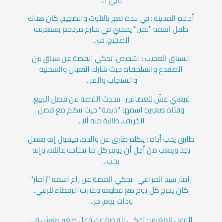
أحلام المدينة : في بلدة تعج بالتلوث والضجيج، كان هناك
طفل اسمه "نمير" يمشي في شارع مزدحم يستغرقه
الضجيج، ف...
السباق العجيب : التلخيص: تحكي القصة عن سباق بين
الضفدع والسلحفاة حيث شارك الثعبان والسحلية
والسنجاب والفر...
قبعتي عشٌ للعصافير : تتحدث القصة عن فصل الربيع،
وفتاة صغيرة اسمها "ديمة" حيث تتكلم مع فصل
الخريف، طالبة منه ألا...
طارق يحب أباه : يتكلم طارق عن والده، فيقول إنه يعمل
بجد ويتعب من أجل أن يوفر كل ما تحتاجه عائلته، وإنه
يحب...
زامار سيد المراعي : تحكي القصة عن راع اسمه "زامار"
كان يخرج كل يوم مع قطيعه وعنزته الرقطاء للرعي.
وذات يوم، خر...
الوعل المغرور : تحكي القصة عن وعل صغير يعيش في