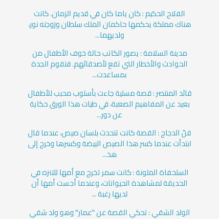
الفلاح الحكيم : كان ياما كان في قديم الزمان. كانت
هناك مملكة يحكمها حاكمان الملك سلطان وزوجته نور،
ولديهما...
مدينة السلامة : يصور ‏الكاتب حالة خوف الأطفال من
الحوادث والأخطار التي تقع لأصدقائهم. ‏فتقوم الجدة
بمساعدت...
قائد المنتصر : قصة مسلية جاءت بأسلوب محبب للأطفال
بعيد عن المفاهيم الصعبة، في طيات هذا الورق حكاية
عن دور...
قنّ الدجاج : القصة كانت تتحدث بلسان صيص، عندما قال
ابتدأت عندما كسر هذا الصيص البيضة وكسرها وخرج إلى
هذ...
السلحفاة الملونة : كانت سمر تخرج مع أمها للتنزه في
الحديقة لمشاهدة الحيوانات، وعندما أحست أمها أن
لديها رغبة ...
الولد الشقي : تحكي القصة عن "عمار" وهو ولد شقي