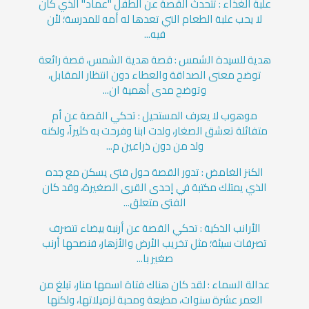
علبة الغذاء : تتحدث القصة عن الطفل "عماد" الذي كان
لا يحب علبة الطعام التي تعدها له أمه للمدرسة؛ لأن
فيه...
هدية للسيدة الشمس : قصة هدية الشمس، قصة رائعة
توضح معنى الصداقة والعطاء دون انتظار المقابل،
وتوضح مدى أهمية ان...
موهوب لا يعرف المستحيل : تحكي القصة عن أم
متفائلة تعشق الصغار، ولدت ابنا وفرحت به كثيراً، ولكنه
ولد من دون ذراعين م...
الكنز الغامض : تدور القصة حول فتى يسكن مع جده
الذي يمتلك مكتبة في إحدى القرى الصغيرة، وقد كان
الفتى متعلق...
الأرانب الذكية : تحكي القصة عن أرنبة بيضاء تتصرف
تصرفات سيئة؛ مثل تخريب الأرض والأزهار، فنصحها أرنب
صغير با...
عدالة السماء : لقد كان هناك فتاة اسمها منار، تبلغ من
العمر عشرة سنوات، مطيعة ومحبة لزميلاتها، ولكنها