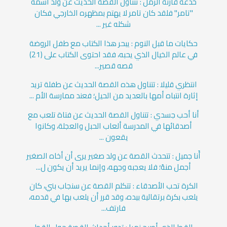
خدعة قارئة الرمل : تتناول القصة الحديث عن ولد اسمه
"تامر" فلقد كان تامر لا يهتم بمظهره الخارجي فكان
شكله غير ...
حكايات ما قبل النوم : يبحر هذا الكتاب مع طفل الروضة
في عالم الخيال الذي يحبه، فقد احتوى الكتاب على (21)
قصه قصير...
انتظري قليلا : تتناول هذه القصة الحديث عن طفلة تريد
إثارة انتباه أمها بالعديد من الحيل؛ فعند ممارسة الأم ...
أنا أحب جسدي : تتناول القصة الحديث عن فتاة تلعب مع
أصدقائها في المدرسة ألعاب الحبل والعجلة، وكانوا
يقعون ...
أَنا جميل : تتحدث القصة عن ولد صغير يرى أن أخاه الصغير
أجمل منهُ؛ فلا يعجبه وجهه، وإنما يريد أن يكون ل...
الكرة تحب الأصدقاء : تتكلم القصة عن سنجاب بني، كان
يلعب بكرة برتقالية بيده، وقد قرر أن يلعب بها في قدمه،
فارتف...