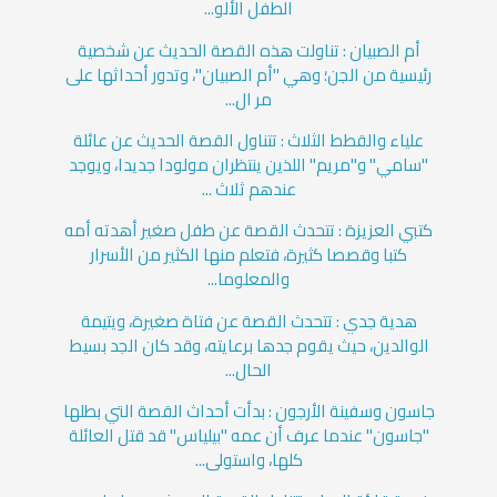
الطفل الألو...
أم الصبيان : تناولت هذه القصة الحديث عن شخصية
رئيسية من الجن؛ وهي "أم الصبيان"، وتدور أحداثها على
مر ال...
علياء والقطط الثلاث : تتناول القصة الحديث عن عائلة
"سامي" و"مريم" اللذين ينتظران مولودا جديدا، ويوجد
عندهم ثلاث ...
كتبي العزيزة : تتحدث القصة عن طفل صغير أهدته أمه
كتبا وقصصا كثيرة، فتعلم منها الكثير من الأسرار
والمعلوما...
هدية جدي : تتحدث القصة عن فتاة صغيرة، ويتيمة
الوالدين، حيث يقوم جدها برعايته، وقد كان الجد بسيط
الحال...
جاسون وسفينة الأرجون : بدأت أحداث القصة التي بطلها
"جاسون" عندما عرف أن عمه "بيلياس" قد قتل العائلة
كلها، واستولى...