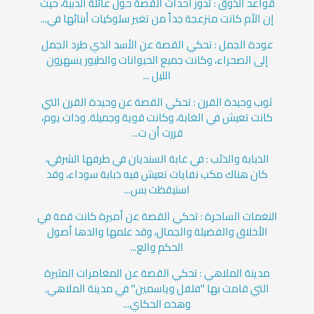
قواعد الذوق : تدور أحداث القصة حول عائلة الدببة، حيث
إن الأم كانت منزعجة جداً من تغير سلوكيات أبنائها في...
عودة الجمل : تحكي القصة عن الأسد الذي طرد الجمل
إلى الصحراء، وكانت جميع الحيوانات والطيور يسهرون
الليل ...
ثوب وحيدة القرن : تحكي القصة عن وحيدة القرن التي
كانت تعيش في الغابة، وكانت قوية وجميلة. وذات يوم،
قررت أن ت...
الذبابة والذئب : في غابة السنديان في طرفها الشرقي،
كان هناك مكب نفايات تعيش فيه ذبابة سوداء، وقد
استيقظت بس...
النغمات الساحرة : تحكي القصة عن أميرة كانت قمة في
الأخلاق والفضيلة والجمال، وقد علمها والدها أصول
الحكم والع...
مدينة الملاهي : تحكي القصة عن المغامرات المثيرة
التي قامت بها "فلفل وياسمين" في مدينة الملاهي.
وهذه الحكاي...