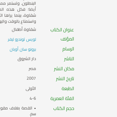
البنطلون. وتستمر مم
أيضا؛ فكل هذه المو
شقاوة، بينما يراها ا
واستمتاع بالوقت واليو
عنوان الكتاب
شقاوة أطفال
المؤلف
لويس توندرو ليفر
الرسام
برونو سان أوبان
الناشر
دار الشروق
مكان النشر
مصر
تاريخ النشر
2007
الطبعة
الأولى
الفئة العمرية
4-6
حجم الكتاب
سم.