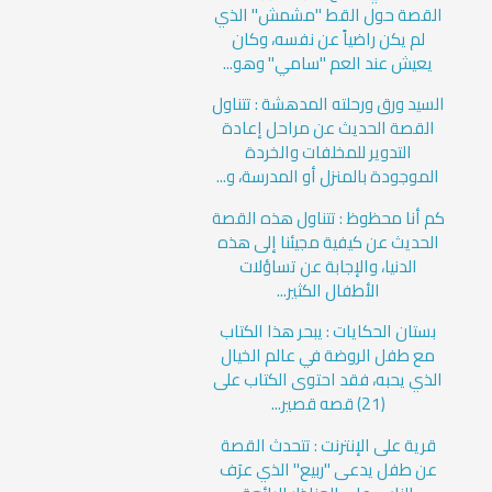
القصة حول القط "مشمش" الذي
لم يكن راضياً عن نفسه، وكان
يعيش عند العم "سامي" وهو...
السيد ورق ورحلته المدهشة : تتناول
القصة الحديث عن مراحل إعادة
التدوير للمخلفات والخردة
الموجودة بالمنزل أو المدرسة، و...
كم أنا محظوظ : تتناول هذه القصة
الحديث عن كيفية مجيئنا إلى هذه
الدنيا، والإجابة عن تساؤلات
الأطفال الكثير...
بستان الحكايات : يبحر هذا الكتاب
مع طفل الروضة في عالم الخيال
الذي يحبه، فقد احتوى الكتاب على
(21) قصه قصير...
قرية على الإنترنت : تتحدث القصة
عن طفل يدعى "ربيع" الذي عرَف