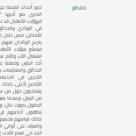
مقطع
تدور أحداث القصة حول
الكبرى مع أخيها "بي
فهؤلاء الأطفال قد 
في النوادي والحدائ
الأماكن، فمن خلال ت
ينزعج الوالدان منهم،
فيتمتع هؤلاء الأطف
انشغال الأب والأم ع
أخذ الطين ولصقة عل
الحدائق والمنتزهات، 
الآخرين في الحديق
الأراجيح لأعلى، كذلك
يتشاجرون حول من سيص
من الرمل، وعندما يعو
الحقول بصوت عال، وع
ينظفون أحذيتهم في 
كذلك قيامهم بتحميم 
والعزف على أواني الم
الجد كي تعلم الأخت 