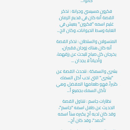
كانوا...
فكرون مسيسي وجرانة : تذكر
القصة أنه كان في قديم الزمان
غليم اسمه "فكرون" يعيش في
الغابة وسط الحيوانات، وكان الج...
المتسولان والسلطان : تذكر القصة
أنه كان هناك زوجان فقيران،
يخرجان كل صباح للبحث عن رزقهما،
وأحياناً لا يجدان ...
بشرى والسمكة : تتحدث القصة عن
"بشرى" التي تحب أكل السمك
كثيراً، فهو طعامها المفضل، وهي
تأكل السمك بجميع أ...
نظارات جاسم : تتناول القصة
الحديث عن طفل اسمه "جاسم"،
وقد كان لديه أخ يكبره سناً اسمه
"أحمد"، وقد كان أح...