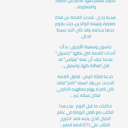
كثيرة، فتعلم منها الكثير من الأسرار
والمعلوما...
هدية جدي : تتحدث القصة عن فتاة
صغيرة، ويتيمة الوالدين، حيث يقوم
جدها برعايته، وقد كان الجد بسيط
الحال...
جاسون وسفينة الأرجون : بدأت
أحداث القصة التي بطلها "جاسون"
عندما عرف أن عمه "بيلياس" قد
قتل العائلة كلها، واستولى...
خدعة قارئة الرمل : تتناول القصة
الحديث عن ولد اسمه "تامر" فلقد
كان تامر لا يهتم بمظهره الخارجي
فكان شكله غير ...
حكايات ما قبل النوم : يبحر هذا
الكتاب مع طفل الروضة في عالم
الخيال الذي يحبه، فقد احتوى
الكتاب على (21) قصه قصير...