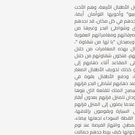
 الأطفال الأربعة، وهم الأخت
بو" وأخويها التوأمان أيضا،
نجدهم في كل مكان، قد نجدهم
ق وشواطئ البحر وغيرها من
صرفاتهم ومغامراتهم العفوية
 ويصيحان: "يا لها من شقاوة "،
ال بهذه المغامرات من خلال
نهم، فتكون شقاوتهم من خلال
ى المقاعد أثناء ذهابهم إلى
و كذلك تخويف الأطفال الصغار
ة، ودفع الأطفال بقوة في
 عند ذهابهم لشاطئ البحر فإنهم
بح الملك للقلعة التي بنوها
دان للمنزل فإنهم يعدون أبقار
ندما يصلون إلى المنزل فإنهم
السيارة ويقومون بإتلافها،
القطة السوداء لجعلها بيضاء،
طبخ، وانتهاز الفرصة عند نوم
إخوتها كيف يربط جدهم حمالات