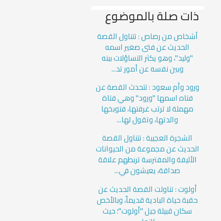
ذات صلة بالموضوع
أشخاص من رصاص : تتناول القصة
الحديث عن فتى صغير اسمه
"وليد"، وهو يكثر التساؤلات بينه
وبين نفسه عن أمور تد...
ورود وأم سعود : تتحدث القصة عن
فتاه اسمها "ورود" وهي فتاة
مهملة لا ترتب غرفتها، فتوبخها
والدتها، وتقول لها...
الشجرة العجيبة : تتناول القصة
الحديث عن مجموعة من الحيوانات
الأليفة والمفترسة تربطهم علاقة
صداقة، يعيشون في...
أولوت : تناولت القصة الحديث عن
حقبة حياة البادية قديماً، وبالأخص
سكان قبيلة جبل "أولوت"؛ حيث