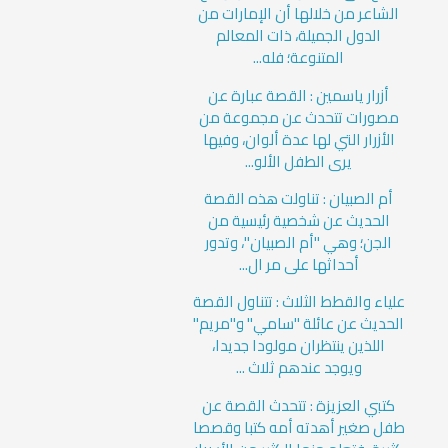
الشاعر من خلالها أن الإمارات من
الدول الجميلة، ذات المعالم
المتنوعة؛ فله...
أزرار ياسمين : القصة عبارة عن
مصورات تتحدث عن مجموعة من
الأزرار التي لها عدة ألوان، وفيها
يرى الطفل الألو...
أم الصبيان : تناولت هذه القصة
الحديث عن شخصية رئيسية من
الجن؛ وهي "أم الصبيان"، وتدور
أحداثها على مر ال...
علياء والقطط الثلاث : تتناول القصة
الحديث عن عائلة "سامي" و"مريم"
اللذين ينتظران مولودا جديدا،
ويوجد عندهم ثلاث ...
كتبي العزيزة : تتحدث القصة عن
طفل صغير أهدته أمه كتبا وقصصا