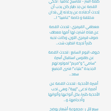
كلمة السر - تماسيح غامبيا : تحكي
القصة عن جد طيار كان يحب أن
يُحدث أحفاده عن رحلاته إلى بلدان
مختلفة و خاصة "غامبيا" ا...
معطفي القرمزي : تتحدث القصة
عن فتاة اشترت لها أمها معطف
صوف قرمزي اللون، وكانت تحبه
كثيراً لدرجة انتظرت شت...
خروف اليوم السابع : تتحدث القصة
عن طقوس استقبال أسرة
"سامي" و"مريم" لمولودتهم
الجديدة "علياء"؛ فنرى الجميع
سعد...
أميرة الأحذية : تتحدث القصة عن
أميرة تدعى "زبيبة"، وهي تحب
الأحذية كثيرا، بكل أنواعها وألوانها
وأحجامها، و...
سبع لآلئ : مجموعة أشعار يوضح