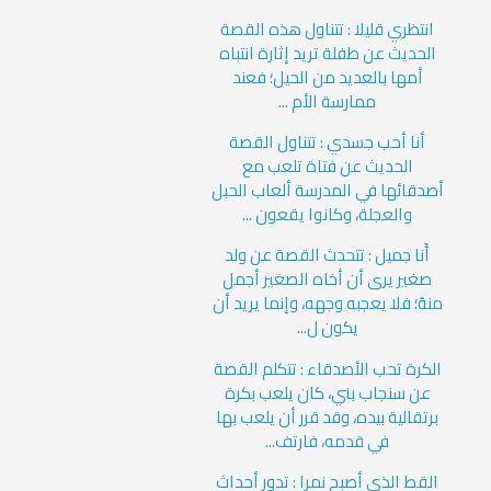
انتظري قليلا : تتناول هذه القصة
الحديث عن طفلة تريد إثارة انتباه
أمها بالعديد من الحيل؛ فعند
ممارسة الأم ...
أنا أحب جسدي : تتناول القصة
الحديث عن فتاة تلعب مع
أصدقائها في المدرسة ألعاب الحبل
والعجلة، وكانوا يقعون ...
أَنا جميل : تتحدث القصة عن ولد
صغير يرى أن أخاه الصغير أجمل
منهُ؛ فلا يعجبه وجهه، وإنما يريد أن
يكون ل...
الكرة تحب الأصدقاء : تتكلم القصة
عن سنجاب بني، كان يلعب بكرة
برتقالية بيده، وقد قرر أن يلعب بها
في قدمه، فارتف...
القط الذي أصبح نمرا : تدور أحداث