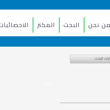
ن نحن
البحث
المكنز
الاحصائيات
رات البحث
استمع