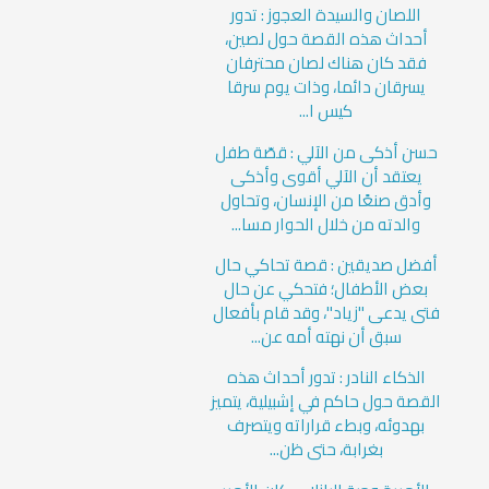
اللصان والسيدة العجوز : تدور
أحداث هذه القصة حول لصين،
فقد كان هناك لصان محترفان
يسرقان دائما، وذات يوم سرقا
كيس ا...
حسن أذكى من الآلي : قصّة طفل
يعتقد أن الآلي أقوى وأذكى
وأدق صنعًا من الإنسان، وتحاول
والدته من خلال الحوار مسا...
أفضل صديقين : قصة تحاكي حال
بعض الأطفال؛ فتحكي عن حال
فتى يدعى "زياد"، وقد قام بأفعال
سبق أن نهته أمه عن...
الذكاء النادر : تدور أحداث هذه
القصة حول حاكم في إشبيلية، يتميز
بهدوئه، وبطء قراراته ويتصرف
بغرابة، حتى ظن...