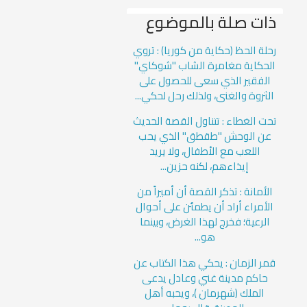
ذات صلة بالموضوع
رحلة الحظ (حكاية من كوريا) : تروي
الحكاية مغامرة الشاب "شوكاي"
الفقير الذي سعى للحصول على
الثروة والغنى، ولذلك رحل لحكي...
تحت الغطاء : تتناول القصة الحديث
عن الوحش "طقطق" الذي يحب
اللعب مع الأطفال، ولا يريد
إيذاءهم، لكنه حزين...
الأمانة : تذكر القصة أن أميراً من
الأمراء أراد أن يطمئن على أحوال
الرعية؛ فخرج لهذا الغرض، وبينما
هو...
قمر الزمان : يحكي هذا الكتاب عن
حاكم مدينة غني وعادل يدعى
الملك (شهرمان )، ويحبه أهل