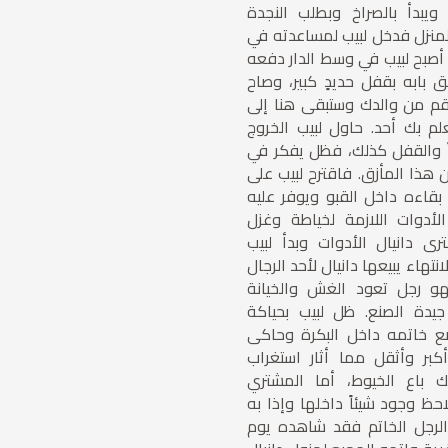
 ويبدأ بالصراخ وبطلب النجدة
لمنزل فدخل لبيب لمساعدته في
أصبح لبيب في وسط الدار دفعه
ق بابه بقفل حديدٍ كبير، وصاح
نتقم من والدك وستبقى هنا إلى
م بك أحد. حاول لبيب الخروج
اً والقفل كذلك، فظل يفكر في
ذا المأزق. فاقترح لبيب على
بقاءه داخل القبو ويوفر عليه
لأدوات اللازمة لخياطة وغزل
رى دانيال الأدوات وبدأ لبيب
انتهاء يبيعها دانيال لأحد الرجال
و رجل تعود الغش والخيانة
يدة الصنع. ظل لبيب بحياكة
 خاتمه داخل البكرة وحاكى
كبر وأثقل مما أثار استغراب
 باع الخيوط، أما المشتري
ظ وجود شيئاً داخلها وإذا به
الرجل الخاتم فقد شاهده يوم