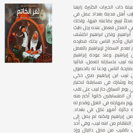
لة ذات الخيرات الكثيرة زارها
طيب أهل مدينة بغداد عمل في
محلاً ليبيع بضاعته فيها، ولذلك
في المحل فعمل عنده رجل طيبٌ
براهيم. ولكن ابراهيم اكتشف
ال وأخبر الناس بذلك فطرده
ار لعدم السماح لإبراهيم بالعمل
إبراهيم. وعند عودة إبراهيم
نه لبيب بخسارته للعمل، فاثنيا
ارحة الناس ودعا له بالحصول
لبيب ابن إبراهيم صبي ذكي
وط وشارك في مسابقة لاختيار
ي يوم السباق حاز لبيب على لقب
أن المتسابقين كانوا أكبر منه
يهم بمهارته في الغزل وقدم له
يه جائزة أمهر غازل في بغداد.
 من إبراهيم ولكنه لم يصل إلى
لانتقام من ابنه لبيب، وفي أحد
يب بالقرب من منزل دانيال وإذ