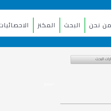
ن نحن
البحث
المكنز
الاحصائيات
رات البحث
استمع