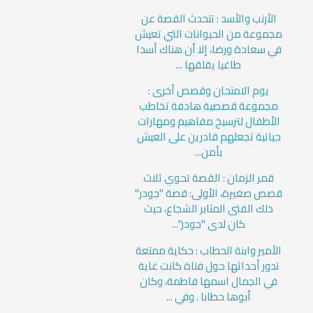
الأرنب والأسد : تتحدث القصة عن
مجموعة من الحيوانات التي تعيش
في سعادة ورضا، إلا أن هناك أسدا
طاغيا يقلقها ...
يوم الامتحان وقصص أخرى :
مجموعة قصصية هادفة تخاطب
الأطفال لترسيخ مفاهيم ومهارات
حياتية تجعلهم قادرين على العيش
بأمن...
قمر الزمان : القصة تحوي ثلاث
قصص صغيرة، الأولى: قصة "جودر"
ذلك الفتى المثابر الشجاع، حيث
كان لدى "جودر"...
الأمير وابنة الحطاب : حكاية ممتعة
تدور أحداثها حول فتاة كانت غاية
في الجمال اسمها فاطمة، وكان
أبوها حطابا . وفي ...