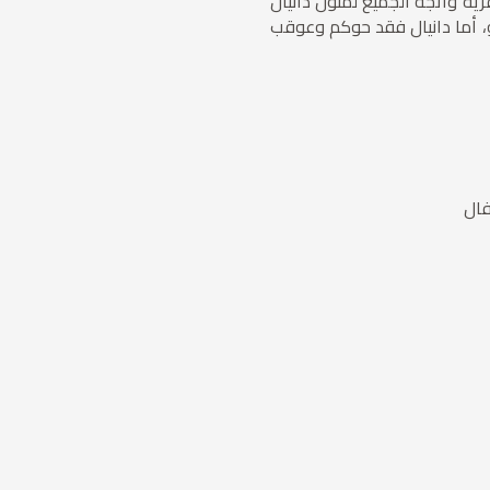
رية واتجه الجميع لمنول دانيال
و، أما دانيال فقد حوكم وعوقب
فال