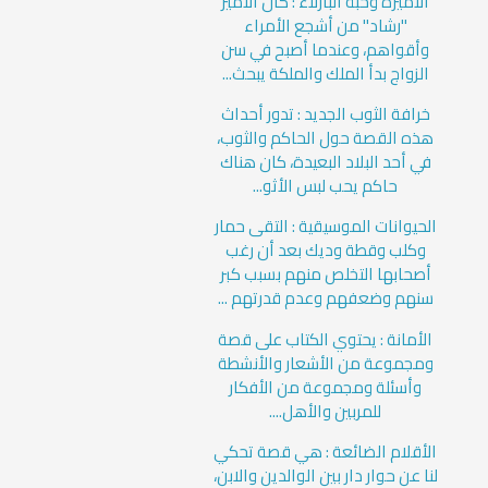
الأميرة وحبة البازلاء : كان الأمير
"رشاد" من أشجع الأمراء
وأقواهم، وعندما أصبح في سن
الزواج بدأ الملك والملكة يبحث...
خرافة الثوب الجديد : تدور أحداث
هذه القصة حول الحاكم والثوب،
في أحد البلاد البعيدة، كان هناك
حاكم يحب لبس الأثو...
الحيوانات الموسيقية : التقى حمار
وكلب وقطة وديك بعد أن رغب
أصحابها التخلص منهم بسبب كبر
سنهم وضعفهم وعدم قدرتهم ...
الأمانة : يحتوي الكتاب على قصة
ومجموعة من الأشعار والأنشطة
وأسئلة ومجموعة من الأفكار
للمربين والأهل....
الأقلام الضائعة : هي قصة تحكي
لنا عن حوار دار بين الوالدين والابن،