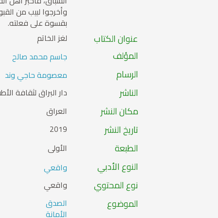
السباق، فأخبر أهل الق
وأخرجوا لبيب من القب
بقسوة على فعلته.
عنوان الكتاب
لغز الخاتم
المؤلف
جاسم محمد صالح
الرسام
معصومة حاجي وند
الناشر
دار البراق لثقافة الأط
مكان النشر
العراق
تاريخ النشر
2019
الطبعة
الأولى
النوع الأدبي
واقعي
نوع المحتوي
واقعي
الموضوع
الصدق
الأمانة