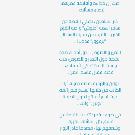
حيث إن حذاءه وأقلامه عمرهما
قصير، فسألاه ...
كنز السلطان : تحكي القصة عن
ساحر اسمه "حتوش" وأخيه القزم
الشرير، بالقرب من مدينة السلطان
"برقوق" فدخلا ا...
الأمير واللصوص : تدور أحداث هذه
القصة حول الأمير واللصوص، حيث
جلست الجدة تحكي لأحفادها
قصة، فقال قاسم: أتمن...
تولين والهدية : قصة جميلة، أراد
الكاتب من خلالها ترسيخ قيم رائعة،
حيث تدور أحداثها حول الطفلة
"تولين" والت...
في ضوء القمر : تتحدث القصة عن
عشق كل الكائنات للحرية ،
وشغفهم بها ، فبعدما غادر الزوار
حديقة الحيوان لحل...