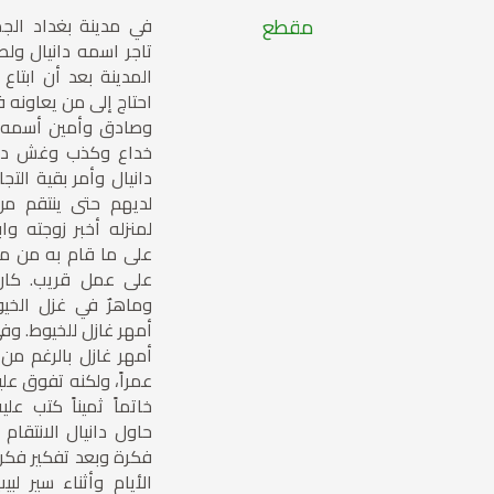
مقطع
في مدينة بغداد الجمي
تاجر اسمه دانيال ول
المدينة بعد أن ابتاع 
احتاج إلى من يعاونه 
وصادق وأمين أسمه أ
خداع وكذب وغش داني
دانيال وأمر بقية التج
لديهم حتى ينتقم من 
لمنزله أخبر زوجته واب
على ما قام به من مص
على عمل قريب. كان 
وماهرٌ في غزل الخي
أمهر غازل للخيوط. وف
أمهر غازل بالرغم من 
عمراً، ولكنه تفوق عل
خاتماً ثميناً كتب عل
حاول دانيال الانتقام
فكرة وبعد تفكير فكر ا
الأيام وأثناء سير لب