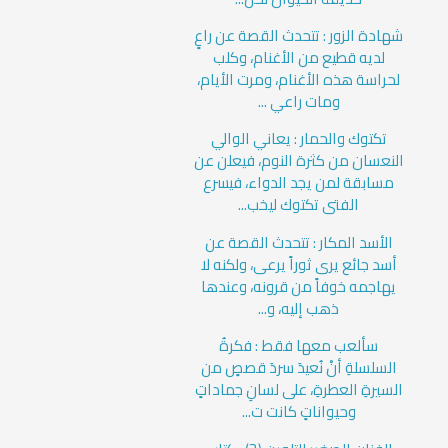
شهادة الزور : تتحدث القصة عن راعٍ
لديه قطيع من الأغنام، وكلب
لحراسة هذه الأغنام، ومرت الأيام،
ومات راعي ...
تكتوك والحمار : يعاني الوالي
النعسان من كثرة النوم، فيعلن عن
مسابقة لمن يجد الدواء، فيسرع
الفتى تكتوك ليخب...
الأسد المكار : تتحدث القصة عن
أسد جائع يرى ثوراً يرعى، ولكنه لا
يهاجمه خوفاً من قرونه، وعندها
ذهب إليه، و...
سألعب معها فقط : فكرةُ
السلسلةِ أنْ نُعيدَ سردَ قصصٍ من
السيرةِ العطرةِ، على لسانِ جماداتٍ
وحيواناتٍ كانت ت...