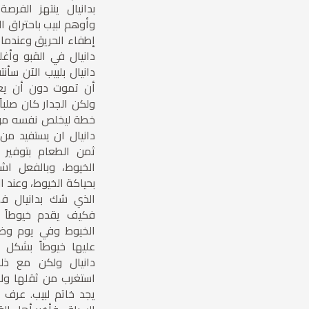
بدانيال ينتهز الفرصة
وأوهم لبيب باحتراق ا
إطفاء الحريق وعندما 
دانيال في القبو وأغل
دانيال بلبيب الآن سأ
أن تموت دون أن يعل
ولكن الجدار كان صلب
خطة ليخلص نفسه من ه
دانيال ان يستفيد من 
ثمن الطعام بتوفير ا
الخيوط، وبالفعل اشت
بحياكة الخيوط، وعند ال
الذي شك بدانيال فه
فكيف يقدم خيوطاً ج
الخيوط وفي يوم وضع
عليها خيوطاً بشكل أ
دانيال ولكن مع ذلك
استغرب من ثقلها ولاح
يجد خاتم لبيب. عرف 