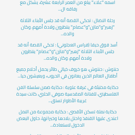
اسمه "علاء" يبلغ من العمر الرابعة عشرة، يشكل مع
رفاقه ال...
رحلة النضال : تحكي القصة أنه قد جلس الأبناء الثلاثة
"زهير"و"مازن"و"عصام" ينتظرون ولادة أمهم، وكان
والده...
أسد فوق حيفا (فراس العجلوني) : تحكي القصة أنه قد
جلس الأبناء الثلاثة "زهير"و"مازن"و"عصام" ينتظرون
ولادة أمهم، وكان والده...
حنتوش : حنتوش، هو خروف خيالي طائر يحمل أحلام جميع
أطفال العالم الذين يعانون في الحروب، ويعيشون حيا...
حكاية مختبئة في غرفة علوية : حكاية ضمن سلسلة الفن
الفلسطيني، للفنانة المقدسية صوفي الحلبي، كانت سيدة
غريبة الأطوار تستق...
حكاية نملة تسكن الأقصى : حكاية مجموعة من النمل
اعتدى عليها القنفذ واحتل بلادها وخيراتها، حاول البعض
الدخول لاستعادة...