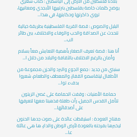
بلادنا فلسطين من الأرض إلى الياسمين : كتاب شعري
يوضح كلمات خاصة بفلسطين بترتيبها الأبجدي ومعانيها،
تروي ذاكرتها وحكايتها، في هذا...
البلبل والصوص : قصة القرية الفلسطينية بطريقة خيالية
تتحدث عن الصداقة والحب والوفاء والاختلاف. بين طائر
الب...
أنا هنا : قصة تعرف الصغار بأهمية التعايش معاً بسلام
وأمان بالرغم الاختلاف بالثقافة والبلاد من خلال ا...
سنبني من جديد : جمع الجوع والبرد والحزن مجموعة من
الأطفال ليتقاسمو القفاز، والمعطف والطعام، شعروا
بدفء توا...
حمامة الأمنيات : وقفت الحمامة على غصن الزيتون
تتأمل القدس الجميل، رأت طفلة فذهبتا معها لتعرفها
على أصدقائها...
مفتاح العودة : استيقظت عائدة على صوت جدها الحنون
ليخبرها بفرحته بالعودة لأرض الوطن والدار، ها هي عائلة
عا...