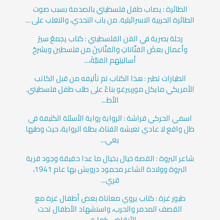
الطائرة : يصاب طفل فلسطيني بالصدمة بسبب صوت
الطائرة الحربية الاسرائيلية. من باب التحدي، والتغلب على ...
رحلة بصرية في الفن الفلسطيني : كتاب يجمعُ سيرَ
وأعمال بعضَ الفنَّاناتِ والفنَّانينَ من فلسطين ويشرحُ
أساليبَهم الفنيَّةَ،...
الطيارات تطير : هذا الكتاب تم تأليفه من قبل الكاتب
الأمريكي مايكل موربيرغو بناءً على طلب طفل فلسطيني.
الأط...
اسمي الحركي فراشة : الرواية رواية الأسئلة الكثيفة في
ظل واقع لا عادي تعيشه الفتاة، بطلة الرواية، حيث وطنها
يعي...
شاعر البروة : القصة خيال بخيال ما عدا حقيقة وجود قرية
البروة وولادة الشاعر محمود درويش بها عام 1941،
قري...
طيور غزة : كتاب يروي معاناة بعض أطفال غزة مع
القصف المدمر والحرب، واستشهاد الأطفال تحت
الأنقاض. كما ي...