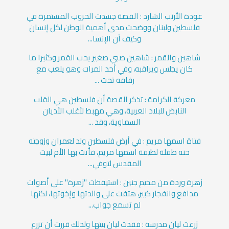
عودة الأرنب الشارد : القصة جسدت الحروب المستمرة في
فلسطين ولبنان ووضحت مدى أهمية الوطن لكل إنسان
وكيف أن الإنسا...
شاهين والقمر : شاهين صبي صغير يحب القمر وكثيرا ما
كان يجلس ويراقبه، وفي أحد المرات وهو يلعب مع
رفاقه تحت ...
معركة الكرامة : تذكر القصة أن فلسطين هي القلب
النابض للبلاد العربية، وهي مهبط لأغلب الأديان
السماوية، وقد ...
فتاة اسمها مريم : في أرض فلسطين ولد لعمران وزوجته
حنه طفلة لطيفة اسمها مريم، فأتت بها الأم لبيت
المقدس لتوفي...
زهرة وردة من مخيم جنين : استيقظت "زهرة" على أصوات
مدافع وانفجار كبير، هتفت على والدتها وإخوتها، لكنها
لم تسمع جواب...
زرعت ليان مدرسة : فقدت ليان بيتها ولذلك قررت أن تزرع