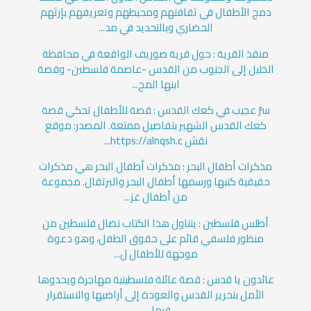
دمج الأطفال في ثقافتهم ومحيطهم وتعريفهم بإرثهم
الحضاري وبالتحديد في مد...
منقذ القرية : حول قرية صوريف الواقعة في محافظة
الخليل إلى الجنوب من القدس -عاصمة فلسطين- وقصة
ابنها المج...
سرّ عجيب في كعك القدس : قصة للأطفال تحكي قصة
كعك القدس الشهير بتفاصيل ممتعة. المصدر: موقع
نقش https://alnqsh.c...
مذكرات أطفال البحر : مذكرات أطفال البحر هي مذكرات
حقيقية كتبها ورسمها أطفال البحر والبرتقال. مجموعة
من أطفال غز...
أطلس فلسطين : يتناول هذا الكتاب نضال فلسطين من
منظور فلسفي قائم على حقوق الطفل، وهو دعوة
موجهة للأطفال ل...
عائدون يا قدس : قصة عائلة فلسطينية مهاجرة ويحدوها
الأمل بتحرير القدس والعودة إلى أراضيها والاستقرار
فيها، ...