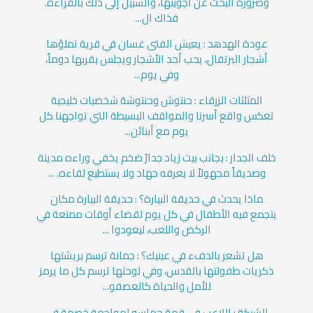
وضرورة البحث عن أجوبتها، والسبيل إلى ذلك بالقراءة.
فذاك ال...
عودة الهدهد : يعيش الفتى غسان في قرية تملؤها
أشجار البرتقال، يحب أحد الأشجار ويجلس بقربها دوماً،
وفي يوم...
المثلثات الزرقاء : حنتوش وحنتوشة شخصيات خليجية
تعكس واقع أسرنا والمواقف البسيطة التي تواجهنا كل
يوم مع أبنائن...
خلف الجدار : بجانب بيت زياد جدارٌ ضخم يخفي وراءه مدينة
وصديقاً مجهولاً لا يعرفه جهاد ولا يستطيع لقاءه. ...
ماذا يحدث في حديقة البيارة؟ : حديقة البيارة مكان
يتجمع فيه الأطفال في كل يوم لقضاء أوقات ممتعة في
الركض واللعب، ليعودوا ...
هل تشعر بالدفء في عينيك؟ : جمانة ترسم بريشتها
ذكريات طفولتها بالقدس، وفي لوحتها ترسم كل ما يرمز
للأمل والحياة كالعصفو...
الشبكة : اللاعب في قمة حماسه لمواجهة خصمة في