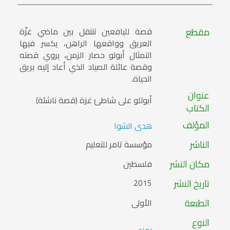
مقطع
قصة لليافعين تنتقل بين ماضي غزّة
العريق وواقعها الراهن، يكسر فيها
التمثال أبولو حصار الزمن، يروي قصته
وقصة عائلة الصياد الذي أعاد إليه بريق
الحياة.
عنوان
أبوللو على شاطئ غزة (قصة ناشئة)
الكتاب
المؤلف
هدى الشوا
الناشر
مؤسسة تامر للتعليم
مكان النشر
فلسطين
تاريخ النشر
2015
الطبعة
الأولى
النوع