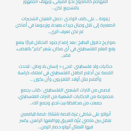
المهاجم كالصاروخ نحو المرمى، ويهتف الجمهور
بالتشجيع. لكن...
زيتونة ... على كتف الوادي : حمل الفتيان الشجيرات
الصغيرة إلى تلال وجبال جرداء بعيدة، وزرعوها في أماكن
لم تكن تعرف الزي...
صواريخ حقول البطيخ : بعد إصدار جنود الاحتلال قرارًا يمنع
رفع العلم الفلسطيني في أي مكان، شعر "جابر" بالغضب،
فقر...
حكايات ولد فلسطيني : لاجئ = إنسان بلا وطن : تتحدث
القصة عن أحلام الطفل الفلسطيني في امتلاك كراسة
وأقلام مثل أولاد التلفزيون، وأن يكون ...
قصص من التراث الشعبي الفلسطيني : كتاب يجمع
مجموعة من الحكايات الشعبية من التراث الفلسطيني،
جمعت من محافظة بيت لحم، وجمع الك...
أبوللو على شاطئ غزة (قصة ناشئة) : قصة لليافعين
تنتقل بين ماضي غزّة العريق وواقعها الراهن، يكسر
فيها التمثال أبولو حصار الزمن...