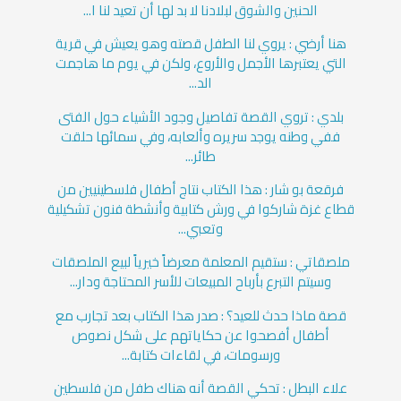
الحنين والشوق لبلادنا لا بد لها أن تعيد لنا ا...
هنا أرضي : يروي لنا الطفل قصته وهو يعيش في قرية
التي يعتبرها الأجمل والأروع، ولكن في يوم ما هاجمت
الد...
بلدي : تروي القصة تفاصيل وجود الأشياء حول الفتى
ففي وطنه يوجد سريره وألعابه، وفي سمائها حلقت
طائر...
فرقعة بو شار : هذا الكتاب نتاج أطفال فلسطينيين من
قطاع غزة شاركوا في ورش كتابية وأنشطة فنون تشكيلية
وتعبي...
ملصقاتي : ستقيم المعلمة معرضاً خيرياً لبيع الملصقات
وسيتم التبرع بأرباح المبيعات للأسر المحتاجة ودار...
قصة ماذا حدث للعيد؟ : صدر هذا الكتاب بعد تجارب مع
أطفال أفصحوا عن حكاياتهم على شكل نصوص
ورسومات، في لقاءات كتابة...
علاء البطل : تحكي القصة أنه هناك طفل من فلسطين