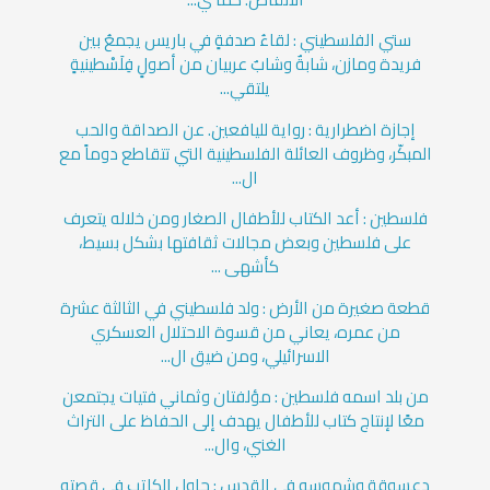
ستي الفلسطيني : لقاءُ صدفةٍ في باريس يجمعُ بين
فريدة ومازن، شابةٌ وشابٌ عربيان من أصولٍ فِلَسْطينيةٍ
يلتقي...
إجازة اضطرارية : رواية لليافعين. عن الصداقة والحب
المبكّر، وظروف العائلة الفلسطينية التي تتقاطع دوماً مع
ال...
فلسطين : أعد الكتاب للأطفال الصغار ومن خلاله يتعرف
على فلسطين وبعض مجالات ثقافتها بشكل بسيط،
كأشهى ...
قطعة صغيرة من الأرض : ولد فلسطيني في الثالثة عشرة
من عمره، يعاني من قسوة الاحتلال العسكري
الاسرائيلي، ومن ضيق ال...
من بلد اسمه فلسطين : مؤلفتان وثماني فتيات يجتمعن
معًا لإنتاج كتاب للأطفال يهدف إلى الحفاظ على التراث
الغني، وال...
دعسوقة وشموسه في القدس : حاول الكاتب في قصته