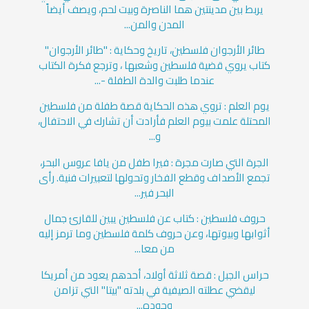
يربط بين مدينتين هما الناصرة وبيت لحم، ويصف أيضاً
المدن والمن...
طائر الأرجوان ‏فلسطين، تاريخ وحكاية : "طائر الأرجوان"
كتاب يروي قضية فلسطين وشعبها ، وترجع فكرة الكتاب
عندما طلبت والدة الطفلة -...
يوم العلم : تروي هذه الحكاية قصة طفلة من فلسطين
المحتلة علمت بيوم العلم فأرادت أن تشارك في الاحتفال،
و...
الجرة التي صارت مجرة : فيرا طفل من يافا عروس البحر،
تجمع الأصداف وقطع الفخار وتحولها لتعبيرات فنية. رأى
البحر فير...
حروف فلسطين : كتاب عن فلسطين يبين للقارئ جمال
أثوابها وبيوتها، وعن حروف كلمة فلسطين وما ترمز إليه
من معا...
حراس الجبل : قصة ثلاثة أولاد، أحدهم يعود من أمريكا
ليقضي عطلته الصيفية في بلدته "بيتا" التي تزامن
وجوده...