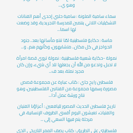
وهو ي...
سماء سامية الملونة : سامية حلبي إحدى أهم الفنانات
التشكيليات اللاتي ينتمين للمدرسة التجريدية، وقد وضعت
لها اسما...
ماسة : حكايةٍ فلسطينية لمّا تنتهِ مأساتها بعد.. جنود
الحواجز في كل مكان.. متشابهون، وكأنهم هم.. و...
نمولة -حكاية شعبية فلسطينية : نمولة تروي قصة امرأة
لا تحبل، وتدعو من الله أن يجعلها تلد أي شيء، وإن كان
مجرد نملة، بعد ف...
فلسطين رايح جاي : كتاب عبارة عن مجموعة قصص
مصورة رسمها مجموعة من الفنانين الفلسطينيين، وهو
نتاج ورشة عمل أدا...
تاريخ فلسطين الحديث المصور لليافعين : أعزاؤنا الفتيان
والفتيات، تعيشون اليوم أقسى الظروف الإنسانية، في
مرحلة يتم فيها السعي إلى ...
فلسطيني على الطريق : كتاب يصف الممر التاريخي الذي