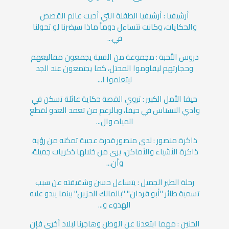
أرشيفيا : أرشيفيا الطفلة التي أحبت عالم القصص
والحكايات، وكانت تتساءل دوماً ماذا سيضرنا لو تحولنا
في...
دروس الأحبة : مجموعة من الفتية يجمعون مقاليعهم
وحجارتهم ليقاوموا المحتل، كما يجتمعون عند الجد
ليتعلموا ا...
حيفا الأمل الكبير : تروي القصة حكاية عائلة تسكن في
وادي النسناس في حيفا، وبالرغم من تعمد العدو لقطع
المياه وال...
ذاكرة منصور : لدى منصور قدرة عجيبة تمكنه من رؤية
ذاكرة الأشياء والأماكن، يرى من خلالها ذكريات جميلة،
وأن...
رحلة الطير الجميل : يتساءل حسن وشقيقته عن سبب
تسمية طائر "أبو قردان" "بالمالك الحزين" بينما يبدو عليه
الهدوء و...
الحنين : مهما ابتعدنا عن الوطن وهاجرنا لبلاد أخرى فإن