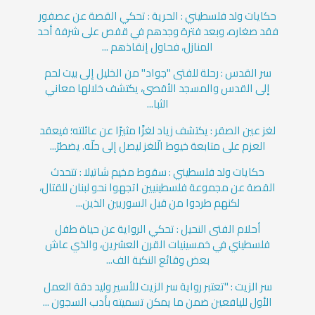
حكايات ولد فلسطيني : الحرية : تحكي القصة عن عصفور
فقد صغاره، وبعد فترة وجدهم في قفص على شرفة أحد
المنازل، فحاول إنقاذهم ...
سر القدس : رحلة للفتى "جواد" من الخليل إلى بيت لحم
إلى القدس والمسجد الأقصى، يكتشف خلالها معاني
الثبا...
لغز عين الصقر : يكتشف زياد لغزًا مثيرًا عن عائلته؛ فيعقد
العزم على متابعة خيوط الّلغز ليصل إلى حلّه. يضطرّ...
حكايات ولد فلسطيني : سقوط مخيم شاتيلا : تتحدث
القصة عن مجموعة فلسطينيين اتجهوا نحو لبنان للقتال،
لكنهم طردوا من قبل السوريين الذين...
أحلام الفتى النحيل : تحكي الرواية عن حياة طفل
فلسطيني في خمسينيات القرن العشرين، والذي عاش
بعض وقائع النكبة الف...
سر الزيت : "تعتبر رواية سر الزيت للأسير وليد دقة العمل
الأول لليافعين ضمن ما يمكن تسميته بأدب السجون ...