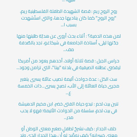
روح الروح ريم : قصة الشهيدة الطفلة الفلسطينية ريم،
"روح الروح" كما كان يناديها جدها، والتي استُشهدت
بسبب ا...
لمن هذه الدمية؟ : أثناء بحث أروى عن هديّة طلبتها منها
جدّتها ليلى، أستاذة الجامعة في شيكاغو، تجد بالصّدفة
مف...
حراس الجبل : قصة ثلاثة أولاد، أحدهم يعود من أمريكا
ليقضي عطلته الصيفية في بلدته "بيتا"، التي تزامن وجود...
ست الكل : عدة حوادث أليمة تصيب عائلة يسرى يتغير
مجرى حياة العائلة إلى الأب، تصبح يسرى ـ ذات الخمسة
ع...
تنين بيت لحم : تبدو حياة الفتى خضر، ابن مخيم الدهيشة
في بيت لحم، سلسلة من الحوادث الأليمة؛ فهو لا يحب
مدر...
خلف الجدار : كيف نشرحُ لطفلٍ صغيرٍ معنى الوطن أو
معنى خسرانه؟ كيف نوضّح له أن هذا الجدار الذي ولد