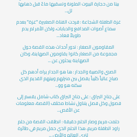
بيتا من حجارة البيوت الملونة وتسقيها ماءً قبل ذهابها
لل...
غزة الطفلة الشجاعة : فرحت الفتاة الصغيرة "غزة" بعدم
سماع أصوات المدافع والدبابات، ولكن الأمر لم يدم
طويلاً فعاد...
المقاومون الصغار : تدور أحداث هذه القصة حول
مجموعة من الصغار كانوا يقاومون الصهاينة، وكان
الصهاينة يبحثون عن ...
الصبي والصبية والجدار : ها هو الجدار يراه أدهم كل
صباح عالياً كئيباً يفصل بين منزلهم وبيتهم القديم الذي
سكنه هو وو...
على جناح البراق : على جناح البراق كتاب شامل يقسم إلى
فصول وكل فصل يتناول نشاط مختلف (القصة، معلومات
عن الأقص...
حلمت مريم وصار الحلم حقيقة : انطلقت القصة من حلم
راود الطفلة مريم، هذا الحلم الذي حمل مريم في طائرة
لترى العالم والأرض ...