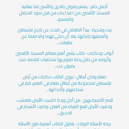
أجمل حلم : يشعر رضوان بالحزن والأسى لما يعانيه
المسجد الأقصى من اعتداءات من قبل جنود الاحتلال
والمستو...
بيت وشجرة : يبدأ الطفلان في البحث عن تاريخ فلسطين
وأهميتها وتراثها، بعد أن حكى لهما والداهما عن
بطولات...
أبواب وحكايات : كتاب يشرح أهم معالم المسجد الأقصى
وأبوابه من خلال رحلة تقوم بها شخصيات القصة، حيث
يمرون عب...
صغار ولكن أبطال : يروي الكتاب حكايات من أرض
فلسطين لمجموعة من أبطال صغار في العمر، كبار في
شجاعتهم، وأحداثها...
قصر الأميرة بهرج : من أجل وردة اكتست الأرض بالعشب،
وحفرت الأرض لتنبع المياه من العين، وكبرت الأشجار في
الحديق...
بركة الأسئلة الزرقاء : يتناول الكتاب أهمية طرح الأسئلة