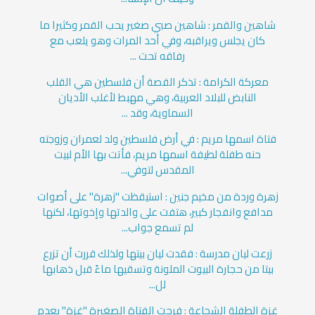
شاهين والقمر : شاهين صبي صغير يحب القمر وكثيرا ما
كان يجلس ويراقبه، وفي أحد المرات وهو يلعب مع
رفاقه تحت ...
معركة الكرامة : تذكر القصة أن فلسطين هي القلب
النابض للبلاد العربية، وهي مهبط لأغلب الأديان
السماوية، وقد ...
فتاة اسمها مريم : في أرض فلسطين ولد لعمران وزوجته
حنه طفلة لطيفة اسمها مريم، فأتت بها الأم لبيت
المقدس لتوفي...
زهرة وردة من مخيم جنين : استيقظت "زهرة" على أصوات
مدافع وانفجار كبير، هتفت على والدتها وإخوتها، لكنها
لم تسمع جواب...
زرعت ليان مدرسة : فقدت ليان بيتها ولذلك قررت أن تزرع
بيتا من حجارة البيوت الملونة وتسقيها ماءً قبل ذهابها
لل...
غزة الطفلة الشجاعة : فرحت الفتاة الصغيرة "غزة" بعدم