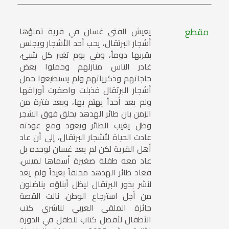
مقطع
يعيش الفتى غسان في قرية تملؤها
أشجار البرتقال، يحب أحد الأشجار ويجلس
بقربها دوماً، وفي يوم تغير كل شيئ،
غادر الناس منازلهم وحملوا بعض
حاجاتهم وذكرياتهم ولم يستطيعوا حمل
أشجار البرتقال فذبلت واصفرت أوراقها
ولم يعد أحداً يهتم بها، وبعد فترة من
الزمن بان طائر الهدهد يحلق فوق الشجر
وظل يغيب الطائر ويعود ومع عودته
عادت الحياة لأشجار البرتقال، إلى أن عاد
أهل القرية لكن لم يعد غسان لوحده بل
عاد معه طفلة صغيرة أسماها لميس.
فعاد طائر الهدهد محلقاً بعيداً ولم يعد
لنشر بذور البرتقال ليظل أبناؤه يناضلون
من أجل استرجاع الوطن. نالت القصة
جائزة الملقى العربي لناشري كتب
الأطفال لأفضل كتاب للطفل في الدورة