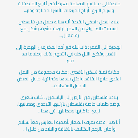
ملصقاتي : ستقيم المعلمة معرضاً خيرياً لبيع الملصقات
وسيتم التبرع بأرباح المبيعات للأسر المحتاجة ودار...
علاء البطل : تحكي القصة أنه هناك طفل من فلسطين
اسمه "علاء" يبلغ من العمر الرابعة عشرة، يشكل مع
رفاقه ال...
الهجرة إلى القمر : ذات ليلة قرر أحد المخترعين الهجرة إلى
القمر، وقضى الليل كله في التجهيز لذلك. وعندما مد
جسر...
حكاية نملة تسكن الأقصى : حكاية مجموعة من النمل
اعتدى عليها القنفذ واحتل بلادها وخيراتها، حاول البعض
الدخول لاستعادة...
بلادنا فلسطين من الأرض إلى الياسمين : كتاب شعري
يوضح كلمات خاصة بفلسطين بترتيبها الأبجدي ومعانيها،
تروي ذاكرتها وحكايتها، في هذا...
أنا هنا : قصة تعرف الصغار بأهمية التعايش معاً بسلام
وأمان بالرغم الاختلاف بالثقافة والبلاد من خلال ا...