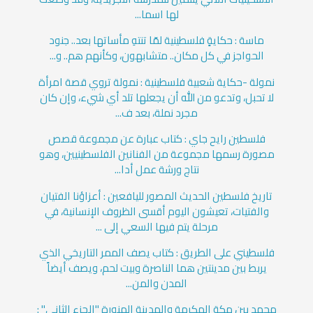
لها اسما...
ماسة : حكايةٍ فلسطينية لمّا تنتهِ مأساتها بعد.. جنود
الحواجز في كل مكان.. متشابهون، وكأنهم هم.. و...
نمولة -حكاية شعبية فلسطينية : نمولة تروي قصة امرأة
لا تحبل، وتدعو من الله أن يجعلها تلد أي شيء، وإن كان
مجرد نملة، بعد ف...
فلسطين رايح جاي : كتاب عبارة عن مجموعة قصص
مصورة رسمها مجموعة من الفنانين الفلسطينيين، وهو
نتاج ورشة عمل أدا...
تاريخ فلسطين الحديث المصور لليافعين : أعزاؤنا الفتيان
والفتيات، تعيشون اليوم أقسى الظروف الإنسانية، في
مرحلة يتم فيها السعي إلى ...
فلسطيني على الطريق : كتاب يصف الممر التاريخي الذي
يربط بين مدينتين هما الناصرة وبيت لحم، ويصف أيضاً
المدن والمن...
محمد بين مكة المكرمة والمدينة المنورة "الجزء الثاني" :