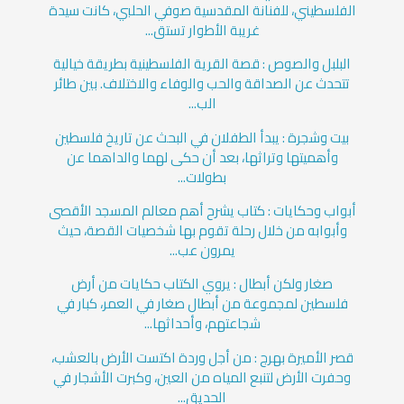
الفلسطيني، للفنانة المقدسية صوفي الحلبي، كانت سيدة
غريبة الأطوار تستق...
البلبل والصوص : قصة القرية الفلسطينية بطريقة خيالية
تتحدث عن الصداقة والحب والوفاء والاختلاف. بين طائر
الب...
بيت وشجرة : يبدأ الطفلان في البحث عن تاريخ فلسطين
وأهميتها وتراثها، بعد أن حكى لهما والداهما عن
بطولات...
أبواب وحكايات : كتاب يشرح أهم معالم المسجد الأقصى
وأبوابه من خلال رحلة تقوم بها شخصيات القصة، حيث
يمرون عب...
صغار ولكن أبطال : يروي الكتاب حكايات من أرض
فلسطين لمجموعة من أبطال صغار في العمر، كبار في
شجاعتهم، وأحداثها...
قصر الأميرة بهرج : من أجل وردة اكتست الأرض بالعشب،
وحفرت الأرض لتنبع المياه من العين، وكبرت الأشجار في
الحديق...