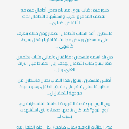
طيور غزة : كتاب يروي معاناة بعض أطفال غزة مع
القصف المدمر والحرب، واستشهاد الأطفال تحت
الأنقاض. كما ي...
فلسطين : أعد الكتاب للأطفال الصغار ومن خلاله يتعرف
على فلسطين وبعض مجالات ثقافتها بشكل بسيط،
كأشهى ...
من بلد اسمه فلسطين : مؤلفتان وثماني فتيات يجتمعن
معًا لإنتاج كتاب للأطفال يهدف إلى الحفاظ على التراث
الغني، وال...
أطلس فلسطين : يتناول هذا الكتاب نضال فلسطين من
منظور فلسفي قائم على حقوق الطفل، وهو دعوة
موجهة للأطفال ل...
روح الروح ريم : قصة الشهيدة الطفلة الفلسطينية ريم،
"روح الروح" كما كان يناديها جدها، والتي استُشهدت
بسبب ا...
فتى الطائرة الورقية (كتاب صامت) : كان حلم الطفل هو