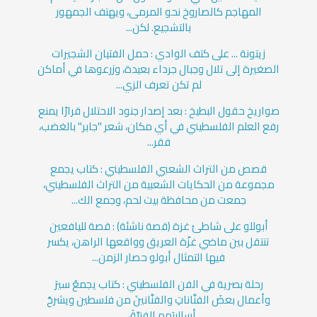
المهاجم كالصاروخ نحو المرمى، ويهتف الجمهور
بالتشجيع. لكن...
زيتونة ... على كتف الوادي : حمل الفتيان الشجيرات
الصغيرة إلى تلال وجبال جرداء بعيدة، وزرعوها في أماكن
لم تكن تعرف الزي...
صواريخ حقول البطيخ : بعد إصدار جنود الاحتلال قرارًا يمنع
رفع العلم الفلسطيني في أي مكان، شعر "جابر" بالغضب،
فقر...
قصص من التراث الشعبي الفلسطيني : كتاب يجمع
مجموعة من الحكايات الشعبية من التراث الفلسطيني،
جمعت من محافظة بيت لحم، وجمع الك...
أبوللو على شاطئ غزة (قصة ناشئة) : قصة لليافعين
تنتقل بين ماضي غزّة العريق وواقعها الراهن، يكسر
فيها التمثال أبولو حصار الزمن...
رحلة بصرية في الفن الفلسطيني : كتاب يجمعُ سيرَ
وأعمال بعضَ الفنَّاناتِ والفنَّانينَ من فلسطين ويشرحُ
أساليبَهم الفنيَّةَ،...