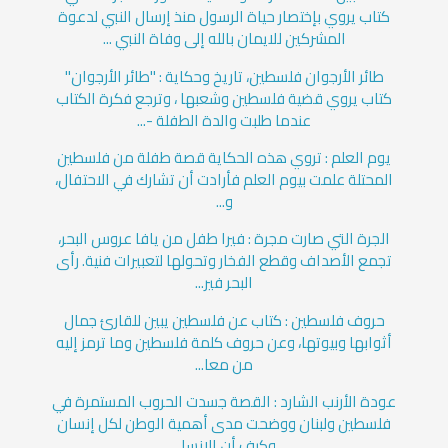
كتاب يروي بإختصار حياة الرسول منذ إرسال النبي لدعوة
المشركين للايمان بالله إلى وفاة النبي ...
طائر الأرجوان ‏فلسطين، تاريخ وحكاية : "طائر الأرجوان"
كتاب يروي قضية فلسطين وشعبها ، وترجع فكرة الكتاب
عندما طلبت والدة الطفلة -...
يوم العلم : تروي هذه الحكاية قصة طفلة من فلسطين
المحتلة علمت بيوم العلم فأرادت أن تشارك في الاحتفال،
و...
الجرة التي صارت مجرة : فيرا طفل من يافا عروس البحر،
تجمع الأصداف وقطع الفخار وتحولها لتعبيرات فنية. رأى
البحر فير...
حروف فلسطين : كتاب عن فلسطين يبين للقارئ جمال
أثوابها وبيوتها، وعن حروف كلمة فلسطين وما ترمز إليه
من معا...
عودة الأرنب الشارد : القصة جسدت الحروب المستمرة في
فلسطين ولبنان ووضحت مدى أهمية الوطن لكل إنسان
وكيف أن الإنسا...