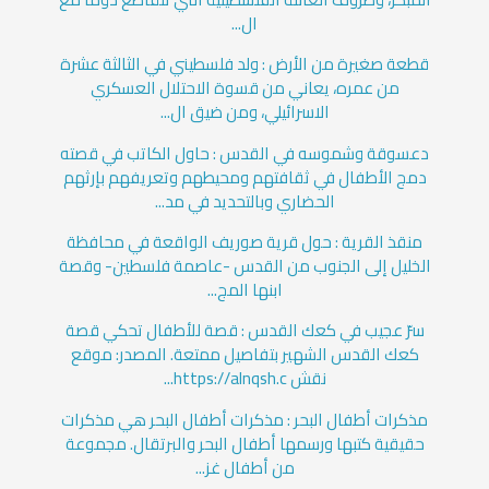
ال...
قطعة صغيرة من الأرض : ولد فلسطيني في الثالثة عشرة
من عمره، يعاني من قسوة الاحتلال العسكري
الاسرائيلي، ومن ضيق ال...
دعسوقة وشموسه في القدس : حاول الكاتب في قصته
دمج الأطفال في ثقافتهم ومحيطهم وتعريفهم بإرثهم
الحضاري وبالتحديد في مد...
منقذ القرية : حول قرية صوريف الواقعة في محافظة
الخليل إلى الجنوب من القدس -عاصمة فلسطين- وقصة
ابنها المج...
سرّ عجيب في كعك القدس : قصة للأطفال تحكي قصة
كعك القدس الشهير بتفاصيل ممتعة. المصدر: موقع
نقش https://alnqsh.c...
مذكرات أطفال البحر : مذكرات أطفال البحر هي مذكرات
حقيقية كتبها ورسمها أطفال البحر والبرتقال. مجموعة
من أطفال غز...