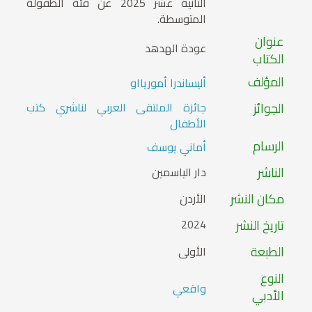
الثانية عشر 2025 عن فئة الطفولة
المتوسطة.
عنوان
عودة الهدهد
الكتاب
المؤلف
أليساندرا أموريااو
الجوائز
جائزة الملتقى العربي لناشري كتب
الأطفال
الرسام
أماني يوسف
الناشر
دار الياسمين
مكان النشر
الأردن
تاريخ النشر
2024
الطبعة
الأولى
النوع
واقعي
الأدبي