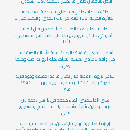
الأول لليافعين ضمن ما يمكن تسميته بأدب السجون ...
الطائرة : يصاب طفل فلسطيني بالصدمة بسبب صوت
الطائرة الحربية الاسرائيلية. من باب التحدي، والتغلب على ...
الطيارات تطير : هذا الكتاب تم تأليفه من قبل الكاتب
الأمريكي مايكل موربيرغو بناءً على طلب طفل فلسطيني.
الأط...
اسمي الحركي فراشة : الرواية رواية الأسئلة الكثيفة في
ظل واقع لا عادي تعيشه الفتاة، بطلة الرواية، حيث وطنها
يعي...
شاعر البروة : القصة خيال بخيال ما عدا حقيقة وجود قرية
البروة وولادة الشاعر محمود درويش بها عام 1941،
قري...
ستي الفلسطيني : لقاءُ صدفةٍ في باريس يجمعُ بين
فريدة ومازن، شابةٌ وشابٌ عربيان من أصولٍ فِلَسْطينيةٍ
يلتقي...
إجازة اضطرارية : رواية لليافعين. عن الصداقة والحب
المبكّر، وظروف العائلة الفلسطينية التي تتقاطع دوماً مع