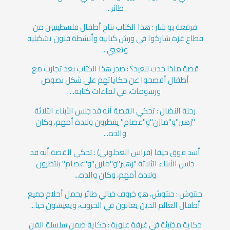
طائر...
فرقعة بو شار : هذا الكتاب نتاج أطفال فلسطينيين من
قطاع غزة شاركوا في ورش كتابية وأنشطة فنون تشكيلية
وتعبي...
قصة ماذا حدث للعيد؟ : صدر هذا الكتاب بعد تجارب مع
أطفال أفصحوا عن حكاياتهم على شكل نصوص
ورسومات، في لقاءات كتابة...
رحلة النضال : تحكي القصة أنه قد جلس الأبناء الثلاثة
"زهير"و"مازن"و"عصام" ينتظرون ولادة أمهم، وكان
والده...
أسد فوق حيفا (فراس العجلوني) : تحكي القصة أنه قد
جلس الأبناء الثلاثة "زهير"و"مازن"و"عصام" ينتظرون
ولادة أمهم، وكان والده...
حنتوش : حنتوش، هو خروف خيالي طائر يحمل أحلام جميع
أطفال العالم الذين يعانون في الحروب، ويعيشون حيا...
حكاية مختبئة في غرفة علوية : حكاية ضمن سلسلة الفن