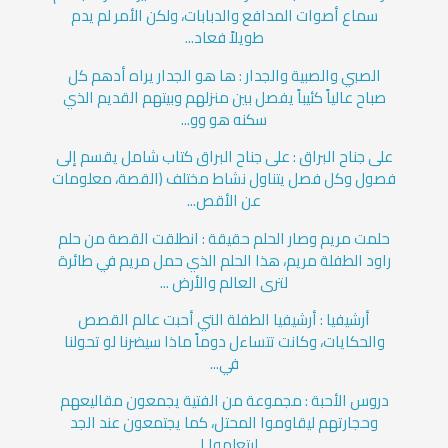
سماع أصوات المدافع والدبابات، ولكن الأمر لم يدم
طويلاً فعاد...
الصبي والصبية والجدار : ها هو الجدار يراه أدهم كل
صباح عالياً كئيباً يفصل بين منزلهم وبيتهم القديم الذي
سكنه هو وو...
على جناح البراق : على جناح البراق كتاب شامل يقسم إلى
فصول وكل فصل يتناول نشاط مختلف (القصة، معلومات
عن الأقص...
حلمت مريم وصار الحلم حقيقة : انطلقت القصة من حلم
راود الطفلة مريم، هذا الحلم الذي حمل مريم في طائرة
لترى العالم والأرض ...
أرشيفيا : أرشيفيا الطفلة التي أحبت عالم القصص
والحكايات، وكانت تتساءل دوماً ماذا سيضرنا لو تحولنا
في...
دروس الأحبة : مجموعة من الفتية يجمعون مقاليعهم
وحجارتهم ليقاوموا المحتل، كما يجتمعون عند الجد
ليتعلموا ا...