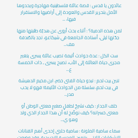
عائدون يا قدس : قصة عائلة فلسطينية مهاجرة ويحدوها
الأمل بتحرير القدس والعودة إلى أراضيها والاستقرار
فيها، ...
لمن هذه الدمية؟ : أثناء بحث أروى عن هديّة طلبتها منها
جدّتها ليلى، أستاذة الجامعة في شيكاغو، تجد بالصّدفة
مف...
ست الكل : عدة حوادث أليمة تصيب عائلة يسرى يتغير
مجرى حياة العائلة إلى الأب، تصبح يسرى ـ ذات الخمسة
ع...
تنين بيت لحم : تبدو حياة الفتى خضر، ابن مخيم الدهيشة
في بيت لحم، سلسلة من الحوادث الأليمة؛ فهو لا يحب
مدر...
خلف الجدار : كيف نشرحُ لطفلٍ صغيرٍ معنى الوطن أو
معنى خسرانه؟ كيف نوضّح له أن هذا الجدار الذي ولد
وهو ي...
سماء سامية الملونة : سامية حلبي إحدى أهم الفنانات
التشكيليات اللاتي ينتمين للمدرسة التجريدية، وقد وضعت