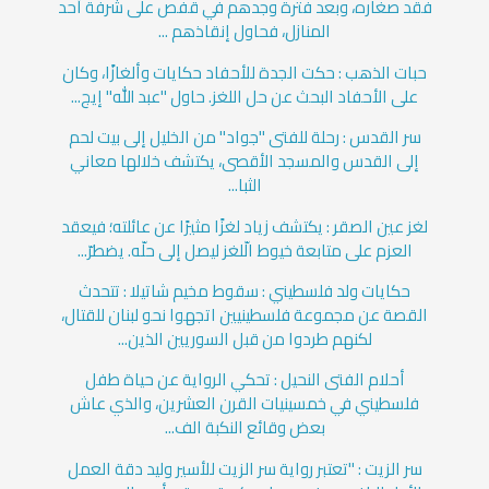
فقد صغاره، وبعد فترة وجدهم في قفص على شرفة أحد
المنازل، فحاول إنقاذهم ...
حبات الذهب : حكت الجدة للأحفاد حكايات وألغازًا، وكان
على الأحفاد البحث عن حل اللغز. حاول "عبد الله" إيج...
سر القدس : رحلة للفتى "جواد" من الخليل إلى بيت لحم
إلى القدس والمسجد الأقصى، يكتشف خلالها معاني
الثبا...
لغز عين الصقر : يكتشف زياد لغزًا مثيرًا عن عائلته؛ فيعقد
العزم على متابعة خيوط الّلغز ليصل إلى حلّه. يضطرّ...
حكايات ولد فلسطيني : سقوط مخيم شاتيلا : تتحدث
القصة عن مجموعة فلسطينيين اتجهوا نحو لبنان للقتال،
لكنهم طردوا من قبل السوريين الذين...
أحلام الفتى النحيل : تحكي الرواية عن حياة طفل
فلسطيني في خمسينيات القرن العشرين، والذي عاش
بعض وقائع النكبة الف...
سر الزيت : "تعتبر رواية سر الزيت للأسير وليد دقة العمل