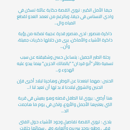
حيفا الأمل الكبير : تروي القصة حكاية عائلة تسكن في
وادي النسناس في حيفا، وبالرغم من تعمد العدو لقطع
المياه وال...
ذاكرة منصور : لدى منصور قدرة عجيبة تمكنه من رؤية
ذاكرة الأشياء والأماكن، يرى من خلالها ذكريات جميلة،
وأن...
رحلة الطير الجميل : يتساءل حسن وشقيقته عن سبب
تسمية طائر "أبو قردان" "بالمالك الحزين" بينما يبدو عليه
الهدوء و...
الحنين : مهما ابتعدنا عن الوطن وهاجرنا لبلاد أخرى فإن
الحنين والشوق لبلادنا لا بد لها أن تعيد لنا ا...
هنا أرضي : يروي لنا الطفل قصته وهو يعيش في قرية
التي يعتبرها الأجمل والأروع، ولكن في يوم ما هاجمت
الد...
بلدي : تروي القصة تفاصيل وجود الأشياء حول الفتى
ففي وطنه يوجد سريره وألعابه، وفي سمائها حلقت