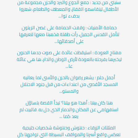
سنبني من جديد : جمع الجوع والبرد والحزن مجموعة من
الأطفال ليتقاسمو القفاز، والمعطف والطعام، شعروا
بدفء توا...
حمامة الأمنيات : وقفت الحمامة على غصن الزيتون
تتأمل القدس الجميل، رأت طفلة فذهبتا معها لتعرفها
على أصدقائها...
مفتاح العودة : استيقظت عائدة على صوت جدها الحنون
ليخبرها بفرحته بالعودة لأرض الوطن والدار، ها هي عائلة
عا...
أجمل حلم : يشعر رضوان بالحزن والأسى لما يعانيه
المسجد الأقصى من اعتداءات من قبل جنود الاحتلال
والمستو...
هنا كان بيتنا : أهذا هو بيتنا؟ تبدأ القصة بتساؤل
استفهامي عن المكان والدمار الذي حل به. فالبيت لم
يعد كما ...
المثلثات الزرقاء : حنتوش وحنتوشة شخصيات خليجية
تعكس واقع أسرنا والمواقف البسيطة التي تواجهنا كل