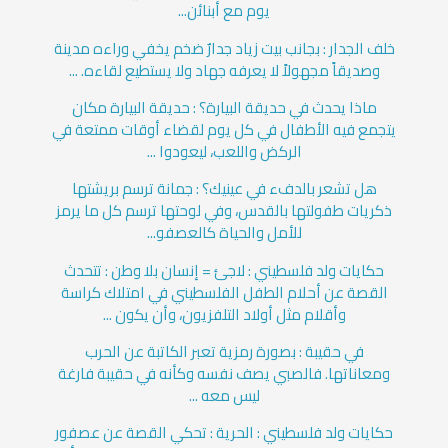
يوم مع أبنائن...
خلف الجدار : بجانب بيت زياد جدارٌ ضخم يخفي وراءه مدينة
وصديقاً مجهولاً لا يعرفه جهاد ولا يستطيع لقاءه. ...
ماذا يحدث في حديقة البيارة؟ : حديقة البيارة مكان
يتجمع فيه الأطفال في كل يوم لقضاء أوقات ممتعة في
الركض واللعب، ليعودوا ...
هل تشعر بالدفء في عينيك؟ : جمانة ترسم بريشتها
ذكريات طفولتها بالقدس، وفي لوحتها ترسم كل ما يرمز
للأمل والحياة كالعصفو...
حكايات ولد فلسطيني : لاجئ = إنسان بلا وطن : تتحدث
القصة عن أحلام الطفل الفلسطيني في امتلاك كراسة
وأقلام مثل أولاد التلفزيون، وأن يكون ...
في حقيبة : بصورة رمزية تعبر الكاتبة عن الحرب
ومعاناتها. فالصبي يصف نفسه وكأنه في حقيبة فارغة
ليس معه ...
حكايات ولد فلسطيني : الحرية : تحكي القصة عن عصفور