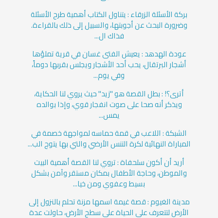
بركة الأسئلة الزرقاء : يتناول الكتاب أهمية طرح الأسئلة
وضرورة البحث عن أجوبتها، والسبيل إلى ذلك بالقراءة.
فذاك ال...
عودة الهدهد : يعيش الفتى غسان في قرية تملؤها
أشجار البرتقال، يحب أحد الأشجار ويجلس بقربها دوماً،
وفي يوم...
أترى؟! : بطل القصة هو "زيد" حيث يروي لنا الحكاية،
ويذكر أنه صحا على صوت انفجار قوي، وإذا بوالده
يمس...
الشبكة : اللاعب في قمة حماسه لمواجهة خصمة في
المباراة النهائية لكرة التنس الأرضي والتي بها يتوج الب...
أريد أن أكون سلحفاة : تروي لنا القصة أهمية البيت
والموطن، وحاجة الأطفال بمكان مستقر وآمن بشكل
بسيط وعفوي ومن خيا...
مدينة الغيوم : قصة غيمة اسمها مزنة تحلم بالنزول إلى
الأرض لتتعرف على الحياة على سطح الأرض، حاولت عدة