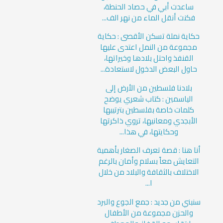
ساعدت أبي في حصاد الحنطة،
فكنت أنقل الماء من نهر الف...
حكاية نملة تسكن الأقصى : حكاية
مجموعة من النمل اعتدى عليها
القنفذ واحتل بلادها وخيراتها،
حاول البعض الدخول لاستعادة...
بلادنا فلسطين من الأرض إلى
الياسمين : كتاب شعري يوضح
كلمات خاصة بفلسطين بترتيبها
الأبجدي ومعانيها، تروي ذاكرتها
وحكايتها، في هذا...
أنا هنا : قصة تعرف الصغار بأهمية
التعايش معاً بسلام وأمان بالرغم
الاختلاف بالثقافة والبلاد من خلال
ا...
سنبني من جديد : جمع الجوع والبرد
والحزن مجموعة من الأطفال