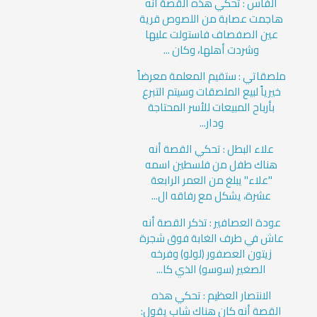
الفأس : تحكي هذه القصة أنه
هاجمت عصابة من اللصوص قرية
عين الصفصاف فاستولت عليها
وشردت أهلها، وكان ...
ملصقاتي : ستقيم المعلمة معرضاً
خيرياً لبيع الملصقات وسيتم التبرع
بأرباح المبيعات للأسر المحتاجة
ودار...
علاء البطل : تحكي القصة أنه
هناك طفل من فلسطين اسمه
"علاء" يبلغ من العمر الرابعة
عشرة، يشكل مع رفاقه ال...
عودة العصافير : تذكر القصة أنه
عاش في طرف الغابة فوق شجرة
زيتون العصفور (لولو) وفرخه
الصغير (سوسو) الذي كا...
الانتصار العظيم : تحكي هذه
القصة أنه كان هناك شاب يقول: