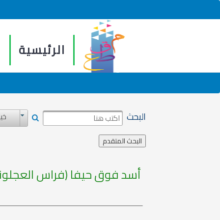
الرئيسية
م
البحث
خيا
أسد فوق حيفا (فراس العجلون