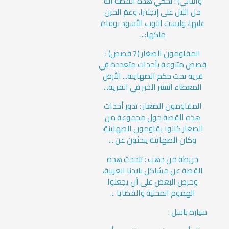
والثاني) : تحكي هذه القصة أنه
حل الليل على إنجلترا، وعمّ الحزن
عليها، ولبست الثوب الأسود بوفاة
ملكها:...
المقاومون الصغار (7 قصص) :
قصص متنوعة بأحداث متعددة في
قرية تحت حكم الصهاينة... الأرض
المعطاء انتشر الخبر في القرية...
المقاومون الصغار : تدور أحداث
هذه القصة حول مجموعة من
الصغار كانوا يقاومون الصهاينة،
وكان الصهاينة يبحثون عن ...
خريطة من ذهب : تتحدث هذه
القصة عن مشاكل بلادنا العربية،
وحرص البعض على أن يجعلوا
الهموم المحلية والقضايا ...
سيارة باسل :