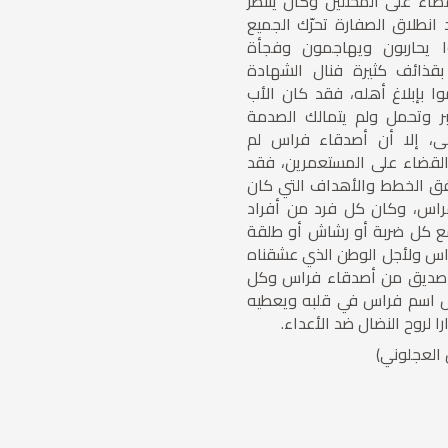
اء على المحتلين وكان ينتظر
انطلاق الصفارة تحرّك الجميع
ا يحاربون ويهاجمون وفجأة
قذائف كثيرة فنال الشهادة
 بإبلاغ أهله، فقد كان الأب
بر وتحمل ولم يتمالك الصدمة
، إلا أن أصدقاء فراس لم
القضاء على المستعمرين، فقد
ق الخطط والأهداف التي كان
اس، وكان كل فرد من أفراد
 كل ضربة أو رشاش أو طلقة
راس ولأجل الوطن الذي عشقناه
 صديق من أصدقاء فراس وكل
ل اسم فراس في قلبه ويعطيه
را لروح النضال ضد الأعداء.
العجلوني)