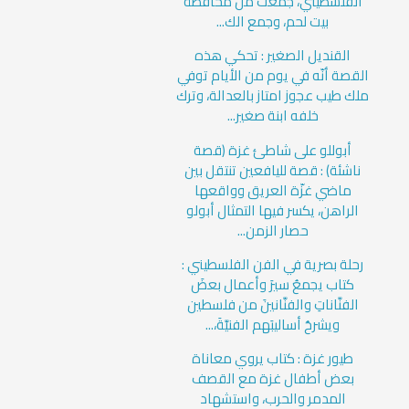
الفلسطيني، جمعت من محافظة
بيت لحم، وجمع الك...
القنديل الصغير : تحكي هذه
القصة أنّه في يوم من الأيام توفي
ملك طيب عجوز امتاز بالعدالة، وترك
خلفه ابنة صغير...
أبوللو على شاطئ غزة (قصة
ناشئة) : قصة لليافعين تنتقل بين
ماضي غزّة العريق وواقعها
الراهن، يكسر فيها التمثال أبولو
حصار الزمن...
رحلة بصرية في الفن الفلسطيني :
كتاب يجمعُ سيرَ وأعمال بعضَ
الفنَّاناتِ والفنَّانينَ من فلسطين
ويشرحُ أساليبَهم الفنيَّةَ،...
طيور غزة : كتاب يروي معاناة
بعض أطفال غزة مع القصف
المدمر والحرب، واستشهاد