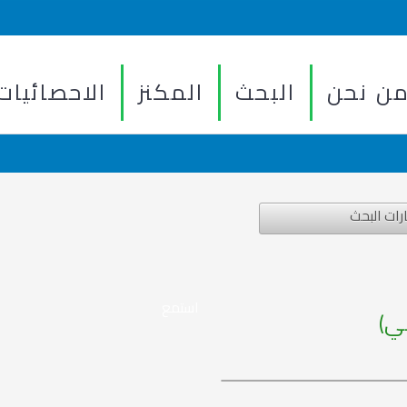
ن نحن
البحث
المكنز
الاحصائيات
رات البحث
استمع
ي)