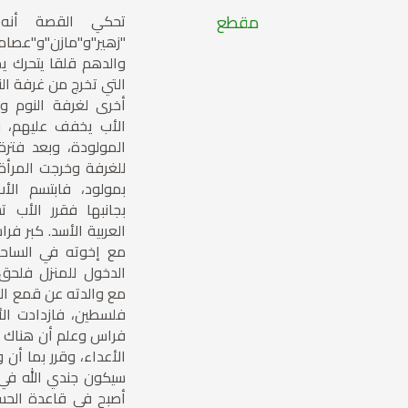
مقطع
تحكي القصة أنه ق
"زهير"و"مازن"و"عصام
والدهم قلقا يتحرك يمي
التي تخرج من غرفة ال
أخرى لغرفة النوم 
الأب يخفف عليهم، وذ
المولودة، وبعد فتر
للغرفة وخرجت المرأة 
بمولود، فابتسم الأب
بجانبها فقرر الأب 
العربية الأسد. كبر ف
مع إخوته في الساحة
الدخول للمنزل فلحق
مع والدته عن قمع القو
فلسطين، فازدادت ال
فراس وعلم أن هناك أر
الأعداء، وقرر بما أن 
سيكون جندي الله في 
أصبح في قاعدة الحس