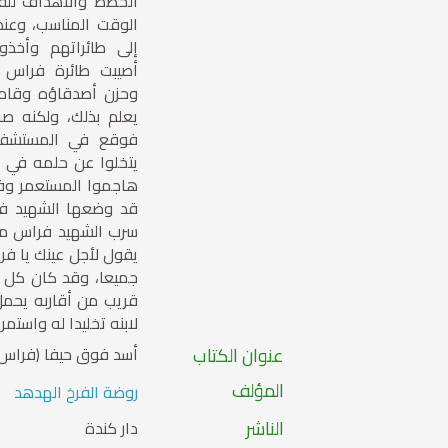
الخطط والأهداف للقض
الوقت المناسب، وعند 
إلى طائراتهم وأخذو
أصيبت طائرة فراس ب
وحزن أصدقاؤه وقاموا
يعلم بذلك، ولكنه ص
فوقع في المستشفى
يتخلوا عن حلمه في 
هاجموا المستعمر وف
قد وضعها الشهيد فر
سرب الشهيد فراس مع
يقول لأجل عينك يا ف
جميعا، وقد كان كل
قريب من أقاربه يحم
لابنه تخليدا له واستمرا
عنوان الكتاب
أسد فوق حيفا (فراس 
المؤلف
روضة الفرخ الهدهد
الناشر
دار كندة