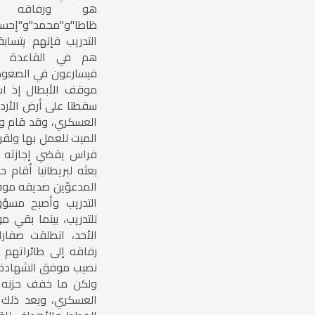
هو ورفاقه "م
ظاطا"و"محمد"و"إحسا
التدريب فإنهم يتسابق
هم في القاعدة إذ
فيسارعون في الصعود
موقف الأبطال إذ است
سقطتا على أرض الأرد
العسكري، وقد قام وا
الميت للعمل بها ولق
فراس يقضي إجازته ب
بعثه لبريطانيا أقام 
المدعوّين صديقه مو
التدريب وأصبح مسؤو
للتدريب، بينما بقي
الأحد، انطلقت صفار
رفاقه إلى طائراتهم 
نصيب موفق الشهادة، 
ولكن ما خفف حزنه أ
العسكري، وبعد ذلك 