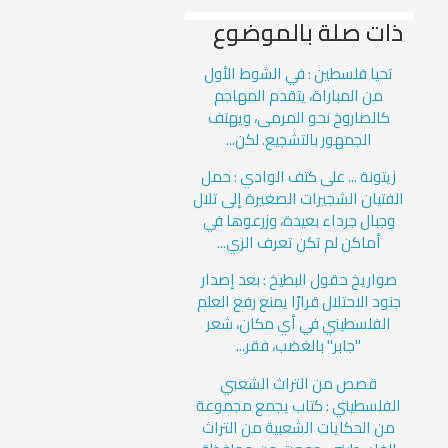
ذات صلة بالموضوع
تحيا فلسطين : في الشوط الأول
من المباراة، يتقدم المهاجم
كالصاروخ نحو المرمى، ويهتف
الجمهور بالتشجيع. لكن...
زيتونة ... على كتف الوادي : حمل
الفتيان الشجيرات الصغيرة إلى تلال
وجبال جرداء بعيدة، وزرعوها في
أماكن لم تكن تعرف الزي...
صواريخ حقول البطيخ : بعد إصدار
جنود الاحتلال قرارًا يمنع رفع العلم
الفلسطيني في أي مكان، شعر
"جابر" بالغضب، فقر...
قصص من التراث الشعبي
الفلسطيني : كتاب يجمع مجموعة
من الحكايات الشعبية من التراث