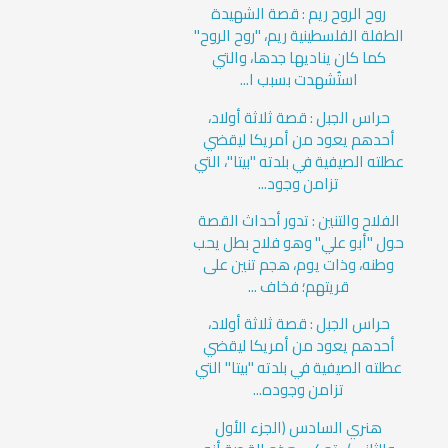
روح الروح ريم : قصة الشهيدة
الطفلة الفلسطينية ريم، "روح الروح"
كما كان يناديها جدها، والتي
استُشهدت بسبب ا...
حراس الجبل : قصة ثلاثة أولاد،
أحدهم يعود من أمريكا ليقضي
عطلته الصيفية في بلدته "بيتا"، التي
تزامن وجود...
الفلاح والتنين : تدور أحداث القصة
حول "أبو علي" وهو فلاح بطل يحب
وطنه، وذات يوم، هجم تنين على
قريتهم؛ فخاف ...
حراس الجبل : قصة ثلاثة أولاد،
أحدهم يعود من أمريكا ليقضي
عطلته الصيفية في بلدته "بيتا" التي
تزامن وجوده...
هنري السادس (الجزء الأول