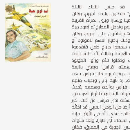
د جلس الأبناء الثلاثة
" ينتظرون ولادة أمهم، وكان
نا ويسارا ويرى المرأة الغريبة
نوم وتدخل المطبخ ثم تعود مرة
وهم قلقون على أمهم، وكان
لك باختيار الاسم للمولود أو
ة سمعوا صراخ طفل فتقدموا
الغريبة وقالت للأب: لقد رُزقت
 ودخلوا للأم ورأوا المولود
تسميته "فراس" ويعني باللغة
راس، وذات يوم كان فراس يلعب
، إذ بأبيه يأتي ويطلب منهم
 فراس بوالده وسمعه يتحدث
ات الإنجليزية للثوار العرب في
أسئلة لدى فراس عن ذلك. كبر
ضا من الوطن العربي قد احتلّه
والده جندي الله في الأرض فإنه
السماء أي طيارا. وبعد سنوات
ين الجوية في المفرق، فكان