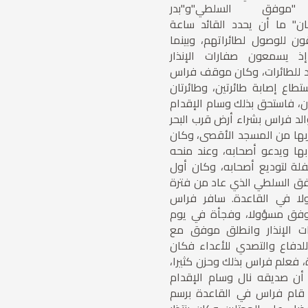
وفق السلطي"و"بدر
ن" ما أن يحدد القائد ساعة
ون للوصول لطائراتهم، وبينما
 يسمعون صفارات الإنذار
 للطائرات، وكان موقف فراس
طاع إصابة طائرتين، وطائرتان
ن، فاستحق بذلك وسام الإقدام
لد فراس بشراء أرض قرب البحر
ربها من المسجد الأقصى، وكان
ها ويدعو أصحابه، وعند منحه
حفلة لتوديع أصحابه، وكان أول
فق السلطي الذي عاد من فترة
لا في القاعدة. سافر فراس
 موفق مسؤولا، وفجأة في يوم
ات الإنذار وانطلق موفق مع
للدفاع والتصدي للأعداء فكان
فعلم فراس بذلك وحزن كثيرا،
ن صديقه نال وسام الإقدام
قام فراس في القاعدة برسم