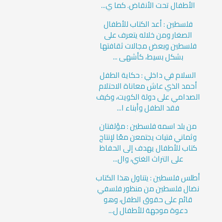
الأطفال تحت الأنقاض. كما ي...
فلسطين : أعد الكتاب للأطفال
الصغار ومن خلاله يتعرف على
فلسطين وبعض مجالات ثقافتها
بشكل بسيط، كأشهى ...
السلام في داخلي : حكاية الطفل
أحمد الذي عاش معاناة الاحتلام
الصدامي على دولة الكويت، وكيف
فقد الطفل وأبناء ا...
من بلد اسمه فلسطين : مؤلفتان
وثماني فتيات يجتمعن معًا لإنتاج
كتاب للأطفال يهدف إلى الحفاظ
على التراث الغني، وال...
أطلس فلسطين : يتناول هذا الكتاب
نضال فلسطين من منظور فلسفي
قائم على حقوق الطفل، وهو
دعوة موجهة للأطفال ل...