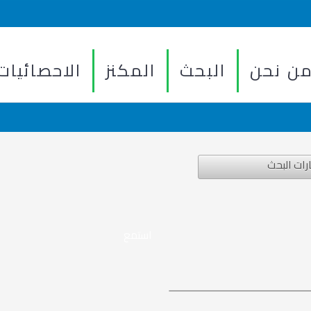
ن نحن
البحث
المكنز
الاحصائيات
رات البحث
استمع