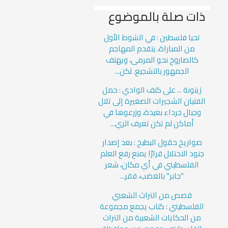
ذات صلة بالموضوع
تحيا فلسطين : في الشوط الأول
من المباراة، يتقدم المهاجم
كالصاروخ نحو المرمى، ويهتف
الجمهور بالتشجيع. لكن...
زيتونة ... على كتف الوادي : حمل
الفتيان الشجيرات الصغيرة إلى تلال
وجبال جرداء بعيدة، وزرعوها في
أماكن لم تكن تعرف الزي...
صواريخ حقول البطيخ : بعد إصدار
جنود الاحتلال قرارًا يمنع رفع العلم
الفلسطيني في أي مكان، شعر
"جابر" بالغضب، فقر...
قصص من التراث الشعبي
الفلسطيني : كتاب يجمع مجموعة
من الحكايات الشعبية من التراث