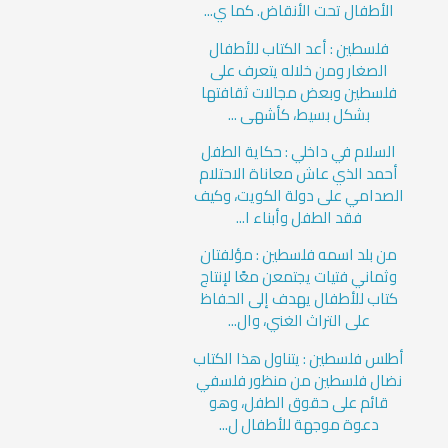
الأطفال تحت الأنقاض. كما ي...
فلسطين : أعد الكتاب للأطفال
الصغار ومن خلاله يتعرف على
فلسطين وبعض مجالات ثقافتها
بشكل بسيط، كأشهى ...
السلام في داخلي : حكاية الطفل
أحمد الذي عاش معاناة الاحتلام
الصدامي على دولة الكويت، وكيف
فقد الطفل وأبناء ا...
من بلد اسمه فلسطين : مؤلفتان
وثماني فتيات يجتمعن معًا لإنتاج
كتاب للأطفال يهدف إلى الحفاظ
على التراث الغني، وال...
أطلس فلسطين : يتناول هذا الكتاب
نضال فلسطين من منظور فلسفي
قائم على حقوق الطفل، وهو
دعوة موجهة للأطفال ل...