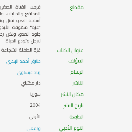
مقطع
فرحت الفتاة الصغي
المدافع والدبابات، و
أسلحة العدو تقتل وت
"غزة" مكتوفة الأيد
جنود العدو، ولكن ر
لترحل وتودع الحياة.
عنوان الكتاب
غزة الطفلة الشجاعة
المؤلف
طارق أحمد البكري
الرسام
إياد عيساوي
الناشر
دار مكتبتي
مكان النشر
سوريا
تاريخ النشر
2004
الطبعة
الأولى
النوع الأدبي
واقعي