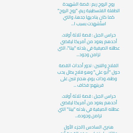
روح الروح ريم : قصة الشهيدة
الطفلة الفلسطينية ريم، "روح الروح"
كما كان يناديها جدها، والتي
استُشهدت بسبب ا...
حراس الجبل : قصة ثلاثة أولاد،
أحدهم يعود من أمريكا ليقضي
عطلته الصيفية في بلدته "بيتا"، التي
تزامن وجود...
الفلاح والتنين : تدور أحداث القصة
حول "أبو علي" وهو فلاح بطل يحب
وطنه، وذات يوم، هجم تنين على
قريتهم؛ فخاف ...
حراس الجبل : قصة ثلاثة أولاد،
أحدهم يعود من أمريكا ليقضي
عطلته الصيفية في بلدته "بيتا" التي
تزامن وجوده...
هنري السادس (الجزء الأول