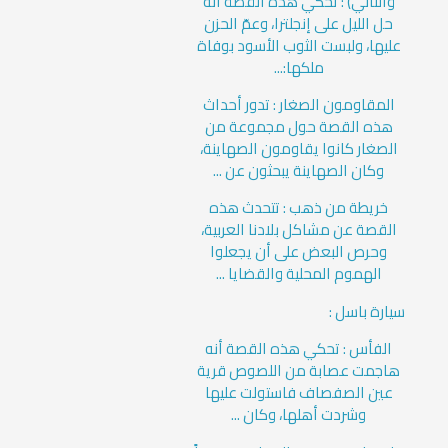
والثاني) : تحكي هذه القصة أنه
حل الليل على إنجلترا، وعمّ الحزن
عليها، ولبست الثوب الأسود بوفاة
ملكها:...
المقاومون الصغار : تدور أحداث
هذه القصة حول مجموعة من
الصغار كانوا يقاومون الصهاينة،
وكان الصهاينة يبحثون عن ...
خريطة من ذهب : تتحدث هذه
القصة عن مشاكل بلادنا العربية،
وحرص البعض على أن يجعلوا
الهموم المحلية والقضايا ...
سيارة باسل :
الفأس : تحكي هذه القصة أنه
هاجمت عصابة من اللصوص قرية
عين الصفصاف فاستولت عليها
وشردت أهلها، وكان ...