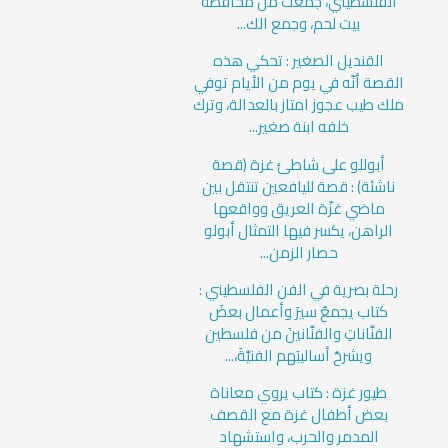
الفلسطيني، جمعت من محافظة
بيت لحم، وجمع الك...
القنديل الصغير : تحكي هذه
القصة أنّه في يوم من الأيام توفي
ملك طيب عجوز امتاز بالعدالة، وترك
خلفه ابنة صغير...
أبوللو على شاطئ غزة (قصة
ناشئة) : قصة لليافعين تنتقل بين
ماضي غزّة العريق وواقعها
الراهن، يكسر فيها التمثال أبولو
حصار الزمن...
رحلة بصرية في الفن الفلسطيني :
كتاب يجمعُ سيرَ وأعمال بعضَ
الفنَّاناتِ والفنَّانينَ من فلسطين
ويشرحُ أساليبَهم الفنيَّةَ،...
طيور غزة : كتاب يروي معاناة
بعض أطفال غزة مع القصف
المدمر والحرب، واستشهاد