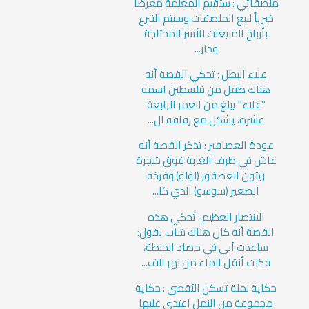
ملصقاتي : ستقيم المعلمة معرضاً
خيرياً لبيع الملصقات وسيتم التبرع
بأرباح المبيعات للأسر المحتاجة
ودار...
علاء البطل : تحكي القصة أنه
هناك طفل من فلسطين اسمه
"علاء" يبلغ من العمر الرابعة
عشرة، يشكل مع رفاقه ال...
عودة العصافير : تذكر القصة أنه
عاش في طرف الغابة فوق شجرة
زيتون العصفور (لولو) وفرخه
الصغير (سوسو) الذي كا...
الانتصار العظيم : تحكي هذه
القصة أنه كان هناك شاب يقول:
ساعدت أبي في حصاد الحنطة،
فكنت أنقل الماء من نهر الف...
حكاية نملة تسكن الأقصى : حكاية
مجموعة من النمل اعتدى عليها