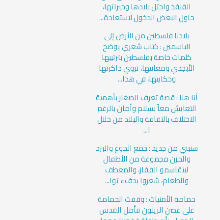
القنفذ واحتل بلادها وخيراتها،
حاول البعض الدخول لاستعادة...
بلادنا فلسطين من الأرض إلى
الياسمين : كتاب شعري يوضح
كلمات خاصة بفلسطين بترتيبها
الأبجدي ومعانيها، تروي ذاكرتها
وحكايتها، في هذا...
أنا هنا : قصة تعرف الصغار بأهمية
التعايش معاً بسلام وأمان بالرغم
الاختلاف بالثقافة والبلاد من خلال
ا...
سنبني من جديد : جمع الجوع والبرد
والحزن مجموعة من الأطفال
ليتقاسمو القفاز، والمعطف
والطعام، شعروا بدفء توا...
حمامة الأمنيات : وقفت الحمامة
على غصن الزيتون تتأمل القدس