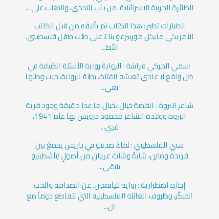
الطائرة الحربية الاسرائيلية. من باب التحدي، والتغلب على ...
الطيارات تطير : هذا الكتاب تم تأليفه من قبل الكاتب
الأمريكي مايكل موربيرغو بناءً على طلب طفل فلسطيني.
الأط...
اسمي الحركي فراشة : الرواية رواية الأسئلة الكثيفة في
ظل واقع لا عادي تعيشه الفتاة، بطلة الرواية، حيث وطنها
يعي...
شاعر البروة : القصة خيال بخيال ما عدا حقيقة وجود قرية
البروة وولادة الشاعر محمود درويش بها عام 1941،
قري...
ستي الفلسطيني : لقاءُ صدفةٍ في باريس يجمعُ بين
فريدة ومازن، شابةٌ وشابٌ عربيان من أصولٍ فِلَسْطينيةٍ
يلتقي...
إجازة اضطرارية : رواية لليافعين. عن الصداقة والحب
المبكّر، وظروف العائلة الفلسطينية التي تتقاطع دوماً مع
ال...