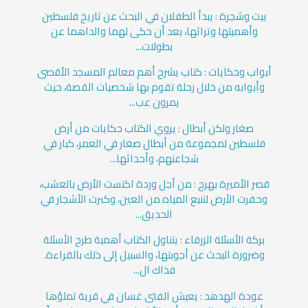
بيت وشجرة : يبدأ الطفلان في البحث عن تاريخ فلسطين
وأهميتها وتراثها، بعد أن حكى لهما والداهما عن
بطولات...
أبواب وحكايات : كتاب يشرح أهم معالم المسجد الأقصى
وأبوابه من خلال رحلة تقوم بها شخصيات القصة، حيث
يمرون عب...
صغار ولكن أبطال : يروي الكتاب حكايات من أرض
فلسطين لمجموعة من أبطال صغار في العمر، كبار في
شجاعتهم، وأحداثها...
قصر الأميرة بهرج : من أجل وردة اكتست الأرض بالعشب،
وحفرت الأرض لتنبع المياه من العين، وكبرت الأشجار في
الحديق...
بركة الأسئلة الزرقاء : يتناول الكتاب أهمية طرح الأسئلة
وضرورة البحث عن أجوبتها، والسبيل إلى ذلك بالقراءة.
فذاك ال...
عودة الهدهد : يعيش الفتى غسان في قرية تملؤها