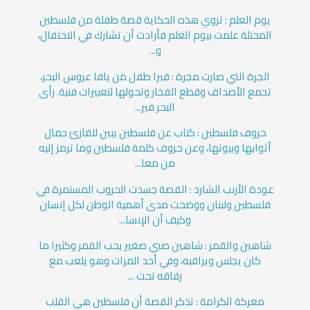
يوم العلم : تروي هذه الحكاية قصة طفلة من فلسطين
المحتلة علمت بيوم العلم فأرادت أن تشارك في الاحتفال،
و...
الجرة التي صارت مجرة : فيرا طفل من يافا عروس البحر،
تجمع الأصداف وقطع الفخار وتحولها لتعبيرات فنية. رأى
البحر فير...
حروف فلسطين : كتاب عن فلسطين يبين للقارئ جمال
أثوابها وبيوتها، وعن حروف كلمة فلسطين وما ترمز إليه
من معا...
عودة الأرنب الشارد : القصة جسدت الحروب المستمرة في
فلسطين ولبنان ووضحت مدى أهمية الوطن لكل إنسان
وكيف أن الإنسا...
شاهين والقمر : شاهين صبي صغير يحب القمر وكثيرا ما
كان يجلس ويراقبه، وفي أحد المرات وهو يلعب مع
رفاقه تحت ...
معركة الكرامة : تذكر القصة أن فلسطين هي القلب