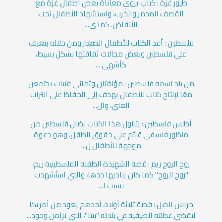
طيور غزة : كتاب يروي معاناة بعض أطفال غزة مع
القصف المدمر والحرب، واستشهاد الأطفال تحت
الأنقاض. كما ي...
فلسطين : أعد الكتاب للأطفال الصغار ومن خلاله يتعرف
على فلسطين وبعض مجالات ثقافتها بشكل بسيط،
كأشهى ...
من بلد اسمه فلسطين : مؤلفتان وثماني فتيات يجتمعن
معًا لإنتاج كتاب للأطفال يهدف إلى الحفاظ على التراث
الغني، وال...
أطلس فلسطين : يتناول هذا الكتاب نضال فلسطين من
منظور فلسفي قائم على حقوق الطفل، وهو دعوة
موجهة للأطفال ل...
روح الروح ريم : قصة الشهيدة الطفلة الفلسطينية ريم،
"روح الروح" كما كان يناديها جدها، والتي استُشهدت
بسبب ا...
حراس الجبل : قصة ثلاثة أولاد، أحدهم يعود من أمريكا
ليقضي عطلته الصيفية في بلدته "بيتا"، التي تزامن وجود...