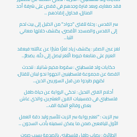
فقد صغاره، وبعد فترة وجدهم في قفص على شرفة أحد
المنازل، فحاول إنقاذهم ...
سر القدس : رحلة للفتى "جواد" من الخليل إلى بيت لحم
إلى القدس والمسجد الأقصى، يكتشف خلالها معاني
الثبا...
لغز عين الصقر : يكتشف زياد لغزًا مثيرًا عن عائلته؛ فيعقد
العزم على متابعة خيوط الّلغز ليصل إلى حلّه. يضطرّ...
حكايات ولد فلسطيني : سقوط مخيم شاتيلا : تتحدث
القصة عن مجموعة فلسطينيين اتجهوا نحو لبنان للقتال،
لكنهم طردوا من قبل السوريين الذين...
أحلام الفتى النحيل : تحكي الرواية عن حياة طفل
فلسطيني في خمسينيات القرن العشرين، والذي عاش
بعض وقائع النكبة الف...
سر الزيت : "تعتبر رواية سر الزيت للأسير وليد دقة العمل
الأول لليافعين ضمن ما يمكن تسميته بأدب السجون ...
الطائرة : يصاب طفل فلسطيني بالصدمة بسبب صوت