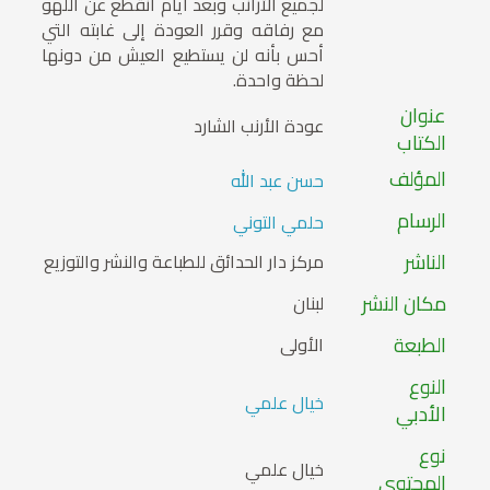
لجميع الأرانب وبعد أيام انقطع عن اللهو
مع رفاقه وقرر العودة إلى غابته التي
أحس بأنه لن يستطيع العيش من دونها
لحظة واحدة.
عنوان
عودة الأرنب الشارد
الكتاب
المؤلف
حسن عبد الله
الرسام
حلمي التوني
الناشر
مركز دار الحدائق للطباعة والنشر والتوزيع
مكان النشر
لبنان
الطبعة
الأولى
النوع
خيال علمي
الأدبي
نوع
خيال علمي
المحتوي