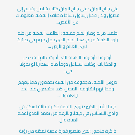
على جناح البراق : على جناح البراق كتاب شامل يقسم إلى
فصول وكل فصل يتناول نشاط مختلف (القصة، معلومات
عن الأقص...
حلمت مريم وصار الحلم حقيقة : انطلقت القصة من حلم
راود الطفلة مريم، هذا الحلم الذي حمل مريم في طائرة
لترى العالم والأرض ...
أرشيفيا : أرشيفيا الطفلة التي أحبت عالم القصص
والحكايات، وكانت تتساءل دوماً ماذا سيضرنا لو تحولنا
في...
دروس الأحبة : مجموعة من الفتية يجمعون مقاليعهم
وحجارتهم ليقاوموا المحتل، كما يجتمعون عند الجد
ليتعلموا ا...
حيفا الأمل الكبير : تروي القصة حكاية عائلة تسكن في
وادي النسناس في حيفا، وبالرغم من تعمد العدو لقطع
المياه وال...
ذاكرة منصور : لدى منصور قدرة عجيبة تمكنه من رؤية