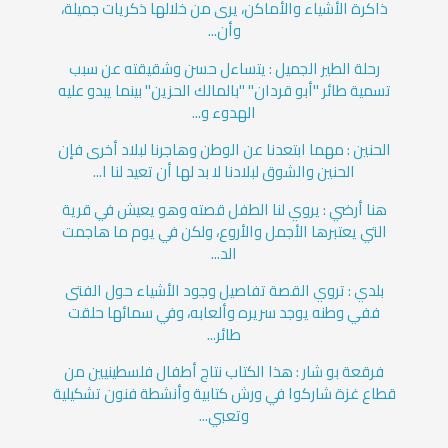
ذاكرة الأشياء والأماكن، يرى من خلالها ذكريات جميلة،
وأن...
رحلة الطير الجميل : يتساءل حسن وشقيقته عن سبب
تسمية طائر "أبو قردان" "بالمالك الحزين" بينما يبدو عليه
الهدوء و...
الحنين : مهما ابتعدنا عن الوطن وهاجرنا لبلاد أخرى فإن
الحنين والشوق لبلادنا لا بد لها أن تعيد لنا ا...
هنا أرضي : يروي لنا الطفل قصته وهو يعيش في قرية
التي يعتبرها الأجمل والأروع، ولكن في يوم ما هاجمت
الد...
بلدي : تروي القصة تفاصيل وجود الأشياء حول الفتى
ففي وطنه يوجد سريره وألعابه، وفي سمائها حلقت
طائر...
فرقعة بو شار : هذا الكتاب نتاج أطفال فلسطينيين من
قطاع غزة شاركوا في ورش كتابية وأنشطة فنون تشكيلية
وتعبي...