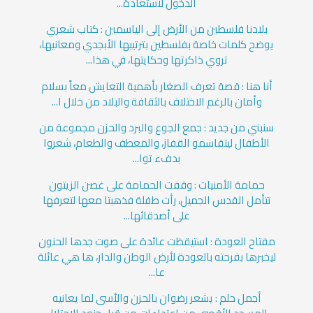
الدخول لاستعادة...
بلادنا فلسطين من الأرض إلى الياسمين : كتاب شعري
يوضح كلمات خاصة بفلسطين بترتيبها الأبجدي ومعانيها،
تروي ذاكرتها وحكايتها، في هذا...
أنا هنا : قصة تعرف الصغار بأهمية التعايش معاً بسلام
وأمان بالرغم الاختلاف بالثقافة والبلاد من خلال ا...
سنبني من جديد : جمع الجوع والبرد والحزن مجموعة من
الأطفال ليتقاسمو القفاز، والمعطف والطعام، شعروا
بدفء توا...
حمامة الأمنيات : وقفت الحمامة على غصن الزيتون
تتأمل القدس الجميل، رأت طفلة فذهبتا معها لتعرفها
على أصدقائها...
مفتاح العودة : استيقظت عائدة على صوت جدها الحنون
ليخبرها بفرحته بالعودة لأرض الوطن والدار، ها هي عائلة
عا...
أجمل حلم : يشعر رضوان بالحزن والأسى لما يعانيه