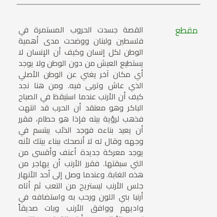
مقطع
القصة جسدت الحروب المستمرة في
فلسطين ولبنان ووضحت مدى أهمية
الوطن لكل إنسان وكيف أن الإنسان لا
يستطيع العيش من دون الوطن ولا يوجد
أي مكان آخر يغني عن الوطن الأصلي
الذي عاش وتربى فيه. ومن هنا نجد
كيف أن الأرنب عندما استيقظ في الصباح
الباكر وهو معتقد أن الحرب قد انتهت
فذهب لرؤية بيته فإذا هو حطام، فقرر
أن يعيد بناءه فوجد الذئب يبتسم في
وجهه وقال له لا أنصحك ببناء بيتك لأنه
يوجد معركة جديدة أعنف وأقسى من
التي سبقتها. فقرر الأرنب أن يهاجر من
هذه الغابة. وعندما وصل إلى أحد الأنهار
جلس الأرنب ليستريح من التعب ثم أتاه
أرنبا بني اللون ورحب به واستضافه في
واديهم ووافق الأرنب وبات صديقاً