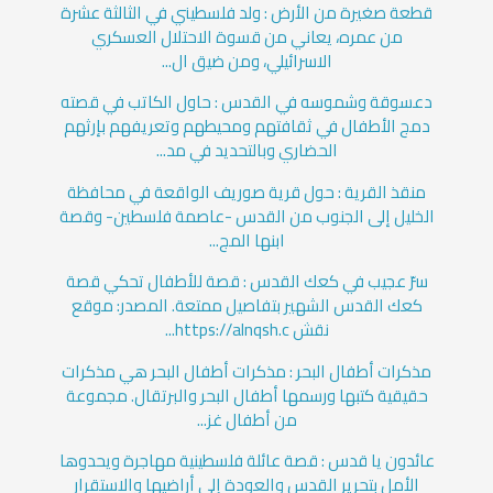
قطعة صغيرة من الأرض : ولد فلسطيني في الثالثة عشرة
من عمره، يعاني من قسوة الاحتلال العسكري
الاسرائيلي، ومن ضيق ال...
دعسوقة وشموسه في القدس : حاول الكاتب في قصته
دمج الأطفال في ثقافتهم ومحيطهم وتعريفهم بإرثهم
الحضاري وبالتحديد في مد...
منقذ القرية : حول قرية صوريف الواقعة في محافظة
الخليل إلى الجنوب من القدس -عاصمة فلسطين- وقصة
ابنها المج...
سرّ عجيب في كعك القدس : قصة للأطفال تحكي قصة
كعك القدس الشهير بتفاصيل ممتعة. المصدر: موقع
نقش https://alnqsh.c...
مذكرات أطفال البحر : مذكرات أطفال البحر هي مذكرات
حقيقية كتبها ورسمها أطفال البحر والبرتقال. مجموعة
من أطفال غز...
عائدون يا قدس : قصة عائلة فلسطينية مهاجرة ويحدوها
الأمل بتحرير القدس والعودة إلى أراضيها والاستقرار