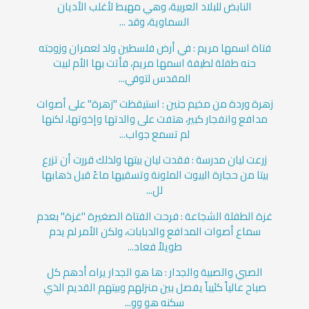
النابض للبلاد العربية، وهي مهبط لأغلب الأديان
السماوية، وقد ...
فتاة اسمها مريم : في أرض فلسطين ولد لعمران وزوجته
حنه طفلة لطيفة اسمها مريم، فأتت بها الأم لبيت
المقدس لتوفي...
زهرة وردة من مخيم جنين : استيقظت "زهرة" على أصوات
مدافع وانفجار كبير، هتفت على والدتها وإخوتها، لكنها
لم تسمع جواب...
زرعت ليان مدرسة : فقدت ليان بيتها ولذلك قررت أن تزرع
بيتا من حجارة البيوت الملونة وتسقيها ماءً قبل ذهابها
لل...
غزة الطفلة الشجاعة : فرحت الفتاة الصغيرة "غزة" بعدم
سماع أصوات المدافع والدبابات، ولكن الأمر لم يدم
طويلاً فعاد...
الصبي والصبية والجدار : ها هو الجدار يراه أدهم كل
صباح عالياً كئيباً يفصل بين منزلهم وبيتهم القديم الذي
سكنه هو وو...