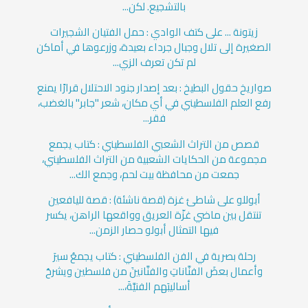
بالتشجيع. لكن...
زيتونة ... على كتف الوادي : حمل الفتيان الشجيرات
الصغيرة إلى تلال وجبال جرداء بعيدة، وزرعوها في أماكن
لم تكن تعرف الزي...
صواريخ حقول البطيخ : بعد إصدار جنود الاحتلال قرارًا يمنع
رفع العلم الفلسطيني في أي مكان، شعر "جابر" بالغضب،
فقر...
قصص من التراث الشعبي الفلسطيني : كتاب يجمع
مجموعة من الحكايات الشعبية من التراث الفلسطيني،
جمعت من محافظة بيت لحم، وجمع الك...
أبوللو على شاطئ غزة (قصة ناشئة) : قصة لليافعين
تنتقل بين ماضي غزّة العريق وواقعها الراهن، يكسر
فيها التمثال أبولو حصار الزمن...
رحلة بصرية في الفن الفلسطيني : كتاب يجمعُ سيرَ
وأعمال بعضَ الفنَّاناتِ والفنَّانينَ من فلسطين ويشرحُ
أساليبَهم الفنيَّةَ،...