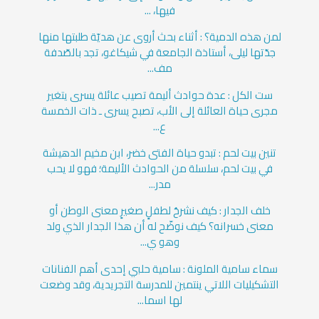
فيها، ...
لمن هذه الدمية؟ : أثناء بحث أروى عن هديّة طلبتها منها
جدّتها ليلى، أستاذة الجامعة في شيكاغو، تجد بالصّدفة
مف...
ست الكل : عدة حوادث أليمة تصيب عائلة يسرى يتغير
مجرى حياة العائلة إلى الأب، تصبح يسرى ـ ذات الخمسة
ع...
تنين بيت لحم : تبدو حياة الفتى خضر، ابن مخيم الدهيشة
في بيت لحم، سلسلة من الحوادث الأليمة؛ فهو لا يحب
مدر...
خلف الجدار : كيف نشرحُ لطفلٍ صغيرٍ معنى الوطن أو
معنى خسرانه؟ كيف نوضّح له أن هذا الجدار الذي ولد
وهو ي...
سماء سامية الملونة : سامية حلبي إحدى أهم الفنانات
التشكيليات اللاتي ينتمين للمدرسة التجريدية، وقد وضعت
لها اسما...