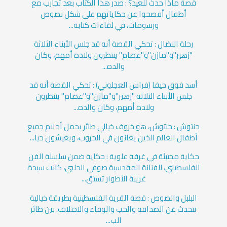
قصة ماذا حدث للعيد؟ : صدر هذا الكتاب بعد تجارب مع
أطفال أفصحوا عن حكاياتهم على شكل نصوص
ورسومات، في لقاءات كتابة...
رحلة النضال : تحكي القصة أنه قد جلس الأبناء الثلاثة
"زهير"و"مازن"و"عصام" ينتظرون ولادة أمهم، وكان
والده...
أسد فوق حيفا (فراس العجلوني) : تحكي القصة أنه قد
جلس الأبناء الثلاثة "زهير"و"مازن"و"عصام" ينتظرون
ولادة أمهم، وكان والده...
حنتوش : حنتوش، هو خروف خيالي طائر يحمل أحلام جميع
أطفال العالم الذين يعانون في الحروب، ويعيشون حيا...
حكاية مختبئة في غرفة علوية : حكاية ضمن سلسلة الفن
الفلسطيني، للفنانة المقدسية صوفي الحلبي، كانت سيدة
غريبة الأطوار تستق...
البلبل والصوص : قصة القرية الفلسطينية بطريقة خيالية
تتحدث عن الصداقة والحب والوفاء والاختلاف. بين طائر
الب...