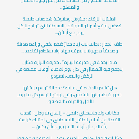
المسجد الأقصى من اعتداءات من قبل جنود الاحتلال
والمستو...
المثلثات الزرقاء : حنتوش وحنتوشة شخصيات خليجية
تعكس واقع أسرنا والمواقف البسيطة التي تواجهنا كل
يوم مع أبنائن...
خلف الجدار : بجانب بيت زياد جدارٌ ضخم يخفي وراءه مدينة
وصديقاً مجهولاً لا يعرفه جهاد ولا يستطيع لقاءه. ...
ماذا يحدث في حديقة البيارة؟ : حديقة البيارة مكان
يتجمع فيه الأطفال في كل يوم لقضاء أوقات ممتعة في
الركض واللعب، ليعودوا ...
هل تشعر بالدفء في عينيك؟ : جمانة ترسم بريشتها
ذكريات طفولتها بالقدس، وفي لوحتها ترسم كل ما يرمز
للأمل والحياة كالعصفو...
حكايات ولد فلسطيني : لاجئ = إنسان بلا وطن : تتحدث
القصة عن أحلام الطفل الفلسطيني في امتلاك كراسة
وأقلام مثل أولاد التلفزيون، وأن يكون ...
حكايات ولد فلسطيني : الحرية : تحكي القصة عن عصفور