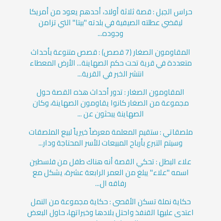
حراس الجبل : قصة ثلاثة أولاد، أحدهم يعود من أمريكا
ليقضي عطلته الصيفية في بلدته "بيتا" التي تزامن
وجوده...
المقاومون الصغار (7 قصص) : قصص متنوعة بأحداث
متعددة في قرية تحت حكم الصهاينة... الأرض المعطاء
انتشر الخبر في القرية...
المقاومون الصغار : تدور أحداث هذه القصة حول
مجموعة من الصغار كانوا يقاومون الصهاينة، وكان
الصهاينة يبحثون عن ...
ملصقاتي : ستقيم المعلمة معرضاً خيرياً لبيع الملصقات
وسيتم التبرع بأرباح المبيعات للأسر المحتاجة ودار...
علاء البطل : تحكي القصة أنه هناك طفل من فلسطين
اسمه "علاء" يبلغ من العمر الرابعة عشرة، يشكل مع
رفاقه ال...
حكاية نملة تسكن الأقصى : حكاية مجموعة من النمل
اعتدى عليها القنفذ واحتل بلادها وخيراتها، حاول البعض