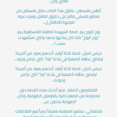
الغني، وال...
أطلس فلسطين : يتناول هذا الكتاب نضال فلسطين من
منظور فلسفي قائم على حقوق الطفل، وهو دعوة
موجهة للأطفال ل...
روح الروح ريم : قصة الشهيدة الطفلة الفلسطينية ريم،
"روح الروح" كما كان يناديها جدها، والتي استُشهدت
بسبب ا...
حراس الجبل : قصة ثلاثة أولاد، أحدهم يعود من أمريكا
ليقضي عطلته الصيفية في بلدته "بيتا"، التي تزامن وجود...
حراس الجبل : قصة ثلاثة أولاد، أحدهم يعود من أمريكا
ليقضي عطلته الصيفية في بلدته "بيتا" التي تزامن
وجوده...
المقاومون الصغار : تدور أحداث هذه القصة حول
مجموعة من الصغار كانوا يقاومون الصهاينة، وكان
الصهاينة يبحثون عن ...
ملصقاتي : ستقيم المعلمة معرضاً خيرياً لبيع الملصقات
وسيتم التبرع بأرباح المبيعات للأسر المحتاجة ودار...