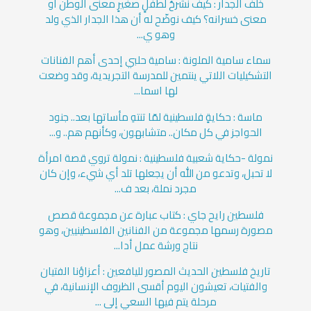
خلف الجدار : كيف نشرحُ لطفلٍ صغيرٍ معنى الوطن أو
معنى خسرانه؟ كيف نوضّح له أن هذا الجدار الذي ولد
وهو ي...
سماء سامية الملونة : سامية حلبي إحدى أهم الفنانات
التشكيليات اللاتي ينتمين للمدرسة التجريدية، وقد وضعت
لها اسما...
ماسة : حكايةٍ فلسطينية لمّا تنتهِ مأساتها بعد.. جنود
الحواجز في كل مكان.. متشابهون، وكأنهم هم.. و...
نمولة -حكاية شعبية فلسطينية : نمولة تروي قصة امرأة
لا تحبل، وتدعو من الله أن يجعلها تلد أي شيء، وإن كان
مجرد نملة، بعد ف...
فلسطين رايح جاي : كتاب عبارة عن مجموعة قصص
مصورة رسمها مجموعة من الفنانين الفلسطينيين، وهو
نتاج ورشة عمل أدا...
تاريخ فلسطين الحديث المصور لليافعين : أعزاؤنا الفتيان
والفتيات، تعيشون اليوم أقسى الظروف الإنسانية، في
مرحلة يتم فيها السعي إلى ...