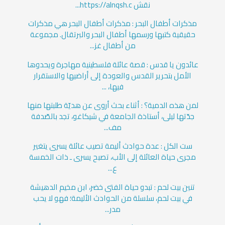
نقش https://alnqsh.c...
مذكرات أطفال البحر : مذكرات أطفال البحر هي مذكرات
حقيقية كتبها ورسمها أطفال البحر والبرتقال. مجموعة
من أطفال غز...
عائدون يا قدس : قصة عائلة فلسطينية مهاجرة ويحدوها
الأمل بتحرير القدس والعودة إلى أراضيها والاستقرار
فيها، ...
لمن هذه الدمية؟ : أثناء بحث أروى عن هديّة طلبتها منها
جدّتها ليلى، أستاذة الجامعة في شيكاغو، تجد بالصّدفة
مف...
ست الكل : عدة حوادث أليمة تصيب عائلة يسرى يتغير
مجرى حياة العائلة إلى الأب، تصبح يسرى ـ ذات الخمسة
ع...
تنين بيت لحم : تبدو حياة الفتى خضر، ابن مخيم الدهيشة
في بيت لحم، سلسلة من الحوادث الأليمة؛ فهو لا يحب
مدر...