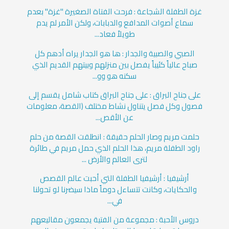
غزة الطفلة الشجاعة : فرحت الفتاة الصغيرة "غزة" بعدم
سماع أصوات المدافع والدبابات، ولكن الأمر لم يدم
طويلاً فعاد...
الصبي والصبية والجدار : ها هو الجدار يراه أدهم كل
صباح عالياً كئيباً يفصل بين منزلهم وبيتهم القديم الذي
سكنه هو وو...
على جناح البراق : على جناح البراق كتاب شامل يقسم إلى
فصول وكل فصل يتناول نشاط مختلف (القصة، معلومات
عن الأقص...
حلمت مريم وصار الحلم حقيقة : انطلقت القصة من حلم
راود الطفلة مريم، هذا الحلم الذي حمل مريم في طائرة
لترى العالم والأرض ...
أرشيفيا : أرشيفيا الطفلة التي أحبت عالم القصص
والحكايات، وكانت تتساءل دوماً ماذا سيضرنا لو تحولنا
في...
دروس الأحبة : مجموعة من الفتية يجمعون مقاليعهم