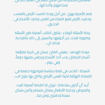
شجاعتهم، وأحداثها...
قصر الأميرة بهرج : من أجل وردة اكتست الأرض بالعشب،
وحفرت الأرض لتنبع المياه من العين، وكبرت الأشجار في
الحديق...
بركة الأسئلة الزرقاء : يتناول الكتاب أهمية طرح الأسئلة
وضرورة البحث عن أجوبتها، والسبيل إلى ذلك بالقراءة.
فذاك ال...
عودة الهدهد : يعيش الفتى غسان في قرية تملؤها
أشجار البرتقال، يحب أحد الأشجار ويجلس بقربها دوماً،
وفي يوم...
الشبكة : اللاعب في قمة حماسه لمواجهة خصمة في
المباراة النهائية لكرة التنس الأرضي والتي بها يتوج الب...
أريد أن أكون سلحفاة : تروي لنا القصة أهمية البيت
والموطن، وحاجة الأطفال بمكان مستقر وآمن بشكل
بسيط وعفوي ومن خيا...