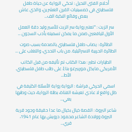
أحلام الفتى النحيل : تحكي الرواية عن حياة طفل
فلسطيني في خمسينيات القرن العشرين، والذي عاش
بعض وقائع النكبة الف...
سر الزيت : "تعتبر رواية سر الزيت للأسير وليد دقة العمل
الأول لليافعين ضمن ما يمكن تسميته بأدب السجون ...
الطائرة : يصاب طفل فلسطيني بالصدمة بسبب صوت
الطائرة الحربية الاسرائيلية. من باب التحدي، والتغلب على ...
الطيارات تطير : هذا الكتاب تم تأليفه من قبل الكاتب
الأمريكي مايكل موربيرغو بناءً على طلب طفل فلسطيني.
الأط...
اسمي الحركي فراشة : الرواية رواية الأسئلة الكثيفة في
ظل واقع لا عادي تعيشه الفتاة، بطلة الرواية، حيث وطنها
يعي...
شاعر البروة : القصة خيال بخيال ما عدا حقيقة وجود قرية
البروة وولادة الشاعر محمود درويش بها عام 1941،
قري...