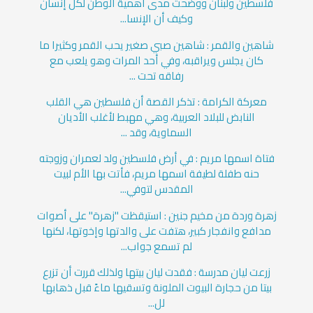
فلسطين ولبنان ووضحت مدى أهمية الوطن لكل إنسان
وكيف أن الإنسا...
شاهين والقمر : شاهين صبي صغير يحب القمر وكثيرا ما
كان يجلس ويراقبه، وفي أحد المرات وهو يلعب مع
رفاقه تحت ...
معركة الكرامة : تذكر القصة أن فلسطين هي القلب
النابض للبلاد العربية، وهي مهبط لأغلب الأديان
السماوية، وقد ...
فتاة اسمها مريم : في أرض فلسطين ولد لعمران وزوجته
حنه طفلة لطيفة اسمها مريم، فأتت بها الأم لبيت
المقدس لتوفي...
زهرة وردة من مخيم جنين : استيقظت "زهرة" على أصوات
مدافع وانفجار كبير، هتفت على والدتها وإخوتها، لكنها
لم تسمع جواب...
زرعت ليان مدرسة : فقدت ليان بيتها ولذلك قررت أن تزرع
بيتا من حجارة البيوت الملونة وتسقيها ماءً قبل ذهابها
لل...