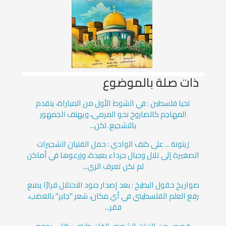
ذات صلة بالموضوع
تحيا فلسطين : في الشوط الأول من المباراة، يتقدم
المهاجم كالصاروخ نحو المرمى، ويهتف الجمهور
بالتشجيع. لكن...
زيتونة ... على كتف الوادي : حمل الفتيان الشجيرات
الصغيرة إلى تلال وجبال جرداء بعيدة، وزرعوها في أماكن
لم تكن تعرف الزي...
صواريخ حقول البطيخ : بعد إصدار جنود الاحتلال قرارًا يمنع
رفع العلم الفلسطيني في أي مكان، شعر "جابر" بالغضب،
فقر...