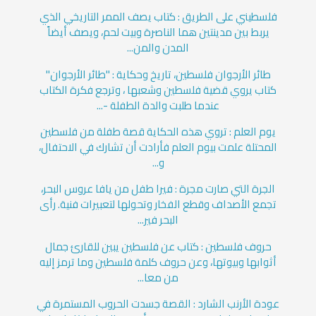
فلسطيني على الطريق : كتاب يصف الممر التاريخي الذي
يربط بين مدينتين هما الناصرة وبيت لحم، ويصف أيضاً
المدن والمن...
طائر الأرجوان ‏فلسطين، تاريخ وحكاية : "طائر الأرجوان"
كتاب يروي قضية فلسطين وشعبها ، وترجع فكرة الكتاب
عندما طلبت والدة الطفلة -...
يوم العلم : تروي هذه الحكاية قصة طفلة من فلسطين
المحتلة علمت بيوم العلم فأرادت أن تشارك في الاحتفال،
و...
الجرة التي صارت مجرة : فيرا طفل من يافا عروس البحر،
تجمع الأصداف وقطع الفخار وتحولها لتعبيرات فنية. رأى
البحر فير...
حروف فلسطين : كتاب عن فلسطين يبين للقارئ جمال
أثوابها وبيوتها، وعن حروف كلمة فلسطين وما ترمز إليه
من معا...
عودة الأرنب الشارد : القصة جسدت الحروب المستمرة في