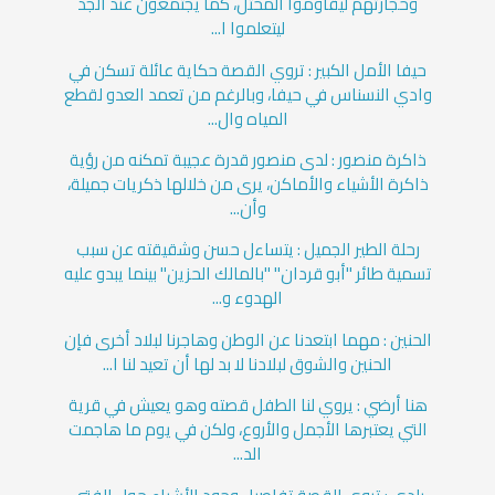
وحجارتهم ليقاوموا المحتل، كما يجتمعون عند الجد
ليتعلموا ا...
حيفا الأمل الكبير : تروي القصة حكاية عائلة تسكن في
وادي النسناس في حيفا، وبالرغم من تعمد العدو لقطع
المياه وال...
ذاكرة منصور : لدى منصور قدرة عجيبة تمكنه من رؤية
ذاكرة الأشياء والأماكن، يرى من خلالها ذكريات جميلة،
وأن...
رحلة الطير الجميل : يتساءل حسن وشقيقته عن سبب
تسمية طائر "أبو قردان" "بالمالك الحزين" بينما يبدو عليه
الهدوء و...
الحنين : مهما ابتعدنا عن الوطن وهاجرنا لبلاد أخرى فإن
الحنين والشوق لبلادنا لا بد لها أن تعيد لنا ا...
هنا أرضي : يروي لنا الطفل قصته وهو يعيش في قرية
التي يعتبرها الأجمل والأروع، ولكن في يوم ما هاجمت
الد...