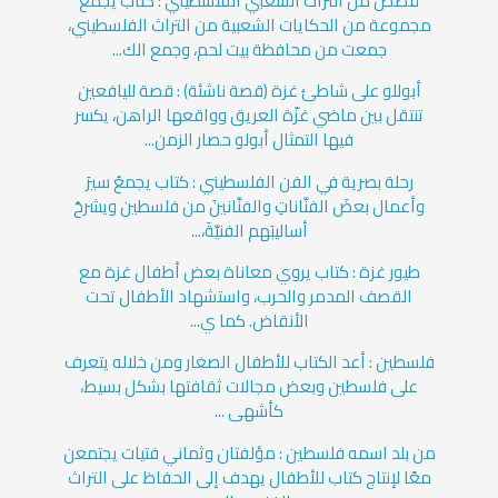
قصص من التراث الشعبي الفلسطيني : كتاب يجمع
مجموعة من الحكايات الشعبية من التراث الفلسطيني،
جمعت من محافظة بيت لحم، وجمع الك...
أبوللو على شاطئ غزة (قصة ناشئة) : قصة لليافعين
تنتقل بين ماضي غزّة العريق وواقعها الراهن، يكسر
فيها التمثال أبولو حصار الزمن...
رحلة بصرية في الفن الفلسطيني : كتاب يجمعُ سيرَ
وأعمال بعضَ الفنَّاناتِ والفنَّانينَ من فلسطين ويشرحُ
أساليبَهم الفنيَّةَ،...
طيور غزة : كتاب يروي معاناة بعض أطفال غزة مع
القصف المدمر والحرب، واستشهاد الأطفال تحت
الأنقاض. كما ي...
فلسطين : أعد الكتاب للأطفال الصغار ومن خلاله يتعرف
على فلسطين وبعض مجالات ثقافتها بشكل بسيط،
كأشهى ...
من بلد اسمه فلسطين : مؤلفتان وثماني فتيات يجتمعن
معًا لإنتاج كتاب للأطفال يهدف إلى الحفاظ على التراث