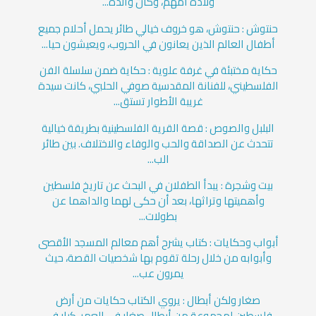
ولادة أمهم، وكان والده...
حنتوش : حنتوش، هو خروف خيالي طائر يحمل أحلام جميع
أطفال العالم الذين يعانون في الحروب، ويعيشون حيا...
حكاية مختبئة في غرفة علوية : حكاية ضمن سلسلة الفن
الفلسطيني، للفنانة المقدسية صوفي الحلبي، كانت سيدة
غريبة الأطوار تستق...
البلبل والصوص : قصة القرية الفلسطينية بطريقة خيالية
تتحدث عن الصداقة والحب والوفاء والاختلاف. بين طائر
الب...
بيت وشجرة : يبدأ الطفلان في البحث عن تاريخ فلسطين
وأهميتها وتراثها، بعد أن حكى لهما والداهما عن
بطولات...
أبواب وحكايات : كتاب يشرح أهم معالم المسجد الأقصى
وأبوابه من خلال رحلة تقوم بها شخصيات القصة، حيث
يمرون عب...
صغار ولكن أبطال : يروي الكتاب حكايات من أرض
فلسطين لمجموعة من أبطال صغار في العمر، كبار في