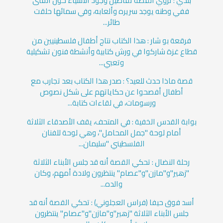
بلدي : تروي القصة تفاصيل وجود الأشياء حول الفتى
ففي وطنه يوجد سريره وألعابه، وفي سمائها حلقت
طائر...
فرقعة بو شار : هذا الكتاب نتاج أطفال فلسطينيين من
قطاع غزة شاركوا في ورش كتابية وأنشطة فنون تشكيلية
وتعبي...
قصة ماذا حدث للعيد؟ : صدر هذا الكتاب بعد تجارب مع
أطفال أفصحوا عن حكاياتهم على شكل نصوص
ورسومات، في لقاءات كتابة...
بوابة القدس الخفية : في المتحف، يقف الأصدقاء الثلاثة
أمام لوحة "جمل المحامل"، وهي لوحة للفنان
الفلسطيني "سليمان...
رحلة النضال : تحكي القصة أنه قد جلس الأبناء الثلاثة
"زهير"و"مازن"و"عصام" ينتظرون ولادة أمهم، وكان
والده...
أسد فوق حيفا (فراس العجلوني) : تحكي القصة أنه قد
جلس الأبناء الثلاثة "زهير"و"مازن"و"عصام" ينتظرون