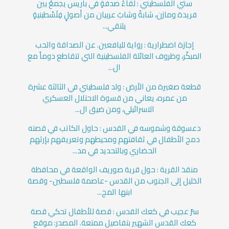
ستي الفلسطيني : لقاءُ صدفةٍ في باريس يجمعُ بين
فريدة ومازن، شابةٌ وشابٌ عربيان من أصولٍ فِلَسْطينيةٍ
يلتقي...
إجازة اضطرارية : رواية لليافعين. عن الصداقة والحب
المبكّر، وظروف العائلة الفلسطينية التي تتقاطع دوماً مع
ال...
قطعة صغيرة من الأرض : ولد فلسطيني في الثالثة عشرة
من عمره، يعاني من قسوة الاحتلال العسكري
الاسرائيلي، ومن ضيق ال...
دعسوقة وشموسه في القدس : حاول الكاتب في قصته
دمج الأطفال في ثقافتهم ومحيطهم وتعريفهم بإرثهم
الحضاري وبالتحديد في مد...
منقذ القرية : حول قرية صوريف الواقعة في محافظة
الخليل إلى الجنوب من القدس -عاصمة فلسطين- وقصة
ابنها المج...
سرّ عجيب في كعك القدس : قصة للأطفال تحكي قصة
كعك القدس الشهير بتفاصيل ممتعة. المصدر: موقع