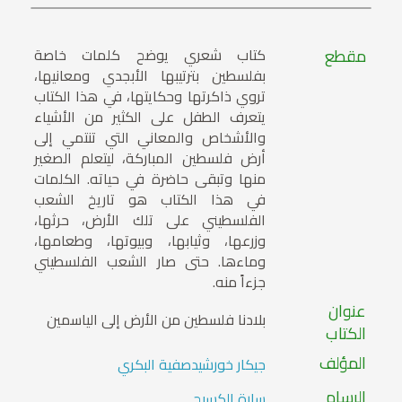
مقطع
كتاب شعري يوضح كلمات خاصة
بفلسطين بترتيبها الأبجدي ومعانيها،
تروي ذاكرتها وحكايتها، في هذا الكتاب
يتعرف الطفل على الكثير من الأشياء
والأشخاص والمعاني التي تنتمي إلى
أرض فلسطين المباركة، ليتعلم الصغير
منها وتبقى حاضرة في حياته. الكلمات
في هذا الكتاب هو تاريخ الشعب
الفلسطيني على تلك الأرض، حرثها،
وزرعها، وثيابها، وبيوتها، وطعامها،
وماءها. حتى صار الشعب الفلسطيني
جزءاً منه.
عنوان
بلادنا فلسطين من الأرض إلى الياسمين
الكتاب
المؤلف
جيكار خورشيد
صفية البكري
الرسام
سارة الكسيح