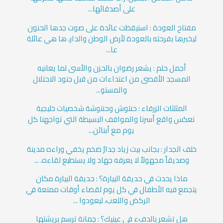
على أصدقائها...
مفتاح العودة : استيقظت عائدة على صوت جدها الحنون
ليخبرها بفرحته بالعودة لأرض الوطن والدار، ها هي عائلة
عا...
أجمل حلم : يشعر رضوان بالحزن والأسى لما يعانيه
المسجد الأقصى من اعتداءات من قبل جنود الاحتلال
والمستو...
المثلثات الزرقاء : حنتوش وحنتوشة شخصيات خليجية
تعكس واقع أسرنا والمواقف البسيطة التي تواجهنا كل
يوم مع أبنائن...
خلف الجدار : بجانب بيت زياد جدارٌ ضخم يخفي وراءه مدينة
وصديقاً مجهولاً لا يعرفه جهاد ولا يستطيع لقاءه. ...
ماذا يحدث في حديقة البيارة؟ : حديقة البيارة مكان
يتجمع فيه الأطفال في كل يوم لقضاء أوقات ممتعة في
الركض واللعب، ليعودوا ...
هل تشعر بالدفء في عينيك؟ : جمانة ترسم بريشتها