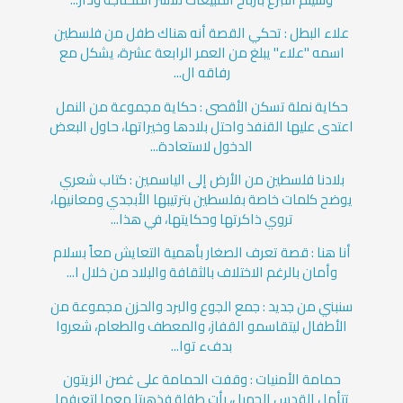
علاء البطل : تحكي القصة أنه هناك طفل من فلسطين
اسمه "علاء" يبلغ من العمر الرابعة عشرة، يشكل مع
رفاقه ال...
حكاية نملة تسكن الأقصى : حكاية مجموعة من النمل
اعتدى عليها القنفذ واحتل بلادها وخيراتها، حاول البعض
الدخول لاستعادة...
بلادنا فلسطين من الأرض إلى الياسمين : كتاب شعري
يوضح كلمات خاصة بفلسطين بترتيبها الأبجدي ومعانيها،
تروي ذاكرتها وحكايتها، في هذا...
أنا هنا : قصة تعرف الصغار بأهمية التعايش معاً بسلام
وأمان بالرغم الاختلاف بالثقافة والبلاد من خلال ا...
سنبني من جديد : جمع الجوع والبرد والحزن مجموعة من
الأطفال ليتقاسمو القفاز، والمعطف والطعام، شعروا
بدفء توا...
حمامة الأمنيات : وقفت الحمامة على غصن الزيتون
تتأمل القدس الجميل، رأت طفلة فذهبتا معها لتعرفها