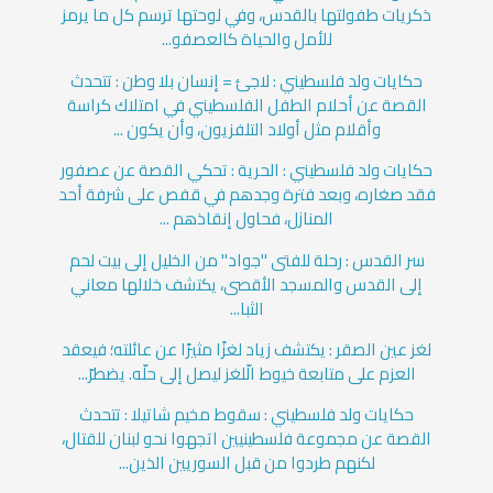
ذكريات طفولتها بالقدس، وفي لوحتها ترسم كل ما يرمز
للأمل والحياة كالعصفو...
حكايات ولد فلسطيني : لاجئ = إنسان بلا وطن : تتحدث
القصة عن أحلام الطفل الفلسطيني في امتلاك كراسة
وأقلام مثل أولاد التلفزيون، وأن يكون ...
حكايات ولد فلسطيني : الحرية : تحكي القصة عن عصفور
فقد صغاره، وبعد فترة وجدهم في قفص على شرفة أحد
المنازل، فحاول إنقاذهم ...
سر القدس : رحلة للفتى "جواد" من الخليل إلى بيت لحم
إلى القدس والمسجد الأقصى، يكتشف خلالها معاني
الثبا...
لغز عين الصقر : يكتشف زياد لغزًا مثيرًا عن عائلته؛ فيعقد
العزم على متابعة خيوط الّلغز ليصل إلى حلّه. يضطرّ...
حكايات ولد فلسطيني : سقوط مخيم شاتيلا : تتحدث
القصة عن مجموعة فلسطينيين اتجهوا نحو لبنان للقتال،
لكنهم طردوا من قبل السوريين الذين...