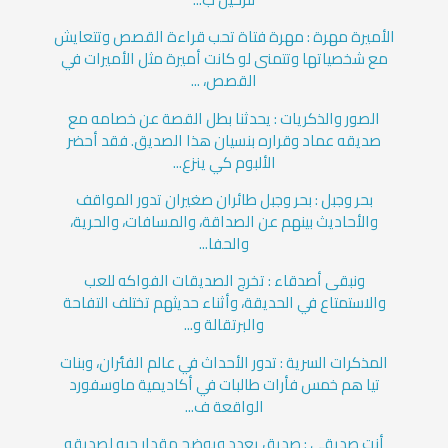
الأميرة مهرة : مهرة فتاة تحب قراءة القصص وتتعايش
مع شخصياتها وتتمنى لو كانت أميرة مثل الأميرات في
القصص، ...
الصور والذكريات : يحدثنا بطل القصة عن خصامه مع
صديقه عماد وقراره بنسيان هذا الصديق. فقد أحضر
الألبوم كي ينزع...
بحر وجبل : بحر وجبل طائران صغيران تدور المواقف
والأحاديث بينهم عن الصداقة، والمسافات، والحرية،
والحفا...
ونبقى أصدقاء : تخرج الصديقات الفواكه للعب
والاستمتاع في الحديقة، وأثناء حديثهم تختلف التفاحة
والبرتقالة و...
المذكرات السرية : تدور الأحداث في عالم الفئران، وبنات
تيا هم خمس فأرات طالبات في أكاديمية ماوسفورد
الواقعة ف...
أنت صديقي : صديق يعدد ويوضح مقدار حبه لصديقه