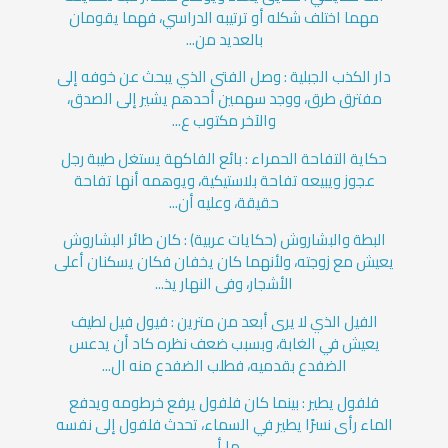
مهما اختلف شكله أو ترتيبه الدراسي، فهما يقومان
بالعديد من...
دار الكذب الجبلية : وصل الفتى الذي يبحث عن خوفه إلى
مفترق طرق، ووجد سهمين أحدهم يشير إلى الصدق،
والآخر مكتوب ع...
حكاية التفاحة الحمراء : بائع الفاكهة يستغل طيبة رجل
عجوز ويبيعه تفاحة بلاستيكية، ويوهمه أنها تفاحة
حقيقة، وعليه أن...
البطة والبشاروش (حكايات عربية) : كان طائر البشاروش
يعيش مع زوجته، ولأنهما كان يخفان فكان يسكنان أعلى
الأشجار، وفى النهار يذ...
الفيل الذي لا يرى أبعد من مترين : فيول فيل لطيف
يعيش في الغابة، وبسبب ضعف نظره كاد أن يدعس
الضفدع بقدميه، فطلب الضفدع منه ال...
فلفول يطير : بينما كان فلفول يرفع خرطومه ويدفع
الماء رأى نسرًا يطير في السماء، تحدث فلفول إلى نفسه
ما أ...