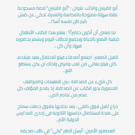
أبو القرنين والذئب علوان : "أبو القرنين" قصة مسجوعة
بلغة سهلة ممزوجة بالفكاهة والعبرة، تحكي عن كبش
كبير ظن نفسه أسدًا...
ما معنى أن أكون حاضراً؟ : يعلم هذا الكتاب الأطفال
كيفية التمتع بالحياة وبجميع لحظات اليوم ويشعر بحضوره
فيها، وأن كل ...
الفيل الصغير : اجتمع أصدقاء فيلو للاحتفال بعيد ميلاده،
كان فيلو يعاني من تعب ومرض ولذلك لن يكن يستطع
اللع...
كل شيء عن الصداقة : بين التعليمات والمواقف
المصورة يدور الكتاب عن الصداقة، إذ يقدم المؤلف كل
عنصر من عناصر الص...
ذراع ثقيل فوق كتفي : بعد نجاحها بتفوق حصلت سماح
على منحة لاستكمال دراستها الثانوية في إحدى المدارس
الدولية الأم...
العصفور الأمين : أرسل الطير "زكي" في طلب صديقه