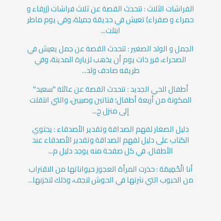
الفراشات الثلاث : تتحدث القصة عن ثلاث فراشات (زرقاء و
حمراء و صفراء) تعيش في حديقة جميلة، وفي يوم ماطر
ابتلت...
الجمل و الولد الصغير : تتحدث القصة عن جمل يعيش في
الصحراء، قرر ذات يوم أن يذهب لزيارة المدينة، وفي
طريقه صادف ولد...
أطفال الحي الجديد : تتحدث القصة عن عائلة "سعيد"
المكونة من أربعة أطفال؛ فتاتين وصبيين، والتي انتقلت
إلى منزل ج...
دليل الصغار لفهم الصداقة وتقدير الأصدقاء : يحتوي
الكتاب على دليل لفهم الصداقة وتقدير الأصدقاء عند
الأطفال. في كل صفحة منه يوجد دليل م...
أنا الْحْمِيمَة : حذرت المرأة العجوز حيواناتها من الاقتراب
من الحبوب التي نثرتها في الحوش لتجف، وذلك لتخزنها...