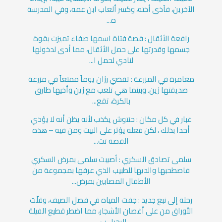
الآخرين، فآذى أخته، وكسر ألعاب ابن عمه، وفي المدرسة
ه...
رافعة الأثقال : قصة فتاة اسمها صفاء تميزت بقوة
جسمها وقدرتها على حمل الأثقال، مما أدى لدخولها
لنادي لحمل ا...
مغامرة في المزرعة : تقضي رزان يوماً ممتعاً في مزرعة
صديقتها زين. وبينما هي تلعب مع زين وأخيها طارق
بالكرة، تقع...
غبار في كل مكان : حنتوش يكذب لأنه يظن أنه لا يؤذي
أحدا بذلك ، لكن فعله يؤثر على البيت ومن فيه – هذه
القصة تت...
سلمى تصادق السكري : أصيبت سلمى بمرض السكري
فاصطحبها والديها للطبيب الذي عرفها بمجموعة من
الأطفال المصابين بمرض...
رحلة إلى نبع جديد : جفت المياه في فصل الصيف، وقلّت
الأوراق من على أغصان الأشجار، مما اضطر قطيع الفيلة
للرحيل ب...