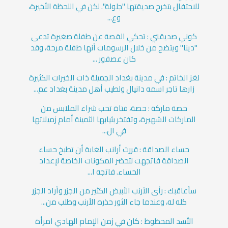
للاحتفال بتخرج صديقتها "جلولة". لكن في اللحظة الأخيرة،
وع...
كوني صديقتي : تحكي القصة عن طفلة صغيرة تدعى
"دينا" ويتضح من خلال الرسومات أنها طفلة مرحة، وقد
كان عصفور ...
لغز الخاتم : في مدينة بغداد الجميلة ذات الخيرات الكثيرة
زارها تاجر اسمه دانيال ولطيب أهل مدينة بغداد عم...
حصة ماركة : حصة، فتاة تحب شراء الملابس من
الماركات الشهيرة، وتفتخر بثيابها الثمينة أمام زميلاتها
في ال...
حساء الصداقة : قررت أرانب الغابة أن تطبخ حساء
الصداقة فاتجهت لتحضر المكونات الخاصة لإعداد
الحساء. فاتجه ا...
سأعاقبك : رأى الأرنب الأبيض الكثير من الجزر وأراد الجزر
كله له، وعندما جاء الثور حذره الأرنب وطلب من...
الأسد المحظوظ : كان في زمن الإمام الهادي امرأة