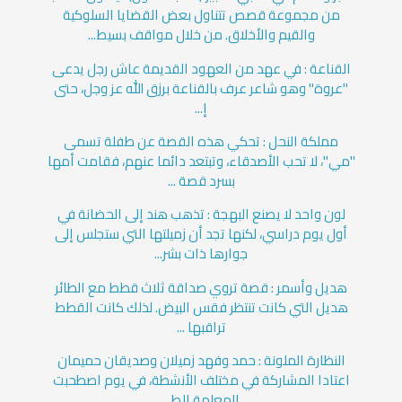
من مجموعة قصص تتناول بعض القضايا السلوكية
والقيم والأخلاق. من خلال مواقف بسيط...
القناعة : في عهد من العهود القديمة عاش رجل يدعى
"عروة" وهو شاعر عرف بالقناعة برزق الله عز وجل، حتى
إ...
مملكة النحل : تحكي هذه القصة عن طفلة تسمى
"مي"، لا تحب الأصدقاء، وتبتعد دائما عنهم، فقامت أمها
بسرد قصة ...
لون واحد لا يصنع البهجة : تذهب هند إلى الحضانة في
أول يوم دراسي، لكنها تجد أن زميلتها التي ستجلس إلى
جوارها ذات بشر...
هديل وأسمر : قصة تروي صداقة ثلاث قطط مع الطائر
هديل التي كانت تنتظر فقس البيض. لذلك كانت القطط
تراقبها ...
النظارة الملونة : حمد وفهد زميلان وصديقان حميمان
اعتادا المشاركة في مختلف الأنشطة، في يوم اصطحبت
المعلمة الط...