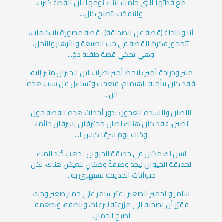
مع قطتها التي حلمت أثناء نومها بأن القطة كبرت
وانتفخت لتصبح كال...
أنا والنحلة (قصة عن الصداقة) : قصة مصورة بلا كلمات،
تتمحور فكرة القصة في حب الطبيعة والأزهار والنحل.
وهي تحكي قصة طفلة دخ...
منير ودراجة أمير : لاحظ أمير نظرات ابن الجيران منير إليه،
فقد كان يتأمله باهتمام، فتعجب وتساءل عن سبب هذه
الن...
اللصان والسيدة العجوز : تدور أحداث هذه القصة حول
لصين، فقد كان هناك لصان محترفان يسرقان دائما،
وذات يوم سرقا كيس ا...
ليس لك مكان في حديقة الحيوان : ذهب خُلد الماء
لحديقة الحيوان ليجد وظيفةً ومكانٍ للعيش هناك، لكن
حيوانات الحديقة تستهزئ به...
سامر والحمير الصغير : عثر سامر على حمار صغير وحيد،
فقرّر أن يصحبه إلى مزرعته ليرعاه، وينظفه، ويطعمه.
أصبح الحمار...