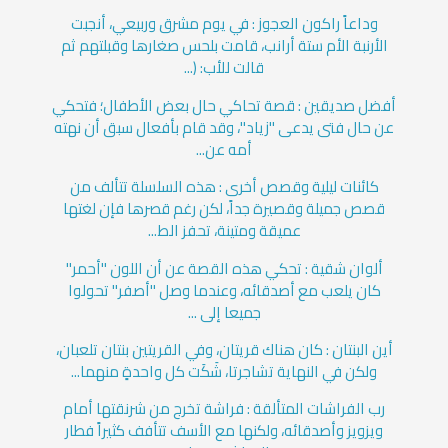
وداعاً راكون العجوز : في يوم مشرق وربيعي، أنجبت
الأرنبة الأم ستة أرانب، قامت بلحس صغارها وقبلتهم ثم
قالت للأب: (...
أفضل صديقين : قصة تحاكي حال بعض الأطفال؛ فتحكي
عن حال فتى يدعى "زياد"، وقد قام بأفعال سبق أن نهته
أمه عن...
كائنات ليلية وقصص أخرى : هذه السلسلة تتألف من
قصص جميلة وقصيرة جداً، لكن رغم قصرها فإن لغتها
عميقة ومتينة، تحفز الط...
ألوان شقية : تحكي هذه القصة عن أن اللون "أحمر"
كان يلعب مع أصدقائه، وعندما وصل "أصفر" تحولوا
جميعا إلى ...
أين البنتان : كان هناك قريتان، وفي القريتين بنتان تلعبان،
ولكن في النهاية تشاجرتا، شَكَت كل واحدةٍ منهما...
رب الفراشات المتألقة : فراشة تخرج من شرنقتها أمام
ويزويز وأصدقائه، ولكنها مع الأسف تتأفف كثيراً فطار