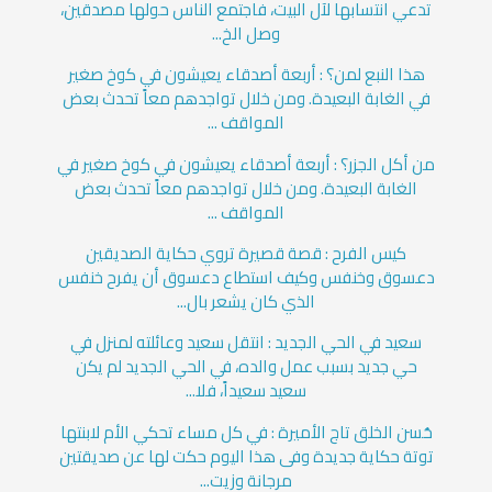
تدعي انتسابها لآل البيت، فاجتمع الناس حولها مصدقين،
وصل الخ...
هذا النبع لمن؟ : أربعة أصدقاء يعيشون في كوخ صغير
في الغابة البعيدة. ومن خلال تواجدهم معاً تحدث بعض
المواقف ...
من أكل الجزر؟ : أربعة أصدقاء يعيشون في كوخ صغير في
الغابة البعيدة. ومن خلال تواجدهم معاً تحدث بعض
المواقف ...
كيس الفرح : قصة قصيرة تروي حكاية الصديقين
دعسوق وخنفس وكيف استطاع دعسوق أن يفرح خنفس
الذي كان يشعر بال...
سعيد في الحي الجديد : انتقل سعيد وعائلته لمنزل في
حي جديد بسبب عمل والده، في الحي الجديد لم يكن
سعيد سعيداً، فلا...
حُسن الخلق تاج الأميرة : في كل مساء تحكي الأم لابنتها
توتة حكاية جديدة وفى هذا اليوم حكت لها عن صديقتين
مرجانة وزيت...