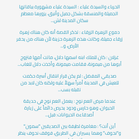
الحرباء والسيدة علياء : السيدة علياء مشهورة بباقاتها
الجميلة والمنسقة بشكل جميل وأنيق، يزورها معظم
سكان المدينة لش...
دموع الزهرة الزرقاء : تذكر القصة أنه كان هناك زهرة
زرقاء جميلة، وكانت هذه الزهرة حزينة لأن هناك من يحفر
الأرض، و...
غزلان : كان للملك ابنه اسمها دلال، ماتت أمها فتزوج
أبوها من ميمونة، فقامت ميمونة، وأخذت دلال للغاب...
صديقي المفضل : لم يكن قرار انتقال أسرة حكمت
للعيش في المدينة أمراً سهلاً عليه ولكنه كان لابد من
تقبله بسب...
عندما مرض العم نوح : يعمل العم نوح في حديقة
الحيوان، وهو حارس ودود يحرص دائماً على زيارة
أصدقاءه الحيوانات: فيل...
أين أنت؟ : مغامرة لطيفة بين الصديقين "سمون"
و"نحوف" وهما يسيران في الطريق، فوقف نحوف ينظر