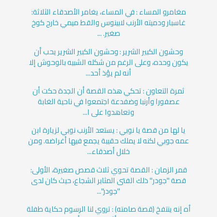
مغامرو المساء : في المساء، يغامر الأصدقاء الثلاثة:
غاسبار ودميته الأرنب لابينوس والقط ميمي خارج كوخ
صغير. ...
وحشون الكبير الشرير : وحشون الكبير الشرير يحب أن
يكون وحده، وعلى الرغم من شكله الشبيه بالوحوش إلا
أنه لم يؤذ أحد...
ثمرة التعاون : تحكي هذه القصة أن الجدة حكت أن
عصفورا وأرنبا وضفدعة اجتمعوا في ناحية الغابة
وتعاهدوا على ا...
يا لها من قصة يا نوبي : يستعد الأرنب نوبي لزيارة ابن
عمه جوبي لكنه لا يملك حقيبة يجمع فيها أغراضه. ومن
خلال أصدقاء...
قمر الزمان : القصة تحوي ثلاث قصص صغيرة، الأولى:
قصة "جودر" ذلك الفتى المثابر الشجاع، حيث كان لدى
"جودر"...
أه إنه ينتفخ (قصة صامته) : تروي لنا الرسوم حكاية طفلة