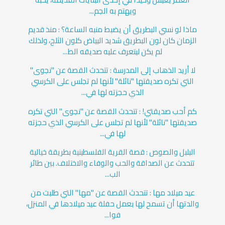
ويهتم به الجم...
ماذا لو نسي البطريق أن يضبط منبه الساعة؟ : منذ قديم
الزمان كان لون البطريق شديد البياض كلون الثلج، ولذلك
لم يكن ليتعرف عليه صديقه الط...
لا أريد الذهاب إلى المدرسة : تتحدث القصة عن "نجوى"
التي تكره صديقتها "نائلة" لأنها لم تجلس على الكرسي
الذي حجزته لها في...
كم أحب صديقتي! : تتحدث القصة عن "نجوى" التي تكره
صديقتها "نائلة" لأنها لم تجلس على الكرسي الذي حجزته
لها في...
البلبل والصوص : قصة القرية الفلسطينية بطريقة خيالية
تتحدث عن الصداقة والحب والوفاء والاختلاف. بين طائر
الب...
عيد ميلاد مها : تتحدث القصة عن "مها" التي طلبت من
والدتها أن تسمح لها بعمل حفلة عيد ميلادها في المنزل،
فوا...