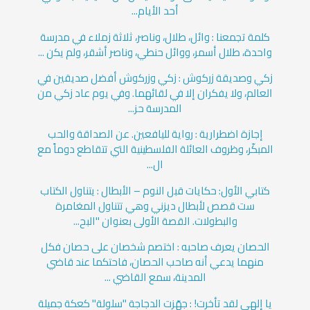
أحد الأيام...
كلمة تجمعنا : وائل، طلال، وناصر، ثلاثة زملاء في مدرسة
واحدة، طلال أسمر، ووائل حنطي، وناصر أشقر، ولم يكن ...
زكي وصديقة زركوش : زكي وزركوش أفضل صديقين في
العالم، ولا يفكران إلا في لقائهما. وفي يوم عاد زكي من
المدرسة حز...
إجازة اضطرارية : رواية لليافعين. عن الصداقة والحب
المبكّر، وظروف العائلة الفلسطينية التي تتقاطع دوماً مع
ال...
كتابي الأول: حكايات قبل النوم – الأبطال : يتناول الكتاب
ست قصص لأبطال ديزني وهي تتناول المغامرة
والبطولات. القصة الأولى بعنوان "البح...
الحصان يعرف صاحبه : اختصم شخصان على حصان فكل
منهما يدعي أنه صاحب الحصان، فاحتكما عند قاضي
المدينة، سمع القاضي ...
يا إلهي لقد تأخرت! : جهّزت الدجاجة "سلولة" كعكة جميلة