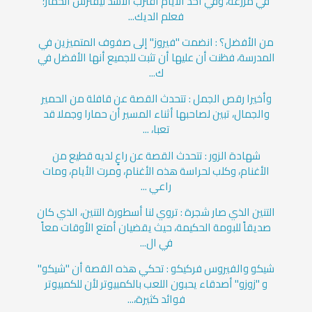
في مزرعة، وفي أحد الأيام اقترب الأسد ليفترس الحمار؛
فعلم الديك...
من الأفضل؟ : انضمت "فيروز" إلى صفوف المتميزين في
المدرسة، فظنت أن عليها أن تثبت للجميع أنها الأفضل في
ك...
وأخيرا رقص الجمل : تتحدث القصة عن قافلة من الحمير
والجمال، تبين لصاحبها أثناء المسير أن حمارا وجملا قد
تعبا، ...
شهادة الزور : تتحدث القصة عن راعٍ لديه قطيع من
الأغنام، وكلب لحراسة هذه الأغنام، ومرت الأيام، ومات
راعي ...
التنين الذي صار شجرة : تروي لنا أسطورة التنين، الذي كان
صديقاً للبومة الحكيمة، حيث يقضيان أمتع الأوقات معاً
في ال...
شيكو والفيروس فركيكو : تحكي هذه القصة أن "شيكو"
و "زوزو" أصدقاء يحبون اللعب بالكمبيوتر لأن للكمبيوتر
فوائد كثيرة،...