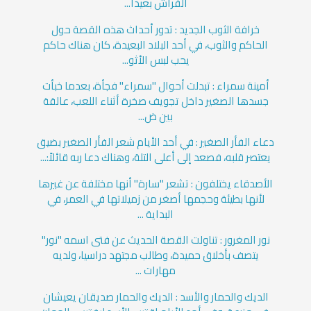
الفراش بعيدا...
خرافة الثوب الجديد : تدور أحداث هذه القصة حول
الحاكم والثوب، في أحد البلاد البعيدة، كان هناك حاكم
يحب لبس الأثو...
أمينة سمراء : تبدلت أحوال "سمراء" فجأة، بعدما خبأت
جسدها الصغير داخل تجويف صخرة أثناء اللعب، عالقة
بين ض...
دعاء الفأر الصغير : في أحد الأيام شعر الفأر الصغير بضيق
يعتصر قلبه، فصعد إلى أعلى التلة، وهناك دعا ربه قائلاً:...
الأصدقاء يختلفون : تشعر "سارة" أنها مختلفة عن غيرها
لأنها بطيئة وحجمها أصغر من زميلاتها في العمر، في
البداية ...
نور المغرور : تناولت القصة الحديث عن فتى اسمه "نور"
يتصف بأخلاق حميدة، وطالب مجتهد دراسيا، ولديه
مهارات ...
الديك والحمار والأسد : الديك والحمار صديقان يعيشان