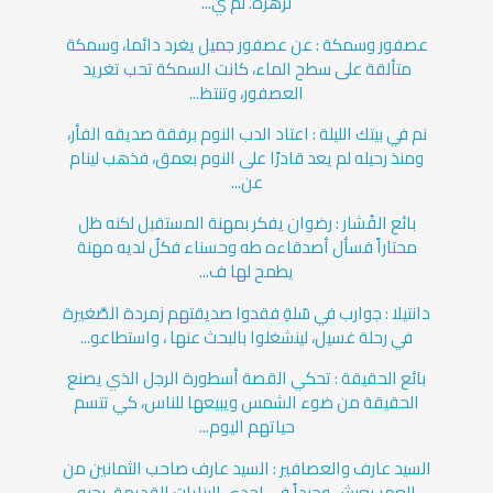
لزهرة. لم ي...
عصفور وسمكة : عن عصفور جميل يغرد دائما، وسمكة
متألقة على سطح الماء، كانت السمكة تحب تغريد
العصفور، وتنتظ...
نم في بيتك الليلة : اعتاد الدب النوم برفقة صديقه الفأر،
ومنذ رحيله لم يعد قادرًا على النوم بعمق، فذهب لينام
عن...
بائع الفُشار : رضوان يفكر بمهنة المستقبل لكنه ظل
محتاراً فسأل أصدقاءه طه وحسناء فكلٌ لديه مهنة
يطمح لها ف...
دانتيلا : جوارب في سّلةِ فقدوا صديقتهم زمردة الصَّغيرة
في رحلة غسيل، لينشغلوا بالبحث عنها ، واستطاعو...
بائع الحقيقة : تحكي القصة أسطورة الرجل الذي يصنع
الحقيقة من ضوء الشمس ويبيعها للناس، كي تتسم
حياتهم اليوم...
السيد عارف والعصافير : السيد عارف صاحب الثمانين من
العمر يعيش وحيداً في إحدى البنايات القديمة، يحبه