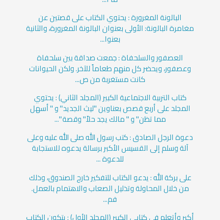
البالونة المغرورة : يحتوي الكتاب على قصتين عن
مغامرة البالونة: الأولى بعنوان البالونة المغرورة، والثانية
بعنوا...
العصفور والسلحفاة : جمعت صداقة بين سلحفاة
وعصفور، ويحضر كل منهم طعاماً للآخر. ولكن الحيوانات
كانت مستغربة من ص...
كتاب التربية الاجتماعية الكبير (المجلد الثاني) : يحتوي
المجلد على أربع قصص بعناوين "ليث الجديد" و " أسهل
مما تظن" و " مالك يجد حلاً" وقصة "...
دعوة الرجل الصادق : كتب رسول الله صلى الله عليه وعلى
آلة وسلم إلى القسيس الأكبر برسالة يدعوه للاستجابة
للدعوة ...
على بركة الله : يدعو الكتاب للتفكير خارج الصندوق، وذلك
من خلال المحاولة وتذليل الصعاب والاهتمام بالعمل.
فم...
أكبر وأتعلم في كتابي الكبير (المجلد الأول) : يتكون الكتاب