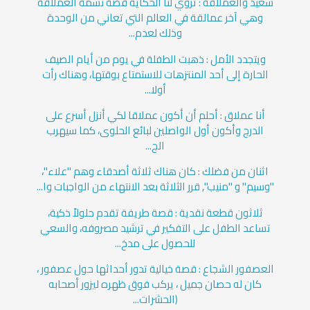
سعيد والعملاقة : تروي لنا الحكاية قصة نسمة العملاقة
وهي آخر عمالقة في العالم التي تعاني من الوحدة
وذلك لعدم...
ويتجدد الأمل : ذهبت الطفلة في يوم من أيام الصيف
الحارة إلى أحد المنتزهات للاستمتاع بوقتها، وهناك رأت
أولا...
أنا عملاق : أحلم أن أكون عملاقا لكي أنزل أسرع على
الدرج وأكون أول الواصلين لبائع الحلوى، كما سيهرب
الج...
اثنان من فضلك : كان هناك ثلاثة أصدقاء وهم "علاء"،
"وسيم" و "منيب", قرر الثلاثة بعد الانتهاء من الواجبات وا...
ثلاثون قطعة نقدية : قصة طريفة تقدم حلولاً ذكية،
تساعد الطفل على التفكير في ترشيد مصروفه، والسعي
للحصول على مدخ...
العصفور الشجاع : قصة خيالية تدور أحداثها حول عصفور ،
كان له حصان جميل ، يركب فوق ظهره ليزور أصحابه
(الحشرات...