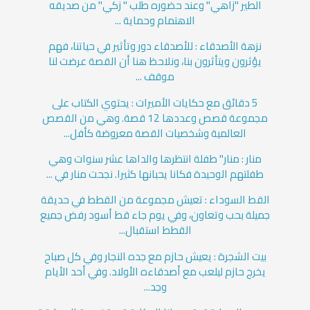
الطير "زاهي" وعند حضوره طلب " زكي" من صديقه
الاهتمام وحماية ...
نزهة الأصدقاء : للأصدقاء دور وتأثير في حياتنا، فهم
يؤثرون ويتأثرون بنا، ونلاحظ هنا أن القصة عرضت لنا
موقف ...
5 دقائق مع حكايات الأميرات : يحتوي الكتاب على
مجموعة قصص وعددها 12 قصة. وهي من القصص
العالمية وشخصيات القصة معروضة كأفل...
منار : منار" طفلة انتظرها والداها عشر سنوات وهي
طفلتهم الوحيدة فكانا يحبانها كثيرا. نجحت منار في ...
القط السوداء : تعيش مجموعة من القطط في حديقة
جميلة بحب وتعاون، وفي يوم جاء قط أسود رفض جميع
القطط استقبال...
بيت الشجرة : يعيش حازم مع جده النجار وفي كل صباح
يخرج حازم ليلعب مع أصدقاءه الأولاد. وفي أحد الأيام
وجد...