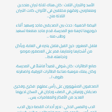
الأسد والثيران الثلاث : كان هناك ثلاثة ثيران متحدين
ومتعاونين، ولكنهم مختلفين في الألوان، كانت الثيران
الثلاثة متح...
البيضة الذهبية : حدث بين الصديقين ماجد وسعيد أثناء
خروجهما لنزهة مع المدرسة، قدم ماجد منفعة لسعيد
وطلب منه ...
فلفل المغرور : خرج الفيل فلفل يتنزه في الغابة، ويأكل
من أشجارها وثمارها، فمر علي العصفور صوصو
وتجاهله، فط...
صانع الطائرات : كان شوقي تلميذاً فاشلاً في المدرسة،
وكان يملك موهبة صناعة الطائرات الورقية، واضطرته
ظروف ا...
الصحفيون المشهورون على رأس عملهم : فكري وفخري
صديقان وزميلان في الصف، وجاران في السكن لديهما
العديد من الأفكار والمغامرات، يس...
الدب والنمس الذكي : تدور أحداث القصة حول الدب،