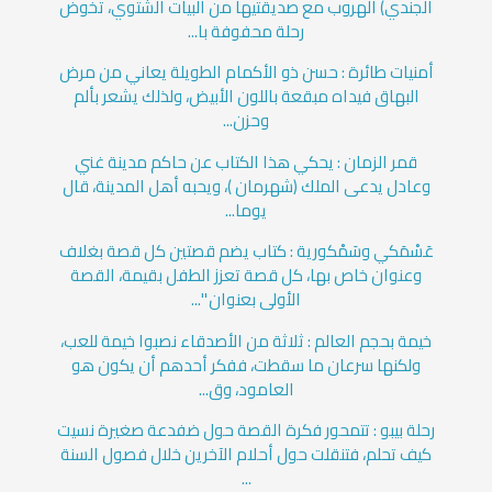
الجندي) الهروب مع صديقتيها من البيات الشتوي، تخوض
رحلة محفوفة با...
أمنيات طائرة : حسن ذو الأكمام الطويلة يعاني من مرض
البهاق فيداه مبقعة باللون الأبيض، ولذلك يشعر بألم
وحزن...
قمر الزمان : يحكي هذا الكتاب عن حاكم مدينة غني
وعادل يدعى الملك (شهرمان )، ويحبه أهل المدينة، قال
يوما...
عَسْمَكي وسَمْكورية : كتاب يضم قصتين كل قصة بغلاف
وعنوان خاص بها، كل قصة تعزز الطفل بقيمة، القصة
الأولى بعنوان "...
خيمة بحجم العالم : ثلاثة من الأصدقاء نصبوا خيمة للعب،
ولكنها سرعان ما سقطت، ففكر أحدهم أن يكون هو
العامود، وق...
رحلة بيبو : تتمحور فكرة القصة حول ضفدعة صغيرة نسيت
كيف تحلم، فتنقلت حول أحلام الآخرين خلال فصول السنة
...