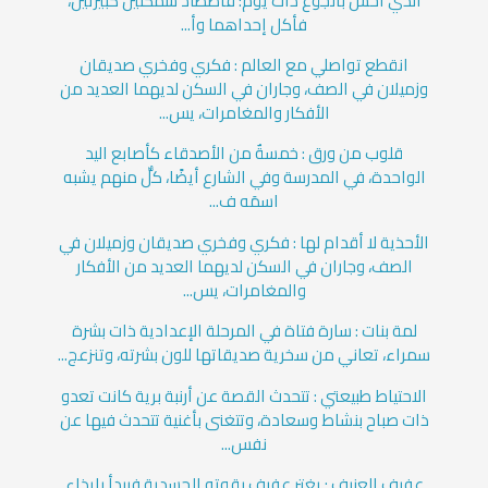
الذي أحس بالجوع ذات يوم؛ فاصطاد سمكتين كبيرتين،
فأكل إحداهما وأ...
انقطع تواصلي مع العالم : فكري وفخري صديقان
وزميلان في الصف، وجاران في السكن لديهما العديد من
الأفكار والمغامرات، يس...
قلوب من ورق : خمسةٌ من الأصدقاء كأصابع اليد
الواحدة، في المدرسة وفي الشارع أيضًا، كلٌّ منهم يشبه
اسمَه ف...
الأحذية لا أقدام لها : فكري وفخري صديقان وزميلان في
الصف، وجاران في السكن لديهما العديد من الأفكار
والمغامرات، يس...
لمة بنات : سارة فتاة في المرحلة الإعدادية ذات بشرة
سمراء، تعاني من سخرية صديقاتها للون بشرته، وتنزعج...
الاحتياط طبيعتي : تتحدث القصة عن أرنبة برية كانت تعدو
ذات صباح بنشاط وسعادة، وتتغنى بأغنية تتحدث فيها عن
نفس...
عفيف العنيف : يغتر عفيف بقوته الجسدية فيبدأ بإيذاء