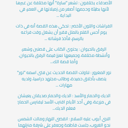
الأصدقاء يختلفون : تشعر "سارة" أنها مختلفة عن غيرها
لأنها بطيئة وحجمها أصغر من زميلاتها في العمر، في
البداية ...
الفراشات واللون الأخضر : تحكي هذه القصة أنه في ذات
يوم أحس القلم بالملل فقرر أن يشغل وقت فراغه
بالرسم، فأخذ فرشاته ...
الرفق بالحيوان : يحتوي الكتاب على قصتين وشعر،
وأنشطة مختلفة، وجميعها تعزز قيمة الرفق بالحيوان.
وأما قصة الك...
نور المغرور : تناولت القصة الحديث عن فتى اسمه "نور"
يتصف بأخلاق حميدة، وطالب مجتهد دراسيا، ولديه
مهارات ...
الديك والحمار والأسد : الديك والحمار صديقان يعيشان
في مزرعة، وفي أحد الأيام اقترب الأسد ليفترس الحمار؛
فعلم الديك...
النبي أيوب عليه السلام : انقضى النهار ومالت الشمس
نحو الغروب، جلست فاطمة وجعفر على شرفة منزلهما