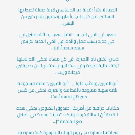
الحمار لا يقرأ : قرية دير الحساسين قرية جميلة تحيط بها
البساتين من كل جانب وأهلها ينعمون بقدر كبير من
الإنس...
سعيد في الحي الجديد : انتقل سعيد وعائلته لمنزل في
حي جديد بسبب عمل والده، في الحي الجديد لم يكن
سعيد سعيداً، فلا...
حُسن الخلق تاج الأميرة : في كل مساء تحكي الأم لابنتها
توتة حكاية جديدة وفى هذا اليوم حكت لها عن صديقتين
مرجانة وزيت...
أبو القرنين والذئب علوان : "أبو القرنين" قصة مسجوعة
بلغة سهلة ممزوجة بالفكاهة والعبرة، تحكي عن كبش
كبير ظن نفسه أسدًا...
حكايات خرافية من أمريكا : صندوق اللصوص: تحكي هذه
القصة أنّ العائلة خرجت وتركت "مارثا" وحيدة في المنزل
مع الخادمة "إ...
سر اختفاء سارة : في يوم الرحلة المدرسية كانت سارة قد