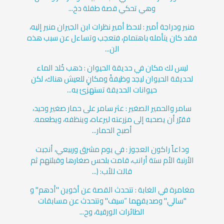
وهي تحكي قصة طفلة دخ...
منير ودراجة أمير : لاحظ أمير نظرات ابن الجيران منير إليه،
فقد كان يتأمله باهتمام، فتعجب وتساءل عن سبب هذه
الن...
ليس لك مكان في حديقة الحيوان : ذهب خُلد الماء
لحديقة الحيوان ليجد وظيفةً ومكانٍ للعيش هناك، لكن
حيوانات الحديقة تستهزئ به...
سامر والحمير الصغير : عثر سامر على حمار صغير وحيد،
فقرّر أن يصحبه إلى مزرعته ليرعاه، وينظفه، ويطعمه.
أصبح الحمار...
وداعاً راكون العجوز : في يوم مشرق وربيعي، أنجبت
الأرنبة الأم ستة أرانب، قامت بلحس صغارها وقبلتهم ثم
قالت للأب: (...
مغامرة في الغابة : تتحدث القصة عن أخوين "أدهم" و
"سالي" وصديقهما “سيف" وتتحدث عن مسابقات
الطائرات الورقية، وح...