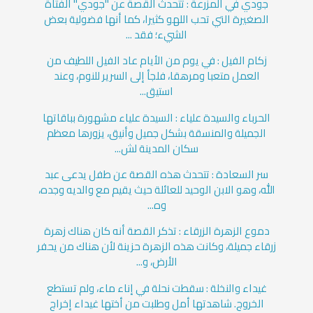
جودي في المزرعة : تتحدث القصة عن "جودي" الفتاة
الصغيرة التي تحب اللهو كثيرا، كما أنها فضولية بعض
الشيء؛ فقد ...
زكام الفيل : في يوم من الأيام عاد الفيل اللطيف من
العمل متعبا ومرهقا، فلجأ إلى السرير للنوم، وعند
استيق...
الحرباء والسيدة علياء : السيدة علياء مشهورة بباقاتها
الجميلة والمنسقة بشكل جميل وأنيق، يزورها معظم
سكان المدينة لش...
سر السعادة : تتحدث هذه القصة عن طفل يدعى عبد
الله، وهو الابن الوحيد للعائلة حيث يقيم مع والديه وجده،
وه...
دموع الزهرة الزرقاء : تذكر القصة أنه كان هناك زهرة
زرقاء جميلة، وكانت هذه الزهرة حزينة لأن هناك من يحفر
الأرض، و...
غيداء والنخلة : سقطت نحلة في إناء ماء، ولم تستطع
الخروج. شاهدتها أمل وطلبت من أختها غيداء إخراج