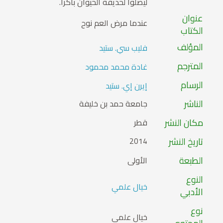
ليصلوا لحديقة الحيوان باكراً.
عنوان
عندما مرض العم نوح
الكتاب
المؤلف
فليب سي. ستيد
المترجم
غادة محمد محمود
الرسام
إيرن إي. ستيد
الناشر
جامعة حمد بن خليفة
مكان النشر
قطر
تاريخ النشر
2014
الطبعة
الأولى
النوع
خيال علمي
الأدبي
نوع
خيال علمي