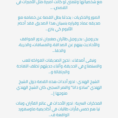
مع شخصياتها وتتمنى لو كانت أميرة مثل الأميرات في
القصص، ...
الصور والذكريات : يحدثنا بطل القصة عن خصامه مع
صديقه عماد وقراره بنسيان هذا الصديق. فقد أحضر
الألبوم كي ينزع...
بحر وجبل : بحر وجبل طائران صغيران تدور المواقف
والأحاديث بينهم عن الصداقة، والمسافات، والحرية،
والحفا...
ونبقى أصدقاء : تخرج الصديقات الفواكه للعب
والاستمتاع في الحديقة، وأثناء حديثهم تختلف التفاحة
والبرتقالة و...
الشيخ الهندي : تدور أحداث هذه القصة حول الشيخ
الهندي "سادو دانا" والنمر السجين، كان الشيخ الهندي
متوجها إ...
المذكرات السرية : تدور الأحداث في عالم الفئران، وبنات
تيا هم خمس فأرات طالبات في أكاديمية ماوسفورد
الواقعة ف...