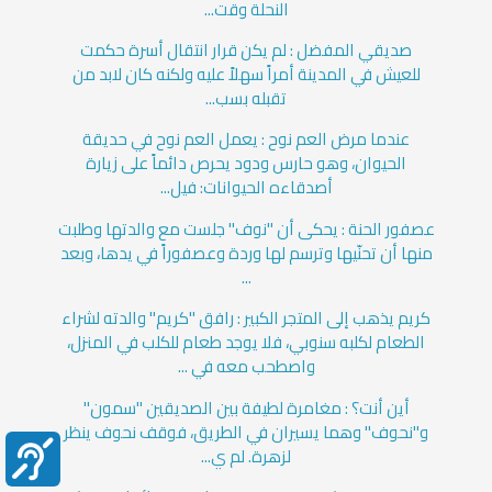
النحلة وقت...
صديقي المفضل : لم يكن قرار انتقال أسرة حكمت
للعيش في المدينة أمراً سهلاً عليه ولكنه كان لابد من
تقبله بسب...
عندما مرض العم نوح : يعمل العم نوح في حديقة
الحيوان، وهو حارس ودود يحرص دائماً على زيارة
أصدقاءه الحيوانات: فيل...
عصفور الحنة : يحكى أن "نوف" جلست مع والدتها وطلبت
منها أن تحنّيها وترسم لها وردة وعصفوراً في يدها، وبعد
...
كريم يذهب إلى المتجر الكبير : رافق "كريم" والدته لشراء
الطعام لكلبه سنوبي، فلا يوجد طعام للكلب في المنزل،
واصطحب معه في ...
أين أنت؟ : مغامرة لطيفة بين الصديقين "سمون"
و"نحوف" وهما يسيران في الطريق، فوقف نحوف ينظر
لزهرة. لم ي...