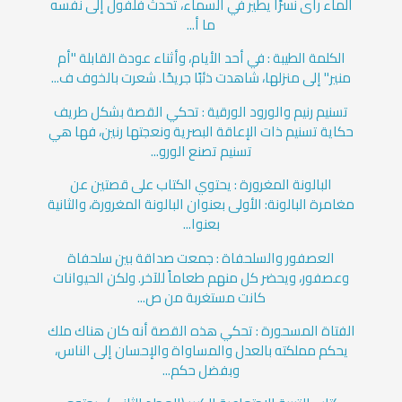
الماء رأى نسرًا يطير في السماء، تحدث فلفول إلى نفسه
ما أ...
الكلمة الطيبة : في أحد الأيام، وأثناء عودة القابلة "أم
منير" إلى منزلها، شاهدت ذئبًا جريحًا. شعرت بالخوف ف...
تسنيم رنيم والورود الورقية : تحكي القصة بشكل طريف
حكاية تسنيم ذات الإعاقة البصرية ونعجتها رنين، فها هي
تسنيم تصنع الورو...
البالونة المغرورة : يحتوي الكتاب على قصتين عن
مغامرة البالونة: الأولى بعنوان البالونة المغرورة، والثانية
بعنوا...
العصفور والسلحفاة : جمعت صداقة بين سلحفاة
وعصفور، ويحضر كل منهم طعاماً للآخر. ولكن الحيوانات
كانت مستغربة من ص...
الفتاة المسحورة : تحكي هذه القصة أنه كان هناك ملك
يحكم مملكته بالعدل والمساواة والإحسان إلى الناس،
وبفضل حكم...