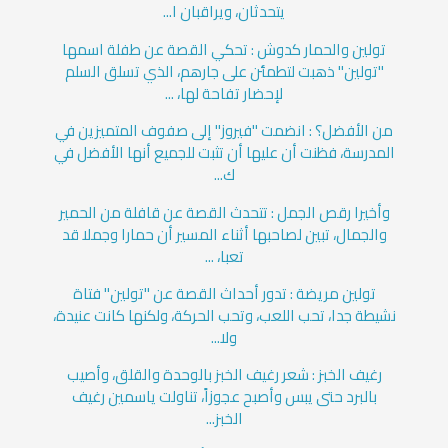
يتحدثان، ويراقبان ا...
تولين والحمار كدوش : تحكي القصة عن طفلة اسمها
"تولين" ذهبت لتطمئن على جارهم، الذي تسلق السلم
لإحضار تفاحة لها، ...
من الأفضل؟ : انضمت "فيروز" إلى صفوف المتميزين في
المدرسة، فظنت أن عليها أن تثبت للجميع أنها الأفضل في
ك...
وأخيرا رقص الجمل : تتحدث القصة عن قافلة من الحمير
والجمال، تبين لصاحبها أثناء المسير أن حمارا وجملا قد
تعبا، ...
تولين مريضة : تدور أحداث القصة عن "تولين" فتاة
نشيطة جدا، تحب اللعب، وتحب الحركة، ولكنها كانت عنيدة،
ولا...
رغيف الخبز : شعر رغيف الخبز بالوحدة والقلق، وأصيب
بالبرد حتى يبس وأصبح عجوزاً، تناولت ياسمين رغيف
الخبز...