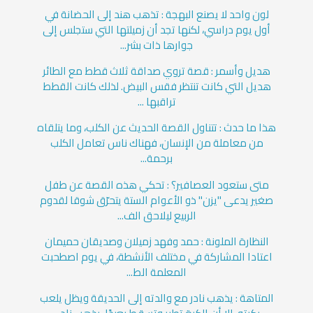
لون واحد لا يصنع البهجة : تذهب هند إلى الحضانة في
أول يوم دراسي، لكنها تجد أن زميلتها التي ستجلس إلى
جوارها ذات بشر...
هديل وأسمر : قصة تروي صداقة ثلاث قطط مع الطائر
هديل التي كانت تنتظر فقس البيض. لذلك كانت القطط
تراقبها ...
هذا ما حدث : تتناول القصة الحديث عن الكلب، وما يتلقاه
من معاملة من الإنسان، فهناك ناس تعامل الكلب
برحمة...
متى ستعود العصافير؟ : تحكي هذه القصة عن طفل
صغير يدعى "يزن" ذو الأعوام الستة يتحرّق شوقا لقدوم
الربيع ليلاحق الف...
النظارة الملونة : حمد وفهد زميلان وصديقان حميمان
اعتادا المشاركة في مختلف الأنشطة، في يوم اصطحبت
المعلمة الط...
المتاهة : يذهب نادر مع والدته إلى الحديقة ويظل يلعب