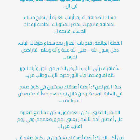
في ال...
حساء الصداقة : قررت أرانب الغابة أن تطبخ حساء
الصداقة فاتجهت لتحضر المكونات الخاصة لإعداد
الحساء. فاتجه ا...
القطة الجائعة : فتح باب المنزل بعد سماع طرقات الباب،
دخل رسول الله – صلى الله علية وآله وسلم- فتراكض
نحوه ...
سأعاقبك : رأى الأرنب الأبيض الكثير من الجزر وأراد الجزر
كله له، وعندما جاء الثور حذره الأرنب وطلب من...
هذا النبع لمن؟ : أربعة أصدقاء يعيشون في كوخ صغير
في الغابة البعيدة. ومن خلال تواجدهم معاً تحدث بعض
المواقف ...
المنقار الذهبي : كان العصفور يسكن عشاً مع صغاره
على أغصان أحد الأشجار يعتني بهم ويطعمهم، وفي يوم
اقترب من ا...
من أكل الجزر؟ : أربعة أصدقاء يعيشون في كوخ صغير في