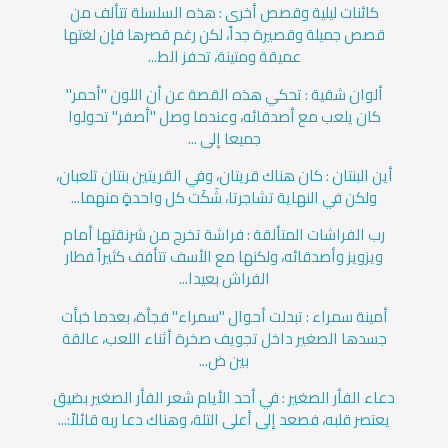
كائنات ليلية وقصص أخرى : هذه السلسلة تتألف من
قصص جميلة وقصيرة جداً، لكن رغم قصرها فإن لغتها
عميقة ومتينة، تحفز الط...
ألوان شقية : تحكي هذه القصة عن أن اللون "أحمر"
كان يلعب مع أصدقائه، وعندما وصل "أصفر" تحولوا
جميعا إلى ...
أين البنتان : كان هناك قريتان، وفي القريتين بنتان تلعبان،
ولكن في النهاية تشاجرتا، شَكَت كل واحدةٍ منهما...
رب الفراشات المتألقة : فراشة تخرج من شرنقتها أمام
ويزويز وأصدقائه، ولكنها مع الأسف تتأفف كثيراً فطار
الفراش بعيدا...
أمينة سمراء : تبدلت أحوال "سمراء" فجأة، بعدما خبأت
جسدها الصغير داخل تجويف صخرة أثناء اللعب، عالقة
بين ض...
دعاء الفأر الصغير : في أحد الأيام شعر الفأر الصغير بضيق
يعتصر قلبه، فصعد إلى أعلى التلة، وهناك دعا ربه قائلاً:...