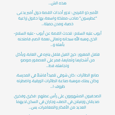
هذه الش...
الأمير ذو القرنين : تدور أحداث القصة حول أمير يدعى
"غطرسون" صاحب مملكة واسعة، بها حقول زراعية
خصبة، ومدن جميلة...
أيوب عليه السلام : تتحدث القصة عن أيوب -عليه السلام-
الذي وهبه الله سبحانه وتعالى نعمة الصبر، فامتحنه
بأهله و...
فلفل المغرور : خرج الفيل فلفل يتنزه في الغابة، ويأكل
من أشجارها وثمارها، فمر علي العصفور صوصو
وتجاهله، فط...
صانع الطائرات : كان شوقي تلميذاً فاشلاً في المدرسة،
وكان يملك موهبة صناعة الطائرات الورقية، واضطرته
ظروف ا...
الصحفيون المشهورون على رأس عملهم : فكري وفخري
صديقان وزميلان في الصف، وجاران في السكن لديهما
العديد من الأفكار والمغامرات، يس...