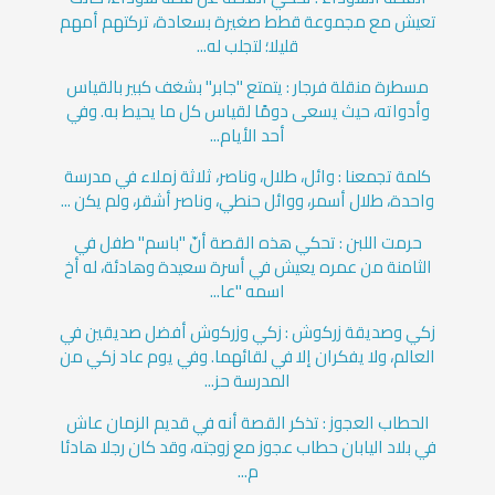
تعيش مع مجموعة قطط صغيرة بسعادة، تركتهم أمهم
قليلا؛ لتجلب له...
مسطرة منقلة فرجار : يتمتع "جابر" بشغف كبير بالقياس
وأدواته، حيث يسعى دومًا لقياس كل ما يحيط به. وفي
أحد الأيام...
كلمة تجمعنا : وائل، طلال، وناصر، ثلاثة زملاء في مدرسة
واحدة، طلال أسمر، ووائل حنطي، وناصر أشقر، ولم يكن ...
حرمت اللبن : تحكي هذه القصة أنّ "باسم" طفل في
الثامنة من عمره يعيش في أسرة سعيدة وهادئة، له أخ
اسمه "عا...
زكي وصديقة زركوش : زكي وزركوش أفضل صديقين في
العالم، ولا يفكران إلا في لقائهما. وفي يوم عاد زكي من
المدرسة حز...
الحطاب العجوز : تذكر القصة أنه في قديم الزمان عاش
في بلاد اليابان حطاب عجوز مع زوجته، وقد كان رجلا هادئا
م...