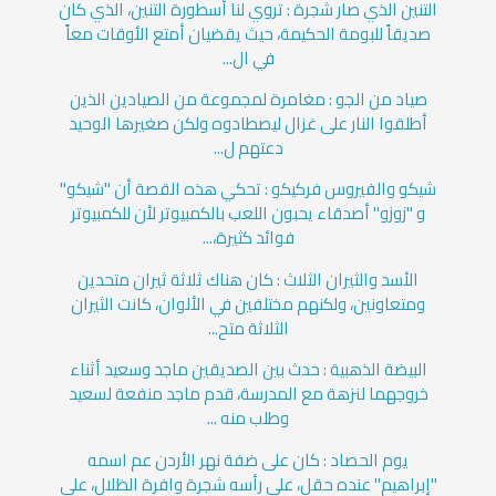
التنين الذي صار شجرة : تروي لنا أسطورة التنين، الذي كان
صديقاً للبومة الحكيمة، حيث يقضيان أمتع الأوقات معاً
في ال...
صياد من الجو : مغامرة لمجموعة من الصيادين الذين
أطلقوا النار على غزال ليصطادوه ولكن صغيرها الوحيد
دعتهم ل...
شيكو والفيروس فركيكو : تحكي هذه القصة أن "شيكو"
و "زوزو" أصدقاء يحبون اللعب بالكمبيوتر لأن للكمبيوتر
فوائد كثيرة،...
الأسد والثيران الثلاث : كان هناك ثلاثة ثيران متحدين
ومتعاونين، ولكنهم مختلفين في الألوان، كانت الثيران
الثلاثة متح...
البيضة الذهبية : حدث بين الصديقين ماجد وسعيد أثناء
خروجهما لنزهة مع المدرسة، قدم ماجد منفعة لسعيد
وطلب منه ...
يوم الحصاد : كان على ضفة نهر الأردن عم اسمه
"إبراهيم" عنده حقل، على رأسه شجرة وافرة الظلال، على