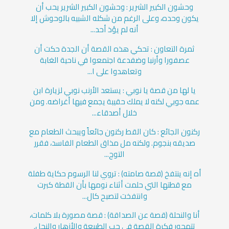
وحشون الكبير الشرير : وحشون الكبير الشرير يحب أن
يكون وحده، وعلى الرغم من شكله الشبيه بالوحوش إلا
أنه لم يؤذ أحد...
ثمرة التعاون : تحكي هذه القصة أن الجدة حكت أن
عصفورا وأرنبا وضفدعة اجتمعوا في ناحية الغابة
وتعاهدوا على ا...
يا لها من قصة يا نوبي : يستعد الأرنب نوبي لزيارة ابن
عمه جوبي لكنه لا يملك حقيبة يجمع فيها أغراضه. ومن
خلال أصدقاء...
ركنون الجائع : كان القط ركنون جائعاً ويبحث الطعام مع
صديقه بنجوم. ولكنه مل مذاق الطعام الفاسد، فقرر
التوج...
أه إنه ينتفخ (قصة صامته) : تروي لنا الرسوم حكاية طفلة
مع قطتها التي حلمت أثناء نومها بأن القطة كبرت
وانتفخت لتصبح كال...
أنا والنحلة (قصة عن الصداقة) : قصة مصورة بلا كلمات،
تتمحور فكرة القصة في حب الطبيعة والأزهار والنحل.