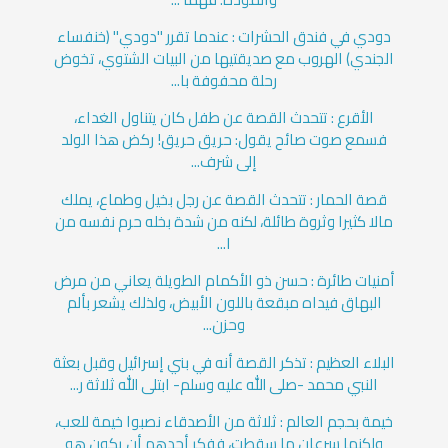
دودي في فندق الحشرات : عندما تقرر "دودي" (خنفساء
الجندي) الهروب مع صديقتيها من البيات الشتوي، تخوض
رحلة محفوفة با...
الأقرع : تتحدث القصة عن طفل كان يتناول الغداء،
فسمع صوت صائح يقول: حريق حريق! ركض هذا الولد
إلى شرف...
قصة الحمار : تتحدث القصة عن رجل بخيل وطماع، يملك
مالا كثيرا وثروة طائلة، لكنه من شدة بخله حرم نفسه من
ا...
أمنيات طائرة : حسن ذو الأكمام الطويلة يعاني من مرض
البهاق فيداه مبقعة باللون الأبيض، ولذلك يشعر بألم
وحزن...
البلاء العظيم : تذكر القصة أنه في بني إسرائيل وقبل بعثة
النبي محمد -صلى الله عليه وسلم- ابتلى الله ثلاثة ر...
خيمة بحجم العالم : ثلاثة من الأصدقاء نصبوا خيمة للعب،
ولكنها سرعان ما سقطت، ففكر أحدهم أن يكون هو