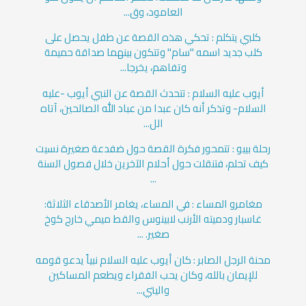
العامود، وق...
كلبي يتكلم : تحكي هذه القصة عن طفل يحصل على
كلب جديد اسمه "سام" وتتكون بينهما صداقة حميمة
وتفاهم، يخرجا...
أيوب عليه السلام : تتحدث القصة عن النبي أيوب -عليه
السلام- وتذكر أنه كان عبدا من عباد الله الصالحين، آتاه
الل...
رحلة بيبو : تتمحور فكرة القصة حول ضفدعة صغيرة نسيت
كيف تحلم، فتنقلت حول أحلام الآخرين خلال فصول السنة
...
مغامرو المساء : في المساء، يغامر الأصدقاء الثلاثة:
غاسبار ودميته الأرنب لابينوس والقط ميمي خارج كوخ
صغير. ...
محنة الرجل الصابر : كان أيوب عليه السلام نبياً يدعو قومه
للإيمان بالله، وكان يحب الفقراء ويطعم المساكين
واليتي...