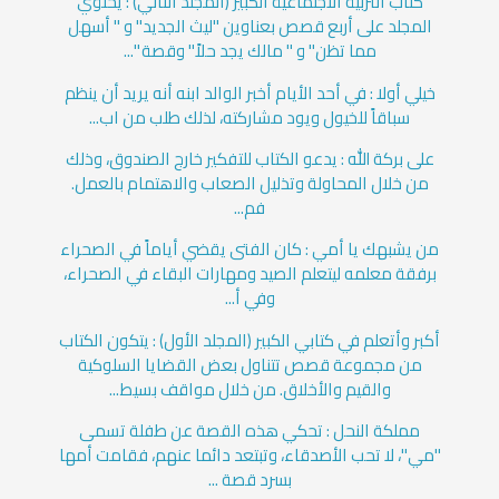
كتاب التربية الاجتماعية الكبير (المجلد الثاني) : يحتوي
المجلد على أربع قصص بعناوين "ليث الجديد" و " أسهل
مما تظن" و " مالك يجد حلاً" وقصة "...
خيلي أولا : في أحد الأيام أخبر الوالد ابنه أنه يريد أن ينظم
سباقاً للخيول ويود مشاركته، لذلك طلب من اب...
على بركة الله : يدعو الكتاب للتفكير خارج الصندوق، وذلك
من خلال المحاولة وتذليل الصعاب والاهتمام بالعمل.
فم...
من يشبهك يا أمي : كان الفتى يقضي أياماً في الصحراء
برفقة معلمه ليتعلم الصيد ومهارات البقاء في الصحراء،
وفي أ...
أكبر وأتعلم في كتابي الكبير (المجلد الأول) : يتكون الكتاب
من مجموعة قصص تتناول بعض القضايا السلوكية
والقيم والأخلاق. من خلال مواقف بسيط...
مملكة النحل : تحكي هذه القصة عن طفلة تسمى
"مي"، لا تحب الأصدقاء، وتبتعد دائما عنهم، فقامت أمها
بسرد قصة ...