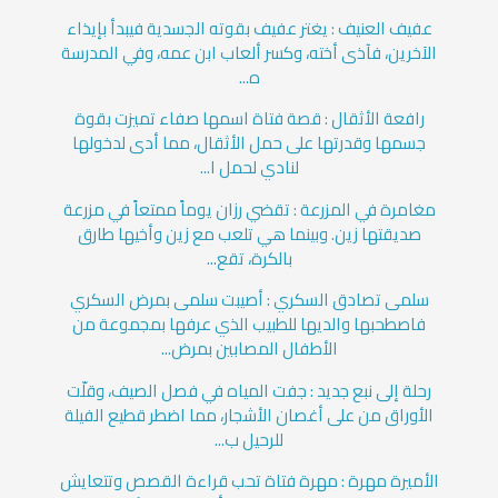
عفيف العنيف : يغتر عفيف بقوته الجسدية فيبدأ بإيذاء
الآخرين، فآذى أخته، وكسر ألعاب ابن عمه، وفي المدرسة
ه...
رافعة الأثقال : قصة فتاة اسمها صفاء تميزت بقوة
جسمها وقدرتها على حمل الأثقال، مما أدى لدخولها
لنادي لحمل ا...
مغامرة في المزرعة : تقضي رزان يوماً ممتعاً في مزرعة
صديقتها زين. وبينما هي تلعب مع زين وأخيها طارق
بالكرة، تقع...
سلمى تصادق السكري : أصيبت سلمى بمرض السكري
فاصطحبها والديها للطبيب الذي عرفها بمجموعة من
الأطفال المصابين بمرض...
رحلة إلى نبع جديد : جفت المياه في فصل الصيف، وقلّت
الأوراق من على أغصان الأشجار، مما اضطر قطيع الفيلة
للرحيل ب...
الأميرة مهرة : مهرة فتاة تحب قراءة القصص وتتعايش