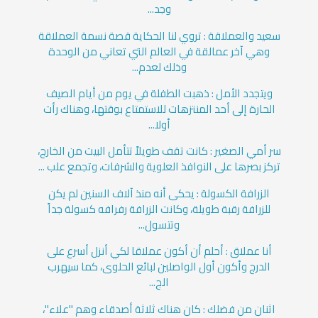
وجد...
سعيد والعملاقة : تروي لنا الحكاية قصة نسمة العملاقة
وهي آخر عمالقة في العالم التي تعاني من الوحدة
وذلك لعدم...
ويتجدد الأمل : ذهبت الطفلة في يوم من أيام الصيف
الحارة إلى أحد المنتزهات للاستمتاع بوقتها، وهناك رأت
أولا...
سر أمي الصغير : كانت تقف طويلاً تتأمل البيت من الخارج،
تركز بصرها على النوافذ العلوية والشرفات، وتجمع علب ...
الزرافة الكسولة : يحكى أنه منذ آلاف السنين لم يكن
للزرافة رقبة طويلة، وكانت الزرافة رفرافه كسولة جداً
وتتسول...
أنا عملاق : أحلم أن أكون عملاقا لكي أنزل أسرع على
الدرج وأكون أول الواصلين لبائع الحلوى، كما سيهرب
الج...
اثنان من فضلك : كان هناك ثلاثة أصدقاء وهم "علاء"،