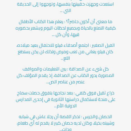
استعدت وجهزت حقيبتها بنفسها، وتوجهوا إلى الحديقة
التي ...
ما معنى أن أكون حاضراً؟ : يعلم هذا الكتاب الأطفال
كيفية التمتع بالحياة وبجميع لحظات اليوم ويشعر بحضوره
فيها، وأن كل ...
الفيل الصغير : اجتمع أصدقاء فيلو للاحتفال بعيد ميلاده،
كان فيلو يعاني من تعب ومرض ولذلك لن يكن يستطع
اللع...
كل شيء عن الصداقة : بين التعليمات والمواقف
المصورة يدور الكتاب عن الصداقة، إذ يقدم المؤلف كل
عنصر من عناصر الص...
ذراع ثقيل فوق كتفي : بعد نجاحها بتفوق حصلت سماح
على منحة لاستكمال دراستها الثانوية في إحدى المدارس
الدولية الأم...
الحصان والجرس : تذكر القصة أن رجلا عاش في شبابه
وشيبته بخيلا، وكان لديه حصان كبير لا يقدم له أي طعام،
وذات...