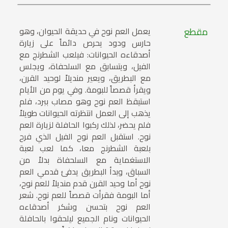
مقطع
يعمل العم نوح في حديقة الحيوان، وهو
حارس ودود يحرص دائماً على زيارة
أصدقاءه الحيوانات: فيلعب الشطرنج مع
الفيل، ويتسابق مع السلحفاة، ويجلس
مع البطريق، ويعير منديلاً لوحيد القرن،
ويقرأ قصصاً للبومة. وفي يوم من الأيام
استيقظ العم نوح وهو مصاب ببرد، فلم
يذهب إلى العمل انتظرته الحيوانات طويلاً
فلم يحضر، لذلك ركبوا الحافلة لزيارة العم
نوح. استقبل العم نوح الفيل الذي فرح
بلعبة الشطرنج معا، كما لعب لعبة
الاستغماية مع السلحفاة بدلاً من
السباق، وبدأ البطريق يدفئ قدمي العم
نوح أما وحيد القرن قدم منديلاً للعم نوح،
أما البومة فقرأت قصصاً للعم نوح. شعر
العم نوح بتحسن وشكر أصدقاءه
الحيوانات ونام الجميع ليلحقوا بالحافلة