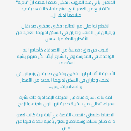
الدلفين يأتي عند الغروب : تحكي هذه القصة أنّ "نادية"
فتاة تبلغ من العمر اثني عشر عاما، كانت هدية عيد
ميلادها لذلك ال...
انقطع تواصلي مع العالم : فكري وفخري صديقان
وزميلان في الصف، وجاران في السكن لديهما العديد من
الأفكار والمغامرات، يس...
قلوب من ورق : خمسةٌ من الأصدقاء كأصابع اليد
الواحدة، في المدرسة وفي الشارع أيضًا، كلٌّ منهم يشبه
اسمَه ف...
الأحذية لا أقدام لها : فكري وفخري صديقان وزميلان في
الصف، وجاران في السكن لديهما العديد من الأفكار
والمغامرات، يس...
لمة بنات : سارة فتاة في المرحلة الإعدادية ذات بشرة
سمراء، تعاني من سخرية صديقاتها للون بشرته، وتنزعج...
الاحتياط طبيعتي : تتحدث القصة عن أرنبة برية كانت تعدو
ذات صباح بنشاط وسعادة، وتتغنى بأغنية تتحدث فيها عن
نفس...