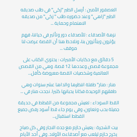
العصفور الأمين : أرسل الطير "زكي" في طلب صديقه
الطير "زاهي" وعند حضوره طلب " زكي" من صديقه
الاهتمام وحماية ...
نزهة الأصدقاء : للأصدقاء دور وتأثير في حياتنا، فهم
يؤثرون ويتأثرون بنا، ونلاحظ هنا أن القصة عرضت لنا
موقف ...
5 دقائق مع حكايات الأميرات : يحتوي الكتاب على
مجموعة قصص وعددها 12 قصة. وهي من القصص
العالمية وشخصيات القصة معروضة كأفل...
منار : منار" طفلة انتظرها والداها عشر سنوات وهي
طفلتهم الوحيدة فكانا يحبانها كثيرا. نجحت منار في ...
القط السوداء : تعيش مجموعة من القطط في حديقة
جميلة بحب وتعاون، وفي يوم جاء قط أسود رفض جميع
القطط استقبال...
بيت الشجرة : يعيش حازم مع جده النجار وفي كل صباح
يخرج حازم ليلعب مع أصدقاءه الأولاد. وفي أحد الأيام