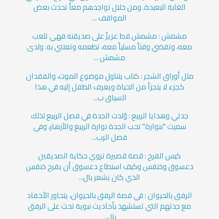
الغابة البعيدة. ومن خلال تواجدهم معاً تحدث بعض
المواقف ...
مشمش : مشمش قط عزيزٌ على صديقته فهي تلعب
معه، وتقضي وقتاً مسلياً معه، تطعمه وتعتني به. ولدى
مشمش ...
مثل أوراق الشجر : كتاب يتناول موضوع الموت، والفقدان
كجزء لا يتجزأ من الحياة ويعرف الطفل إليه في هذا
السياق ب...
جدتي وهدايا الربيع : وُلدت الجدة في فصل الربيع لذلك
سميت "بنوارة" تحب الجدة نوارة الربيع والأزهار، وفي
فصل الرب...
كيس الفرح : قصة قصيرة تروي حكاية الصديقين
دعسوق وخنفس وكيف استطاع دعسوق أن يفرح خنفس
الذي كان يشعر بال...
الرفق بالحيوان : في قصة الرفق بالحيوان، يتحاور الأحفاد
مع جدتهم التي تستشهد بأحاديث نبوية تحث على الرفق
بال...