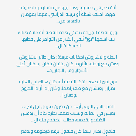
أنت صديقي : صديق يعدد ويوضح مقدار حبه لصديقه
مهما اختلف شكله أو ترتيبه الدراسي، فهما يقومان
بالعديد من...
نور والقطة الجريحة : تحكي هذه القصة أنه كانت هناك
بنت اسمها "نور" تُلقي الكثير من الأوامر على قطتها
المسكينة ال...
البطة والبشاروش (حكايات عربية) : كان طائر البشاروش
يعيش مع زوجته، ولأنهما كان يخفان فكان يسكنان أعلى
الأشجار، وفى النهار يذ...
فرح نمير الصغير : تذكر القصة أنه كان هناك في الغابة
نمران يعيشان مع صغيراهما، وكان إذا أرادا الخروج
يوصيان ا...
الفيل الذي لا يرى أبعد من مترين : فيول فيل لطيف
يعيش في الغابة، وبسبب ضعف نظره كاد أن يدعس
الضفدع بقدميه، فطلب الضفدع منه ال...
فلفول يطير : بينما كان فلفول يرفع خرطومه ويدفع