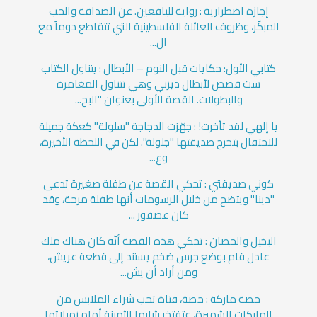
إجازة اضطرارية : رواية لليافعين. عن الصداقة والحب
المبكّر، وظروف العائلة الفلسطينية التي تتقاطع دوماً مع
ال...
كتابي الأول: حكايات قبل النوم – الأبطال : يتناول الكتاب
ست قصص لأبطال ديزني وهي تتناول المغامرة
والبطولات. القصة الأولى بعنوان "البح...
يا إلهي لقد تأخرت! : جهّزت الدجاجة "سلولة" كعكة جميلة
للاحتفال بتخرج صديقتها "جلولة". لكن في اللحظة الأخيرة،
وع...
كوني صديقتي : تحكي القصة عن طفلة صغيرة تدعى
"دينا" ويتضح من خلال الرسومات أنها طفلة مرحة، وقد
كان عصفور ...
البخيل والحصان : تحكي هذه القصة أنّه كان هناك ملك
عادل قام بوضع جرس ضخم يستند إلى قطعة عريش،
ومن أراد أن يش...
حصة ماركة : حصة، فتاة تحب شراء الملابس من
الماركات الشهيرة، وتفتخر بثيابها الثمينة أمام زميلاتها