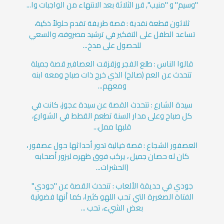
"وسيم" و "منيب", قرر الثلاثة بعد الانتهاء من الواجبات وا...
ثلاثون قطعة نقدية : قصة طريفة تقدم حلولاً ذكية،
تساعد الطفل على التفكير في ترشيد مصروفه، والسعي
للحصول على مدخ...
قالوا الناس : طلع الفجر وزقزقت العصافير قصة جميلة
تتحدث عن العم (صالح) الذي خرج ذات صباح ومعه ابنه
ومعهم...
سيدة الشارع : تتحدث القصة عن سيدة عجوز، كانت في
كل صباح وعلى مدار السنة تطعم القطط في الشوارع،
قلبها ممل...
العصفور الشجاع : قصة خيالية تدور أحداثها حول عصفور ،
كان له حصان جميل ، يركب فوق ظهره ليزور أصحابه
(الحشرات...
جودي في حديقة الألعاب : تتحدث القصة عن "جودي"
الفتاة الصغيرة التي تحب اللهو كثيرا، كما أنها فضولية
بعض الشيء، تحب ...