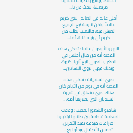
الحائط، ويسير بخطوات متقاربة
مرتعشا، يبحث عن با...
أحلى عالم في العالم : يبني كريم
عالماً، ولكن لا يستطيع الجميع
العيش فيه، فالثعلب يطلب من
كريم أن ينيله غابة، أما...
النهر والأربعون عالما : تحكي هذه
القصة أنه من جبال أطلس في
المغرب العربي تنبع أنهار كثيرة،
وبذلك فهي تروي البساتين...
صبي السنديانة : تحكي هذه
القصة أنه في يوم من الأيام كان
هناك صبي متعلق في شجرة
السنديان التي يعتبرها أمه، ...
شامبو الشعور العجيب : وقفت
المعلمة فاطمة بين طلابها ليتخيلوا
اختراعات مبدعة تفيد الآخرين،
تحمس الأطفال وبدأوا بع...