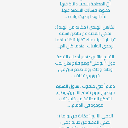
أنّ المعلمة رسمت دائرة فيها
خطوط، فسألت التلاميذ عنها:
فأجابوها بصوت واحد: ...
الكاهن الهندي ( حكاية من الهند ) :
تحكي القصة عن كاهن اسمه
"جندابا" عينه ملك "كارناتاكا" حاكما
لإحدى الولايات ، عندما كان الم...
الفلاح والتنين : تدور أحداث القصة
حول "أبو علي" وهو فلاح بطل يحب
وطنه، وذات يوم، هجم تنين على
قريتهم؛ فخاف ...
دماغ أختي مثقوب : تتناول الفكرة
موضوع فهم تفكير الآخرين، وطرق
التفكير المختلفة من خلال ثقب
موجود في الدماغ. ...
الدمى الأربع ( حكاية من بورما ) :
تحكي القصة عن صانع دمى ،