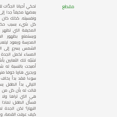
مقطع
تحكي أحيانا الجدَّات
بعضها مخيفاً جدا إلى
ونفسيته. كذلك كان 
كل شيء بسبب حكاية 
المخيفة التي تظهر ف
ويستمتع بظهور ال
المدرسة ويعود ليلعب
الشمس يسرع إلى الب
المساء تكمل الجدة حك
تشبّه تلك الثعابين ب
أصبحت بالنسبة له شبح
ويجري هاربا خوفا منه
سوءا فقد بدأ يخاف ا
الليالي بدأ الطفل ي
قالت له بأن كل من ي
هي التي تراها ولا 
فسأل الطفل: لماذا 
النهار؟ لكن الجدة ل
كيف عرفت القصة، وك