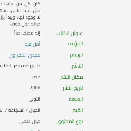
كان كل من يراها يخ
مثل بقية الناس. عند
لا وجود لها، ويبدأ بإ
حياته دون خوف
عنوان الكتاب
إنه مخيف جداً
المؤلف
أمل فرح
الرسام
مجدي الكفراوي
الناشر
دار نهضة مصر للطباعة 
مكان النشر
مصر
تاريخ النشر
2006
الطبعة
الأولى
القيم
الخيال / الشجاعة / ال
نوع المحتوي
خيال علمي