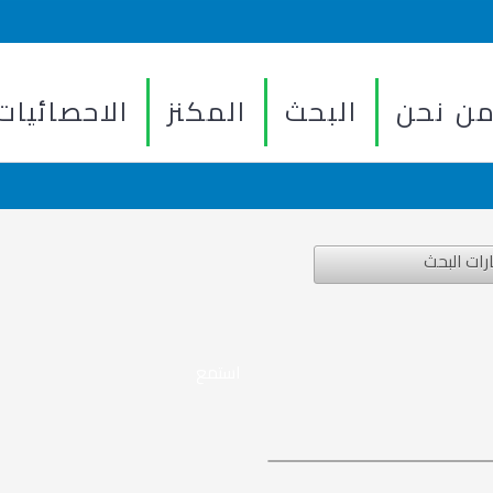
ن نحن
البحث
المكنز
الاحصائيات
رات البحث
استمع