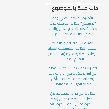
ذات صلة بالموضوع
الأميرة الحالمة : تحكي جدة
"مشمش" حكاية ابنة ملك طيب
يحكم شعبه بالحق والعدل والحب.
إنه في ذات ليلة نامت الأم...
الفتاة الليلكية : قصة "الفتاة
الليلكية" للكاتبة الفلسطينية ابتسام
بركات، الصادرة عن مؤسسة تامر
للتعليم المجت...
قطار لا يقول توت : تتحدث القصة
عن أسره مكونة من أم وأب وجد
وطفلة، وهذه الطفلة لا تأكل
الطعام الذي تصنعه والدت...
حكايات من دراو : مجموعة من
الحكايات الممتعة جدتي زبيدة
الساحرة جدتي زبيدة ساحرة! هذا