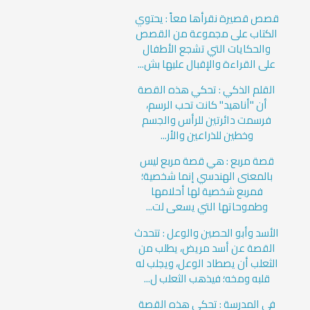
قصص قصيرة نقرأها معاً : يحتوي
الكتاب على مجموعة من القصص
والحكايات التي تشجع الأطفال
على القراءة والإقبال عليها بش...
القلم الذكي : تحكي هذه القصة
أن "أناهيد" كانت تحب الرسم،
فرسمت دائرتين للرأس والجسم
وخطين للذراعين والأر...
قصة مربع : هي قصة مربع ليس
بالمعنى الهندسي إنما شخصية؛
فمربع شخصية لها أحلامها
وطموحاتها التي يسعى لت...
الأسد وأبو الحصين والوعل : تتحدث
القصة عن أسد مريض، يطلب من
الثعلب أن يصطاد الوعل، ويجلب له
قلبه ومخه؛ فيذهب الثعلب ل...
في المدرسة : تحكي هذه القصة