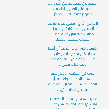
القصة عن مجموعة من الحيوانات
تتفق على التعاون لبناء بيت
يضمهم جميعاً، فتشترك الأر...
الفارس الأزرق : تحكي هذه القصة
أنه في وسط الغابة يوجد رجل
حطاب، لديه ابنان وابنة. ذهب
الحطاب ليحتطب الأخشا...
الأسد والثور : تذكر القصة أن أسدا
مهابا كان يحكم غابة، وكان له
مستشار وصديق لا يفارقه أبدا،
وهو ثعلب يدعى...
حوت في المكيف : يرفض عبيد
الذهاب للمدرسة، ولعلمه بأن
المدرسة ستأتي بعد أن ينام، لذلك
يقرر بأن لا ينام حتى ...
عفريت هشام : تتحدث القصة عن
(هشام) الذي أخذ يتحسس جدران