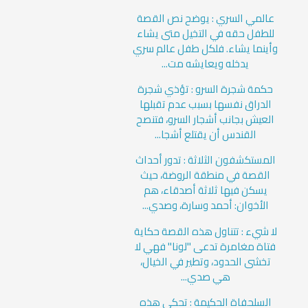
عالمي السري : يوضح نص القصة
للطفل حقه في التخيل متى يشاء
وأينما يشاء. فلكل طفل عالم سري
يدخله ويعايشه مت...
حكمة شجرة السرو : تؤذي شجرة
الدراق نفسها بسبب عدم تقبلها
العيش بجانب أشجار السرو، فتنصح
القندس أن يقتلع أشجا...
المستكشفون الثلاثة : تدور أحداث
القصة في منطقة الروضة، حيث
يسكن فيها ثلاثة أصدقاء، هم
الأخوان: أحمد وسارة، وصدي...
لا شيء : تتناول هذه القصة حكاية
فتاة مغامرة تدعى "لونا" فهي لا
تخشى الحدود، وتطير في الخيال،
هي صدي...
السلحفاة الحكيمة : تحكي هذه