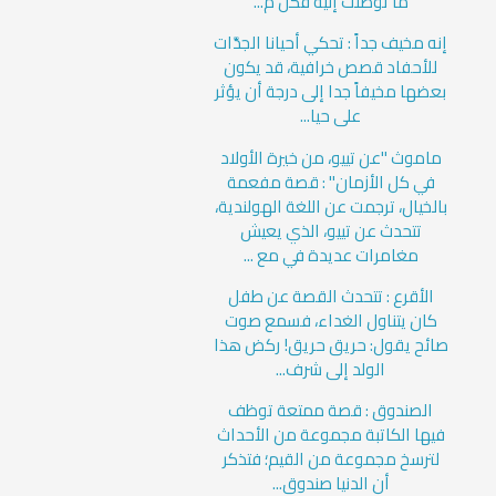
ما توصلت إليه فكل م...
إنه مخيف جداً : تحكي أحيانا الجدَّات
للأحفاد قصص خرافية، قد يكون
بعضها مخيفاً جدا إلى درجة أن يؤثر
على حيا...
ماموث "عن تييو، من خيرة الأولاد
في كل الأزمان" : قصة مفعمة
بالخيال، ترجمت عن اللغة الهولندية،
تتحدث عن تييو، الذي يعيش
مغامرات عديدة في مع ...
الأقرع : تتحدث القصة عن طفل
كان يتناول الغداء، فسمع صوت
صائح يقول: حريق حريق! ركض هذا
الولد إلى شرف...
الصندوق : قصة ممتعة توظف
فيها الكاتبة مجموعة من الأحداث
لترسخ مجموعة من القيم؛ فتذكر
أن الدنيا صندوق...