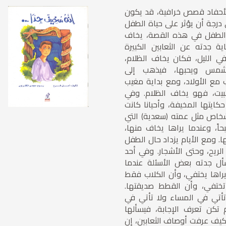
 للأحفاد قصص خرافية، قد يكون
 درجة أن يؤثر على حياة الطفل
الطفل في هذه القصة، يخاف
جدته عن الثعابين الكبيرة
ي الليل، فكان يخاف الظلام،
شمس ويحبها، فيذهب إلى
 مع الأولاد، ومع بداية مغيب
يت، فهو يخاف الظلام. وفي
ايتها المخيفة، وأحيانا كانت
أشخاص مثل عمته (سعدية) التي
اً، وعندما يراها يخاف منها،
ا. ومع الأيام يزداد حال الطفل
لريح، وحتى الأشجار. وفي أحد
سأل جدته بعض الأسئلة عندما
راها يختفي، وأن الكلاب فقط
تختفي، وأن القطط صديقتها.
تأتي في المساء ولا تأتي في
م تكن تعرف الإجابة، فيسألها
يف عرفت أوصاف الثعابين، إن