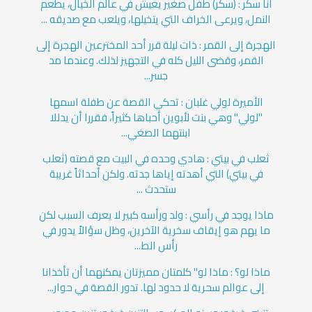
أنا سكر : (سكر) طفل صغير يعيش في عالم الخيال، يطعم
النمل، ويرعى الخراف التي يتخيلها، ويلعب مع صديقه ...
الهجرة إلى القمر : ذات ليلة قرر أحد المخترعين الهجرة إلى
القمر، وقضى الليل كله في التجهيز لذلك. وعندما مد
جسر...
الأميرة لولي غلبان : تحكي القصة عن طفلة اسمها
"لولي" وهي بنت لأبوين أحباها كثيراً، فقررا أن يدللا
ابنتهما الصغي...
ثعلب في بيتي : هادي وحده في البيت مع قصته (ثعلب
في بيتي) التي أهدته إياها جدته. ولكن أحداثاً غريبة
ستحدث ...
ماذا يوجد في رأسي : ولد ورأسه كبير لا يعرف السبب لكن
ما يهم هو إيقاف سخرية الآخرين، وظل سؤالاً يدور في
رأس الط...
ماذا لو؟ : ماذا لو" كلمتان مميزتان يمكنهما أن تأخذانا
إلى عوالم سحرية لا حدود لها. تدور القصة في حوار...