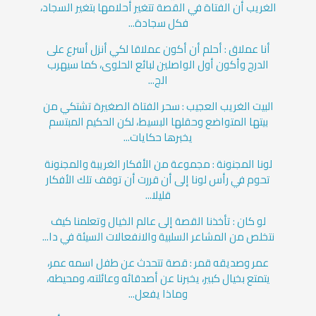
الغريب أن الفتاة في القصة تتغير أحلامها بتغير السجاد،
فكل سجادة...
أنا عملاق : أحلم أن أكون عملاقا لكي أنزل أسرع على
الدرج وأكون أول الواصلين لبائع الحلوى، كما سيهرب
الج...
البيت الغريب العجيب : سحر الفتاة الصغيرة تشتكي من
بيتها المتواضع وحقلها البسيط، لكن الحكيم المبتسم
يخبرها حكايات...
لونا المجنونة : مجموعة من الأفكار الغريبة والمجنونة
تحوم في رأس لونا إلى أن قررت أن توقف تلك الأفكار
قليلا...
لو كان : تأخذنا القصة إلى عالم الخيال وتعلمنا كيف
نتخلص من المشاعر السلبية والانفعالات السيئة في دا...
عمر وصديقه قمر : قصة تتحدث عن طفل اسمه عمر،
يتمتع بخيال كبير، يخبرنا عن أصدقائه وعائلته، ومحيطه،
وماذا يفعل...