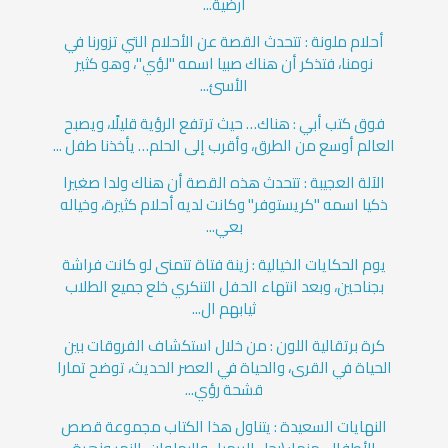
أرضية...
أحلام ملونة : تتحدث القصة عن الأحلام التي تزورنا في
نومنا، فتذكر أن هناك صبيا اسمه "لؤي"، وهو كثير
الأسئ...
فوق كتب أبي : هناك… حيث ترتفع الرؤية قليلًا، ويصبح
العالم أوسع من الطرق، وأقرب إلى الحلم… يأخذنا طفل ...
الآلة العجيبة : تتحدث هذه القصة أن هناك ولدا صغيرا
ذكيا اسمه "كريستوفر" وكانت لديه أحلام كثيرة، وخياله
بعي...
يوم الحكايات الخيالية : زينة فتاة تتمنى لو كانت فراشة
بجناحين، وبعد انتهاء الحفل التنكري خلع جميع الطلاب
ثيابهم ال...
كرة برتقالية اللون : من خلال استكشاف الفروقات بين
الحياة في القرى، والحياة في العصر الحديث، توضح تمارا
قشحة رؤي...
النهايات السعيدة : يتناول هذا الكتاب مجموعة قصص