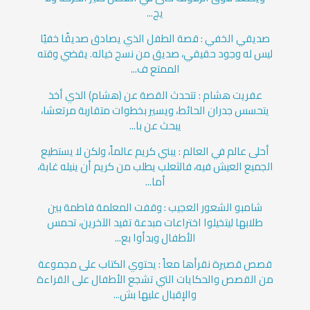
يج...
صديقي الخفي : قصة الطفل الذي يصادق صديقًا خفيًا
ليس له وجود حقيقي، صديق من نسج خياله. يقضي وقته
الممتع ف...
عفريت هشام : تتحدث القصة عن (هشام) الذي أخذ
يتحسس جدران الحائط، ويسير بخطوات متقاربة مرتعشا،
يبحث عن با...
أحلى عالم في العالم : يبني كريم عالماً، ولكن لا يستطيع
الجميع العيش فيه، فالثعلب يطلب من كريم أن ينيله غابة،
أما...
شامبو الشعور العجيب : وقفت المعلمة فاطمة بين
طلابها ليتخيلوا اختراعات مبدعة تفيد الآخرين، تحمس
الأطفال وبدأوا بع...
قصص قصيرة نقرأها معاً : يحتوي الكتاب على مجموعة
من القصص والحكايات التي تشجع الأطفال على القراءة
والإقبال عليها بش...