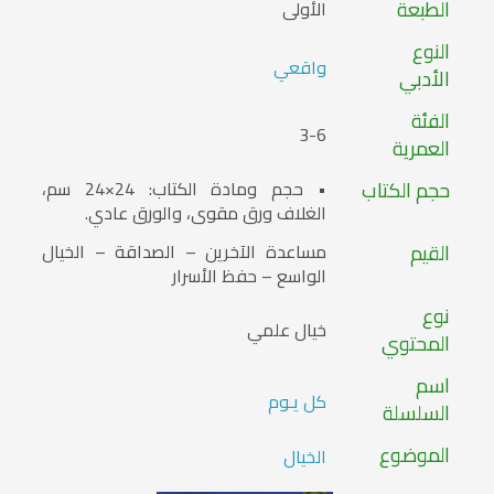
الطبعة
الأولى
النوع
واقعي
الأدبي
الفئة
3-6
العمرية
حجم الكتاب
• حجم ومادة الكتاب: 24×24 سم،
الغلاف ورق مقوى، والورق عادي.
القيم
مساعدة الآخرين – الصداقة – الخيال
الواسع – حفظ الأسرار
نوع
خيال علمي
المحتوي
اسم
كل يـوم
السلسلة
الموضوع
الخيال