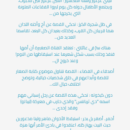
تنيني غرغور وسنه المكسور : التنين غرغور تنين محبوب،
ويجتمع الأطفال حوله كل يوم ليروا الفقاعات الملونة
التي يخرجها من ...
في ظل شجرة الكرز : تحكي القصة عن أخ وأخته اللذان
هما قريبان كل القرب، وكذلك بعيدان كل البعد، تقاسما
العديد من...
هناك سرٌ في عائلتي : تعتقد الفتاة الصغيرة أن أمها
قنفذ وذلك بسبب شكل شعرها عند استيقاظها من النوم!
وعند خروج ال...
أصدقاء في الفضاء : القصة تتناول موضوع كتابة الصغار
للقصة وأبداعهم في خلق شخصيات خيالية، وتوضح
اختلاف خيال الك...
دون كيخوته : تحكي هذه القصة عن رجل إسباني مهم
اسمه "دي ثربانتس" والذي حارب في معركة (ليباتو)
وفقد إحدى ...
أحمر.. أصفر بل بحر : استيقظ الأخوان ماهر ولينا مذعورين
حيث البيت يهتز كله، اعتقدوا في بادئ الأمر أنها هزة