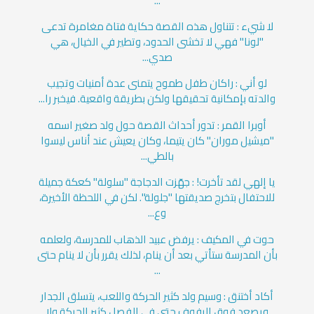
...
لا شيء : تتناول هذه القصة حكاية فتاة مغامرة تدعى
"لونا" فهي لا تخشى الحدود، وتطير في الخيال، هي
صدي...
لو أني : راكان طفل طموح يتمنى عدة أمنيات وتجيب
والدته بإمكانية تحقيقها ولكن بطريقة واقعية. فيخبر را...
أوبرا القمر : تدور أحداث القصة حول ولد صغير اسمه
"ميشيل موران" كان يتيما، وكان يعيش عند أناس ليسوا
بالطي...
يا إلهي لقد تأخرت! : جهّزت الدجاجة "سلولة" كعكة جميلة
للاحتفال بتخرج صديقتها "جلولة". لكن في اللحظة الأخيرة،
وع...
حوت في المكيف : يرفض عبيد الذهاب للمدرسة، ولعلمه
بأن المدرسة ستأتي بعد أن ينام، لذلك يقرر بأن لا ينام حتى
...
أكاد أختنق : وسيم ولد كثير الحركة واللعب، يتسلق الجدار
ويصعد فوق الرفوف حتى في الفصل كثير الحركة ولا