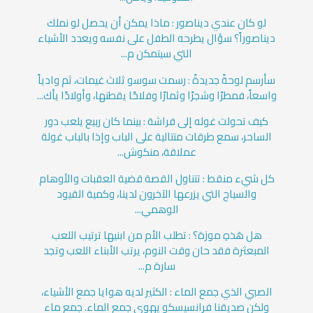
لو كان عندي ديناصور : ماذا يمكن أن يحصل لو نملك
ديناصوراً؟ سؤال يطرحه الطفل على نفسه ويعدد الأشياء
التي سيتمكن م...
سأرسم لوحةً جديدةً : رسمت سوسو ثلاث غيمات، ثم وادياً
واسعاً، فمطرًا وشجرًا وثمارًا وفلاحًا يقطنها، وأولادًا يأك...
كيف تحولت غوله إلى فراشة : بينما كان ربيع يلعب دور
الساحر، سمع طرقات متتالية على الباب وإذا بالباب غولة
عملاقة، منكوش...
كل شيء منقط : تتناول القصة قضية العقبات والأوهام
والسياج التي يزرعها الآخرون لدينا، وكمية القيود
الوهمي...
هل هَذهِ موزة؟ : تطلب الأم من ابنيها ترتيب اللعب
المبعثرة فقد حان وقت النوم، يرتب الأبناء اللعب وتجد
سارة م...
الصبي الذي جمع الماء : الكثير لديه هوايا جمع الأشياء،
ولكن صديقنا فرانسيسكو يهوى جمع الماء. جمع ماء