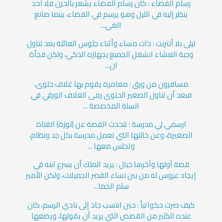
رسام الفضاء : كان رسام الفضاء يشعر بالحزن فلا أحد
ينظر إليه في الليل وهو يرسم في الفضاء، بينما صانع
الغي...
ليلى بلا أنترنت : ذات مساء وأثناء جلوس العائلة بعد تناول
وجبة العشاء انشغل الجميع بجهازه الذكي، ولكن فجأة
ان...
مسافرون من ورق : مغامرة يقوم بها غلاف حلوى،
فبعد أن تناول الصغير الحلوى رمى الغلاف الورقي في
السلة المخصصة ...
ارسمي لي مدرسة : تتحدث القصة عن (لوزة) الفتاة
الصغيرة، وعن خالتها التي تعمل مدرسة بكل جد ونظام،
وتجلس معها ...
قصة أولها وآخرها خيال : يريد الملك أن يسرع ابنه في
إيجاد عروس له من بين نساء القصر الجميلات، ولكن الأمير
سئم الجما...
كيف صرت حكواتياً : حين انتسب جاد إلى نادي الرسم، كان
عنده الكثير من القصص التي يريد أن يقولها، ويضعها