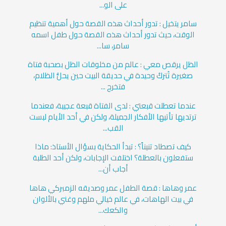
على الو...
سامر يتخيل : تدور أحداث هذه القصة حول أهمية تنظيم
الوقت، حيث تدور أحداث هذه القصة حول طفل اسمه
سامر، سا...
الظل يرقص معي : عالم من مخلوقات الظل بصحبة فتاة
صغيرة تُتركُ وحيدة في حديقة البيت حين يحلُّ الظلام،
فتخرج ...
عندما تعطلت قبعتي : لدى الفتاة قبعة عجيبة، فعندما
ترتديها تأتيها الأفكار الجميلة، ولكن في أحد الأيام لبست
القب...
كيف تصطاد تنيناً؟ : تبدأ الحكاية بسؤال الأستاذ: ماذا
ستفعلون بالعطلة؟ اختلفت الإجابات، ولكن أحد الطلبة
أجاب أن...
عمر وهاها : قصة الطفل عمر وصديقه الزمبركي هاها
في بيت الهاهات، في عالم خيالي ملهم وغني بالألوان
والكعك...