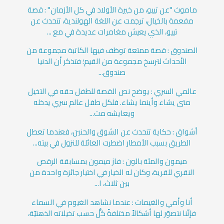
ماموث "عن تييو، من خيرة الأولاد في كل الأزمان" : قصة
مفعمة بالخيال، ترجمت عن اللغة الهولندية، تتحدث عن
تييو، الذي يعيش مغامرات عديدة في مع ...
الصندوق : قصة ممتعة توظف فيها الكاتبة مجموعة من
الأحداث لترسخ مجموعة من القيم؛ فتذكر أن الدنيا
صندوق...
عالمي السري : يوضح نص القصة للطفل حقه في التخيل
متى يشاء وأينما يشاء. فلكل طفل عالم سري يدخله
ويعايشه مت...
أشواق : حكاية تتحدث عن الشوق والحنين، فعندما تعطل
الطريق بسبب الأمطار اضطرت العائلة للنزول في بيته...
ميمون والمئة بالون : فاز ميمون بمسابقة الرقص
النقري للقرية، وكان له الخيار في اختيار جائزة واحدة من
بين ثلاث، ا...
أنا وأمي والغيمات : عندما نشاهد الغيوم في السماء
فإنّنا نتصوّر لها أشكالاً مختلفةً كلٌّ حسب تخيلاته الذهنيّة،