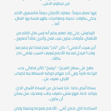
من خرطوم الدش...
إنها تمطر نجوماً : يتعارك الأخوان دوماً، فالشقيق الأكبر
يحكي بطولات عجيبة، ومغامرات يظهر نفسه بها البطل،
أما ...
الزركوش : زكي ولد صغير يحلم أنه ليس مثل الكثير من
الأطفال، فأوقات يكون مرب لتنين وأخرى قائداً لصاروخ...
أين هربت أحلامي؟ : كان "نادر" يفكر لماذا لم يحلم منذ
وقت؟ فرحل لمدينة الأحلام ليعرف السبب، ليلتقي نادر
بكائنا...
بطيخ على سطح المريخ! : "برشيخ" كائن فضائي يحب
الزراعة كثيراً، وفي أحد مهام كوكبه الاستطلاعية لكوكب
الأرض، تعرف عل...
بساط أبيض تحتنا : نايا تتساءل عن البساط الأبيض الذي
يتواجد تحتنا، فهو هش، خفيف، رطب، ومتحرك. هل يمكن
أن يكون...
السجادة التي تحمل أمي : الأحلام متنوعة وجميلة ولكن