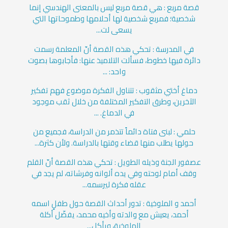
قصة مربع : هي قصة مربع ليس بالمعنى الهندسي إنما
شخصية؛ فمربع شخصية لها أحلامها وطموحاتها التي
يسعى لت...
في المدرسة : تحكي هذه القصة أنّ المعلمة رسمت
دائرة فيها خطوط، فسألت التلاميذ عنها: فأجابوها بصوت
واحد: ...
دماغ أختي مثقوب : تتناول الفكرة موضوع فهم تفكير
الآخرين، وطرق التفكير المختلفة من خلال ثقب موجود
في الدماغ. ...
حلمي : لبنى فتاة دائماً تتذمر من الدراسة، فجميع من
حولها يطلب منها قضاء وقتها بالدراسة. ولأن كثرة...
عصفور الجنة وذيله الطويل : تحكي هذه القصة أنّ القلم
وقف أمام لوحته وفي يده ألوانه وفرشاته، لم يجد في
عقله فكرة ليرسمه...
أحمد و الملوخية : تدور أحداث القصة حول طفلٍ اسمه
أحمد، يعيش مع والدته وأخيه محمد، يفضّل أكلة
الملوخية، ويأكل...