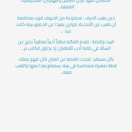
الأطفال، منها: (رجل البرميل والبهلوان، النمر وزهرة
الفانيليا،...
حين يغيب الحرف : مجموعة من الحروف قررت متضامنة
أن تغيب عن الأبجدية، تتوارى بعيدا عن الحضور، ربما كانت
تريد ...
البيت والنخلة : تقدم القصَّة خطاباً أدبياً متطوراً يخرج عن
السائد في كتابة أدب الأطفال؛ إذ يحاول الكاتب تر...
نائل مسافر : تتحدث القصة عن الفتى نائل؛ فهو يمتلك
قطة صغيرة مشاكسة في بيته، يستمتع بمداعبتها واللعب
معه...