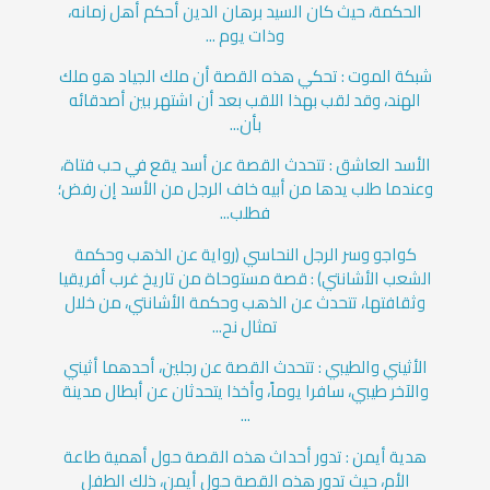
الحكمة، حيث كان السيد برهان الدين أحكم أهل زمانه،
وذات يوم ...
شبكة الموت : تحكي هذه القصة أن ملك الجياد هو ملك
الهند، وقد لقب بهذا اللقب بعد أن اشتهر بين أصدقائه
بأن...
الأسد العاشق : تتحدث القصة عن أسد يقع في حب فتاة،
وعندما طلب يدها من أبيه خاف الرجل من الأسد إن رفض؛
فطلب...
كواجو وسر الرجل النحاسي (رواية عن الذهب وحكمة
الشعب الأشانتي) : قصة مستوحاة من تاريخ غرب أفريقيا
وثقافتها، تتحدث عن الذهب وحكمة الأشانتي، من خلال
تمثال نح...
الأثيني والطيبي : تتحدث القصة عن رجلين، أحدهما أثيني
والآخر طيبي، سافرا يوماً، وأخذا يتحدثان عن أبطال مدينة
...
هدية أيمن : تدور أحداث هذه القصة حول أهمية طاعة
الأم، حيث تدور هذه القصة حول أيمن، ذلك الطفل