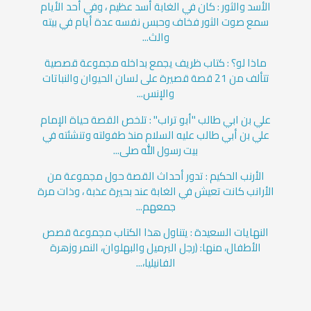
الأسد والثور : كان في الغابة أسد عظيم ، وفي أحد الأيام
سمع صوت الثور فخاف وحبس نفسه عدة أيام في بيته
والث...
ماذا لو؟ : كتاب ظريف يجمع بداخله مجموعة قصصية
تتألف من 21 قصة قصيرة على لسان الحيوان والنباتات
والإنس...
علي بن ابي طالب "أبو تراب" : تلخص القصة حياة الإمام
علي بن أبي طالب عليه السلام منذ طفولته وتنشئته في
بيت رسول الله صلى...
الأرنب الحكيم : تدور أحداث القصة حول مجموعة من
الأرانب كانت تعيش في الغابة عند بحيرة عذبة ، وذات مرة
جمعهم...
النهايات السعيدة : يتناول هذا الكتاب مجموعة قصص
الأطفال، منها: (رجل البرميل والبهلوان، النمر وزهرة
الفانيليا،...