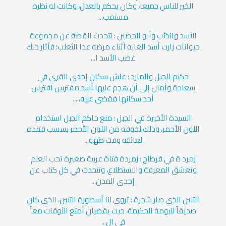
الخير للناس جميعا، وكان يحكم بالعدل، وكانت له نظرة
مستقب...
الأسد والذئب وأبو الحصين : تتحدث القصة عن مجموعة
حيوانات زارت أسد الغابة أثناء مرضه عدا الثعلب؛ فأثار ذلك
غضب الأسد ا...
حكيم الجبل والمارد : عاش سكان إحدى القرى في
سعادة وأمان إلى أن هجم عليها أسد مفترس افترس
أحد سكانها فقضى عليه، ...
السيدة الأخيرة في الجبل : منع حاكم الجبل استخدام
اللون الأحمر، وذلك لخوفه من اللون الأحمر بسسب فقده
لعائلته وقت ظهو...
زمرد ة في قرطاج : زمردة فتاة عربية صغيرة تحب العلم
وتعشق المعرفة والاستطلاع، وتتحدث في كل كتاب عن
إحدى المدن...
التنين الذي صار شجرة : تروي لنا أسطورة التنين، الذي كان
صديقاً للبومة الحكيمة، حيث يقضيان أمتع الأوقات معاً
في ال...