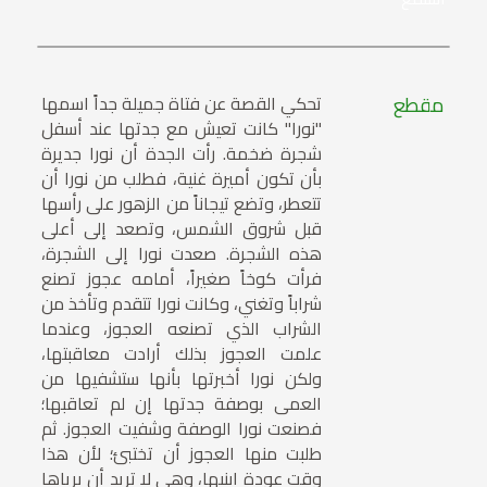
مقطع
تحكي القصة عن فتاة جميلة جداً اسمها
"نورا" كانت تعيش مع جدتها عند أسفل
شجرة ضخمة. رأت الجدة أن نورا جديرة
بأن تكون أميرة غنية، فطلب من نورا أن
تتعطر، وتضع تيجاناً من الزهور على رأسها
قبل شروق الشمس، وتصعد إلى أعلى
هذه الشجرة. صعدت نورا إلى الشجرة،
فرأت كوخاً صغيراً، أمامه عجوز تصنع
شراباً وتغني، وكانت نورا تتقدم وتأخذ من
الشراب الذي تصنعه العجوز، وعندما
علمت العجوز بذلك أرادت معاقبتها،
ولكن نورا أخبرتها بأنها ستشفيها من
العمى بوصفة جدتها إن لم تعاقبها؛
فصنعت نورا الوصفة وشفيت العجوز. ثم
طلبت منها العجوز أن تختبئ؛ لأن هذا
وقت عودة ابنيها، وهي لا تريد أن يرياها