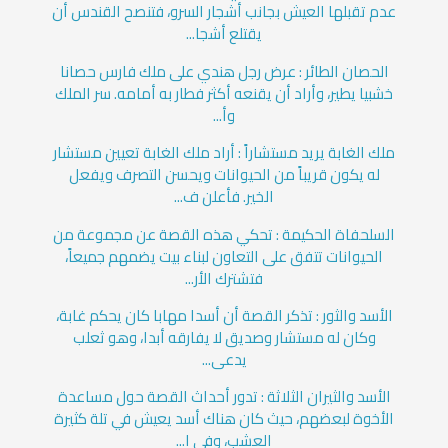
عدم تقبلها العيش بجانب أشجار السرو، فتنصح القندس أن
يقتلع أشجا...
الحصان الطائر : عرض رجل هندي على ملك فارس حصانا
خشبيا يطير، وأراد أن يقنعه أكثر فطار به أمامه. سر الملك
وأ...
ملك الغابة يريد مستشاراً : أراد ملك الغابة تعيين مستشار
له يكون قريباً من الحيوانات ويحسن التصرف ويفعل
الخير. فأعلن ف...
السلحفاة الحكيمة : تحكي هذه القصة عن مجموعة من
الحيوانات تتفق على التعاون لبناء بيت يضمهم جميعاً،
فتشترك الأر...
الأسد والثور : تذكر القصة أن أسدا مهابا كان يحكم غابة،
وكان له مستشار وصديق لا يفارقه أبدا، وهو ثعلب
يدعى...
الأسد والثيران الثلاثة : تدور أحداث القصة حول مساعدة
الأخوة لبعضهم، حيث كان هناك أسد يعيش في تلة كثيرة
العشب، وفي ا...