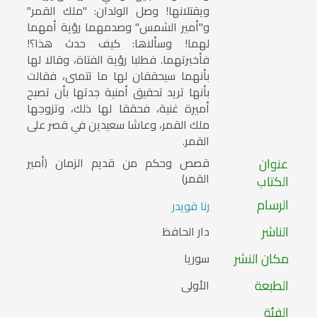
ويقتلانها! وصل الولدان: "ملك القمر"
و"أمير الشمس" وصدمهما رؤية أمهما
لهما! وسألاها: كيف حدث هذا؟!
فأخبرتهما. فطلبا رؤية الفتاة، وقالا لها
بأنهما سيحققان لها ما تتمنى، فقالت
بأنها تريد تحقيق أمنية جدتها بأن تصبح
أميرة غنية، فحققا لها ذلك، وتزوجها
ملك القمر، وعاشا سعيدين في قصر على
القمر.
عنوان
قصص وحكم من قديم الزمان (أمير
القمر)
الكتاب
الرسام
رنا قويدر
الناشر
دار الحافظ
مكان النشر
سوريا
الطبعة
الأولى
الفئة