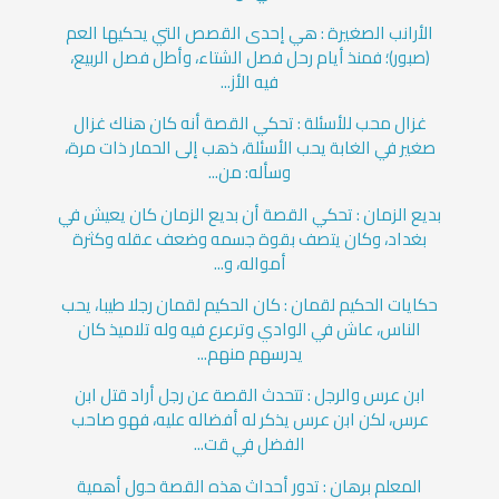
الأرانب الصغيرة : هي إحدى القصص التي يحكيها العم
(صبور)؛ فمنذ أيام رحل فصل الشتاء، وأطل فصل الربيع،
فيه الأز...
غزال محب للأسئلة : تحكي القصة أنه كان هناك غزال
صغير في الغابة يحب الأسئلة، ذهب إلى الحمار ذات مرة،
وسأله: من...
بديع الزمان : تحكي القصة أن بديع الزمان كان يعيش في
بغداد، وكان يتصف بقوة جسمه وضعف عقله وكثرة
أمواله، و...
حكايات الحكيم لقمان : كان الحكيم لقمان رجلا طيبا، يحب
الناس، عاش في الوادي وترعرع فيه وله تلاميذ كان
يدرسهم منهم...
ابن عرس والرجل : تتحدث القصة عن رجل أراد قتل ابن
عرس، لكن ابن عرس يذكر له أفضاله عليه، فهو صاحب
الفضل في قت...
المعلم برهان : تدور أحداث هذه القصة حول أهمية