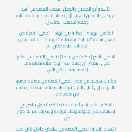
الأسد وأبو الحصين والوعل : تتحدث القصة عن أسد
مريض، يطلب من الثعلب أن يصطاد الوعل، ويجلب له قلبه
ومخه؛ فيذهب الثعلب ل...
الكاهن الهندي ( حكاية من الهند ) : تحكي القصة عن
كاهن اسمه "جندابا" عينه ملك "كارناتاكا" حاكما لإحدى
الولايات ، عندما كان الم...
الدمى الأربع ( حكاية من بورما ) : تحكي القصة عن صانع
دمى ، يتمنى أن يصبح ابنه "أونج" مثله (صانع دمى
)عندما يكبر ، ولكن الأبن...
حكايات شعبية من مصر : تحكي القصة عن عصفور حكيم،
طار يوما إلى أعلى الجبل؛ فرآه النسر ملك الفضاء، وغضب
من وجوده، و...
الذكاء النادر : تدور أحداث هذه القصة حول حاكم في
إشبيلية، يتميز بهدوئه، وبطء قراراته ويتصرف بغرابة، حتى
ظن...
الأمراء الثلاثة : تحكي القصة عن سلطان عاقل، كان يحب