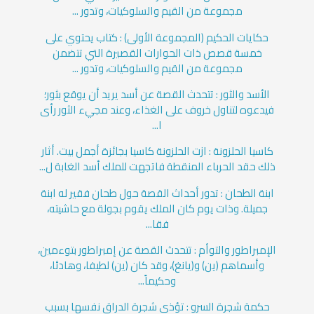
مجموعة من القيم والسلوكيات، وتدور ...
حكايات الحكيم (المجموعة الأولى) : كتاب يحتوي على
خمسة قصص ذات الحوارات القصيرة التي تتضمن
مجموعة من القيم والسلوكيات، وتدور ...
الأسد والثور : تتحدث القصة عن أسد يريد أن يوقع بثور؛
فيدعوه لتناول خروف على الغذاء، وعند مجيء الثور رأى
ا...
كاسيا الحلزونة : ازت الحلزونة كاسيا بجائزة أجمل بيت. أثار
ذلك حقد الحرباء المنقطة فاتجهت للملك أسد الغابة ل...
ابنة الطحان : تدور أحداث القصة حول طحان فقير له ابنة
جميلة. وذات يوم كان الملك يقوم بجولة مع حاشيته،
فقا...
الإمبراطور والتوأم : تتحدث القصة عن إمبراطور بتوءمين،
وأسماهم (ين) و(يانغ)، وقد كان (ين) لطيفا، وهادئا،
وحكيماً...
حكمة شجرة السرو : تؤذي شجرة الدراق نفسها بسبب