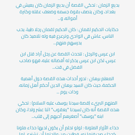
بديع الزمان : تحكي القصة أن بديع الزمان كان يعيش في
بغداد، وكان يتصف بقوة جسمه وضعف عقله وكثرة
أمواله، و...
حكايات الحكيم لقمان : كان الحكيم لقمان رجلا طيبا، يحب
الناس، عاش في الوادي وترعرع فيه وله تلاميذ كان
يدرسهم منهم...
ابن عرس والرجل : تتحدث القصة عن رجل أراد قتل ابن
عرس، لكن ابن عرس يذكر له أفضاله عليه، فهو صاحب
الفضل في قت...
المعلم برهان : تدور أحداث هذه القصة حول أهمية
الحكمة، حيث كان السيد برهان الدين أحكم أهل زمانه،
وذات يوم ...
المتهم البريء (قصة سيدنا يوسف عليه السلام) : تحكي
هذه القصة أنه كان لسيدنا "يعقوب" اثنا عشر ولدا، وكان
ابنه "يوسف" أصغرهم أحبهم إلى قلب...
حذاء الأزرار الملونة : لولو تحلم أن يكون لديها حذاء ملونا
كحذاء صديقتها نور، فطلبت من والدتها أن تشتري لها