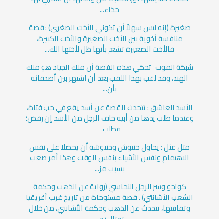
حذاء...
صغيرة (إنه ليس سهلاً أن تكوني الأخت الصغرى) : قصة
منافسة أخوية بين الأخت الصغيرة والأخت الكبيرة،
فالأخت الصغيرة تشعر بأنها ظل لأختها الك...
شبكة الموت : تحكي هذه القصة أن ملك الجياد هو ملك
الهند، وقد لقب بهذا اللقب بعد أن اشتهر بين أصدقائه
بأن...
الأسد العاشق : تتحدث القصة عن أسد يقع في حب فتاة،
وعندما طلب يدها من أبيه خاف الرجل من الأسد إن رفض؛
فطلب...
مثل مثل : يحاول حنتوش وحنتوشة أن يحصلا على نفس
الاهتمام ونفس الأشياء بنفس الوقت وهذا أمر صعب
بسبب مز...
كواجو وسر الرجل النحاسي (رواية عن الذهب وحكمة
الشعب الأشانتي) : قصة مستوحاة من تاريخ غرب أفريقيا
وثقافتها، تتحدث عن الذهب وحكمة الأشانتي، من خلال
تمثال نح...