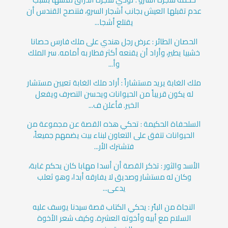
عدم تقبلها العيش بجانب أشجار السرو، فتنصح القندس أن
يقتلع أشجا...
الحصان الطائر : عرض رجل هندي على ملك فارس حصانا
خشبيا يطير، وأراد أن يقنعه أكثر فطار به أمامه. سر الملك
وأ...
ملك الغابة يريد مستشاراً : أراد ملك الغابة تعيين مستشار
له يكون قريباً من الحيوانات ويحسن التصرف ويفعل
الخير. فأعلن ف...
السلحفاة الحكيمة : تحكي هذه القصة عن مجموعة من
الحيوانات تتفق على التعاون لبناء بيت يضمهم جميعاً،
فتشترك الأر...
الأسد والثور : تذكر القصة أن أسدا مهابا كان يحكم غابة،
وكان له مستشار وصديق لا يفارقه أبدا، وهو ثعلب
يدعى...
النجاة من البئر : يحكي الكتاب قصة سيدنا يوسف عليه
السلام مع أبيه وأخوته العشرة. وكيف شعر الأخوة