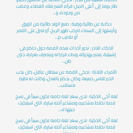
طار يوما إلى أعلى الجبل؛ فرآه النسر ملك الفضاء، وغضب
من وجوده، و...
حكاية عن طائرة ورقية : صنع الولد طائرة من الورق
وأرسلها إلى السماء لتركب ظهر الريح، أو لتنزل على القمر
أو تقترب م...
الذكاء النادر : تدور أحداث هذه القصة حول حاكم في
إشبيلية، يتميز بهدوئه، وبطء قراراته ويتصرف بغرابة، حتى
ظن...
الأمراء الثلاثة : تحكي القصة عن سلطان عاقل، كان يحب
الخير للناس جميعا، وكان يحكم بالعدل، وكانت له نظرة
مستقب...
لغة أخي الذكية : لدى سعد لغة خاصة تكون سبباً في نسج
قصة تختلط مشاعره ومشاعر أخته سارة، التي استنكرت
حينها ك...
لغة أخي الذكية : لدى سعد لغة خاصة تكون سبباً في نسج
قصة تختلط مشاعره ومشاعر أخته سارة، التي استنكرت