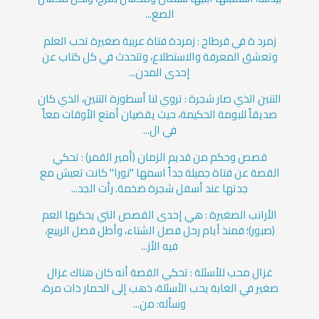
الصغ...
زمرد ة في قرطاج : زمردة فتاة عربية صغيرة تحب العلم
وتعشق المعرفة والاستطلاع، وتتحدث في كل كتاب عن
إحدى المدن...
التنين الذي صار شجرة : تروي لنا أسطورة التنين، الذي كان
صديقاً للبومة الحكيمة، حيث يقضيان أمتع الأوقات معاً
في ال...
قصص وحكم من قديم الزمان (أمير القمر) : تحكي
القصة عن فتاة جميلة جداً اسمها "نورا" كانت تعيش مع
جدتها عند أسفل شجرة ضخمة. رأت الجد...
الأرانب الصغيرة : هي إحدى القصص التي يحكيها العم
(صبور)؛ فمنذ أيام رحل فصل الشتاء، وأطل فصل الربيع،
فيه الأز...
غزال محب للأسئلة : تحكي القصة أنه كان هناك غزال
صغير في الغابة يحب الأسئلة، ذهب إلى الحمار ذات مرة،
وسأله: من...