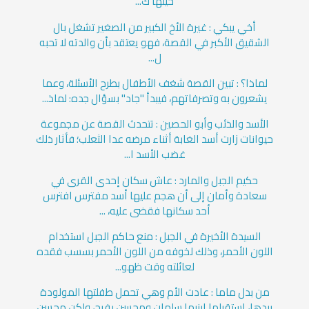
حينها ك...
أخي يبكي : غيرة الأخ الكبير من الصغير تشغل بال
الشقيق الأكبر في القصة، فهو يعتقد بأن والدته لا تحبه
ل...
لماذا؟ : تبين القصة شغف الأطفال بطرح الأسئلة، وعما
يشعرون به وتصرفاتهم، فيبدأ "جاد" بسؤال جده: لماذ...
الأسد والذئب وأبو الحصين : تتحدث القصة عن مجموعة
حيوانات زارت أسد الغابة أثناء مرضه عدا الثعلب؛ فأثار ذلك
غضب الأسد ا...
حكيم الجبل والمارد : عاش سكان إحدى القرى في
سعادة وأمان إلى أن هجم عليها أسد مفترس افترس
أحد سكانها فقضى عليه، ...
السيدة الأخيرة في الجبل : منع حاكم الجبل استخدام
اللون الأحمر، وذلك لخوفه من اللون الأحمر بسسب فقده
لعائلته وقت ظهو...
من بدل ماما : عادت الأم وهي تحمل طفلتها المولودة
بيدها، استقبلها ابنيها سلمان ومحسن بفرح، ولكن محسن