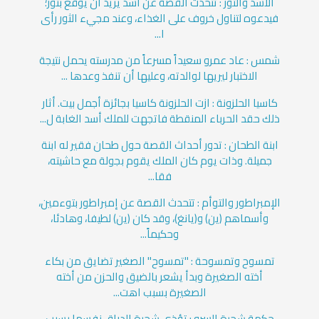
الأسد والثور : تتحدث القصة عن أسد يريد أن يوقع بثور؛
فيدعوه لتناول خروف على الغذاء، وعند مجيء الثور رأى
ا...
شمس : عاد عمرو سعيداً مسرعاً من مدرسته يحمل نتيجة
الاختبار ليريها لوالدته، وعليها أن تنفذ وعدها ...
كاسيا الحلزونة : ازت الحلزونة كاسيا بجائزة أجمل بيت. أثار
ذلك حقد الحرباء المنقطة فاتجهت للملك أسد الغابة ل...
ابنة الطحان : تدور أحداث القصة حول طحان فقير له ابنة
جميلة. وذات يوم كان الملك يقوم بجولة مع حاشيته،
فقا...
الإمبراطور والتوأم : تتحدث القصة عن إمبراطور بتوءمين،
وأسماهم (ين) و(يانغ)، وقد كان (ين) لطيفا، وهادئا،
وحكيماً...
تمسوح وتمسوحة : "تمسوح" الصغير تضايق من بكاء
أخته الصغيرة وبدأ يشعر بالضيق والحزن من أخته
الصغيرة بسبب اهت...
حكمة شجرة السرو : تؤذي شجرة الدراق نفسها بسبب