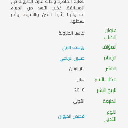
للغابة الماطرة ولذلك فازت الحلزونة في
المسابقة. غضب الأسد من الحرباء
لمحاولتها إثارة الفتن والتفرقة وأمر
بسجنها.
عنوان
كاسيا الحلزونة
الكتاب
المؤلف
يوسف البري
الرسام
حسين الرباعي
الناشر
دار البنان
مكان النشر
لبنان
تاريخ النشر
2018
الطبعة
الأولى
النوع
قصص الحيوان
الأدبي