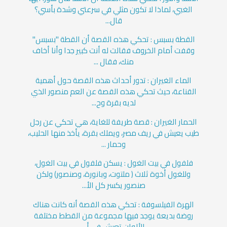
الغبي، لماذا لا تكون مثلي في سرعتي وشدة بأسي؟
قال...
القطة بسبس : تحكي هذه القصة أن القطة "بسبس"
وقفت أمام الخروف فقالت له أنت كبير جدا وأنا أخاف
منك، فقال ...
الماء الغيران : تدور أحداث هذه القصة حول أهمية
القناعة، حيث تحكي هذه القصة عن العم منصور الذي
لديه بقرة وح...
الحمار الغيران : قصة طريفة للغاية، هي تحكي عن رجل
طيب يعيش في ريف مصر، ويملك بقرة، يأخذ منها الحليب،
وحمار ...
فلفول في بيت الغول : يسكن فلفول في بيت الغول،
وللغول أخوة ثلاث ( ملتوت، وبانورة، وصنصور) ولكن
صنصور يكسر كل الأ...
الهرة الفيلسوفة : تحكي هذه القصة أنه كانت هناك
روضة بديعة يوجد فيها مجموعة من القطط مختلفة
الألوان تعيش في أ...