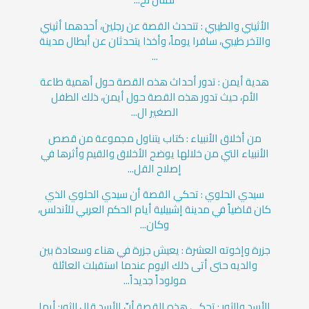
الأثيني والطيبي : تتحدث القصة عن رجلين، أحدهما أثيني
والآخر طيبي، سافرا يوماً، وأخذا يتحدثان عن أبطال مدينة
...
هدية أيمن : تدور أحداث هذه القصة حول أهمية طاعة
الأم، حيث تدور هذه القصة حول أيمن، ذلك الطفل
الصغير ال...
من أخلاق الأنبياء : كتاب يتناول مجموعة من قصص
الأنبياء التي من خلالها يوضح الأخلاق والقيم وأثرها في
إصلاح القل...
سيدي الحلوي : تحكي القصة أن سيدي الحلوي الذي
كان قاضياً في مدينة إشبيلية أيام الحكم العربي للأندلس،
وكان...
جزرة وإخوته العشرة : يعيش جزرة في هناء وسعادة بين
والديه حتى أتى ذلك اليوم عندما استقبلت العائلة
مولوداً جديداً...
الأسد والثور : تحكي هذه القصة أنّ الأسد قال للثور: أيها