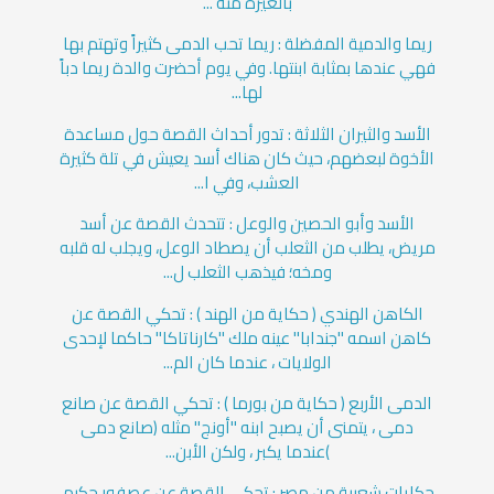
بالغيرة منه ...
ريما والدمية المفضلة : ريما تحب الدمى كثيراً وتهتم بها
فهي عندها بمثابة ابنتها. وفي يوم أحضرت والدة ريما دباً
لها...
الأسد والثيران الثلاثة : تدور أحداث القصة حول مساعدة
الأخوة لبعضهم، حيث كان هناك أسد يعيش في تلة كثيرة
العشب، وفي ا...
الأسد وأبو الحصين والوعل : تتحدث القصة عن أسد
مريض، يطلب من الثعلب أن يصطاد الوعل، ويجلب له قلبه
ومخه؛ فيذهب الثعلب ل...
الكاهن الهندي ( حكاية من الهند ) : تحكي القصة عن
كاهن اسمه "جندابا" عينه ملك "كارناتاكا" حاكما لإحدى
الولايات ، عندما كان الم...
الدمى الأربع ( حكاية من بورما ) : تحكي القصة عن صانع
دمى ، يتمنى أن يصبح ابنه "أونج" مثله (صانع دمى
)عندما يكبر ، ولكن الأبن...
حكايات شعبية من مصر : تحكي القصة عن عصفور حكيم،