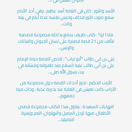
الأسد والثور : كان في الغابة أسد عظيم ، وفي أحد الأيام
سمع صوت الثور فخاف وحبس نفسه عدة أيام في بيته
والث...
ماذا لو؟ : كتاب ظريف يجمع بداخله مجموعة قصصية
تتألف من 21 قصة قصيرة على لسان الحيوان والنباتات
والإنس...
علي بن ابي طالب "أبو تراب" : تلخص القصة حياة الإمام
علي بن أبي طالب عليه السلام منذ طفولته وتنشئته في
بيت رسول الله صلى...
الأرنب الحكيم : تدور أحداث القصة حول مجموعة من
الأرانب كانت تعيش في الغابة عند بحيرة عذبة ، وذات مرة
جمعهم...
النهايات السعيدة : يتناول هذا الكتاب مجموعة قصص
الأطفال، منها: (رجل البرميل والبهلوان، النمر وزهرة
الفانيليا،...