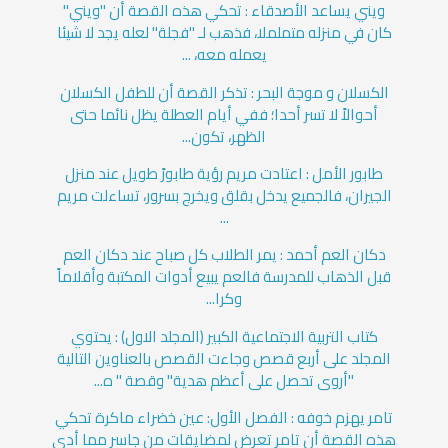
ويني يساعد الأصدقاء : تحكي هذه القصة أن "ويني"
كان في منزله متململا، فذهب لـ "فجلة" لعله يجد لا شيئا
يعمله معه، ...
الكسلان و موجة البحر : تذكر القصة أن للطفل الكسلان
أحوالاً لا تسر أحدا؛ ففي أيام العطلة يظل نائما حتى
الظهر، تكون...
طابور الأمل : اعتادت مريم رؤية طابورً طويل عند منزل
الجيران، فالجميع يدخل بقلق ويخرج بسرور، تساءلت مريم
...
دكان العم أحمد : يمر الطلاب كل صباح عند دكان العم
قبل الذهاب للمدرسة فالعم يبيع أدوات المكتبة وأقلاماً
وكرا...
كتاب التربية الاجتماعية الكبير (المجلد الاول) : يحتوي
المجلد على أربع قصص وجاءت القصص بالعناوين التالية
"أروى تحصل على أعظم هدية" وقصة " ه...
تامر يهزم خوفه : الفصل الأول: عين خضراء ماكرة تحكي
هذه القصة أن تامر تعرض لمضايقات من جاسر مما أدى