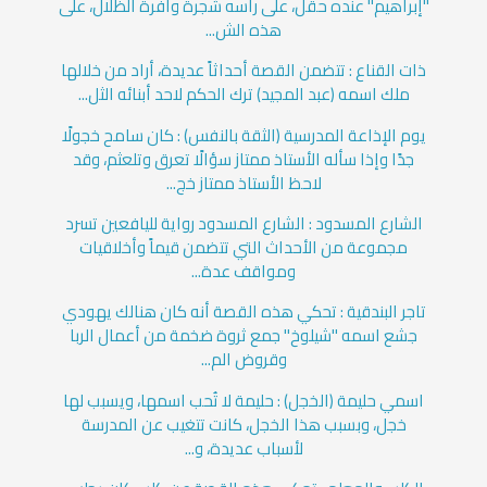
"إبراهيم" عنده حقل، على رأسه شجرة وافرة الظلال، على
هذه الش...
ذات القناع : تتضمن القصة أحداثاً عديدة، أراد من خلالها
ملك اسمه (عبد المجيد) ترك الحكم لاحد أبنائه الثل...
يوم الإذاعة المدرسية (الثقة بالنفس) : كان سامح خجولًا
جدًا وإذا سأله الأستاذ ممتاز سؤالًا تعرق وتلعثم، وقد
لاحظ الأستاذ ممتاز خج...
الشارع المسدود : الشارع المسدود رواية لليافعين تسرد
مجموعة من الأحداث التي تتضمن قيماً وأخلاقيات
ومواقف عدة...
تاجر البندقية : تحكي هذه القصة أنه كان هنالك يهودي
جشع اسمه "شيلوخ" جمع ثروة ضخمة من أعمال الربا
وقروض الم...
اسمي حليمة (الخجل) : حليمة لا تُحب اسمها، ويسبب لها
خجل، وبسبب هذا الخجل، كانت تتغيب عن المدرسة
لأسباب عديدة، و...