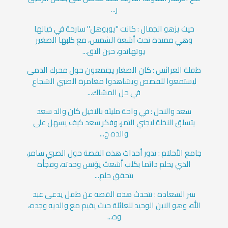
ر...
حيث يزهو الجمال : كانت "يوبوهل" سارحة في خيالها
وهي ممتدة تحت أشعة الشمس، مع كلبها الصغير
يوتهاندو، حين التق...
طفلة العرائس : كان الصغار يجتمعون حول محرك الدمى
ليستمعوا للقصص ويشاهدوا مغامرة الصبي الشجاع
في حل المشاك...
سعد والنخل : في واحة مليئة بالنخيل كان والد سعد
يتسلق النخلة ليجني التمر، وفكر سعد كيف يسهل على
والده ج...
جامع الأحلام : تدور أحداث هذه القصة حول الصبي سامر،
الذي يحلم دائما بكلب أشعث يؤنس وحدته، وفجأة
يتحقق حلم...
سر السعادة : تتحدث هذه القصة عن طفل يدعى عبد
الله، وهو الابن الوحيد للعائلة حيث يقيم مع والديه وجده،
وه...