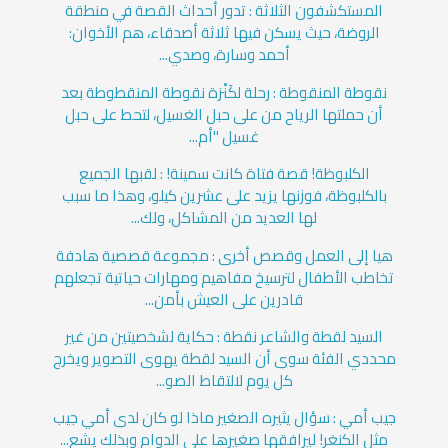
المستكشفون الثلاثة : تدور أحداث القصة في منطقة
الروضة، حيث يسكن فيها ثلاثة أصدقاء، هم الأخوان:
أحمد وسارة، وصدي...
نقوطة المنقوطة : رحلة لكَنْزة نقوطة المنقطوطة بعد
أن حملتها الرياح من على حبل الغسيل، لتحط على حبل
غسيل "أم...
الكلبوظة! قصة فتاة كانت سمينة! : لقبها الجميع
بالكلبوظة، فوزنها يزيد على عشرين كيلو، وهذا ما سبب
لها العديد من المشاكل، ولك...
هيا إلى العمل وقصص أخرى : مجموعة قصصية هادفة
تخاطب الأطفال لترسيخ مفاهيم ومهارات حياتية تجعلهم
قادرين على العيش بأمن...
السيد لقطة والشاعر نقطة : حكاية لشخصيتين من غير
محددي الفئة سوى أن السيد لقطة يهوى التصوير ويخرج
كل يوم لالتقاط الصو...
جيب أمي : سؤال يثيره الصغير ماذا لو كان لدى أمي جيب
مثل الكنغر! ليرافقها صغيرها على الدوام وبذلك يشع...