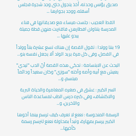
صديق يؤنس وحدته، أخذ يتجول حتى وجد شجرة فجلس
أسفله، ووجد بجوارها ...
القط العجيب : جلست ميساء مع صديقاتها في فناء
المدرسة يتناولن افطارهن، فاقتربت منهن قطة جميلة
يبدو عليها ...
19 بنتا وولدا : تقول القصة إن هناك تسع عشرة بنتاً وولداً
في الفصل، وفى كل مرة يريد الولد ألا يجعل نفسه بنو...
البحث عن الابتسامة : تحكي هذه القصة أنّ الدب "تيدي"
يعيش مع أبيه وأمه وأخته "سوزي" وكان سعيداً ودائماً
مبتسم، و...
السر الكبير : عشق في صغره المغامرة والحياة البرية
والاكتشاف، وفي كبره درس الطب لمساعدة الناس
والآخرين، و...
الرسمة المنحوسة : نعنع لا تعرف كيف ترسم بينما أخوها
الكبير يرسم بمهارة، وتبدأ بمحاولة نعنع لترسم رسمة
كأخيها...