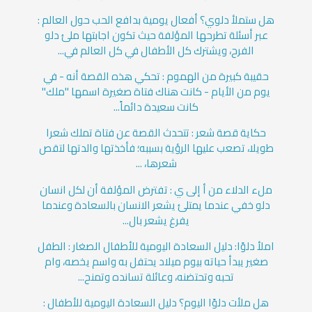
هل ستملأ دلوي؟ أفعال يومية بدافع الحب حول العالم :
عبر أسئلة تطرحها المؤلفة حيث تكون اجابتها ملئ دلو
الفرح، ويشترك كل الأطفال في كل العالم في...
حقيبة كبيرة من الهموم : تحكي هذه القصة أنه - في
يوم من الأيام - كانت هناك فتاة صغيرة اسمها "ملك"
كانت سعيدة دائماً...
حكاية قصة شعر : تتحدث القصة عن فتاة تملك شعرا
طويلا، تصعب عليها الرؤية بسببه؛ فأخذتها والدتها لتقص
شعرها، ...
ملء الدلاء من أ إلى ي : تفترض المؤلفة أن لكل انسان
دلو خفي عندما يمتلئ يشعر الانسان بالسعادة وعندما
يفرغ يشعر بال...
املأ دلوًا: دليل السعادة اليومية للأطفال الصغار : الطفل
صغير يبدأ حياته بيوم ميلاد يحتفل به واسم يخصه، وام
تحبه وتحتضنه، وعائلة تسانده وتمنح...
هل ملأت دلوًا اليوم؟ دليل السعادة اليومية للأطفال :