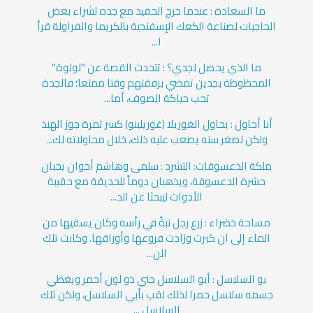
ما السعادة : عندما خرج الحفيد مع جده لشراء بعض
الحاجيات لصناعة الكعك الإسفنجية بالكريما والفراولة قرأ
ا...
ما الذي يحصل لجدي؟ : تتحدث القصة عن "لولوة"
المحظوظة بجدين تمضي برفقتهم وقتا ممتعا؛ فالجدة
تحب حياكة الصوف، أما...
أنا أحاول : يحاول الغوريلا (غوريلينو) كسر ثمرة جوز الهند
ولكن لصغر سنه يصعب عليه ذلك، خلال محاولاته لك...
ملكة الدعسوقات: التشرد : سلمى وهاشم أخوان يحبان
حشرة الدعسوقة، ويذهبان دوماً للحديقة مع حقيبة
الأدوات ليبحثا عن الد...
مساحة خضراء : زرع رجل نبةً في رأسه وكان يسقيها من
الماء إلى ان كبرت وزادت فروعها وأوراقها. وكانت تلك
الن...
بو السلاسل : أبو السلاسل جني ذو لون أحمر ويغطي
جسمه سلاسل حمرا لذلك لقب بأبي السلاسل، ولكن تلك
السلاسل ...