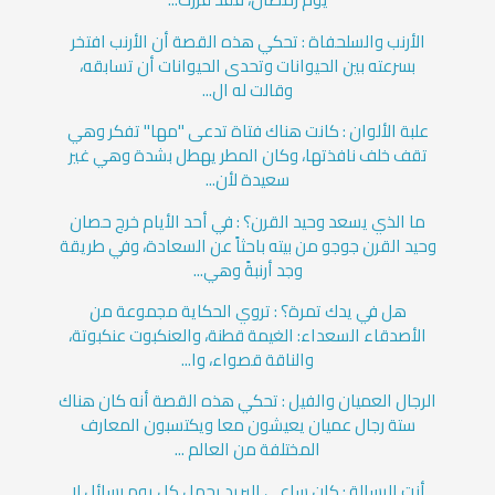
الأرنب والسلحفاة : تحكي هذه القصة أن الأرنب افتخر
بسرعته بين الحيوانات وتحدى الحيوانات أن تسابقه،
وقالت له ال...
علبة الألوان : كانت هناك فتاة تدعى "مها" تفكر وهي
تقف خلف نافذتها، وكان المطر يهطل بشدة وهي غير
سعيدة لأن...
ما الذي يسعد وحيد القرن؟ : في أحد الأيام خرج حصان
وحيد القرن جوجو من بيته باحثاً عن السعادة، وفي طريقة
وجد أرنبةً وهي...
هل في يدك تمرة؟ : تروي الحكاية مجموعة من
الأصدقاء السعداء: الغيمة قطنة، والعنكبوت عنكبوتة،
والناقة قصواء، وا...
الرجال العميان والفيل : تحكي هذه القصة أنه كان هناك
ستة رجال عميان يعيشون معا ويكتسبون المعارف
المختلفة من العالم ...
أنت الرسالة : كان ساعي البريد يحمل كل يوم رسائل لا