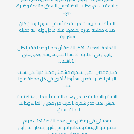
والباعة بسلام، وكانت البضائع في السوق متنوعة وكثيرة،
وبع...
المرآة السحرية : تذكر القصة أنه في قديم الزمان كان
هناك مملكة كبيرة يحكمها ملك عادل، وله ابنة جميلة
ومغرورة...
القداحة العجيبة : تذكر القصة أن جنديا وحيدا فقيرا كان
يتجول في الطريق قاصدا المدينة، يسير وهو يغني
الأناشيد ...
حكاية غصن : نمى لشجرة مشمش غصناً طيباً لكن بسبب
الرياح انكسر الغصن ليبدأ رحلةً أخرى في كل محطة منها
عم...
النملة والحمامة : تحكي هذه القصة أنه كان هناك نملة
تعيش تحت جذع شجرة بالقرب من مجرى الماء، وكانت
النملة صديق...
يومياتي في رمضان : في هذه القصة تكتب مريم
مذكراتها اليومية ومغامراتها في شهر رمضان من أول
يوم رمضان، فقد قررت...