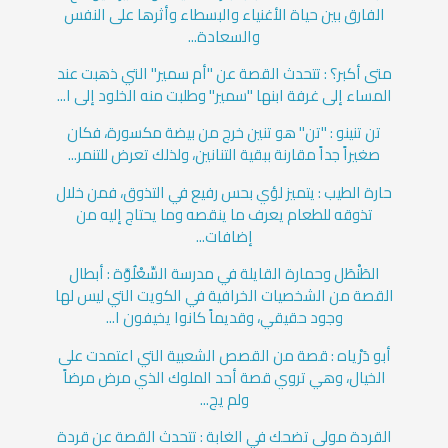
الفارق بين حياة الأغنياء والبسطاء وأثرها على النفس
والسعادة...
متى أكبر؟ : تتحدث القصة عن "أم سمير" التي ذهبت عند
المساء إلى غرفة ابنها "سمير" وطلبت منه الخلود إلى ا...
تن تنينو : "تن" هو تنين خرج من بيضة مكسورة، فكان
صغيراً جداً مقارنة ببقية التنانين، ولذلك تعرض للتنمر...
حارة الطيب : يتميز لؤي بحس رفيع في التذوق، فمن خلال
تذوقه للطعام يعرف ما ينقصه وما يحتاج إليه من
إضافات...
الطَنْطَل وحمارة القايلة في مدرسة السِّعْلُوَّة : أبطال
القصة من الشخصيات الخرافية في الكويت التي ليس لها
وجود حقيقي، وقديماً كانوا يخيفون ا...
أبو دَرْياه : قصة من القصص الشعبية التي اعتمدت على
الخيال، وهي تروي قصة أحد الملوك الذي مرض مرضاً
ولم يج...
القردة مولى تضحك في الغابة : تتحدث القصة عن قردة