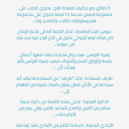
5 دقائق مع حكايات مملكة الثلج : يحتوي الكتاب على
مجموعة قصص عددها 12 قصة تحتوي على مجموعة
قيم وسلوكيات كالحب والتقدير، وجا...
عروس البحر الصغيرة : تذكر القصة أنه في قديم الزمان
كان هناك قصر أرجواني جميل في قاع البحر، فيه ست بنات
من عروسا...
زهرة اللوتس : هبت رياح شديدة حملت معها أغصان
يابسة وأوراق الشجر وأشواك، شعرت زهرة اللوتس بألم
فبدأت تأن ...
طريف السعادة : بَحَثَ "طريف" عن السعادة فاعتقد أنه
سيجدها في الأكل، فظل يتناول كميات كبيرة من الطعام
إلى ...
الدائرة العجيبة : تحكي هذه القصة عن دائرة عجيبة
تسافر بين القرى والمدن لتساعد الناس، وفي يوم من
الأيام دخلت ...
الأيادي الرحيمة : تحيط بنا الكثير من الأيادي تمتد إلينا منذ