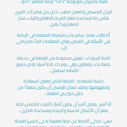
مليئة بالخيزران مع زوجته "داندا" وابنه الصغير "دانو...
الرجل المسكين والعمل الطيب : دخل رجل فقير أحد القرى
بلباس رثة فساعده صغار القرية بالطعام والثياب، شكر
الصغار وبدأ بالبح...
أنا طالب مميز : سامر يحب مشاركة المعلمة في الإجابة
على الأسئلة في الفصل، ولكن المعلمة دائماً تختار رامي
لل...
القط السوداء : تعيش مجموعة من القطط في حديقة
جميلة بحب وتعاون، وفي يوم جاء قط أسود رفض جميع
القطط استقبال...
حاسة السعادة : القصة تلخص معنى السعادة
ومفهومها، وكيف يمكن للإنسان أن يكون سعيدًا من
خلال حوار بين الطفلة...
أنا أمير : يتمنى أمير أن يكون أميرًا كأمراء القصص، لكنه
يعلم أن الأعمال الحسنة والجيدة ومساعدة الآخري...
دبس : تحكي القصة عن عنزة صغيرة تدعى (دبس) متبدلة