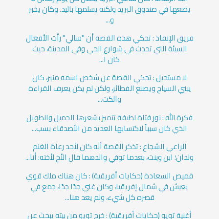
يضعها في صندوق البريد ولكنه يسلمها باليد. وكان يخبر
و...
فريق الإنقاذ : تحكي هذه القصة أن "سالي" رأت الأفعال
السيئة التي تحدث في شوارع الحي وفي المدينة، حيث
كان ا...
لا مستحيل : تحكي القصة عن شخص اسمه منير، كان
يبني السياج ويصنع الفطائر، ولكن لم يكن يعرف القراءة
والكت...
فكرة الله : نور فتاة لطيفة تتميز بشعرها الجميل والطويل
الذي كان سبباً لاكتسابها العديد من الأصدقاء بسب...
الراعي الشجاع : تذكر القصة أنه كان لأحد رعاة الغنم
ولدان؛ ابن وبنت، بعدما توفي والدهما قال الأخ لأخته: أنا...
قميص السعادة (حكايات أفريقية) : كان هناك ملك قوي
يعيش في شمال إفريقيا، وكان غني جدًا جدًا، جمع في
قصره كل شيء، ولم يعد هنا...
أغنية تويو (حكايات أفريقية) : خرج تويو من بيته يبحث عن