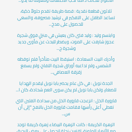
الأطوار؛ فكانت دائما تحب الاكتشاف ومعرفة ما يدو...
ثلاثون قطعة نقدية : قصة طريفة تقدم حلولاً ذكية،
تساعد الطفل على التفكير في ترشيد مصروفه، والسعي
للحصول على مدخ...
وابتسم وليد : وليد فتى كان يعيش في منزلٍ فوق شجرة
عجوز شارفت على الموت. ويضطر للبحث عن مأوى جديد
وشجرة ج...
وأدرك البيت السعادة : استيقظ البيت متأخراً فلم توقظه
الشمس، ولم تداعبه أوراق شجرة التفاح، ولم يسمع
زقزقة العصافي...
الجدة نويل : في كل عام يحضر بابا نويل ليقدم الهدايا
للصغار، ولكن بابا نويل لم يكن سوى العم شحادة، كان ا...
قارورة الخل : انزعجت قارورة الخل من سدادة الفلين التي
تغطي أعلى رأسها فقامت قارورة الخل بالنفخ "إلى أن
س...
الزهرة الكريمة : كانت الزهرة البيضاء زهرة كريمة توجد
مع الأزهار الملونة، اقتربت نحلة لتحصل على بعض الرحيق