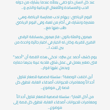
عند كل انسان دلو خفي يملأه عندما يشارك من حوله
الحب والمساندة والأفعال الإيجابية والخير، و...
اليوم الرياضي : ريهام تحب ممارسة الرياضة، وهي
متميزة وتشارك في أكثر من لعبة، وفى اليوم الرياضي
طلب منها مع...
ميمون والمئة بالون : فاز ميمون بمسابقة الرقص
النقري للقرية، وكان له الخيار في اختيار جائزة واحدة من
بين ثلاث، ا...
يوم كشف أحمد عن سرّه : تحكي هذه القصة أن "أحمد"
فتى صغير يعمل في عمل شاق، فلديه عربة يجرها حماره
ويحمل عليها قوار...
أين اختفت الوصفة؟ : سلسلة قصصية للصغار تتناول
أحداثاً ومغامرات للحيوانات أصدقاء الغابة، تتطرق كل
قصة إلى موضوع...
من أكل الثمار؟ : سلسلة قصصية للصغار تتناول أحداثاً
ومغامرات للحيوانات أصدقاء الغابة، تتطرق كل قصة إلى
موضوع...