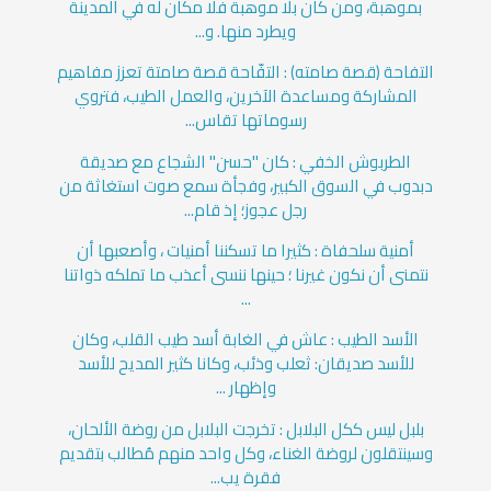
بموهبة، ومن كان بلا موهبة فلا مكان له في المدينة
ويطرد منها. و...
التفاحة (قصة صامته) : التفّاحة قصة صامتة تعزز مفاهيم
المشاركة ومساعدة الآخرين، والعمل الطيب، فتروي
رسوماتها تقاس...
الطربوش الخفي : كان "حسن" الشجاع مع صديقة
دبدوب في السوق الكبير، وفجأة سمع صوت استغاثة من
رجل عجوز؛ إذ قام...
أمنية سلحفاة : كثيرا ما تسكننا أمنيات ، وأصعبها أن
نتمنى أن نكون غيرنا ؛ حينها ننسى أعذب ما تملكه ذواتنا
...
الأسد الطيب : عاش في الغابة أسد طيب القلب، وكان
للأسد صديقان: ثعلب وذئب، وكانا كثير المديح للأسد
وإظهار ...
بلبل ليس ككل البلابل : تخرجت البلابل من روضة الألحان،
وسينتقلون لروضة الغناء، وكل واحد منهم مُطالب بتقديم
فقرة يب...