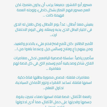
مسرور أبو القشور : جميعنا يرغب أن يكون متميزا، لكن
العم مسرور فهم التميّز بشكل خاطئ، وزوجته العمة
فهيمة كانت ...
يعيش معنا أبطال : غداً يوم الأبطال، وكل طفل له الحق
في اختيار البطل الذي يحبه ويمثله. وفي اليوم الاحتفال
ارت...
الأمير الظالم : كان لأميرٍ قصرٌ فخم مليء بالخدم والعبيد،
ومن بينهم راعٍ وفلاح وسائس خيل. وعندما بلغوا من ا...
سأصير رياضياً : سلسلة قصصية لليافعين تحكي مغامرات
الفتى شاكر وصديقيه أمير وسمير التي في كل قصة لهم
مغامرة ...
مغامرات فلفلة : قصص مصورة بطلتها فتاة ذكية
اسمها فلفلة، تساعد الفقراء وتزور الأماكن السياحية،
تحاول التعلم...
رافعة الأثقال : قصة فتاة اسمها صفاء تميزت بقوة
جسمها وقدرتها على حمل الأثقال، مما أدى لدخولها