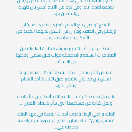
الكلب والمعلم : تحكي هذه القصة عن كلب كان يجلس
لوحده لعدة أيام. وفي يوم من الأيام أحس بأن ظهره
يؤلمه من فر...
انقطع تواصلي مع العالم : فكري وفخري صديقان
وزميلان في الصف، وجاران في السكن لديهما العديد من
الأفكار والمغامرات، يس...
القط هرهور : أحداث غير متوقعة قادت لسلسلة من
المغامرات الشيقة والمضحكة حوّلت قلق سلمى وخجلها
من التحدث ...
قصاص الأثر : تحكي هذه القصة أنه كان هناك غولة
تعيش بين مدينتين وتقطع طرق التجار وتأخذ الغنائم
وتأكل لحو...
قلب من ماء : حكاية عن قلب فتاة كأنه النهر يملأ بالماء
ويقل كناية عن مشاعرها التي تتأثر بابتعاد الآخرين ...
الملك وراعي الإوز : وقعت أحداث القصة في عهد الملك
"مكسيميليان"، ملك بافاريا، الذي عُرف بعدله وتواضعه
وحرصه على...