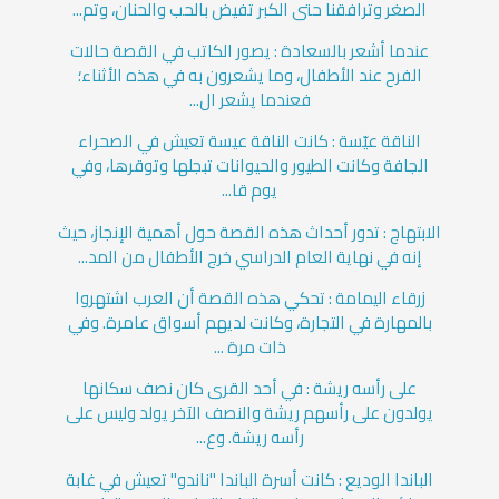
الصغر وترافقنا حتى الكبر تفيض بالحب والحنان، وتم...
عندما أشعر بالسعادة : يصور الكاتب في القصة حالات
الفرح عند الأطفال، وما يشعرون به في هذه الأثناء؛
فعندما يشعر ال...
الناقة عيّسة : كانت الناقة عيسة تعيش في الصحراء
الجافة وكانت الطيور والحيوانات تبجلها وتوقرها، وفي
يوم قا...
الابتهاج : تدور أحداث هذه القصة حول أهمية الإنجاز، حيث
إنه في نهاية العام الدراسي خرج الأطفال من المد...
زرقاء اليمامة : تحكي هذه القصة أن العرب اشتهروا
بالمهارة في التجارة، وكانت لديهم أسواق عامرة. وفي
ذات مرة ...
على رأسه ريشة : في أحد القرى كان نصف سكانها
يولدون على رأسهم ريشة والنصف الآخر يولد وليس على
رأسه ريشة. وع...
الباندا الوديع : كانت أسرة الباندا "ناندو" تعيش في غابة