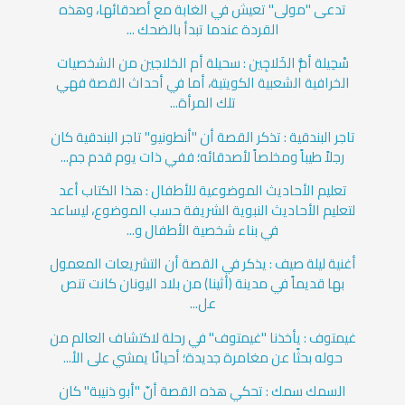
تدعى "مولى" تعيش في الغابة مع أصدقائها، وهذه
القردة عندما تبدأ بالضحك ...
سْحِيلة أمُّ الخَلاجِين : سحيلة أم الخلاجين من الشخصيات
الخرافية الشعبية الكويتية، أما في أحداث القصة فهي
تلك المرأة...
تاجر البندقية : تذكر القصة أن "أنطونيو" تاجر البندقية كان
رجلاً طيباً ومخلصاً لأصدقائه؛ ففي ذات يوم قدم جم...
تعليم الأحاديث الموضوعية للأطفال : هذا الكتاب أعد
لتعليم الأحاديث النبوية الشريفة حسب الموضوع، ليساعد
في بناء شخصية الأطفال و...
أغنية ليلة صيف : يذكر في القصة أن التشريعات المعمول
بها قديماً في مدينة (أثينا) من بلاد اليونان كانت تنص
عل...
غيمتوف : يأخذنا "غيمتوف" في رحلة لاكتشاف العالم من
حوله بحثًا عن مغامرة جديدة؛ أحيانًا يمشي على الأ...
السمك سمك : تحكي هذه القصة أنّ "أبو ذنيبة" كان