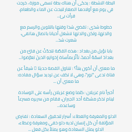
البطة النشطة : يحكى أن هناك بطة تسمى موزة ، خرجت
في يوم مع أولادها الصغار لتبحث عن الماء والطعام،
فرأت بئ...
خطوط شذى : تقضي شذا وقتها بالتلوين والرسم مع
والدتها، ولكن والدتها تنشغل أحيانا باتصال هاتفي،
شعرت شذ...
بابا نؤيل من بغداد : هذه القصّة تتحدّثُ عن فتىً من
بغدادَ اسمُهُ أحمدُ، تأثَّرَ بمأساة إخوانِهِ الذينَ تعرَّضوا...
ما معنى أن أكون بنتاً؟ : تتناول القصة حديثا ً شيقاً عن
فتاة تدعى "نور"، وهي لا تكف عن ترديد سؤال مفاده:
ما معنى أن ...
أخيراً نام غزيلان : كلما وضع غزيلان رأسه على الوسادة
لينام تذكر مشكلة أحد الجيران، فقام من سريره مسرعاً
وساعده...
الدلو والمغرفة والغطاء: أسرار لتحقيق السعادة : تفترض
المؤلفة أن كل إنسان لديه دلو خفي ومغرفة وغطاء،
الدلو يمثل السعادة وهو يمتلأ بكل فعل ...