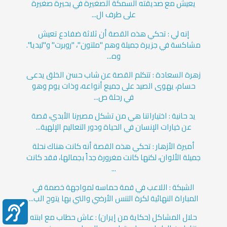
يعيش مع صديقته السمكة الصغيرة في بحيرة صغيرة
على طرف ال...
إنه لي : تحكي هذه القصة أن ثلاثة ضفادع تعيش
مشاكسة في جزيرة جميلة وهم "ملتون"، "روبرت" و"ليديا".
وه...
زهرة السعادة : تتكلم القصة عن شاب حسن الخلق يدعى
حسام، يهوى الصيد على جميع أنواعه، وذات يوم وهو
في رحلة ص...
يد حانية : اختياراتنا هي من تشكل مصيرنا الأبدي، قصة
عن خيارات الإنسان في الحياة ودور التعاليم الإلهية...
أميرة الأزهار : تحكي هذه القصة أنه كانت هناك نحلة
جميلة الألوان، لكنها كانت مغرورة جداً بجمالها، فقد كانت
...
الشبكة : اللاعب في قمة حماسه لمواجهة خصمة في
المباراة النهائية لكرة التنس الأرضي والتي بها يتوج الب...
حلال المشاكل (حكاية من إيران) : عاش حطاب مع ابنته