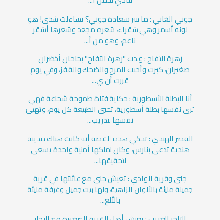
لنادي لحمل ا...
جوني الغاني : ما سر سعادة جوني؟ تساءلت شذى! هو
لونه أسمر وهي شقراء، شعره مجعد وشعرها أشقر
ناعم، وهو من أ...
زهرة التفاح : ولدت "زهرة التفاح" بجاحان أخضران
صغيران، كبرت وأحبت المرح والضحك والقفز، وفي يوم
قررت أن ي...
أنا البطلة الأسطورية : حكاية فتاة طموحة شجاعة فهي
ترى نفسها بطلة أسطورية، تحيي الطبيعة كل يوم، وتهيئ
نفسها بتدريب...
القصر الهندي : تحكي هذه القصة أنه كانت هناك مدينة
هندية تدعى بنارس، وكان لملكها أمنية واحدة يسعى
لتحقيقها...
جنى وقرية الوادي : تعيش جنى مع عائلتها في قرية
جميلة مليئة بالألوان الزاهية، ولها بيت جميل وغرفة مليئة
بالألع...
التاجر الغريب : يعيش أهل القرية الصغيرة مع التجار