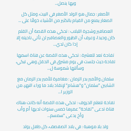
وبها ينصل...
الأصغر : جمال هو الولد الأصغر في البيت، ومثل كل
الصغار يمنع من القيام بالكثير من الأشياء خوفًا على ...
العصافير وشجرة اللبلاب : تحكي هذه القصة أن القلم
كان وحيدا، وعرف أن الطيور والعصافير لن تأتي ناحيته إلا
إذا كان لدي...
تفاحة تعد للعشرة : تحكي هذه القصة عن فتاة اسمها
تفاحة حيث جلست في يوم مشرق في الحقل وهي تبكي،
وسألتها شموسة ل...
سلمان والأمير بدر الزمان : مغامرة للأمير بدر الزمان مع
الشابين "سلمان" و"هشام" لإنقاذ بلاد ما وراء النهر، من
الوزير ا...
تفاحة تتعلم الحروف : تحكي هذه القصة أنه كانت هناك
فتاة تدعى "تفاحة" عمرها خمس سنوات لديها أم وأب
وأخ يدعى "سمسم...
ولد بلا موهبة : في بلاد الصفصف، كل طفل يولد