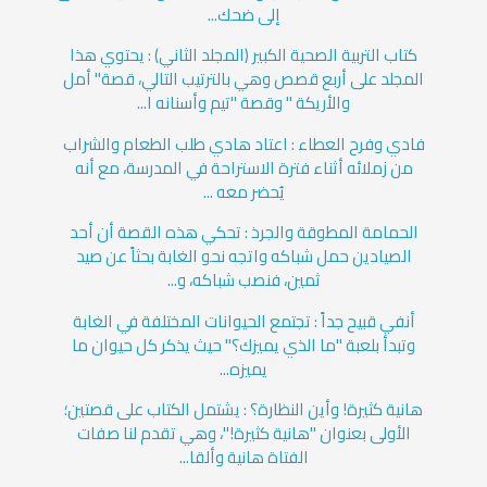
إلى ضحك...
كتاب التربية الصحية الكبير (المجلد الثاني) : يحتوي هذا
المجلد على أربع قصص وهي بالترتيب التالي، قصة" أمل
والأريكة " وقصة "تيم وأسنانه ا...
فادي وفرح العطاء : اعتاد هادي طلب الطعام والشراب
من زملائه أثناء فترة الاستراحة في المدرسة، مع أنه
يُحضر معه ...
الحمامة المطوقة والجرذ : تحكي هذه القصة أن أحد
الصيادين حمل شباكه واتجه نحو الغابة بحثاً عن صيد
ثمين، فنصب شباكه، و...
أنفي قبيح جداً : تجتمع الحيوانات المختلفة في الغابة
وتبدأ بلعبة "ما الذي يميزك؟" حيث يذكر كل حيوان ما
يميزه...
هانية كثيرة! وأين النظارة؟ : يشتمل الكتاب على قصتين؛
الأولى بعنوان "هانية كثيرة!"، وهي تقدم لنا صفات
الفتاة هانية وألقا...