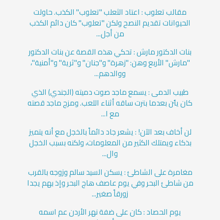
مقالب تعلوب : اعتاد الثعلب "تعلوب" الكذب. حاولت
الحيوانات تقديم النصح ولكن "تعلوب" كان دائم الكذب
من أجل...
بنات الدكتور مارش : تحكي هذه القصة عن بنات الدكتور
"مارش" الأربع وهن: "زهرة" و"جنان" و"ثرية" و"أمنية"،
ووالدهم...
طبيب الدمى : يسمع ماجد صوت دميته (الجندي) الذي
كان يئن بعدما بترت ساقه أثناء اللعب. ومزج ماجد قصته
مع ا...
لن أخاف بعد الآن! : يشعر جاد دائماً بالخجل مع أنه يتميز
بذكاء ويمتلك الكثير من المعلومات، ولكنه بسبب الخجل
وال...
مغامرة على الشاطئ : يسكن السيد سالم وزوجه بالقرب
من شاطئ البحر وفي يوم عاصف هاج البحر وإذ بهم يجدا
زورقاً صغير...
يوم الحصاد : كان على ضفة نهر الأردن عم اسمه