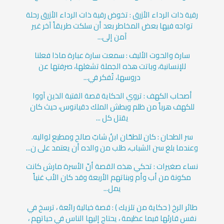
رقية ذات الرداء الأزرق : تخوض رقية ذات الرداء الأزرق رحلة
تواجه فيها بعض المخاطر بعد أن سلكت طريقاً آخر غير
آمن إلى...
سارة والحوت الأليف : سمعت سارة عبارة ماذا فعلنا
للإنسانية، وباتت هذه الجملة تشغلها، صرفتها عن
دروسها، تُفكر في...
أصحاب الكهف : تروي الحكاية قصة الفتية الذين آووا
للكهف هرباً من ظلم وبطش الملك دقيانوس، حيث كان
يقتل كل ...
سر الطحان : كان للطحّان ابنٌ شابّ صالح ومطيع لواليه.
وعندما بلغ سن الشباب، طلب من والده أن يعتمد على ن...
نساء صغيرات : تحكي هذه القصة أنّ الأسرة مارش كانت
مكونة من أب وأم وبناتهم الأربعة وقد كان الأب غنياً
يمل...
طائر الرخ ( حكاية من تلزيك ) : قصة خيالية رائعة ، ترسخ في
نفس قارئها قيما عظيمة ، يحتاج إليها الناس في حياتهم ،