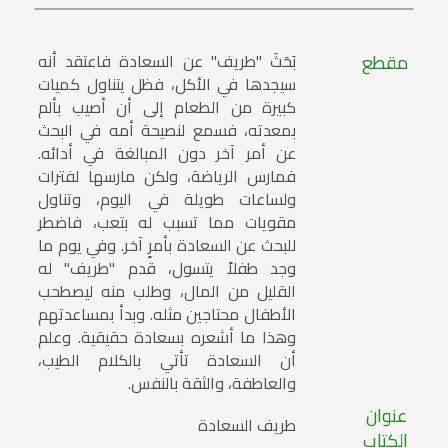
مقطع
بَحَثَ "طريف" عن السعادة فاعتقد أنه
سيجدها في الأكل، فظل يتناول كميات
كبيرة من الطعام إلى أن أصيب بألم
بمعدته، فسمع لنصيحة أمه في البحث
عن أمر آخر دون المبالغة في أدائه.
فمارس الرياضة، ولكن مارسها لفترات
ولساعات طويلة في اليوم، وتناول
مقويات مما تسبب له بتعب، فاضطر
للبحث عن السعادة بأمرٍ آخر. وفي يوم ما
وجد طفلاً يتسول، قدم "طريف" له
القليل من المال، وطلب منه ليصطحب
الأطفال محتاجين مثله. وبدأ بمساعدتهم
وهذا ما أشعره بسعادة حقيقية. وعلم
أن السعادة تأتي بالكلام الطيب،
والعاطفة، والثقة بالنفس.
عنوان
طريف السعادة
الكتاب