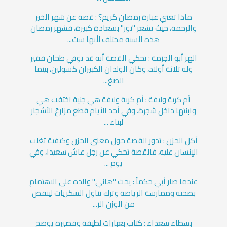
ماذا تعني عبارة رمضان كريم؟ : قصة عن شهر الخير
والرحمة، حيث تشعر "نور" بسعادة كبيرة، فشهر رمضان
هذه السنة مختلف لأنها ست...
الهر أبو الجزمة : تحكي القصة أنه قد توفي طحان فقير
وله ثلاثة أولاد، وكان الولدان الكبيران كسولين، بينما
الصغ...
أم كربة وليفة : أم كربة وليفة هي جنية اختفت هي
وابنتها داخل شجرة. وفي أحد الأيام قطع مزارعٌ الأشجار
لبناء ...
آكل الحزن : تدور القصة حول معنى الحزن وكيفية تغلب
الإنسان عليه، فالقصة تحكي عن رجل عاش سعيدا، وفي
يوم ...
عندما صار أبي حكماً : يحث "هاني" والده على الاهتمام
بصحته وممارسة الرياضة وترك تناول السكريات لينقص
من الوزن الز...
بسطاء سعداء : كتاب بعبارات لطيفة وقصيرة يوضح