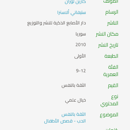
المؤلف
كارين لوران
الرسام
ستيفاني ألاسترا
الناشر
دار الأصابع الذكية للنشر والتوزيع
مكان النشر
سوريا
تاريخ النشر
2010
الطبعة
الأولى
الفئة
9-12
العمرية
القيم
الثقة بالنفس
نوع
خيال علمي
المحتوي
الموضوع
الثقة بالنفس
الحب - قصص الأطفال