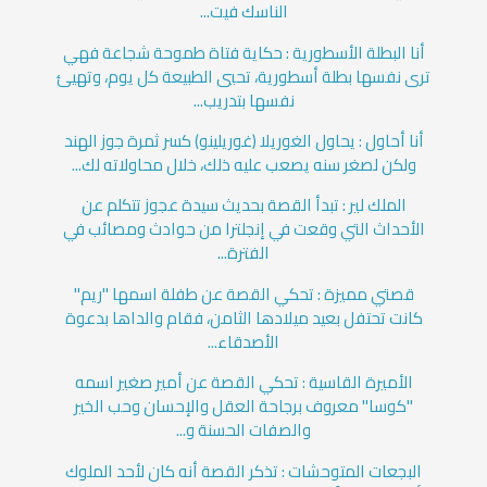
الناسك فيت...
أنا البطلة الأسطورية : حكاية فتاة طموحة شجاعة فهي
ترى نفسها بطلة أسطورية، تحيي الطبيعة كل يوم، وتهيئ
نفسها بتدريب...
أنا أحاول : يحاول الغوريلا (غوريلينو) كسر ثمرة جوز الهند
ولكن لصغر سنه يصعب عليه ذلك، خلال محاولاته لك...
الملك لير : تبدأ القصة بحديث سيدة عجوز تتكلم عن
الأحداث التي وقعت في إنجلترا من حوادث ومصائب في
الفترة...
قصتي مميزة : تحكي القصة عن طفلة اسمها "ريم"
كانت تحتفل بعيد ميلادها الثامن، فقام والداها بدعوة
الأصدقاء...
الأميرة القاسية : تحكي القصة عن أمير صغير اسمه
"كوسا" معروف برجاحة العقل والإحسان وحب الخير
والصفات الحسنة و...
البجعات المتوحشات : تذكر القصة أنه كان لأحد الملوك