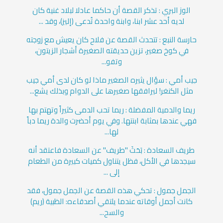
الوز البري : تذكر القصة أن حاكما عادلا لبلاد غنية كان
لديه أحد عشر ابنا، وابنة واحدة تُدعى (إليز)، وقد ...
حارسة النبع : تتحدث القصة عن فلاح كان يعيش مع زوجته
في كوخ صغير، تزين حديقته الصغيرة أشجار الزيتون،
وتفو...
جيب أمي : سؤال يثيره الصغير ماذا لو كان لدى أمي جيب
مثل الكنغر! ليرافقها صغيرها على الدوام وبذلك يشع...
ريما والدمية المفضلة : ريما تحب الدمى كثيراً وتهتم بها
فهي عندها بمثابة ابنتها. وفي يوم أحضرت والدة ريما دباً
لها...
طريف السعادة : بَحَثَ "طريف" عن السعادة فاعتقد أنه
سيجدها في الأكل، فظل يتناول كميات كبيرة من الطعام
إلى ...
الجمل جمول : تحكي هذه القصة عن الجمل جمول، فقد
كانت أجمل أوقاته عندما يلتقي أصدقاءه: الظبية (ريم)
والسح...