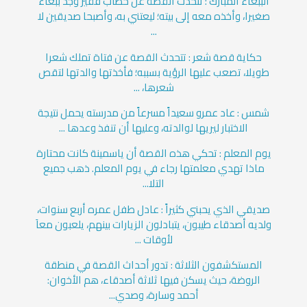
الببغاء المبارك : تتحدث القصة عن حطاب فقير وجد ببغاء
صغيرا، وأخذه معه إلى بيته؛ ليعتني به، وأصبحا صديقين لا
...
حكاية قصة شعر : تتحدث القصة عن فتاة تملك شعرا
طويلا، تصعب عليها الرؤية بسببه؛ فأخذتها والدتها لتقص
شعرها، ...
شمس : عاد عمرو سعيداً مسرعاً من مدرسته يحمل نتيجة
الاختبار ليريها لوالدته، وعليها أن تنفذ وعدها ...
يوم المعلم : تحكي هذه القصة أن ياسمينة كانت محتارة
ماذا تهدي معلمتها رجاء في يوم المعلم. ذهب جميع
التلا...
صديقي الذي يحبني كثيراً : عادل طفل عمره أربع سنوات،
ولديه أصدقاء طيبون، يتبادلون الزيارات بينهم، يلعبون معاَ
لأوقات ...
المستكشفون الثلاثة : تدور أحداث القصة في منطقة
الروضة، حيث يسكن فيها ثلاثة أصدقاء، هم الأخوان:
أحمد وسارة، وصدي...