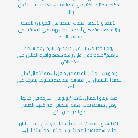
بذكاء ويمتلك الكثير من المعلومات، ولكنه بسبب الخجل
وال...
الأمجد والأسعد : تتحدث القصة عن الأخوين (الأمجد)
و(الأسعد)، وقد كان أبوهما يجلسهما على التعاقب في
مجلس الحك...
يوم الحصاد : كان على ضفة نهر الأردن عم اسمه
"إبراهيم" عنده حقل، على رأسه شجرة وافرة الظلال، على
هذه الش...
ولد وبنت : تحكي القصة عن طفل اسمه "كمال" كان
سعيدا بالانتقال إلى المدينة الجديدة؛ فسوف يتعرف على
أصد...
حيث يزهو الجمال : كانت "يوبوهل" سارحة في خيالها
وهي ممتدة تحت أشعة الشمس، مع كلبها الصغير
يوتهاندو، حين التق...
ذات القناع : تتضمن القصة أحداثاً عديدة، أراد من خلالها
ملك اسمه (عبد المجيد) ترك الحكم لاحد أبنائه الثل...