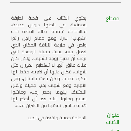
مقطع
يحتوي الكتاب على قصة لطيفة
وممتعة، في باطنها دروس عديدة،
فـالدجاجة "جميلة" بطلة القصة تحب
"شهاب" سراً، وهو حمام زاجل رائع!
ولكن في مزرعة الأناقة المكان الذي
تعمل فيه، ليست جميلة الوحيدة التي
ترغب أن تصبح زوجة لشهاب، ولكن كان
هناك عائق أنها لا تستطيع الطيران مثل
شهاب، فكان عليها أن تغريه، فخطر لها
فكرة عجيبة، ولكن باءت بالفشل، وفي
النهاية وقع شهاب بحب جميلة وتقّبلَ
الاختلاف بينهما بصدر رحب، وعاشوا
بسلام وجابوا البلاد بعد أن أحضر لها
هدية جناحين تمكنها من الطيران معه.
عنوان
الدجاجة جميلة واقعة في الحب
الكتاب