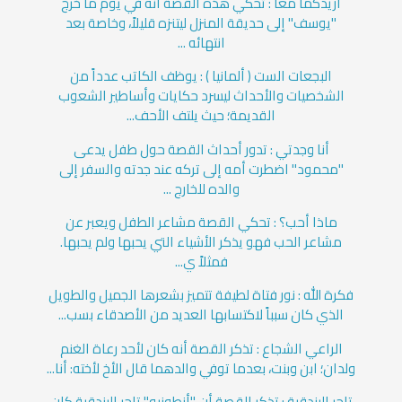
أريدكما معا : تحكي هذه القصة أنه في يوم ما خرج
"يوسف" إلى حديقة المنزل ليتنزه قليلاً، وخاصة بعد
انتهائه ...
البجعات الست ( ألمانيا ) : يوظف الكاتب عدداً من
الشخصيات والأحداث ليسرد حكايات وأساطير الشعوب
القديمة؛ حيث يلتف الأحف...
أنا وجدتي : تدور أحداث القصة حول طفل يدعى
"محمود" اضطرت أمه إلى تركه عند جدته والسفر إلى
والده للخارج ...
ماذا أحب؟ : تحكي القصة مشاعر الطفل ويعبر عن
مشاعر الحب فهو يذكر الأشياء التي يحبها ولم يحبها.
فمثلاً ي...
فكرة الله : نور فتاة لطيفة تتميز بشعرها الجميل والطويل
الذي كان سبباً لاكتسابها العديد من الأصدقاء بسب...
الراعي الشجاع : تذكر القصة أنه كان لأحد رعاة الغنم
ولدان؛ ابن وبنت، بعدما توفي والدهما قال الأخ لأخته: أنا...
تاجر البندقية : تذكر القصة أن "أنطونيو" تاجر البندقية كان