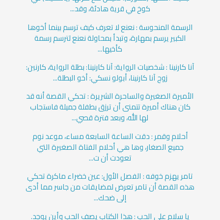
كوخ في قرية هادئة، وقد...
الرسمة المنحوسة : نعنع لا تعرف كيف ترسم بينما أخوها
الكبير يرسم بمهارة، وتبدأ بمحاولة نعنع لترسم رسمة
كأخيها...
آنا كارنينا : شخصيات الرواية: آنا كارنينا: بطلة الرواية، كارنين:
زوج آنا كارنينا، أبولو نسكي: أخو البطلة...
الأميرة الصغيرة والساحرة الشريرة : تحكي القصة أنه قد
كان هناك أميرة تتمنى أن ترزق بطفلة جميلة فاستجاب
لها الله، وبعد فترة قصي...
أحلام وقمر : دقت الساعة السابعة مساء، موعد نوم
جميع الصغار، وها هي أحلام الفتاة الصغيرة التي
تعودت أن ت...
تامر يهزم خوفه : الفصل الأول: عين خضراء ماكرة تحكي
هذه القصة أن تامر تعرض لمضايقات من جاسر مما أدى
إلى ضحك...
يا سلام على الحب : هذا الكتاب يصف الحب وأين يوجد.