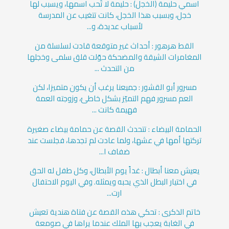
اسمي حليمة (الخجل) : حليمة لا تُحب اسمها، ويسبب لها
خجل، وبسبب هذا الخجل، كانت تتغيب عن المدرسة
لأسباب عديدة، و...
القط هرهور : أحداث غير متوقعة قادت لسلسلة من
المغامرات الشيقة والمضحكة حوّلت قلق سلمى وخجلها
من التحدث ...
مسرور أبو القشور : جميعنا يرغب أن يكون متميزا، لكن
العم مسرور فهم التميّز بشكل خاطئ، وزوجته العمة
فهيمة كانت ...
الحمامة البيضاء : تتحدث القصة عن حمامة بيضاء صغيرة
تركتها أمها في عشها، ولما عادت لم تجدها، فجلست عند
ضفاف ا...
يعيش معنا أبطال : غداً يوم الأبطال، وكل طفل له الحق
في اختيار البطل الذي يحبه ويمثله. وفي اليوم الاحتفال
ارت...
خاتم الذكرى : تحكي هذه القصة عن فتاة هندية تعيش
في الغابة يعجب بها الملك عندما يراها في صومعة