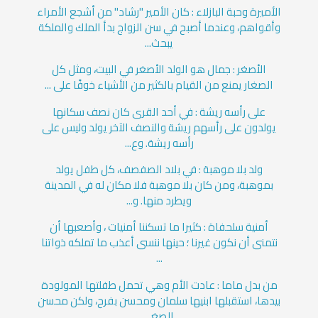
الأميرة وحبة البازلاء : كان الأمير "رشاد" من أشجع الأمراء
وأقواهم، وعندما أصبح في سن الزواج بدأ الملك والملكة
يبحث...
الأصغر : جمال هو الولد الأصغر في البيت، ومثل كل
الصغار يمنع من القيام بالكثير من الأشياء خوفًا على ...
على رأسه ريشة : في أحد القرى كان نصف سكانها
يولدون على رأسهم ريشة والنصف الآخر يولد وليس على
رأسه ريشة. وع...
ولد بلا موهبة : في بلاد الصفصف، كل طفل يولد
بموهبة، ومن كان بلا موهبة فلا مكان له في المدينة
ويطرد منها. و...
أمنية سلحفاة : كثيرا ما تسكننا أمنيات ، وأصعبها أن
نتمنى أن نكون غيرنا ؛ حينها ننسى أعذب ما تملكه ذواتنا
...
من بدل ماما : عادت الأم وهي تحمل طفلتها المولودة
بيدها، استقبلها ابنيها سلمان ومحسن بفرح، ولكن محسن
الصغ...