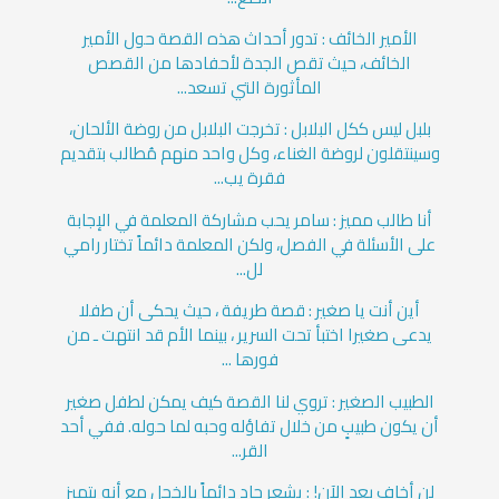
الأمير الخائف : تدور أحداث هذه القصة حول الأمير
الخائف، حيث تقص الجدة لأحفادها من القصص
المأثورة التي تسعد...
بلبل ليس ككل البلابل : تخرجت البلابل من روضة الألحان،
وسينتقلون لروضة الغناء، وكل واحد منهم مُطالب بتقديم
فقرة يب...
أنا طالب مميز : سامر يحب مشاركة المعلمة في الإجابة
على الأسئلة في الفصل، ولكن المعلمة دائماً تختار رامي
لل...
أين أنت يا صغير : قصة طريفة ، حيث يحكى أن طفلا
يدعى صغيرا اختبأ تحت السرير ، بينما الأم قد انتهت ـ من
فورها ...
الطبيب الصغير : تروي لنا القصة كيف يمكن لطفل صغير
أن يكون طبيبٍ من خلال تفاؤله وحبه لما حوله. ففي أحد
القر...
لن أخاف بعد الآن! : يشعر جاد دائماً بالخجل مع أنه يتميز