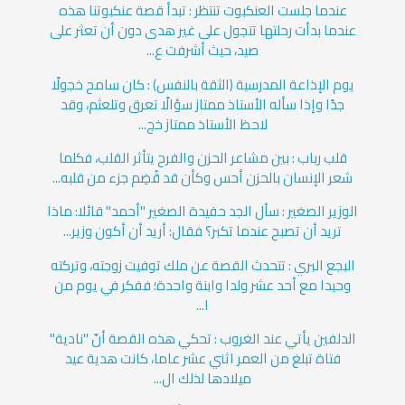
عندما جلست العنكبوت تنتظر : تبدأ قصة عنكبوتنا هذه
عندما بدأت رحلتها تتجول على غير هدى دون أن تعثر على
صيد، حيث أشرفت ع...
يوم الإذاعة المدرسية (الثقة بالنفس) : كان سامح خجولًا
جدًا وإذا سأله الأستاذ ممتاز سؤالًا تعرق وتلعثم، وقد
لاحظ الأستاذ ممتاز خج...
قلب رباب : بين مشاعر الحزن والفرح يتأثر القلب، فكلما
شعر الإنسان بالحزن أحس وكأن قد قُضِم جزء من قلبه...
الوزير الصغير : سأل الجد حفيدة الصغير "أحمد" قائلا: ماذا
تريد أن تصبح عندما تكبر؟ فقال: أريد أن أكون وزير...
البجع البري : تتحدث القصة عن ملك توفيت زوجته، وتركته
وحيدا مع أحد عشر ولدا وابنة واحدة؛ ففكر في يوم من
ا...
الدلفين يأتي عند الغروب : تحكي هذه القصة أنّ "نادية"
فتاة تبلغ من العمر اثني عشر عاما، كانت هدية عيد
ميلادها لذلك ال...