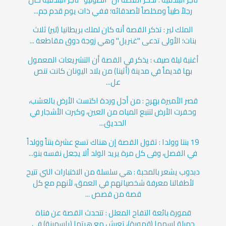
رجلاً طيباً ومخلصاً لأصدقائه؛ ففي ذات يوم قدم جم...
الملك لير : تذكر القصة أنه كان لملك بريطانيا (لير) ثلاث
بنات؛ الأولى تدعى "غنريل" وهي زوجة دوق مقاطعة ...
أغنية ليلة صيف : يذكر في القصة أن التشريعات المعمول
بها قديماً في مدينة (أثينا) من بلاد اليونان كانت تنص
عل...
قصر الأميرة بهرج : من أجل وردة اكتست الأرض بالعشب،
وحفرت الأرض لتنبع المياه من العين، وكبرت الأشجار في
الحديق...
19 بنتا وولدا : تقول القصة إن هناك تسع عشرة بنتاً وولداً
في الفصل، وفى كل مرة يريد الولد ألا يجعل نفسه بنو...
دبدوب يشعر بالمحبة : هي سلسلة من الاختبارات التي تتيح
لأطفالنا معرفة شخصياتهم في العمق، لأنهم مع كل
قصة من قصص ...
قمورة بائعة التفاح المعلل : تتحدث القصة عن فتاة
جميلة اسمها (قمورة)، تعيش مع هرتها (ياسمينة) في