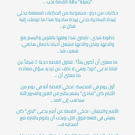
"جميلة" بطلة القصة تحب ...
حكايات من دراو : مجموعة من الحكايات الممتعة جدتي
زبيدة الساحرة جدتي زبيدة ساحرة! هذا ما توصلت إليه
فكل م...
خطوط شذى : تقضي شذا وقتها بالتلوين والرسم مع
والدتها، ولكن والدتها تنشغل أحيانا باتصال هاتفي،
شعرت شذ...
ما معنى أن أكون بنتاً؟ : تتناول القصة حديثا ً شيقاً عن
فتاة تدعى "نور"، وهي لا تكف عن ترديد سؤال مفاده:
ما معنى أن ...
أول يوم في المدرسة : تحكي القصة أنه في يوم من
الأيام كان "شادي" يشعر بكثير من الفرح والسرور لأنه
سيذهب إلى المد...
الأمير والجنيتان : تحكي القصة عن أمير يدعى "ليني" كان
يعيش في قلعة فوق التل، ويحب أن يقوم بالتنزه مع
أصحابه ف...