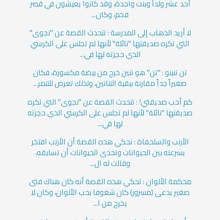
أحد عشر ولداً وبنت واحدة، وقد كانوا يعيشون في قصر
فخم، وكان...
لا أريد الذهاب إلى المدرسة : تتحدث القصة عن "نجوى"
التي تكره صديقتها "نائلة" لأنها لم تجلس على الكرسي
الذي حجزته لها في...
تن تنينو : "تن" هو تنين خرج من بيضة مكسورة، فكان
صغيراً جداً مقارنة ببقية التنانين، ولذلك تعرض للتنمر...
كم أحب صديقتي! : تتحدث القصة عن "نجوى" التي تكره
صديقتها "نائلة" لأنها لم تجلس على الكرسي الذي حجزته
لها في...
الأرنب والسلحفاة : تحكي هذه القصة أن الأرنب افتخر
بسرعته بين الحيوانات وتحدى الحيوانات أن تسابقه،
وقالت له ال...
محكمة الألوان : تحكي هذه القصة أنه كان هناك فتى
صغير يدعى (مسرور) كان شغوفا بحب الألوان، وكان لا
يخرج من ا...