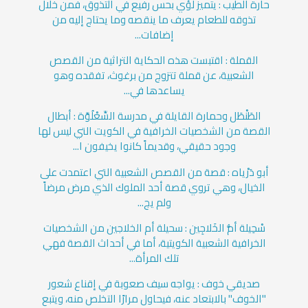
حارة الطيب : يتميز لؤي بحس رفيع في التذوق، فمن خلال
تذوقه للطعام يعرف ما ينقصه وما يحتاج إليه من
إضافات...
القملة : اقتبست هذه الحكاية التراثية من القصص
الشعبية، عن قملة تتزوج من برغوث، تفقده وهو
يساعدها في...
الطَنْطَل وحمارة القايلة في مدرسة السِّعْلُوَّة : أبطال
القصة من الشخصيات الخرافية في الكويت التي ليس لها
وجود حقيقي، وقديماً كانوا يخيفون ا...
أبو دَرْياه : قصة من القصص الشعبية التي اعتمدت على
الخيال، وهي تروي قصة أحد الملوك الذي مرض مرضاً
ولم يج...
سْحِيلة أمُّ الخَلاجِين : سحيلة أم الخلاجين من الشخصيات
الخرافية الشعبية الكويتية، أما في أحداث القصة فهي
تلك المرأة...
صديقي خوف : يواجه سيف صعوبة في إقناع شعور
"الخوف" بالابتعاد عنه، فيحاول مرارًا التخلص منه، ويتبع