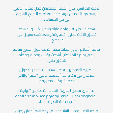
طفلة العرائس : كان الصغار يجتمعون حول محرك الدمى
ليستمعوا للقصص ويشاهدوا مغامرة الصبي الشجاع
في حل المشاك...
سعد والنخل : في واحة مليئة بالنخيل كان والد سعد
يتسلق النخلة ليجني التمر، وفكر سعد كيف يسهل على
والده ج...
جامع الأحلام : تدور أحداث هذه القصة حول الصبي سامر،
الذي يحلم دائما بكلب أشعث يؤنس وحدته، وفجأة
يتحقق حلم...
أسطورة العجوزين : تحكي هذه القصة عن عجوزين
يعيشان في بيت واحد، أحدهما يدعى "صفر" والآخر
"مدحت". وكان صفر يقو...
ما الذي يحصل لجدي؟ : تتحدث القصة عن "لولوة"
المحظوظة بجدين تمضي برفقتهم وقتا ممتعا؛ فالجدة
تحب حياكة الصوف، أما...
ملكة الدعسوقات: التشرد : سلمى وهاشم أخوان يحبان