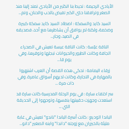
الأيادي الرحيمة : تحيط بنا الكثير من الأيادي تمتد إلينا منذ
الصغر وترافقنا حتى الكبر تفيض بالحب والحنان، وتم...
السيد كايد والسمكة : اصطاد السيد كايد سمكة كبيرة
وضخمة، ولكنة لم يوافق أن يشاطرها مع أحد، فصديقه
في الصيد، وجار...
الناقة عيّسة : كانت الناقة عيسة تعيش في الصحراء
الجافة وكانت الطيور والحيوانات تبجلها وتوقرها، وفي
يوم قا...
زرقاء اليمامة : تحكي هذه القصة أن العرب اشتهروا
بالمهارة في التجارة، وكانت لديهم أسواق عامرة. وفي
ذات مرة ...
سر اختفاء سارة : في يوم الرحلة المدرسية كانت سارة قد
استعدت وجهزت حقيبتها بنفسها، وتوجهوا إلى الحديقة
التي ...
الباندا الوديع : كانت أسرة الباندا "ناندو" تعيش في غابة
مليئة بالخيزران مع زوجته "داندا" وابنه الصغير "دانو...