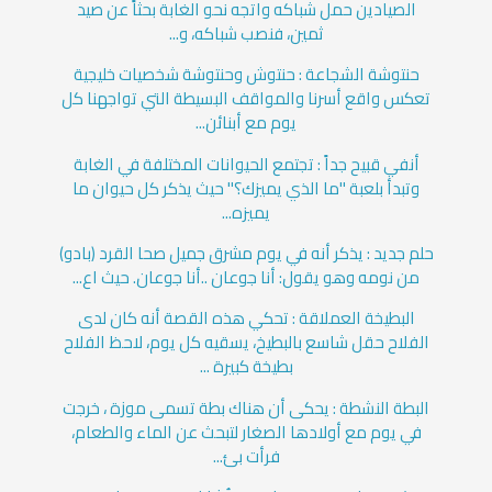
الصيادين حمل شباكه واتجه نحو الغابة بحثاً عن صيد
ثمين، فنصب شباكه، و...
حنتوشة الشجاعة : حنتوش وحنتوشة شخصيات خليجية
تعكس واقع أسرنا والمواقف البسيطة التي تواجهنا كل
يوم مع أبنائن...
أنفي قبيح جداً : تجتمع الحيوانات المختلفة في الغابة
وتبدأ بلعبة "ما الذي يميزك؟" حيث يذكر كل حيوان ما
يميزه...
حلم جديد : يذكر أنه في يوم مشرق جميل صحا القرد (بادو)
من نومه وهو يقول: أنا جوعان ..أنا جوعان. حيث اع...
البطيخة العملاقة : تحكي هذه القصة أنه كان لدى
الفلاح حقل شاسع بالبطيخ، يسقيه كل يوم، لاحظ الفلاح
بطيخة كبيرة ...
البطة النشطة : يحكى أن هناك بطة تسمى موزة ، خرجت
في يوم مع أولادها الصغار لتبحث عن الماء والطعام،
فرأت بئ...