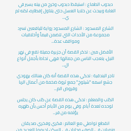
دبدوب الطماع : استيقظ دبدوب وخرج من بيته يسير في
الغابة ويبحث عن خلايا العسل حتى يتناول إفطاره، لكنه لم
ي...
الشارع المسدود : الشارع المسدود رواية لليافعين تسرد
مجموعة من الأحداث التي تتضمن قيماً وأخلاقيات
ومواقف عدة...
الأفضل مين : تذكر القصة أن جزيرة جميلة تقع في نهر
النيل، يتعجب الناس من جمالها؛ فهي تحاط بأجمل أنواع
ال...
تاجر البندقية : تحكي هذه القصة أنه كان هنالك يهودي
جشع اسمه "شيلوخ" جمع ثروة ضخمة من أعمال الربا
وقروض الم...
الكلب والمعلم : تحكي هذه القصة عن كلب كان يجلس
لوحده لعدة أيام. وفي يوم من الأيام أحس بأن ظهره
يؤلمه من فر...
انقطع تواصلي مع العالم : فكري وفخري صديقان
وزميلان في الصف، وجاران في السكن لديهما العديد من