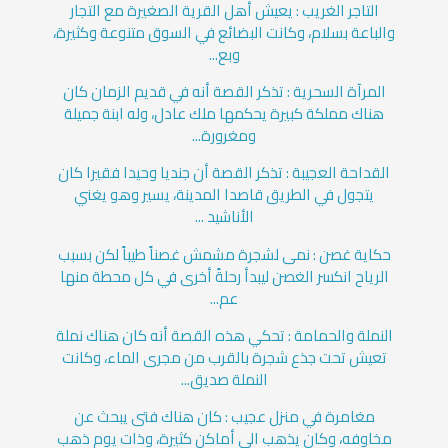
التاجر الغريب : يعيش أهل القرية الصغيرة مع التجار
والباعة بسلام، وكانت البضائع في السوق متنوعة وكثيرة،
وبع...
المرآة السحرية : تذكر القصة أنه في قديم الزمان كان
هناك مملكة كبيرة يحكمها ملك عادل، وله ابنة جميلة
ومغرورة...
القداحة العجيبة : تذكر القصة أن جنديا وحيدا فقيرا كان
يتجول في الطريق قاصدا المدينة، يسير وهو يغني
الأناشيد ...
حكاية غصن : نمى لشجرة مشمش غصناً طيباً لكن بسبب
الرياح انكسر الغصن ليبدأ رحلةً أخرى في كل محطة منها
عم...
النملة والحمامة : تحكي هذه القصة أنه كان هناك نملة
تعيش تحت جذع شجرة بالقرب من مجرى الماء، وكانت
النملة صديق...
مغامرة في منزل عجيب : كان هناك فتى يبحث عن
مخاوفه، وكان يذهب الى أماكن كثيرة، وذات يوم ذهب