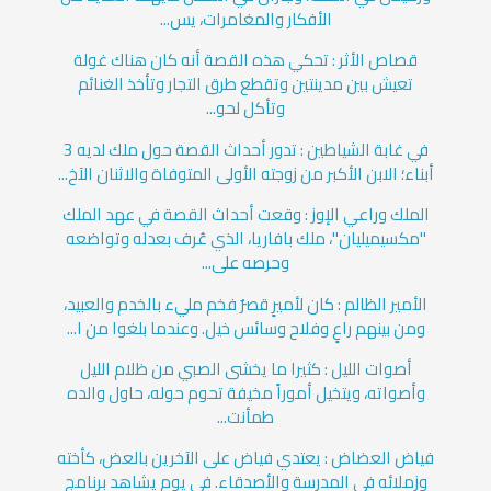
الأفكار والمغامرات، يس...
قصاص الأثر : تحكي هذه القصة أنه كان هناك غولة
تعيش بين مدينتين وتقطع طرق التجار وتأخذ الغنائم
وتأكل لحو...
في غابة الشياطين : تدور أحداث القصة حول ملك لديه 3
أبناء؛ الابن الأكبر من زوجته الأولى المتوفاة والاثنان الآخ...
الملك وراعي الإوز : وقعت أحداث القصة في عهد الملك
"مكسيميليان"، ملك بافاريا، الذي عُرف بعدله وتواضعه
وحرصه على...
الأمير الظالم : كان لأميرٍ قصرٌ فخم مليء بالخدم والعبيد،
ومن بينهم راعٍ وفلاح وسائس خيل. وعندما بلغوا من ا...
أصوات الليل : كثيرا ما يخشى الصبي من ظلام الليل
وأصواته، ويتخيل أموراً مخيفة تحوم حوله، حاول والده
طمأنت...
فياض العضاض : يعتدي فياض على الآخرين بالعض، كأخته
وزملائه في المدرسة والأصدقاء. في يوم يشاهد برنامج