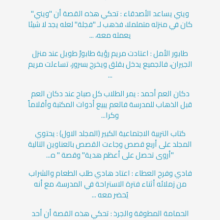
ويني يساعد الأصدقاء : تحكي هذه القصة أن "ويني"
كان في منزله متململا، فذهب لـ "فجلة" لعله يجد لا شيئا
يعمله معه، ...
طابور الأمل : اعتادت مريم رؤية طابورً طويل عند منزل
الجيران، فالجميع يدخل بقلق ويخرج بسرور، تساءلت مريم
...
دكان العم أحمد : يمر الطلاب كل صباح عند دكان العم
قبل الذهاب للمدرسة فالعم يبيع أدوات المكتبة وأقلاماً
وكرا...
كتاب التربية الاجتماعية الكبير (المجلد الاول) : يحتوي
المجلد على أربع قصص وجاءت القصص بالعناوين التالية
"أروى تحصل على أعظم هدية" وقصة " ه...
فادي وفرح العطاء : اعتاد هادي طلب الطعام والشراب
من زملائه أثناء فترة الاستراحة في المدرسة، مع أنه
يُحضر معه ...
الحمامة المطوقة والجرذ : تحكي هذه القصة أن أحد