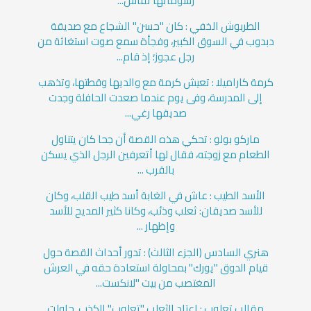
رسوماتها تقاس...
الطربوش الخفي : كان "حسن" الشجاع مع صديقة
دبدوب في السوق الكبير، وفجأة سمع صوت استغاثة من
رجل عجوز؛ إذ قام...
كرمة كاراميلا : تعيش كرمة مع والديها وقطتها، وتذهب
إلى المدرسة، وفى يوم عندما صعدت الحافلة وجدت
صديقها رغي...
ماركو بولو : تحكي هذه القصة أن جحا كان يتناول
الطعام مع زوجته، فقال لها أتعرفين الرجل الذي يسكن
بالقرب ...
الأسد الطيب : عاش في الغابة أسد طيب القلب، وكان
للأسد صديقان: ثعلب وذئب، وكانا كثير المديح للأسد
وإظهار ...
هنري السادس (الجزء الثالث) : تدور أحداث القصة حول
قيام الدوق "يورك" بمحاولة استعادة حقه في العرش
المغتصب من بيت "لانكست...
مقالب تعلوب : اعتاد الثعلب "تعلوب" الكذب. حاولت