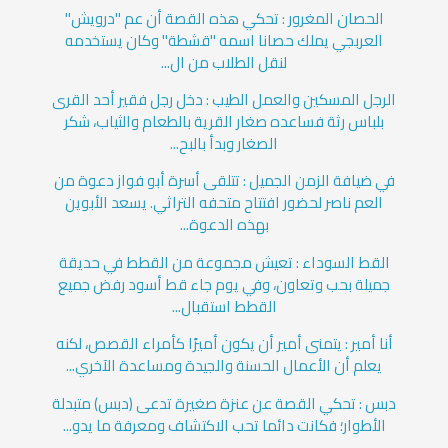
الحصان المغرور : تحكي هذه القصة أن عم "درويش"
العربجي يملك حصانا اسمه "قشطة" وكان يستخدمه
لنقل الطلاب من ال...
الرجل المسكين والعمل الطيب : دخل رجل فقير أحد القرى
بلباس رثة فساعده صغار القرية بالطعام والثياب، شكر
الصغار وبدأ بالبح...
في ضيافة الزمن الجميل : تتلقى أسرة أبو فواز دعوة من
العم ناصر لحضور افتتاح متحفه التراثي. يسعد الأبوين
بهذه الدعوة...
القط السوداء : تعيش مجموعة من القطط في حديقة
جميلة بحب وتعاون، وفي يوم جاء قط أسود رفض جميع
القطط استقبال...
أنا أمير : يتمنى أمير أن يكون أميرًا كأمراء القصص، لكنه
يعلم أن الأعمال الحسنة والجيدة ومساعدة الآخري...
دبس : تحكي القصة عن عنزة صغيرة تدعى (دبس) متبدلة
الأطوار؛ فكانت دائما تحب الاكتشاف ومعرفة ما يدو...