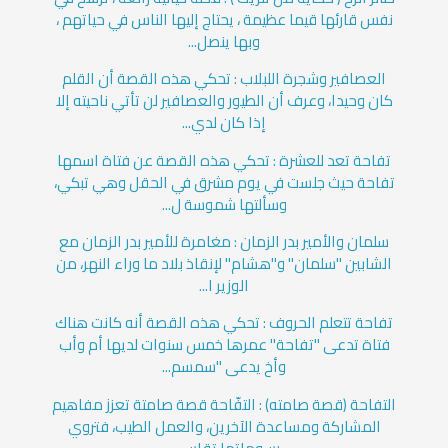
نفس قارئها قيما عظيمة ، يحتاج إليها الناس في حياتهم ،
وبها ينصل...
العصافير وشجرة اللبلاب : تحكي هذه القصة أن القلم
كان وحيدا، وعرف أن الطيور والعصافير لن تأتي ناحيته إلا
إذا كان لدي...
تفاحة تعد للعشرة : تحكي هذه القصة عن فتاة اسمها
تفاحة حيث جلست في يوم مشرق في الحقل وهي تبكي،
وسألتها شموسة ل...
سلمان والأمير بدر الزمان : مغامرة للأمير بدر الزمان مع
الشابين "سلمان" و"هشام" لإنقاذ بلاد ما وراء النهر، من
الوزير ا...
تفاحة تتعلم الحروف : تحكي هذه القصة أنه كانت هناك
فتاة تدعى "تفاحة" عمرها خمس سنوات لديها أم وأب
وأخ يدعى "سمسم...
التفاحة (قصة صامته) : التفّاحة قصة صامتة تعزز مفاهيم
المشاركة ومساعدة الآخرين، والعمل الطيب، فتروي