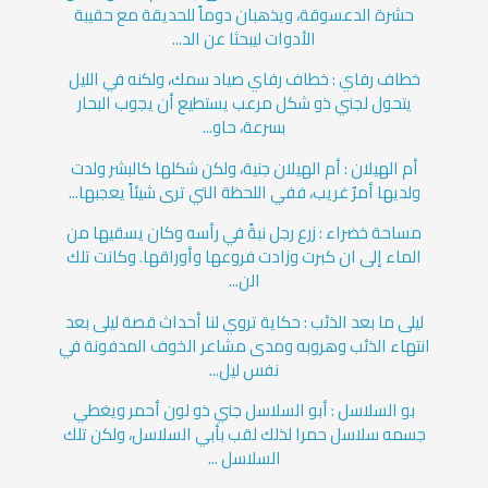
حشرة الدعسوقة، ويذهبان دوماً للحديقة مع حقيبة
الأدوات ليبحثا عن الد...
خطاف رفاي : خطاف رفاي صياد سمك، ولكنه في الليل
يتحول لجني ذو شكل مرعب يستطيع أن يجوب البحار
بسرعة، حاو...
أم الهيلان : أم الهيلان جنية، ولكن شكلها كالبشر ولدت
ولديها أمرٌ غريب، ففي اللحظة التي ترى شيئاً يعجبها...
مساحة خضراء : زرع رجل نبةً في رأسه وكان يسقيها من
الماء إلى ان كبرت وزادت فروعها وأوراقها. وكانت تلك
الن...
ليلى ما بعد الذئب : حكاية تروي لنا أحداث قصة ليلى بعد
انتهاء الذئب وهروبه ومدى مشاعر الخوف المدفونة في
نفس ليل...
بو السلاسل : أبو السلاسل جني ذو لون أحمر ويغطي
جسمه سلاسل حمرا لذلك لقب بأبي السلاسل، ولكن تلك
السلاسل ...