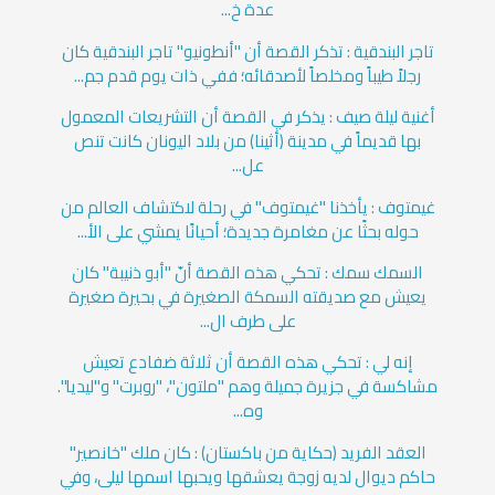
عدة خ...
تاجر البندقية : تذكر القصة أن "أنطونيو" تاجر البندقية كان
رجلاً طيباً ومخلصاً لأصدقائه؛ ففي ذات يوم قدم جم...
أغنية ليلة صيف : يذكر في القصة أن التشريعات المعمول
بها قديماً في مدينة (أثينا) من بلاد اليونان كانت تنص
عل...
غيمتوف : يأخذنا "غيمتوف" في رحلة لاكتشاف العالم من
حوله بحثًا عن مغامرة جديدة؛ أحيانًا يمشي على الأ...
السمك سمك : تحكي هذه القصة أنّ "أبو ذنيبة" كان
يعيش مع صديقته السمكة الصغيرة في بحيرة صغيرة
على طرف ال...
إنه لي : تحكي هذه القصة أن ثلاثة ضفادع تعيش
مشاكسة في جزيرة جميلة وهم "ملتون"، "روبرت" و"ليديا".
وه...
العقد الفريد (حكاية من باكستان) : كان ملك "خانصير"
حاكم ديوال لديه زوجة يعشقها ويحبها اسمها ليلى، وفي