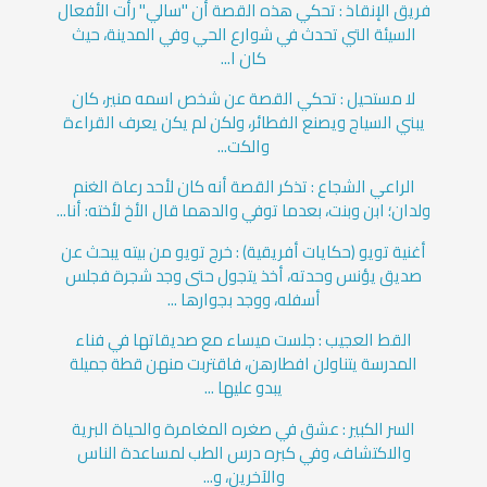
فريق الإنقاذ : تحكي هذه القصة أن "سالي" رأت الأفعال
السيئة التي تحدث في شوارع الحي وفي المدينة، حيث
كان ا...
لا مستحيل : تحكي القصة عن شخص اسمه منير، كان
يبني السياج ويصنع الفطائر، ولكن لم يكن يعرف القراءة
والكت...
الراعي الشجاع : تذكر القصة أنه كان لأحد رعاة الغنم
ولدان؛ ابن وبنت، بعدما توفي والدهما قال الأخ لأخته: أنا...
أغنية تويو (حكايات أفريقية) : خرج تويو من بيته يبحث عن
صديق يؤنس وحدته، أخذ يتجول حتى وجد شجرة فجلس
أسفله، ووجد بجوارها ...
القط العجيب : جلست ميساء مع صديقاتها في فناء
المدرسة يتناولن افطارهن، فاقتربت منهن قطة جميلة
يبدو عليها ...
السر الكبير : عشق في صغره المغامرة والحياة البرية
والاكتشاف، وفي كبره درس الطب لمساعدة الناس
والآخرين، و...