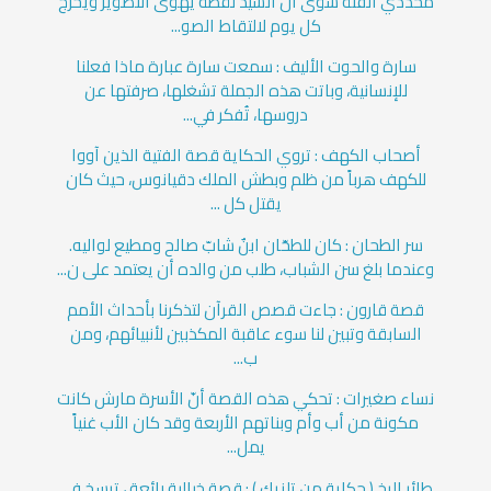
محددي الفئة سوى أن السيد لقطة يهوى التصوير ويخرج
كل يوم لالتقاط الصو...
سارة والحوت الأليف : سمعت سارة عبارة ماذا فعلنا
للإنسانية، وباتت هذه الجملة تشغلها، صرفتها عن
دروسها، تُفكر في...
أصحاب الكهف : تروي الحكاية قصة الفتية الذين آووا
للكهف هرباً من ظلم وبطش الملك دقيانوس، حيث كان
يقتل كل ...
سر الطحان : كان للطحّان ابنٌ شابّ صالح ومطيع لواليه.
وعندما بلغ سن الشباب، طلب من والده أن يعتمد على ن...
قصة قارون : جاءت قصص القرآن لتذكرنا بأحداث الأمم
السابقة وتبين لنا سوء عاقبة المكذبين لأنبيائهم، ومن
ب...
نساء صغيرات : تحكي هذه القصة أنّ الأسرة مارش كانت
مكونة من أب وأم وبناتهم الأربعة وقد كان الأب غنياً
يمل...
طائر الرخ ( حكاية من تلزيك ) : قصة خيالية رائعة ، ترسخ في