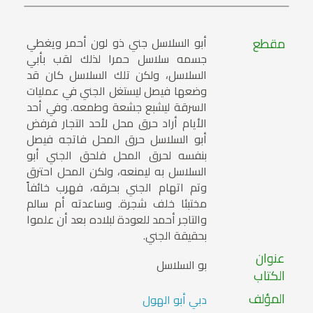
مقطع
أبو السلاسل جني ذو لون أحمر ويغطي
جسمه سلاسل حمرا لذلك لقب بأبي
السلاسل، ولكن تلك السلاسل كان قد
وضعها فيصل ليستغل الجني في عمليات
السرقة ليشبع جشعة وطمعه. وفي أحد
الأيام أراد حرق محل لأحد التجار فرفض
أبو السلاسل حرق المحل فاتجه فيصل
بنفسه لحرق المحل فلحق الجني أبو
السلاسل به ليمنعه، ولكن المحل احترق
وتم اتهام الجني بحرقه، فهرب خائفاً
مختبئا خلف شجرة. وساعدته أم سالم
والتاجر أحمد للعودة لبلاده بعد أن علموا
بحقيقة الجني.
عنوان
بو السلاسل
الكتاب
المؤلف
دبي أبو الهول