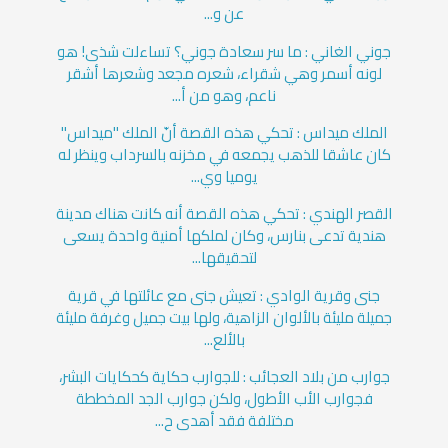
عن و...
جوني الغاني : ما سر سعادة جوني؟ تساءلت شذى! هو
لونه أسمر وهي شقراء، شعره مجعد وشعرها أشقر
ناعم، وهو من أ...
الملك ميداس : تحكي هذه القصة أنّ الملك "ميداس"
كان عاشقا للذهب يجمعه في مخزنه بالسرداب وينظر له
يوميا وي...
القصر الهندي : تحكي هذه القصة أنه كانت هناك مدينة
هندية تدعى بنارس، وكان لملكها أمنية واحدة يسعى
لتحقيقها...
جنى وقرية الوادي : تعيش جنى مع عائلتها في قرية
جميلة مليئة بالألوان الزاهية، ولها بيت جميل وغرفة مليئة
بالألع...
جوارب من بلاد العجائب : للجوارب حكاية كحكايات البشر،
فجوارب الأب الأطول، ولكن جوارب الجد المخططة
مختلفة فقد أهدى ح...