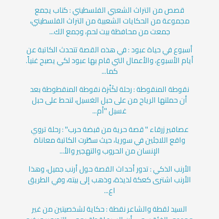
قصص من التراث الشعبي الفلسطيني : كتاب يجمع
مجموعة من الحكايات الشعبية من التراث الفلسطيني،
جمعت من محافظة بيت لحم، وجمع الك...
أسبوع في حياة عبود : في هذه القصة تتحدث الكاتبة عن
أيام الأسبوع، والأعمال التي قام بها عبود لكي يصبح غنياً.
كما...
نقوطة المنقوطة : رحلة لكَنْزة نقوطة المنقطوطة بعد
أن حملتها الرياح من على حبل الغسيل، لتحط على حبل
غسيل "أم...
عصافير زرقاء " قصة حرية من قبضة حرب" : رحلة تروي
واقع اللاجئين في سوريا، حيث سطّرت الكاتبة معاناة
الإنسان من الحروب والتهجير والأ...
الأرنب الذكي : تدور أحداث القصة حول أرنب جميل، وهذا
الأرنب اشترى كعكة لذيذة، وذهب إلى بيته، وفي الطريق
اع...
السيد لقطة والشاعر نقطة : حكاية لشخصيتين من غير