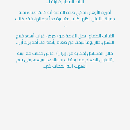
البلاد المجاورة ابنة ا...
أميرة الأزهار : تحكي هذه القصة أنه كانت هناك نحلة
جميلة الألوان، لكنها كانت مغرورة جداً بجمالها، فقد كانت
...
الغراب الطماع : بطل القصة هو ( كركر)، غراب أسود قبيح
الشكل. طار يوماً للبحث عن طعام يأكله؛ فلا أحد يريد أن...
حلال المشاكل (حكاية من إيران) : عاش حطاب مع ابنته
يتناولون الطعام مما يحتطب به والدها ويبيعه، وفي يوم
اشتهت ابنة الحطاب كع...