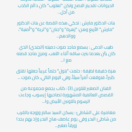
الحيوانات تقديم النصح ولكن "تعلوب" كان دائم الكذب
من أجل...
بنات الدكتور مارش : تحكي هذه القصة عن بنات الدكتور
"مارش" الأربع وهن: "زهرة" و"جنان" و"ثرية" و"أمنية"،
ووالدهم...
طبيب الدمى : يسمع ماجد صوت دميته (الجندي) الذي
كان يئن بعدما بترت ساقه أثناء اللعب. ومزج ماجد قصته
مع ا...
هزة خفيفة لطيفة : حلمت "بتول" حلماً غريباً جعلها تقلق
كثيراً، فتوقعت أمراً سيئاً، وفي اليوم التالي، كان صوت ...
الفنان الصغير للتلوين (3) : كتاب يجمع مجموعة من
القصص العالمية المشهورة لصاحبها إيسوب، وجاءت
الرسوم باللونين الأبيض وا...
مغامرة على الشاطئ : يسكن السيد سالم وزوجه بالقرب
من شاطئ البحر وفي يوم عاصف هاج البحر وإذ بهم يجدا
زورقاً صغير...