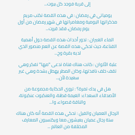
إلى قرية فوجد كل بيوت...
يومياتي في رمضان : في هذه القصة تكتب مريم
مذكراتها اليومية ومغامراتها في شهر رمضان من أول
يوم رمضان، فقد قررت...
الماء الغيران : تدور أحداث هذه القصة حول أهمية
القناعة، حيث تحكي هذه القصة عن العم منصور الذي
لديه بقرة وح...
علبة الألوان : كانت هناك فتاة تدعى "مها" تفكر وهي
تقف خلف نافذتها، وكان المطر يهطل بشدة وهي غير
سعيدة لأن...
هل في يدك تمرة؟ : تروي الحكاية مجموعة من
الأصدقاء السعداء: الغيمة قطنة، والعنكبوت عنكبوتة،
والناقة قصواء، وا...
الرجال العميان والفيل : تحكي هذه القصة أنه كان هناك
ستة رجال عميان يعيشون معا ويكتسبون المعارف
المختلفة من العالم ...