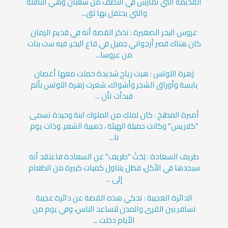
القديمة التي تمارس في النصف من شعبان وهي النافلة
والتي يحتفل بها لق...
عروس البحر الصغيرة : تذكر القصة أنه في قديم الزمان
كان هناك قصر أرجواني جميل في قاع البحر، فيه ست بنات
من عروسا...
زهرة اللوتس : هبت رياح شديدة حملت معها أغصان
يابسة وأوراق الشجر وأشواك، شعرت زهرة اللوتس بألم
فبدأت تأن ...
أميرة المطبخ : كان لملك من الملوك ابنة وحيدة تسمى
"كلاريس" وكانت جميلة الهيئة ، ذهبية الشعر. وذات يوم
نا...
طريف السعادة : بَحَثَ "طريف" عن السعادة فاعتقد أنه
سيجدها في الأكل، فظل يتناول كميات كبيرة من الطعام
إلى ...
الدائرة العجيبة : تحكي هذه القصة عن دائرة عجيبة
تسافر بين القرى والمدن لتساعد الناس، وفي يوم من
الأيام دخلت ...