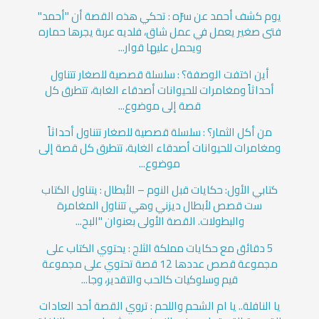
يوم كشف أحمد عن سرّه : تحكي هذه القصة أن "أحمد"
فتى صغير يعمل في عمل شاق، فلديه عربة يجرها حماره
ويحمل عليها قوار...
أين اختفت الوصفة؟ : سلسلة قصصية للصغار تتناول
أحداثاً ومغامرات للحيوانات أصدقاء الغابة، تتطرق كل
قصة إلى موضوع...
من أكل الثمار؟ : سلسلة قصصية للصغار تتناول أحداثاً
ومغامرات للحيوانات أصدقاء الغابة، تتطرق كل قصة إلى
موضوع...
كتابي الأول: حكايات قبل النوم – الأبطال : يتناول الكتاب
ست قصص لأبطال ديزني وهي تتناول المغامرة
والبطولات. القصة الأولى بعنوان "البح...
5 دقائق مع حكايات مملكة الثلج : يحتوي الكتاب على
مجموعة قصص عددها 12 قصة تحتوي على مجموعة
قيم وسلوكيات كالحب والتقدير، وجا...
يا النافلة.. يا ام الشحم واللحم : تروي القصة أحد العادات