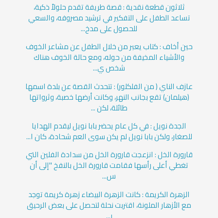
ثلاثون قطعة نقدية : قصة طريفة تقدم حلولاً ذكية،
تساعد الطفل على التفكير في ترشيد مصروفه، والسعي
للحصول على مدخ...
حين أخاف : كتاب يعبر من خلال الطفل عن مشاعر الخوف
والأشياء المخيفة من حوله، ومع حالة الخوف هناك
شخص ي...
عازف الناي ( من الفلكلور) : تتحدث القصة عن بلدة اسمها
(هيلمان) تقع بجانب النهر، وكانت أرضها خصبة، وثرواتها
طائلة، لكن ...
الجدة نويل : في كل عام يحضر بابا نويل ليقدم الهدايا
للصغار، ولكن بابا نويل لم يكن سوى العم شحادة، كان ا...
قارورة الخل : انزعجت قارورة الخل من سدادة الفلين التي
تغطي أعلى رأسها فقامت قارورة الخل بالنفخ "إلى أن
س...
الزهرة الكريمة : كانت الزهرة البيضاء زهرة كريمة توجد
مع الأزهار الملونة، اقتربت نحلة لتحصل على بعض الرحيق
ر...