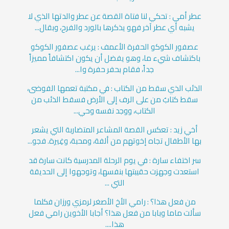
عطر أمي : تحكي لنا فتاة القصة عن عطر والدتها الذي لا
يشبه أي عطر آخر فهو يذكرها بالورد والفرح، وبقال...
عصفور الكوكو الحفرة الأعمف : يرغب عصفور الكوكو
باكتشاف شيء ما، وهو يفضل أن يكون اكتشافاً مميزاً
جداً، فقام بحفر حفرة وا...
الذئب الذي سقط من الكتاب : في مكتبة تعمها الفوضى،
سقط كتابٌ من على الرف إلى الأرض فسقط الذئب من
الكتاب، ووجد نفسه وحي...
أخي زيد : تعكس القصة المشاعر المتضاربة التي يشعر
بها الأطفال تجاه إخوتهم من ألفة، ومحبة، وغِيرة. فجو...
سر اختفاء سارة : في يوم الرحلة المدرسية كانت سارة قد
استعدت وجهزت حقيبتها بنفسها، وتوجهوا إلى الحديقة
التي ...
من فعل هذا؟ : رامي الأخ الأصغر لرمزي ورزان فكلما
سألت ماما وبابا من فعل هذا؟ أجابا الأخوين رامي فعل
هذا....