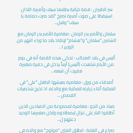
سر الطيران : قصة خيالية بطلاها سيف وأميرة اللذان
استيقظا على صوت أميرة تصرخ "لقد صرت حمامة يا
سيف" وقبل...
سلمان والأمير بدر الزمان : مغامرة للأمير بدر الزمان مع
الشابين "سلمان" و"هشام" لإنقاذ بلاد ما وراء النهر، من
الوزير ا...
أليس في بلاد العجائب : تحكي هذه القصة أنه في يوم
من الأيام شاهدت (أليس) أرنباً يدخل في حفرة صغيرة
فقررت أن تتبعه،...
أصدقاء من ورق : مغامرة يعيشها الطفل "علي" في
المكتبة أثناء زيارته للمكتبة مع والدته، اذ تخرج شخصيات
القصص ...
صياد من الجو : مغامرة لمجموعة من الصيادين الذين
أطلقوا النار على غزال ليصطادوه ولكن صغيرها الوحيد
دعتهم ل...
صراع في الغابة : انطلق الفتى "مولوج" مع والده في