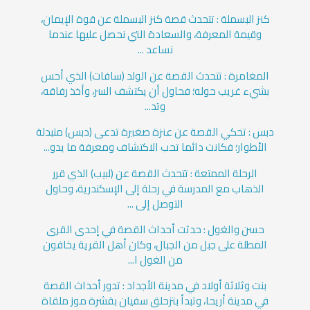
كنز البسملة : تتحدث قصة كنز البسملة عن قوة الإيمان،
وقيمة المعرفة، والسعادة التي نحصل عليها عندما
نساعد ...
المغامرة : تتحدث القصة عن الولد (سافات) الذي أحس
بشيء غريب حوله؛ فحاول أن يكتشف السر، وأخذ رفاقه،
وتد...
دبس : تحكي القصة عن عنزة صغيرة تدعى (دبس) متبدلة
الأطوار؛ فكانت دائما تحب الاكتشاف ومعرفة ما يدو...
الرحلة الممتعة : تتحدث القصة عن (لبيب) الذي قرر
الذهاب مع المدرسة في رحلة إلى الإسكندرية، وحاول
التوصل إلى ...
حسن والغول : حدثت أحداث القصة في إحدى القرى
المطلة على جبل من الجبال، وكان أهل القرية يخافون
من الغول ا...
بنت وثلاثة أولاد في مدينة الأجداد : تدور أحداث القصة
في مدينة أريحا، وتبدأ بتزحلق سفيان بقشرة موز ملقاة