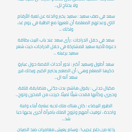
ولا يحتاج لل...
سعد في صف سعيد : سعيد يخبر والدته عن لعبة الأرقام
التي وعدتهم المعلمة أن تلعبها مع الطلبة في يوم غد،
ولذلك ...
سعد في حفل الدراجات : رأى سعد عند باب البيت بطاقة
دعوة لأخيه سعيد للمشاركة في حفل الدراجات، حيث شعر
سعيد برغبته ...
سعد أطول وسعيد أكبر : تدور أحداث القصة حول عبارةٍ
ذكرها المعلم وهي: أن الصغير يحترم الكبير. وبذلك قرر
سعد أنه ال...
مكيال جدتي : يقول هاشم: بدت جدّتي متضايقة، قلقة،
وحيرى، وكأنها فقدت شيئًا ثمينًا. خرجت من المخزن وتوج...
الطيور البيضاء : كان هناك ملك لديه عشرة أبناء وابنة
واحدة ، توفيت أمهم وتزوج الملك بامرأة أخرى يحبها حبا
شد...
يا له من حلم عجيب! : وسام يعيش مغامرات منذ الصباح،