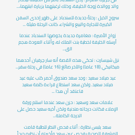
والد ووالدة زوجة الخليفة، وذلك لرغبتهما بزيارة ابنتهما،...
سروج الخيل : رحلةٌ جديدة للسندباد على ظهر إحدى السفن
الكبيرة للتجارة والبيع والشراء، كانت الرحلة مليئة ...
زواج الأميرة : مغامرة جديدة يخوضها السندباد عندما
أرسله الخليفة لخطبة بنت الملك له، وأثناء العودة هجم
الق...
نزل شبيسارت : تحكي هذه القصة أنه سار حِرفيان أحدهما
ميكانيكي (18 عاما) والآخر صائغ (16 عاما) في رحلة سفر...
عيد ميلاد سعيد : وجد سعد صندوق أحمر كتب عليه عيد
ميلاد سعيد. ولكن سعد استطاع قراءة كلمة سعيد
فاعتقد أن هذا ...
علامات سعد وسعيد : حزن سعد عندما استلم ورقة
الإملاء فكانت درجاته متدنية ولكن أخيه سعيد حصل على
الدرجة الكاملة...
سعد يلبس نظارة : أثناء فحص النظر للطلبة قامت
المشرفة الصحية بفحص عين سعد وأخبرته أن نظره جيداً