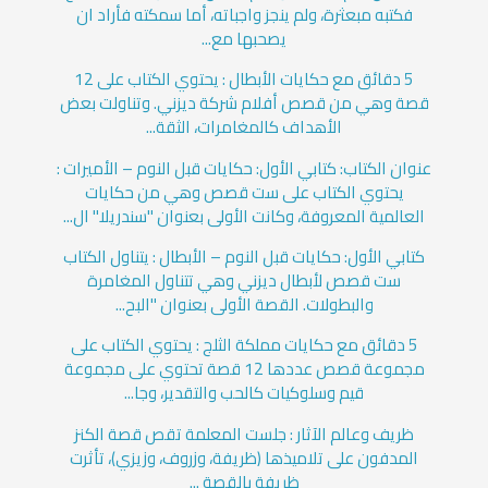
فكتبه مبعثرة، ولم ينجز واجباته، أما سمكته فأراد ان
يصحبها مع...
5 دقائق مع حكايات الأبطال : يحتوي الكتاب على 12
قصة وهي من قصص أفلام شركة ديزني. وتناولت بعض
الأهداف كالمغامرات، الثقة...
عنوان الكتاب: كتابي الأول: حكايات قبل النوم – الأميرات :
يحتوي الكتاب على ست قصص وهي من حكايات
العالمية المعروفة، وكانت الأولى بعنوان "سندريلا" ال...
كتابي الأول: حكايات قبل النوم – الأبطال : يتناول الكتاب
ست قصص لأبطال ديزني وهي تتناول المغامرة
والبطولات. القصة الأولى بعنوان "البح...
5 دقائق مع حكايات مملكة الثلج : يحتوي الكتاب على
مجموعة قصص عددها 12 قصة تحتوي على مجموعة
قيم وسلوكيات كالحب والتقدير، وجا...
ظريف وعالم الآثار : جلست المعلمة تقص قصة الكنز
المدفون على تلاميذها (ظريفة، وزروف، وزيزي)، تأثرت
ظريفة بالقصة ...