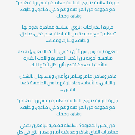
جزيرة العائمة : تروي السلسة مغامرة يقوم بها "مغامر"
مع مجوعة من القراصنة وهم ذكي، صاعق، ولطيف،
وشارد، ومفك...
جزيرة الاختراعات : تروي السلسة مغامرة يقوم بها
"مغامر" مع مجوعة من القراصنة وهم ذكي، صاعق،
ولطيف، وشارد، ومفك...
صغيرة (إنه ليس سهلاً أن تكوني الأخت الصغرى) : قصة
منافسة أخوية بين الأخت الصغيرة والأخت الكبيرة،
فالأخت الصغيرة تشعر بأنها ظل لأختها الك...
عامر وسامر : عامر وسامر توأمين، ويتشابهان بالشكل،
واللباس، والألعاب، وعند بلوغهما سن الخامسة ذهبا
لنفس ...
جزيرة النباتية : تروي السلسة مغامرة يقوم بها "مغامر"
مع مجوعة من القراصنة وهم ذكي، صاعق، ولطيف،
وشارد، ومفك...
من يخش المعرفة؟ : سلسلة قصصية لليافعين تحكي
مغامرات الفتى شاكر وصديقيه أمير وسمير التي في كل