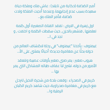
أمير الصَدَفة (حكاية من تايلند) : عاش ملك وملكة حياة
سعيدة بسبب عدم إنجابهما، وعندما أنجبت الملكة ولدت
صَدَفة، فأمر الملك بع...
اول زهرة في الارض : تفقد الفتاة الصغيرة أول كلمة
تعلمتها , فتشعر بالحزن , حيث سقطت الكلمة و اختفت , و
تجد في ا...
غيمتوف : يأخذنا "غيمتوف" في رحلة لاكتشاف العالم من
حوله بحثًا عن مغامرة جديدة؛ أحيانًا يمشي على الأ...
هروب صغير : يمر صبي صغير بأوقات عصيبة وتتعقد
الأمور من حوله، تشرح لنا عفاف طباله المشاكل التي يمر
بها ...
كريم في الصحراء : وقعت بلحة من شجرة النخيل لترحل
مع كريم في مغامرة صحراوية، حيث شاهد كريم الكثبان
الرملية وا...