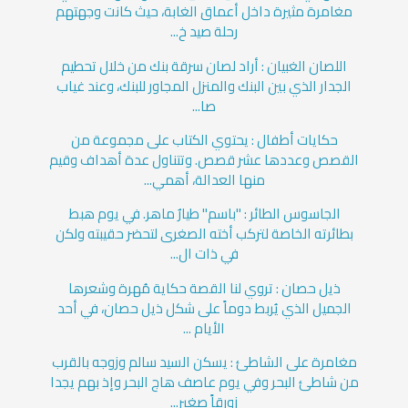
مغامرة مثيرة داخل أعماق الغابة، حيث كانت وجهتهم
رحلة صيد خ...
اللصان الغبيان : أراد لصان سرقة بنك من خلال تحطيم
الجدار الذي بين البنك والمنزل المجاور للبنك، وعند غياب
صا...
حكايات أطفال : يحتوي الكتاب على مجموعة من
القصص وعددها عشر قصص. وتتناول عدة أهداف وقيم
منها العدالة، أهمي...
الجاسوس الطائر : "باسم" طيارٌ ماهر. في يوم هبط
بطائرته الخاصة لتركب أخته الصغرى لتحضر حقيبته ولكن
في ذات ال...
ذيل حصان : تروي لنا القصة حكاية مُهرة وشعرها
الجميل الذي يُربط دوماً على شكل ذيل حصان، في أحد
الأيام ...
مغامرة على الشاطئ : يسكن السيد سالم وزوجه بالقرب
من شاطئ البحر وفي يوم عاصف هاج البحر وإذ بهم يجدا
زورقاً صغير...