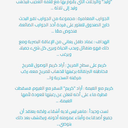
"وليد" والرحلات التي يقوم بها مع قلمه العجيب فيذهب
وليد إلى ثلاثة ...
الجوارب المغامرة : مجموعة من الجوارب تقرر البحث
خارج الصندوق للعثور على فردة أحد الجوارب الضائعة،
فتخوض معًا ...
الهداف : عماد طفل يعاني من الإعاقة البصرية ومع
ذلك فهو متفائل ويحب الحياة ويرى كل شيء جميلا،
ويرغب ...
كريم على سطح المريخ : أراد كريم الوصول للمريخ
فخاطبته البرتقالة برغبتها للذهاب للمريخ معه، ركب
مركبته السحرية وا...
كريم مع الغيمة : أراد "كريم" السفر مع الغيوم، فسقطت
قطرة ماء على أذنه لتعلن عن رغبتها للعودة لأمها
الغيمة، ...
لست وحيداً : ماهر ليس لديه أشقاء، ولكنه يعتقد أن
جميع أصدقاءه وأبناء عمومته أخوته، ويكتشف بعد ذلك
بتوضي...