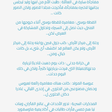
مفاجأة سارة في العائلة : طلبت الأم من ابنها وليد ليجلس
بجانبها لتخبره بمفاجأة، فأخرجت مجلدا للصور، ولكن الصور
كانت ...
القطة بوسي : مغامرة للقطة بوسي أثناء خروجها من
المنزل، حيث تصل إلى السيرك وتحاول المشاركة في
العرض، لكن...
رحلة إلى مركز الأرض : كتب جول فيرن روايته رحلة إلى مركز
الأرض، ولم يكن العالم قد اكتشف أي شيء، بل كانت
خيال، ومن...
في خزانة جدتي : ذات يوم ذهبت (ناديا) لزيارة
جدتها(جميلة) التي فرحت بزيارتها كثيراً، ولكن في ذلك
اليوم حدثت...
عروسة المولد : كانت هناك مغامرة رائعة لعروس
وحصان مصنوعين من الحلوى. في إحدى الليالي، غادرا
دكان الحلوى ل...
المذكرات السرية : تدور الأحداث في عالم الفئران، وبنات
تيا هم خمس فأرات طالبات في أكاديمية ماوسفورد