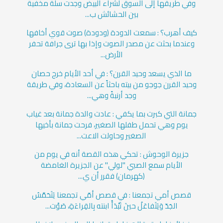
وفي طريقها إلى السوق لشراء البيض وجدت سلة مخفية
بين الحشائش ب...
كيف أهرب؟ : سمعت الدودة (ودودة) صوت قوي أخافها
وعندما بحثت عن مصدر الصوت وإذا بها ترى جرافة تحفر
الأرض...
ما الذي يسعد وحيد القرن؟ : في أحد الأيام خرج حصان
وحيد القرن جوجو من بيته باحثاً عن السعادة، وفي طريقة
وجد أرنبةً وهي...
جمانة التي كبرت بما يكفي : عادت والدة جمانة بعد غياب
يوم وهي تحمل طفلها الصغير، فرحت جمانة بأخيها
الصغير وحاولت الاعت...
جزيرة الوحوش : تحكي هذه القصة أنه في يوم من
الأيام سمع الصبي "لولي" عن الجزيرة الغامضة
(كهرمان) فقرر أن ي...
قصص أمي تجمعنا : في قصص أمّي تجمعنا يَتَحَمَّسُ
الجَدّ وَيَتَفاعَلُ حينَ تَبْدَأُ ابنته بِالقِراءَةِ، صَوْت...