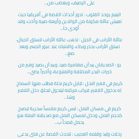
على الرصيف، ويغضب من...
اليتيم يوحد القلوب : تدور أحداث القصة في أفريقيا حيث
تعيش عائلة مكونة من الوالدين وأربعة صبية وأخت، وقد
أودى حا...
عائلة الأرانب في الجبل : تذهب عائلة الأرانب لتسلق الجبال،
تسلق الأرانب بحذر وبطء، والانتباه عند عبور الجسر، وبعد
صع...
بو : الصديقان يبدآن مغامرة صيد، ويبدآن بصيد وفير من
خيرات البحر المختلفة والمتنوعة، وأخيراً يصي...
كريم في قفير النحل : قابل كريم نحلة فطلب منها السماح
له بدخول القفير، فركب مركبته ليتحول لنحلةٍ، دخل القفير
وشا...
كريم في مسكن النمل : لبس كريم ملابساً سحرية ليصبح
كحجم النمل، ودخل لمسكن النمل مع صديقته النملة هو
يحمل قمحاً ب...
رحلات وليد وقلمه العجيب : تتحدث القصة عن فتى يدعى