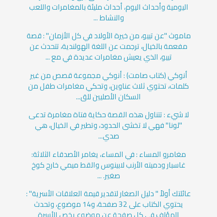
اليومية وأحداث اليوم، أحداث مليئة بالمغامرات واللعب
والنشاط ...
ماموث "عن تييو، من خيرة الأولاد في كل الأزمان" : قصة
مفعمة بالخيال، ترجمت عن اللغة الهولندية، تتحدث عن
تييو، الذي يعيش مغامرات عديدة في مع ...
أنوكي (كتاب صامت) : أنوكي مجموعة قصص من غير
كلمات، تحتوي ثلاث عناوين، وتحكي مغامرات طفل من
السكان الأصليين للق...
لا شيء : تتناول هذه القصة حكاية فتاة مغامرة تدعى
"لونا" فهي لا تخشى الحدود، وتطير في الخيال، هي
صدي...
مغامرو المساء : في المساء، يغامر الأصدقاء الثلاثة:
غاسبار ودميته الأرنب لابينوس والقط ميمي خارج كوخ
صغير. ...
عائلتك أولاً " دليل الصغار لتقدير قيمة العلاقات الأسرية" :
يحتوي الكتاب على 32 صفحة، و14 موضوع، وتحدث
المؤلف في كل صفحة عن موضوع يخص الأسرة