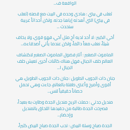
الواقعة ف...
ثعلب في بيتي : هادي وحده في البيت مع قصته (ثعلب
في بيتي) التي أهدته إياها جدته. ولكن أحداثاً غريبة
ستحدث ...
أخي الكبير : لا أحد لديه أخ مثل أخي، فهو قوي، ولا يخاف
شيئاً، نعلب معاً دائماً، ولكن عندما يأتي أصدقاءه...
الماموث الصغير : أثار فضول الماموث الصغير لاكتشاف
العالم خلف الجبال، فهل هناك كائنات أخرى تعيش خلف
الجبال ا...
جنان ذات الجورب الطويل : جنان ذات الجورب الطويل، هي
أقوى وأمرح وأغنى طفلة بالعالم، جاءت وهي تحمل
حصاناً حقيقياً لتس...
منديل جدتي : حملت الريح منديل الجدة وطارت به بعيداً،
فصرخت الجدة طالبة من حفيدها اللحاق بالمنديل
وإحضار...
الجدة صباح وسلة البيض : تحب الجدة صباح البيض كثيراً،