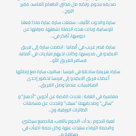
صديقه بنجوم. ولكنه مل مذاق الطعام الفاسد، فقرر
التوج...
سارة والحوت الأليف : سمعت سارة عبارة ماذا فعلنا
للإنسانية، وباتت هذه الجملة تشغلها، صرفتها عن
دروسها، تُفكر في...
سارة: قصر غريب في ألمانيا : انضمت سارة إلى فريق
الايكيدو في مدرستها، وكانت لديهم مباريات في ألمانيا،
فسافر الفريق الأو...
سارة: هزيمة ساحقة في فرنسا : سافرت سارة مع زملائها
أعضاء فريق الايكيدو إلى فرنسا لحضور إحدى
المنافسات، عندما وصل الفريق...
مغامرة في الغابة : تتحدث القصة عن أخوين "أدهم" و
"سالي" وصديقهما “سيف" وتتحدث عن مسابقات
الطائرات الورقية، وح...
لعبة النجوم : بدأت النجوم باللعب، فالجميع سيختبئ،
والنجمة الزرقاء ستبحث عنها، وكل نجمة اختبأت في
منطقة م...