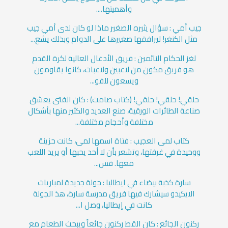
وأهميتها....
جيب أمي : سؤال يثيره الصغير ماذا لو كان لدى أمي جيب
مثل الكنغر! ليرافقها صغيرها على الدوام وبذلك يشع...
لغز الحكام النائمين : فريق الأدغال العالية لكرة القدم
هو فريق مكون من لاعبين ولاعبات، كانوا يقاومون
ويسعون للفو...
حلقي! حلقي! حلقي! (كتاب صامت) : كان الفتى يعشق
صناعة الطائرات الورقية، صنع العديد والكثير منها بأشكال
مختلفة وأحجام مختلفة...
كتاب لمى العجيب : فتاة اسمها لمى، كانت حزينة
ووحيدة في غرفتها، وتشعر بأن لا أحد يحبها أو يريد اللعب
معها. فس...
سارة كذبة بيضاء في ايطاليا : جولة جديدة لمباريات
الايكيدو سيشارك فيها فريق مدرسة سارة، هذ الجولة
كانت في إيطاليا، وصل ا...
ركنون الجائع : كان القط ركنون جائعاً ويبحث الطعام مع