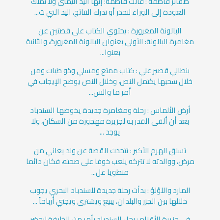
ضفائر فاطمة : قالت فاطمة: إنها اليد اليمنى ولا نملك
العودة إلى الوراء لنحذر أو ندرك النتائج، اليد التي ت...
البالونة المغرورة : يحتوي الكتاب على قصتين عن
مغامرة البالونة: الأولى بعنوان البالونة المغرورة، والثانية
بعنوا...
بنطالي قصير علي : كتاب ممتع ومسلي وذو طيات ومن
خلال سحبها يكتمل النص، وخلال النص يوضح الإيجاب في
أمر ما والس...
أرض الألماس : رحلة ومغامرة جديدة يخوضها السندباد
بعد أن ألقى القدر به لجزيرة مهجورة من السكان، ولا
يوجد ...
تسلق الهرم الأكبر : تتحدث القصة عن ولد يعاني من
مرض، ووالدته لا تتركه يلعب خوفا على صحته، فكان دائما
منطويا عل...
المارد واللؤلؤ : بدأت رحلة جديدة للسندباد البحري يجوب
خلالها بين الجزر والبلدان، يبيع ويشترى ويجني أرباحاً ...
في جزيرة الأقزام : رحل السندباد بأمر من الخليفة ليحضر