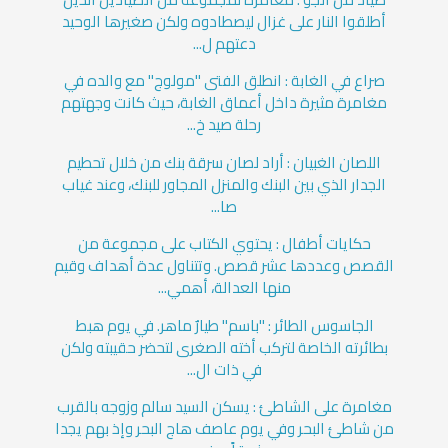
أطلقوا النار على غزال ليصطادوه ولكن صغيرها الوحيد
دعتهم ل...
صراع في الغابة : انطلق الفتى "مولوج" مع والده في
مغامرة مثيرة داخل أعماق الغابة، حيث كانت وجهتهم
رحلة صيد خ...
اللصان الغبيان : أراد لصان سرقة بنك من خلال تحطيم
الجدار الذي بين البنك والمنزل المجاور للبنك، وعند غياب
صا...
حكايات أطفال : يحتوي الكتاب على مجموعة من
القصص وعددها عشر قصص. وتتناول عدة أهداف وقيم
منها العدالة، أهمي...
الجاسوس الطائر : "باسم" طيارٌ ماهر. في يوم هبط
بطائرته الخاصة لتركب أخته الصغرى لتحضر حقيبته ولكن
في ذات ال...
مغامرة على الشاطئ : يسكن السيد سالم وزوجه بالقرب
من شاطئ البحر وفي يوم عاصف هاج البحر وإذ بهم يجدا