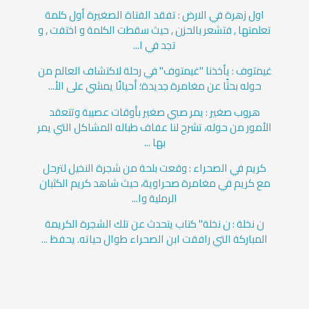
اول زهرة في الارض : تفقد الفتاة الصغيرة أول كلمة
تعلمتها , فتشعر بالحزن , حيث سقطت الكلمة و اختفت , و
تجد في ا...
غيمتوف : يأخذنا "غيمتوف" في رحلة لاكتشاف العالم من
حوله بحثًا عن مغامرة جديدة؛ أحيانًا يمشي على الأ...
هروب صغير : يمر صبي صغير بأوقات عصيبة وتتعقد
الأمور من حوله، تشرح لنا عفاف طباله المشاكل التي يمر
بها ...
كريم في الصحراء : وقعت بلحة من شجرة النخيل لترحل
مع كريم في مغامرة صحراوية، حيث شاهد كريم الكثبان
الرملية وا...
ن نخلة : ن نخلة" كتاب يتحدث عن تلك الشجرة الكريمة
المباركة التي رافقت ابن الصحراء طوال حياته. يحفظ ...