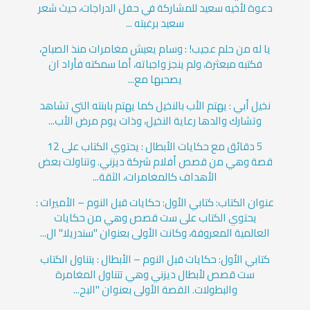
دعوة لأخيه سعيد للمشاركة في حفل الدراجات، حيث شعر
سعيد برغبته ...
يا له من حلم عجيب! : وسام يعيش مغامرات منذ الصباح،
فكتبه مبعثرة، ولم ينجز واجباته، أما سمكته فأراد ان
يصحبها مع...
نخيل أبي : يهتم الأب بالنخيل كما يهتم بابنته التي تشاهد
وتشارك والدها رعاية النخيل، وذات يوم مرض الأب...
5 دقائق مع حكايات الأبطال : يحتوي الكتاب على 12
قصة وهي من قصص أفلام شركة ديزني. وتناولت بعض
الأهداف كالمغامرات، الثقة...
عنوان الكتاب: كتابي الأول: حكايات قبل النوم – الأميرات :
يحتوي الكتاب على ست قصص وهي من حكايات
العالمية المعروفة، وكانت الأولى بعنوان "سندريلا" ال...
كتابي الأول: حكايات قبل النوم – الأبطال : يتناول الكتاب
ست قصص لأبطال ديزني وهي تتناول المغامرة
والبطولات. القصة الأولى بعنوان "البح...