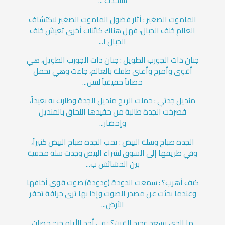
ستحدث ...
الماموث الصغير : أثار فضول الماموث الصغير لاكتشاف
العالم خلف الجبال، فهل هناك كائنات أخرى تعيش خلف
الجبال ا...
جنان ذات الجورب الطويل : جنان ذات الجورب الطويل، هي
أقوى وأمرح وأغنى طفلة بالعالم، جاءت وهي تحمل
حصاناً حقيقياً لتس...
منديل جدتي : حملت الريح منديل الجدة وطارت به بعيداً،
فصرخت الجدة طالبة من حفيدها اللحاق بالمنديل
وإحضار...
الجدة صباح وسلة البيض : تحب الجدة صباح البيض كثيراً،
وفي طريقها إلى السوق لشراء البيض وجدت سلة مخفية
بين الحشائش ب...
كيف أهرب؟ : سمعت الدودة (ودودة) صوت قوي أخافها
وعندما بحثت عن مصدر الصوت وإذا بها ترى جرافة تحفر
الأرض...
ما الذي يسعد وحيد القرن؟ : في أحد الأيام خرج حصان