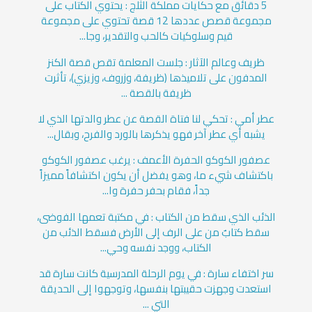
5 دقائق مع حكايات مملكة الثلج : يحتوي الكتاب على
مجموعة قصص عددها 12 قصة تحتوي على مجموعة
قيم وسلوكيات كالحب والتقدير، وجا...
ظريف وعالم الآثار : جلست المعلمة تقص قصة الكنز
المدفون على تلاميذها (ظريفة، وزروف، وزيزي)، تأثرت
ظريفة بالقصة ...
عطر أمي : تحكي لنا فتاة القصة عن عطر والدتها الذي لا
يشبه أي عطر آخر فهو يذكرها بالورد والفرح، وبقال...
عصفور الكوكو الحفرة الأعمف : يرغب عصفور الكوكو
باكتشاف شيء ما، وهو يفضل أن يكون اكتشافاً مميزاً
جداً، فقام بحفر حفرة وا...
الذئب الذي سقط من الكتاب : في مكتبة تعمها الفوضى،
سقط كتابٌ من على الرف إلى الأرض فسقط الذئب من
الكتاب، ووجد نفسه وحي...
سر اختفاء سارة : في يوم الرحلة المدرسية كانت سارة قد
استعدت وجهزت حقيبتها بنفسها، وتوجهوا إلى الحديقة
التي ...