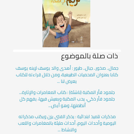
ذات صلة بالموضوع
جمال.. صخور.. جبال.. طيور : أهدى والد يوسف لإبنه يوسف
كتابا بعنوان المحميات الطبيعية، ومن خلال قراءته للكتاب
يعرض لنا ...
جلمود فأر المكتبة (ناشئة) : كتاب المغامرات والإثارة...
جلمود فأر ذكي، يحب المكتبة ويعيش فيها، يفهم كل
أنظمتها، وهو أيض...
مذكرات تلميذ ابتدائية : يذكر الفتى يزن ويكتب مذكراته
اليومية وأحداث اليوم، أحداث مليئة بالمغامرات واللعب
والنشاط ...