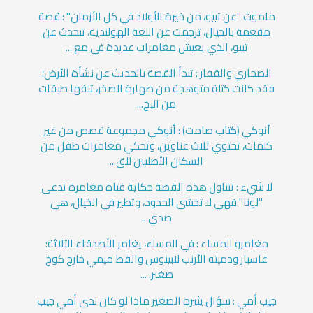
ماموث "عن تييو، من خيرة الأولاد في كل الأزمان" : قصة
مفعمة بالخيال، ترجمت عن اللغة الهولندية، تتحدث عن
تييو، الذي يعيش مغامرات عديدة في مع ...
الصحاري والقفار : تبدأ القصة بالحديث عن نشأة الأرض؛
فقد كانت كتلة متوهجة من صهارة الصخر، تلفها طبقات
من البخ...
أنوكي (كتاب صامت) : أنوكي مجموعة قصص من غير
كلمات، تحتوي ثلاث عناوين، وتحكي مغامرات طفل من
السكان الأصليين للق...
لا شيء : تتناول هذه القصة حكاية فتاة مغامرة تدعى
"لونا" فهي لا تخشى الحدود، وتطير في الخيال، هي
صدي...
مغامرو المساء : في المساء، يغامر الأصدقاء الثلاثة:
غاسبار ودميته الأرنب لابينوس والقط ميمي خارج كوخ
صغير. ...
جيب أمي : سؤال يثيره الصغير ماذا لو كان لدى أمي جيب