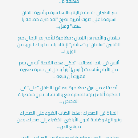
منطقة م...
سر الطيران : قصة خيالية بطلاها سيف وأميرة اللذان
استيقظا على صوت أميرة تصرخ "لقد صرت حمامة يا
سيف" وقبل...
سلمان والأمير بدر الزمان : مغامرة للأمير بدر الزمان مع
الشابين "سلمان" و"هشام" لإنقاذ بلاد ما وراء النهر، من
الوزير ا...
أليس في بلاد العجائب : تحكي هذه القصة أنه في يوم
من الأيام شاهدت (أليس) أرنباً يدخل في حفرة صغيرة
فقررت أن تتبعه،...
أصدقاء من ورق : مغامرة يعيشها الطفل "علي" في
المكتبة أثناء زيارته للمكتبة مع والدته، اذ تخرج شخصيات
القصص ...
الحياة في الصحراء : سلط الكتاب الضوء على الصحراء
وثرواتها، وكيفية تحول الأراضي الخضراء إلى صحراء، وعن
موقع الص...
صياد من الجو : مغامرة لمجموعة من الصيادين الذين