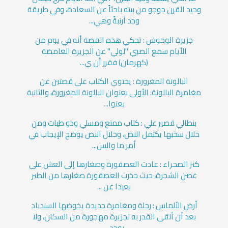
وحيد القرن جوجو من بيته باحثاً عن السعادة، وفي طريقة
وجد أرنبةً وهي...
جزيرة الوحوش : تحكي هذه القصة أنه في يوم من
الأيام سمع الصبي "لولي" عن الجزيرة الغامضة
(كهرمان) فقرر أن ي...
البالونة المغرورة : يحتوي الكتاب على قصتين عن
مغامرة البالونة: الأولى بعنوان البالونة المغرورة، والثانية
بعنوا...
بنطالي قصير علي : كتاب ممتع ومسلي وذو طيات ومن
خلال سحبها يكتمل النص، وخلال النص يوضح الإيجاب في
أمر ما والس...
كنز الصحراء : عادت العصفورة وصغارها إلى العش على
غصن الشجرة، حيث حذرت العصفورة صغارها من الطير
بعيدا عن ...
أرض الألماس : رحلة ومغامرة جديدة يخوضها السندباد
بعد أن ألقى القدر به لجزيرة مهجورة من السكان، ولا
يوجد ...