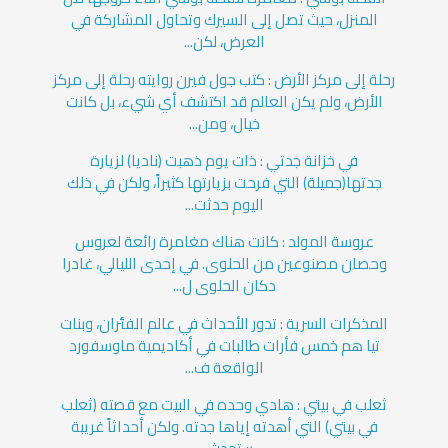
المنزل، حيث تصل إلى السيرك وتحاول المشاركة في
العرض، لكن...
رحلة إلى مركز الأرض : كتب جول فيرن روايته رحلة إلى مركز
الأرض، ولم يكن العالم قد اكتشف أي شيء، بل كانت
خيال، ومن...
في خزانة جدتي : ذات يوم ذهبت (ناديا) لزيارة
جدتها(جميلة) التي فرحت بزيارتها كثيراً، ولكن في ذلك
اليوم حدثت...
عروسة المولد : كانت هناك مغامرة رائعة لعروس
وحصان مصنوعين من الحلوى. في إحدى الليالي، غادرا
دكان الحلوى ل...
المذكرات السرية : تدور الأحداث في عالم الفئران، وبنات
تيا هم خمس فأرات طالبات في أكاديمية ماوسفورد
الواقعة ف...
ثعلب في بيتي : هادي وحده في البيت مع قصته (ثعلب
في بيتي) التي أهدته إياها جدته. ولكن أحداثاً غريبة