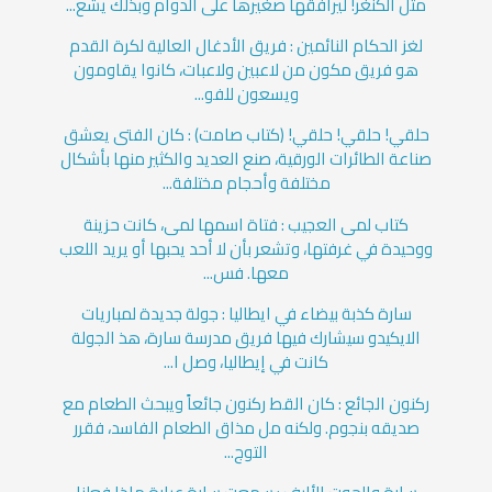
مثل الكنغر! ليرافقها صغيرها على الدوام وبذلك يشع...
لغز الحكام النائمين : فريق الأدغال العالية لكرة القدم
هو فريق مكون من لاعبين ولاعبات، كانوا يقاومون
ويسعون للفو...
حلقي! حلقي! حلقي! (كتاب صامت) : كان الفتى يعشق
صناعة الطائرات الورقية، صنع العديد والكثير منها بأشكال
مختلفة وأحجام مختلفة...
كتاب لمى العجيب : فتاة اسمها لمى، كانت حزينة
ووحيدة في غرفتها، وتشعر بأن لا أحد يحبها أو يريد اللعب
معها. فس...
سارة كذبة بيضاء في ايطاليا : جولة جديدة لمباريات
الايكيدو سيشارك فيها فريق مدرسة سارة، هذ الجولة
كانت في إيطاليا، وصل ا...
ركنون الجائع : كان القط ركنون جائعاً ويبحث الطعام مع
صديقه بنجوم. ولكنه مل مذاق الطعام الفاسد، فقرر
التوج...