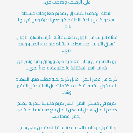
على الرصيف، ويغضب من...
النخلةُ : يهدف الكتاب إلى تقديم معلومات مبسطة
ومصورة عن زراعة النخلة منذ وضعها بذرة ومن ثم ريها
بالم...
عائلة الأرانب في الجبل : تذهب عائلة الأرانب لتسلق الجبال،
تسلق الأرانب بحذر وبطء، والانتباه عند عبور الجسر، وبعد
صع...
بو : الصديقان يبدآن مغامرة صيد، ويبدآن بصيد وفير من
خيرات البحر المختلفة والمتنوعة، وأخيراً يصي...
كريم في قفير النحل : قابل كريم نحلة فطلب منها السماح
له بدخول القفير، فركب مركبته ليتحول لنحلةٍ، دخل القفير
وشا...
كريم في مسكن النمل : لبس كريم ملابساً سحرية ليصبح
كحجم النمل، ودخل لمسكن النمل مع صديقته النملة هو
يحمل قمحاً ب...
رحلات وليد وقلمه العجيب : تتحدث القصة عن فتى يدعى