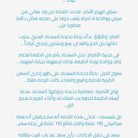
تسلق الهرم الأكبر : تتحدث القصة عن ولد يعاني من
مرض، ووالدته لا تتركه يلعب خوفا على صحته، فكان دائما
منطويا عل...
المارد واللؤلؤ : بدأت رحلة جديدة للسندباد البحري يجوب
خلالها بين الجزر والبلدان، يبيع ويشترى ويجني أرباحاً ...
في جزيرة الأقزام : رحل السندباد بأمر من الخليفة ليحضر
والد ووالدة زوجة الخليفة، وذلك لرغبتهما بزيارة ابنتهما،...
سروج الخيل : رحلةٌ جديدة للسندباد على ظهر إحدى السفن
الكبيرة للتجارة والبيع والشراء، كانت الرحلة مليئة ...
زواج الأميرة : مغامرة جديدة يخوضها السندباد عندما
أرسله الخليفة لخطبة بنت الملك له، وأثناء العودة هجم
الق...
نزل شبيسارت : تحكي هذه القصة أنه سار حِرفيان أحدهما
ميكانيكي (18 عاما) والآخر صائغ (16 عاما) في رحلة سفر...
سعد في حفل الدراجات : رأى سعد عند باب البيت بطاقة