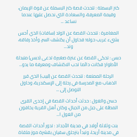
كنز البسملة : تتحدث قصة كنز البسملة عن قوة الإيمان،
وقيمة المعرفة، والسعادة التي نحصل عليها عندما
نساعد ...
المغامرة : تتحدث القصة عن الولد (سافات) الذي أحس
بشيء غريب حوله؛ فحاول أن يكتشف السر، وأخذ رفاقه،
وتد...
دبس : تحكي القصة عن عنزة صغيرة تدعى (دبس) متبدلة
الأطوار؛ فكانت دائما تحب الاكتشاف ومعرفة ما يدو...
الرحلة الممتعة : تتحدث القصة عن (لبيب) الذي قرر
الذهاب مع المدرسة في رحلة إلى الإسكندرية، وحاول
التوصل إلى ...
حسن والغول : حدثت أحداث القصة في إحدى القرى
المطلة على جبل من الجبال، وكان أهل القرية يخافون
من الغول ا...
بنت وثلاثة أولاد في مدينة الأجداد : تدور أحداث القصة
في مدينة أريحا، وتبدأ بتزحلق سفيان بقشرة موز ملقاة