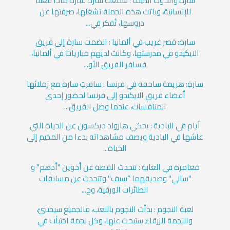
سارة والحوت الأليف : سمعت سارة عبارة ماذا فعلنا
للإنسانية، وباتت هذه الجملة تشغلها، صرفتها عن
دروسها، تُفكر في...
سارة: قصر غريب في ألمانيا : انضمت سارة إلى فريق
الايكيدو في مدرستها، وكانت لديهم مباريات في ألمانيا،
فسافر الفريق الأو...
سارة: هزيمة ساحقة في فرنسا : سافرت سارة مع زملائها
أعضاء فريق الايكيدو إلى فرنسا لحضور إحدى
المنافسات، عندما وصل الفريق...
أيام في البادية : يحكي هارولد ديكسون عن الحياة التي
عاشها في البادية ويصف مشاهداته بدءا من المخيم إلى
الحياة...
مغامرة في الغابة : تتحدث القصة عن أخوين "أدهم" و
"سالي" وصديقهما “سيف" وتتحدث عن مسابقات
الطائرات الورقية، وح...
لعبة النجوم : بدأت النجوم باللعب، فالجميع سيختبئ،
والنجمة الزرقاء ستبحث عنها، وكل نجمة اختبأت في