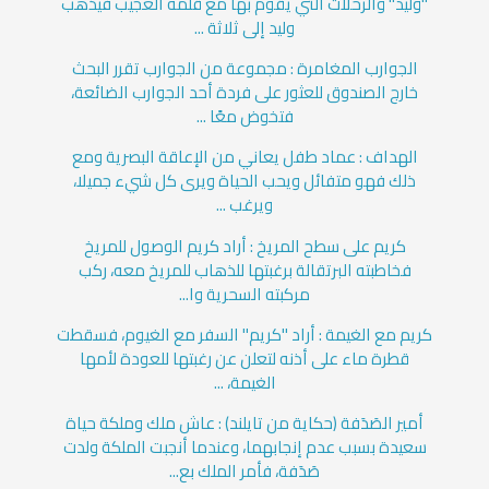
"وليد" والرحلات التي يقوم بها مع قلمه العجيب فيذهب
وليد إلى ثلاثة ...
الجوارب المغامرة : مجموعة من الجوارب تقرر البحث
خارج الصندوق للعثور على فردة أحد الجوارب الضائعة،
فتخوض معًا ...
الهداف : عماد طفل يعاني من الإعاقة البصرية ومع
ذلك فهو متفائل ويحب الحياة ويرى كل شيء جميلا،
ويرغب ...
كريم على سطح المريخ : أراد كريم الوصول للمريخ
فخاطبته البرتقالة برغبتها للذهاب للمريخ معه، ركب
مركبته السحرية وا...
كريم مع الغيمة : أراد "كريم" السفر مع الغيوم، فسقطت
قطرة ماء على أذنه لتعلن عن رغبتها للعودة لأمها
الغيمة، ...
أمير الصَدَفة (حكاية من تايلند) : عاش ملك وملكة حياة
سعيدة بسبب عدم إنجابهما، وعندما أنجبت الملكة ولدت
صَدَفة، فأمر الملك بع...