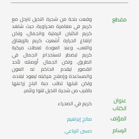
مقطع
وقعت بلحة من شجرة النخيل لترحل مع
كريم في مغامرة صحراوية، حيث شاهد
كريم الكثبان الرملية والجمال، ولكن
ارتفاع الحرارة أشعرت كريم بالإرهاق
والتعب، وعند العودة تعطلت مركبة
كريم ليضطر لاستخدام الجمال في
الطريق. ولكن الجمال أوصلته لأحد
القصور ليقدم الحاكم له العون
والمساعدة وإصلاح مركبته ليعود لبلاده.
ولكن قبلها تطلب حبة البلح زراعتها
بالقرب من شجرة النخيل لتنوا وتثمر.
عنوان
كريم في الصحراء
الكتاب
المؤلف
صالح إبراهيم
الرسام
حسين الرباعي