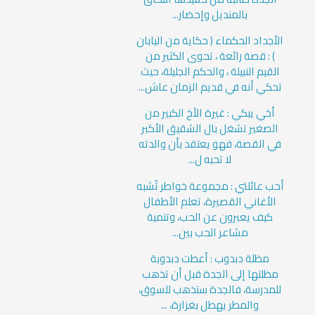
بالمنديل وإحضار...
الأجداد الحكماء ( حكاية من اليابان
) : قصة رائعة ، تحوى الكثير من
القيم النبيلة ، والحكم الجليلة، حيث
تحكي أنه في قديم الزمان عاش...
أخي يبكي : غيرة الأخ الكبير من
الصغير تشغل بال الشقيق الأكبر
في القصة، فهو يعتقد بأن والدته
لا تحبه ل...
أحب عائلتي : مجموعة خواطر تُشبه
الأغاني القصيرة، تعلم الأطفال
كيف يعبرون عن الحب، وتنمية
مشاعر الحب بين...
مظلة دبدوب : أعطت دبدوبة
مظلتها إلى الجدة قبل أن تذهب
للمدرسة، فالجدة ستذهب للسوق،
والمطر يهطل بغزارة، ...