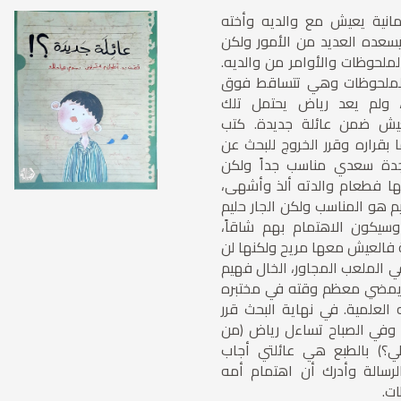
مانية يعيش مع والديه وأخته
سعده العديد من الأمور ولكن
الملحوظات والأوامر من والديه.
الملحوظات وهي تتساقط فوق
، ولم يعد رياض يحتمل تلك
عيش ضمن عائلة جديدة. كتب
ا بقراره وقرر الخروج للبحث عن
لجدة سعدي مناسب جداً ولكن
ا فطعام والدته ألذ وأشهى،
يم هو المناسب ولكن الجار حليم
يكون الاهتمام بهم شاقاً،
فالعيش معها مريح ولكنها لن
 الملعب المجاور، الخال فهيم
مضي معظم وقته في مختبره
ه العلمية. في نهاية البحث قرر
 وفي الصباح تساءل رياض (من
لي؟) بالطبع هي عائلتي أجاب
رسالة وأدرك أن اهتمام أمه
ات.