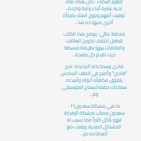
الطيور البيضاء : كان هناك ملك
لديه عشرة أبناء وابنة واحدة ،
توفيت أمهم وتزوج الملك بامرأة
أخرى يحبها حبا شد...
مخطط عائلي : يوضح هذا الكتاب
للطفل اختلاف تكوين العائلات
والعلاقات بينها بطريقة مبسطة؛
حيث تقدم كل صفحة...
فادي وسماعاته الجديدة : نجح
"فادي" وأصبح في الصف السادس
بتفوق، فكافأه أبواه وأهداه
سماعات جميلة لسماع الموسيقى،
وم...
ما هي مشكلة سعدون؟1 :
سعدون مصاب بمشكلة الإفراط،
فهو يأكل كثيراً مما يسبب له
المشاكل الصحية، ويلعب مع
أصدقاءه دو...