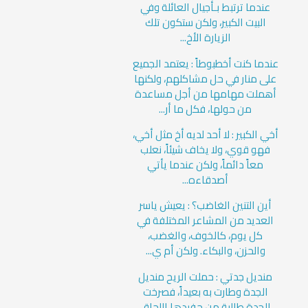
عندما ترتبط بـأجيال العائلة وفي
البيت الكبير، ولكن ستكون تلك
الزيارة الأخ...
عندما كنت أخطبوطاً : يعتمد الجميع
على منار في حل مشاكلهم، ولكنها
أهملت مهامها من أجل مساعدة
من حولها، فكل ما أر...
أخي الكبير : لا أحد لديه أخ مثل أخي،
فهو قوي، ولا يخاف شيئاً، نعلب
معاً دائماً، ولكن عندما يأتي
أصدقاءه...
أين التنين الغاضب؟ : يعيش ياسر
العديد من المشاعر المختلفة في
كل يوم، كالخوف، والغضب،
والحزن، والبكاء. ولكن أم ي...
منديل جدتي : حملت الريح منديل
الجدة وطارت به بعيداً، فصرخت
الجدة طالبة من حفيدها اللحاق