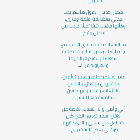
الآخرين ...
مكيال جدتي : يقول هاشم: بدت
جدّتي متضايقة، قلقة، وحيرى،
وكأنها فقدت شيئًا ثمينًا. خرجت من
المخزن وتوج...
ما السعادة : عندما خرج الحفيد مع
جده لشراء بعض الحاجيات لصناعة
الكعك الإسفنجية بالكريما
والفراولة قرأ ا...
عامر وسامر : عامر وسامر توأمين،
ويتشابهان بالشكل، واللباس،
والألعاب، وعند بلوغهما سن
الخامسة ذهبا لنفس ...
أبي وأمي وأنا : تتحدث القصة عن
طفل اسمه (وديع) الذي كان
يتساءل هل يحباني والديّ؟ فهم
يتركاني بعض الوقت ويخ...