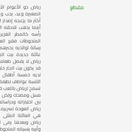
مقطع
رياض ذو الأعوام الث
الصغيرة وعد، يحب وي
أكثر ما يزعجه إصدار 
أينما يذهب تلاحقه 
رأسه كالمطر الغزير
الملحوظات فقرر ال
رسالة لوالديه يخبرهم
عائلة جديدة. بيت ا
رياض لا يفضل طعامه
قد يكون بيت الجار حل
لديه خمسة أطفال وس
الآنسة عواطف لطيفة 
تسمح لرياض باللعب في
مسل ومضحك ولكن ي
بين اختباراته ودراسات
رياض العودة لسريره.
هي العائلة المثلى 
رياض وبعدها رمى ال
وأبيه ينسيانه الملحوظ