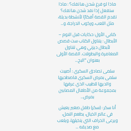
ماذا لو فرغ شحن هاتفك؟ : ماذا
ستفعل إذا نفد شحن هاتفك؟
تقدم القصة أفكارًا لأنشطة بديلة،
مثل اللعب، وركوب الدراجة، و...
كتابي الأول: حكايات قبل النوم –
الأبطال : يتناول الكتاب ست قصص
لأبطال ديزني وهي تتناول
المغامرة والبطولات. القصة الأولى
بعنوان "البح...
سلمى تصادق السكري : أصيبت
سلمى بمرض السكري فاصطحبها
والديها للطبيب الذي عرفها
بمجموعة من الأطفال المصابين
بمرض...
أنا سكر : (سكر) طفل صغير يعيش
في عالم الخيال، يطعم النمل،
ويرعى الخراف التي يتخيلها، ويلعب
مع صديقه ...