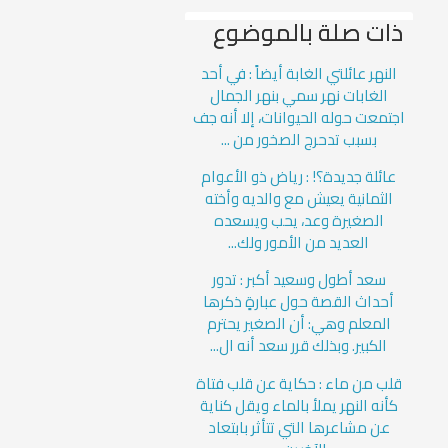
ذات صلة بالموضوع
النهر عائلتي الغابة أيضاً : في أحد
الغابات نهر سمي بنهر الجمال
اجتمعت حوله الحيوانات، إلا أنه جف
بسبب تدحرج الصخور من ...
عائلة جديدة؟! : رياض ذو الأعوام
الثمانية يعيش مع والديه وأخته
الصغيرة وعد، يحب ويسعده
العديد من الأمور ولك...
سعد أطول وسعيد أكبر : تدور
أحداث القصة حول عبارةٍ ذكرها
المعلم وهي: أن الصغير يحترم
الكبير. وبذلك قرر سعد أنه ال...
قلب من ماء : حكاية عن قلب فتاة
كأنه النهر يملأ بالماء ويقل كناية
عن مشاعرها التي تتأثر بابتعاد