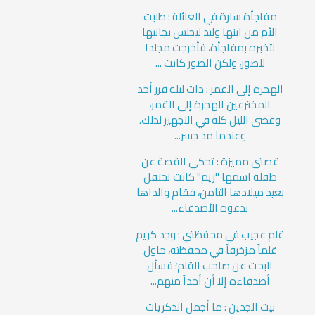
مفاجأة سارة في العائلة : طلبت
الأم من ابنها وليد ليجلس بجانبها
لتخبره بمفاجأة، فأخرجت مجلدا
للصور، ولكن الصور كانت ...
الهجرة إلى القمر : ذات ليلة قرر أحد
المخترعين الهجرة إلى القمر،
وقضى الليل كله في التجهيز لذلك.
وعندما مد جسر...
قصتي مميزة : تحكي القصة عن
طفلة اسمها "ريم" كانت تحتفل
بعيد ميلادها الثامن، فقام والداها
بدعوة الأصدقاء...
قلم عجيب في محفظتي : وجد كريم
قلماً مزخرفاً في محفظته، حاول
البحث عن صاحب القلم؛ فسأل
أصدقاءه إلا أن أحداً منهم...
بيت الجدين : ما أجمل الذكريات