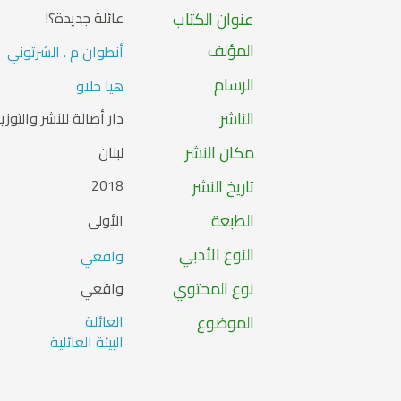
عنوان الكتاب
عائلة جديدة؟!
المؤلف
أنطوان م . الشرتوني
الرسام
هيا حلاو
الناشر
دار أصالة للنشر والتوزي
مكان النشر
لبنان
تاريخ النشر
2018
الطبعة
الأولى
النوع الأدبي
واقعي
نوع المحتوي
واقعي
الموضوع
العائلة
البيئة العائلية