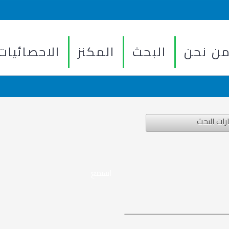
ن نحن
البحث
المكنز
الاحصائيات
رات البحث
استمع