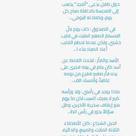
حول طفل يدعى "أمجد" يذهب
إلى المدرسة بالحافلة صباح كل
يوم، وكعادته اليومي...
في الصندوق : ذات يوم ملَّ
المسمار الصغير المثبت في قارب
خشبي، ولكن عندما تحطم القارب
أعاد الصياد بناء ا...
الأسد والفأر : تتحدث القصة عن
أسد كان ينام في بيته؛ فجرى على
يده فأر صغير؛ ففزع من نومه
غاضباً، وأمسك الف...
ماذا يوجد في رأسي : ولد ورأسه
كبير لا يعرف السبب لكن ما يهم
هو إيقاف سخرية الآخرين، وظل
سؤالاً يدور في رأس الط...
الحبل الشجاع : كان الأصدقاء
الثلاثة المثلث، والمربع، والدائرة،