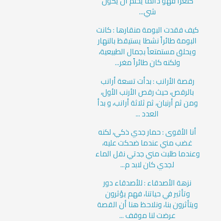
كنغراً فهو دائماً يحلم أن يكون
شي...
كيف فقدت البومة منقارها : كانت
البومة طائراً نشطا يستيقظ بالنهار
ويحلق مستمتعاً بجمال الطبيعية،
ولكنه كان طائراً مغر...
رقصة الأرانب : بدأت تسعة أرانب
بالرقص، حيث رقص الأرنب الأول،
ومن ثم أرنبان، ثم ثلاثة أرانب، و بدأ
العدد ...
أنا الأقوى : حمار جدي ذكي، لكنه
غضب مني عندما ضحكت عليه،
وعندما طلبت مني جدتي نقل الماء
لجدي كان لابد م...
نزهة الأصدقاء : للأصدقاء دور
وتأثير في حياتنا، فهم يؤثرون
ويتأثرون بنا، ونلاحظ هنا أن القصة
عرضت لنا موقف ...