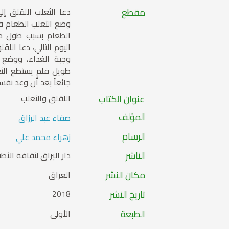
مقطع
دعا الثعلب اللقلق إل
وضع الثعلب الطعام ف
الطعام بسبب طول من
اليوم التالي، دعا اللق
وجبة الغداء، ووضع 
طويل فلم يستطع الثع
جائعاً بعد أن وعد نفس
عنوان الكتاب
اللقلق والثعلب
المؤلف
صفاء عبد الرزاق
الرسام
زهراء محمد علي
الناشر
دار البراق لثقافة الأط
مكان النشر
العراق
تاريخ النشر
2018
الطبعة
الأولى