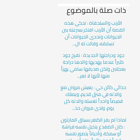
ذات صلة بالموضوع
الأرنب والسلحفاة : تحكي هذه
القصة أن الأرنب افتخر بسرعته بين
الحيوانات وتحدى الحيوانات أن
تسابقه، وقالت له ال...
جود ودراجتها الجديدة : تفرح جود
كثيراً عندما يهديها والدها دراجة
بعجلتين ولكن صديقها سامي يهزأ
منها لأنها لا تعر...
حذائي كائن حي : يعيش مروان مع
والدته في منزل قديم، ويمتلك
قميصاً واحداً تغسله والدته كل
يوم، ولدى مروان حذ...
لماذا لم يفز الكنغر بسباق المارثون
: كان الضفدع يتخيل نفسه فراشة
أو سمكة، وأحياناً يتصور نفسه