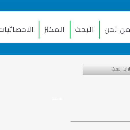
ن نحن
البحث
المكنز
الاحصائيات
رات البحث
استمع