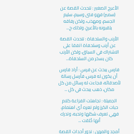
الأعرج الصغير : تتحدث القصة عن
(سمير) فهو فتى وسيم، سليم
الجسم، ومهذب، ولكن رفاقه
يلقبونه بالأعرج، ولذلك ح...
الأرنب والسلحفاة : تتحدث القصة
عن أرنب وسلحفاة اتفقا على
الاشتراك في السباق، ولكن الأرنب
كان يسخر من السلحفاة...
فارس يبحث عن فرس : أراد فارس
أن يكون له فرس، فأرسل رسالة
لأصدقائه، فجاءت له رسائل من كل
مكان، ذهب يبحث في كل ...
الجميلة : تجاهلت الفزاعة كلام
حبات الكرز ولم تعره أي اهتمام،
فهي تعرف شكلها وتحبه، وتدرك
أنها خُلقت ...
أمجد والمهن : تدور أحداث القصة