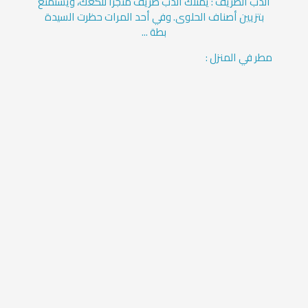
الدب الظريف : يمتلك الدب ظريف متجراً للكعك، ويستمتع
بتزيين أصناف الحلوى. وفي أحد المرات حظرت السيدة
بطة ...
مطر في المنزل :