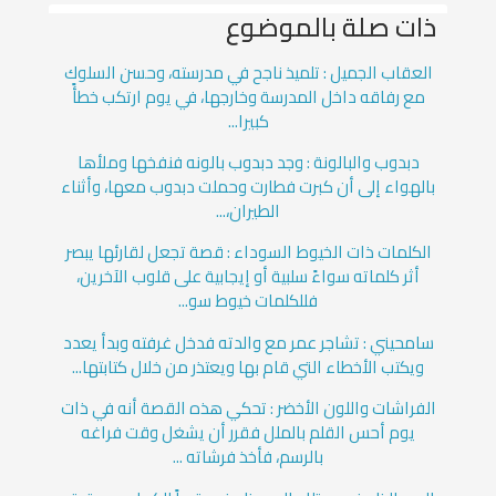
ذات صلة بالموضوع
العقاب الجميل : تلميذ ناجح في مدرسته، وحسن السلوك
مع رفاقه داخل المدرسة وخارجها، في يوم ارتكب خطأً
كبيرا...
دبدوب والبالونة : وجد دبدوب بالونه فنفخها وملأها
بالهواء إلى أن كبرت فطارت وحملت دبدوب معها، وأثناء
الطيران،...
الكلمات ذات الخيوط السوداء : قصة تجعل لقارئها يبصر
أثر كلماته سواءً سلبية أو إيجابية على قلوب الآخرين،
فللكلمات خيوط سو...
سامحيني : تشاجر عمر مع والدته فدخل غرفته وبدأ يعدد
ويكتب الأخطاء التي قام بها ويعتذر من خلال كتابتها...
الفراشات واللون الأخضر : تحكي هذه القصة أنه في ذات
يوم أحس القلم بالملل فقرر أن يشغل وقت فراغه
بالرسم، فأخذ فرشاته ...