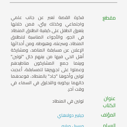
مقطع
فكرة القصة تعبر عن جانب علمي
واجتماعي وكذلك بيئي، فمن خلالها
يتعرق الطفل على كيفية انطلاق المنطاد
في الجو، والأجواء المناسبة لانطلاق
المنطاد، وسرعته، وهبوطه. ومن أحداثها
الإعلان عن مسابقة المناضد، ومشاركة
أهل الحي فيها من بينهم خال "تولين"
وبينما جمع المشاركون مناطيدهم
وعملوا على تجهيزها للمسابقة، أعجبت
تولين وأخوها "جاد" بالمنطاد، فوعدهما
خالهما بركوبه والتحليق في السماء في
وقت آخر.
عنوان
تولين في المنطاد
الكتاب
المؤلف
جيلبير دولاهاي
الرسام
مرسيل مرليه