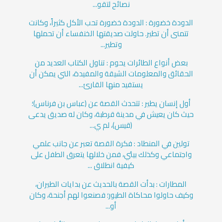
نصائح لتقو...
الدودة خضورة : الدودة خضورة تحب الأكل كثيراً، وكانت
تتمنى أن تطير. حاولت صديقتها الخنفساء أن تحملها
وتطير...
بعض أنواع الطائرات يحوم : تناول الكتاب العديد من
الحقائق والمعلومات الشيقة والمفيدة، التي يمكن أن
يستفيد منها القارئ...
أول إنسان يطير : تتحدث القصة عن (عباس بن فرناس)؛
حيث كان يعيش في مدينة قرطبة، وكان له صديق يدعى
(قيس)، لم ي...
تولين في المنطاد : فكرة القصة تعبر عن جانب علمي
واجتماعي وكذلك بيئي، فمن خلالها يتعرق الطفل على
كيفية انطلاق ...
المطارات : بدأت القصة بالحديث عن بدايات الطيران،
وكيف حاولوا محاكاة الطيور؛ فصنعوا لهم أجنحة، وكان
أو...