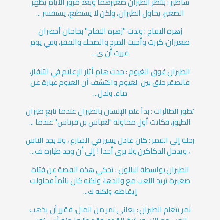
سأطير : ينتظر الطيران صغيرهما وبعد مرور الأيام يظهر
الصغير، يحاول الطيران، ولكن لا يستطيع، يستفسر ...
زهرة التفاح : ولدت "زهرة التفاح" بجاحان أخضران
صغيران، كبرت وأحبت المرح والضحك والقفز، وفي يوم
قررت أن ي...
الطيران فوق الغيوم : حدث هام أثار الإعلام في التلفاز،
فالصقر حلق بين الغيوم واكتشف أن الغيوم عبارة عن
ماء. ولذل...
تطور الطائرات : بدأ علم الإنسان بالطيران عندما تابع طيران
الطيور، فكانت أول محاولة "لعباس بن فرناس" عندما ...
رحلة إلى القمر : كان عادل يسير في الشارع ، ولا يجد الناس
، ويدخل الدكاكين ولا يرى أحدا ! إلى أن وجد طيارة ف...
الطيران بواسطة البالون : تحكي هذه القصة عن فتاة
صغيرة تريد اللعب مع والدها، ولكنه كان نائماً فحاولت
إيقاظه، ولكنه ك...
نمر يتعلم الطيران : يعاني نمر من الملل، فقرر أن يذهب