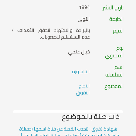
تاريخ النشر
1994
الطبعة
الأولى
القيم
بالإرادة والاجتهاد تتحقق الأهداف /
عدم الاستسلام للصعوبات.
نوع
خيال علمي
المحتوي
اسم
النـافـورة
السلسلة
الموضوع
النجاح
التفوق
ذات صلة بالموضوع
شهادة تفوق : تتحدث القصة عن فتاة اسمها (جميلة)،
وقد كان لها صديقة أخبرتها في بداية العام الدراسي أن