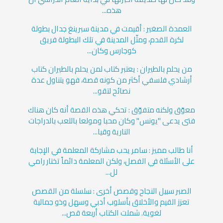
هذه...
العمدة الصغير : أقيمت في مدينة سبرينغ جدال بطولة
لكرة القدم، ومثّل المدينة في تلك البطولة فريق
كوجارس وكان...
من يحلم بالطيران : يعتبر كتاب لمن يحلم بالطيران كتاب
أرشادي فلسفي أكثر من كونه قصة، فهو يتناول عدة
نصائح لتقو...
معوّق ولكنه متفوّق : تحكي هذه القصة أنه كان هناك
فتى يدعى "يونس" وكان محبا ومولعا باللعب بالدراجات
النارية وقيا...
أنا طالب مميز : سامر يحب مشاركة المعلمة في الإجابة
على الأسئلة في الفصل، ولكن المعلمة دائماً تختار رامي
لل...
الصبر سبيل النجاح وقصص أخرى : سلسلة من القصص
تعزز القيم والأخلاق بأسلوب أدبي وسهل وذو جمالية
لغوية. شملت الكتاب أربعة قص...