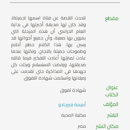
مقطع
تتحدث القصة عن فتاة اسمها (جميلة)،
وقد كان لها صديقة أخبرتها في بداية
العام الدراسي أن هذه المرحلة التي
يمرون بها صعبة، وأن جميع أخواتها قد
رسبن بها. هذا الكلام حطم أحلام
وطموحات جميلة بالنجاح، ولكنها عندما
عادت لمنزلها أعادت التفكير فيما قالته
صديقتها، ورفضت الاستسلام وبذلت كل
جهدها في المذاكرة حتى تقدمت على
زميلاتها واستلمت شهادة التفوق.
عنوان
شهادة تفوق
الكتاب
المؤلف
أميمة فيرجادو
الناشر
مكتبة المحبة
مكان النشر
مصر